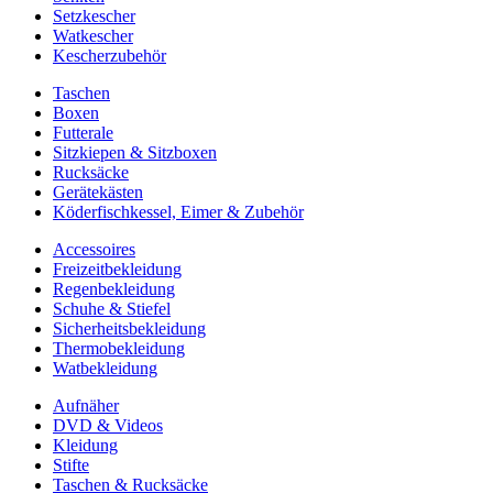
Setzkescher
Watkescher
Kescherzubehör
Taschen
Boxen
Futterale
Sitzkiepen & Sitzboxen
Rucksäcke
Gerätekästen
Köderfischkessel, Eimer & Zubehör
Accessoires
Freizeitbekleidung
Regenbekleidung
Schuhe & Stiefel
Sicherheitsbekleidung
Thermobekleidung
Watbekleidung
Aufnäher
DVD & Videos
Kleidung
Stifte
Taschen & Rucksäcke