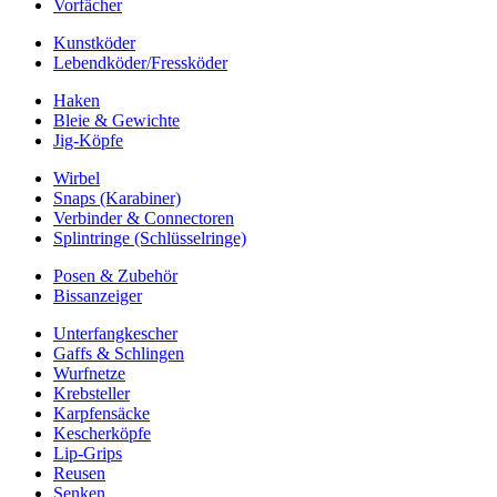
Vorfächer
Kunstköder
Lebendköder/Fressköder
Haken
Bleie & Gewichte
Jig-Köpfe
Wirbel
Snaps (Karabiner)
Verbinder & Connectoren
Splintringe (Schlüsselringe)
Posen & Zubehör
Bissanzeiger
Unterfangkescher
Gaffs & Schlingen
Wurfnetze
Krebsteller
Karpfensäcke
Kescherköpfe
Lip-Grips
Reusen
Senken