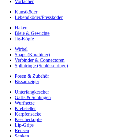
Vorfächer
Kunstköder
Lebendköder/Fressköder
Haken
Bleie & Gewichte
Jig-Köpfe
Wirbel
Snaps (Karabiner)
Verbinder & Connectoren
Splintringe (Schlüsselringe)
Posen & Zubehör
Bissanzeiger
Unterfangkescher
Gaffs & Schlingen
Wurfnetze
Krebsteller
Karpfensäcke
Kescherköpfe
Lip-Grips
Reusen
Senken