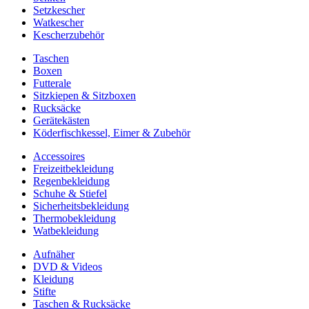
Setzkescher
Watkescher
Kescherzubehör
Taschen
Boxen
Futterale
Sitzkiepen & Sitzboxen
Rucksäcke
Gerätekästen
Köderfischkessel, Eimer & Zubehör
Accessoires
Freizeitbekleidung
Regenbekleidung
Schuhe & Stiefel
Sicherheitsbekleidung
Thermobekleidung
Watbekleidung
Aufnäher
DVD & Videos
Kleidung
Stifte
Taschen & Rucksäcke