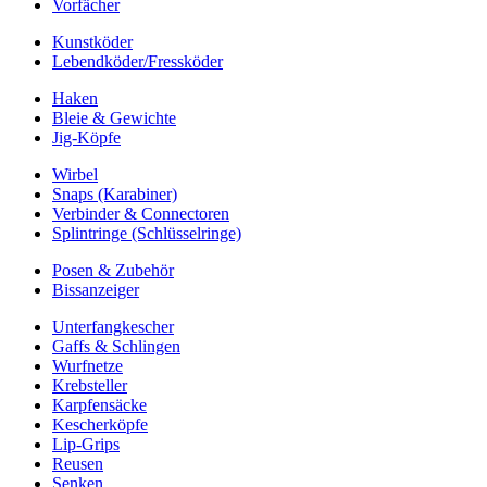
Vorfächer
Kunstköder
Lebendköder/Fressköder
Haken
Bleie & Gewichte
Jig-Köpfe
Wirbel
Snaps (Karabiner)
Verbinder & Connectoren
Splintringe (Schlüsselringe)
Posen & Zubehör
Bissanzeiger
Unterfangkescher
Gaffs & Schlingen
Wurfnetze
Krebsteller
Karpfensäcke
Kescherköpfe
Lip-Grips
Reusen
Senken