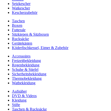
Setzkescher
Watkescher
Kescherzubehör
Taschen
Boxen
Futterale
Sitzkiepen & Sitzboxen
Rucksäcke
Gerätekästen
Köderfischkessel, Eimer & Zubehör
Accessoires
Freizeitbekleidung
Regenbekleidung
Schuhe & Stiefel
Sicherheitsbekleidung
Thermobekleidung
Watbekleidung
Aufnäher
DVD & Videos
Kleidung
Stifte
Taschen & Rucksäcke