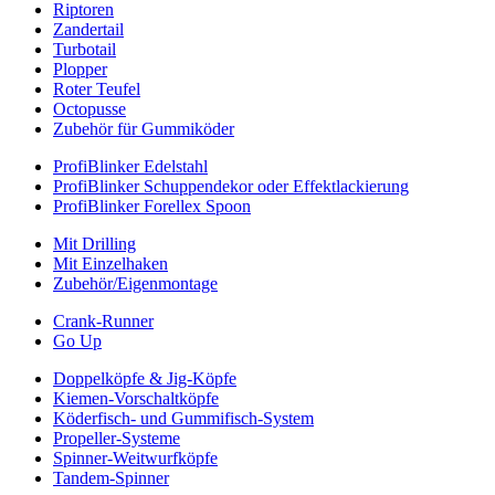
Riptoren
Zandertail
Turbotail
Plopper
Roter Teufel
Octopusse
Zubehör für Gummiköder
ProfiBlinker Edelstahl
ProfiBlinker Schuppendekor oder Effektlackierung
ProfiBlinker Forellex Spoon
Mit Drilling
Mit Einzelhaken
Zubehör/Eigenmontage
Crank-Runner
Go Up
Doppelköpfe & Jig-Köpfe
Kiemen-Vorschaltköpfe
Köderfisch- und Gummifisch-System
Propeller-Systeme
Spinner-Weitwurfköpfe
Tandem-Spinner