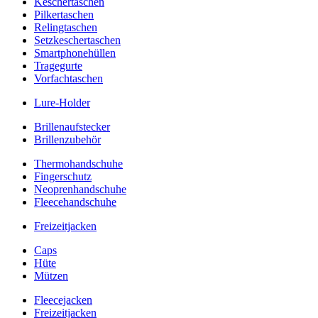
Keschertaschen
Pilkertaschen
Relingtaschen
Setzkeschertaschen
Smartphonehüllen
Tragegurte
Vorfachtaschen
Lure-Holder
Brillenaufstecker
Brillenzubehör
Thermohandschuhe
Fingerschutz
Neoprenhandschuhe
Fleecehandschuhe
Freizeitjacken
Caps
Hüte
Mützen
Fleecejacken
Freizeitjacken