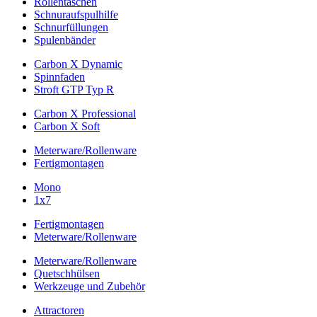
Rollentaschen
Schnuraufspulhilfe
Schnurfüllungen
Spulenbänder
Carbon X Dynamic
Spinnfaden
Stroft GTP Typ R
Carbon X Professional
Carbon X Soft
Meterware/Rollenware
Fertigmontagen
Mono
1x7
Fertigmontagen
Meterware/Rollenware
Meterware/Rollenware
Quetschhülsen
Werkzeuge und Zubehör
Attractoren