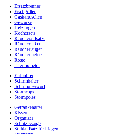
Ersatzbrenner
Fischgriller
Gaskartuschen
Gewürze
Heizungen
Kochersets
Räucheraufsätze
Räucherhaken
Räucherlaugen
Räuchermehle
Roste
Thermometer
Erdbohrer
Schirmhalter
Schirmüberwurf
Stormcaps
Stormpoles
Getränkehalter
Kissen
Organizer
Schutzbezüge
Stuhlaufsatz für Liegen