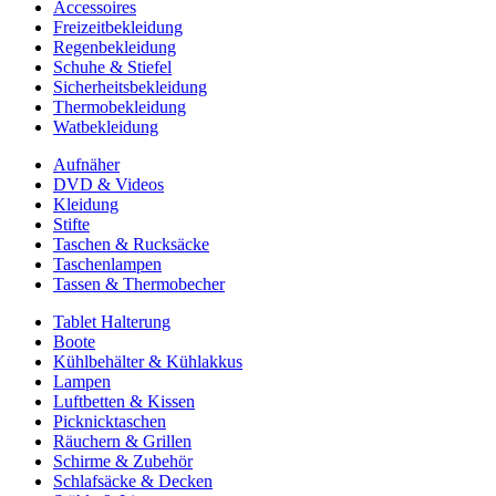
Accessoires
Freizeitbekleidung
Regenbekleidung
Schuhe & Stiefel
Sicherheitsbekleidung
Thermobekleidung
Watbekleidung
Aufnäher
DVD & Videos
Kleidung
Stifte
Taschen & Rucksäcke
Taschenlampen
Tassen & Thermobecher
Tablet Halterung
Boote
Kühlbehälter & Kühlakkus
Lampen
Luftbetten & Kissen
Picknicktaschen
Räuchern & Grillen
Schirme & Zubehör
Schlafsäcke & Decken