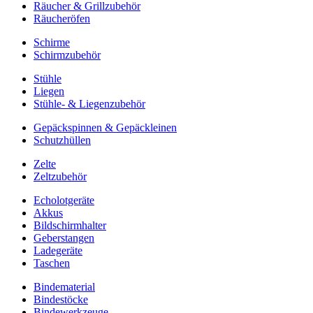
Räucher & Grillzubehör
Räucheröfen
Schirme
Schirmzubehör
Stühle
Liegen
Stühle- & Liegenzubehör
Gepäckspinnen & Gepäckleinen
Schutzhüllen
Zelte
Zeltzubehör
Echolotgeräte
Akkus
Bildschirmhalter
Geberstangen
Ladegeräte
Taschen
Bindematerial
Bindestöcke
Bindewerkzeuge