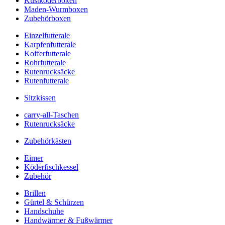
Kustköderboxen
Maden-Wurmboxen
Zubehörboxen
Einzelfutterale
Karpfenfutterale
Kofferfutterale
Rohrfutterale
Rutenrucksäcke
Rutenfutterale
Sitzkissen
carry-all-Taschen
Rutenrucksäcke
Zubehörkästen
Eimer
Köderfischkessel
Zubehör
Brillen
Gürtel & Schürzen
Handschuhe
Handwärmer & Fußwärmer