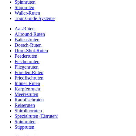
Spinnruten
Stippruten
Waller-Ruten
Tour-Guide-Systeme
Aal-Ruten
Allround-Ruten
Baitcastruten
Dorsch-Ruten
Drop-Shot-Ruten
Feederruten
Felchenruten
Fliegenruten
Forellen-Ruten
Friedfischruten
Inliner-Ruten
Karpfenruten
Meeresruten
Raubfischruten
Reiseruten
Sbirolinoruten
Spezialruten (Eisruten)
Spinnruten
Stippruten