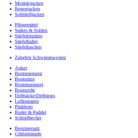
Moskitojacken
Regenjacken
Softshelljacken
Pflegemittel
Spikes & Sohlen
Stiefeleinsätze
Stiefelhalter
Stiefeltaschen
Zubehör Schwimmwesten
Anker
Bootsmotoren
Bootssitze
Bootstransport
Bootszelte
Driftsäcke/Driftstops
Luftpumpen
Plattform
Ruder & Paddel
Schöpfbecher
Benzinersatz
Glühstrümpfe