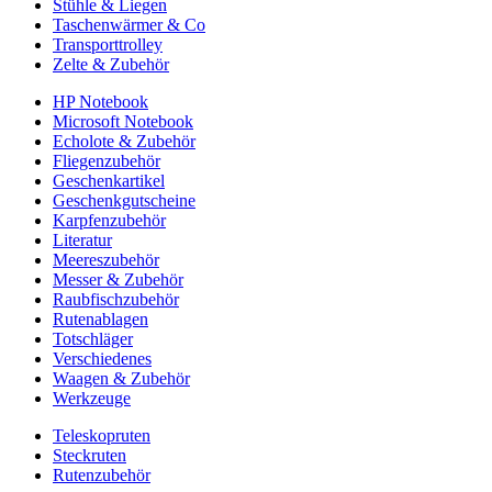
Stühle & Liegen
Taschenwärmer & Co
Transporttrolley
Zelte & Zubehör
HP Notebook
Microsoft Notebook
Echolote & Zubehör
Fliegenzubehör
Geschenkartikel
Geschenkgutscheine
Karpfenzubehör
Literatur
Meereszubehör
Messer & Zubehör
Raubfischzubehör
Rutenablagen
Totschläger
Verschiedenes
Waagen & Zubehör
Werkzeuge
Teleskopruten
Steckruten
Rutenzubehör