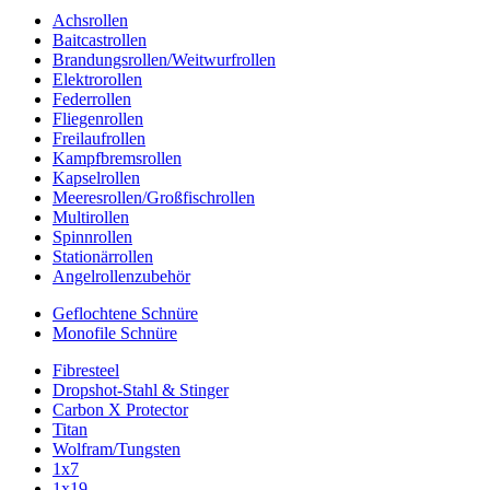
Achsrollen
Baitcastrollen
Brandungsrollen/Weitwurfrollen
Elektrorollen
Federrollen
Fliegenrollen
Freilaufrollen
Kampfbremsrollen
Kapselrollen
Meeresrollen/Großfischrollen
Multirollen
Spinnrollen
Stationärrollen
Angelrollenzubehör
Geflochtene Schnüre
Monofile Schnüre
Fibresteel
Dropshot-Stahl & Stinger
Carbon X Protector
Titan
Wolfram/Tungsten
1x7
1x19