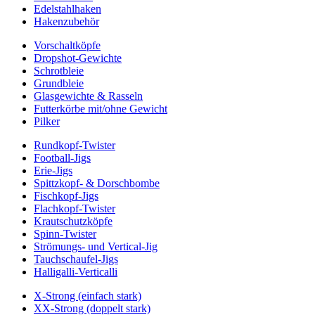
Edelstahlhaken
Hakenzubehör
Vorschaltköpfe
Dropshot-Gewichte
Schrotbleie
Grundbleie
Glasgewichte & Rasseln
Futterkörbe mit/ohne Gewicht
Pilker
Rundkopf-Twister
Football-Jigs
Erie-Jigs
Spittzkopf- & Dorschbombe
Fischkopf-Jigs
Flachkopf-Twister
Krautschutzköpfe
Spinn-Twister
Strömungs- und Vertical-Jig
Tauchschaufel-Jigs
Halligalli-Verticalli
X-Strong (einfach stark)
XX-Strong (doppelt stark)