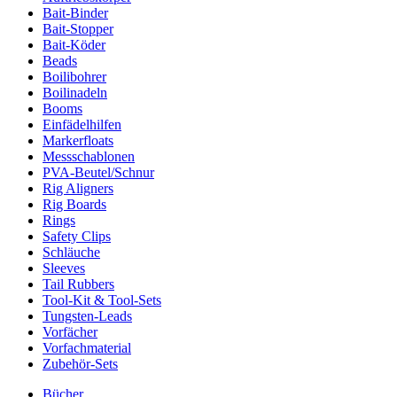
Bait-Binder
Bait-Stopper
Bait-Köder
Beads
Boilibohrer
Boilinadeln
Booms
Einfädelhilfen
Markerfloats
Messschablonen
PVA-Beutel/Schnur
Rig Aligners
Rig Boards
Rings
Safety Clips
Schläuche
Sleeves
Tail Rubbers
Tool-Kit & Tool-Sets
Tungsten-Leads
Vorfächer
Vorfachmaterial
Zubehör-Sets
Bücher