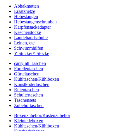
Abhakmatten
Ersatznetze
Hebestangen
Hebestangenschrauben
Karpfensackadapter
Kescherstöcke
Landehandschuhe
Leinen, etc.
Schwimmhilfen
Y-Stücke/Y-Stöcke
carry-all-Taschen
Forellentaschen
Gürteltaschen
Kühltaschen/Kühlboxen
Kunstködertaschen
Rutentaschen
Schultertaschen
Taschensets
Zubehörtaschen
Boxenzubehör/Kastenzubehör
Kleinteileboxen
Kühltaschen/Kühlboxen