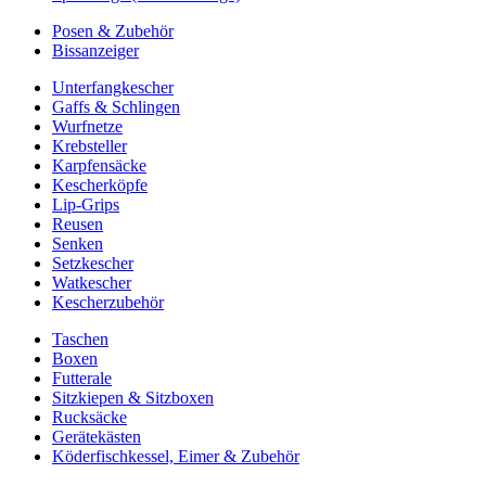
Posen & Zubehör
Bissanzeiger
Unterfangkescher
Gaffs & Schlingen
Wurfnetze
Krebsteller
Karpfensäcke
Kescherköpfe
Lip-Grips
Reusen
Senken
Setzkescher
Watkescher
Kescherzubehör
Taschen
Boxen
Futterale
Sitzkiepen & Sitzboxen
Rucksäcke
Gerätekästen
Köderfischkessel, Eimer & Zubehör