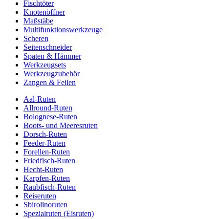
Fischtöter
Knotenöffner
Maßstäbe
Multifunktionswerkzeuge
Scheren
Seitenschneider
Spaten & Hämmer
Werkzeugsets
Werkzeugzubehör
Zangen & Feilen
Aal-Ruten
Allround-Ruten
Bolognese-Ruten
Boots- und Meeresruten
Dorsch-Ruten
Feeder-Ruten
Forellen-Ruten
Friedfisch-Ruten
Hecht-Ruten
Karpfen-Ruten
Raubfisch-Ruten
Reiseruten
Sbirolinoruten
Spezialruten (Eisruten)