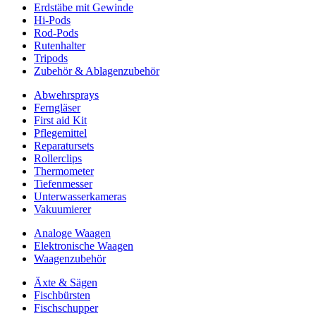
Erdstäbe mit Gewinde
Hi-Pods
Rod-Pods
Rutenhalter
Tripods
Zubehör & Ablagenzubehör
Abwehrsprays
Ferngläser
First aid Kit
Pflegemittel
Reparatursets
Rollerclips
Thermometer
Tiefenmesser
Unterwasserkameras
Vakuumierer
Analoge Waagen
Elektronische Waagen
Waagenzubehör
Äxte & Sägen
Fischbürsten
Fischschupper