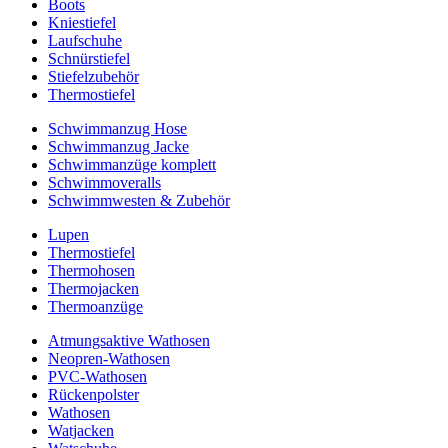
Boots
Kniestiefel
Laufschuhe
Schnürstiefel
Stiefelzubehör
Thermostiefel
Schwimmanzug Hose
Schwimmanzug Jacke
Schwimmanzüge komplett
Schwimmoveralls
Schwimmwesten & Zubehör
Lupen
Thermostiefel
Thermohosen
Thermojacken
Thermoanzüge
Atmungsaktive Wathosen
Neopren-Wathosen
PVC-Wathosen
Rückenpolster
Wathosen
Watjacken