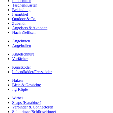
Landehilfen
Taschen/Kästen
Bekleidung
Fanartikel
Outdoor & Co.
Zubehör
Angelsets & Aktionen
Nach Zielfisch
Angelruten
Angelrollen
Angelschnüre
Vorfächer
Kunstköder
Lebendköder/Fressköder
Haken
Bleie & Gewichte
Jig-Köpfe
Wirbel
Snaps (Karabiner)
Verbinder & Connectoren
Splintringe (Schlüsselringe)