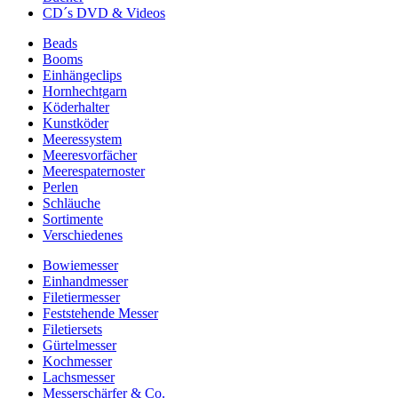
CD´s DVD & Videos
Beads
Booms
Einhängeclips
Hornhechtgarn
Köderhalter
Kunstköder
Meeressystem
Meeresvorfächer
Meerespaternoster
Perlen
Schläuche
Sortimente
Verschiedenes
Bowiemesser
Einhandmesser
Filetiermesser
Feststehende Messer
Filetiersets
Gürtelmesser
Kochmesser
Lachsmesser
Messerschärfer & Co.