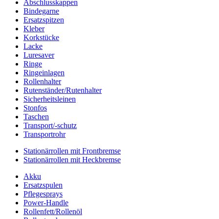
Abschlusskappen
Bindegarne
Ersatzspitzen
Kleber
Korkstücke
Lacke
Luresaver
Ringe
Ringeinlagen
Rollenhalter
Rutenständer/Rutenhalter
Sicherheitsleinen
Stonfos
Taschen
Transport/-schutz
Transportrohr
Stationärrollen mit Frontbremse
Stationärrollen mit Heckbremse
Akku
Ersatzspulen
Pflegesprays
Power-Handle
Rollenfett/Rollenöl