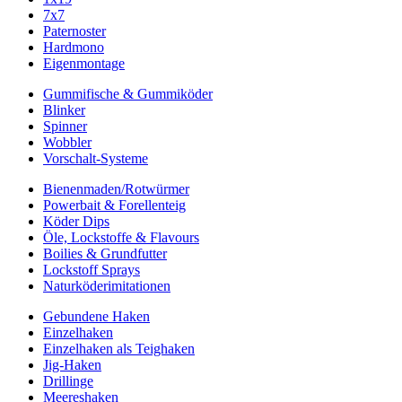
7x7
Paternoster
Hardmono
Eigenmontage
Gummifische & Gummiköder
Blinker
Spinner
Wobbler
Vorschalt-Systeme
Bienenmaden/Rotwürmer
Powerbait & Forellenteig
Köder Dips
Öle, Lockstoffe & Flavours
Boilies & Grundfutter
Lockstoff Sprays
Naturköderimitationen
Gebundene Haken
Einzelhaken
Einzelhaken als Teighaken
Jig-Haken
Drillinge
Meereshaken