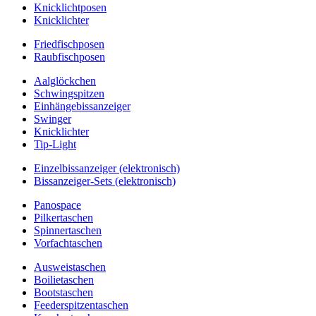
Knicklichtposen
Knicklichter
Friedfischposen
Raubfischposen
Aalglöckchen
Schwingspitzen
Einhängebissanzeiger
Swinger
Knicklichter
Tip-Light
Einzelbissanzeiger (elektronisch)
Bissanzeiger-Sets (elektronisch)
Panospace
Pilkertaschen
Spinnertaschen
Vorfachtaschen
Ausweistaschen
Boilietaschen
Bootstaschen
Feederspitzentaschen