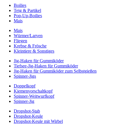
Boilies
Teig & Partikel
Pop-Up-Boilies
Mais
Mais
Würmer/Larven
Fliegen
Krebse & Frösche
Kleintiere & Sonstiges
Jig-Haken für Gummiköder
Tiefsee-Jig-Haken für Gummiköder
Jig-Haken für Gummiköder zum Selbstgießen
Spinner-Jigs
Doppelkopf
Kiemenvorschaltkopf
Spinner-Weitwurfkopf
Spinner-Jig
Dropshot-Stab
Dropshot-Keule
Dropshot-Keule mit Wirbel