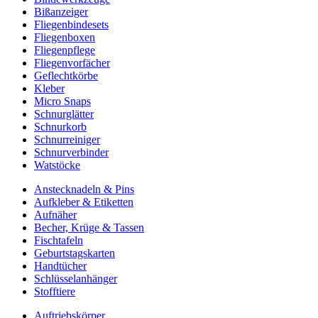
Bißanzeiger
Fliegenbindesets
Fliegenboxen
Fliegenpflege
Fliegenvorfächer
Geflechtkörbe
Kleber
Micro Snaps
Schnurglätter
Schnurkorb
Schnurreiniger
Schnurverbinder
Watstöcke
Anstecknadeln & Pins
Aufkleber & Etiketten
Aufnäher
Becher, Krüge & Tassen
Fischtafeln
Geburtstagskarten
Handtücher
Schlüsselanhänger
Stofftiere
Auftriebskörper