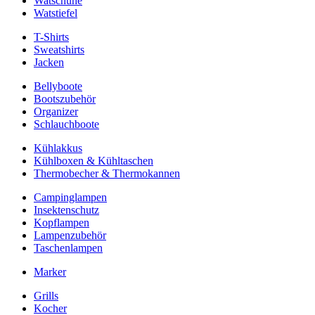
Watschuhe
Watstiefel
T-Shirts
Sweatshirts
Jacken
Bellyboote
Bootszubehör
Organizer
Schlauchboote
Kühlakkus
Kühlboxen & Kühltaschen
Thermobecher & Thermokannen
Campinglampen
Insektenschutz
Kopflampen
Lampenzubehör
Taschenlampen
Marker
Grills
Kocher