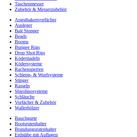
Taschenmesser
Zubehör & Messerzubehör
Angsthakenvorfächer
Ausleger
Bait Stopper
Beads
Booms
Bungee Rigs
Drop Shot Rigs
Ködernadeln
Ködersysteme
Rachensperren
Schlepp- & Wurfsysteme
Stinger
Rasseln
Sbirolinosysteme
Schläuche
Vorfächer & Zubehör
Wallerhölzer
Bauchgurte
Bootsrutenhalter
Brandungsrutenhalter
Erdstäbe mit Auflagen