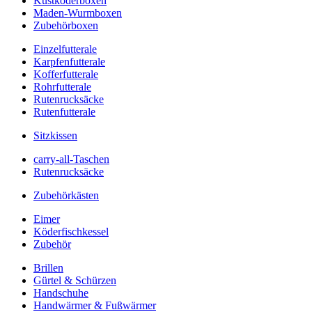
Kustköderboxen
Maden-Wurmboxen
Zubehörboxen
Einzelfutterale
Karpfenfutterale
Kofferfutterale
Rohrfutterale
Rutenrucksäcke
Rutenfutterale
Sitzkissen
carry-all-Taschen
Rutenrucksäcke
Zubehörkästen
Eimer
Köderfischkessel
Zubehör
Brillen
Gürtel & Schürzen
Handschuhe
Handwärmer & Fußwärmer