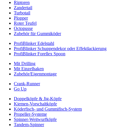
Riptoren
Zandertail
Turbotail
Plopper
Roter Teufel
Octopusse
Zubehör für Gummiköder
ProfiBlinker Edelstahl
ProfiBlinker Schuppendekor oder Effektlackierung
ProfiBlinker Forellex Spoon
Mit Drilling
Mit Einzelhaken
Zubehör/Eigenmontage
Crank-Runner
Go Up
Doppelköpfe & Jig-Köpfe
Kiemen-Vorschaltköpfe
Köderfisch- und Gummifisch-System
Propeller-Systeme
Spinner-Weitwurfköpfe
Tandem-Spinner