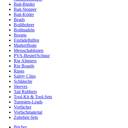
Bait-Binder
Bait-Stopper
Bait-Köder
Beads
Boilibohrer
Boilinadeln
Booms
Einfädelhilfen
Markerfloats
Messschablonen
PVA-Beutel/Schnur
Rig Aligners
Rig Boards
Rings
Safety Clips
Schläuche
Sleeves
Tail Rubbers
Tool-Kit & Tool-Sets
Tungsten-Leads
Vorfächer
Vorfachmaterial
Zubehör-Sets
Bücher