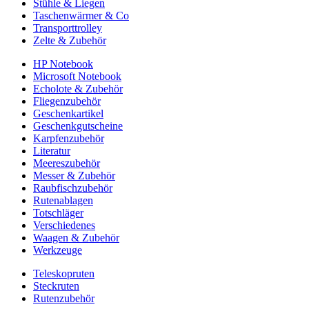
Stühle & Liegen
Taschenwärmer & Co
Transporttrolley
Zelte & Zubehör
HP Notebook
Microsoft Notebook
Echolote & Zubehör
Fliegenzubehör
Geschenkartikel
Geschenkgutscheine
Karpfenzubehör
Literatur
Meereszubehör
Messer & Zubehör
Raubfischzubehör
Rutenablagen
Totschläger
Verschiedenes
Waagen & Zubehör
Werkzeuge
Teleskopruten
Steckruten
Rutenzubehör