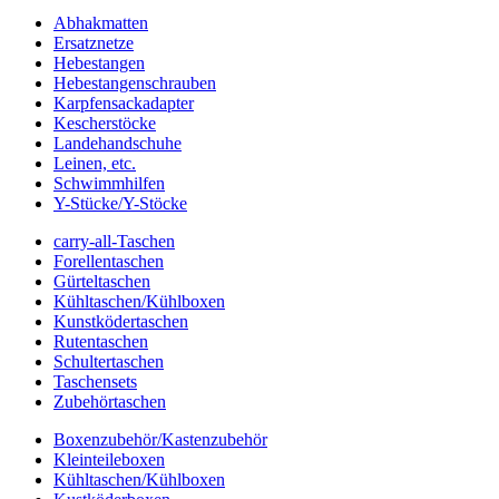
Abhakmatten
Ersatznetze
Hebestangen
Hebestangenschrauben
Karpfensackadapter
Kescherstöcke
Landehandschuhe
Leinen, etc.
Schwimmhilfen
Y-Stücke/Y-Stöcke
carry-all-Taschen
Forellentaschen
Gürteltaschen
Kühltaschen/Kühlboxen
Kunstködertaschen
Rutentaschen
Schultertaschen
Taschensets
Zubehörtaschen
Boxenzubehör/Kastenzubehör
Kleinteileboxen
Kühltaschen/Kühlboxen