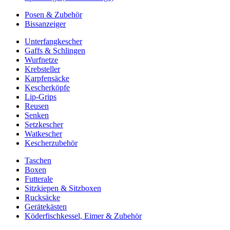
Posen & Zubehör
Bissanzeiger
Unterfangkescher
Gaffs & Schlingen
Wurfnetze
Krebsteller
Karpfensäcke
Kescherköpfe
Lip-Grips
Reusen
Senken
Setzkescher
Watkescher
Kescherzubehör
Taschen
Boxen
Futterale
Sitzkiepen & Sitzboxen
Rucksäcke
Gerätekästen
Köderfischkessel, Eimer & Zubehör