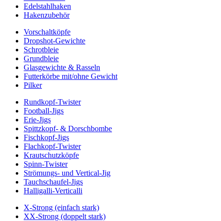
Edelstahlhaken
Hakenzubehör
Vorschaltköpfe
Dropshot-Gewichte
Schrotbleie
Grundbleie
Glasgewichte & Rasseln
Futterkörbe mit/ohne Gewicht
Pilker
Rundkopf-Twister
Football-Jigs
Erie-Jigs
Spittzkopf- & Dorschbombe
Fischkopf-Jigs
Flachkopf-Twister
Krautschutzköpfe
Spinn-Twister
Strömungs- und Vertical-Jig
Tauchschaufel-Jigs
Halligalli-Verticalli
X-Strong (einfach stark)
XX-Strong (doppelt stark)