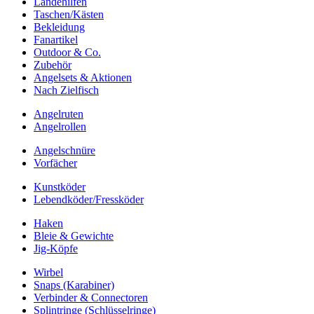
Landehilfen
Taschen/Kästen
Bekleidung
Fanartikel
Outdoor & Co.
Zubehör
Angelsets & Aktionen
Nach Zielfisch
Angelruten
Angelrollen
Angelschnüre
Vorfächer
Kunstköder
Lebendköder/Fressköder
Haken
Bleie & Gewichte
Jig-Köpfe
Wirbel
Snaps (Karabiner)
Verbinder & Connectoren
Splintringe (Schlüsselringe)