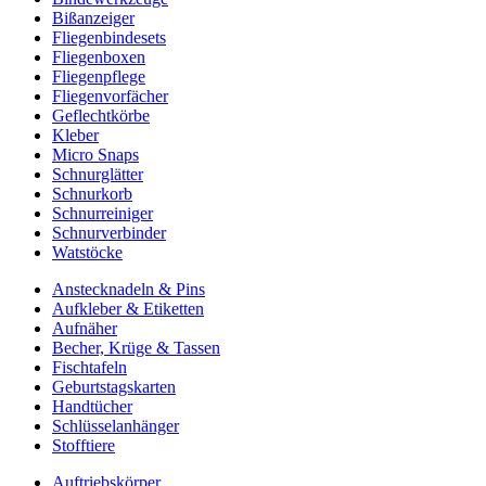
Bißanzeiger
Fliegenbindesets
Fliegenboxen
Fliegenpflege
Fliegenvorfächer
Geflechtkörbe
Kleber
Micro Snaps
Schnurglätter
Schnurkorb
Schnurreiniger
Schnurverbinder
Watstöcke
Anstecknadeln & Pins
Aufkleber & Etiketten
Aufnäher
Becher, Krüge & Tassen
Fischtafeln
Geburtstagskarten
Handtücher
Schlüsselanhänger
Stofftiere
Auftriebskörper