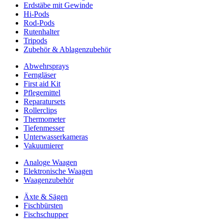
Erdstäbe mit Gewinde
Hi-Pods
Rod-Pods
Rutenhalter
Tripods
Zubehör & Ablagenzubehör
Abwehrsprays
Ferngläser
First aid Kit
Pflegemittel
Reparatursets
Rollerclips
Thermometer
Tiefenmesser
Unterwasserkameras
Vakuumierer
Analoge Waagen
Elektronische Waagen
Waagenzubehör
Äxte & Sägen
Fischbürsten
Fischschupper