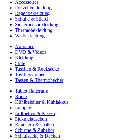
Accessoires
Freizeitbekleidung
Regenbekleidung
Schuhe & Stiefel
Sicherheitsbekleidung
Thermobekleidung
Watbekleidung
Aufnäher
DVD & Videos
Kleidung
Stifte
Taschen & Rucksäcke
Taschenlampen
Tassen & Thermobecher
Tablet Halterung
Boote
Kühlbehälter & Kühlakkus
Lampen
Luftbetten & Kissen
Picknicktaschen
Räuchern & Grillen
Schirme & Zubehör
Schlafsäcke & Decken