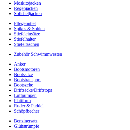
Moskitojacken
Regenjacken
Softshelljacken
Pflegemittel
Spikes & Sohlen
Stiefeleinsätze
Stiefelhalter
Stiefeltaschen
Zubehör Schwimmwesten
Anker
Bootsmotoren
Bootssitze
Bootstransport
Bootszelte
Driftsäcke/Driftstops
Luftpumpen
Plattform
Ruder & Paddel
Schöpfbecher
Benzinersatz
Glühstrümpfe