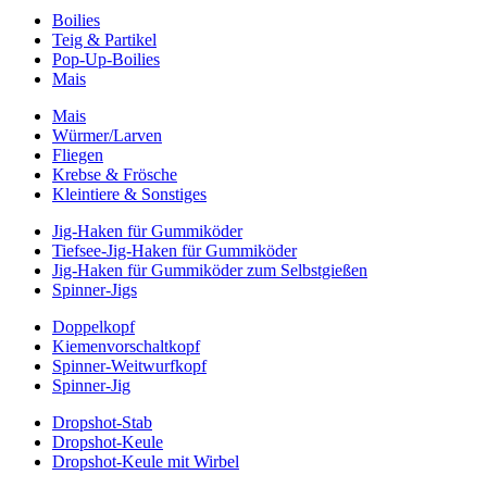
Boilies
Teig & Partikel
Pop-Up-Boilies
Mais
Mais
Würmer/Larven
Fliegen
Krebse & Frösche
Kleintiere & Sonstiges
Jig-Haken für Gummiköder
Tiefsee-Jig-Haken für Gummiköder
Jig-Haken für Gummiköder zum Selbstgießen
Spinner-Jigs
Doppelkopf
Kiemenvorschaltkopf
Spinner-Weitwurfkopf
Spinner-Jig
Dropshot-Stab
Dropshot-Keule
Dropshot-Keule mit Wirbel