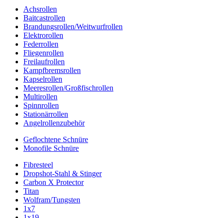
Achsrollen
Baitcastrollen
Brandungsrollen/Weitwurfrollen
Elektrorollen
Federrollen
Fliegenrollen
Freilaufrollen
Kampfbremsrollen
Kapselrollen
Meeresrollen/Großfischrollen
Multirollen
Spinnrollen
Stationärrollen
Angelrollenzubehör
Geflochtene Schnüre
Monofile Schnüre
Fibresteel
Dropshot-Stahl & Stinger
Carbon X Protector
Titan
Wolfram/Tungsten
1x7
1x19