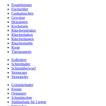
Ersatzbrenner
Fischgriller
Gaskartuschen
Gewürze
Heizungen
Kochersets
Räucheraufsätze
Räucherhaken
Räucherlaugen
Räuchermehle
Roste
Thermometer
Erdbohrer
Schirmhalter
Schirmüberwurf
Stormcaps
Stormpoles
Getränkehalter
Kissen
Organizer
Schutzbezüge
Stuhlaufsatz für Liegen