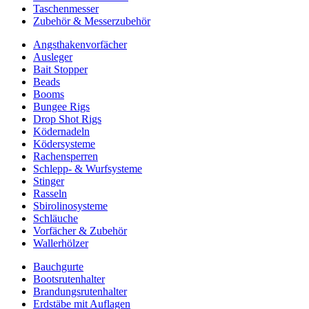
Taschenmesser
Zubehör & Messerzubehör
Angsthakenvorfächer
Ausleger
Bait Stopper
Beads
Booms
Bungee Rigs
Drop Shot Rigs
Ködernadeln
Ködersysteme
Rachensperren
Schlepp- & Wurfsysteme
Stinger
Rasseln
Sbirolinosysteme
Schläuche
Vorfächer & Zubehör
Wallerhölzer
Bauchgurte
Bootsrutenhalter
Brandungsrutenhalter
Erdstäbe mit Auflagen