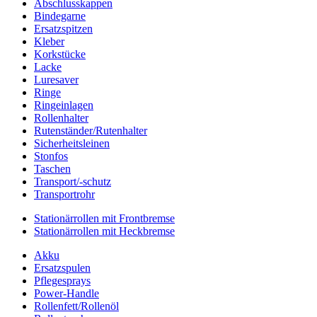
Abschlusskappen
Bindegarne
Ersatzspitzen
Kleber
Korkstücke
Lacke
Luresaver
Ringe
Ringeinlagen
Rollenhalter
Rutenständer/Rutenhalter
Sicherheitsleinen
Stonfos
Taschen
Transport/-schutz
Transportrohr
Stationärrollen mit Frontbremse
Stationärrollen mit Heckbremse
Akku
Ersatzspulen
Pflegesprays
Power-Handle
Rollenfett/Rollenöl