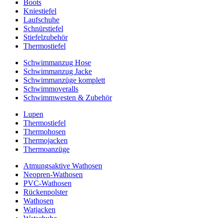
Boots
Kniestiefel
Laufschuhe
Schnürstiefel
Stiefelzubehör
Thermostiefel
Schwimmanzug Hose
Schwimmanzug Jacke
Schwimmanzüge komplett
Schwimmoveralls
Schwimmwesten & Zubehör
Lupen
Thermostiefel
Thermohosen
Thermojacken
Thermoanzüge
Atmungsaktive Wathosen
Neopren-Wathosen
PVC-Wathosen
Rückenpolster
Wathosen
Watjacken