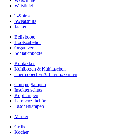
Watschuhe
Watstiefel
T-Shirts
Sweatshirts
Jacken
Bellyboote
Bootszubehör
Organizer
Schlauchboote
Kühlakkus
Kühlboxen & Kühltaschen
Thermobecher & Thermokannen
Campinglampen
Insektenschutz
Kopflampen
Lampenzubehör
Taschenlampen
Marker
Grills
Kocher