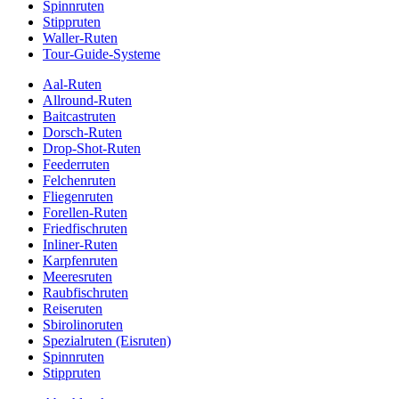
Spinnruten
Stippruten
Waller-Ruten
Tour-Guide-Systeme
Aal-Ruten
Allround-Ruten
Baitcastruten
Dorsch-Ruten
Drop-Shot-Ruten
Feederruten
Felchenruten
Fliegenruten
Forellen-Ruten
Friedfischruten
Inliner-Ruten
Karpfenruten
Meeresruten
Raubfischruten
Reiseruten
Sbirolinoruten
Spezialruten (Eisruten)
Spinnruten
Stippruten