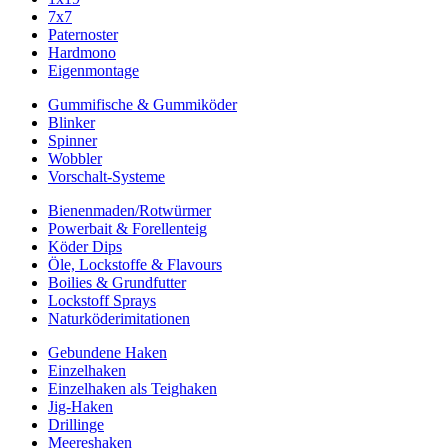
7x7
Paternoster
Hardmono
Eigenmontage
Gummifische & Gummiköder
Blinker
Spinner
Wobbler
Vorschalt-Systeme
Bienenmaden/Rotwürmer
Powerbait & Forellenteig
Köder Dips
Öle, Lockstoffe & Flavours
Boilies & Grundfutter
Lockstoff Sprays
Naturköderimitationen
Gebundene Haken
Einzelhaken
Einzelhaken als Teighaken
Jig-Haken
Drillinge
Meereshaken