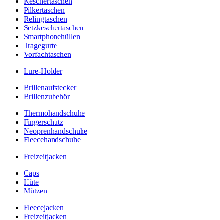
Keschertaschen
Pilkertaschen
Relingtaschen
Setzkeschertaschen
Smartphonehüllen
Tragegurte
Vorfachtaschen
Lure-Holder
Brillenaufstecker
Brillenzubehör
Thermohandschuhe
Fingerschutz
Neoprenhandschuhe
Fleecehandschuhe
Freizeitjacken
Caps
Hüte
Mützen
Fleecejacken
Freizeitjacken