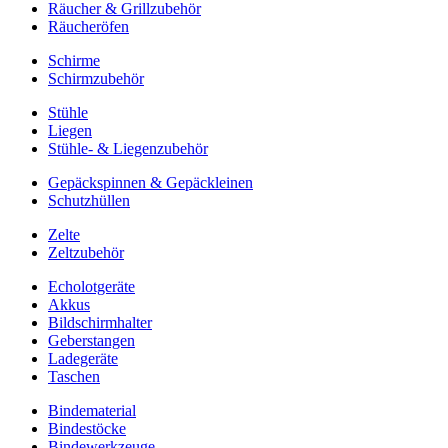
Räucher & Grillzubehör
Räucheröfen
Schirme
Schirmzubehör
Stühle
Liegen
Stühle- & Liegenzubehör
Gepäckspinnen & Gepäckleinen
Schutzhüllen
Zelte
Zeltzubehör
Echolotgeräte
Akkus
Bildschirmhalter
Geberstangen
Ladegeräte
Taschen
Bindematerial
Bindestöcke
Bindewerkzeuge