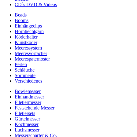
CD´s DVD & Videos
Beads
Booms
Einhängeclips
Hornhechtgarn
Köderhalter
Kunstköder
Meeressystem
Meeresvorfächer
Meerespaternoster
Perlen
Schläuche
Sortimente
Verschiedenes
Bowiemesser
Einhandmesser
Filetiermesser
Feststehende Messer
Filetiersets
Gürtelmesser
Kochmesser
Lachsmesser
Messerschärfer & Co.