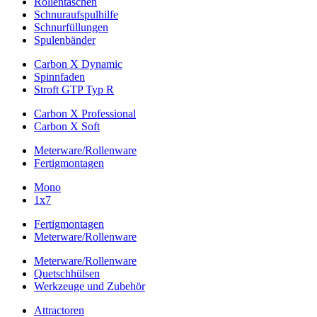
Rollentaschen
Schnuraufspulhilfe
Schnurfüllungen
Spulenbänder
Carbon X Dynamic
Spinnfaden
Stroft GTP Typ R
Carbon X Professional
Carbon X Soft
Meterware/Rollenware
Fertigmontagen
Mono
1x7
Fertigmontagen
Meterware/Rollenware
Meterware/Rollenware
Quetschhülsen
Werkzeuge und Zubehör
Attractoren