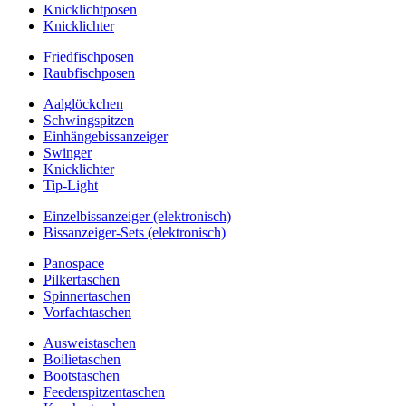
Knicklichtposen
Knicklichter
Friedfischposen
Raubfischposen
Aalglöckchen
Schwingspitzen
Einhängebissanzeiger
Swinger
Knicklichter
Tip-Light
Einzelbissanzeiger (elektronisch)
Bissanzeiger-Sets (elektronisch)
Panospace
Pilkertaschen
Spinnertaschen
Vorfachtaschen
Ausweistaschen
Boilietaschen
Bootstaschen
Feederspitzentaschen