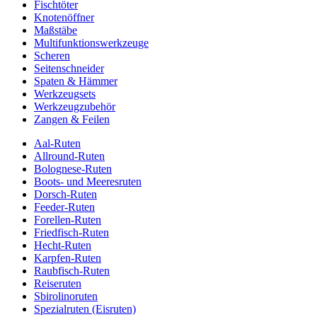
Fischtöter
Knotenöffner
Maßstäbe
Multifunktionswerkzeuge
Scheren
Seitenschneider
Spaten & Hämmer
Werkzeugsets
Werkzeugzubehör
Zangen & Feilen
Aal-Ruten
Allround-Ruten
Bolognese-Ruten
Boots- und Meeresruten
Dorsch-Ruten
Feeder-Ruten
Forellen-Ruten
Friedfisch-Ruten
Hecht-Ruten
Karpfen-Ruten
Raubfisch-Ruten
Reiseruten
Sbirolinoruten
Spezialruten (Eisruten)