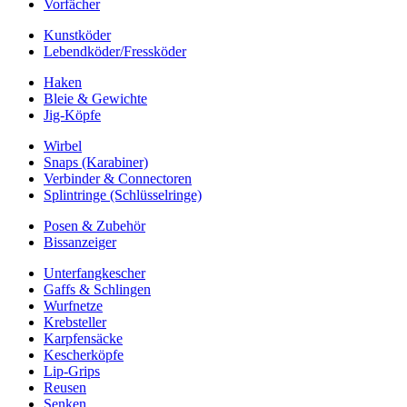
Vorfächer
Kunstköder
Lebendköder/Fressköder
Haken
Bleie & Gewichte
Jig-Köpfe
Wirbel
Snaps (Karabiner)
Verbinder & Connectoren
Splintringe (Schlüsselringe)
Posen & Zubehör
Bissanzeiger
Unterfangkescher
Gaffs & Schlingen
Wurfnetze
Krebsteller
Karpfensäcke
Kescherköpfe
Lip-Grips
Reusen
Senken