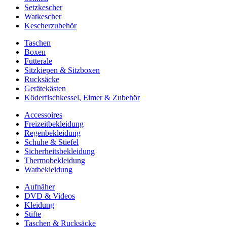
Setzkescher
Watkescher
Kescherzubehör
Taschen
Boxen
Futterale
Sitzkiepen & Sitzboxen
Rucksäcke
Gerätekästen
Köderfischkessel, Eimer & Zubehör
Accessoires
Freizeitbekleidung
Regenbekleidung
Schuhe & Stiefel
Sicherheitsbekleidung
Thermobekleidung
Watbekleidung
Aufnäher
DVD & Videos
Kleidung
Stifte
Taschen & Rucksäcke