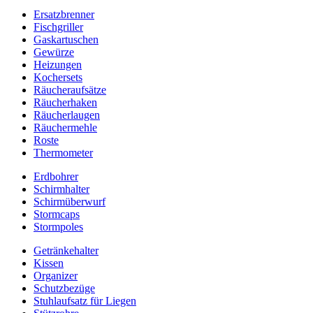
Ersatzbrenner
Fischgriller
Gaskartuschen
Gewürze
Heizungen
Kochersets
Räucheraufsätze
Räucherhaken
Räucherlaugen
Räuchermehle
Roste
Thermometer
Erdbohrer
Schirmhalter
Schirmüberwurf
Stormcaps
Stormpoles
Getränkehalter
Kissen
Organizer
Schutzbezüge
Stuhlaufsatz für Liegen