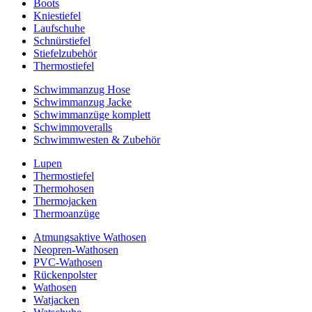
Boots
Kniestiefel
Laufschuhe
Schnürstiefel
Stiefelzubehör
Thermostiefel
Schwimmanzug Hose
Schwimmanzug Jacke
Schwimmanzüge komplett
Schwimmoveralls
Schwimmwesten & Zubehör
Lupen
Thermostiefel
Thermohosen
Thermojacken
Thermoanzüge
Atmungsaktive Wathosen
Neopren-Wathosen
PVC-Wathosen
Rückenpolster
Wathosen
Watjacken