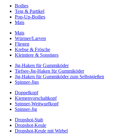
Boilies
Teig & Partikel
Pop-Up-Boilies
Mais
Mais
Würmer/Larven
Fliegen
Krebse & Frösche
Kleintiere & Sonstiges
Jig-Haken für Gummiköder
Tiefsee-Jig-Haken für Gummiköder
Jig-Haken für Gummiköder zum Selbstgießen
Spinner-Jigs
Doppelkopf
Kiemenvorschaltkopf
Spinner-Weitwurfkopf
Spinner-Jig
Dropshot-Stab
Dropshot-Keule
Dropshot-Keule mit Wirbel