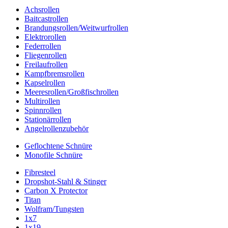
Achsrollen
Baitcastrollen
Brandungsrollen/Weitwurfrollen
Elektrorollen
Federrollen
Fliegenrollen
Freilaufrollen
Kampfbremsrollen
Kapselrollen
Meeresrollen/Großfischrollen
Multirollen
Spinnrollen
Stationärrollen
Angelrollenzubehör
Geflochtene Schnüre
Monofile Schnüre
Fibresteel
Dropshot-Stahl & Stinger
Carbon X Protector
Titan
Wolfram/Tungsten
1x7
1x19