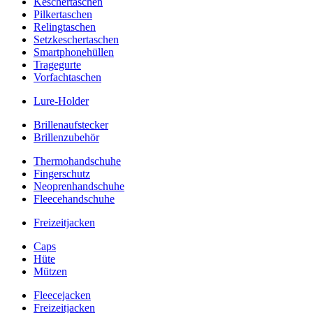
Keschertaschen
Pilkertaschen
Relingtaschen
Setzkeschertaschen
Smartphonehüllen
Tragegurte
Vorfachtaschen
Lure-Holder
Brillenaufstecker
Brillenzubehör
Thermohandschuhe
Fingerschutz
Neoprenhandschuhe
Fleecehandschuhe
Freizeitjacken
Caps
Hüte
Mützen
Fleecejacken
Freizeitjacken