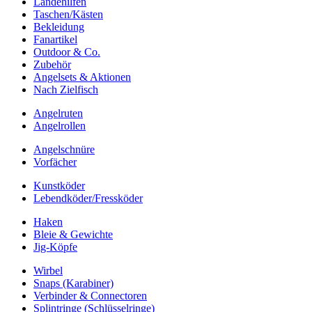
Landehilfen
Taschen/Kästen
Bekleidung
Fanartikel
Outdoor & Co.
Zubehör
Angelsets & Aktionen
Nach Zielfisch
Angelruten
Angelrollen
Angelschnüre
Vorfächer
Kunstköder
Lebendköder/Fressköder
Haken
Bleie & Gewichte
Jig-Köpfe
Wirbel
Snaps (Karabiner)
Verbinder & Connectoren
Splintringe (Schlüsselringe)