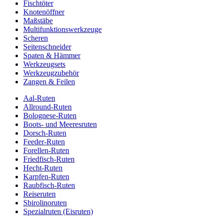
Fischtöter
Knotenöffner
Maßstäbe
Multifunktionswerkzeuge
Scheren
Seitenschneider
Spaten & Hämmer
Werkzeugsets
Werkzeugzubehör
Zangen & Feilen
Aal-Ruten
Allround-Ruten
Bolognese-Ruten
Boots- und Meeresruten
Dorsch-Ruten
Feeder-Ruten
Forellen-Ruten
Friedfisch-Ruten
Hecht-Ruten
Karpfen-Ruten
Raubfisch-Ruten
Reiseruten
Sbirolinoruten
Spezialruten (Eisruten)