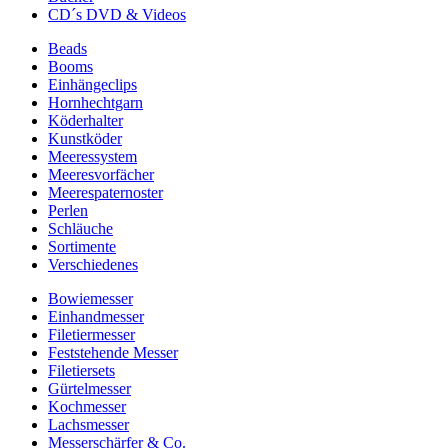
CD´s DVD & Videos
Beads
Booms
Einhängeclips
Hornhechtgarn
Köderhalter
Kunstköder
Meeressystem
Meeresvorfächer
Meerespaternoster
Perlen
Schläuche
Sortimente
Verschiedenes
Bowiemesser
Einhandmesser
Filetiermesser
Feststehende Messer
Filetiersets
Gürtelmesser
Kochmesser
Lachsmesser
Messerschärfer & Co.