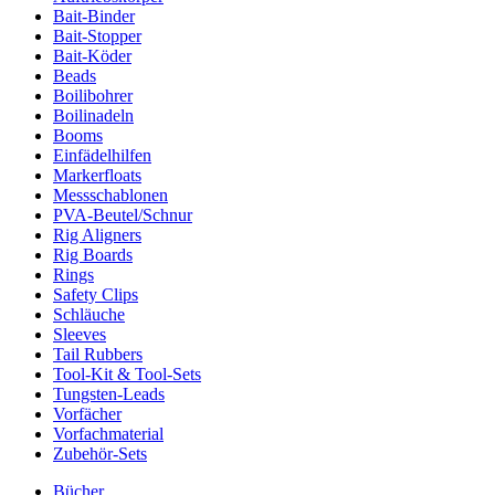
Bait-Binder
Bait-Stopper
Bait-Köder
Beads
Boilibohrer
Boilinadeln
Booms
Einfädelhilfen
Markerfloats
Messschablonen
PVA-Beutel/Schnur
Rig Aligners
Rig Boards
Rings
Safety Clips
Schläuche
Sleeves
Tail Rubbers
Tool-Kit & Tool-Sets
Tungsten-Leads
Vorfächer
Vorfachmaterial
Zubehör-Sets
Bücher