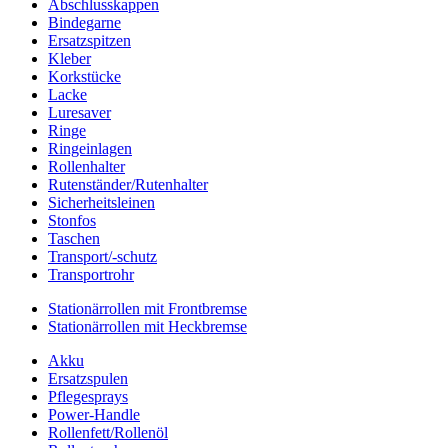
Abschlusskappen
Bindegarne
Ersatzspitzen
Kleber
Korkstücke
Lacke
Luresaver
Ringe
Ringeinlagen
Rollenhalter
Rutenständer/Rutenhalter
Sicherheitsleinen
Stonfos
Taschen
Transport/-schutz
Transportrohr
Stationärrollen mit Frontbremse
Stationärrollen mit Heckbremse
Akku
Ersatzspulen
Pflegesprays
Power-Handle
Rollenfett/Rollenöl