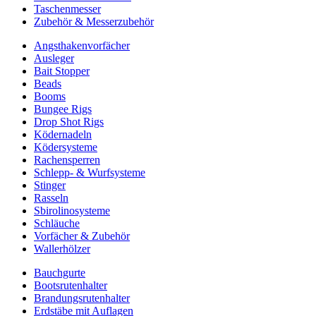
Taschenmesser
Zubehör & Messerzubehör
Angsthakenvorfächer
Ausleger
Bait Stopper
Beads
Booms
Bungee Rigs
Drop Shot Rigs
Ködernadeln
Ködersysteme
Rachensperren
Schlepp- & Wurfsysteme
Stinger
Rasseln
Sbirolinosysteme
Schläuche
Vorfächer & Zubehör
Wallerhölzer
Bauchgurte
Bootsrutenhalter
Brandungsrutenhalter
Erdstäbe mit Auflagen