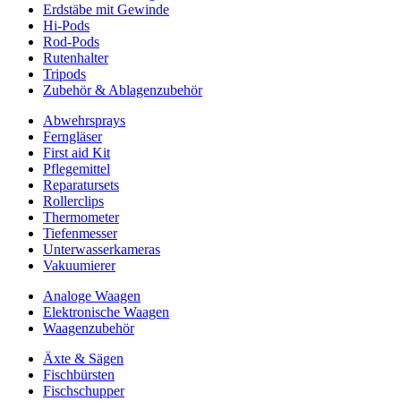
Erdstäbe mit Gewinde
Hi-Pods
Rod-Pods
Rutenhalter
Tripods
Zubehör & Ablagenzubehör
Abwehrsprays
Ferngläser
First aid Kit
Pflegemittel
Reparatursets
Rollerclips
Thermometer
Tiefenmesser
Unterwasserkameras
Vakuumierer
Analoge Waagen
Elektronische Waagen
Waagenzubehör
Äxte & Sägen
Fischbürsten
Fischschupper