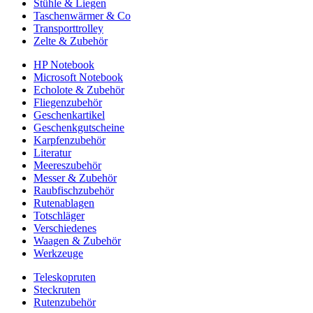
Stühle & Liegen
Taschenwärmer & Co
Transporttrolley
Zelte & Zubehör
HP Notebook
Microsoft Notebook
Echolote & Zubehör
Fliegenzubehör
Geschenkartikel
Geschenkgutscheine
Karpfenzubehör
Literatur
Meereszubehör
Messer & Zubehör
Raubfischzubehör
Rutenablagen
Totschläger
Verschiedenes
Waagen & Zubehör
Werkzeuge
Teleskopruten
Steckruten
Rutenzubehör