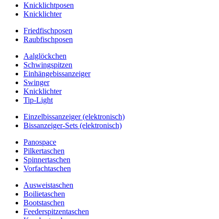
Knicklichtposen
Knicklichter
Friedfischposen
Raubfischposen
Aalglöckchen
Schwingspitzen
Einhängebissanzeiger
Swinger
Knicklichter
Tip-Light
Einzelbissanzeiger (elektronisch)
Bissanzeiger-Sets (elektronisch)
Panospace
Pilkertaschen
Spinnertaschen
Vorfachtaschen
Ausweistaschen
Boilietaschen
Bootstaschen
Feederspitzentaschen