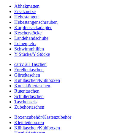
Abhakmatten
Ersatznetze
Hebestangen
Hebestangenschrauben
Karpfensackadapter
Kescherstöcke
Landehandschuhe
Leinen, etc.
Schwimmhilfen
Y-Stücke/Y-Stöcke
carry-all-Taschen
Forellentaschen
Gürteltaschen
Kühltaschen/Kühlboxen
Kunstködertaschen
Rutentaschen
Schultertaschen
Taschensets
Zubehörtaschen
Boxenzubehör/Kastenzubehör
Kleinteileboxen
Kühltaschen/Kühlboxen