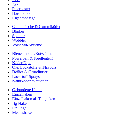
7x7
Paternoster
Hardmono
Eigenmontage
Gummifische & Gummiköder
Blinker
Spinner
Wobbler
Vorschalt-Systeme
Bienenmaden/Rotwürmer
Powerbait & Forellenteig
Köder Dips
Öle, Lockstoffe & Flavours
Boilies & Grundfutter
Lockstoff Sprays
Naturköderimitationen
Gebundene Haken
Einzelhaken
Einzelhaken als Teighaken
Jig-Haken
Drillinge
Meereshaken