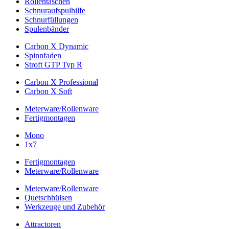
Rollentaschen
Schnuraufspulhilfe
Schnurfüllungen
Spulenbänder
Carbon X Dynamic
Spinnfaden
Stroft GTP Typ R
Carbon X Professional
Carbon X Soft
Meterware/Rollenware
Fertigmontagen
Mono
1x7
Fertigmontagen
Meterware/Rollenware
Meterware/Rollenware
Quetschhülsen
Werkzeuge und Zubehör
Attractoren