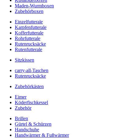
Kustköderboxen
Maden-Wurmboxen
Zubehörboxen
Einzelfutterale
Karpfenfutterale
Kofferfutterale
Rohrfutterale
Rutenrucksäcke
Rutenfutterale
Sitzkissen
carry-all-Taschen
Rutenrucksäcke
Zubehörkästen
Eimer
Köderfischkessel
Zubehör
Brillen
Gürtel & Schürzen
Handschuhe
Handwärmer & Fußwärmer