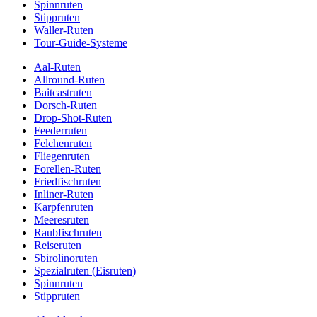
Spinnruten
Stippruten
Waller-Ruten
Tour-Guide-Systeme
Aal-Ruten
Allround-Ruten
Baitcastruten
Dorsch-Ruten
Drop-Shot-Ruten
Feederruten
Felchenruten
Fliegenruten
Forellen-Ruten
Friedfischruten
Inliner-Ruten
Karpfenruten
Meeresruten
Raubfischruten
Reiseruten
Sbirolinoruten
Spezialruten (Eisruten)
Spinnruten
Stippruten