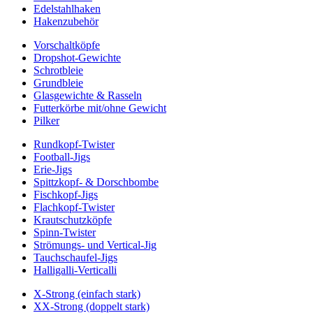
Edelstahlhaken
Hakenzubehör
Vorschaltköpfe
Dropshot-Gewichte
Schrotbleie
Grundbleie
Glasgewichte & Rasseln
Futterkörbe mit/ohne Gewicht
Pilker
Rundkopf-Twister
Football-Jigs
Erie-Jigs
Spittzkopf- & Dorschbombe
Fischkopf-Jigs
Flachkopf-Twister
Krautschutzköpfe
Spinn-Twister
Strömungs- und Vertical-Jig
Tauchschaufel-Jigs
Halligalli-Verticalli
X-Strong (einfach stark)
XX-Strong (doppelt stark)