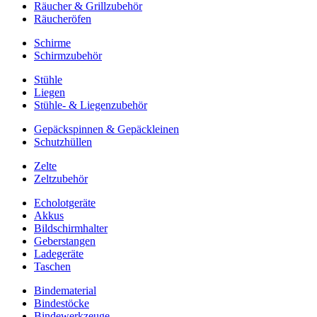
Räucher & Grillzubehör
Räucheröfen
Schirme
Schirmzubehör
Stühle
Liegen
Stühle- & Liegenzubehör
Gepäckspinnen & Gepäckleinen
Schutzhüllen
Zelte
Zeltzubehör
Echolotgeräte
Akkus
Bildschirmhalter
Geberstangen
Ladegeräte
Taschen
Bindematerial
Bindestöcke
Bindewerkzeuge