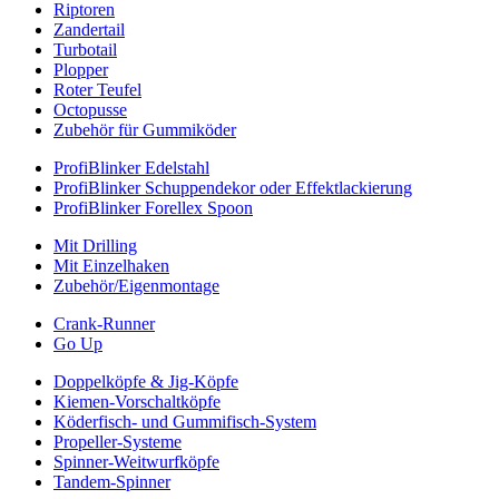
Riptoren
Zandertail
Turbotail
Plopper
Roter Teufel
Octopusse
Zubehör für Gummiköder
ProfiBlinker Edelstahl
ProfiBlinker Schuppendekor oder Effektlackierung
ProfiBlinker Forellex Spoon
Mit Drilling
Mit Einzelhaken
Zubehör/Eigenmontage
Crank-Runner
Go Up
Doppelköpfe & Jig-Köpfe
Kiemen-Vorschaltköpfe
Köderfisch- und Gummifisch-System
Propeller-Systeme
Spinner-Weitwurfköpfe
Tandem-Spinner