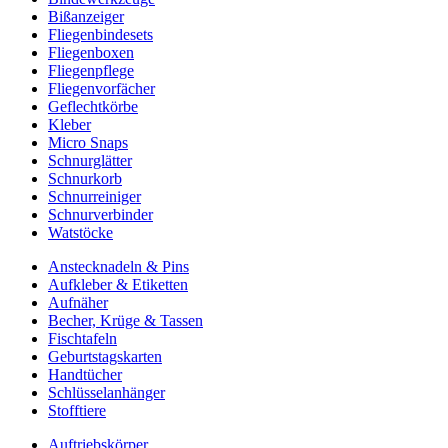
Bißanzeiger
Fliegenbindesets
Fliegenboxen
Fliegenpflege
Fliegenvorfächer
Geflechtkörbe
Kleber
Micro Snaps
Schnurglätter
Schnurkorb
Schnurreiniger
Schnurverbinder
Watstöcke
Anstecknadeln & Pins
Aufkleber & Etiketten
Aufnäher
Becher, Krüge & Tassen
Fischtafeln
Geburtstagskarten
Handtücher
Schlüsselanhänger
Stofftiere
Auftriebskörper