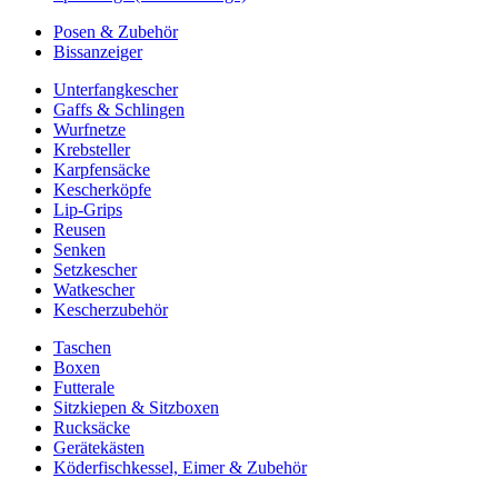
Posen & Zubehör
Bissanzeiger
Unterfangkescher
Gaffs & Schlingen
Wurfnetze
Krebsteller
Karpfensäcke
Kescherköpfe
Lip-Grips
Reusen
Senken
Setzkescher
Watkescher
Kescherzubehör
Taschen
Boxen
Futterale
Sitzkiepen & Sitzboxen
Rucksäcke
Gerätekästen
Köderfischkessel, Eimer & Zubehör