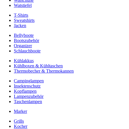
Watschuhe
Watstiefel
T-Shirts
Sweatshirts
Jacken
Bellyboote
Bootszubehör
Organizer
Schlauchboote
Kühlakkus
Kühlboxen & Kühltaschen
Thermobecher & Thermokannen
Campinglampen
Insektenschutz
Kopflampen
Lampenzubehör
Taschenlampen
Marker
Grills
Kocher