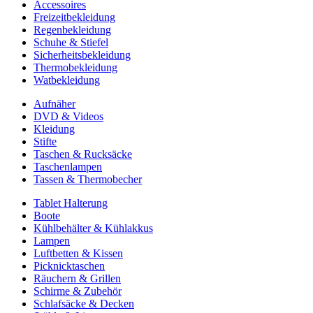
Accessoires
Freizeitbekleidung
Regenbekleidung
Schuhe & Stiefel
Sicherheitsbekleidung
Thermobekleidung
Watbekleidung
Aufnäher
DVD & Videos
Kleidung
Stifte
Taschen & Rucksäcke
Taschenlampen
Tassen & Thermobecher
Tablet Halterung
Boote
Kühlbehälter & Kühlakkus
Lampen
Luftbetten & Kissen
Picknicktaschen
Räuchern & Grillen
Schirme & Zubehör
Schlafsäcke & Decken