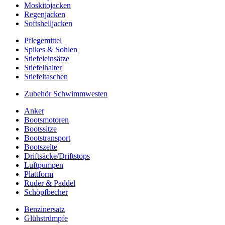
Moskitojacken
Regenjacken
Softshelljacken
Pflegemittel
Spikes & Sohlen
Stiefeleinsätze
Stiefelhalter
Stiefeltaschen
Zubehör Schwimmwesten
Anker
Bootsmotoren
Bootssitze
Bootstransport
Bootszelte
Driftsäcke/Driftstops
Luftpumpen
Plattform
Ruder & Paddel
Schöpfbecher
Benzinersatz
Glühstrümpfe