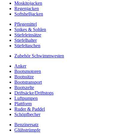
Moskitojacken
Regenjacken
Softshelljacken
Pflegemittel
Spikes & Sohlen
Stiefeleinsätze
Stiefelhalter
Stiefeltaschen
Zubehör Schwimmwesten
Anker
Bootsmotoren
Bootssitze
Bootstransport
Bootszelte
Driftsäcke/Driftstops
Luftpumpen
Plattform
Ruder & Paddel
Schöpfbecher
Benzinersatz
Glühstrümpfe