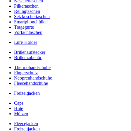
Keschertaschen
Pilkertaschen
Relingtaschen
Setzkeschertaschen
Smartphonehüllen
Tragegurte
Vorfachtaschen
Lure-Holder
Brillenaufstecker
Brillenzubehör
Thermohandschuhe
Fingerschutz
Neoprenhandschuhe
Fleecehandschuhe
Freizeitjacken
Caps
Hüte
Mützen
Fleecejacken
Freizeitjacken