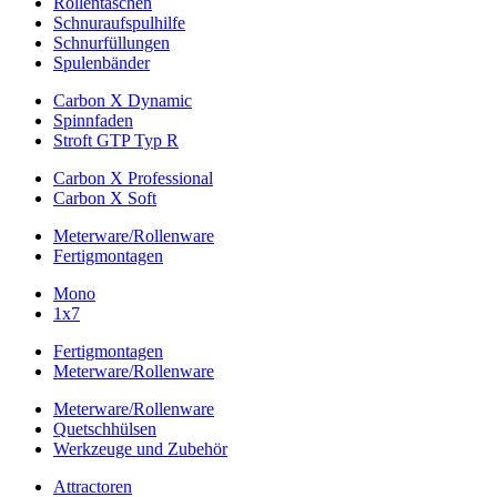
Rollentaschen
Schnuraufspulhilfe
Schnurfüllungen
Spulenbänder
Carbon X Dynamic
Spinnfaden
Stroft GTP Typ R
Carbon X Professional
Carbon X Soft
Meterware/Rollenware
Fertigmontagen
Mono
1x7
Fertigmontagen
Meterware/Rollenware
Meterware/Rollenware
Quetschhülsen
Werkzeuge und Zubehör
Attractoren