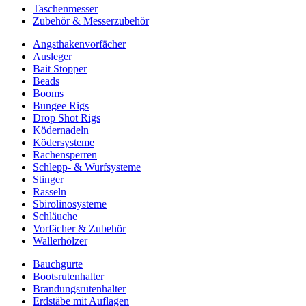
Taschenmesser
Zubehör & Messerzubehör
Angsthakenvorfächer
Ausleger
Bait Stopper
Beads
Booms
Bungee Rigs
Drop Shot Rigs
Ködernadeln
Ködersysteme
Rachensperren
Schlepp- & Wurfsysteme
Stinger
Rasseln
Sbirolinosysteme
Schläuche
Vorfächer & Zubehör
Wallerhölzer
Bauchgurte
Bootsrutenhalter
Brandungsrutenhalter
Erdstäbe mit Auflagen