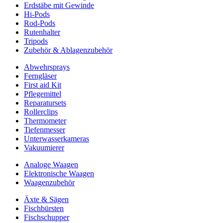
Erdstäbe mit Gewinde
Hi-Pods
Rod-Pods
Rutenhalter
Tripods
Zubehör & Ablagenzubehör
Abwehrsprays
Ferngläser
First aid Kit
Pflegemittel
Reparatursets
Rollerclips
Thermometer
Tiefenmesser
Unterwasserkameras
Vakuumierer
Analoge Waagen
Elektronische Waagen
Waagenzubehör
Äxte & Sägen
Fischbürsten
Fischschupper