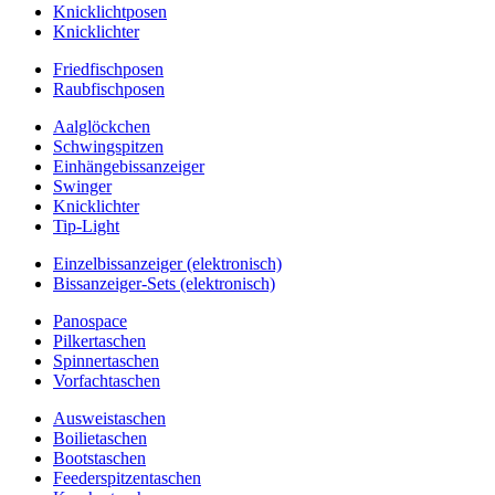
Knicklichtposen
Knicklichter
Friedfischposen
Raubfischposen
Aalglöckchen
Schwingspitzen
Einhängebissanzeiger
Swinger
Knicklichter
Tip-Light
Einzelbissanzeiger (elektronisch)
Bissanzeiger-Sets (elektronisch)
Panospace
Pilkertaschen
Spinnertaschen
Vorfachtaschen
Ausweistaschen
Boilietaschen
Bootstaschen
Feederspitzentaschen