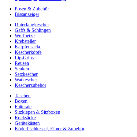
Posen & Zubehör
Bissanzeiger
Unterfangkescher
Gaffs & Schlingen
Wurfnetze
Krebsteller
Karpfensäcke
Kescherköpfe
Lip-Grips
Reusen
Senken
Setzkescher
Watkescher
Kescherzubehör
Taschen
Boxen
Futterale
Sitzkiepen & Sitzboxen
Rucksäcke
Gerätekästen
Köderfischkessel, Eimer & Zubehör