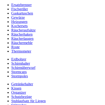
Ersatzbrenner
Fischgriller
Gaskartuschen
Gewürze
Heizungen
Kochersets
Räucheraufsätze
Räucherhaken
Räucherlaugen
Räuchermehle
Roste
Thermometer
Erdbohrer
Schirmhalter
Schirmüberwurf
Stormcaps
Stormpoles
Getränkehalter
Kissen
Organizer
Schutzbezüge
Stuhlaufsatz für Liegen