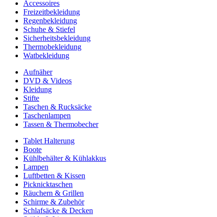
Accessoires
Freizeitbekleidung
Regenbekleidung
Schuhe & Stiefel
Sicherheitsbekleidung
Thermobekleidung
Watbekleidung
Aufnäher
DVD & Videos
Kleidung
Stifte
Taschen & Rucksäcke
Taschenlampen
Tassen & Thermobecher
Tablet Halterung
Boote
Kühlbehälter & Kühlakkus
Lampen
Luftbetten & Kissen
Picknicktaschen
Räuchern & Grillen
Schirme & Zubehör
Schlafsäcke & Decken