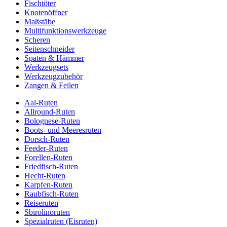
Fischtöter
Knotenöffner
Maßstäbe
Multifunktionswerkzeuge
Scheren
Seitenschneider
Spaten & Hämmer
Werkzeugsets
Werkzeugzubehör
Zangen & Feilen
Aal-Ruten
Allround-Ruten
Bolognese-Ruten
Boots- und Meeresruten
Dorsch-Ruten
Feeder-Ruten
Forellen-Ruten
Friedfisch-Ruten
Hecht-Ruten
Karpfen-Ruten
Raubfisch-Ruten
Reiseruten
Sbirolinoruten
Spezialruten (Eisruten)