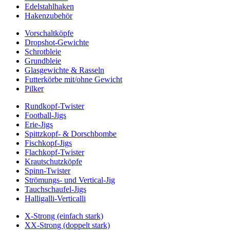
Edelstahlhaken
Hakenzubehör
Vorschaltköpfe
Dropshot-Gewichte
Schrotbleie
Grundbleie
Glasgewichte & Rasseln
Futterkörbe mit/ohne Gewicht
Pilker
Rundkopf-Twister
Football-Jigs
Erie-Jigs
Spittzkopf- & Dorschbombe
Fischkopf-Jigs
Flachkopf-Twister
Krautschutzköpfe
Spinn-Twister
Strömungs- und Vertical-Jig
Tauchschaufel-Jigs
Halligalli-Verticalli
X-Strong (einfach stark)
XX-Strong (doppelt stark)