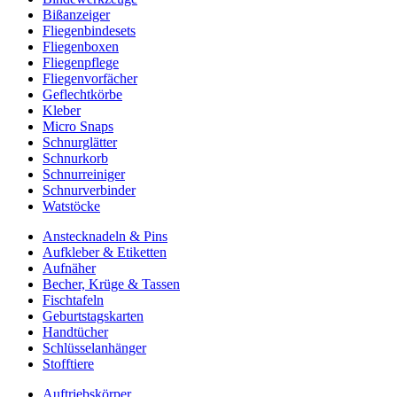
Bißanzeiger
Fliegenbindesets
Fliegenboxen
Fliegenpflege
Fliegenvorfächer
Geflechtkörbe
Kleber
Micro Snaps
Schnurglätter
Schnurkorb
Schnurreiniger
Schnurverbinder
Watstöcke
Anstecknadeln & Pins
Aufkleber & Etiketten
Aufnäher
Becher, Krüge & Tassen
Fischtafeln
Geburtstagskarten
Handtücher
Schlüsselanhänger
Stofftiere
Auftriebskörper