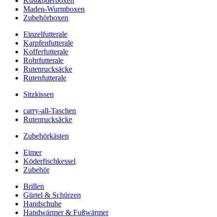
Kustköderboxen
Maden-Wurmboxen
Zubehörboxen
Einzelfutterale
Karpfenfutterale
Kofferfutterale
Rohrfutterale
Rutenrucksäcke
Rutenfutterale
Sitzkissen
carry-all-Taschen
Rutenrucksäcke
Zubehörkästen
Eimer
Köderfischkessel
Zubehör
Brillen
Gürtel & Schürzen
Handschuhe
Handwärmer & Fußwärmer