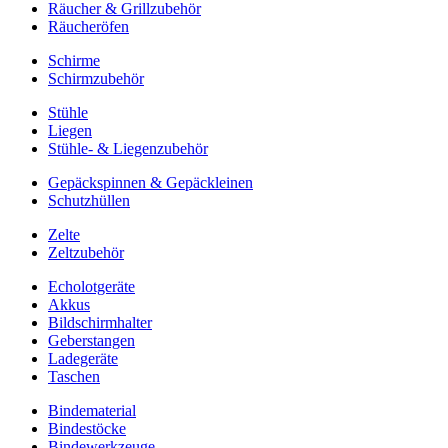
Räucher & Grillzubehör
Räucheröfen
Schirme
Schirmzubehör
Stühle
Liegen
Stühle- & Liegenzubehör
Gepäckspinnen & Gepäckleinen
Schutzhüllen
Zelte
Zeltzubehör
Echolotgeräte
Akkus
Bildschirmhalter
Geberstangen
Ladegeräte
Taschen
Bindematerial
Bindestöcke
Bindewerkzeuge