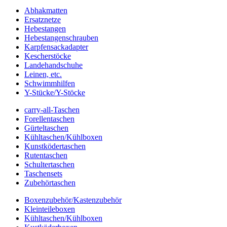
Abhakmatten
Ersatznetze
Hebestangen
Hebestangenschrauben
Karpfensackadapter
Kescherstöcke
Landehandschuhe
Leinen, etc.
Schwimmhilfen
Y-Stücke/Y-Stöcke
carry-all-Taschen
Forellentaschen
Gürteltaschen
Kühltaschen/Kühlboxen
Kunstködertaschen
Rutentaschen
Schultertaschen
Taschensets
Zubehörtaschen
Boxenzubehör/Kastenzubehör
Kleinteileboxen
Kühltaschen/Kühlboxen