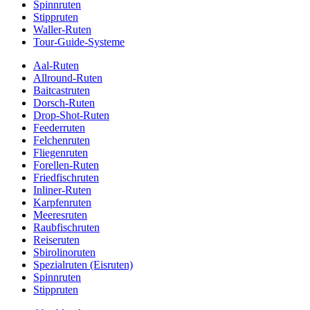
Spinnruten
Stippruten
Waller-Ruten
Tour-Guide-Systeme
Aal-Ruten
Allround-Ruten
Baitcastruten
Dorsch-Ruten
Drop-Shot-Ruten
Feederruten
Felchenruten
Fliegenruten
Forellen-Ruten
Friedfischruten
Inliner-Ruten
Karpfenruten
Meeresruten
Raubfischruten
Reiseruten
Sbirolinoruten
Spezialruten (Eisruten)
Spinnruten
Stippruten