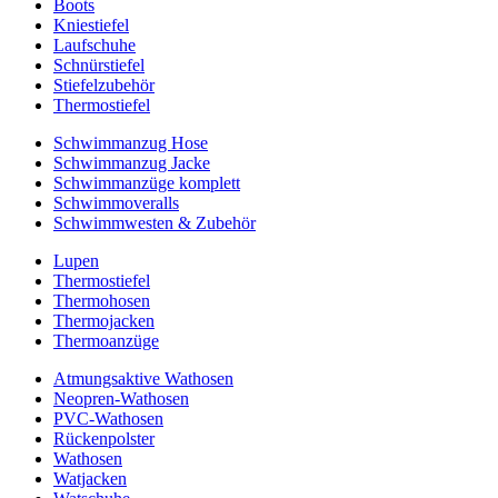
Boots
Kniestiefel
Laufschuhe
Schnürstiefel
Stiefelzubehör
Thermostiefel
Schwimmanzug Hose
Schwimmanzug Jacke
Schwimmanzüge komplett
Schwimmoveralls
Schwimmwesten & Zubehör
Lupen
Thermostiefel
Thermohosen
Thermojacken
Thermoanzüge
Atmungsaktive Wathosen
Neopren-Wathosen
PVC-Wathosen
Rückenpolster
Wathosen
Watjacken