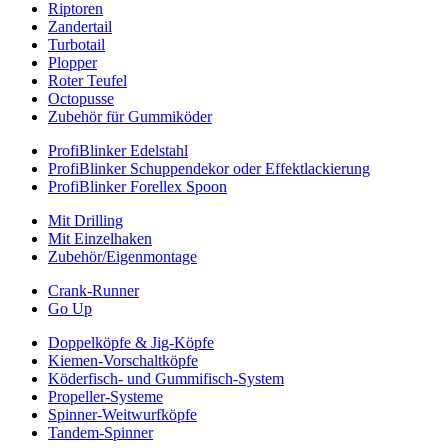
Riptoren
Zandertail
Turbotail
Plopper
Roter Teufel
Octopusse
Zubehör für Gummiköder
ProfiBlinker Edelstahl
ProfiBlinker Schuppendekor oder Effektlackierung
ProfiBlinker Forellex Spoon
Mit Drilling
Mit Einzelhaken
Zubehör/Eigenmontage
Crank-Runner
Go Up
Doppelköpfe & Jig-Köpfe
Kiemen-Vorschaltköpfe
Köderfisch- und Gummifisch-System
Propeller-Systeme
Spinner-Weitwurfköpfe
Tandem-Spinner