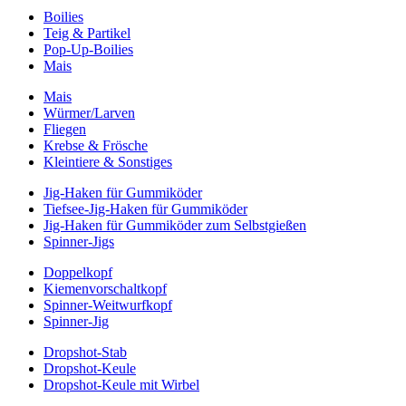
Boilies
Teig & Partikel
Pop-Up-Boilies
Mais
Mais
Würmer/Larven
Fliegen
Krebse & Frösche
Kleintiere & Sonstiges
Jig-Haken für Gummiköder
Tiefsee-Jig-Haken für Gummiköder
Jig-Haken für Gummiköder zum Selbstgießen
Spinner-Jigs
Doppelkopf
Kiemenvorschaltkopf
Spinner-Weitwurfkopf
Spinner-Jig
Dropshot-Stab
Dropshot-Keule
Dropshot-Keule mit Wirbel