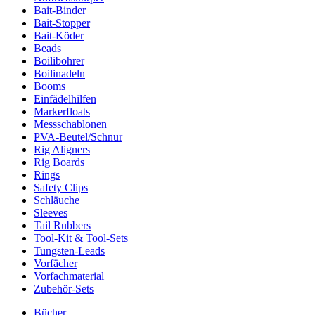
Bait-Binder
Bait-Stopper
Bait-Köder
Beads
Boilibohrer
Boilinadeln
Booms
Einfädelhilfen
Markerfloats
Messschablonen
PVA-Beutel/Schnur
Rig Aligners
Rig Boards
Rings
Safety Clips
Schläuche
Sleeves
Tail Rubbers
Tool-Kit & Tool-Sets
Tungsten-Leads
Vorfächer
Vorfachmaterial
Zubehör-Sets
Bücher