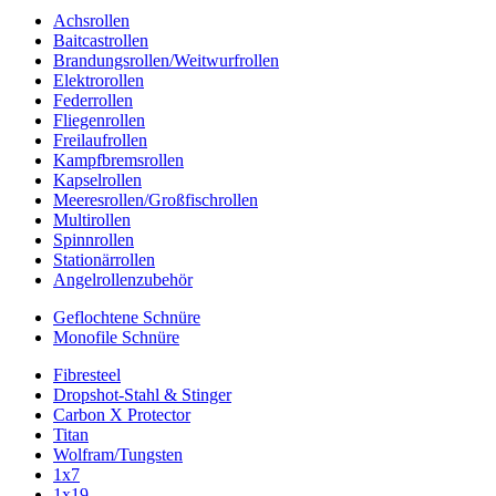
Achsrollen
Baitcastrollen
Brandungsrollen/Weitwurfrollen
Elektrorollen
Federrollen
Fliegenrollen
Freilaufrollen
Kampfbremsrollen
Kapselrollen
Meeresrollen/Großfischrollen
Multirollen
Spinnrollen
Stationärrollen
Angelrollenzubehör
Geflochtene Schnüre
Monofile Schnüre
Fibresteel
Dropshot-Stahl & Stinger
Carbon X Protector
Titan
Wolfram/Tungsten
1x7
1x19