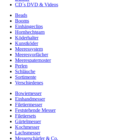
CD´s DVD & Videos
Beads
Booms
Einhängeclips
Hornhechtgarn
Köderhalter
Kunstköder
Meeressystem
Meeresvorfächer
Meerespaternoster
Perlen
Schläuche
Sortimente
Verschiedenes
Bowiemesser
Einhandmesser
Filetiermesser
Feststehende Messer
Filetiersets
Gürtelmesser
Kochmesser
Lachsmesser
Messerschärfer & Co.