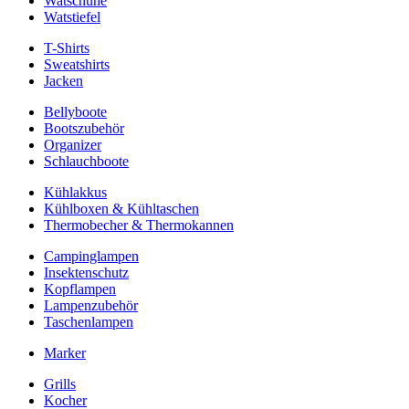
Watschuhe
Watstiefel
T-Shirts
Sweatshirts
Jacken
Bellyboote
Bootszubehör
Organizer
Schlauchboote
Kühlakkus
Kühlboxen & Kühltaschen
Thermobecher & Thermokannen
Campinglampen
Insektenschutz
Kopflampen
Lampenzubehör
Taschenlampen
Marker
Grills
Kocher