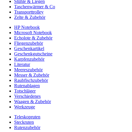
Stühle & Liegen
Taschenwärmer & Co
Transporttrolley
Zelte & Zubehör
HP Notebook
Microsoft Notebook
Echolote & Zubehör
Fliegenzubehör
Geschenkartikel
Geschenkgutscheine
Karpfenzubehör
Literatur
Meereszubehör
Messer & Zubehör
Raubfischzubehör
Rutenablagen
Totschläger
Verschiedenes
Waagen & Zubehör
Werkzeuge
Teleskopruten
Steckruten
Rutenzubehör