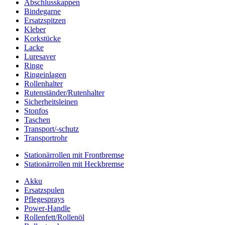
Abschlusskappen
Bindegarne
Ersatzspitzen
Kleber
Korkstücke
Lacke
Luresaver
Ringe
Ringeinlagen
Rollenhalter
Rutenständer/Rutenhalter
Sicherheitsleinen
Stonfos
Taschen
Transport/-schutz
Transportrohr
Stationärrollen mit Frontbremse
Stationärrollen mit Heckbremse
Akku
Ersatzspulen
Pflegesprays
Power-Handle
Rollenfett/Rollenöl