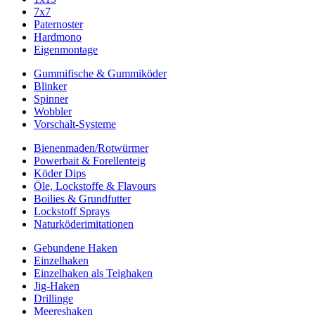
7x7
Paternoster
Hardmono
Eigenmontage
Gummifische & Gummiköder
Blinker
Spinner
Wobbler
Vorschalt-Systeme
Bienenmaden/Rotwürmer
Powerbait & Forellenteig
Köder Dips
Öle, Lockstoffe & Flavours
Boilies & Grundfutter
Lockstoff Sprays
Naturköderimitationen
Gebundene Haken
Einzelhaken
Einzelhaken als Teighaken
Jig-Haken
Drillinge
Meereshaken