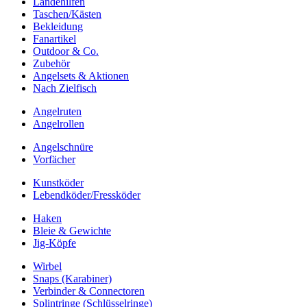
Landehilfen
Taschen/Kästen
Bekleidung
Fanartikel
Outdoor & Co.
Zubehör
Angelsets & Aktionen
Nach Zielfisch
Angelruten
Angelrollen
Angelschnüre
Vorfächer
Kunstköder
Lebendköder/Fressköder
Haken
Bleie & Gewichte
Jig-Köpfe
Wirbel
Snaps (Karabiner)
Verbinder & Connectoren
Splintringe (Schlüsselringe)