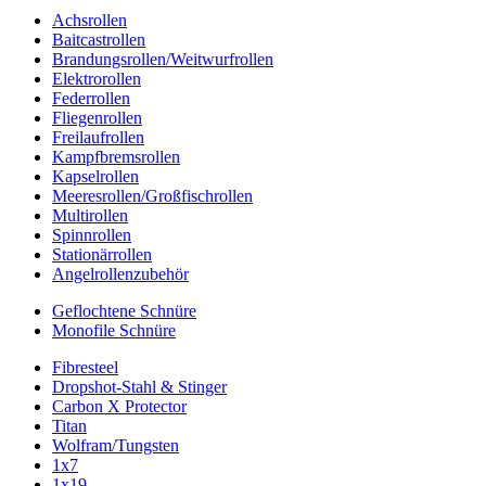
Achsrollen
Baitcastrollen
Brandungsrollen/Weitwurfrollen
Elektrorollen
Federrollen
Fliegenrollen
Freilaufrollen
Kampfbremsrollen
Kapselrollen
Meeresrollen/Großfischrollen
Multirollen
Spinnrollen
Stationärrollen
Angelrollenzubehör
Geflochtene Schnüre
Monofile Schnüre
Fibresteel
Dropshot-Stahl & Stinger
Carbon X Protector
Titan
Wolfram/Tungsten
1x7
1x19