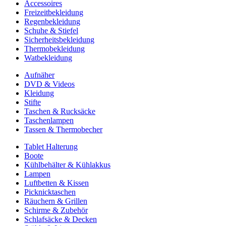
Accessoires
Freizeitbekleidung
Regenbekleidung
Schuhe & Stiefel
Sicherheitsbekleidung
Thermobekleidung
Watbekleidung
Aufnäher
DVD & Videos
Kleidung
Stifte
Taschen & Rucksäcke
Taschenlampen
Tassen & Thermobecher
Tablet Halterung
Boote
Kühlbehälter & Kühlakkus
Lampen
Luftbetten & Kissen
Picknicktaschen
Räuchern & Grillen
Schirme & Zubehör
Schlafsäcke & Decken