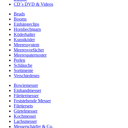
CD´s DVD & Videos
Beads
Booms
Einhängeclips
Hornhechtgarn
Köderhalter
Kunstköder
Meeressystem
Meeresvorfächer
Meerespaternoster
Perlen
Schläuche
Sortimente
Verschiedenes
Bowiemesser
Einhandmesser
Filetiermesser
Feststehende Messer
Filetiersets
Gürtelmesser
Kochmesser
Lachsmesser
Messerschärfer & Co.