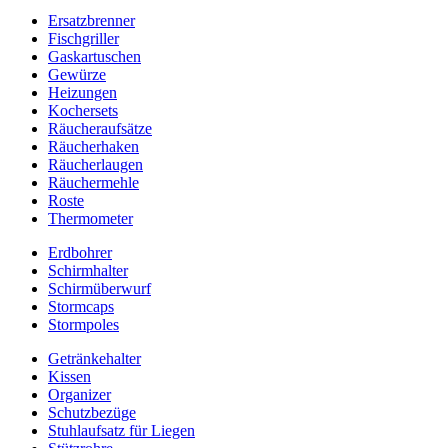
Ersatzbrenner
Fischgriller
Gaskartuschen
Gewürze
Heizungen
Kochersets
Räucheraufsätze
Räucherhaken
Räucherlaugen
Räuchermehle
Roste
Thermometer
Erdbohrer
Schirmhalter
Schirmüberwurf
Stormcaps
Stormpoles
Getränkehalter
Kissen
Organizer
Schutzbezüge
Stuhlaufsatz für Liegen