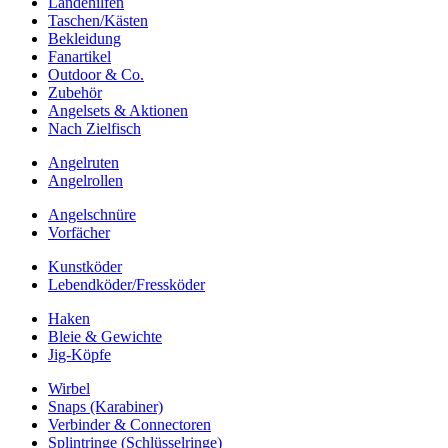
Landehilfen
Taschen/Kästen
Bekleidung
Fanartikel
Outdoor & Co.
Zubehör
Angelsets & Aktionen
Nach Zielfisch
Angelruten
Angelrollen
Angelschnüre
Vorfächer
Kunstköder
Lebendköder/Fressköder
Haken
Bleie & Gewichte
Jig-Köpfe
Wirbel
Snaps (Karabiner)
Verbinder & Connectoren
Splintringe (Schlüsselringe)