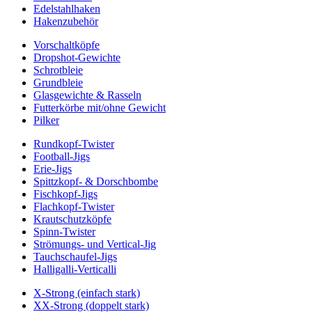
Edelstahlhaken
Hakenzubehör
Vorschaltköpfe
Dropshot-Gewichte
Schrotbleie
Grundbleie
Glasgewichte & Rasseln
Futterkörbe mit/ohne Gewicht
Pilker
Rundkopf-Twister
Football-Jigs
Erie-Jigs
Spittzkopf- & Dorschbombe
Fischkopf-Jigs
Flachkopf-Twister
Krautschutzköpfe
Spinn-Twister
Strömungs- und Vertical-Jig
Tauchschaufel-Jigs
Halligalli-Verticalli
X-Strong (einfach stark)
XX-Strong (doppelt stark)