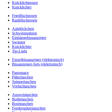
Knicklichtposen
Knicklichter
Friedfischposen
Raubfischposen
Aalglöckchen
Schwingspitzen
Einhängebissanzeiger
Swinger
Knicklichter
Tip-Light
Einzelbissanzeiger (elektronisch)
Bissanzeiger-Sets (elektronisch)
Panospace
Pilkertaschen
Spinnertaschen
Vorfachtaschen
Ausweistaschen
Boilietaschen
Bootstaschen
Feederspitzentaschen