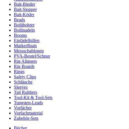
Bait-Binder
Bait-Stopper
Bait-Köder
Beads
Boilibohrer
Boilinadeln
Booms
Einfädelhilfen
Markerfloats
Messschablonen
PVA-Beutel/Schnur
Rig Aligners
Rig Boards
Rings
Safety Clips
Schläuche
Sleeves
Tail Rubbers
Tool-Kit & Tool-Sets
Tungsten-Leads
Vorfächer
Vorfachmaterial
Zubehör-Sets
Bücher