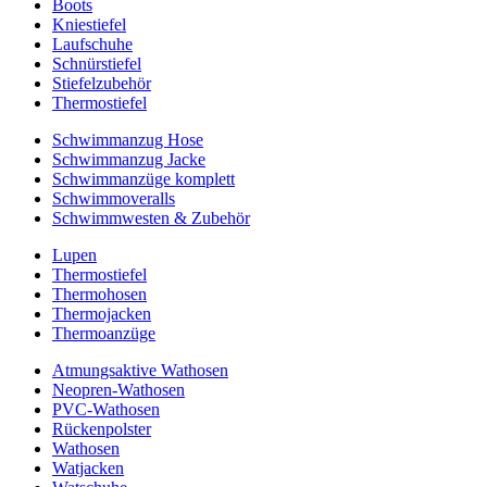
Boots
Kniestiefel
Laufschuhe
Schnürstiefel
Stiefelzubehör
Thermostiefel
Schwimmanzug Hose
Schwimmanzug Jacke
Schwimmanzüge komplett
Schwimmoveralls
Schwimmwesten & Zubehör
Lupen
Thermostiefel
Thermohosen
Thermojacken
Thermoanzüge
Atmungsaktive Wathosen
Neopren-Wathosen
PVC-Wathosen
Rückenpolster
Wathosen
Watjacken