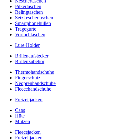
Keschertaschen
Pilkertaschen
Relingtaschen
Setzkeschertaschen
Smartphonehüllen
Tragegurte
Vorfachtaschen
Lure-Holder
Brillenaufstecker
Brillenzubehör
Thermohandschuhe
Fingerschutz
Neoprenhandschuhe
Fleecehandschuhe
Freizeitjacken
Caps
Hüte
Mützen
Fleecejacken
Freizeitjacken