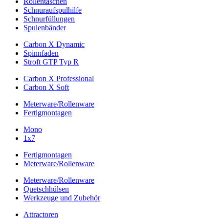
Rollentaschen
Schnuraufspulhilfe
Schnurfüllungen
Spulenbänder
Carbon X Dynamic
Spinnfaden
Stroft GTP Typ R
Carbon X Professional
Carbon X Soft
Meterware/Rollenware
Fertigmontagen
Mono
1x7
Fertigmontagen
Meterware/Rollenware
Meterware/Rollenware
Quetschhülsen
Werkzeuge und Zubehör
Attractoren