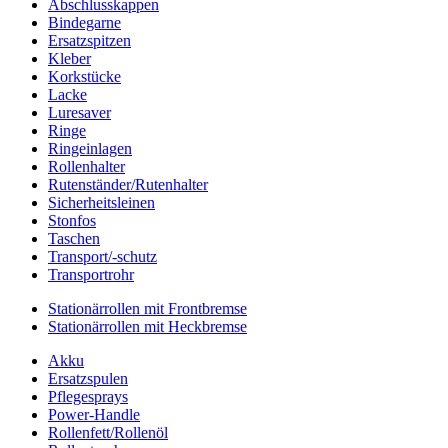
Abschlusskappen
Bindegarne
Ersatzspitzen
Kleber
Korkstücke
Lacke
Luresaver
Ringe
Ringeinlagen
Rollenhalter
Rutenständer/Rutenhalter
Sicherheitsleinen
Stonfos
Taschen
Transport/-schutz
Transportrohr
Stationärrollen mit Frontbremse
Stationärrollen mit Heckbremse
Akku
Ersatzspulen
Pflegesprays
Power-Handle
Rollenfett/Rollenöl