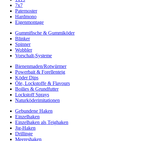
7x7
Paternoster
Hardmono
Eigenmontage
Gummifische & Gummiköder
Blinker
Spinner
Wobbler
Vorschalt-Systeme
Bienenmaden/Rotwürmer
Powerbait & Forellenteig
Köder Dips
Öle, Lockstoffe & Flavours
Boilies & Grundfutter
Lockstoff Sprays
Naturköderimitationen
Gebundene Haken
Einzelhaken
Einzelhaken als Teighaken
Jig-Haken
Drillinge
Meereshaken