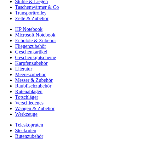
Stühle & Liegen
Taschenwärmer & Co
Transporttrolley
Zelte & Zubehör
HP Notebook
Microsoft Notebook
Echolote & Zubehör
Fliegenzubehör
Geschenkartikel
Geschenkgutscheine
Karpfenzubehör
Literatur
Meereszubehör
Messer & Zubehör
Raubfischzubehör
Rutenablagen
Totschläger
Verschiedenes
Waagen & Zubehör
Werkzeuge
Teleskopruten
Steckruten
Rutenzubehör