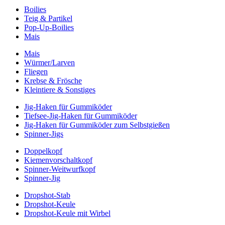
Boilies
Teig & Partikel
Pop-Up-Boilies
Mais
Mais
Würmer/Larven
Fliegen
Krebse & Frösche
Kleintiere & Sonstiges
Jig-Haken für Gummiköder
Tiefsee-Jig-Haken für Gummiköder
Jig-Haken für Gummiköder zum Selbstgießen
Spinner-Jigs
Doppelkopf
Kiemenvorschaltkopf
Spinner-Weitwurfkopf
Spinner-Jig
Dropshot-Stab
Dropshot-Keule
Dropshot-Keule mit Wirbel