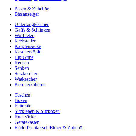
Posen & Zubehör
Bissanzeiger
Unterfangkescher
Gaffs & Schlingen
Wurfnetze
Krebsteller
Karpfensäcke
Kescherköpfe
Lip-Grips
Reusen
Senken
Setzkescher
Watkescher
Kescherzubehör
Taschen
Boxen
Futterale
Sitzkiepen & Sitzboxen
Rucksäcke
Gerätekästen
Köderfischkessel, Eimer & Zubehör