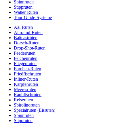
Spinnruten
Stippruten
Waller-Ruten
Tour-Guide-Systeme
Aal-Ruten
Allround-Ruten
Baitcastruten
Dorsch-Ruten
Drop-Shot-Ruten
Feederruten
Felchenruten
Fliegenruten
Forellen-Ruten
Friedfischruten
Inliner-Ruten
Karpfenruten
Meeresruten
Raubfischruten
Reiseruten
Sbirolinoruten
Spezialruten (Eisruten)
Spinnruten
Stippruten