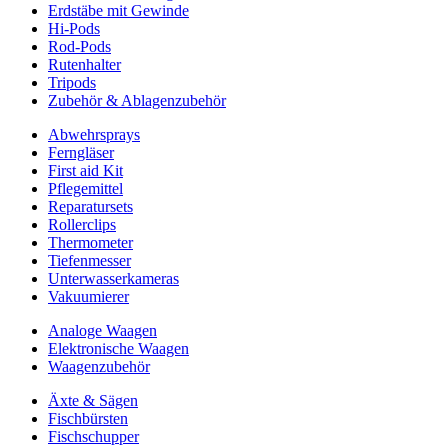
Erdstäbe mit Gewinde
Hi-Pods
Rod-Pods
Rutenhalter
Tripods
Zubehör & Ablagenzubehör
Abwehrsprays
Ferngläser
First aid Kit
Pflegemittel
Reparatursets
Rollerclips
Thermometer
Tiefenmesser
Unterwasserkameras
Vakuumierer
Analoge Waagen
Elektronische Waagen
Waagenzubehör
Äxte & Sägen
Fischbürsten
Fischschupper