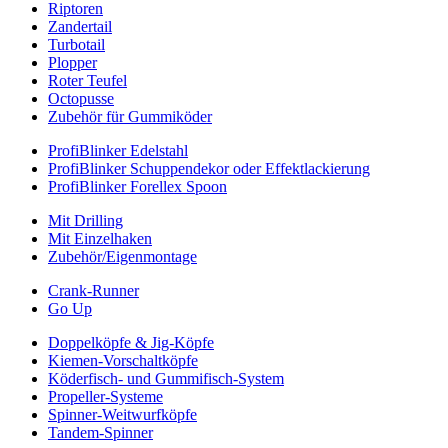
Riptoren
Zandertail
Turbotail
Plopper
Roter Teufel
Octopusse
Zubehör für Gummiköder
ProfiBlinker Edelstahl
ProfiBlinker Schuppendekor oder Effektlackierung
ProfiBlinker Forellex Spoon
Mit Drilling
Mit Einzelhaken
Zubehör/Eigenmontage
Crank-Runner
Go Up
Doppelköpfe & Jig-Köpfe
Kiemen-Vorschaltköpfe
Köderfisch- und Gummifisch-System
Propeller-Systeme
Spinner-Weitwurfköpfe
Tandem-Spinner