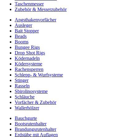
Taschenmesser
Zubehör & Messerzubehör
Angsthakenvorfächer
Ausleger
Bait Stopper
Beads
Booms
Bungee Rigs
Drop Shot Rigs
Ködernadeln
Ködersysteme
Rachensperren
Schlepp- & Wurfsysteme
Stinger
Rasseln
Sbirolinosysteme
Schläuche
Vorfächer & Zubehör
Wallerhölzer
Bauchgurte
Bootsrutenhalter
Brandungsrutenhalter
Erdstäbe mit Auflagen