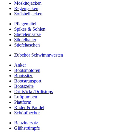
Moskitojacken
Regenjacken
Softshelljacken
Pflegemittel
Spikes & Sohlen
Stiefeleinsätze
Stiefelhalter
Stiefeltaschen
Zubehör Schwimmwesten
Anker
Bootsmotoren
Bootssitze
Bootstransport
Bootszelte
Driftsäcke/Driftstops
Luftpumpen
Plattform
Ruder & Paddel
Schöpfbecher
Benzinersatz
Glühstrümpfe