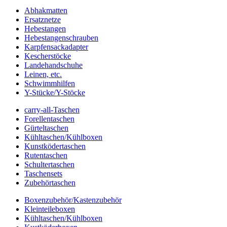
Abhakmatten
Ersatznetze
Hebestangen
Hebestangenschrauben
Karpfensackadapter
Kescherstöcke
Landehandschuhe
Leinen, etc.
Schwimmhilfen
Y-Stücke/Y-Stöcke
carry-all-Taschen
Forellentaschen
Gürteltaschen
Kühltaschen/Kühlboxen
Kunstködertaschen
Rutentaschen
Schultertaschen
Taschensets
Zubehörtaschen
Boxenzubehör/Kastenzubehör
Kleinteileboxen
Kühltaschen/Kühlboxen