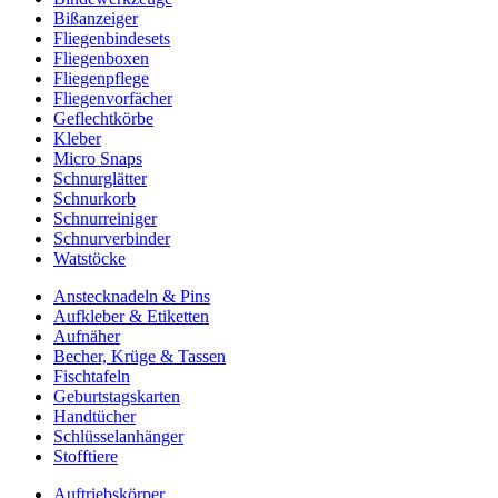
Bißanzeiger
Fliegenbindesets
Fliegenboxen
Fliegenpflege
Fliegenvorfächer
Geflechtkörbe
Kleber
Micro Snaps
Schnurglätter
Schnurkorb
Schnurreiniger
Schnurverbinder
Watstöcke
Anstecknadeln & Pins
Aufkleber & Etiketten
Aufnäher
Becher, Krüge & Tassen
Fischtafeln
Geburtstagskarten
Handtücher
Schlüsselanhänger
Stofftiere
Auftriebskörper