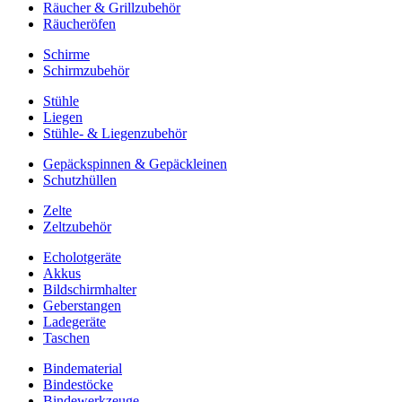
Räucher & Grillzubehör
Räucheröfen
Schirme
Schirmzubehör
Stühle
Liegen
Stühle- & Liegenzubehör
Gepäckspinnen & Gepäckleinen
Schutzhüllen
Zelte
Zeltzubehör
Echolotgeräte
Akkus
Bildschirmhalter
Geberstangen
Ladegeräte
Taschen
Bindematerial
Bindestöcke
Bindewerkzeuge