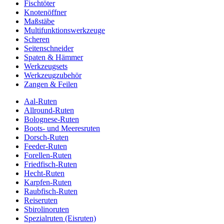
Fischtöter
Knotenöffner
Maßstäbe
Multifunktionswerkzeuge
Scheren
Seitenschneider
Spaten & Hämmer
Werkzeugsets
Werkzeugzubehör
Zangen & Feilen
Aal-Ruten
Allround-Ruten
Bolognese-Ruten
Boots- und Meeresruten
Dorsch-Ruten
Feeder-Ruten
Forellen-Ruten
Friedfisch-Ruten
Hecht-Ruten
Karpfen-Ruten
Raubfisch-Ruten
Reiseruten
Sbirolinoruten
Spezialruten (Eisruten)