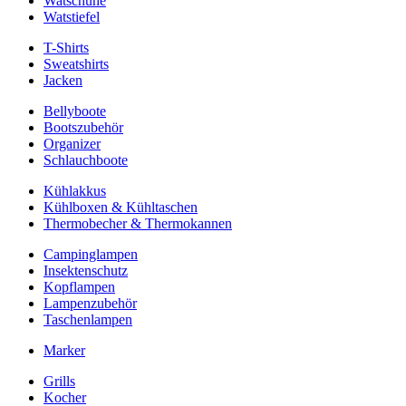
Watschuhe
Watstiefel
T-Shirts
Sweatshirts
Jacken
Bellyboote
Bootszubehör
Organizer
Schlauchboote
Kühlakkus
Kühlboxen & Kühltaschen
Thermobecher & Thermokannen
Campinglampen
Insektenschutz
Kopflampen
Lampenzubehör
Taschenlampen
Marker
Grills
Kocher