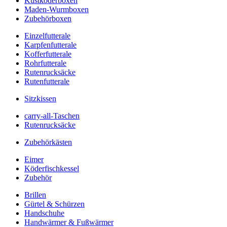
Kustköderboxen
Maden-Wurmboxen
Zubehörboxen
Einzelfutterale
Karpfenfutterale
Kofferfutterale
Rohrfutterale
Rutenrucksäcke
Rutenfutterale
Sitzkissen
carry-all-Taschen
Rutenrucksäcke
Zubehörkästen
Eimer
Köderfischkessel
Zubehör
Brillen
Gürtel & Schürzen
Handschuhe
Handwärmer & Fußwärmer