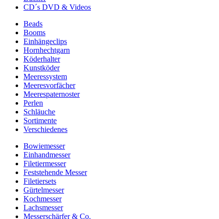
CD´s DVD & Videos
Beads
Booms
Einhängeclips
Hornhechtgarn
Köderhalter
Kunstköder
Meeressystem
Meeresvorfächer
Meerespaternoster
Perlen
Schläuche
Sortimente
Verschiedenes
Bowiemesser
Einhandmesser
Filetiermesser
Feststehende Messer
Filetiersets
Gürtelmesser
Kochmesser
Lachsmesser
Messerschärfer & Co.