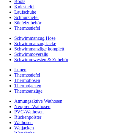
Boots
Kniestiefel
Laufschuhe
Schnürstiefel
Stiefelzubehör
Thermostiefel
Schwimmanzug Hose
Schwimmanzug Jacke
Schwimmanzüge komplett
Schwimmoveralls
Schwimmwesten & Zubehör
Lupen
Thermostiefel
Thermohosen
Thermojacken
Thermoanzüge
Atmungsaktive Wathosen
Neopren-Wathosen
PVC-Wathosen
Rückenpolster
Wathosen
Watjacken