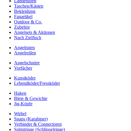
Landehilfen
Taschen/Kästen
Bekleidung
Fanartikel
Outdoor & Co.
Zubehör
Angelsets & Aktionen
Nach Zielfisch
Angelruten
Angelrollen
Angelschnüre
Vorfächer
Kunstköder
Lebendköder/Fressköder
Haken
Bleie & Gewichte
Jig-Köpfe
Wirbel
Snaps (Karabiner)
Verbinder & Connectoren
Splintringe (Schlüsselringe)