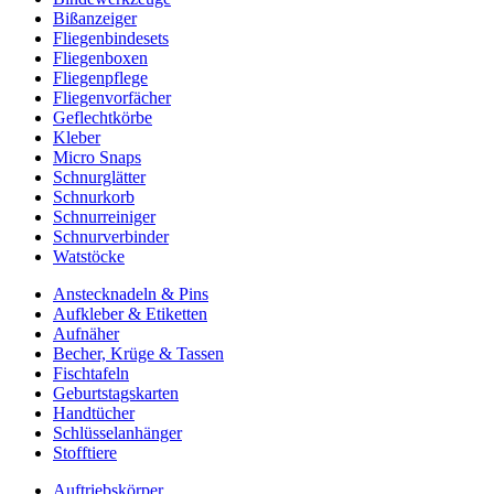
Bißanzeiger
Fliegenbindesets
Fliegenboxen
Fliegenpflege
Fliegenvorfächer
Geflechtkörbe
Kleber
Micro Snaps
Schnurglätter
Schnurkorb
Schnurreiniger
Schnurverbinder
Watstöcke
Anstecknadeln & Pins
Aufkleber & Etiketten
Aufnäher
Becher, Krüge & Tassen
Fischtafeln
Geburtstagskarten
Handtücher
Schlüsselanhänger
Stofftiere
Auftriebskörper