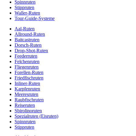
Spinnruten
Stippruten
Waller-Ruten
Tour-Guide-Systeme
Aal-Ruten
Allround-Ruten
Baitcastruten
Dorsch-Ruten
Drop-Shot-Ruten
Feederruten
Felchenruten
Fliegenruten
Forellen-Ruten
Friedfischruten
Inliner-Ruten
Karpfenruten
Meeresruten
Raubfischruten
Reiseruten
Sbirolinoruten
Spezialruten (Eisruten)
Spinnruten
Stippruten