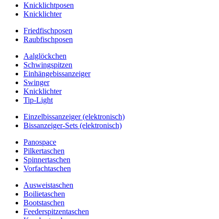
Knicklichtposen
Knicklichter
Friedfischposen
Raubfischposen
Aalglöckchen
Schwingspitzen
Einhängebissanzeiger
Swinger
Knicklichter
Tip-Light
Einzelbissanzeiger (elektronisch)
Bissanzeiger-Sets (elektronisch)
Panospace
Pilkertaschen
Spinnertaschen
Vorfachtaschen
Ausweistaschen
Boilietaschen
Bootstaschen
Feederspitzentaschen