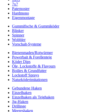
7x7
Paternoster
Hardmono
Eigenmontage
Gummifische & Gummiköder
Blinker
Spinner
Wobbler
Vorschalt-Systeme
Bienenmaden/Rotwürmer
Powerbait & Forellenteig
Köder Dips
Öle, Lockstoffe & Flavours
Boilies & Grundfutter
Lockstoff Sprays
Naturköderimitationen
Gebundene Haken
Einzelhaken
Einzelhaken als Teighaken
Jig-Haken
Drillinge
Meereshaken