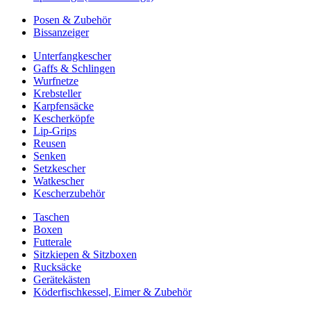
Posen & Zubehör
Bissanzeiger
Unterfangkescher
Gaffs & Schlingen
Wurfnetze
Krebsteller
Karpfensäcke
Kescherköpfe
Lip-Grips
Reusen
Senken
Setzkescher
Watkescher
Kescherzubehör
Taschen
Boxen
Futterale
Sitzkiepen & Sitzboxen
Rucksäcke
Gerätekästen
Köderfischkessel, Eimer & Zubehör