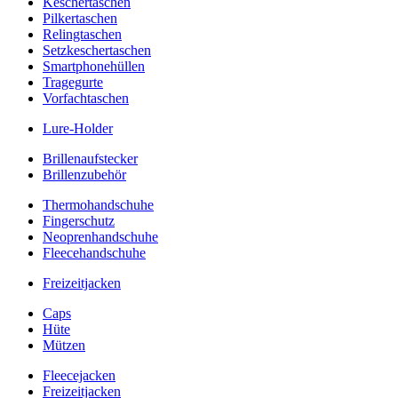
Keschertaschen
Pilkertaschen
Relingtaschen
Setzkeschertaschen
Smartphonehüllen
Tragegurte
Vorfachtaschen
Lure-Holder
Brillenaufstecker
Brillenzubehör
Thermohandschuhe
Fingerschutz
Neoprenhandschuhe
Fleecehandschuhe
Freizeitjacken
Caps
Hüte
Mützen
Fleecejacken
Freizeitjacken