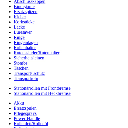
Abschlusskappen
Bindegarne
Ersatzspitzen
Kleber
Korkstücke
Lacke
Luresaver
Ringe
Ringeinlagen
Rollenhalter
Rutenständer/Rutenhalter
Sicherheitsleinen
Stonfos
Taschen
Transport/-schutz
Transportrohr
Stationärrollen mit Frontbremse
Stationärrollen mit Heckbremse
Akku
Ersatzspulen
Pflegesprays
Power-Handle
Rollenfett/Rollenöl