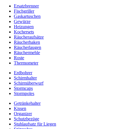
Ersatzbrenner
Fischgriller
Gaskartuschen
Gewürze
Heizungen
Kochersets
Räucheraufsätze
Räucherhaken
Räucherlaugen
Räuchermehle
Roste
Thermometer
Erdbohrer
Schirmhalter
Schirmüberwurf
Stormcaps
Stormpoles
Getränkehalter
Kissen
Organizer
Schutzbezüge
Stuhlaufsatz für Liegen