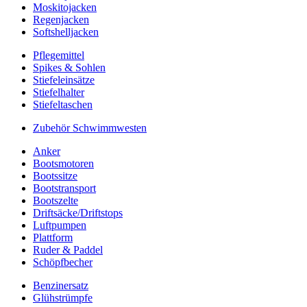
Moskitojacken
Regenjacken
Softshelljacken
Pflegemittel
Spikes & Sohlen
Stiefeleinsätze
Stiefelhalter
Stiefeltaschen
Zubehör Schwimmwesten
Anker
Bootsmotoren
Bootssitze
Bootstransport
Bootszelte
Driftsäcke/Driftstops
Luftpumpen
Plattform
Ruder & Paddel
Schöpfbecher
Benzinersatz
Glühstrümpfe