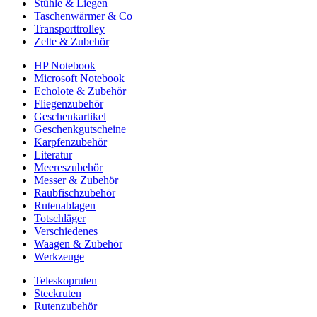
Stühle & Liegen
Taschenwärmer & Co
Transporttrolley
Zelte & Zubehör
HP Notebook
Microsoft Notebook
Echolote & Zubehör
Fliegenzubehör
Geschenkartikel
Geschenkgutscheine
Karpfenzubehör
Literatur
Meereszubehör
Messer & Zubehör
Raubfischzubehör
Rutenablagen
Totschläger
Verschiedenes
Waagen & Zubehör
Werkzeuge
Teleskopruten
Steckruten
Rutenzubehör