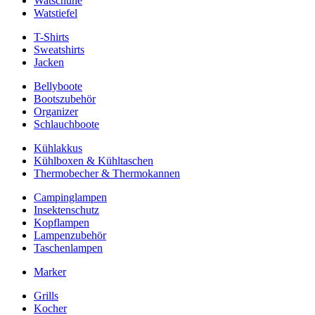
Watschuhe
Watstiefel
T-Shirts
Sweatshirts
Jacken
Bellyboote
Bootszubehör
Organizer
Schlauchboote
Kühlakkus
Kühlboxen & Kühltaschen
Thermobecher & Thermokannen
Campinglampen
Insektenschutz
Kopflampen
Lampenzubehör
Taschenlampen
Marker
Grills
Kocher