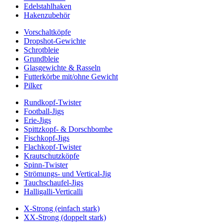
Edelstahlhaken
Hakenzubehör
Vorschaltköpfe
Dropshot-Gewichte
Schrotbleie
Grundbleie
Glasgewichte & Rasseln
Futterkörbe mit/ohne Gewicht
Pilker
Rundkopf-Twister
Football-Jigs
Erie-Jigs
Spittzkopf- & Dorschbombe
Fischkopf-Jigs
Flachkopf-Twister
Krautschutzköpfe
Spinn-Twister
Strömungs- und Vertical-Jig
Tauchschaufel-Jigs
Halligalli-Verticalli
X-Strong (einfach stark)
XX-Strong (doppelt stark)