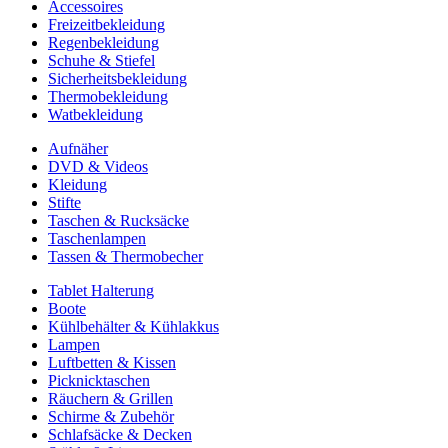
Accessoires
Freizeitbekleidung
Regenbekleidung
Schuhe & Stiefel
Sicherheitsbekleidung
Thermobekleidung
Watbekleidung
Aufnäher
DVD & Videos
Kleidung
Stifte
Taschen & Rucksäcke
Taschenlampen
Tassen & Thermobecher
Tablet Halterung
Boote
Kühlbehälter & Kühlakkus
Lampen
Luftbetten & Kissen
Picknicktaschen
Räuchern & Grillen
Schirme & Zubehör
Schlafsäcke & Decken