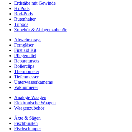
Erdstäbe mit Gewinde
Hi-Pods
Rod-Pods
Rutenhalter
Tripods
Zubehör & Ablagenzubehör
Abwehrsprays
Ferngläser
First aid Kit
Pflegemittel
Reparatursets
Rollerclips
Thermometer
Tiefenmesser
Unterwasserkameras
Vakuumierer
Analoge Waagen
Elektronische Waagen
Waagenzubehör
Äxte & Sägen
Fischbürsten
Fischschupper