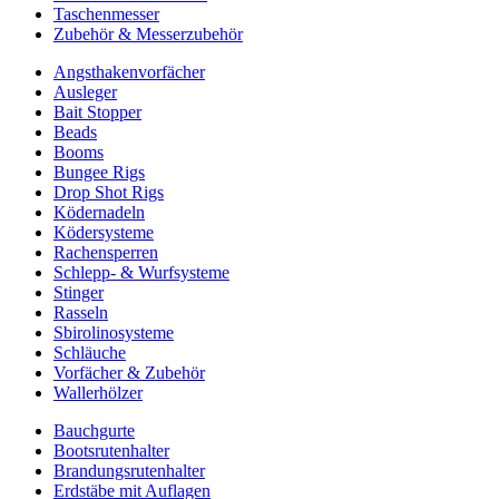
Taschenmesser
Zubehör & Messerzubehör
Angsthakenvorfächer
Ausleger
Bait Stopper
Beads
Booms
Bungee Rigs
Drop Shot Rigs
Ködernadeln
Ködersysteme
Rachensperren
Schlepp- & Wurfsysteme
Stinger
Rasseln
Sbirolinosysteme
Schläuche
Vorfächer & Zubehör
Wallerhölzer
Bauchgurte
Bootsrutenhalter
Brandungsrutenhalter
Erdstäbe mit Auflagen