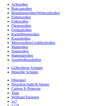
Achsrollen
Baitcastrollen
Brandungsrollen/Weitwurfrollen
Elektrorollen
Federrollen
Fliegenrollen
Freilaufrollen
Kampfbremsrollen
Kapselrollen
Meeresrollen/Großfischrollen
Multirollen
Spinnrollen
Stationärrollen
Angelrollenzubehör
Geflochtene Schnüre
Monofile Schnüre
Fibresteel
Dropshot-Stahl & Stinger
Carbon X Protector
Titan
Wolfram/Tungsten
1x7
1x19