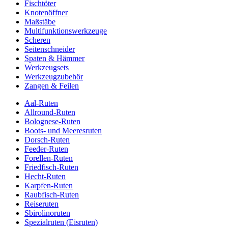
Fischtöter
Knotenöffner
Maßstäbe
Multifunktionswerkzeuge
Scheren
Seitenschneider
Spaten & Hämmer
Werkzeugsets
Werkzeugzubehör
Zangen & Feilen
Aal-Ruten
Allround-Ruten
Bolognese-Ruten
Boots- und Meeresruten
Dorsch-Ruten
Feeder-Ruten
Forellen-Ruten
Friedfisch-Ruten
Hecht-Ruten
Karpfen-Ruten
Raubfisch-Ruten
Reiseruten
Sbirolinoruten
Spezialruten (Eisruten)