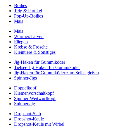
Boilies
Teig & Partikel
Pop-Up-Boilies
Mais
Mais
Würmer/Larven
Fliegen
Krebse & Frösche
Kleintiere & Sonstiges
Jig-Haken für Gummiköder
Tiefsee-Jig-Haken für Gummiköder
Jig-Haken für Gummiköder zum Selbstgießen
Spinner-Jigs
Doppelkopf
Kiemenvorschaltkopf
Spinner-Weitwurfkopf
Spinner-Jig
Dropshot-Stab
Dropshot-Keule
Dropshot-Keule mit Wirbel