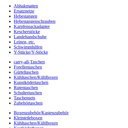
Abhakmatten
Ersatznetze
Hebestangen
Hebestangenschrauben
Karpfensackadapter
Kescherstöcke
Landehandschuhe
Leinen, etc.
Schwimmhilfen
Y-Stücke/Y-Stöcke
carry-all-Taschen
Forellentaschen
Gürteltaschen
Kühltaschen/Kühlboxen
Kunstködertaschen
Rutentaschen
Schultertaschen
Taschensets
Zubehörtaschen
Boxenzubehör/Kastenzubehör
Kleinteileboxen
Kühltaschen/Kühlboxen