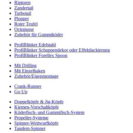
Riptoren
Zandertail
Turbotail
Plopper
Roter Teufel
Octopusse
Zubehör für Gummiköder
ProfiBlinker Edelstahl
ProfiBlinker Schuppendekor oder Effektlackierung
ProfiBlinker Forellex Spoon
Mit Drilling
Mit Einzelhaken
Zubehör/Eigenmontage
Crank-Runner
Go Up
Doppelköpfe & Jig-Köpfe
Kiemen-Vorschaltköpfe
Köderfisch- und Gummifisch-System
Propeller-Systeme
Spinner-Weitwurfköpfe
Tandem-Spinner