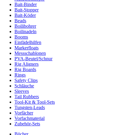
Bait-Binder
Bait-Stopper
Bait-Köder
Beads
Boilibohrer
Boilinadeln
Booms
Einfädelhilfen
Markerfloats
Messschablonen
PVA-Beutel/Schnur
Rig Aligners
Rig Boards
Rings
Safety Clips
Schläuche
Sleeves
Tail Rubbers
Tool-Kit & Tool-Sets
Tungsten-Leads
Vorfächer
Vorfachmaterial
Zubehör-Sets
Bücher