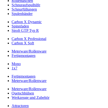
Rollentaschen
Schnuraufspulhilfe
Schnurfüllungen
Spulenbänder
Carbon X Dynamic
Spinnfaden
Stroft GTP Typ R
Carbon X Professional
Carbon X Soft
Meterware/Rollenware
Fertigmontagen
Mono
1x7
Fertigmontagen
Meterware/Rollenware
Meterware/Rollenware
Quetschhülsen
Werkzeuge und Zubehör
Attractoren