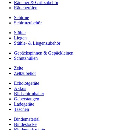
Räucher & Grillzubehör
Räucheröfen
Schirme
Schirmzubehör
Stühle
Liegen
Stühle- & Liegenzubehör
Gepäckspinnen & Gepäckleinen
Schutzhüllen
Zelte
Zeltzubehör
Echolotgeräte
Akkus
Bildschirmhalter
Geberstangen
Ladegeräte
Taschen
Bindematerial
Bindestöcke
Bindewerkzeuge