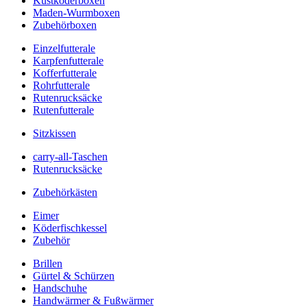
Kustköderboxen
Maden-Wurmboxen
Zubehörboxen
Einzelfutterale
Karpfenfutterale
Kofferfutterale
Rohrfutterale
Rutenrucksäcke
Rutenfutterale
Sitzkissen
carry-all-Taschen
Rutenrucksäcke
Zubehörkästen
Eimer
Köderfischkessel
Zubehör
Brillen
Gürtel & Schürzen
Handschuhe
Handwärmer & Fußwärmer