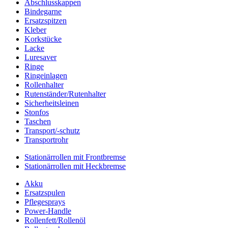
Abschlusskappen
Bindegarne
Ersatzspitzen
Kleber
Korkstücke
Lacke
Luresaver
Ringe
Ringeinlagen
Rollenhalter
Rutenständer/Rutenhalter
Sicherheitsleinen
Stonfos
Taschen
Transport/-schutz
Transportrohr
Stationärrollen mit Frontbremse
Stationärrollen mit Heckbremse
Akku
Ersatzspulen
Pflegesprays
Power-Handle
Rollenfett/Rollenöl