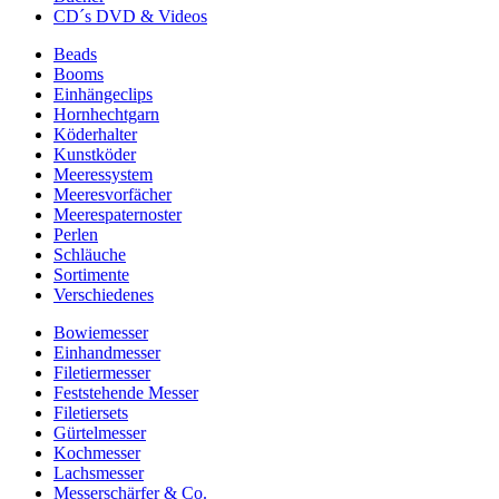
CD´s DVD & Videos
Beads
Booms
Einhängeclips
Hornhechtgarn
Köderhalter
Kunstköder
Meeressystem
Meeresvorfächer
Meerespaternoster
Perlen
Schläuche
Sortimente
Verschiedenes
Bowiemesser
Einhandmesser
Filetiermesser
Feststehende Messer
Filetiersets
Gürtelmesser
Kochmesser
Lachsmesser
Messerschärfer & Co.