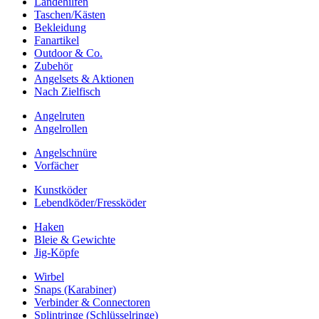
Landehilfen
Taschen/Kästen
Bekleidung
Fanartikel
Outdoor & Co.
Zubehör
Angelsets & Aktionen
Nach Zielfisch
Angelruten
Angelrollen
Angelschnüre
Vorfächer
Kunstköder
Lebendköder/Fressköder
Haken
Bleie & Gewichte
Jig-Köpfe
Wirbel
Snaps (Karabiner)
Verbinder & Connectoren
Splintringe (Schlüsselringe)