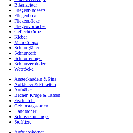
Bißanzeiger
Fliegenbindesets
Fliegenboxen
Fliegenpflege
Fliegenvorfächer
Geflechtkörbe
Kleber
Micro Snaps
Schnurglätter
Schnurkorb
Schnurreiniger
Schnurverbinder
Watstöcke
Anstecknadeln & Pins
Aufkleber & Etiketten
Aufnäher
Becher, Krüge & Tassen
Fischtafeln
Geburtstagskarten
Handtücher
Schlüsselanhänger
Stofftiere
Auftriebskörper