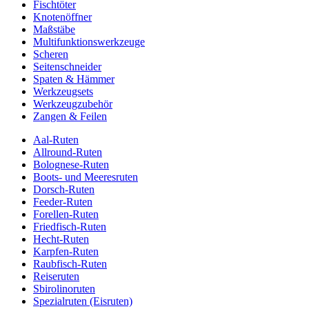
Fischtöter
Knotenöffner
Maßstäbe
Multifunktionswerkzeuge
Scheren
Seitenschneider
Spaten & Hämmer
Werkzeugsets
Werkzeugzubehör
Zangen & Feilen
Aal-Ruten
Allround-Ruten
Bolognese-Ruten
Boots- und Meeresruten
Dorsch-Ruten
Feeder-Ruten
Forellen-Ruten
Friedfisch-Ruten
Hecht-Ruten
Karpfen-Ruten
Raubfisch-Ruten
Reiseruten
Sbirolinoruten
Spezialruten (Eisruten)