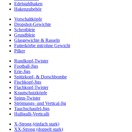
Edelstahlhaken
Hakenzubehör
Vorschaltköpfe
Dropshot-Gewichte
Schrotbleie
Grundbleie
Glasgewichte & Rasseln
Futterkörbe mit/ohne Gewicht
Pilker
Rundkopf-Twister
Football-Jigs
Erie-Jigs
Spittzkopf- & Dorschbombe
Fischkopf-Jigs
Flachkopf-Twister
Krautschutzköpfe
Spinn-Twister
Strömungs- und Vertical-Jig
Tauchschaufel-Jigs
Halligalli-Verticalli
X-Strong (einfach stark)
XX-Strong (doppelt stark)