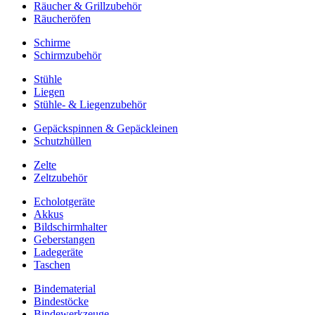
Räucher & Grillzubehör
Räucheröfen
Schirme
Schirmzubehör
Stühle
Liegen
Stühle- & Liegenzubehör
Gepäckspinnen & Gepäckleinen
Schutzhüllen
Zelte
Zeltzubehör
Echolotgeräte
Akkus
Bildschirmhalter
Geberstangen
Ladegeräte
Taschen
Bindematerial
Bindestöcke
Bindewerkzeuge