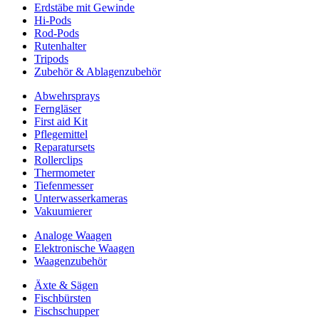
Erdstäbe mit Gewinde
Hi-Pods
Rod-Pods
Rutenhalter
Tripods
Zubehör & Ablagenzubehör
Abwehrsprays
Ferngläser
First aid Kit
Pflegemittel
Reparatursets
Rollerclips
Thermometer
Tiefenmesser
Unterwasserkameras
Vakuumierer
Analoge Waagen
Elektronische Waagen
Waagenzubehör
Äxte & Sägen
Fischbürsten
Fischschupper