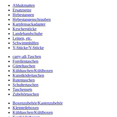
Abhakmatten
Ersatznetze
Hebestangen
Hebestangenschrauben
Karpfensackadapter
Kescherstöcke
Landehandschuhe
Leinen, etc.
Schwimmhilfen
Y-Stücke/Y-Stöcke
carry-all-Taschen
Forellentaschen
Gürteltaschen
Kühltaschen/Kühlboxen
Kunstködertaschen
Rutentaschen
Schultertaschen
Taschensets
Zubehörtaschen
Boxenzubehör/Kastenzubehör
Kleinteileboxen
Kühltaschen/Kühlboxen