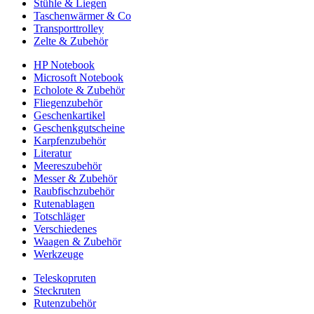
Stühle & Liegen
Taschenwärmer & Co
Transporttrolley
Zelte & Zubehör
HP Notebook
Microsoft Notebook
Echolote & Zubehör
Fliegenzubehör
Geschenkartikel
Geschenkgutscheine
Karpfenzubehör
Literatur
Meereszubehör
Messer & Zubehör
Raubfischzubehör
Rutenablagen
Totschläger
Verschiedenes
Waagen & Zubehör
Werkzeuge
Teleskopruten
Steckruten
Rutenzubehör