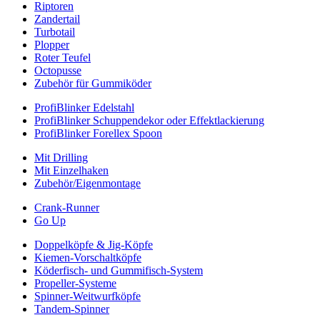
Riptoren
Zandertail
Turbotail
Plopper
Roter Teufel
Octopusse
Zubehör für Gummiköder
ProfiBlinker Edelstahl
ProfiBlinker Schuppendekor oder Effektlackierung
ProfiBlinker Forellex Spoon
Mit Drilling
Mit Einzelhaken
Zubehör/Eigenmontage
Crank-Runner
Go Up
Doppelköpfe & Jig-Köpfe
Kiemen-Vorschaltköpfe
Köderfisch- und Gummifisch-System
Propeller-Systeme
Spinner-Weitwurfköpfe
Tandem-Spinner