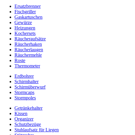
Ersatzbrenner
Fischgriller
Gaskartuschen
Gewürze
Heizungen
Kochersets
Räucheraufsätze
Räucherhaken
Räucherlaugen
Räuchermehle
Roste
Thermometer
Erdbohrer
Schirmhalter
Schirmüberwurf
Stormcaps
Stormpoles
Getränkehalter
Kissen
Organizer
Schutzbezüge
Stuhlaufsatz für Liegen