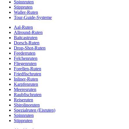
Spinnruten
Stippruten
Waller-Ruten
Tour-Guide-Systeme
Aal-Ruten
Allround-Ruten
Baitcastruten
Dorsch-Ruten
Drop-Shot-Ruten
Feederruten
Felchenruten
Fliegenruten
Forellen-Ruten
Friedfischruten
Inliner-Ruten
Karpfenruten
Meeresruten
Raubfischruten
Reiseruten
Sbirolinoruten
Spezialruten (Eisruten)
Spinnruten
Stippruten