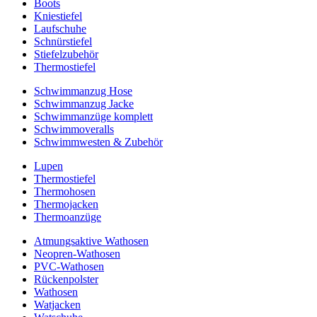
Boots
Kniestiefel
Laufschuhe
Schnürstiefel
Stiefelzubehör
Thermostiefel
Schwimmanzug Hose
Schwimmanzug Jacke
Schwimmanzüge komplett
Schwimmoveralls
Schwimmwesten & Zubehör
Lupen
Thermostiefel
Thermohosen
Thermojacken
Thermoanzüge
Atmungsaktive Wathosen
Neopren-Wathosen
PVC-Wathosen
Rückenpolster
Wathosen
Watjacken