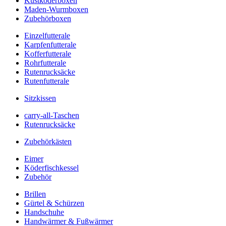
Kustköderboxen
Maden-Wurmboxen
Zubehörboxen
Einzelfutterale
Karpfenfutterale
Kofferfutterale
Rohrfutterale
Rutenrucksäcke
Rutenfutterale
Sitzkissen
carry-all-Taschen
Rutenrucksäcke
Zubehörkästen
Eimer
Köderfischkessel
Zubehör
Brillen
Gürtel & Schürzen
Handschuhe
Handwärmer & Fußwärmer