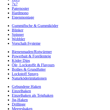
7x7
Paternoster
Hardmono
Eigenmontage
Gummifische & Gummiköder
Blinker
Spinner
Wobbler
Vorschalt-Systeme
Bienenmaden/Rotwürmer
Powerbait & Forellenteig
Köder Dips
Öle, Lockstoffe & Flavours
Boilies & Grundfutter
Lockstoff Sprays
Naturköderimitationen
Gebundene Haken
Einzelhaken
Einzelhaken als Teighaken
Jig-Haken
Drillinge
Meereshaken