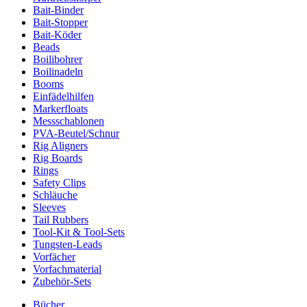
Bait-Binder
Bait-Stopper
Bait-Köder
Beads
Boilibohrer
Boilinadeln
Booms
Einfädelhilfen
Markerfloats
Messschablonen
PVA-Beutel/Schnur
Rig Aligners
Rig Boards
Rings
Safety Clips
Schläuche
Sleeves
Tail Rubbers
Tool-Kit & Tool-Sets
Tungsten-Leads
Vorfächer
Vorfachmaterial
Zubehör-Sets
Bücher