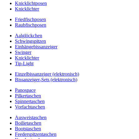
Knicklichtposen
Knicklichter
Friedfischposen
Raubfischposen
Aalglöckchen
Schwingspitzen
Einhängebissanzeiger
Swinger
Knicklichter
Tip-Light
Einzelbissanzeiger (elektronisch)
Bissanzeiger-Sets (elektronisch)
Panospace
Pilkertaschen
Spinnertaschen
Vorfachtaschen
Ausweistaschen
Boilietaschen
Bootstaschen
Feederspitzentaschen