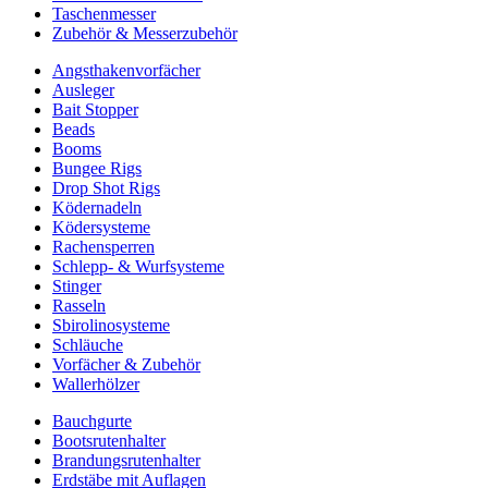
Taschenmesser
Zubehör & Messerzubehör
Angsthakenvorfächer
Ausleger
Bait Stopper
Beads
Booms
Bungee Rigs
Drop Shot Rigs
Ködernadeln
Ködersysteme
Rachensperren
Schlepp- & Wurfsysteme
Stinger
Rasseln
Sbirolinosysteme
Schläuche
Vorfächer & Zubehör
Wallerhölzer
Bauchgurte
Bootsrutenhalter
Brandungsrutenhalter
Erdstäbe mit Auflagen