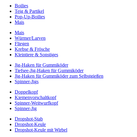
Boilies
Teig & Partikel
Pop-Up-Boilies
Mais
Mais
Würmer/Larven
Fliegen
Krebse & Frösche
Kleintiere & Sonstiges
Jig-Haken für Gummiköder
Tiefsee-Jig-Haken für Gummiköder
Jig-Haken für Gummiköder zum Selbstgießen
Spinner-Jigs
Doppelkopf
Kiemenvorschaltkopf
Spinner-Weitwurfkopf
Spinner-Jig
Dropshot-Stab
Dropshot-Keule
Dropshot-Keule mit Wirbel