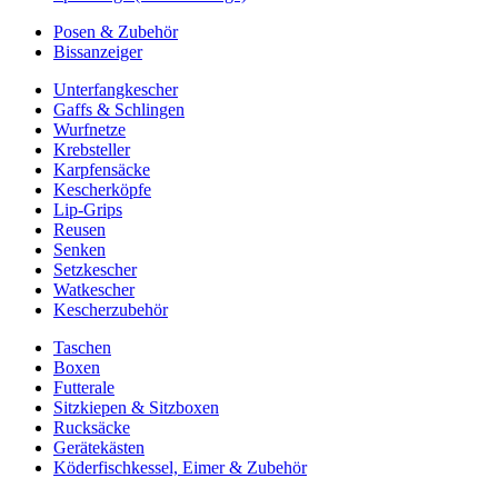
Posen & Zubehör
Bissanzeiger
Unterfangkescher
Gaffs & Schlingen
Wurfnetze
Krebsteller
Karpfensäcke
Kescherköpfe
Lip-Grips
Reusen
Senken
Setzkescher
Watkescher
Kescherzubehör
Taschen
Boxen
Futterale
Sitzkiepen & Sitzboxen
Rucksäcke
Gerätekästen
Köderfischkessel, Eimer & Zubehör