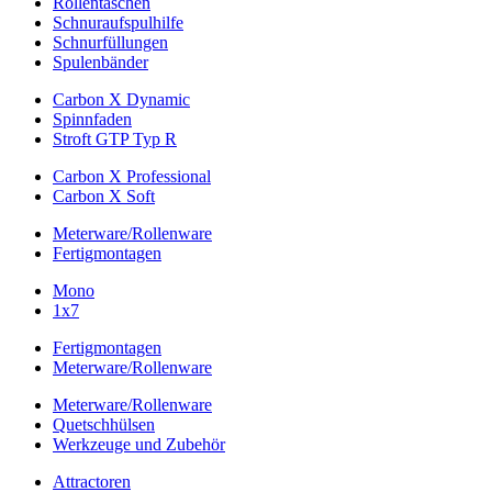
Rollentaschen
Schnuraufspulhilfe
Schnurfüllungen
Spulenbänder
Carbon X Dynamic
Spinnfaden
Stroft GTP Typ R
Carbon X Professional
Carbon X Soft
Meterware/Rollenware
Fertigmontagen
Mono
1x7
Fertigmontagen
Meterware/Rollenware
Meterware/Rollenware
Quetschhülsen
Werkzeuge und Zubehör
Attractoren