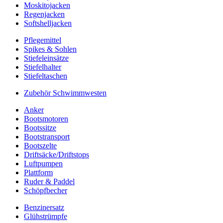
Moskitojacken
Regenjacken
Softshelljacken
Pflegemittel
Spikes & Sohlen
Stiefeleinsätze
Stiefelhalter
Stiefeltaschen
Zubehör Schwimmwesten
Anker
Bootsmotoren
Bootssitze
Bootstransport
Bootszelte
Driftsäcke/Driftstops
Luftpumpen
Plattform
Ruder & Paddel
Schöpfbecher
Benzinersatz
Glühstrümpfe