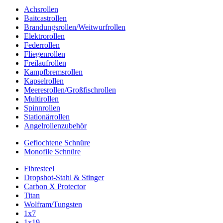
Achsrollen
Baitcastrollen
Brandungsrollen/Weitwurfrollen
Elektrorollen
Federrollen
Fliegenrollen
Freilaufrollen
Kampfbremsrollen
Kapselrollen
Meeresrollen/Großfischrollen
Multirollen
Spinnrollen
Stationärrollen
Angelrollenzubehör
Geflochtene Schnüre
Monofile Schnüre
Fibresteel
Dropshot-Stahl & Stinger
Carbon X Protector
Titan
Wolfram/Tungsten
1x7
1x19