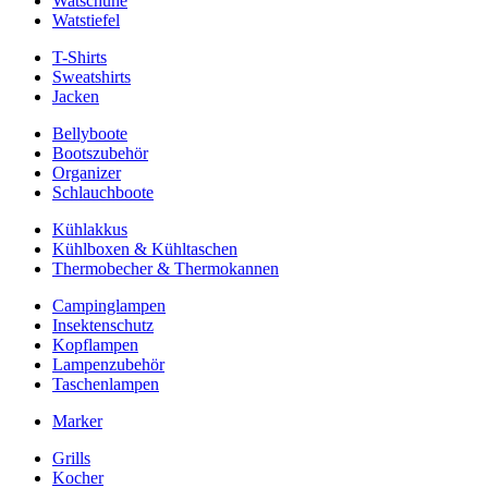
Watschuhe
Watstiefel
T-Shirts
Sweatshirts
Jacken
Bellyboote
Bootszubehör
Organizer
Schlauchboote
Kühlakkus
Kühlboxen & Kühltaschen
Thermobecher & Thermokannen
Campinglampen
Insektenschutz
Kopflampen
Lampenzubehör
Taschenlampen
Marker
Grills
Kocher