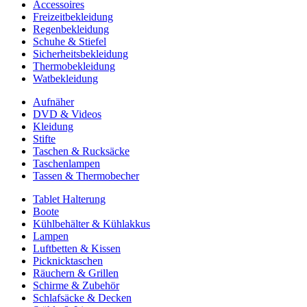
Accessoires
Freizeitbekleidung
Regenbekleidung
Schuhe & Stiefel
Sicherheitsbekleidung
Thermobekleidung
Watbekleidung
Aufnäher
DVD & Videos
Kleidung
Stifte
Taschen & Rucksäcke
Taschenlampen
Tassen & Thermobecher
Tablet Halterung
Boote
Kühlbehälter & Kühlakkus
Lampen
Luftbetten & Kissen
Picknicktaschen
Räuchern & Grillen
Schirme & Zubehör
Schlafsäcke & Decken