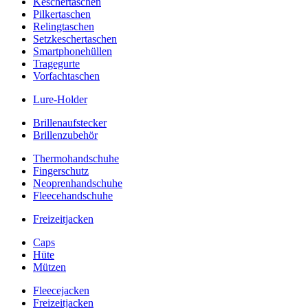
Keschertaschen
Pilkertaschen
Relingtaschen
Setzkeschertaschen
Smartphonehüllen
Tragegurte
Vorfachtaschen
Lure-Holder
Brillenaufstecker
Brillenzubehör
Thermohandschuhe
Fingerschutz
Neoprenhandschuhe
Fleecehandschuhe
Freizeitjacken
Caps
Hüte
Mützen
Fleecejacken
Freizeitjacken