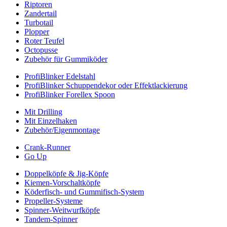
Riptoren
Zandertail
Turbotail
Plopper
Roter Teufel
Octopusse
Zubehör für Gummiköder
ProfiBlinker Edelstahl
ProfiBlinker Schuppendekor oder Effektlackierung
ProfiBlinker Forellex Spoon
Mit Drilling
Mit Einzelhaken
Zubehör/Eigenmontage
Crank-Runner
Go Up
Doppelköpfe & Jig-Köpfe
Kiemen-Vorschaltköpfe
Köderfisch- und Gummifisch-System
Propeller-Systeme
Spinner-Weitwurfköpfe
Tandem-Spinner