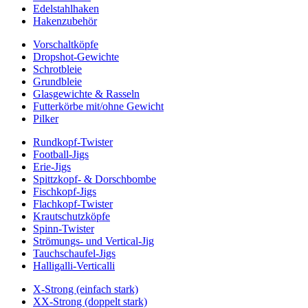
Edelstahlhaken
Hakenzubehör
Vorschaltköpfe
Dropshot-Gewichte
Schrotbleie
Grundbleie
Glasgewichte & Rasseln
Futterkörbe mit/ohne Gewicht
Pilker
Rundkopf-Twister
Football-Jigs
Erie-Jigs
Spittzkopf- & Dorschbombe
Fischkopf-Jigs
Flachkopf-Twister
Krautschutzköpfe
Spinn-Twister
Strömungs- und Vertical-Jig
Tauchschaufel-Jigs
Halligalli-Verticalli
X-Strong (einfach stark)
XX-Strong (doppelt stark)