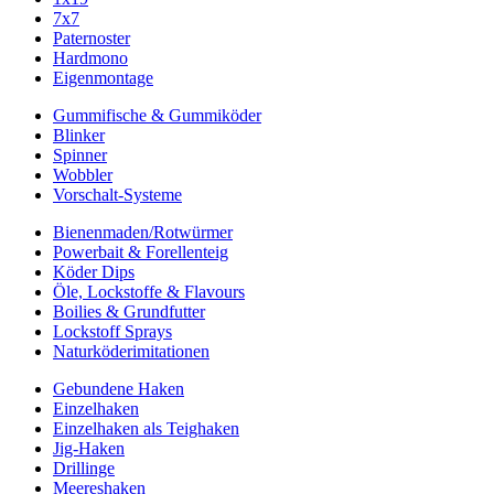
7x7
Paternoster
Hardmono
Eigenmontage
Gummifische & Gummiköder
Blinker
Spinner
Wobbler
Vorschalt-Systeme
Bienenmaden/Rotwürmer
Powerbait & Forellenteig
Köder Dips
Öle, Lockstoffe & Flavours
Boilies & Grundfutter
Lockstoff Sprays
Naturköderimitationen
Gebundene Haken
Einzelhaken
Einzelhaken als Teighaken
Jig-Haken
Drillinge
Meereshaken