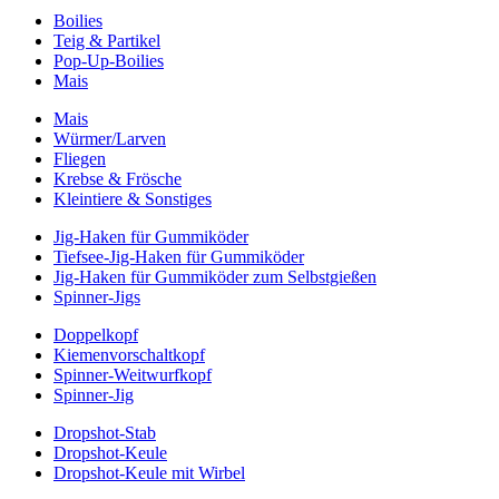
Boilies
Teig & Partikel
Pop-Up-Boilies
Mais
Mais
Würmer/Larven
Fliegen
Krebse & Frösche
Kleintiere & Sonstiges
Jig-Haken für Gummiköder
Tiefsee-Jig-Haken für Gummiköder
Jig-Haken für Gummiköder zum Selbstgießen
Spinner-Jigs
Doppelkopf
Kiemenvorschaltkopf
Spinner-Weitwurfkopf
Spinner-Jig
Dropshot-Stab
Dropshot-Keule
Dropshot-Keule mit Wirbel