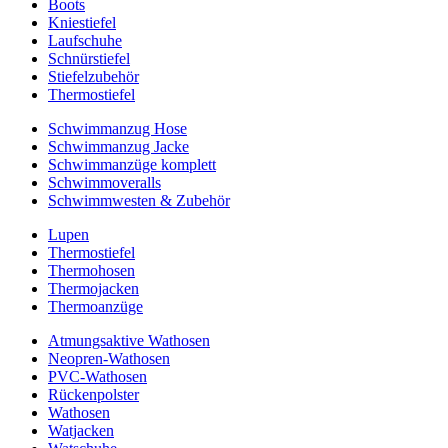
Boots
Kniestiefel
Laufschuhe
Schnürstiefel
Stiefelzubehör
Thermostiefel
Schwimmanzug Hose
Schwimmanzug Jacke
Schwimmanzüge komplett
Schwimmoveralls
Schwimmwesten & Zubehör
Lupen
Thermostiefel
Thermohosen
Thermojacken
Thermoanzüge
Atmungsaktive Wathosen
Neopren-Wathosen
PVC-Wathosen
Rückenpolster
Wathosen
Watjacken