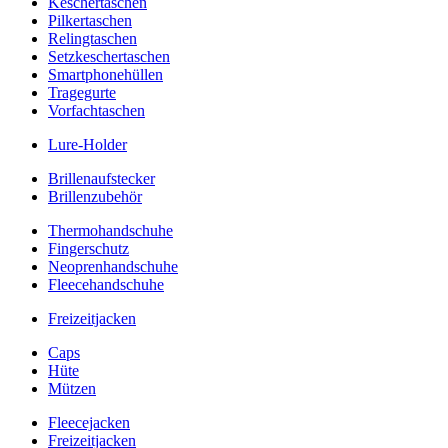
Keschertaschen
Pilkertaschen
Relingtaschen
Setzkeschertaschen
Smartphonehüllen
Tragegurte
Vorfachtaschen
Lure-Holder
Brillenaufstecker
Brillenzubehör
Thermohandschuhe
Fingerschutz
Neoprenhandschuhe
Fleecehandschuhe
Freizeitjacken
Caps
Hüte
Mützen
Fleecejacken
Freizeitjacken