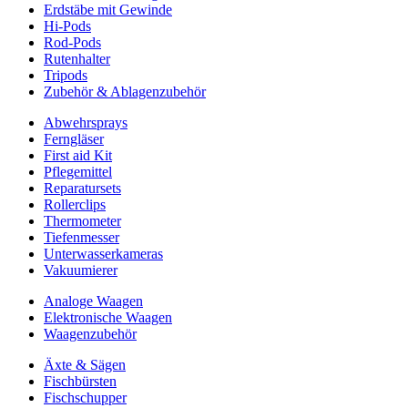
Erdstäbe mit Gewinde
Hi-Pods
Rod-Pods
Rutenhalter
Tripods
Zubehör & Ablagenzubehör
Abwehrsprays
Ferngläser
First aid Kit
Pflegemittel
Reparatursets
Rollerclips
Thermometer
Tiefenmesser
Unterwasserkameras
Vakuumierer
Analoge Waagen
Elektronische Waagen
Waagenzubehör
Äxte & Sägen
Fischbürsten
Fischschupper