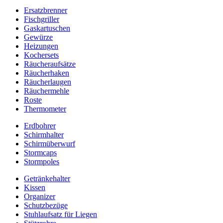
Ersatzbrenner
Fischgriller
Gaskartuschen
Gewürze
Heizungen
Kochersets
Räucheraufsätze
Räucherhaken
Räucherlaugen
Räuchermehle
Roste
Thermometer
Erdbohrer
Schirmhalter
Schirmüberwurf
Stormcaps
Stormpoles
Getränkehalter
Kissen
Organizer
Schutzbezüge
Stuhlaufsatz für Liegen