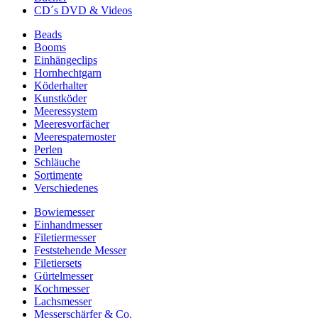
CD´s DVD & Videos
Beads
Booms
Einhängeclips
Hornhechtgarn
Köderhalter
Kunstköder
Meeressystem
Meeresvorfächer
Meerespaternoster
Perlen
Schläuche
Sortimente
Verschiedenes
Bowiemesser
Einhandmesser
Filetiermesser
Feststehende Messer
Filetiersets
Gürtelmesser
Kochmesser
Lachsmesser
Messerschärfer & Co.