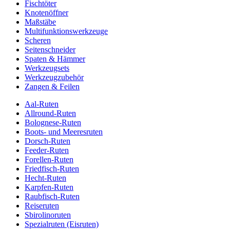
Fischtöter
Knotenöffner
Maßstäbe
Multifunktionswerkzeuge
Scheren
Seitenschneider
Spaten & Hämmer
Werkzeugsets
Werkzeugzubehör
Zangen & Feilen
Aal-Ruten
Allround-Ruten
Bolognese-Ruten
Boots- und Meeresruten
Dorsch-Ruten
Feeder-Ruten
Forellen-Ruten
Friedfisch-Ruten
Hecht-Ruten
Karpfen-Ruten
Raubfisch-Ruten
Reiseruten
Sbirolinoruten
Spezialruten (Eisruten)