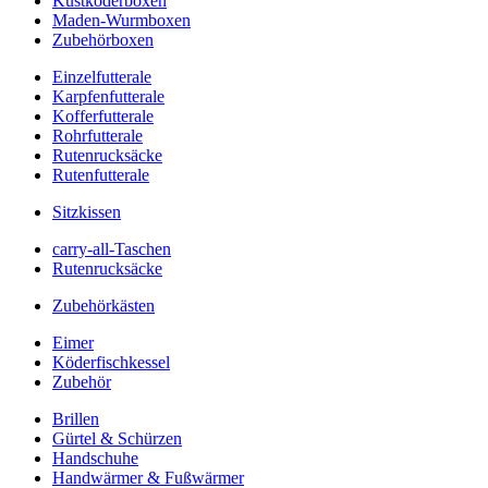
Kustköderboxen
Maden-Wurmboxen
Zubehörboxen
Einzelfutterale
Karpfenfutterale
Kofferfutterale
Rohrfutterale
Rutenrucksäcke
Rutenfutterale
Sitzkissen
carry-all-Taschen
Rutenrucksäcke
Zubehörkästen
Eimer
Köderfischkessel
Zubehör
Brillen
Gürtel & Schürzen
Handschuhe
Handwärmer & Fußwärmer