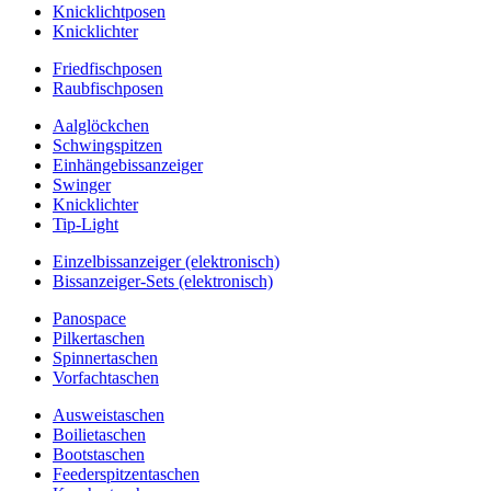
Knicklichtposen
Knicklichter
Friedfischposen
Raubfischposen
Aalglöckchen
Schwingspitzen
Einhängebissanzeiger
Swinger
Knicklichter
Tip-Light
Einzelbissanzeiger (elektronisch)
Bissanzeiger-Sets (elektronisch)
Panospace
Pilkertaschen
Spinnertaschen
Vorfachtaschen
Ausweistaschen
Boilietaschen
Bootstaschen
Feederspitzentaschen