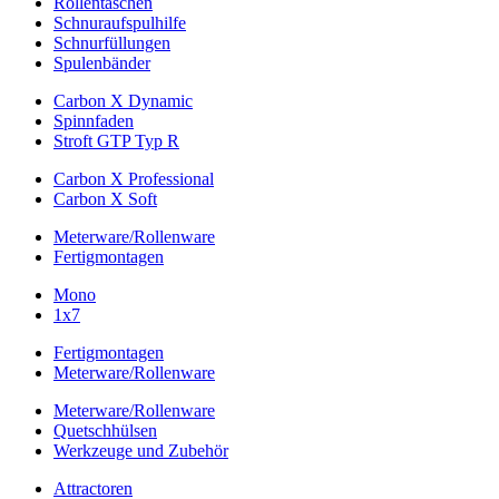
Rollentaschen
Schnuraufspulhilfe
Schnurfüllungen
Spulenbänder
Carbon X Dynamic
Spinnfaden
Stroft GTP Typ R
Carbon X Professional
Carbon X Soft
Meterware/Rollenware
Fertigmontagen
Mono
1x7
Fertigmontagen
Meterware/Rollenware
Meterware/Rollenware
Quetschhülsen
Werkzeuge und Zubehör
Attractoren