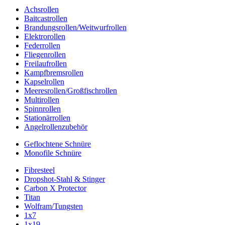
Achsrollen
Baitcastrollen
Brandungsrollen/Weitwurfrollen
Elektrorollen
Federrollen
Fliegenrollen
Freilaufrollen
Kampfbremsrollen
Kapselrollen
Meeresrollen/Großfischrollen
Multirollen
Spinnrollen
Stationärrollen
Angelrollenzubehör
Geflochtene Schnüre
Monofile Schnüre
Fibresteel
Dropshot-Stahl & Stinger
Carbon X Protector
Titan
Wolfram/Tungsten
1x7
1x19