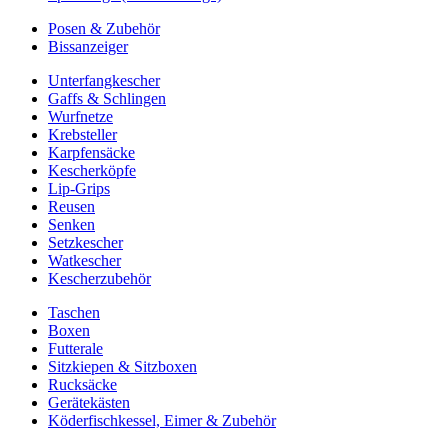
Posen & Zubehör
Bissanzeiger
Unterfangkescher
Gaffs & Schlingen
Wurfnetze
Krebsteller
Karpfensäcke
Kescherköpfe
Lip-Grips
Reusen
Senken
Setzkescher
Watkescher
Kescherzubehör
Taschen
Boxen
Futterale
Sitzkiepen & Sitzboxen
Rucksäcke
Gerätekästen
Köderfischkessel, Eimer & Zubehör