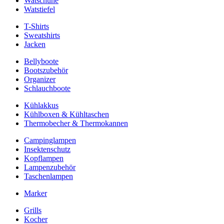
Watschuhe
Watstiefel
T-Shirts
Sweatshirts
Jacken
Bellyboote
Bootszubehör
Organizer
Schlauchboote
Kühlakkus
Kühlboxen & Kühltaschen
Thermobecher & Thermokannen
Campinglampen
Insektenschutz
Kopflampen
Lampenzubehör
Taschenlampen
Marker
Grills
Kocher