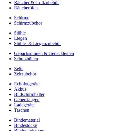
Räucher & Grillzubehör
Räucheröfen
Schirme
Schirmzubehör
Stühle
Liegen
Stühle- & Liegenzubehör
Gepäckspinnen & Gepäckleinen
Schutzhüllen
Zelte
Zeltzubehör
Echolotgeräte
Akkus
Bildschirmhalter
Geberstangen
Ladegeräte
Taschen
Bindematerial
Bindestöcke
Bindewerkzeuge