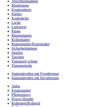
Abschlusskappen
Bindegarne
Ersatzspitzen
Kleber
Korkstücke
Lacke
Luresaver
Ringe
Ringeinlagen
Rollenhalter
Rutenständer/Rutenhalter
Sicherheitsleinen
Stonfos
Taschen
Transport/-schutz
Transportrohr
Stationärrollen mit Frontbremse
Stationärrollen mit Heckbremse
Akku
Ersatzspulen
Pflegesprays
Power-Handle
Rollenfett/Rollenöl