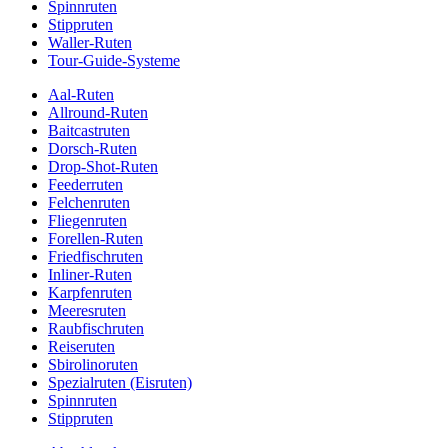
Spinnruten
Stippruten
Waller-Ruten
Tour-Guide-Systeme
Aal-Ruten
Allround-Ruten
Baitcastruten
Dorsch-Ruten
Drop-Shot-Ruten
Feederruten
Felchenruten
Fliegenruten
Forellen-Ruten
Friedfischruten
Inliner-Ruten
Karpfenruten
Meeresruten
Raubfischruten
Reiseruten
Sbirolinoruten
Spezialruten (Eisruten)
Spinnruten
Stippruten