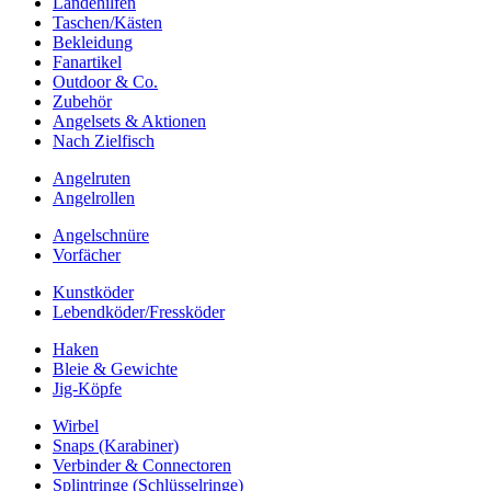
Landehilfen
Taschen/Kästen
Bekleidung
Fanartikel
Outdoor & Co.
Zubehör
Angelsets & Aktionen
Nach Zielfisch
Angelruten
Angelrollen
Angelschnüre
Vorfächer
Kunstköder
Lebendköder/Fressköder
Haken
Bleie & Gewichte
Jig-Köpfe
Wirbel
Snaps (Karabiner)
Verbinder & Connectoren
Splintringe (Schlüsselringe)