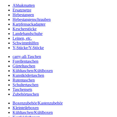
Abhakmatten
Ersatznetze
Hebestangen
Hebestangenschrauben
Karpfensackadapter
Kescherstöcke
Landehandschuhe
Leinen, etc.
Schwimmhilfen
Y-Stücke/Y-Stöcke
carry-all-Taschen
Forellentaschen
Gürteltaschen
Kühltaschen/Kühlboxen
Kunstködertaschen
Rutentaschen
Schultertaschen
Taschensets
Zubehörtaschen
Boxenzubehör/Kastenzubehör
Kleinteileboxen
Kühltaschen/Kühlboxen