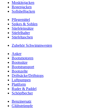
Moskitojacken
Regenjacken
Softshelljacken
Pflegemittel
Spikes & Sohlen
Stiefeleinsätze
Stiefelhalter
Stiefeltaschen
Zubehör Schwimmwesten
Anker
Bootsmotoren
Bootssitze
Bootstransport
Bootszelte
Driftsäcke/Driftstops
Luftpumpen
Plattform
Ruder & Paddel
Schöpfbecher
Benzinersatz
Glühstrümpfe