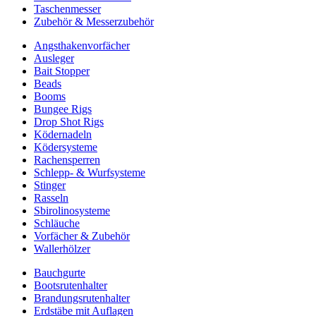
Taschenmesser
Zubehör & Messerzubehör
Angsthakenvorfächer
Ausleger
Bait Stopper
Beads
Booms
Bungee Rigs
Drop Shot Rigs
Ködernadeln
Ködersysteme
Rachensperren
Schlepp- & Wurfsysteme
Stinger
Rasseln
Sbirolinosysteme
Schläuche
Vorfächer & Zubehör
Wallerhölzer
Bauchgurte
Bootsrutenhalter
Brandungsrutenhalter
Erdstäbe mit Auflagen