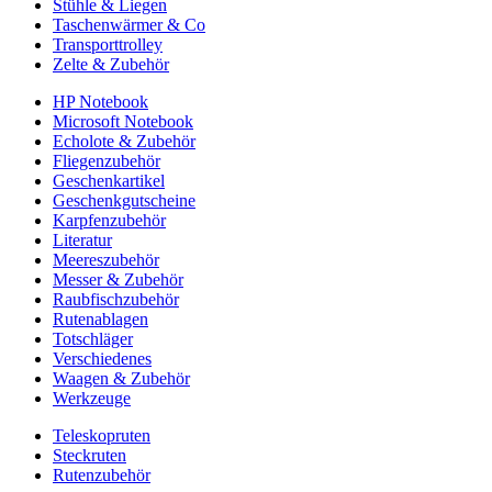
Stühle & Liegen
Taschenwärmer & Co
Transporttrolley
Zelte & Zubehör
HP Notebook
Microsoft Notebook
Echolote & Zubehör
Fliegenzubehör
Geschenkartikel
Geschenkgutscheine
Karpfenzubehör
Literatur
Meereszubehör
Messer & Zubehör
Raubfischzubehör
Rutenablagen
Totschläger
Verschiedenes
Waagen & Zubehör
Werkzeuge
Teleskopruten
Steckruten
Rutenzubehör