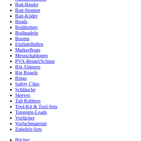
Bait-Binder
Bait-Stopper
Bait-Köder
Beads
Boilibohrer
Boilinadeln
Booms
Einfädelhilfen
Markerfloats
Messschablonen
PVA-Beutel/Schnur
Rig Aligners
Rig Boards
Rings
Safety Clips
Schläuche
Sleeves
Tail Rubbers
Tool-Kit & Tool-Sets
Tungsten-Leads
Vorfächer
Vorfachmaterial
Zubehör-Sets
Bücher