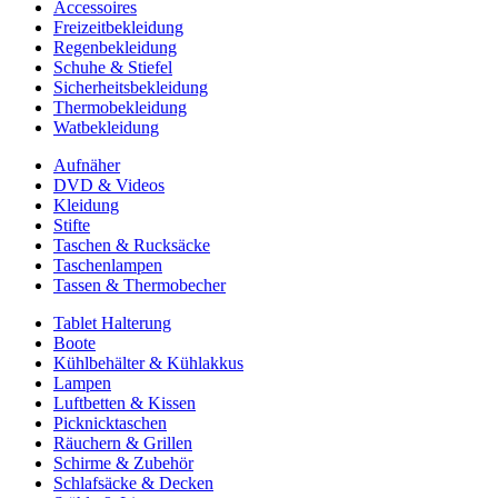
Accessoires
Freizeitbekleidung
Regenbekleidung
Schuhe & Stiefel
Sicherheitsbekleidung
Thermobekleidung
Watbekleidung
Aufnäher
DVD & Videos
Kleidung
Stifte
Taschen & Rucksäcke
Taschenlampen
Tassen & Thermobecher
Tablet Halterung
Boote
Kühlbehälter & Kühlakkus
Lampen
Luftbetten & Kissen
Picknicktaschen
Räuchern & Grillen
Schirme & Zubehör
Schlafsäcke & Decken