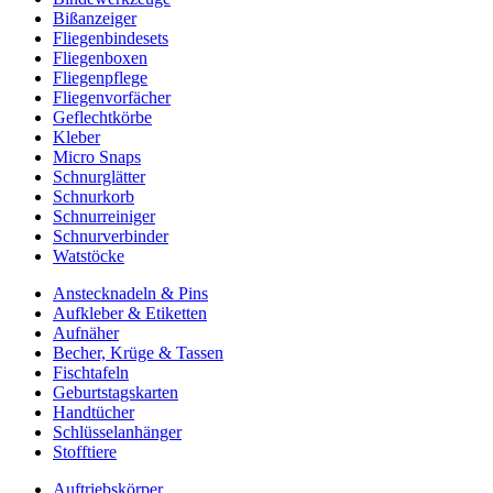
Bißanzeiger
Fliegenbindesets
Fliegenboxen
Fliegenpflege
Fliegenvorfächer
Geflechtkörbe
Kleber
Micro Snaps
Schnurglätter
Schnurkorb
Schnurreiniger
Schnurverbinder
Watstöcke
Anstecknadeln & Pins
Aufkleber & Etiketten
Aufnäher
Becher, Krüge & Tassen
Fischtafeln
Geburtstagskarten
Handtücher
Schlüsselanhänger
Stofftiere
Auftriebskörper