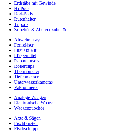
Erdstäbe mit Gewinde
Hi-Pods
Rod-Pods
Rutenhalter
Tripods
Zubehör & Ablagenzubehör
Abwehrsprays
Ferngläser
First aid Kit
Pflegemittel
Reparatursets
Rollerclips
Thermometer
Tiefenmesser
Unterwasserkameras
Vakuumierer
Analoge Waagen
Elektronische Waagen
Waagenzubehör
Äxte & Sägen
Fischbürsten
Fischschupper