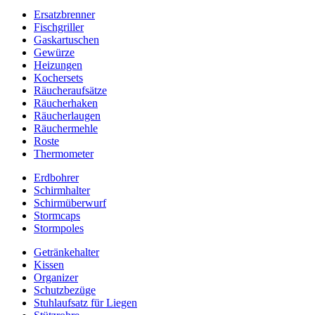
Ersatzbrenner
Fischgriller
Gaskartuschen
Gewürze
Heizungen
Kochersets
Räucheraufsätze
Räucherhaken
Räucherlaugen
Räuchermehle
Roste
Thermometer
Erdbohrer
Schirmhalter
Schirmüberwurf
Stormcaps
Stormpoles
Getränkehalter
Kissen
Organizer
Schutzbezüge
Stuhlaufsatz für Liegen