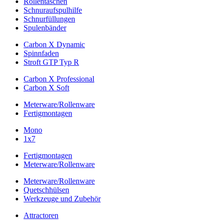
Rollentaschen
Schnuraufspulhilfe
Schnurfüllungen
Spulenbänder
Carbon X Dynamic
Spinnfaden
Stroft GTP Typ R
Carbon X Professional
Carbon X Soft
Meterware/Rollenware
Fertigmontagen
Mono
1x7
Fertigmontagen
Meterware/Rollenware
Meterware/Rollenware
Quetschhülsen
Werkzeuge und Zubehör
Attractoren