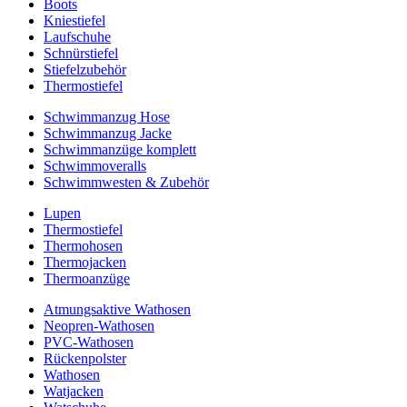
Boots
Kniestiefel
Laufschuhe
Schnürstiefel
Stiefelzubehör
Thermostiefel
Schwimmanzug Hose
Schwimmanzug Jacke
Schwimmanzüge komplett
Schwimmoveralls
Schwimmwesten & Zubehör
Lupen
Thermostiefel
Thermohosen
Thermojacken
Thermoanzüge
Atmungsaktive Wathosen
Neopren-Wathosen
PVC-Wathosen
Rückenpolster
Wathosen
Watjacken