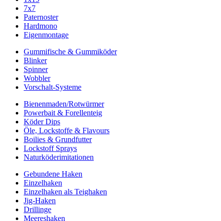
7x7
Paternoster
Hardmono
Eigenmontage
Gummifische & Gummiköder
Blinker
Spinner
Wobbler
Vorschalt-Systeme
Bienenmaden/Rotwürmer
Powerbait & Forellenteig
Köder Dips
Öle, Lockstoffe & Flavours
Boilies & Grundfutter
Lockstoff Sprays
Naturköderimitationen
Gebundene Haken
Einzelhaken
Einzelhaken als Teighaken
Jig-Haken
Drillinge
Meereshaken