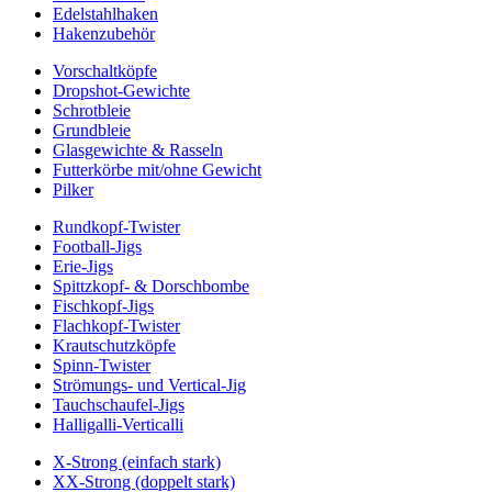
Edelstahlhaken
Hakenzubehör
Vorschaltköpfe
Dropshot-Gewichte
Schrotbleie
Grundbleie
Glasgewichte & Rasseln
Futterkörbe mit/ohne Gewicht
Pilker
Rundkopf-Twister
Football-Jigs
Erie-Jigs
Spittzkopf- & Dorschbombe
Fischkopf-Jigs
Flachkopf-Twister
Krautschutzköpfe
Spinn-Twister
Strömungs- und Vertical-Jig
Tauchschaufel-Jigs
Halligalli-Verticalli
X-Strong (einfach stark)
XX-Strong (doppelt stark)