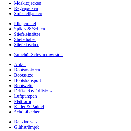
Moskitojacken
Regenjacken
Softshelljacken
Pflegemittel
Spikes & Sohlen
Stiefeleinsätze
Stiefelhalter
Stiefeltaschen
Zubehör Schwimmwesten
Anker
Bootsmotoren
Bootssitze
Bootstransport
Bootszelte
Driftsäcke/Driftstops
Luftpumpen
Plattform
Ruder & Paddel
Schöpfbecher
Benzinersatz
Glühstrümpfe