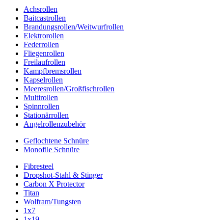
Achsrollen
Baitcastrollen
Brandungsrollen/Weitwurfrollen
Elektrorollen
Federrollen
Fliegenrollen
Freilaufrollen
Kampfbremsrollen
Kapselrollen
Meeresrollen/Großfischrollen
Multirollen
Spinnrollen
Stationärrollen
Angelrollenzubehör
Geflochtene Schnüre
Monofile Schnüre
Fibresteel
Dropshot-Stahl & Stinger
Carbon X Protector
Titan
Wolfram/Tungsten
1x7
1x19