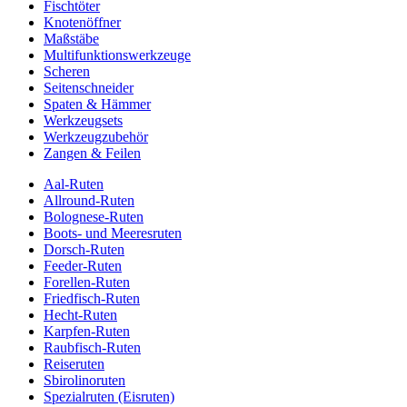
Fischtöter
Knotenöffner
Maßstäbe
Multifunktionswerkzeuge
Scheren
Seitenschneider
Spaten & Hämmer
Werkzeugsets
Werkzeugzubehör
Zangen & Feilen
Aal-Ruten
Allround-Ruten
Bolognese-Ruten
Boots- und Meeresruten
Dorsch-Ruten
Feeder-Ruten
Forellen-Ruten
Friedfisch-Ruten
Hecht-Ruten
Karpfen-Ruten
Raubfisch-Ruten
Reiseruten
Sbirolinoruten
Spezialruten (Eisruten)