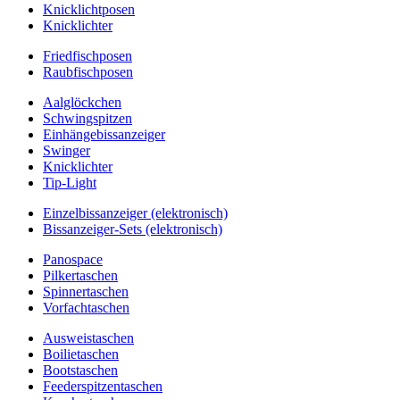
Knicklichtposen
Knicklichter
Friedfischposen
Raubfischposen
Aalglöckchen
Schwingspitzen
Einhängebissanzeiger
Swinger
Knicklichter
Tip-Light
Einzelbissanzeiger (elektronisch)
Bissanzeiger-Sets (elektronisch)
Panospace
Pilkertaschen
Spinnertaschen
Vorfachtaschen
Ausweistaschen
Boilietaschen
Bootstaschen
Feederspitzentaschen