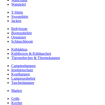
Watschuhe
Watstiefel
T-Shirts
Sweatshirts
Jacken
Bellyboote
Bootszubehör
Organizer
Schlauchboote
Kühlakkus
Kühlboxen & Kühltaschen
Thermobecher & Thermokannen
Campinglampen
Insektenschutz
Kopflampen
Lampenzubehör
Taschenlampen
Marker
Grills
Kocher