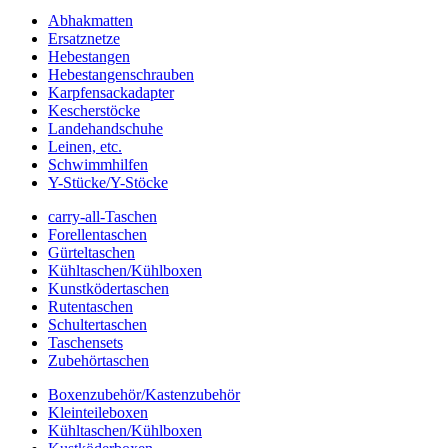
Abhakmatten
Ersatznetze
Hebestangen
Hebestangenschrauben
Karpfensackadapter
Kescherstöcke
Landehandschuhe
Leinen, etc.
Schwimmhilfen
Y-Stücke/Y-Stöcke
carry-all-Taschen
Forellentaschen
Gürteltaschen
Kühltaschen/Kühlboxen
Kunstködertaschen
Rutentaschen
Schultertaschen
Taschensets
Zubehörtaschen
Boxenzubehör/Kastenzubehör
Kleinteileboxen
Kühltaschen/Kühlboxen