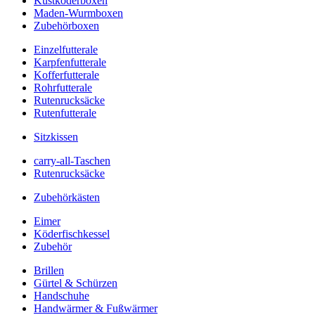
Kustköderboxen
Maden-Wurmboxen
Zubehörboxen
Einzelfutterale
Karpfenfutterale
Kofferfutterale
Rohrfutterale
Rutenrucksäcke
Rutenfutterale
Sitzkissen
carry-all-Taschen
Rutenrucksäcke
Zubehörkästen
Eimer
Köderfischkessel
Zubehör
Brillen
Gürtel & Schürzen
Handschuhe
Handwärmer & Fußwärmer