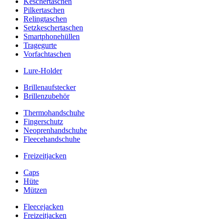
Keschertaschen
Pilkertaschen
Relingtaschen
Setzkeschertaschen
Smartphonehüllen
Tragegurte
Vorfachtaschen
Lure-Holder
Brillenaufstecker
Brillenzubehör
Thermohandschuhe
Fingerschutz
Neoprenhandschuhe
Fleecehandschuhe
Freizeitjacken
Caps
Hüte
Mützen
Fleecejacken
Freizeitjacken