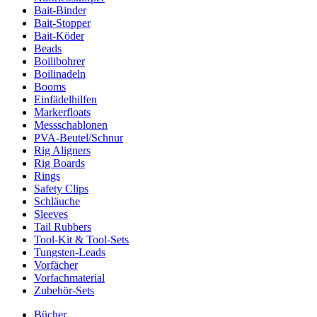
Bait-Binder
Bait-Stopper
Bait-Köder
Beads
Boilibohrer
Boilinadeln
Booms
Einfädelhilfen
Markerfloats
Messschablonen
PVA-Beutel/Schnur
Rig Aligners
Rig Boards
Rings
Safety Clips
Schläuche
Sleeves
Tail Rubbers
Tool-Kit & Tool-Sets
Tungsten-Leads
Vorfächer
Vorfachmaterial
Zubehör-Sets
Bücher