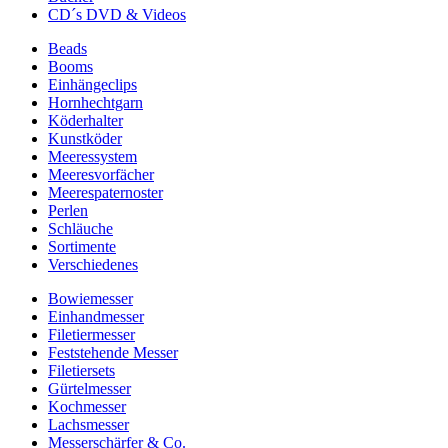
CD´s DVD & Videos
Beads
Booms
Einhängeclips
Hornhechtgarn
Köderhalter
Kunstköder
Meeressystem
Meeresvorfächer
Meerespaternoster
Perlen
Schläuche
Sortimente
Verschiedenes
Bowiemesser
Einhandmesser
Filetiermesser
Feststehende Messer
Filetiersets
Gürtelmesser
Kochmesser
Lachsmesser
Messerschärfer & Co.