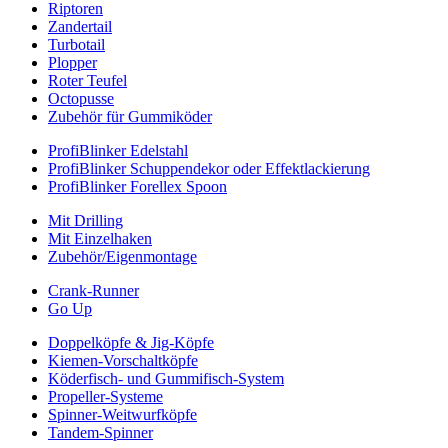
Riptoren
Zandertail
Turbotail
Plopper
Roter Teufel
Octopusse
Zubehör für Gummiköder
ProfiBlinker Edelstahl
ProfiBlinker Schuppendekor oder Effektlackierung
ProfiBlinker Forellex Spoon
Mit Drilling
Mit Einzelhaken
Zubehör/Eigenmontage
Crank-Runner
Go Up
Doppelköpfe & Jig-Köpfe
Kiemen-Vorschaltköpfe
Köderfisch- und Gummifisch-System
Propeller-Systeme
Spinner-Weitwurfköpfe
Tandem-Spinner