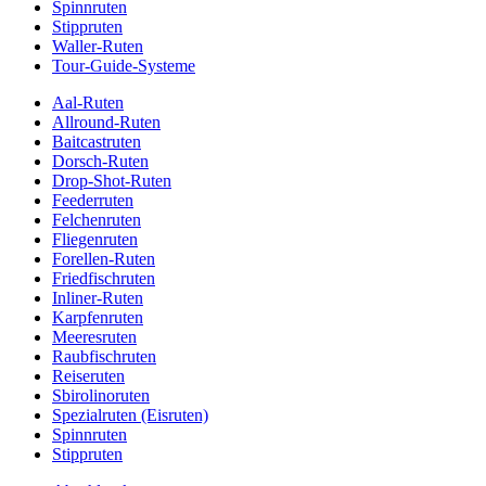
Spinnruten
Stippruten
Waller-Ruten
Tour-Guide-Systeme
Aal-Ruten
Allround-Ruten
Baitcastruten
Dorsch-Ruten
Drop-Shot-Ruten
Feederruten
Felchenruten
Fliegenruten
Forellen-Ruten
Friedfischruten
Inliner-Ruten
Karpfenruten
Meeresruten
Raubfischruten
Reiseruten
Sbirolinoruten
Spezialruten (Eisruten)
Spinnruten
Stippruten