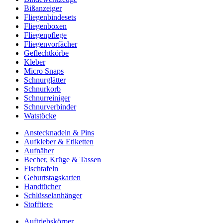
Bißanzeiger
Fliegenbindesets
Fliegenboxen
Fliegenpflege
Fliegenvorfächer
Geflechtkörbe
Kleber
Micro Snaps
Schnurglätter
Schnurkorb
Schnurreiniger
Schnurverbinder
Watstöcke
Anstecknadeln & Pins
Aufkleber & Etiketten
Aufnäher
Becher, Krüge & Tassen
Fischtafeln
Geburtstagskarten
Handtücher
Schlüsselanhänger
Stofftiere
Auftriebskörper