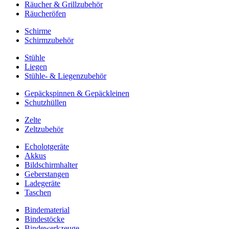
Räucher & Grillzubehör
Räucheröfen
Schirme
Schirmzubehör
Stühle
Liegen
Stühle- & Liegenzubehör
Gepäckspinnen & Gepäckleinen
Schutzhüllen
Zelte
Zeltzubehör
Echolotgeräte
Akkus
Bildschirmhalter
Geberstangen
Ladegeräte
Taschen
Bindematerial
Bindestöcke
Bindewerkzeuge