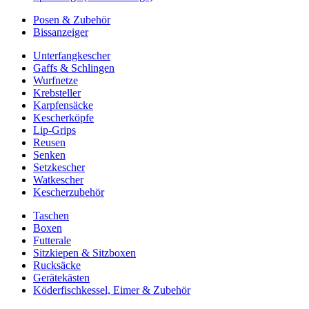
Posen & Zubehör
Bissanzeiger
Unterfangkescher
Gaffs & Schlingen
Wurfnetze
Krebsteller
Karpfensäcke
Kescherköpfe
Lip-Grips
Reusen
Senken
Setzkescher
Watkescher
Kescherzubehör
Taschen
Boxen
Futterale
Sitzkiepen & Sitzboxen
Rucksäcke
Gerätekästen
Köderfischkessel, Eimer & Zubehör