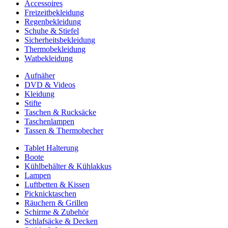
Accessoires
Freizeitbekleidung
Regenbekleidung
Schuhe & Stiefel
Sicherheitsbekleidung
Thermobekleidung
Watbekleidung
Aufnäher
DVD & Videos
Kleidung
Stifte
Taschen & Rucksäcke
Taschenlampen
Tassen & Thermobecher
Tablet Halterung
Boote
Kühlbehälter & Kühlakkus
Lampen
Luftbetten & Kissen
Picknicktaschen
Räuchern & Grillen
Schirme & Zubehör
Schlafsäcke & Decken