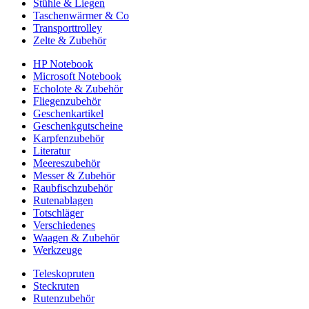
Stühle & Liegen
Taschenwärmer & Co
Transporttrolley
Zelte & Zubehör
HP Notebook
Microsoft Notebook
Echolote & Zubehör
Fliegenzubehör
Geschenkartikel
Geschenkgutscheine
Karpfenzubehör
Literatur
Meereszubehör
Messer & Zubehör
Raubfischzubehör
Rutenablagen
Totschläger
Verschiedenes
Waagen & Zubehör
Werkzeuge
Teleskopruten
Steckruten
Rutenzubehör