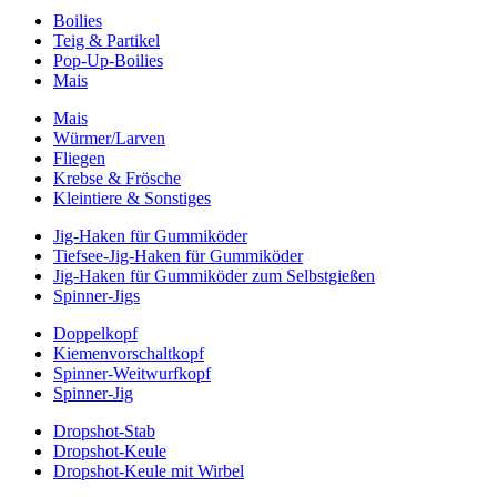
Boilies
Teig & Partikel
Pop-Up-Boilies
Mais
Mais
Würmer/Larven
Fliegen
Krebse & Frösche
Kleintiere & Sonstiges
Jig-Haken für Gummiköder
Tiefsee-Jig-Haken für Gummiköder
Jig-Haken für Gummiköder zum Selbstgießen
Spinner-Jigs
Doppelkopf
Kiemenvorschaltkopf
Spinner-Weitwurfkopf
Spinner-Jig
Dropshot-Stab
Dropshot-Keule
Dropshot-Keule mit Wirbel