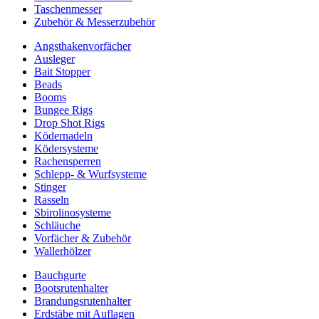
Taschenmesser
Zubehör & Messerzubehör
Angsthakenvorfächer
Ausleger
Bait Stopper
Beads
Booms
Bungee Rigs
Drop Shot Rigs
Ködernadeln
Ködersysteme
Rachensperren
Schlepp- & Wurfsysteme
Stinger
Rasseln
Sbirolinosysteme
Schläuche
Vorfächer & Zubehör
Wallerhölzer
Bauchgurte
Bootsrutenhalter
Brandungsrutenhalter
Erdstäbe mit Auflagen