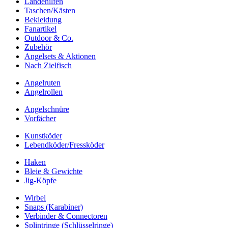
Landehilfen
Taschen/Kästen
Bekleidung
Fanartikel
Outdoor & Co.
Zubehör
Angelsets & Aktionen
Nach Zielfisch
Angelruten
Angelrollen
Angelschnüre
Vorfächer
Kunstköder
Lebendköder/Fressköder
Haken
Bleie & Gewichte
Jig-Köpfe
Wirbel
Snaps (Karabiner)
Verbinder & Connectoren
Splintringe (Schlüsselringe)