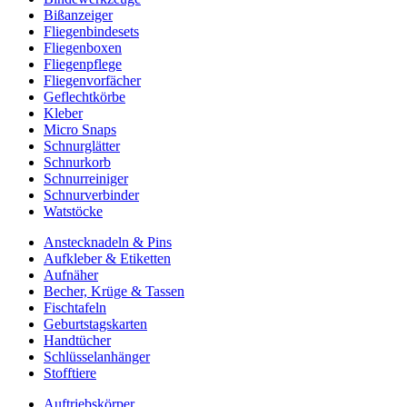
Bißanzeiger
Fliegenbindesets
Fliegenboxen
Fliegenpflege
Fliegenvorfächer
Geflechtkörbe
Kleber
Micro Snaps
Schnurglätter
Schnurkorb
Schnurreiniger
Schnurverbinder
Watstöcke
Anstecknadeln & Pins
Aufkleber & Etiketten
Aufnäher
Becher, Krüge & Tassen
Fischtafeln
Geburtstagskarten
Handtücher
Schlüsselanhänger
Stofftiere
Auftriebskörper