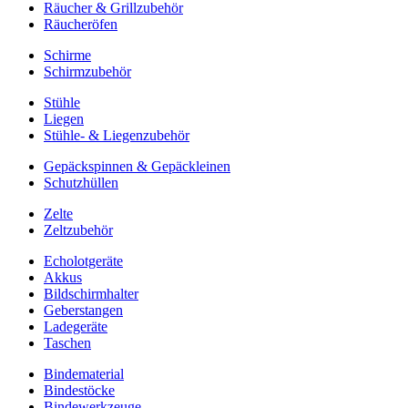
Räucher & Grillzubehör
Räucheröfen
Schirme
Schirmzubehör
Stühle
Liegen
Stühle- & Liegenzubehör
Gepäckspinnen & Gepäckleinen
Schutzhüllen
Zelte
Zeltzubehör
Echolotgeräte
Akkus
Bildschirmhalter
Geberstangen
Ladegeräte
Taschen
Bindematerial
Bindestöcke
Bindewerkzeuge