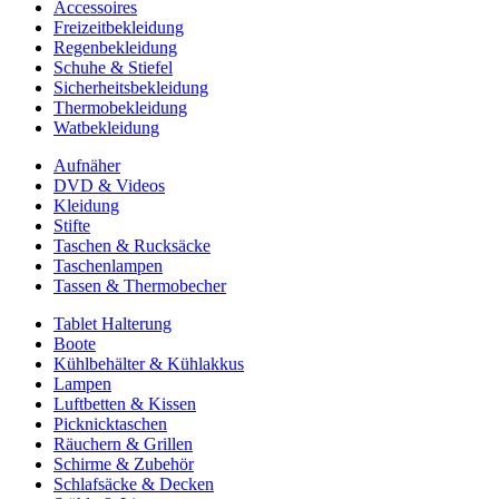
Accessoires
Freizeitbekleidung
Regenbekleidung
Schuhe & Stiefel
Sicherheitsbekleidung
Thermobekleidung
Watbekleidung
Aufnäher
DVD & Videos
Kleidung
Stifte
Taschen & Rucksäcke
Taschenlampen
Tassen & Thermobecher
Tablet Halterung
Boote
Kühlbehälter & Kühlakkus
Lampen
Luftbetten & Kissen
Picknicktaschen
Räuchern & Grillen
Schirme & Zubehör
Schlafsäcke & Decken