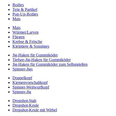
Boilies
Teig & Partikel
Pop-Up-Boilies
Mais
Mais
Würmer/Larven
Fliegen
Krebse & Frösche
Kleintiere & Sonstiges
Jig-Haken für Gummiköder
Tiefsee-Jig-Haken für Gummiköder
Jig-Haken für Gummiköder zum Selbstgießen
Spinner-Jigs
Doppelkopf
Kiemenvorschaltkopf
Spinner-Weitwurfkopf
Spinner-Jig
Dropshot-Stab
Dropshot-Keule
Dropshot-Keule mit Wirbel