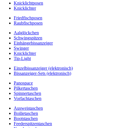
Knicklichtposen
Knicklichter
Friedfischposen
Raubfischposen
Aalglöckchen
Schwingspitzen
Einhängebissanzeiger
Swinger
Knicklichter
Tip-Light
Einzelbissanzeiger (elektronisch)
Bissanzeiger-Sets (elektronisch)
Panospace
Pilkertaschen
Spinnertaschen
Vorfachtaschen
Ausweistaschen
Boilietaschen
Bootstaschen
Feederspitzentaschen