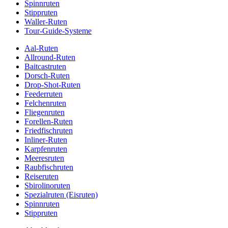
Spinnruten
Stippruten
Waller-Ruten
Tour-Guide-Systeme
Aal-Ruten
Allround-Ruten
Baitcastruten
Dorsch-Ruten
Drop-Shot-Ruten
Feederruten
Felchenruten
Fliegenruten
Forellen-Ruten
Friedfischruten
Inliner-Ruten
Karpfenruten
Meeresruten
Raubfischruten
Reiseruten
Sbirolinoruten
Spezialruten (Eisruten)
Spinnruten
Stippruten