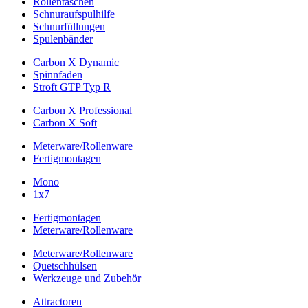
Rollentaschen
Schnuraufspulhilfe
Schnurfüllungen
Spulenbänder
Carbon X Dynamic
Spinnfaden
Stroft GTP Typ R
Carbon X Professional
Carbon X Soft
Meterware/Rollenware
Fertigmontagen
Mono
1x7
Fertigmontagen
Meterware/Rollenware
Meterware/Rollenware
Quetschhülsen
Werkzeuge und Zubehör
Attractoren