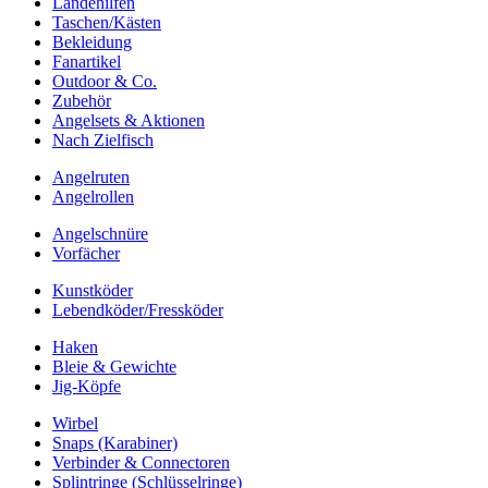
Landehilfen
Taschen/Kästen
Bekleidung
Fanartikel
Outdoor & Co.
Zubehör
Angelsets & Aktionen
Nach Zielfisch
Angelruten
Angelrollen
Angelschnüre
Vorfächer
Kunstköder
Lebendköder/Fressköder
Haken
Bleie & Gewichte
Jig-Köpfe
Wirbel
Snaps (Karabiner)
Verbinder & Connectoren
Splintringe (Schlüsselringe)