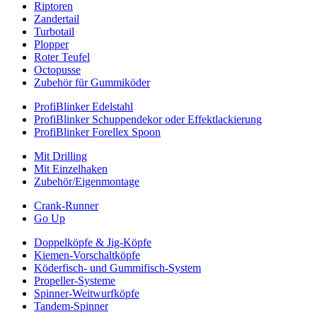
Riptoren
Zandertail
Turbotail
Plopper
Roter Teufel
Octopusse
Zubehör für Gummiköder
ProfiBlinker Edelstahl
ProfiBlinker Schuppendekor oder Effektlackierung
ProfiBlinker Forellex Spoon
Mit Drilling
Mit Einzelhaken
Zubehör/Eigenmontage
Crank-Runner
Go Up
Doppelköpfe & Jig-Köpfe
Kiemen-Vorschaltköpfe
Köderfisch- und Gummifisch-System
Propeller-Systeme
Spinner-Weitwurfköpfe
Tandem-Spinner