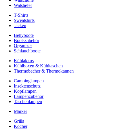
Watschuhe
Watstiefel
T-Shirts
Sweatshirts
Jacken
Bellyboote
Bootszubehör
Organizer
Schlauchboote
Kühlakkus
Kühlboxen & Kühltaschen
Thermobecher & Thermokannen
Campinglampen
Insektenschutz
Kopflampen
Lampenzubehör
Taschenlampen
Marker
Grills
Kocher