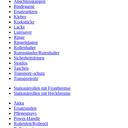
Abschlusskappen
Bindegarne
Ersatzspitzen
Kleber
Korkstücke
Lacke
Luresaver
Ringe
Ringeinlagen
Rollenhalter
Rutenständer/Rutenhalter
Sicherheitsleinen
Stonfos
Taschen
Transport/-schutz
Transportrohr
Stationärrollen mit Frontbremse
Stationärrollen mit Heckbremse
Akku
Ersatzspulen
Pflegesprays
Power-Handle
Rollenfett/Rollenöl