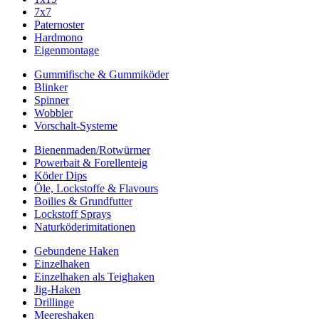
7x7
Paternoster
Hardmono
Eigenmontage
Gummifische & Gummiköder
Blinker
Spinner
Wobbler
Vorschalt-Systeme
Bienenmaden/Rotwürmer
Powerbait & Forellenteig
Köder Dips
Öle, Lockstoffe & Flavours
Boilies & Grundfutter
Lockstoff Sprays
Naturköderimitationen
Gebundene Haken
Einzelhaken
Einzelhaken als Teighaken
Jig-Haken
Drillinge
Meereshaken