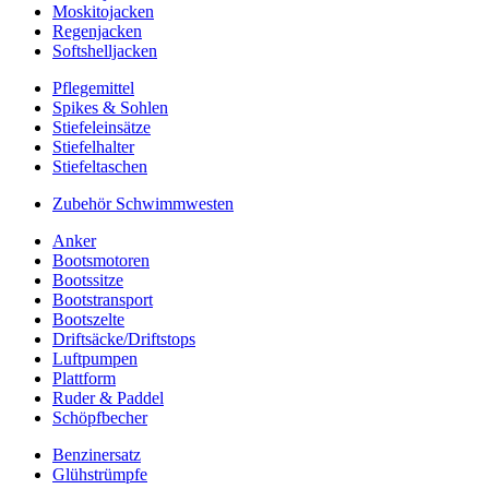
Moskitojacken
Regenjacken
Softshelljacken
Pflegemittel
Spikes & Sohlen
Stiefeleinsätze
Stiefelhalter
Stiefeltaschen
Zubehör Schwimmwesten
Anker
Bootsmotoren
Bootssitze
Bootstransport
Bootszelte
Driftsäcke/Driftstops
Luftpumpen
Plattform
Ruder & Paddel
Schöpfbecher
Benzinersatz
Glühstrümpfe