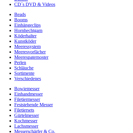
CD´s DVD & Videos
Beads
Booms
Einhängeclips
Hornhechtgarn
Köderhalter
Kunstköder
Meeressystem
Meeresvorfächer
Meerespaternoster
Perlen
Schläuche
Sortimente
Verschiedenes
Bowiemesser
Einhandmesser
Filetiermesser
Feststehende Messer
Filetiersets
Gürtelmesser
Kochmesser
Lachsmesser
Messerschärfer & Co.