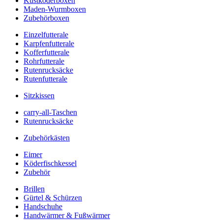
Kustköderboxen
Maden-Wurmboxen
Zubehörboxen
Einzelfutterale
Karpfenfutterale
Kofferfutterale
Rohrfutterale
Rutenrucksäcke
Rutenfutterale
Sitzkissen
carry-all-Taschen
Rutenrucksäcke
Zubehörkästen
Eimer
Köderfischkessel
Zubehör
Brillen
Gürtel & Schürzen
Handschuhe
Handwärmer & Fußwärmer