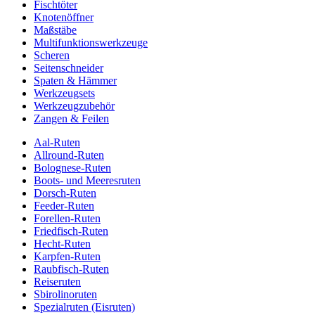
Fischtöter
Knotenöffner
Maßstäbe
Multifunktionswerkzeuge
Scheren
Seitenschneider
Spaten & Hämmer
Werkzeugsets
Werkzeugzubehör
Zangen & Feilen
Aal-Ruten
Allround-Ruten
Bolognese-Ruten
Boots- und Meeresruten
Dorsch-Ruten
Feeder-Ruten
Forellen-Ruten
Friedfisch-Ruten
Hecht-Ruten
Karpfen-Ruten
Raubfisch-Ruten
Reiseruten
Sbirolinoruten
Spezialruten (Eisruten)