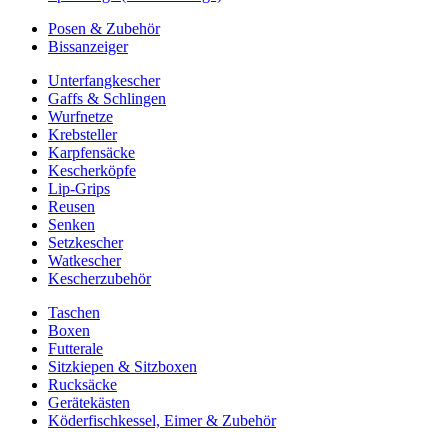
Posen & Zubehör
Bissanzeiger
Unterfangkescher
Gaffs & Schlingen
Wurfnetze
Krebsteller
Karpfensäcke
Kescherköpfe
Lip-Grips
Reusen
Senken
Setzkescher
Watkescher
Kescherzubehör
Taschen
Boxen
Futterale
Sitzkiepen & Sitzboxen
Rucksäcke
Gerätekästen
Köderfischkessel, Eimer & Zubehör