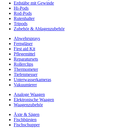
Erdstäbe mit Gewinde
Hi-Pods
Rod-Pods
Rutenhalter
Tripods
Zubehör & Ablagenzubehör
Abwehrsprays
Ferngläser
First aid Kit
Pflegemittel
Reparatursets
Rollerclips
Thermometer
Tiefenmesser
Unterwasserkameras
Vakuumierer
Analoge Waagen
Elektronische Waagen
Waagenzubehör
Äxte & Sägen
Fischbürsten
Fischschupper