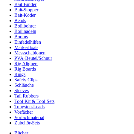
Bait-Binder
Bait-Stopper
Bait-Köder
Beads
Boilibohrer
Boilinadeln
Booms
Einfädelhilfen
Markerfloats
Messschablonen
PVA-Beutel/Schnur
Rig Aligners
Rig Boards
Rings
Safety Clips
Schläuche
Sleeves
Tail Rubbers
Tool-Kit & Tool-Sets
Tungsten-Leads
Vorfächer
Vorfachmaterial
Zubehör-Sets
Bücher