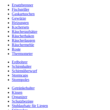
Ersatzbrenner
Fischgriller
Gaskartuschen
Gewürze
Heizungen
Kochersets
Räucheraufsätze
Räucherhaken
Räucherlaugen
Räuchermehle
Roste
Thermometer
Erdbohrer
Schirmhalter
Schirmüberwurf
Stormcaps
Stormpoles
Getränkehalter
Kissen
Organizer
Schutzbezüge
Stuhlaufsatz für Liegen