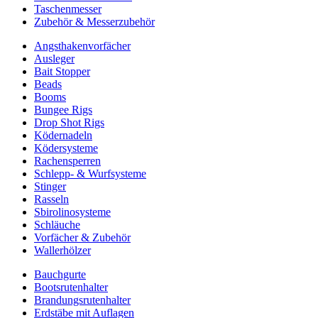
Taschenmesser
Zubehör & Messerzubehör
Angsthakenvorfächer
Ausleger
Bait Stopper
Beads
Booms
Bungee Rigs
Drop Shot Rigs
Ködernadeln
Ködersysteme
Rachensperren
Schlepp- & Wurfsysteme
Stinger
Rasseln
Sbirolinosysteme
Schläuche
Vorfächer & Zubehör
Wallerhölzer
Bauchgurte
Bootsrutenhalter
Brandungsrutenhalter
Erdstäbe mit Auflagen