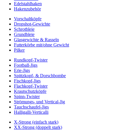
Edelstahlhaken
Hakenzubehör
Vorschaltköpfe
Dropshot-Gewichte
Schrotbleie
Grundbleie
Glasgewichte & Rasseln
Futterkörbe mit/ohne Gewicht
Pilker
Rundkopf-Twister
Football-Jigs
Erie-Jigs
Spittzkopf- & Dorschbombe
Fischkopf-Jigs
Flachkopf-Twister
Krautschutzköpfe
Spinn-Twister
Strömungs- und Vertical-Jig
Tauchschaufel-Jigs
Halligalli-Verticalli
X-Strong (einfach stark)
XX-Strong (doppelt stark)