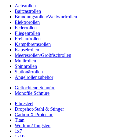
Achsrollen
Baitcastrollen
Brandungsrollen/Weitwurfrollen
Elektrorollen
Federrollen
Fliegenrollen
Freilaufrollen
Kampfbremsrollen
Kapselrollen
Meeresrollen/Großfischrollen
Multirollen
Spinnrollen
Stationärrollen
Angelrollenzubehör
Geflochtene Schnüre
Monofile Schnüre
Fibresteel
Dropshot-Stahl & Stinger
Carbon X Protector
Titan
Wolfram/Tungsten
1x7
1x19