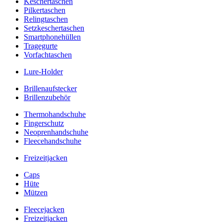
Keschertaschen
Pilkertaschen
Relingtaschen
Setzkeschertaschen
Smartphonehüllen
Tragegurte
Vorfachtaschen
Lure-Holder
Brillenaufstecker
Brillenzubehör
Thermohandschuhe
Fingerschutz
Neoprenhandschuhe
Fleecehandschuhe
Freizeitjacken
Caps
Hüte
Mützen
Fleecejacken
Freizeitjacken