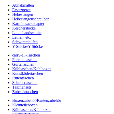
Abhakmatten
Ersatznetze
Hebestangen
Hebestangenschrauben
Karpfensackadapter
Kescherstöcke
Landehandschuhe
Leinen, etc.
Schwimmhilfen
Y-Stücke/Y-Stöcke
carry-all-Taschen
Forellentaschen
Gürteltaschen
Kühltaschen/Kühlboxen
Kunstködertaschen
Rutentaschen
Schultertaschen
Taschensets
Zubehörtaschen
Boxenzubehör/Kastenzubehör
Kleinteileboxen
Kühltaschen/Kühlboxen