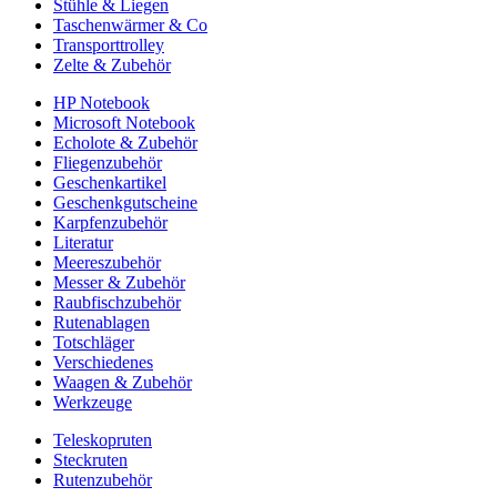
Stühle & Liegen
Taschenwärmer & Co
Transporttrolley
Zelte & Zubehör
HP Notebook
Microsoft Notebook
Echolote & Zubehör
Fliegenzubehör
Geschenkartikel
Geschenkgutscheine
Karpfenzubehör
Literatur
Meereszubehör
Messer & Zubehör
Raubfischzubehör
Rutenablagen
Totschläger
Verschiedenes
Waagen & Zubehör
Werkzeuge
Teleskopruten
Steckruten
Rutenzubehör