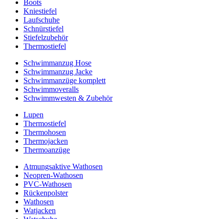
Boots
Kniestiefel
Laufschuhe
Schnürstiefel
Stiefelzubehör
Thermostiefel
Schwimmanzug Hose
Schwimmanzug Jacke
Schwimmanzüge komplett
Schwimmoveralls
Schwimmwesten & Zubehör
Lupen
Thermostiefel
Thermohosen
Thermojacken
Thermoanzüge
Atmungsaktive Wathosen
Neopren-Wathosen
PVC-Wathosen
Rückenpolster
Wathosen
Watjacken