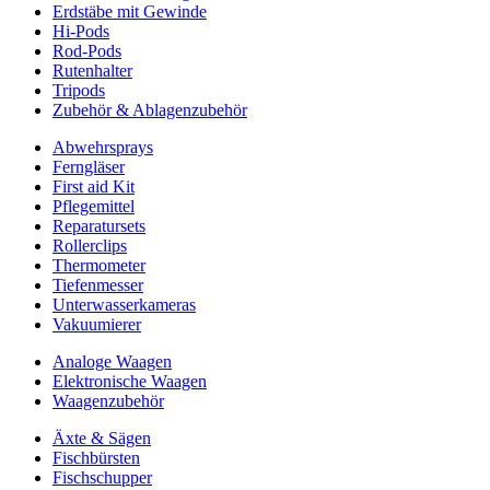
Erdstäbe mit Gewinde
Hi-Pods
Rod-Pods
Rutenhalter
Tripods
Zubehör & Ablagenzubehör
Abwehrsprays
Ferngläser
First aid Kit
Pflegemittel
Reparatursets
Rollerclips
Thermometer
Tiefenmesser
Unterwasserkameras
Vakuumierer
Analoge Waagen
Elektronische Waagen
Waagenzubehör
Äxte & Sägen
Fischbürsten
Fischschupper