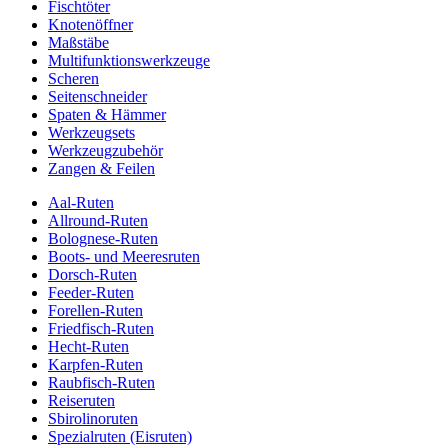
Fischtöter
Knotenöffner
Maßstäbe
Multifunktionswerkzeuge
Scheren
Seitenschneider
Spaten & Hämmer
Werkzeugsets
Werkzeugzubehör
Zangen & Feilen
Aal-Ruten
Allround-Ruten
Bolognese-Ruten
Boots- und Meeresruten
Dorsch-Ruten
Feeder-Ruten
Forellen-Ruten
Friedfisch-Ruten
Hecht-Ruten
Karpfen-Ruten
Raubfisch-Ruten
Reiseruten
Sbirolinoruten
Spezialruten (Eisruten)