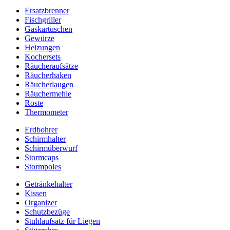
Ersatzbrenner
Fischgriller
Gaskartuschen
Gewürze
Heizungen
Kochersets
Räucheraufsätze
Räucherhaken
Räucherlaugen
Räuchermehle
Roste
Thermometer
Erdbohrer
Schirmhalter
Schirmüberwurf
Stormcaps
Stormpoles
Getränkehalter
Kissen
Organizer
Schutzbezüge
Stuhlaufsatz für Liegen