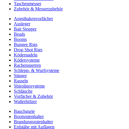
Taschenmesser
Zubehör & Messerzubehör
Angsthakenvorfächer
Ausleger
Bait Stopper
Beads
Booms
Bungee Rigs
Drop Shot Rigs
Ködernadeln
Ködersysteme
Rachensperren
Schlepp- & Wurfsysteme
Stinger
Rasseln
Sbirolinosysteme
Schläuche
Vorfächer & Zubehör
Wallerhölzer
Bauchgurte
Bootsrutenhalter
Brandungsrutenhalter
Erdstäbe mit Auflagen