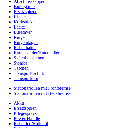
Abschlusskappen
Bindegarne
Ersatzspitzen
Kleber
Korkstücke
Lacke
Luresaver
Ringe
Ringeinlagen
Rollenhalter
Rutenständer/Rutenhalter
Sicherheitsleinen
Stonfos
Taschen
Transport/-schutz
Transportrohr
Stationärrollen mit Frontbremse
Stationärrollen mit Heckbremse
Akku
Ersatzspulen
Pflegesprays
Power-Handle
Rollenfett/Rollenöl