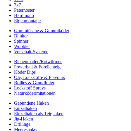
7x7
Paternoster
Hardmono
Eigenmontage
Gummifische & Gummiköder
Blinker
Spinner
Wobbler
Vorschalt-Systeme
Bienenmaden/Rotwürmer
Powerbait & Forellenteig
Köder Dips
Öle, Lockstoffe & Flavours
Boilies & Grundfutter
Lockstoff Sprays
Naturköderimitationen
Gebundene Haken
Einzelhaken
Einzelhaken als Teighaken
Jig-Haken
Drillinge
Meereshaken