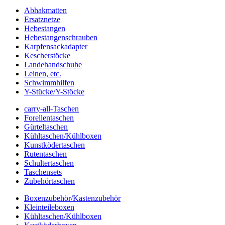
Abhakmatten
Ersatznetze
Hebestangen
Hebestangenschrauben
Karpfensackadapter
Kescherstöcke
Landehandschuhe
Leinen, etc.
Schwimmhilfen
Y-Stücke/Y-Stöcke
carry-all-Taschen
Forellentaschen
Gürteltaschen
Kühltaschen/Kühlboxen
Kunstködertaschen
Rutentaschen
Schultertaschen
Taschensets
Zubehörtaschen
Boxenzubehör/Kastenzubehör
Kleinteileboxen
Kühltaschen/Kühlboxen