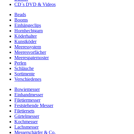
CD´s DVD & Videos
Beads
Booms
Einhängeclips
Hornhechtgarn
Köderhalter
Kunstköder
Meeressystem
Meeresvorfächer
Meerespaternoster
Perlen
Schläuche
Sortimente
Verschiedenes
Bowiemesser
Einhandmesser
Filetiermesser
Feststehende Messer
Filetiersets
Gürtelmesser
Kochmesser
Lachsmesser
Messerschärfer & Co.