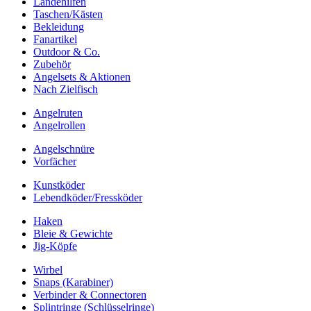
Landehilfen
Taschen/Kästen
Bekleidung
Fanartikel
Outdoor & Co.
Zubehör
Angelsets & Aktionen
Nach Zielfisch
Angelruten
Angelrollen
Angelschnüre
Vorfächer
Kunstköder
Lebendköder/Fressköder
Haken
Bleie & Gewichte
Jig-Köpfe
Wirbel
Snaps (Karabiner)
Verbinder & Connectoren
Splintringe (Schlüsselringe)