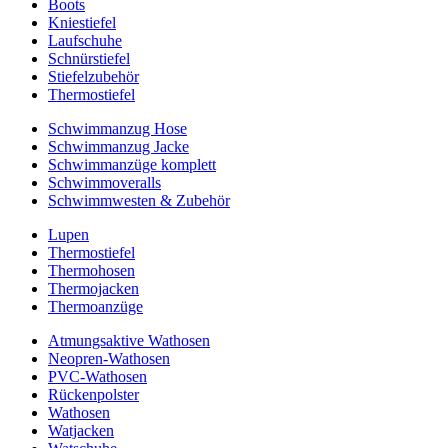
Boots
Kniestiefel
Laufschuhe
Schnürstiefel
Stiefelzubehör
Thermostiefel
Schwimmanzug Hose
Schwimmanzug Jacke
Schwimmanzüge komplett
Schwimmoveralls
Schwimmwesten & Zubehör
Lupen
Thermostiefel
Thermohosen
Thermojacken
Thermoanzüge
Atmungsaktive Wathosen
Neopren-Wathosen
PVC-Wathosen
Rückenpolster
Wathosen
Watjacken