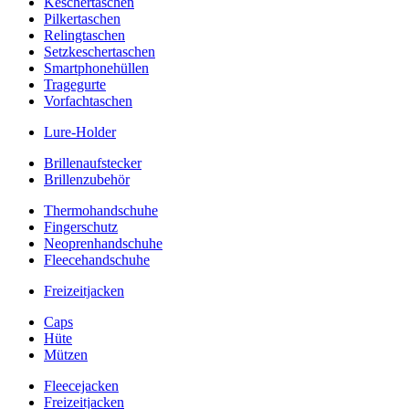
Keschertaschen
Pilkertaschen
Relingtaschen
Setzkeschertaschen
Smartphonehüllen
Tragegurte
Vorfachtaschen
Lure-Holder
Brillenaufstecker
Brillenzubehör
Thermohandschuhe
Fingerschutz
Neoprenhandschuhe
Fleecehandschuhe
Freizeitjacken
Caps
Hüte
Mützen
Fleecejacken
Freizeitjacken