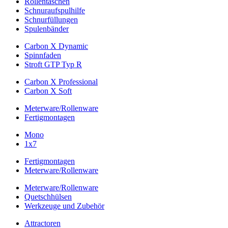
Rollentaschen
Schnuraufspulhilfe
Schnurfüllungen
Spulenbänder
Carbon X Dynamic
Spinnfaden
Stroft GTP Typ R
Carbon X Professional
Carbon X Soft
Meterware/Rollenware
Fertigmontagen
Mono
1x7
Fertigmontagen
Meterware/Rollenware
Meterware/Rollenware
Quetschhülsen
Werkzeuge und Zubehör
Attractoren