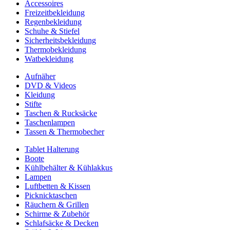
Accessoires
Freizeitbekleidung
Regenbekleidung
Schuhe & Stiefel
Sicherheitsbekleidung
Thermobekleidung
Watbekleidung
Aufnäher
DVD & Videos
Kleidung
Stifte
Taschen & Rucksäcke
Taschenlampen
Tassen & Thermobecher
Tablet Halterung
Boote
Kühlbehälter & Kühlakkus
Lampen
Luftbetten & Kissen
Picknicktaschen
Räuchern & Grillen
Schirme & Zubehör
Schlafsäcke & Decken