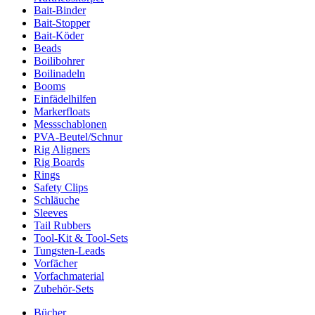
Bait-Binder
Bait-Stopper
Bait-Köder
Beads
Boilibohrer
Boilinadeln
Booms
Einfädelhilfen
Markerfloats
Messschablonen
PVA-Beutel/Schnur
Rig Aligners
Rig Boards
Rings
Safety Clips
Schläuche
Sleeves
Tail Rubbers
Tool-Kit & Tool-Sets
Tungsten-Leads
Vorfächer
Vorfachmaterial
Zubehör-Sets
Bücher