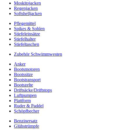
Moskitojacken
Regenjacken
Softshelljacken
Pflegemittel
Spikes & Sohlen
Stiefeleinsätze
Stiefelhalter
Stiefeltaschen
Zubehör Schwimmwesten
Anker
Bootsmotoren
Bootssitze
Bootstransport
Bootszelte
Driftsäcke/Driftstops
Luftpumpen
Plattform
Ruder & Paddel
Schöpfbecher
Benzinersatz
Glühstrümpfe