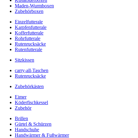
Kustköderboxen
Maden-Wurmboxen
Zubehörboxen
Einzelfutterale
Karpfenfutterale
Kofferfutterale
Rohrfutterale
Rutenrucksäcke
Rutenfutterale
Sitzkissen
carry-all-Taschen
Rutenrucksäcke
Zubehörkästen
Eimer
Köderfischkessel
Zubehör
Brillen
Gürtel & Schürzen
Handschuhe
Handwärmer & Fußwärmer