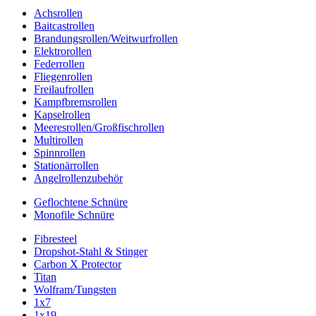
Achsrollen
Baitcastrollen
Brandungsrollen/Weitwurfrollen
Elektrorollen
Federrollen
Fliegenrollen
Freilaufrollen
Kampfbremsrollen
Kapselrollen
Meeresrollen/Großfischrollen
Multirollen
Spinnrollen
Stationärrollen
Angelrollenzubehör
Geflochtene Schnüre
Monofile Schnüre
Fibresteel
Dropshot-Stahl & Stinger
Carbon X Protector
Titan
Wolfram/Tungsten
1x7
1x19