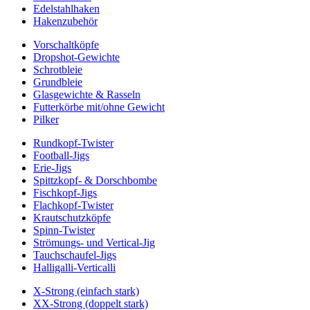
Edelstahlhaken
Hakenzubehör
Vorschaltköpfe
Dropshot-Gewichte
Schrotbleie
Grundbleie
Glasgewichte & Rasseln
Futterkörbe mit/ohne Gewicht
Pilker
Rundkopf-Twister
Football-Jigs
Erie-Jigs
Spittzkopf- & Dorschbombe
Fischkopf-Jigs
Flachkopf-Twister
Krautschutzköpfe
Spinn-Twister
Strömungs- und Vertical-Jig
Tauchschaufel-Jigs
Halligalli-Verticalli
X-Strong (einfach stark)
XX-Strong (doppelt stark)