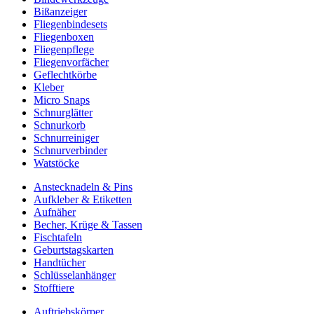
Bißanzeiger
Fliegenbindesets
Fliegenboxen
Fliegenpflege
Fliegenvorfächer
Geflechtkörbe
Kleber
Micro Snaps
Schnurglätter
Schnurkorb
Schnurreiniger
Schnurverbinder
Watstöcke
Anstecknadeln & Pins
Aufkleber & Etiketten
Aufnäher
Becher, Krüge & Tassen
Fischtafeln
Geburtstagskarten
Handtücher
Schlüsselanhänger
Stofftiere
Auftriebskörper