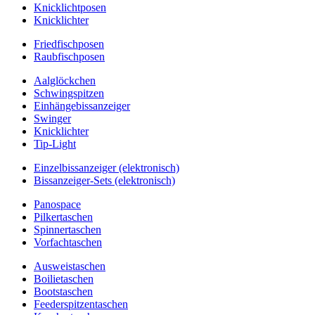
Knicklichtposen
Knicklichter
Friedfischposen
Raubfischposen
Aalglöckchen
Schwingspitzen
Einhängebissanzeiger
Swinger
Knicklichter
Tip-Light
Einzelbissanzeiger (elektronisch)
Bissanzeiger-Sets (elektronisch)
Panospace
Pilkertaschen
Spinnertaschen
Vorfachtaschen
Ausweistaschen
Boilietaschen
Bootstaschen
Feederspitzentaschen