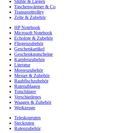
Stühle & Liegen
Taschenwärmer & Co
Transporttrolley
Zelte & Zubehör
HP Notebook
Microsoft Notebook
Echolote & Zubehör
Fliegenzubehör
Geschenkartikel
Geschenkgutscheine
Karpfenzubehör
Literatur
Meereszubehör
Messer & Zubehör
Raubfischzubehör
Rutenablagen
Totschläger
Verschiedenes
Waagen & Zubehör
Werkzeuge
Teleskopruten
Steckruten
Rutenzubehör