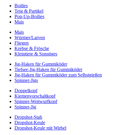
Boilies
Teig & Partikel
Pop-Up-Boilies
Mais
Mais
Würmer/Larven
Fliegen
Krebse & Frösche
Kleintiere & Sonstiges
Jig-Haken für Gummiköder
Tiefsee-Jig-Haken für Gummiköder
Jig-Haken für Gummiköder zum Selbstgießen
Spinner-Jigs
Doppelkopf
Kiemenvorschaltkopf
Spinner-Weitwurfkopf
Spinner-Jig
Dropshot-Stab
Dropshot-Keule
Dropshot-Keule mit Wirbel