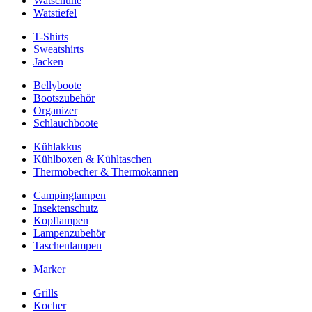
Watschuhe
Watstiefel
T-Shirts
Sweatshirts
Jacken
Bellyboote
Bootszubehör
Organizer
Schlauchboote
Kühlakkus
Kühlboxen & Kühltaschen
Thermobecher & Thermokannen
Campinglampen
Insektenschutz
Kopflampen
Lampenzubehör
Taschenlampen
Marker
Grills
Kocher