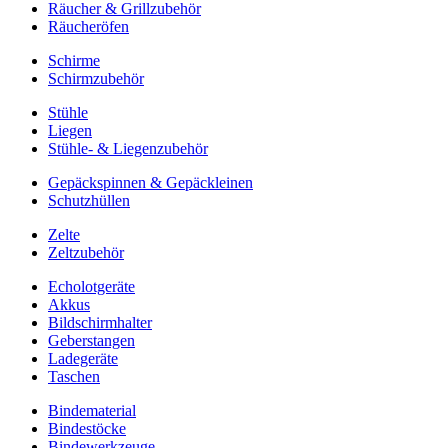
Räucher & Grillzubehör
Räucheröfen
Schirme
Schirmzubehör
Stühle
Liegen
Stühle- & Liegenzubehör
Gepäckspinnen & Gepäckleinen
Schutzhüllen
Zelte
Zeltzubehör
Echolotgeräte
Akkus
Bildschirmhalter
Geberstangen
Ladegeräte
Taschen
Bindematerial
Bindestöcke
Bindewerkzeuge