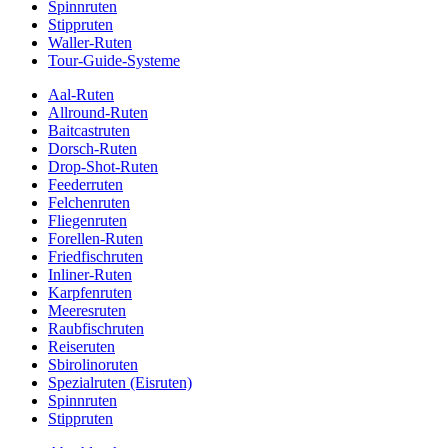
Spinnruten
Stippruten
Waller-Ruten
Tour-Guide-Systeme
Aal-Ruten
Allround-Ruten
Baitcastruten
Dorsch-Ruten
Drop-Shot-Ruten
Feederruten
Felchenruten
Fliegenruten
Forellen-Ruten
Friedfischruten
Inliner-Ruten
Karpfenruten
Meeresruten
Raubfischruten
Reiseruten
Sbirolinoruten
Spezialruten (Eisruten)
Spinnruten
Stippruten