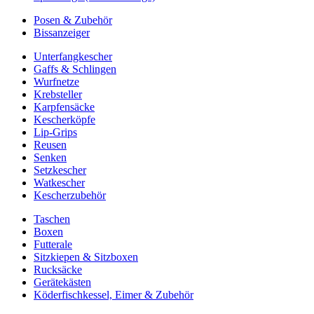
Posen & Zubehör
Bissanzeiger
Unterfangkescher
Gaffs & Schlingen
Wurfnetze
Krebsteller
Karpfensäcke
Kescherköpfe
Lip-Grips
Reusen
Senken
Setzkescher
Watkescher
Kescherzubehör
Taschen
Boxen
Futterale
Sitzkiepen & Sitzboxen
Rucksäcke
Gerätekästen
Köderfischkessel, Eimer & Zubehör