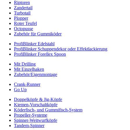
Riptoren
Zandertail
Turbotail
Plopper
Roter Teufel
Octopusse
Zubehör für Gummiköder
ProfiBlinker Edelstahl
ProfiBlinker Schuppendekor oder Effektlackierung
ProfiBlinker Forellex Spoon
Mit Drilling
Mit Einzelhaken
Zubehör/Eigenmontage
Crank-Runner
Go Up
Doppelköpfe & Jig-Köpfe
Kiemen-Vorschaltköpfe
Köderfisch- und Gummifisch-System
Propeller-Systeme
Spinner-Weitwurfköpfe
Tandem-Spinner