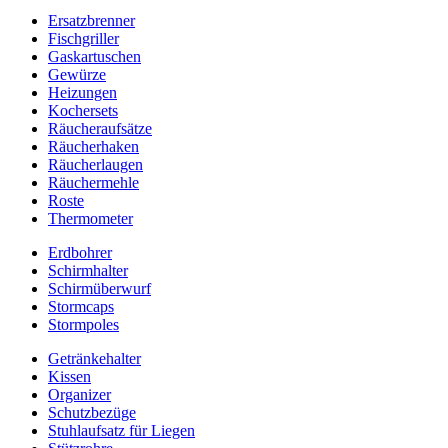
Ersatzbrenner
Fischgriller
Gaskartuschen
Gewürze
Heizungen
Kochersets
Räucheraufsätze
Räucherhaken
Räucherlaugen
Räuchermehle
Roste
Thermometer
Erdbohrer
Schirmhalter
Schirmüberwurf
Stormcaps
Stormpoles
Getränkehalter
Kissen
Organizer
Schutzbezüge
Stuhlaufsatz für Liegen