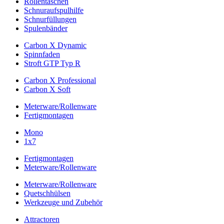
Rollentaschen
Schnuraufspulhilfe
Schnurfüllungen
Spulenbänder
Carbon X Dynamic
Spinnfaden
Stroft GTP Typ R
Carbon X Professional
Carbon X Soft
Meterware/Rollenware
Fertigmontagen
Mono
1x7
Fertigmontagen
Meterware/Rollenware
Meterware/Rollenware
Quetschhülsen
Werkzeuge und Zubehör
Attractoren