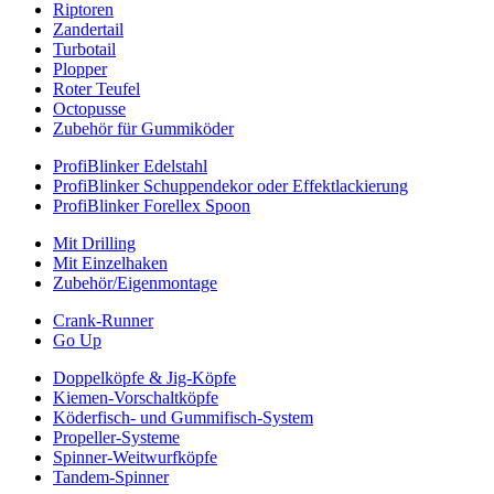
Riptoren
Zandertail
Turbotail
Plopper
Roter Teufel
Octopusse
Zubehör für Gummiköder
ProfiBlinker Edelstahl
ProfiBlinker Schuppendekor oder Effektlackierung
ProfiBlinker Forellex Spoon
Mit Drilling
Mit Einzelhaken
Zubehör/Eigenmontage
Crank-Runner
Go Up
Doppelköpfe & Jig-Köpfe
Kiemen-Vorschaltköpfe
Köderfisch- und Gummifisch-System
Propeller-Systeme
Spinner-Weitwurfköpfe
Tandem-Spinner