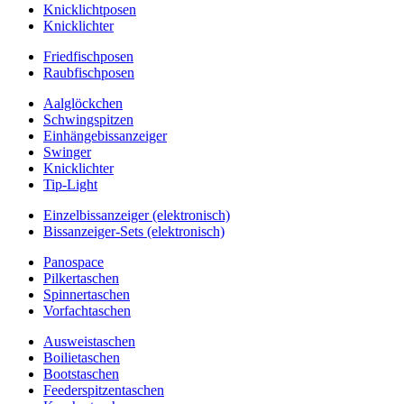
Knicklichtposen
Knicklichter
Friedfischposen
Raubfischposen
Aalglöckchen
Schwingspitzen
Einhängebissanzeiger
Swinger
Knicklichter
Tip-Light
Einzelbissanzeiger (elektronisch)
Bissanzeiger-Sets (elektronisch)
Panospace
Pilkertaschen
Spinnertaschen
Vorfachtaschen
Ausweistaschen
Boilietaschen
Bootstaschen
Feederspitzentaschen