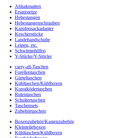
Abhakmatten
Ersatznetze
Hebestangen
Hebestangenschrauben
Karpfensackadapter
Kescherstöcke
Landehandschuhe
Leinen, etc.
Schwimmhilfen
Y-Stücke/Y-Stöcke
carry-all-Taschen
Forellentaschen
Gürteltaschen
Kühltaschen/Kühlboxen
Kunstködertaschen
Rutentaschen
Schultertaschen
Taschensets
Zubehörtaschen
Boxenzubehör/Kastenzubehör
Kleinteileboxen
Kühltaschen/Kühlboxen