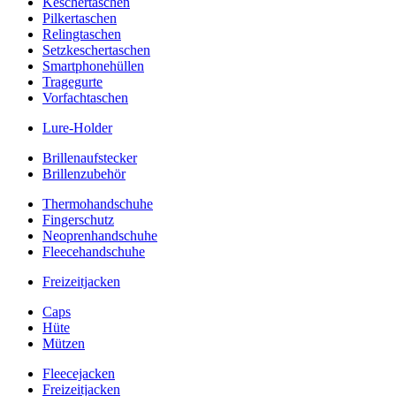
Keschertaschen
Pilkertaschen
Relingtaschen
Setzkeschertaschen
Smartphonehüllen
Tragegurte
Vorfachtaschen
Lure-Holder
Brillenaufstecker
Brillenzubehör
Thermohandschuhe
Fingerschutz
Neoprenhandschuhe
Fleecehandschuhe
Freizeitjacken
Caps
Hüte
Mützen
Fleecejacken
Freizeitjacken