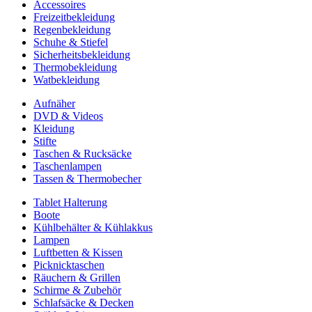
Accessoires
Freizeitbekleidung
Regenbekleidung
Schuhe & Stiefel
Sicherheitsbekleidung
Thermobekleidung
Watbekleidung
Aufnäher
DVD & Videos
Kleidung
Stifte
Taschen & Rucksäcke
Taschenlampen
Tassen & Thermobecher
Tablet Halterung
Boote
Kühlbehälter & Kühlakkus
Lampen
Luftbetten & Kissen
Picknicktaschen
Räuchern & Grillen
Schirme & Zubehör
Schlafsäcke & Decken