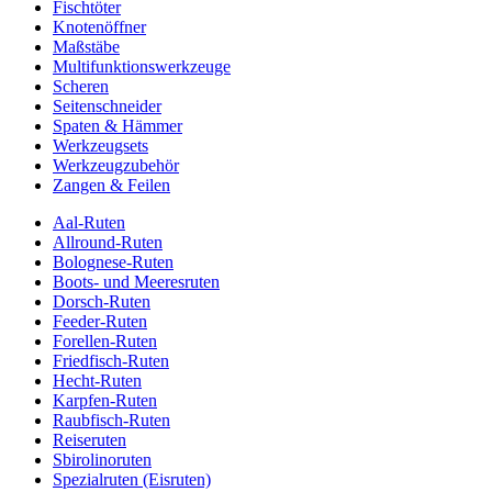
Fischtöter
Knotenöffner
Maßstäbe
Multifunktionswerkzeuge
Scheren
Seitenschneider
Spaten & Hämmer
Werkzeugsets
Werkzeugzubehör
Zangen & Feilen
Aal-Ruten
Allround-Ruten
Bolognese-Ruten
Boots- und Meeresruten
Dorsch-Ruten
Feeder-Ruten
Forellen-Ruten
Friedfisch-Ruten
Hecht-Ruten
Karpfen-Ruten
Raubfisch-Ruten
Reiseruten
Sbirolinoruten
Spezialruten (Eisruten)