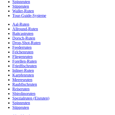
Spinnruten
Stippruten
Waller-Ruten
Tour-Guide-Systeme
Aal-Ruten
Allround-Ruten
Baitcastruten
Dorsch-Ruten
Drop-Shot-Ruten
Feederruten
Felchenruten
Fliegenruten
Forellen-Ruten
Friedfischruten
Inliner-Ruten
Karpfenruten
Meeresruten
Raubfischruten
Reiseruten
Sbirolinoruten
Spezialruten (Eisruten)
Spinnruten
Stippruten