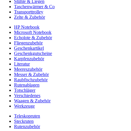
Stühle & Liegen
Taschenwärmer & Co
Transporttrolley
Zelte & Zubehör
HP Notebook
Microsoft Notebook
Echolote & Zubehör
Fliegenzubehör
Geschenkartikel
Geschenkgutscheine
Karpfenzubehör
Literatur
Meereszubehör
Messer & Zubehör
Raubfischzubehör
Rutenablagen
Totschläger
Verschiedenes
Waagen & Zubehör
Werkzeuge
Teleskopruten
Steckruten
Rutenzubehör