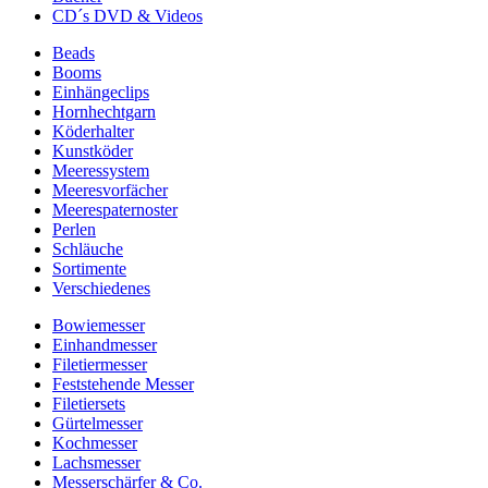
CD´s DVD & Videos
Beads
Booms
Einhängeclips
Hornhechtgarn
Köderhalter
Kunstköder
Meeressystem
Meeresvorfächer
Meerespaternoster
Perlen
Schläuche
Sortimente
Verschiedenes
Bowiemesser
Einhandmesser
Filetiermesser
Feststehende Messer
Filetiersets
Gürtelmesser
Kochmesser
Lachsmesser
Messerschärfer & Co.