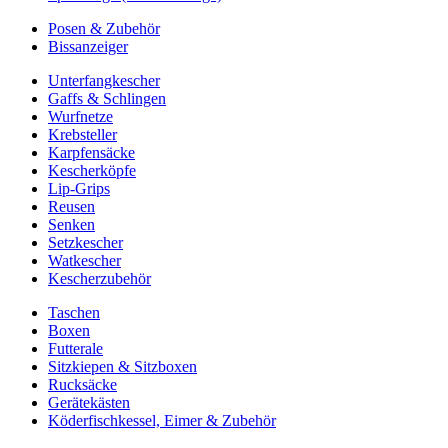
Posen & Zubehör
Bissanzeiger
Unterfangkescher
Gaffs & Schlingen
Wurfnetze
Krebsteller
Karpfensäcke
Kescherköpfe
Lip-Grips
Reusen
Senken
Setzkescher
Watkescher
Kescherzubehör
Taschen
Boxen
Futterale
Sitzkiepen & Sitzboxen
Rucksäcke
Gerätekästen
Köderfischkessel, Eimer & Zubehör