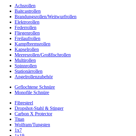
Achsrollen
Baitcastrollen
Brandungsrollen/Weitwurfrollen
Elektrorollen
Federrollen
Fliegenrollen
Freilaufrollen
Kampfbremsrollen
Kapselrollen
Meeresrollen/Großfischrollen
Multirollen
Spinnrollen
Stationärrollen
Angelrollenzubehör
Geflochtene Schnüre
Monofile Schnüre
Fibresteel
Dropshot-Stahl & Stinger
Carbon X Protector
Titan
Wolfram/Tungsten
1x7
1x19