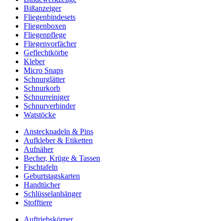
Bißanzeiger
Fliegenbindesets
Fliegenboxen
Fliegenpflege
Fliegenvorfächer
Geflechtkörbe
Kleber
Micro Snaps
Schnurglätter
Schnurkorb
Schnurreiniger
Schnurverbinder
Watstöcke
Anstecknadeln & Pins
Aufkleber & Etiketten
Aufnäher
Becher, Krüge & Tassen
Fischtafeln
Geburtstagskarten
Handtücher
Schlüsselanhänger
Stofftiere
Auftriebskörper