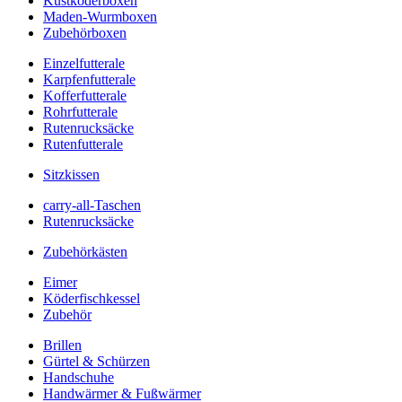
Kustköderboxen
Maden-Wurmboxen
Zubehörboxen
Einzelfutterale
Karpfenfutterale
Kofferfutterale
Rohrfutterale
Rutenrucksäcke
Rutenfutterale
Sitzkissen
carry-all-Taschen
Rutenrucksäcke
Zubehörkästen
Eimer
Köderfischkessel
Zubehör
Brillen
Gürtel & Schürzen
Handschuhe
Handwärmer & Fußwärmer