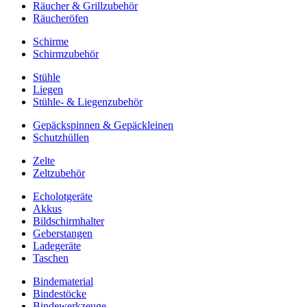
Räucher & Grillzubehör
Räucheröfen
Schirme
Schirmzubehör
Stühle
Liegen
Stühle- & Liegenzubehör
Gepäckspinnen & Gepäckleinen
Schutzhüllen
Zelte
Zeltzubehör
Echolotgeräte
Akkus
Bildschirmhalter
Geberstangen
Ladegeräte
Taschen
Bindematerial
Bindestöcke
Bindewerkzeuge