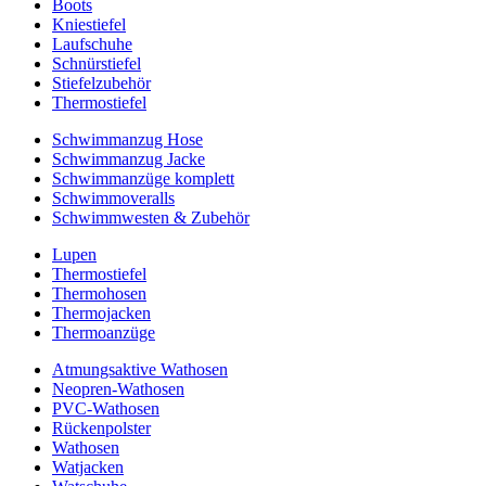
Boots
Kniestiefel
Laufschuhe
Schnürstiefel
Stiefelzubehör
Thermostiefel
Schwimmanzug Hose
Schwimmanzug Jacke
Schwimmanzüge komplett
Schwimmoveralls
Schwimmwesten & Zubehör
Lupen
Thermostiefel
Thermohosen
Thermojacken
Thermoanzüge
Atmungsaktive Wathosen
Neopren-Wathosen
PVC-Wathosen
Rückenpolster
Wathosen
Watjacken