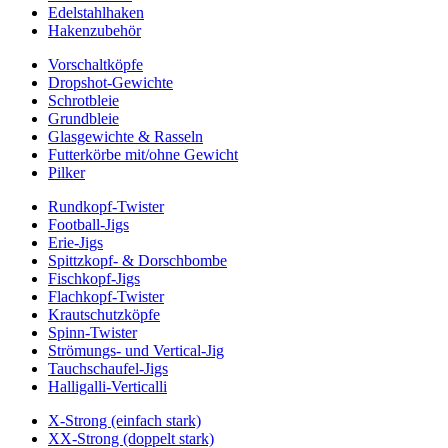
Edelstahlhaken
Hakenzubehör
Vorschaltköpfe
Dropshot-Gewichte
Schrotbleie
Grundbleie
Glasgewichte & Rasseln
Futterkörbe mit/ohne Gewicht
Pilker
Rundkopf-Twister
Football-Jigs
Erie-Jigs
Spittzkopf- & Dorschbombe
Fischkopf-Jigs
Flachkopf-Twister
Krautschutzköpfe
Spinn-Twister
Strömungs- und Vertical-Jig
Tauchschaufel-Jigs
Halligalli-Verticalli
X-Strong (einfach stark)
XX-Strong (doppelt stark)