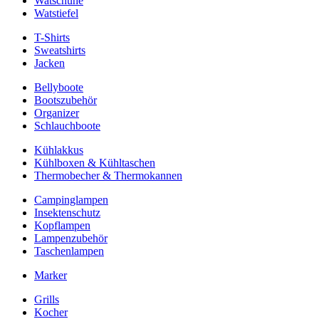
Watschuhe
Watstiefel
T-Shirts
Sweatshirts
Jacken
Bellyboote
Bootszubehör
Organizer
Schlauchboote
Kühlakkus
Kühlboxen & Kühltaschen
Thermobecher & Thermokannen
Campinglampen
Insektenschutz
Kopflampen
Lampenzubehör
Taschenlampen
Marker
Grills
Kocher