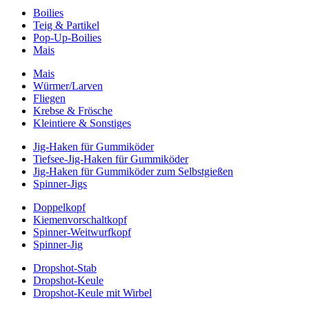
Boilies
Teig & Partikel
Pop-Up-Boilies
Mais
Mais
Würmer/Larven
Fliegen
Krebse & Frösche
Kleintiere & Sonstiges
Jig-Haken für Gummiköder
Tiefsee-Jig-Haken für Gummiköder
Jig-Haken für Gummiköder zum Selbstgießen
Spinner-Jigs
Doppelkopf
Kiemenvorschaltkopf
Spinner-Weitwurfkopf
Spinner-Jig
Dropshot-Stab
Dropshot-Keule
Dropshot-Keule mit Wirbel