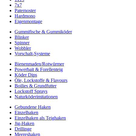
7x7
Paternoster
Hardmono
Eigenmontage
Gummifische & Gummiköder
Blinker
Spinner
Wobbler
Vorschalt-Systeme
Bienenmaden/Rotwürmer
Powerbait & Forellenteig
Köder Dips
Öle, Lockstoffe & Flavours
Boilies & Grundfutter
Lockstoff Sprays
Naturköderimitationen
Gebundene Haken
Einzelhaken
Einzelhaken als Teighaken
Jig-Haken
Drillinge
Meereshaken