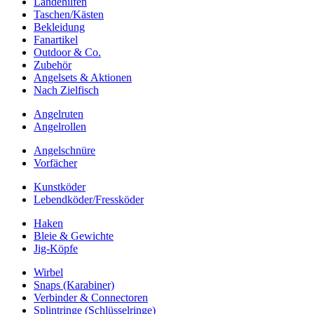
Landehilfen
Taschen/Kästen
Bekleidung
Fanartikel
Outdoor & Co.
Zubehör
Angelsets & Aktionen
Nach Zielfisch
Angelruten
Angelrollen
Angelschnüre
Vorfächer
Kunstköder
Lebendköder/Fressköder
Haken
Bleie & Gewichte
Jig-Köpfe
Wirbel
Snaps (Karabiner)
Verbinder & Connectoren
Splintringe (Schlüsselringe)