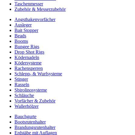
Taschenmesser
Zubehör & Messerzubehör
Angsthakenvorfächer
Ausleger
Bait Stopper
Beads
Booms
Bungee Rigs
Drop Shot Rigs
Ködernadeln
Ködersysteme
Rachensperren
Schlepp- & Wurfsysteme
Stinger
Rasseln
Sbirolinosysteme
Schläuche
Vorfächer & Zubehör
Wallerhölzer
Bauchgurte
Bootsrutenhalter
Brandungsrutenhalter
Erdstäbe mit Auflagen