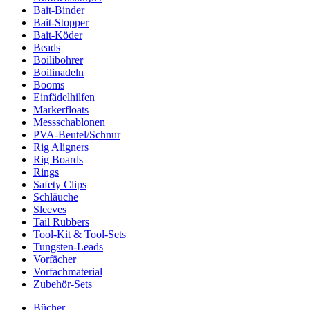
Bait-Binder
Bait-Stopper
Bait-Köder
Beads
Boilibohrer
Boilinadeln
Booms
Einfädelhilfen
Markerfloats
Messschablonen
PVA-Beutel/Schnur
Rig Aligners
Rig Boards
Rings
Safety Clips
Schläuche
Sleeves
Tail Rubbers
Tool-Kit & Tool-Sets
Tungsten-Leads
Vorfächer
Vorfachmaterial
Zubehör-Sets
Bücher