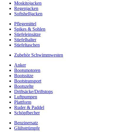
Moskitojacken
Regenjacken
Softshelljacken
Pflegemittel
Spikes & Sohlen
Stiefeleinsätze
Stiefelhalter
Stiefeltaschen
Zubehör Schwimmwesten
Anker
Bootsmotoren
Bootssitze
Bootstransport
Bootszelte
Driftsäcke/Driftstops
Luftpumpen
Plattform
Ruder & Paddel
Schöpfbecher
Benzinersatz
Glühstrümpfe