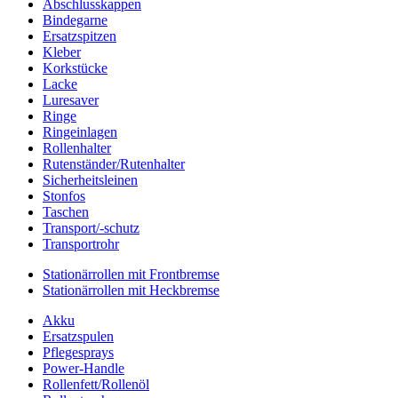
Abschlusskappen
Bindegarne
Ersatzspitzen
Kleber
Korkstücke
Lacke
Luresaver
Ringe
Ringeinlagen
Rollenhalter
Rutenständer/Rutenhalter
Sicherheitsleinen
Stonfos
Taschen
Transport/-schutz
Transportrohr
Stationärrollen mit Frontbremse
Stationärrollen mit Heckbremse
Akku
Ersatzspulen
Pflegesprays
Power-Handle
Rollenfett/Rollenöl