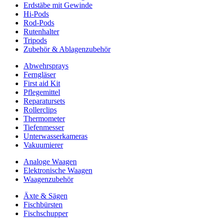
Erdstäbe mit Gewinde
Hi-Pods
Rod-Pods
Rutenhalter
Tripods
Zubehör & Ablagenzubehör
Abwehrsprays
Ferngläser
First aid Kit
Pflegemittel
Reparatursets
Rollerclips
Thermometer
Tiefenmesser
Unterwasserkameras
Vakuumierer
Analoge Waagen
Elektronische Waagen
Waagenzubehör
Äxte & Sägen
Fischbürsten
Fischschupper