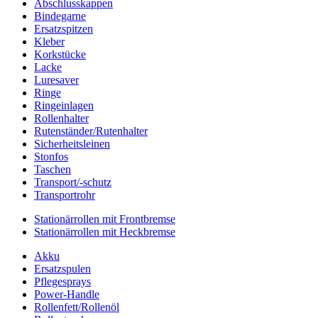
Abschlusskappen
Bindegarne
Ersatzspitzen
Kleber
Korkstücke
Lacke
Luresaver
Ringe
Ringeinlagen
Rollenhalter
Rutenständer/Rutenhalter
Sicherheitsleinen
Stonfos
Taschen
Transport/-schutz
Transportrohr
Stationärrollen mit Frontbremse
Stationärrollen mit Heckbremse
Akku
Ersatzspulen
Pflegesprays
Power-Handle
Rollenfett/Rollenöl