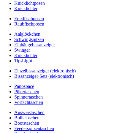
Knicklichtposen
Knicklichter
Friedfischposen
Raubfischposen
Aalglöckchen
Schwingspitzen
Einhängebissanzeiger
Swinger
Knicklichter
Tip-Light
Einzelbissanzeiger (elektronisch)
Bissanzeiger-Sets (elektronisch)
Panospace
Pilkertaschen
Spinnertaschen
Vorfachtaschen
Ausweistaschen
Boilietaschen
Bootstaschen
Feederspitzentaschen