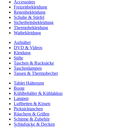
Accessoires
Freizeitbekleidung
Regenbekleidung
Schuhe & Stiefel
Sicherheitsbekleidung
Thermobekleidung
Watbekleidung
Aufnäher
DVD & Videos
Kleidung
Stifte
Taschen & Rucksäcke
Taschenlampen
Tassen & Thermobecher
Tablet Halterung
Boote
Kühlbehälter & Kühlakkus
Lampen
Luftbetten & Kissen
Picknicktaschen
Räuchern & Grillen
Schirme & Zubehör
Schlafsäcke & Decken