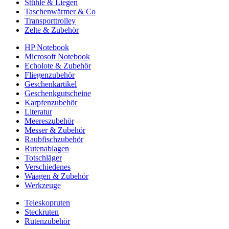
Stühle & Liegen
Taschenwärmer & Co
Transporttrolley
Zelte & Zubehör
HP Notebook
Microsoft Notebook
Echolote & Zubehör
Fliegenzubehör
Geschenkartikel
Geschenkgutscheine
Karpfenzubehör
Literatur
Meereszubehör
Messer & Zubehör
Raubfischzubehör
Rutenablagen
Totschläger
Verschiedenes
Waagen & Zubehör
Werkzeuge
Teleskopruten
Steckruten
Rutenzubehör