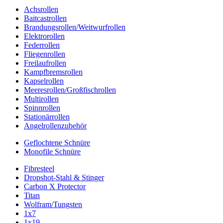
Achsrollen
Baitcastrollen
Brandungsrollen/Weitwurfrollen
Elektrorollen
Federrollen
Fliegenrollen
Freilaufrollen
Kampfbremsrollen
Kapselrollen
Meeresrollen/Großfischrollen
Multirollen
Spinnrollen
Stationärrollen
Angelrollenzubehör
Geflochtene Schnüre
Monofile Schnüre
Fibresteel
Dropshot-Stahl & Stinger
Carbon X Protector
Titan
Wolfram/Tungsten
1x7
1x19