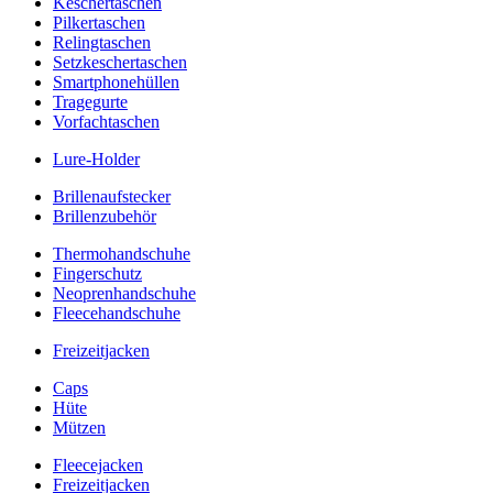
Keschertaschen
Pilkertaschen
Relingtaschen
Setzkeschertaschen
Smartphonehüllen
Tragegurte
Vorfachtaschen
Lure-Holder
Brillenaufstecker
Brillenzubehör
Thermohandschuhe
Fingerschutz
Neoprenhandschuhe
Fleecehandschuhe
Freizeitjacken
Caps
Hüte
Mützen
Fleecejacken
Freizeitjacken