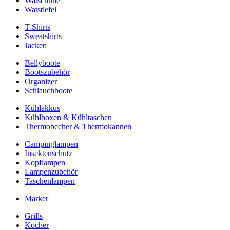
Watschuhe
Watstiefel
T-Shirts
Sweatshirts
Jacken
Bellyboote
Bootszubehör
Organizer
Schlauchboote
Kühlakkus
Kühlboxen & Kühltaschen
Thermobecher & Thermokannen
Campinglampen
Insektenschutz
Kopflampen
Lampenzubehör
Taschenlampen
Marker
Grills
Kocher