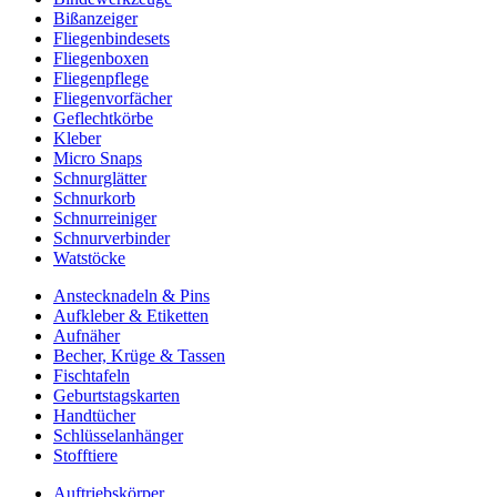
Bißanzeiger
Fliegenbindesets
Fliegenboxen
Fliegenpflege
Fliegenvorfächer
Geflechtkörbe
Kleber
Micro Snaps
Schnurglätter
Schnurkorb
Schnurreiniger
Schnurverbinder
Watstöcke
Anstecknadeln & Pins
Aufkleber & Etiketten
Aufnäher
Becher, Krüge & Tassen
Fischtafeln
Geburtstagskarten
Handtücher
Schlüsselanhänger
Stofftiere
Auftriebskörper