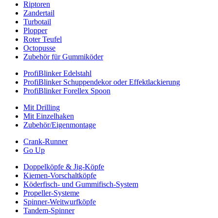
Riptoren
Zandertail
Turbotail
Plopper
Roter Teufel
Octopusse
Zubehör für Gummiköder
ProfiBlinker Edelstahl
ProfiBlinker Schuppendekor oder Effektlackierung
ProfiBlinker Forellex Spoon
Mit Drilling
Mit Einzelhaken
Zubehör/Eigenmontage
Crank-Runner
Go Up
Doppelköpfe & Jig-Köpfe
Kiemen-Vorschaltköpfe
Köderfisch- und Gummifisch-System
Propeller-Systeme
Spinner-Weitwurfköpfe
Tandem-Spinner