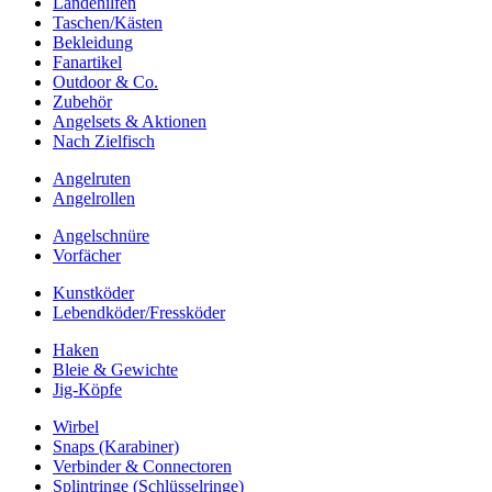
Landehilfen
Taschen/Kästen
Bekleidung
Fanartikel
Outdoor & Co.
Zubehör
Angelsets & Aktionen
Nach Zielfisch
Angelruten
Angelrollen
Angelschnüre
Vorfächer
Kunstköder
Lebendköder/Fressköder
Haken
Bleie & Gewichte
Jig-Köpfe
Wirbel
Snaps (Karabiner)
Verbinder & Connectoren
Splintringe (Schlüsselringe)