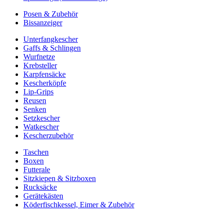
Posen & Zubehör
Bissanzeiger
Unterfangkescher
Gaffs & Schlingen
Wurfnetze
Krebsteller
Karpfensäcke
Kescherköpfe
Lip-Grips
Reusen
Senken
Setzkescher
Watkescher
Kescherzubehör
Taschen
Boxen
Futterale
Sitzkiepen & Sitzboxen
Rucksäcke
Gerätekästen
Köderfischkessel, Eimer & Zubehör