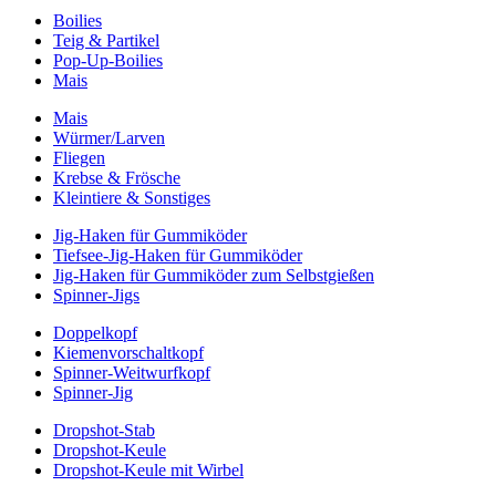
Boilies
Teig & Partikel
Pop-Up-Boilies
Mais
Mais
Würmer/Larven
Fliegen
Krebse & Frösche
Kleintiere & Sonstiges
Jig-Haken für Gummiköder
Tiefsee-Jig-Haken für Gummiköder
Jig-Haken für Gummiköder zum Selbstgießen
Spinner-Jigs
Doppelkopf
Kiemenvorschaltkopf
Spinner-Weitwurfkopf
Spinner-Jig
Dropshot-Stab
Dropshot-Keule
Dropshot-Keule mit Wirbel