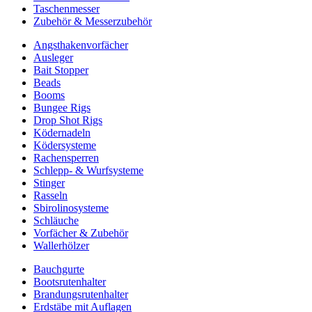
Taschenmesser
Zubehör & Messerzubehör
Angsthakenvorfächer
Ausleger
Bait Stopper
Beads
Booms
Bungee Rigs
Drop Shot Rigs
Ködernadeln
Ködersysteme
Rachensperren
Schlepp- & Wurfsysteme
Stinger
Rasseln
Sbirolinosysteme
Schläuche
Vorfächer & Zubehör
Wallerhölzer
Bauchgurte
Bootsrutenhalter
Brandungsrutenhalter
Erdstäbe mit Auflagen