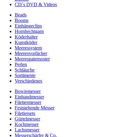
CD´s DVD & Videos
Beads
Booms
Einhängeclips
Hornhechtgarn
Köderhalter
Kunstköder
Meeressystem
Meeresvorfächer
Meerespaternoster
Perlen
Schläuche
Sortimente
Verschiedenes
Bowiemesser
Einhandmesser
Filetiermesser
Feststehende Messer
Filetiersets
Gürtelmesser
Kochmesser
Lachsmesser
Messerschärfer & Co.