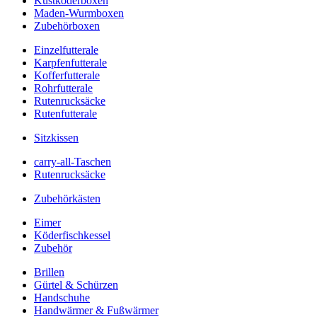
Kustköderboxen
Maden-Wurmboxen
Zubehörboxen
Einzelfutterale
Karpfenfutterale
Kofferfutterale
Rohrfutterale
Rutenrucksäcke
Rutenfutterale
Sitzkissen
carry-all-Taschen
Rutenrucksäcke
Zubehörkästen
Eimer
Köderfischkessel
Zubehör
Brillen
Gürtel & Schürzen
Handschuhe
Handwärmer & Fußwärmer