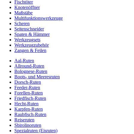
Fischtöter
Knotenöffner
Maßstäbe
Multifunktionswerkzeuge
Scheren
Seitenschneider
Spaten & Hämmer
Werkzeugsets
Werkzeugzubehör
Zangen & Feilen
Aal-Ruten
Allround-Ruten
Bolognese-Ruten
Boots- und Meeresruten
Dorsch-Ruten
Feeder-Ruten
Forellen-Ruten
Friedfisch-Ruten
Hecht-Ruten
Karpfen-Ruten
Raubfisch-Ruten
Reiseruten
Sbirolinoruten
Spezialruten (Eisruten)