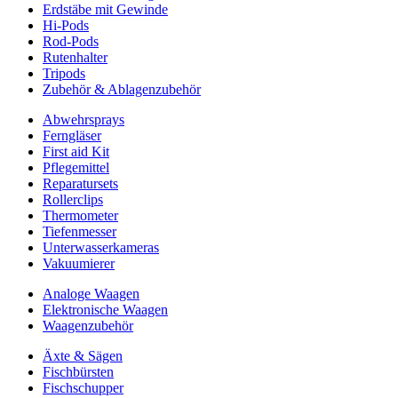
Erdstäbe mit Gewinde
Hi-Pods
Rod-Pods
Rutenhalter
Tripods
Zubehör & Ablagenzubehör
Abwehrsprays
Ferngläser
First aid Kit
Pflegemittel
Reparatursets
Rollerclips
Thermometer
Tiefenmesser
Unterwasserkameras
Vakuumierer
Analoge Waagen
Elektronische Waagen
Waagenzubehör
Äxte & Sägen
Fischbürsten
Fischschupper