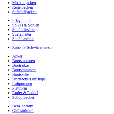
Moskitojacken
Regenjacken
Softshelljacken
Pflegemittel
Spikes & Sohlen
Stiefeleinsätze
Stiefelhalter
Stiefeltaschen
Zubehör Schwimmwesten
Anker
Bootsmotoren
Bootssitze
Bootstransport
Bootszelte
Driftsäcke/Driftstops
Luftpumpen
Plattform
Ruder & Paddel
Schöpfbecher
Benzinersatz
Glühstrümpfe