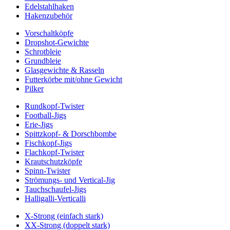
Edelstahlhaken
Hakenzubehör
Vorschaltköpfe
Dropshot-Gewichte
Schrotbleie
Grundbleie
Glasgewichte & Rasseln
Futterkörbe mit/ohne Gewicht
Pilker
Rundkopf-Twister
Football-Jigs
Erie-Jigs
Spittzkopf- & Dorschbombe
Fischkopf-Jigs
Flachkopf-Twister
Krautschutzköpfe
Spinn-Twister
Strömungs- und Vertical-Jig
Tauchschaufel-Jigs
Halligalli-Verticalli
X-Strong (einfach stark)
XX-Strong (doppelt stark)