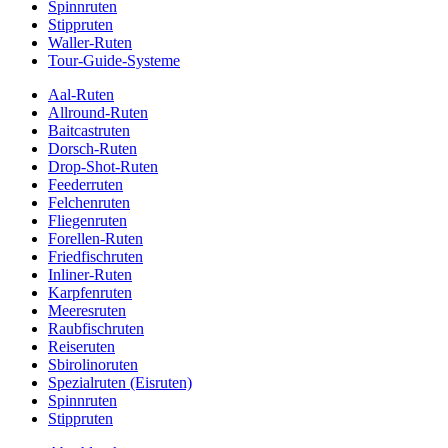
Spinnruten
Stippruten
Waller-Ruten
Tour-Guide-Systeme
Aal-Ruten
Allround-Ruten
Baitcastruten
Dorsch-Ruten
Drop-Shot-Ruten
Feederruten
Felchenruten
Fliegenruten
Forellen-Ruten
Friedfischruten
Inliner-Ruten
Karpfenruten
Meeresruten
Raubfischruten
Reiseruten
Sbirolinoruten
Spezialruten (Eisruten)
Spinnruten
Stippruten