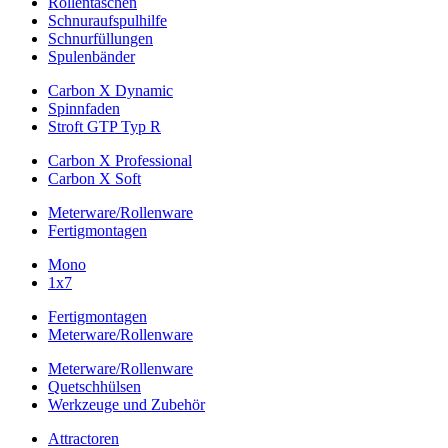
Rollentaschen
Schnuraufspulhilfe
Schnurfüllungen
Spulenbänder
Carbon X Dynamic
Spinnfaden
Stroft GTP Typ R
Carbon X Professional
Carbon X Soft
Meterware/Rollenware
Fertigmontagen
Mono
1x7
Fertigmontagen
Meterware/Rollenware
Meterware/Rollenware
Quetschhülsen
Werkzeuge und Zubehör
Attractoren