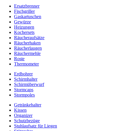
Ersatzbrenner
Fischgriller
Gaskartuschen
Gewürze
Heizungen
Kochersets
Räucheraufsätze
Räucherhaken
Räucherlaugen
Räuchermehle
Roste
Thermometer
Erdbohrer
Schirmhalter
Schirmüberwurf
Stormcaps
Stormpoles
Getränkehalter
Kissen
Organizer
Schutzbezüge
Stuhlaufsatz für Liegen