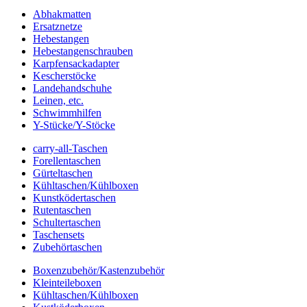
Abhakmatten
Ersatznetze
Hebestangen
Hebestangenschrauben
Karpfensackadapter
Kescherstöcke
Landehandschuhe
Leinen, etc.
Schwimmhilfen
Y-Stücke/Y-Stöcke
carry-all-Taschen
Forellentaschen
Gürteltaschen
Kühltaschen/Kühlboxen
Kunstködertaschen
Rutentaschen
Schultertaschen
Taschensets
Zubehörtaschen
Boxenzubehör/Kastenzubehör
Kleinteileboxen
Kühltaschen/Kühlboxen