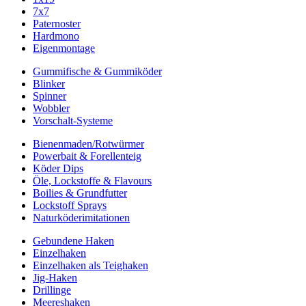
7x7
Paternoster
Hardmono
Eigenmontage
Gummifische & Gummiköder
Blinker
Spinner
Wobbler
Vorschalt-Systeme
Bienenmaden/Rotwürmer
Powerbait & Forellenteig
Köder Dips
Öle, Lockstoffe & Flavours
Boilies & Grundfutter
Lockstoff Sprays
Naturköderimitationen
Gebundene Haken
Einzelhaken
Einzelhaken als Teighaken
Jig-Haken
Drillinge
Meereshaken