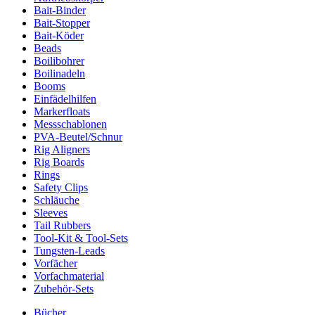
Bait-Binder
Bait-Stopper
Bait-Köder
Beads
Boilibohrer
Boilinadeln
Booms
Einfädelhilfen
Markerfloats
Messschablonen
PVA-Beutel/Schnur
Rig Aligners
Rig Boards
Rings
Safety Clips
Schläuche
Sleeves
Tail Rubbers
Tool-Kit & Tool-Sets
Tungsten-Leads
Vorfächer
Vorfachmaterial
Zubehör-Sets
Bücher