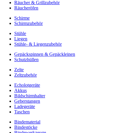
Räucher & Grillzubehör
Räucheröfen
Schirme
Schirmzubehör
Stühle
Liegen
Stühle- & Liegenzubehör
Gepäckspinnen & Gepäckleinen
Schutzhüllen
Zelte
Zeltzubehör
Echolotgeräte
Akkus
Bildschirmhalter
Geberstangen
Ladegeräte
Taschen
Bindematerial
Bindestöcke
Bindewerkzeuge