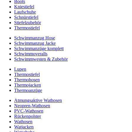
Boots
Kniestiefel
Laufschuhe
Schnürstiefel
Stiefelzubehör
Thermostiefel
Schwimmanzug Hose
Schwimmanzug Jacke
Schwimmanzüge komplett
Schwimmoveralls
Schwimmwesten & Zubehör
Lupen
Thermostiefel
Thermohosen
Thermojacken
Thermoanzüge
Atmungsaktive Wathosen
Neopren-Wathosen
PVC-Wathosen
Rückenpolster
Wathosen
Watjacken