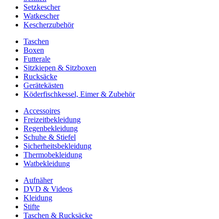
Setzkescher
Watkescher
Kescherzubehör
Taschen
Boxen
Futterale
Sitzkiepen & Sitzboxen
Rucksäcke
Gerätekästen
Köderfischkessel, Eimer & Zubehör
Accessoires
Freizeitbekleidung
Regenbekleidung
Schuhe & Stiefel
Sicherheitsbekleidung
Thermobekleidung
Watbekleidung
Aufnäher
DVD & Videos
Kleidung
Stifte
Taschen & Rucksäcke