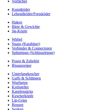
Vorfächer
Kunstköder
Lebendköder/Fressköder
Haken
Bleie & Gewichte
Jig-Köpfe
Wirbel
Snaps (Karabiner)
Verbinder & Connectoren
Splintringe (Schlüsselringe)
Posen & Zubehör
Bissanzeiger
Unterfangkescher
Gaffs & Schlingen
Wurfnetze
Krebsteller
Karpfensäcke
Kescherköpfe
Lip-Grips
Reusen
Senken