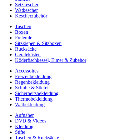
Setzkescher
Watkescher
Kescherzubehör
Taschen
Boxen
Futterale
Sitzkiepen & Sitzboxen
Rucksäcke
Gerätekästen
Köderfischkessel, Eimer & Zubehör
Accessoires
Freizeitbekleidung
Regenbekleidung
Schuhe & Stiefel
Sicherheitsbekleidung
Thermobekleidung
Watbekleidung
Aufnäher
DVD & Videos
Kleidung
Stifte
Taschen & Rucksäcke