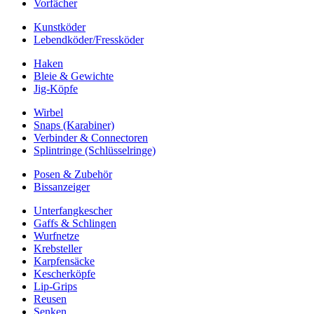
Vorfächer
Kunstköder
Lebendköder/Fressköder
Haken
Bleie & Gewichte
Jig-Köpfe
Wirbel
Snaps (Karabiner)
Verbinder & Connectoren
Splintringe (Schlüsselringe)
Posen & Zubehör
Bissanzeiger
Unterfangkescher
Gaffs & Schlingen
Wurfnetze
Krebsteller
Karpfensäcke
Kescherköpfe
Lip-Grips
Reusen
Senken