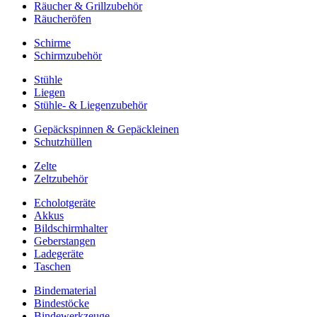
Räucher & Grillzubehör
Räucheröfen
Schirme
Schirmzubehör
Stühle
Liegen
Stühle- & Liegenzubehör
Gepäckspinnen & Gepäckleinen
Schutzhüllen
Zelte
Zeltzubehör
Echolotgeräte
Akkus
Bildschirmhalter
Geberstangen
Ladegeräte
Taschen
Bindematerial
Bindestöcke
Bindewerkzeuge