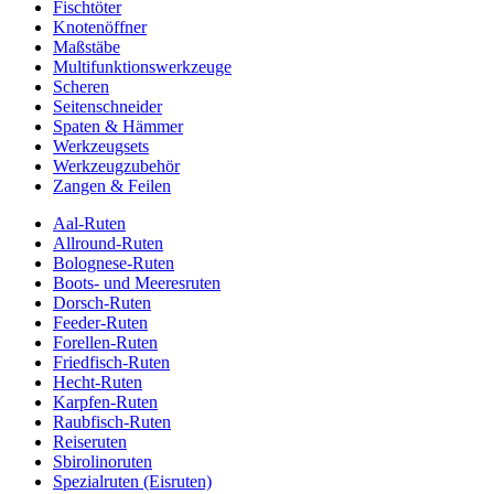
Fischtöter
Knotenöffner
Maßstäbe
Multifunktionswerkzeuge
Scheren
Seitenschneider
Spaten & Hämmer
Werkzeugsets
Werkzeugzubehör
Zangen & Feilen
Aal-Ruten
Allround-Ruten
Bolognese-Ruten
Boots- und Meeresruten
Dorsch-Ruten
Feeder-Ruten
Forellen-Ruten
Friedfisch-Ruten
Hecht-Ruten
Karpfen-Ruten
Raubfisch-Ruten
Reiseruten
Sbirolinoruten
Spezialruten (Eisruten)