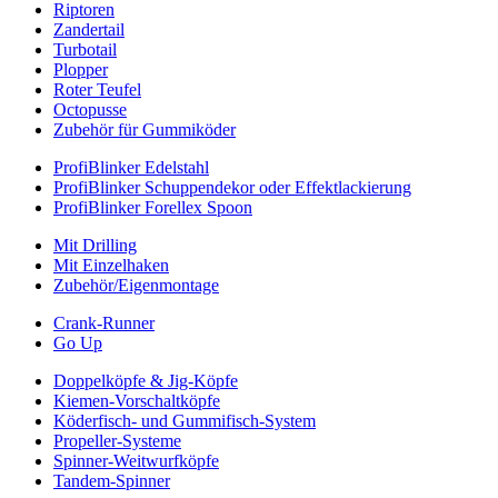
Riptoren
Zandertail
Turbotail
Plopper
Roter Teufel
Octopusse
Zubehör für Gummiköder
ProfiBlinker Edelstahl
ProfiBlinker Schuppendekor oder Effektlackierung
ProfiBlinker Forellex Spoon
Mit Drilling
Mit Einzelhaken
Zubehör/Eigenmontage
Crank-Runner
Go Up
Doppelköpfe & Jig-Köpfe
Kiemen-Vorschaltköpfe
Köderfisch- und Gummifisch-System
Propeller-Systeme
Spinner-Weitwurfköpfe
Tandem-Spinner