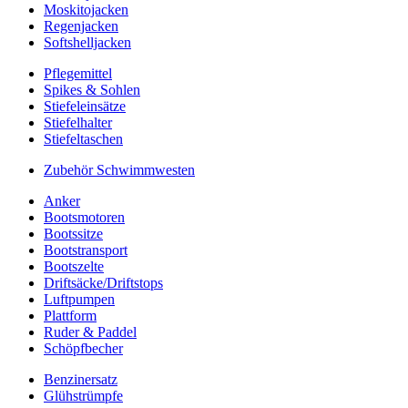
Moskitojacken
Regenjacken
Softshelljacken
Pflegemittel
Spikes & Sohlen
Stiefeleinsätze
Stiefelhalter
Stiefeltaschen
Zubehör Schwimmwesten
Anker
Bootsmotoren
Bootssitze
Bootstransport
Bootszelte
Driftsäcke/Driftstops
Luftpumpen
Plattform
Ruder & Paddel
Schöpfbecher
Benzinersatz
Glühstrümpfe