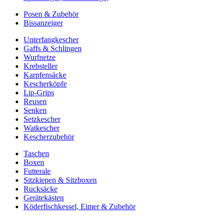
Posen & Zubehör
Bissanzeiger
Unterfangkescher
Gaffs & Schlingen
Wurfnetze
Krebsteller
Karpfensäcke
Kescherköpfe
Lip-Grips
Reusen
Senken
Setzkescher
Watkescher
Kescherzubehör
Taschen
Boxen
Futterale
Sitzkiepen & Sitzboxen
Rucksäcke
Gerätekästen
Köderfischkessel, Eimer & Zubehör