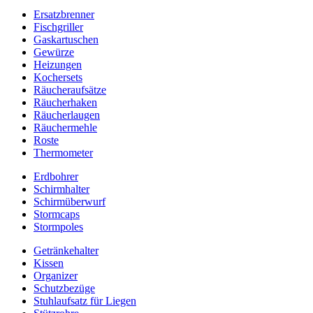
Ersatzbrenner
Fischgriller
Gaskartuschen
Gewürze
Heizungen
Kochersets
Räucheraufsätze
Räucherhaken
Räucherlaugen
Räuchermehle
Roste
Thermometer
Erdbohrer
Schirmhalter
Schirmüberwurf
Stormcaps
Stormpoles
Getränkehalter
Kissen
Organizer
Schutzbezüge
Stuhlaufsatz für Liegen