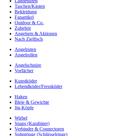
Landehilfen
Taschen/Kästen
Bekleidung
Fanartikel
Outdoor & Co.
Zubehör
Angelsets & Aktionen
Nach Zielfisch
Angelruten
Angelrollen
Angelschnüre
Vorfächer
Kunstköder
Lebendköder/Fressköder
Haken
Bleie & Gewichte
Jig-Köpfe
Wirbel
Snaps (Karabiner)
Verbinder & Connectoren
Splintringe (Schlüsselringe)