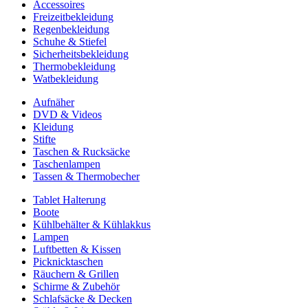
Accessoires
Freizeitbekleidung
Regenbekleidung
Schuhe & Stiefel
Sicherheitsbekleidung
Thermobekleidung
Watbekleidung
Aufnäher
DVD & Videos
Kleidung
Stifte
Taschen & Rucksäcke
Taschenlampen
Tassen & Thermobecher
Tablet Halterung
Boote
Kühlbehälter & Kühlakkus
Lampen
Luftbetten & Kissen
Picknicktaschen
Räuchern & Grillen
Schirme & Zubehör
Schlafsäcke & Decken