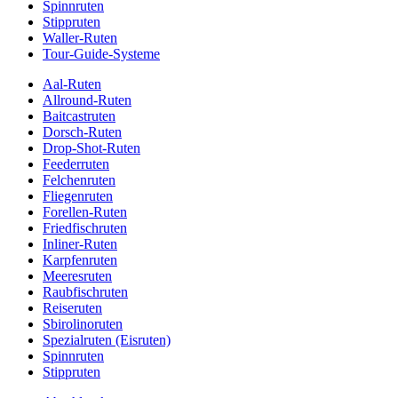
Spinnruten
Stippruten
Waller-Ruten
Tour-Guide-Systeme
Aal-Ruten
Allround-Ruten
Baitcastruten
Dorsch-Ruten
Drop-Shot-Ruten
Feederruten
Felchenruten
Fliegenruten
Forellen-Ruten
Friedfischruten
Inliner-Ruten
Karpfenruten
Meeresruten
Raubfischruten
Reiseruten
Sbirolinoruten
Spezialruten (Eisruten)
Spinnruten
Stippruten