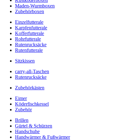
Kustköderboxen
Maden-Wurmboxen
Zubehörboxen
Einzelfutterale
Karpfenfutterale
Kofferfutterale
Rohrfutterale
Rutenrucksäcke
Rutenfutterale
Sitzkissen
carry-all-Taschen
Rutenrucksäcke
Zubehörkästen
Eimer
Köderfischkessel
Zubehör
Brillen
Gürtel & Schürzen
Handschuhe
Handwärmer & Fußwärmer