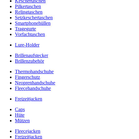
Keschertaschen
Pilkertaschen
Relingtaschen
Setzkeschertaschen
Smartphonehüllen
Tragegurte
Vorfachtaschen
Lure-Holder
Brillenaufstecker
Brillenzubehör
Thermohandschuhe
Fingerschutz
Neoprenhandschuhe
Fleecehandschuhe
Freizeitjacken
Caps
Hüte
Mützen
Fleecejacken
Freizeitjacken