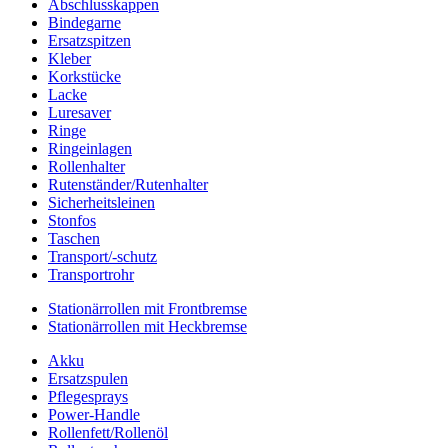
Abschlusskappen
Bindegarne
Ersatzspitzen
Kleber
Korkstücke
Lacke
Luresaver
Ringe
Ringeinlagen
Rollenhalter
Rutenständer/Rutenhalter
Sicherheitsleinen
Stonfos
Taschen
Transport/-schutz
Transportrohr
Stationärrollen mit Frontbremse
Stationärrollen mit Heckbremse
Akku
Ersatzspulen
Pflegesprays
Power-Handle
Rollenfett/Rollenöl