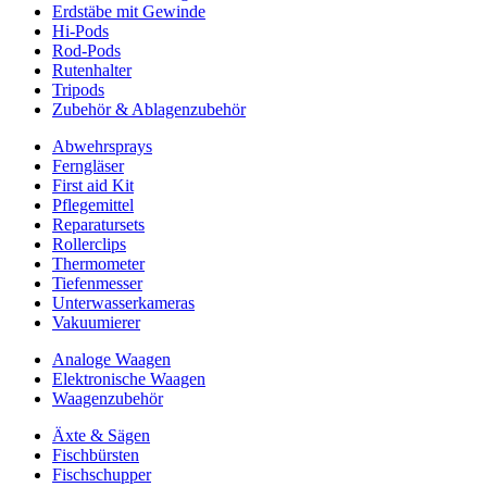
Erdstäbe mit Gewinde
Hi-Pods
Rod-Pods
Rutenhalter
Tripods
Zubehör & Ablagenzubehör
Abwehrsprays
Ferngläser
First aid Kit
Pflegemittel
Reparatursets
Rollerclips
Thermometer
Tiefenmesser
Unterwasserkameras
Vakuumierer
Analoge Waagen
Elektronische Waagen
Waagenzubehör
Äxte & Sägen
Fischbürsten
Fischschupper