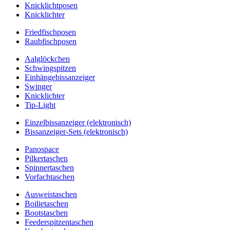
Knicklichtposen
Knicklichter
Friedfischposen
Raubfischposen
Aalglöckchen
Schwingspitzen
Einhängebissanzeiger
Swinger
Knicklichter
Tip-Light
Einzelbissanzeiger (elektronisch)
Bissanzeiger-Sets (elektronisch)
Panospace
Pilkertaschen
Spinnertaschen
Vorfachtaschen
Ausweistaschen
Boilietaschen
Bootstaschen
Feederspitzentaschen