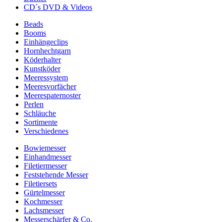
CD´s DVD & Videos
Beads
Booms
Einhängeclips
Hornhechtgarn
Köderhalter
Kunstköder
Meeressystem
Meeresvorfächer
Meerespaternoster
Perlen
Schläuche
Sortimente
Verschiedenes
Bowiemesser
Einhandmesser
Filetiermesser
Feststehende Messer
Filetiersets
Gürtelmesser
Kochmesser
Lachsmesser
Messerschärfer & Co.