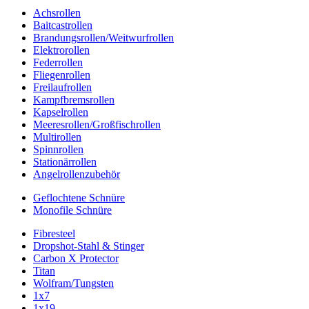
Achsrollen
Baitcastrollen
Brandungsrollen/Weitwurfrollen
Elektrorollen
Federrollen
Fliegenrollen
Freilaufrollen
Kampfbremsrollen
Kapselrollen
Meeresrollen/Großfischrollen
Multirollen
Spinnrollen
Stationärrollen
Angelrollenzubehör
Geflochtene Schnüre
Monofile Schnüre
Fibresteel
Dropshot-Stahl & Stinger
Carbon X Protector
Titan
Wolfram/Tungsten
1x7
1x19