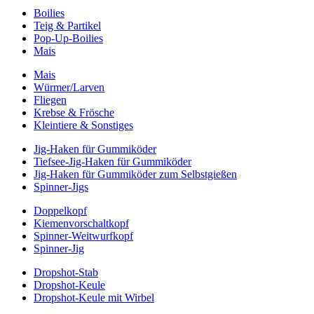
Boilies
Teig & Partikel
Pop-Up-Boilies
Mais
Mais
Würmer/Larven
Fliegen
Krebse & Frösche
Kleintiere & Sonstiges
Jig-Haken für Gummiköder
Tiefsee-Jig-Haken für Gummiköder
Jig-Haken für Gummiköder zum Selbstgießen
Spinner-Jigs
Doppelkopf
Kiemenvorschaltkopf
Spinner-Weitwurfkopf
Spinner-Jig
Dropshot-Stab
Dropshot-Keule
Dropshot-Keule mit Wirbel