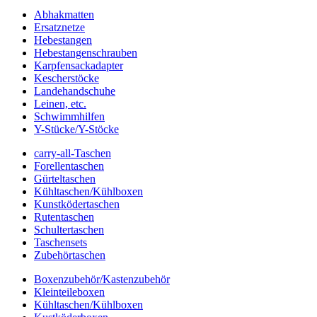
Abhakmatten
Ersatznetze
Hebestangen
Hebestangenschrauben
Karpfensackadapter
Kescherstöcke
Landehandschuhe
Leinen, etc.
Schwimmhilfen
Y-Stücke/Y-Stöcke
carry-all-Taschen
Forellentaschen
Gürteltaschen
Kühltaschen/Kühlboxen
Kunstködertaschen
Rutentaschen
Schultertaschen
Taschensets
Zubehörtaschen
Boxenzubehör/Kastenzubehör
Kleinteileboxen
Kühltaschen/Kühlboxen