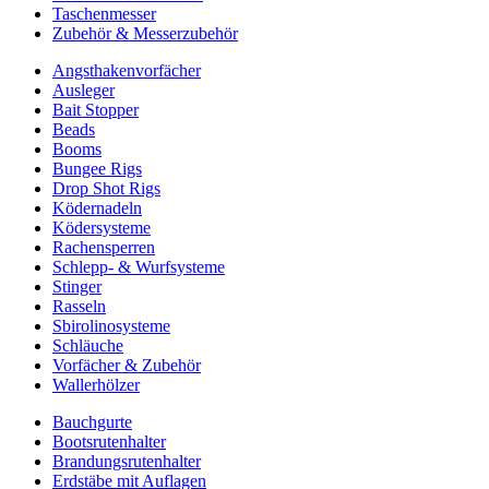
Taschenmesser
Zubehör & Messerzubehör
Angsthakenvorfächer
Ausleger
Bait Stopper
Beads
Booms
Bungee Rigs
Drop Shot Rigs
Ködernadeln
Ködersysteme
Rachensperren
Schlepp- & Wurfsysteme
Stinger
Rasseln
Sbirolinosysteme
Schläuche
Vorfächer & Zubehör
Wallerhölzer
Bauchgurte
Bootsrutenhalter
Brandungsrutenhalter
Erdstäbe mit Auflagen