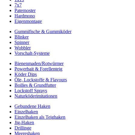
7x7
Paternoster
Hardmono
Eigenmontage
Gummifische & Gummiköder
Blinker
Spinner
Wobbler
Vorschalt-Systeme
Bienenmaden/Rotwürmer
Powerbait & Forellenteig
Köder Dips
Öle, Lockstoffe & Flavours
Boilies & Grundfutter
Lockstoff Sprays
Naturköderimitationen
Gebundene Haken
Einzelhaken
Einzelhaken als Teighaken
Jig-Haken
Drillinge
Meereshaken