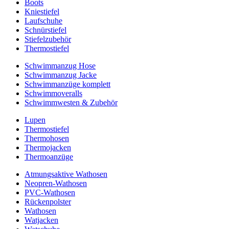
Boots
Kniestiefel
Laufschuhe
Schnürstiefel
Stiefelzubehör
Thermostiefel
Schwimmanzug Hose
Schwimmanzug Jacke
Schwimmanzüge komplett
Schwimmoveralls
Schwimmwesten & Zubehör
Lupen
Thermostiefel
Thermohosen
Thermojacken
Thermoanzüge
Atmungsaktive Wathosen
Neopren-Wathosen
PVC-Wathosen
Rückenpolster
Wathosen
Watjacken