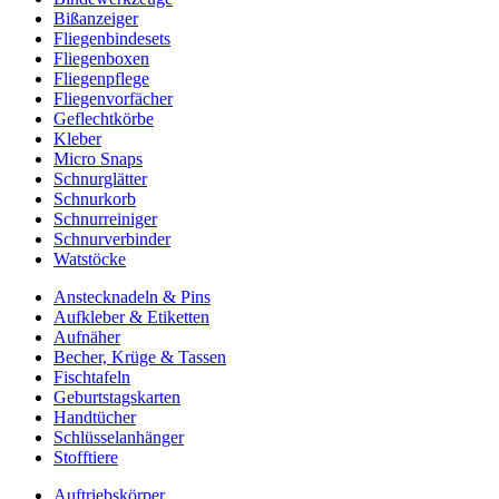
Bißanzeiger
Fliegenbindesets
Fliegenboxen
Fliegenpflege
Fliegenvorfächer
Geflechtkörbe
Kleber
Micro Snaps
Schnurglätter
Schnurkorb
Schnurreiniger
Schnurverbinder
Watstöcke
Anstecknadeln & Pins
Aufkleber & Etiketten
Aufnäher
Becher, Krüge & Tassen
Fischtafeln
Geburtstagskarten
Handtücher
Schlüsselanhänger
Stofftiere
Auftriebskörper