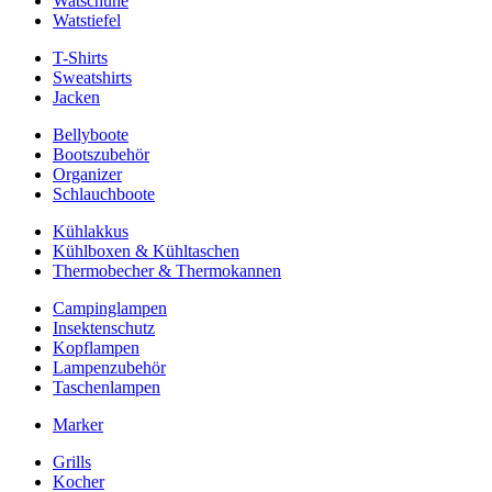
Watschuhe
Watstiefel
T-Shirts
Sweatshirts
Jacken
Bellyboote
Bootszubehör
Organizer
Schlauchboote
Kühlakkus
Kühlboxen & Kühltaschen
Thermobecher & Thermokannen
Campinglampen
Insektenschutz
Kopflampen
Lampenzubehör
Taschenlampen
Marker
Grills
Kocher