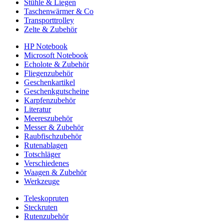
Stühle & Liegen
Taschenwärmer & Co
Transporttrolley
Zelte & Zubehör
HP Notebook
Microsoft Notebook
Echolote & Zubehör
Fliegenzubehör
Geschenkartikel
Geschenkgutscheine
Karpfenzubehör
Literatur
Meereszubehör
Messer & Zubehör
Raubfischzubehör
Rutenablagen
Totschläger
Verschiedenes
Waagen & Zubehör
Werkzeuge
Teleskopruten
Steckruten
Rutenzubehör