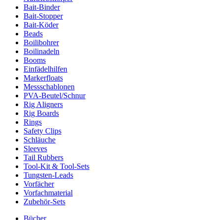
Bait-Binder
Bait-Stopper
Bait-Köder
Beads
Boilibohrer
Boilinadeln
Booms
Einfädelhilfen
Markerfloats
Messschablonen
PVA-Beutel/Schnur
Rig Aligners
Rig Boards
Rings
Safety Clips
Schläuche
Sleeves
Tail Rubbers
Tool-Kit & Tool-Sets
Tungsten-Leads
Vorfächer
Vorfachmaterial
Zubehör-Sets
Bücher