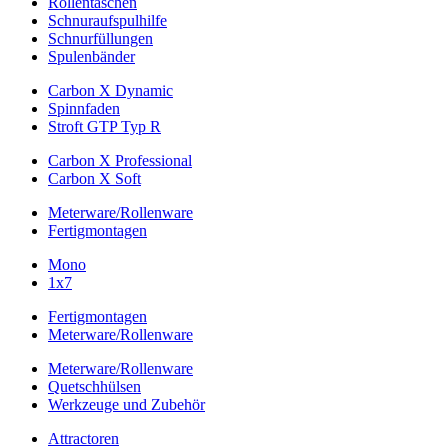
Rollentaschen
Schnuraufspulhilfe
Schnurfüllungen
Spulenbänder
Carbon X Dynamic
Spinnfaden
Stroft GTP Typ R
Carbon X Professional
Carbon X Soft
Meterware/Rollenware
Fertigmontagen
Mono
1x7
Fertigmontagen
Meterware/Rollenware
Meterware/Rollenware
Quetschhülsen
Werkzeuge und Zubehör
Attractoren