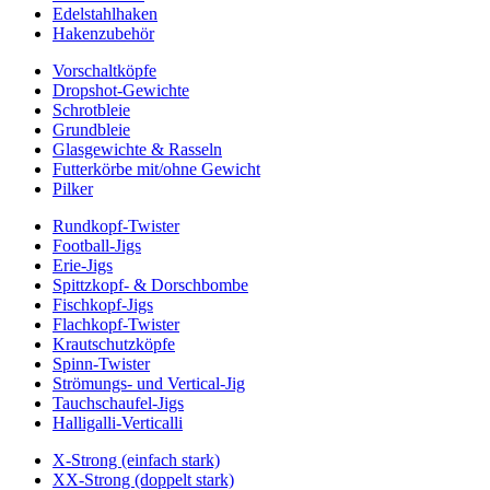
Edelstahlhaken
Hakenzubehör
Vorschaltköpfe
Dropshot-Gewichte
Schrotbleie
Grundbleie
Glasgewichte & Rasseln
Futterkörbe mit/ohne Gewicht
Pilker
Rundkopf-Twister
Football-Jigs
Erie-Jigs
Spittzkopf- & Dorschbombe
Fischkopf-Jigs
Flachkopf-Twister
Krautschutzköpfe
Spinn-Twister
Strömungs- und Vertical-Jig
Tauchschaufel-Jigs
Halligalli-Verticalli
X-Strong (einfach stark)
XX-Strong (doppelt stark)