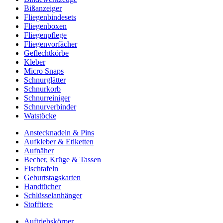
Bißanzeiger
Fliegenbindesets
Fliegenboxen
Fliegenpflege
Fliegenvorfächer
Geflechtkörbe
Kleber
Micro Snaps
Schnurglätter
Schnurkorb
Schnurreiniger
Schnurverbinder
Watstöcke
Anstecknadeln & Pins
Aufkleber & Etiketten
Aufnäher
Becher, Krüge & Tassen
Fischtafeln
Geburtstagskarten
Handtücher
Schlüsselanhänger
Stofftiere
Auftriebskörper