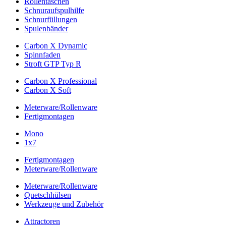
Rollentaschen
Schnuraufspulhilfe
Schnurfüllungen
Spulenbänder
Carbon X Dynamic
Spinnfaden
Stroft GTP Typ R
Carbon X Professional
Carbon X Soft
Meterware/Rollenware
Fertigmontagen
Mono
1x7
Fertigmontagen
Meterware/Rollenware
Meterware/Rollenware
Quetschhülsen
Werkzeuge und Zubehör
Attractoren