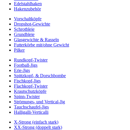
Edelstahlhaken
Hakenzubehör
Vorschaltköpfe
Dropshot-Gewichte
Schrotbleie
Grundbleie
Glasgewichte & Rasseln
Futterkörbe mit/ohne Gewicht
Pilker
Rundkopf-Twister
Football-Jigs
Erie-Jigs
Spittzkopf- & Dorschbombe
Fischkopf-Jigs
Flachkopf-Twister
Krautschutzköpfe
Spinn-Twister
Strömungs- und Vertical-Jig
Tauchschaufel-Jigs
Halligalli-Verticalli
X-Strong (einfach stark)
XX-Strong (doppelt stark)