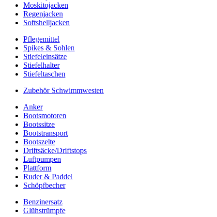
Moskitojacken
Regenjacken
Softshelljacken
Pflegemittel
Spikes & Sohlen
Stiefeleinsätze
Stiefelhalter
Stiefeltaschen
Zubehör Schwimmwesten
Anker
Bootsmotoren
Bootssitze
Bootstransport
Bootszelte
Driftsäcke/Driftstops
Luftpumpen
Plattform
Ruder & Paddel
Schöpfbecher
Benzinersatz
Glühstrümpfe