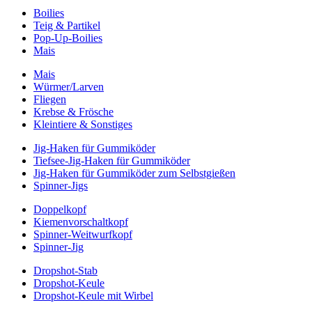
Boilies
Teig & Partikel
Pop-Up-Boilies
Mais
Mais
Würmer/Larven
Fliegen
Krebse & Frösche
Kleintiere & Sonstiges
Jig-Haken für Gummiköder
Tiefsee-Jig-Haken für Gummiköder
Jig-Haken für Gummiköder zum Selbstgießen
Spinner-Jigs
Doppelkopf
Kiemenvorschaltkopf
Spinner-Weitwurfkopf
Spinner-Jig
Dropshot-Stab
Dropshot-Keule
Dropshot-Keule mit Wirbel