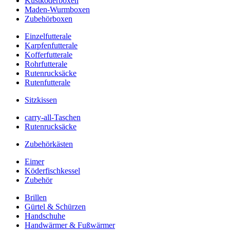
Kustköderboxen
Maden-Wurmboxen
Zubehörboxen
Einzelfutterale
Karpfenfutterale
Kofferfutterale
Rohrfutterale
Rutenrucksäcke
Rutenfutterale
Sitzkissen
carry-all-Taschen
Rutenrucksäcke
Zubehörkästen
Eimer
Köderfischkessel
Zubehör
Brillen
Gürtel & Schürzen
Handschuhe
Handwärmer & Fußwärmer