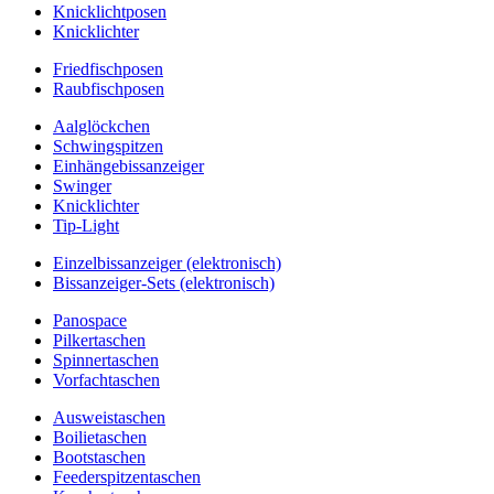
Knicklichtposen
Knicklichter
Friedfischposen
Raubfischposen
Aalglöckchen
Schwingspitzen
Einhängebissanzeiger
Swinger
Knicklichter
Tip-Light
Einzelbissanzeiger (elektronisch)
Bissanzeiger-Sets (elektronisch)
Panospace
Pilkertaschen
Spinnertaschen
Vorfachtaschen
Ausweistaschen
Boilietaschen
Bootstaschen
Feederspitzentaschen