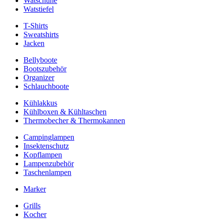
Watschuhe
Watstiefel
T-Shirts
Sweatshirts
Jacken
Bellyboote
Bootszubehör
Organizer
Schlauchboote
Kühlakkus
Kühlboxen & Kühltaschen
Thermobecher & Thermokannen
Campinglampen
Insektenschutz
Kopflampen
Lampenzubehör
Taschenlampen
Marker
Grills
Kocher