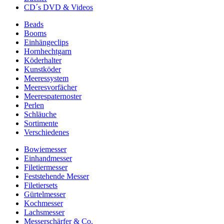
CD´s DVD & Videos
Beads
Booms
Einhängeclips
Hornhechtgarn
Köderhalter
Kunstköder
Meeressystem
Meeresvorfächer
Meerespaternoster
Perlen
Schläuche
Sortimente
Verschiedenes
Bowiemesser
Einhandmesser
Filetiermesser
Feststehende Messer
Filetiersets
Gürtelmesser
Kochmesser
Lachsmesser
Messerschärfer & Co.