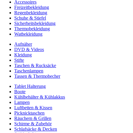
Accessoires
Freizeitbekleidung
Regenbekleidung
Schuhe & Stiefel
Sicherheitsbekleidung
Thermobekleidung
Watbekleidung
Aufnäher
DVD & Videos
Kleidung
Stifte
Taschen & Rucksäcke
Taschenlampen
Tassen & Thermobecher
Tablet Halterung
Boote
Kühlbehälter & Kühlakkus
Lampen
Luftbetten & Kissen
Picknicktaschen
Räuchern & Grillen
Schirme & Zubehör
Schlafsäcke & Decken