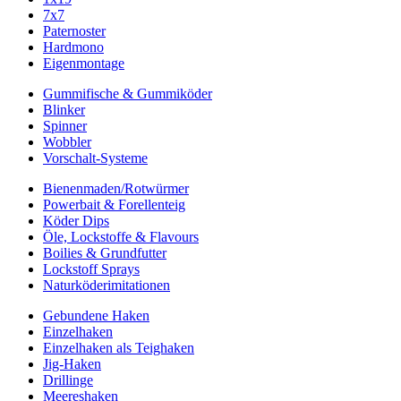
7x7
Paternoster
Hardmono
Eigenmontage
Gummifische & Gummiköder
Blinker
Spinner
Wobbler
Vorschalt-Systeme
Bienenmaden/Rotwürmer
Powerbait & Forellenteig
Köder Dips
Öle, Lockstoffe & Flavours
Boilies & Grundfutter
Lockstoff Sprays
Naturköderimitationen
Gebundene Haken
Einzelhaken
Einzelhaken als Teighaken
Jig-Haken
Drillinge
Meereshaken