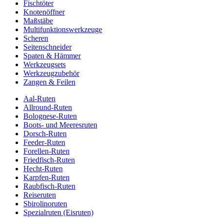
Fischtöter
Knotenöffner
Maßstäbe
Multifunktionswerkzeuge
Scheren
Seitenschneider
Spaten & Hämmer
Werkzeugsets
Werkzeugzubehör
Zangen & Feilen
Aal-Ruten
Allround-Ruten
Bolognese-Ruten
Boots- und Meeresruten
Dorsch-Ruten
Feeder-Ruten
Forellen-Ruten
Friedfisch-Ruten
Hecht-Ruten
Karpfen-Ruten
Raubfisch-Ruten
Reiseruten
Sbirolinoruten
Spezialruten (Eisruten)