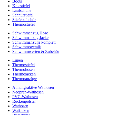
Boots
Kniestiefel
Laufschuhe
Schnürstiefel
Stiefelzubehör
Thermostiefel
Schwimmanzug Hose
Schwimmanzug Jacke
Schwimmanzüge komplett
Schwimmoveralls
Schwimmwesten & Zubehör
Lupen
Thermostiefel
Thermohosen
Thermojacken
Thermoanzüge
Atmungsaktive Wathosen
Neopren-Wathosen
PVC-Wathosen
Rückenpolster
Wathosen
Watjacken