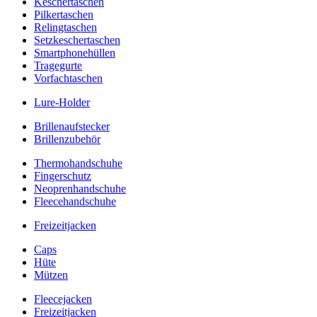
Keschertaschen
Pilkertaschen
Relingtaschen
Setzkeschertaschen
Smartphonehüllen
Tragegurte
Vorfachtaschen
Lure-Holder
Brillenaufstecker
Brillenzubehör
Thermohandschuhe
Fingerschutz
Neoprenhandschuhe
Fleecehandschuhe
Freizeitjacken
Caps
Hüte
Mützen
Fleecejacken
Freizeitjacken