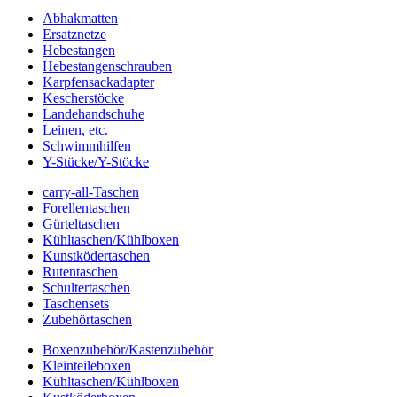
Abhakmatten
Ersatznetze
Hebestangen
Hebestangenschrauben
Karpfensackadapter
Kescherstöcke
Landehandschuhe
Leinen, etc.
Schwimmhilfen
Y-Stücke/Y-Stöcke
carry-all-Taschen
Forellentaschen
Gürteltaschen
Kühltaschen/Kühlboxen
Kunstködertaschen
Rutentaschen
Schultertaschen
Taschensets
Zubehörtaschen
Boxenzubehör/Kastenzubehör
Kleinteileboxen
Kühltaschen/Kühlboxen