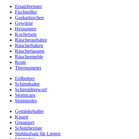
Ersatzbrenner
Fischgriller
Gaskartuschen
Gewürze
Heizungen
Kochersets
Räucheraufsätze
Räucherhaken
Räucherlaugen
Räuchermehle
Roste
Thermometer
Erdbohrer
Schirmhalter
Schirmüberwurf
Stormcaps
Stormpoles
Getränkehalter
Kissen
Organizer
Schutzbezüge
Stuhlaufsatz für Liegen