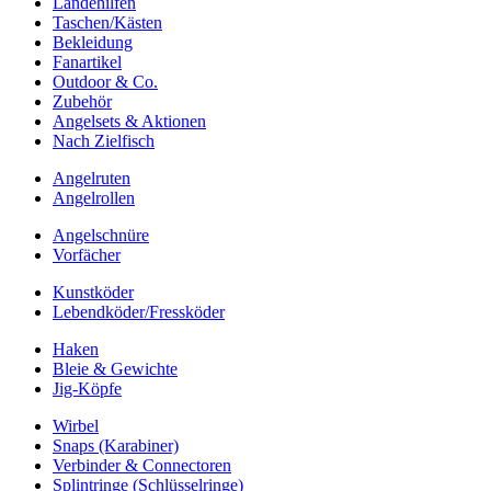
Landehilfen
Taschen/Kästen
Bekleidung
Fanartikel
Outdoor & Co.
Zubehör
Angelsets & Aktionen
Nach Zielfisch
Angelruten
Angelrollen
Angelschnüre
Vorfächer
Kunstköder
Lebendköder/Fressköder
Haken
Bleie & Gewichte
Jig-Köpfe
Wirbel
Snaps (Karabiner)
Verbinder & Connectoren
Splintringe (Schlüsselringe)