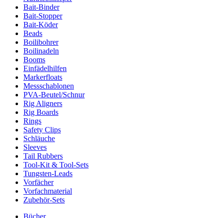
Bait-Binder
Bait-Stopper
Bait-Köder
Beads
Boilibohrer
Boilinadeln
Booms
Einfädelhilfen
Markerfloats
Messschablonen
PVA-Beutel/Schnur
Rig Aligners
Rig Boards
Rings
Safety Clips
Schläuche
Sleeves
Tail Rubbers
Tool-Kit & Tool-Sets
Tungsten-Leads
Vorfächer
Vorfachmaterial
Zubehör-Sets
Bücher