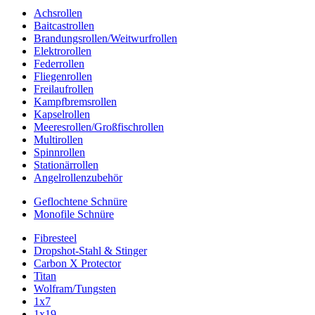
Achsrollen
Baitcastrollen
Brandungsrollen/Weitwurfrollen
Elektrorollen
Federrollen
Fliegenrollen
Freilaufrollen
Kampfbremsrollen
Kapselrollen
Meeresrollen/Großfischrollen
Multirollen
Spinnrollen
Stationärrollen
Angelrollenzubehör
Geflochtene Schnüre
Monofile Schnüre
Fibresteel
Dropshot-Stahl & Stinger
Carbon X Protector
Titan
Wolfram/Tungsten
1x7
1x19