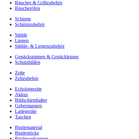
Räucher & Grillzubehör
Räucheröfen
Schirme
Schirmzubehör
Stühle
Liegen
Stühle- & Liegenzubehör
Gepäckspinnen & Gepäckleinen
Schutzhüllen
Zelte
Zeltzubehör
Echolotgeräte
Akkus
Bildschirmhalter
Geberstangen
Ladegeräte
Taschen
Bindematerial
Bindestöcke
Bindewerkzeuge