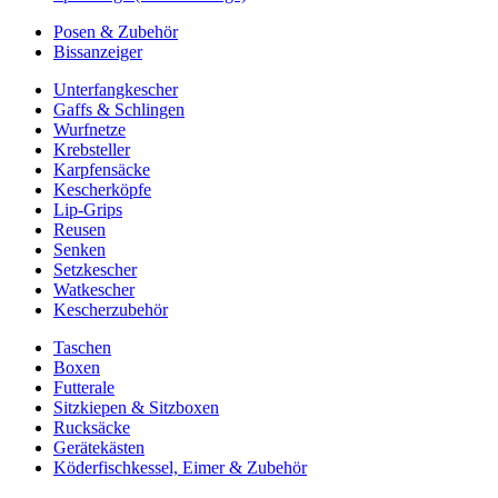
Posen & Zubehör
Bissanzeiger
Unterfangkescher
Gaffs & Schlingen
Wurfnetze
Krebsteller
Karpfensäcke
Kescherköpfe
Lip-Grips
Reusen
Senken
Setzkescher
Watkescher
Kescherzubehör
Taschen
Boxen
Futterale
Sitzkiepen & Sitzboxen
Rucksäcke
Gerätekästen
Köderfischkessel, Eimer & Zubehör