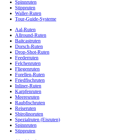
Spinnruten
Stippruten
Waller-Ruten
Tour-Guide-Systeme
Aal-Ruten
Allround-Ruten
Baitcastruten
Dorsch-Ruten
Drop-Shot-Ruten
Feederruten
Felchenruten
Fliegenruten
Forellen-Ruten
Friedfischruten
Inliner-Ruten
Karpfenruten
Meeresruten
Raubfischruten
Reiseruten
Sbirolinoruten
Spezialruten (Eisruten)
Spinnruten
Stippruten