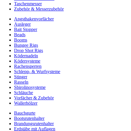
Taschenmesser
Zubehör & Messerzubehör
Angsthakenvorfächer
Ausleger
Bait Stopper
Beads
Booms
Bungee Rigs
Drop Shot Rigs
Ködernadeln
Ködersysteme
Rachensperren
Schlepp- & Wurfsysteme
Stinger
Rasseln
Sbirolinosysteme
Schläuche
Vorfächer & Zubehör
Wallerhölzer
Bauchgurte
Bootsrutenhalter
Brandungsrutenhalter
Erdstäbe mit Auflagen