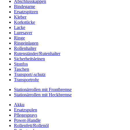
Abschlusskappen
Bindegarne
Ersatzspitzen
Kleber
Korkstücke
Lacke
Luresaver
Ringe
Ringeinlagen
Rollenhalter
Rutenständer/Rutenhalter
Sicherheitsleinen
Stonfos
Taschen
Transport/-schutz
Transportrohr
Stationärrollen mit Frontbremse
Stationärrollen mit Heckbremse
Akku
Ersatzspulen
Pflegesprays
Power-Handle
Rollenfett/Rollenöl