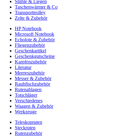
Stühle & Liegen
Taschenwärmer & Co
Transporttrolley
Zelte & Zubehör
HP Notebook
Microsoft Notebook
Echolote & Zubehör
Fliegenzubehör
Geschenkartikel
Geschenkgutscheine
Karpfenzubehör
Literatur
Meereszubehör
Messer & Zubehör
Raubfischzubehör
Rutenablagen
Totschläger
Verschiedenes
Waagen & Zubehör
Werkzeuge
Teleskopruten
Steckruten
Rutenzubehör