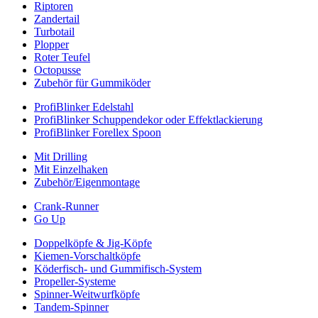
Riptoren
Zandertail
Turbotail
Plopper
Roter Teufel
Octopusse
Zubehör für Gummiköder
ProfiBlinker Edelstahl
ProfiBlinker Schuppendekor oder Effektlackierung
ProfiBlinker Forellex Spoon
Mit Drilling
Mit Einzelhaken
Zubehör/Eigenmontage
Crank-Runner
Go Up
Doppelköpfe & Jig-Köpfe
Kiemen-Vorschaltköpfe
Köderfisch- und Gummifisch-System
Propeller-Systeme
Spinner-Weitwurfköpfe
Tandem-Spinner