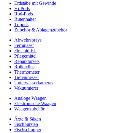
Erdstäbe mit Gewinde
Hi-Pods
Rod-Pods
Rutenhalter
Tripods
Zubehör & Ablagenzubehör
Abwehrsprays
Ferngläser
First aid Kit
Pflegemittel
Reparatursets
Rollerclips
Thermometer
Tiefenmesser
Unterwasserkameras
Vakuumierer
Analoge Waagen
Elektronische Waagen
Waagenzubehör
Äxte & Sägen
Fischbürsten
Fischschupper