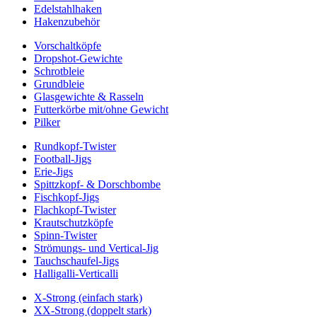
Edelstahlhaken
Hakenzubehör
Vorschaltköpfe
Dropshot-Gewichte
Schrotbleie
Grundbleie
Glasgewichte & Rasseln
Futterkörbe mit/ohne Gewicht
Pilker
Rundkopf-Twister
Football-Jigs
Erie-Jigs
Spittzkopf- & Dorschbombe
Fischkopf-Jigs
Flachkopf-Twister
Krautschutzköpfe
Spinn-Twister
Strömungs- und Vertical-Jig
Tauchschaufel-Jigs
Halligalli-Verticalli
X-Strong (einfach stark)
XX-Strong (doppelt stark)