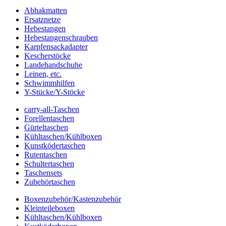
Abhakmatten
Ersatznetze
Hebestangen
Hebestangenschrauben
Karpfensackadapter
Kescherstöcke
Landehandschuhe
Leinen, etc.
Schwimmhilfen
Y-Stücke/Y-Stöcke
carry-all-Taschen
Forellentaschen
Gürteltaschen
Kühltaschen/Kühlboxen
Kunstködertaschen
Rutentaschen
Schultertaschen
Taschensets
Zubehörtaschen
Boxenzubehör/Kastenzubehör
Kleinteileboxen
Kühltaschen/Kühlboxen