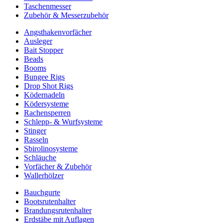
Taschenmesser
Zubehör & Messerzubehör
Angsthakenvorfächer
Ausleger
Bait Stopper
Beads
Booms
Bungee Rigs
Drop Shot Rigs
Ködernadeln
Ködersysteme
Rachensperren
Schlepp- & Wurfsysteme
Stinger
Rasseln
Sbirolinosysteme
Schläuche
Vorfächer & Zubehör
Wallerhölzer
Bauchgurte
Bootsrutenhalter
Brandungsrutenhalter
Erdstäbe mit Auflagen