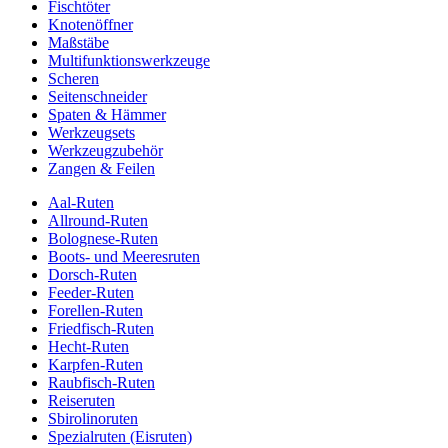
Fischtöter
Knotenöffner
Maßstäbe
Multifunktionswerkzeuge
Scheren
Seitenschneider
Spaten & Hämmer
Werkzeugsets
Werkzeugzubehör
Zangen & Feilen
Aal-Ruten
Allround-Ruten
Bolognese-Ruten
Boots- und Meeresruten
Dorsch-Ruten
Feeder-Ruten
Forellen-Ruten
Friedfisch-Ruten
Hecht-Ruten
Karpfen-Ruten
Raubfisch-Ruten
Reiseruten
Sbirolinoruten
Spezialruten (Eisruten)