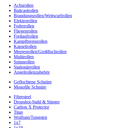
Achsrollen
Baitcastrollen
Brandungsrollen/Weitwurfrollen
Elektrorollen
Federrollen
Fliegenrollen
Freilaufrollen
Kampfbremsrollen
Kapselrollen
Meeresrollen/Großfischrollen
Multirollen
Spinnrollen
Stationärrollen
Angelrollenzubehör
Geflochtene Schnüre
Monofile Schnüre
Fibresteel
Dropshot-Stahl & Stinger
Carbon X Protector
Titan
Wolfram/Tungsten
1x7
1x19