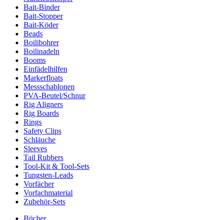
Bait-Binder
Bait-Stopper
Bait-Köder
Beads
Boilibohrer
Boilinadeln
Booms
Einfädelhilfen
Markerfloats
Messschablonen
PVA-Beutel/Schnur
Rig Aligners
Rig Boards
Rings
Safety Clips
Schläuche
Sleeves
Tail Rubbers
Tool-Kit & Tool-Sets
Tungsten-Leads
Vorfächer
Vorfachmaterial
Zubehör-Sets
Bücher