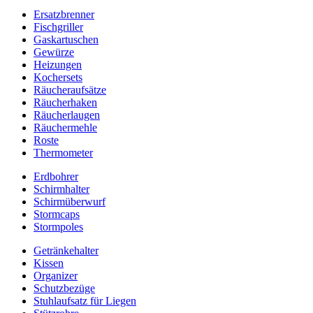
Ersatzbrenner
Fischgriller
Gaskartuschen
Gewürze
Heizungen
Kochersets
Räucheraufsätze
Räucherhaken
Räucherlaugen
Räuchermehle
Roste
Thermometer
Erdbohrer
Schirmhalter
Schirmüberwurf
Stormcaps
Stormpoles
Getränkehalter
Kissen
Organizer
Schutzbezüge
Stuhlaufsatz für Liegen