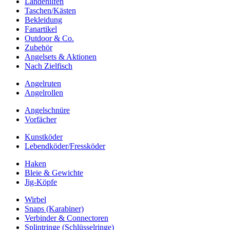
Landehilfen
Taschen/Kästen
Bekleidung
Fanartikel
Outdoor & Co.
Zubehör
Angelsets & Aktionen
Nach Zielfisch
Angelruten
Angelrollen
Angelschnüre
Vorfächer
Kunstköder
Lebendköder/Fressköder
Haken
Bleie & Gewichte
Jig-Köpfe
Wirbel
Snaps (Karabiner)
Verbinder & Connectoren
Splintringe (Schlüsselringe)