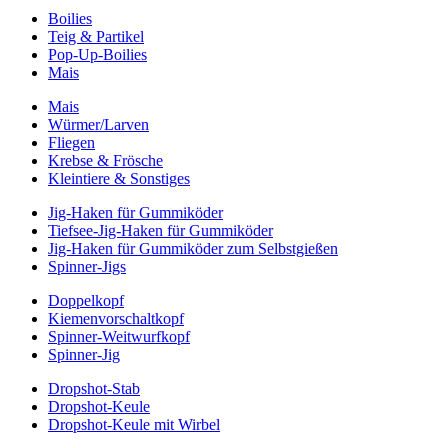
Boilies
Teig & Partikel
Pop-Up-Boilies
Mais
Mais
Würmer/Larven
Fliegen
Krebse & Frösche
Kleintiere & Sonstiges
Jig-Haken für Gummiköder
Tiefsee-Jig-Haken für Gummiköder
Jig-Haken für Gummiköder zum Selbstgießen
Spinner-Jigs
Doppelkopf
Kiemenvorschaltkopf
Spinner-Weitwurfkopf
Spinner-Jig
Dropshot-Stab
Dropshot-Keule
Dropshot-Keule mit Wirbel