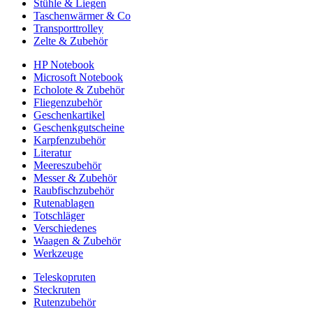
Stühle & Liegen
Taschenwärmer & Co
Transporttrolley
Zelte & Zubehör
HP Notebook
Microsoft Notebook
Echolote & Zubehör
Fliegenzubehör
Geschenkartikel
Geschenkgutscheine
Karpfenzubehör
Literatur
Meereszubehör
Messer & Zubehör
Raubfischzubehör
Rutenablagen
Totschläger
Verschiedenes
Waagen & Zubehör
Werkzeuge
Teleskopruten
Steckruten
Rutenzubehör