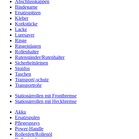
Abschlusskappen
Bindegarne
Ersatzspitzen
Kleber
Korkstücke
Lacke
Luresaver
Ringe
Ringeinlagen
Rollenhalter
Rutenständer/Rutenhalter
Sicherheitsleinen
Stonfos
Taschen
Transport/-schutz
Transportrohr
Stationärrollen mit Frontbremse
Stationärrollen mit Heckbremse
Akku
Ersatzspulen
Pflegesprays
Power-Handle
Rollenfett/Rollenöl