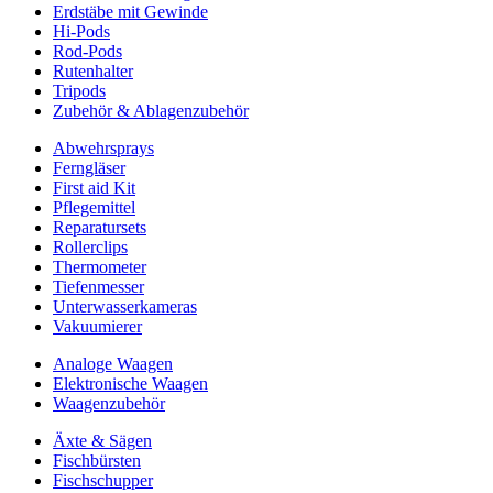
Erdstäbe mit Gewinde
Hi-Pods
Rod-Pods
Rutenhalter
Tripods
Zubehör & Ablagenzubehör
Abwehrsprays
Ferngläser
First aid Kit
Pflegemittel
Reparatursets
Rollerclips
Thermometer
Tiefenmesser
Unterwasserkameras
Vakuumierer
Analoge Waagen
Elektronische Waagen
Waagenzubehör
Äxte & Sägen
Fischbürsten
Fischschupper