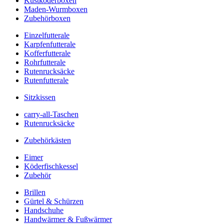
Kustköderboxen
Maden-Wurmboxen
Zubehörboxen
Einzelfutterale
Karpfenfutterale
Kofferfutterale
Rohrfutterale
Rutenrucksäcke
Rutenfutterale
Sitzkissen
carry-all-Taschen
Rutenrucksäcke
Zubehörkästen
Eimer
Köderfischkessel
Zubehör
Brillen
Gürtel & Schürzen
Handschuhe
Handwärmer & Fußwärmer