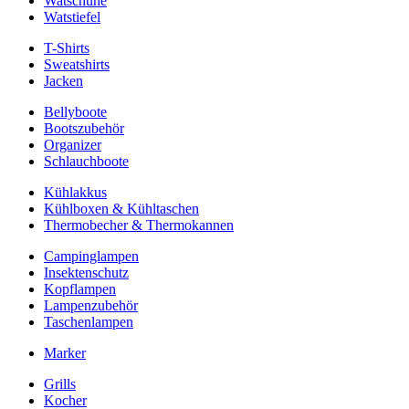
Watschuhe
Watstiefel
T-Shirts
Sweatshirts
Jacken
Bellyboote
Bootszubehör
Organizer
Schlauchboote
Kühlakkus
Kühlboxen & Kühltaschen
Thermobecher & Thermokannen
Campinglampen
Insektenschutz
Kopflampen
Lampenzubehör
Taschenlampen
Marker
Grills
Kocher