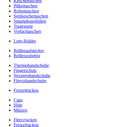
Keschertaschen
Pilkertaschen
Relingtaschen
Setzkeschertaschen
Smartphonehüllen
Tragegurte
Vorfachtaschen
Lure-Holder
Brillenaufstecker
Brillenzubehör
Thermohandschuhe
Fingerschutz
Neoprenhandschuhe
Fleecehandschuhe
Freizeitjacken
Caps
Hüte
Mützen
Fleecejacken
Freizeitjacken