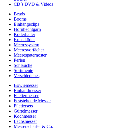
CD´s DVD & Videos
Beads
Booms
Einhängeclips
Hornhechtgarn
Köderhalter
Kunstköder
Meeressystem
Meeresvorfächer
Meerespaternoster
Perlen
Schläuche
Sortimente
Verschiedenes
Bowiemesser
Einhandmesser
Filetiermesser
Feststehende Messer
Filetiersets
Gürtelmesser
Kochmesser
Lachsmesser
Messerschärfer & Co.