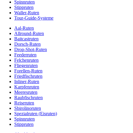
Spinnruten
Stippruten
Waller-Ruten
Tour-Guide-Systeme
Aal-Ruten
Allround-Ruten
Baitcastruten
Dorsch-Ruten
Drop-Shot-Ruten
Feederruten
Felchenruten
Fliegenruten
Forellen-Ruten
Friedfischruten
Inliner-Ruten
Karpfenruten
Meeresruten
Raubfischruten
Reiseruten
Sbirolinoruten
Spezialruten (Eisruten)
Spinnruten
Stippruten