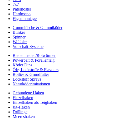
7x7
Paternoster
Hardmono
Eigenmontage
Gummifische & Gummiköder
Blinker
Spinner
Wobbler
Vorschalt-Systeme
Bienenmaden/Rotwürmer
Powerbait & Forellenteig
Köder Dips
Öle, Lockstoffe & Flavours
Boilies & Grundfutter
Lockstoff Sprays
Naturköderimitationen
Gebundene Haken
Einzelhaken
Einzelhaken als Teighaken
Jig-Haken
Drillinge
Meereshaken