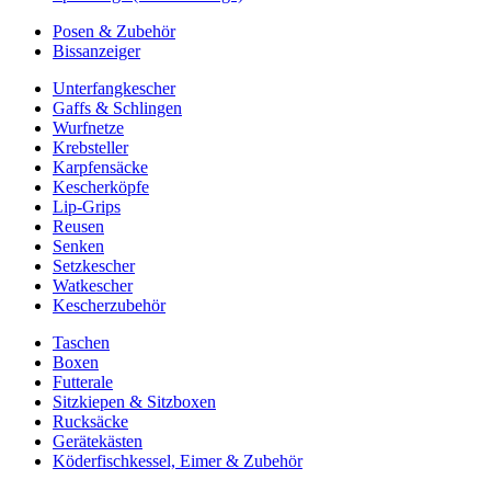
Posen & Zubehör
Bissanzeiger
Unterfangkescher
Gaffs & Schlingen
Wurfnetze
Krebsteller
Karpfensäcke
Kescherköpfe
Lip-Grips
Reusen
Senken
Setzkescher
Watkescher
Kescherzubehör
Taschen
Boxen
Futterale
Sitzkiepen & Sitzboxen
Rucksäcke
Gerätekästen
Köderfischkessel, Eimer & Zubehör