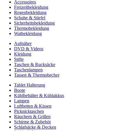
Accessoires
Freizeitbekleidung
Regenbekleidung
Schuhe & Stiefel
Sicherheitsbekleidung
Thermobekleidung
Watbekleidung
Aufnäher
DVD & Videos
Kleidung
Stifte
Taschen & Rucksäcke
Taschenlampen
Tassen & Thermobecher
Tablet Halterung
Boote
Kühlbehälter & Kühlakkus
Lampen
Luftbetten & Kissen
Picknicktaschen
Räuchern & Grillen
Schirme & Zubehör
Schlafsäcke & Decken