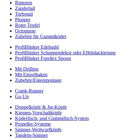
Riptoren
Zandertail
Turbotail
Plopper
Roter Teufel
Octopusse
Zubehör für Gummiköder
ProfiBlinker Edelstahl
ProfiBlinker Schuppendekor oder Effektlackierung
ProfiBlinker Forellex Spoon
Mit Drilling
Mit Einzelhaken
Zubehör/Eigenmontage
Crank-Runner
Go Up
Doppelköpfe & Jig-Köpfe
Kiemen-Vorschaltköpfe
Köderfisch- und Gummifisch-System
Propeller-Systeme
Spinner-Weitwurfköpfe
Tandem-Spinner