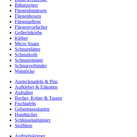
Bißanzeiger
Fliegenbindesets
Fliegenboxen
Fliegenpflege
Fliegenvorfächer
Geflechtkörbe
Kleber
Micro Snaps
Schnurglätter
Schnurkorb
Schnurreiniger
Schnurverbinder
Watstöcke
Anstecknadeln & Pins
Aufkleber & Etiketten
Aufnäher
Becher, Krüge & Tassen
Fischtafeln
Geburtstagskarten
Handtücher
Schlüsselanhänger
Stofftiere
Auftriebskörper