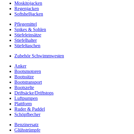
Moskitojacken
Regenjacken
Softshelljacken
Pflegemittel
Spikes & Sohlen
Stiefeleinsätze
Stiefelhalter
Stiefeltaschen
Zubehör Schwimmwesten
Anker
Bootsmotoren
Bootssitze
Bootstransport
Bootszelte
Driftsäcke/Driftstops
Luftpumpen
Plattform
Ruder & Paddel
Schöpfbecher
Benzinersatz
Glühstrümpfe