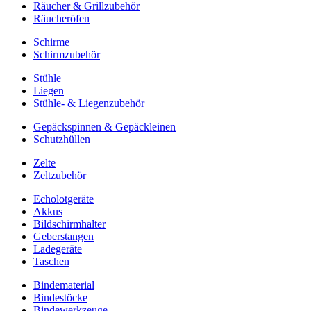
Räucher & Grillzubehör
Räucheröfen
Schirme
Schirmzubehör
Stühle
Liegen
Stühle- & Liegenzubehör
Gepäckspinnen & Gepäckleinen
Schutzhüllen
Zelte
Zeltzubehör
Echolotgeräte
Akkus
Bildschirmhalter
Geberstangen
Ladegeräte
Taschen
Bindematerial
Bindestöcke
Bindewerkzeuge