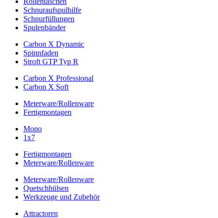
Rollentaschen
Schnuraufspulhilfe
Schnurfüllungen
Spulenbänder
Carbon X Dynamic
Spinnfaden
Stroft GTP Typ R
Carbon X Professional
Carbon X Soft
Meterware/Rollenware
Fertigmontagen
Mono
1x7
Fertigmontagen
Meterware/Rollenware
Meterware/Rollenware
Quetschhülsen
Werkzeuge und Zubehör
Attractoren