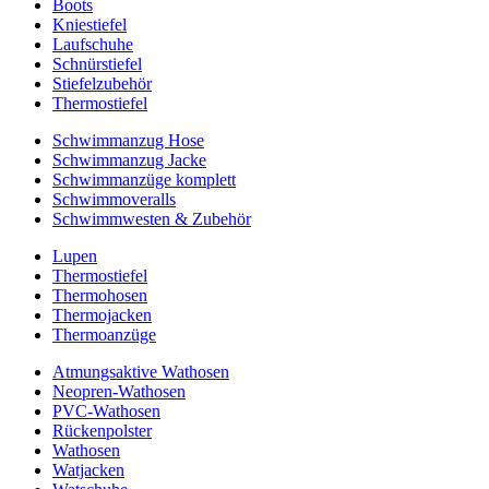
Boots
Kniestiefel
Laufschuhe
Schnürstiefel
Stiefelzubehör
Thermostiefel
Schwimmanzug Hose
Schwimmanzug Jacke
Schwimmanzüge komplett
Schwimmoveralls
Schwimmwesten & Zubehör
Lupen
Thermostiefel
Thermohosen
Thermojacken
Thermoanzüge
Atmungsaktive Wathosen
Neopren-Wathosen
PVC-Wathosen
Rückenpolster
Wathosen
Watjacken