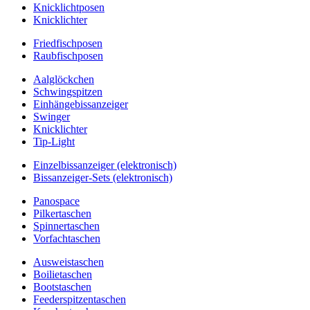
Knicklichtposen
Knicklichter
Friedfischposen
Raubfischposen
Aalglöckchen
Schwingspitzen
Einhängebissanzeiger
Swinger
Knicklichter
Tip-Light
Einzelbissanzeiger (elektronisch)
Bissanzeiger-Sets (elektronisch)
Panospace
Pilkertaschen
Spinnertaschen
Vorfachtaschen
Ausweistaschen
Boilietaschen
Bootstaschen
Feederspitzentaschen