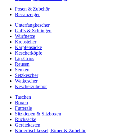
Posen & Zubehör
Bissanzeiger
Unterfangkescher
Gaffs & Schlingen
Wurfnetze
Krebsteller
Karpfensäcke
Kescherköpfe
Lip-Grips
Reusen
Senken
Setzkescher
Watkescher
Kescherzubehör
Taschen
Boxen
Futterale
Sitzkiepen & Sitzboxen
Rucksäcke
Gerätekästen
Köderfischkessel, Eimer & Zubehör