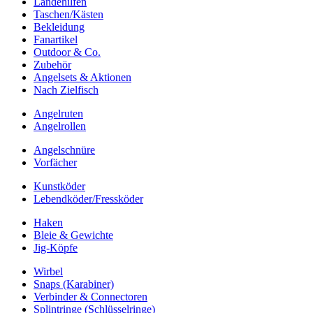
Landehilfen
Taschen/Kästen
Bekleidung
Fanartikel
Outdoor & Co.
Zubehör
Angelsets & Aktionen
Nach Zielfisch
Angelruten
Angelrollen
Angelschnüre
Vorfächer
Kunstköder
Lebendköder/Fressköder
Haken
Bleie & Gewichte
Jig-Köpfe
Wirbel
Snaps (Karabiner)
Verbinder & Connectoren
Splintringe (Schlüsselringe)