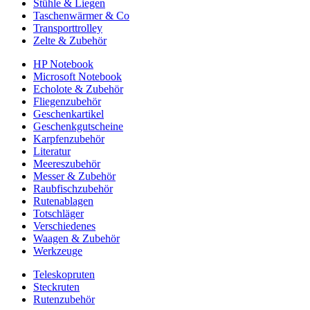
Stühle & Liegen
Taschenwärmer & Co
Transporttrolley
Zelte & Zubehör
HP Notebook
Microsoft Notebook
Echolote & Zubehör
Fliegenzubehör
Geschenkartikel
Geschenkgutscheine
Karpfenzubehör
Literatur
Meereszubehör
Messer & Zubehör
Raubfischzubehör
Rutenablagen
Totschläger
Verschiedenes
Waagen & Zubehör
Werkzeuge
Teleskopruten
Steckruten
Rutenzubehör