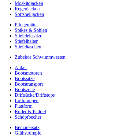
Moskitojacken
Regenjacken
Softshelljacken
Pflegemittel
Spikes & Sohlen
Stiefeleinsätze
Stiefelhalter
Stiefeltaschen
Zubehör Schwimmwesten
Anker
Bootsmotoren
Bootssitze
Bootstransport
Bootszelte
Driftsäcke/Driftstops
Luftpumpen
Plattform
Ruder & Paddel
Schöpfbecher
Benzinersatz
Glühstrümpfe