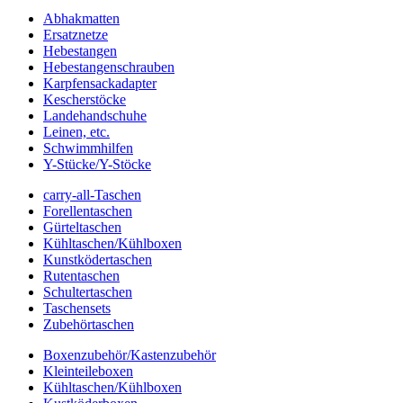
Abhakmatten
Ersatznetze
Hebestangen
Hebestangenschrauben
Karpfensackadapter
Kescherstöcke
Landehandschuhe
Leinen, etc.
Schwimmhilfen
Y-Stücke/Y-Stöcke
carry-all-Taschen
Forellentaschen
Gürteltaschen
Kühltaschen/Kühlboxen
Kunstködertaschen
Rutentaschen
Schultertaschen
Taschensets
Zubehörtaschen
Boxenzubehör/Kastenzubehör
Kleinteileboxen
Kühltaschen/Kühlboxen