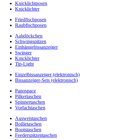
Knicklichtposen
Knicklichter
Friedfischposen
Raubfischposen
Aalglöckchen
Schwingspitzen
Einhängebissanzeiger
Swinger
Knicklichter
Tip-Light
Einzelbissanzeiger (elektronisch)
Bissanzeiger-Sets (elektronisch)
Panospace
Pilkertaschen
Spinnertaschen
Vorfachtaschen
Ausweistaschen
Boilietaschen
Bootstaschen
Feederspitzentaschen