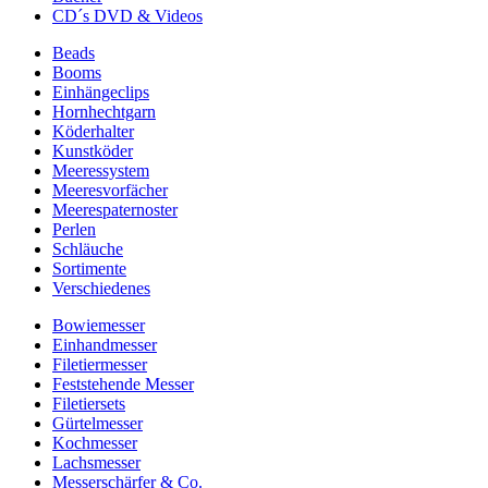
CD´s DVD & Videos
Beads
Booms
Einhängeclips
Hornhechtgarn
Köderhalter
Kunstköder
Meeressystem
Meeresvorfächer
Meerespaternoster
Perlen
Schläuche
Sortimente
Verschiedenes
Bowiemesser
Einhandmesser
Filetiermesser
Feststehende Messer
Filetiersets
Gürtelmesser
Kochmesser
Lachsmesser
Messerschärfer & Co.