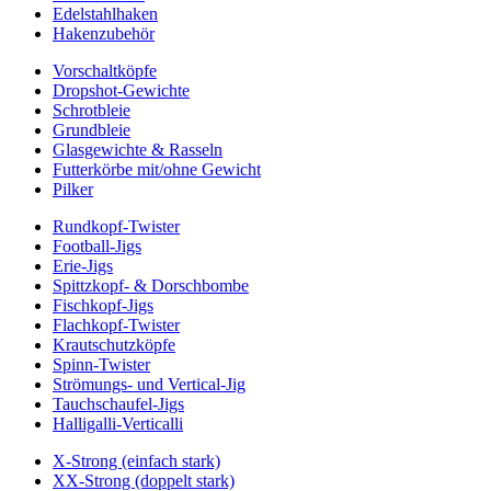
Edelstahlhaken
Hakenzubehör
Vorschaltköpfe
Dropshot-Gewichte
Schrotbleie
Grundbleie
Glasgewichte & Rasseln
Futterkörbe mit/ohne Gewicht
Pilker
Rundkopf-Twister
Football-Jigs
Erie-Jigs
Spittzkopf- & Dorschbombe
Fischkopf-Jigs
Flachkopf-Twister
Krautschutzköpfe
Spinn-Twister
Strömungs- und Vertical-Jig
Tauchschaufel-Jigs
Halligalli-Verticalli
X-Strong (einfach stark)
XX-Strong (doppelt stark)