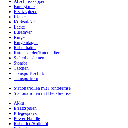
Abschlusskappen
Bindegarne
Ersatzspitzen
Kleber
Korkstücke
Lacke
Luresaver
Ringe
Ringeinlagen
Rollenhalter
Rutenständer/Rutenhalter
Sicherheitsleinen
Stonfos
Taschen
Transport/-schutz
Transportrohr
Stationärrollen mit Frontbremse
Stationärrollen mit Heckbremse
Akku
Ersatzspulen
Pflegesprays
Power-Handle
Rollenfett/Rollenöl