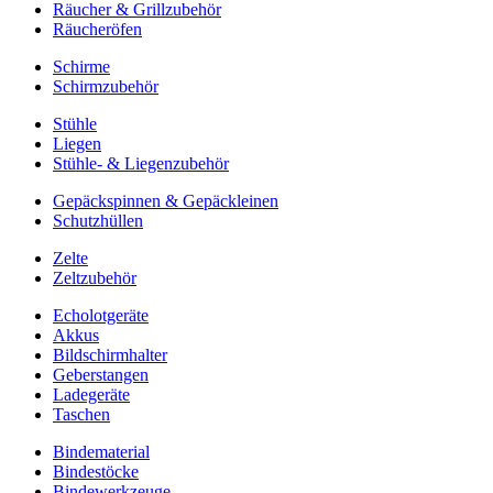
Räucher & Grillzubehör
Räucheröfen
Schirme
Schirmzubehör
Stühle
Liegen
Stühle- & Liegenzubehör
Gepäckspinnen & Gepäckleinen
Schutzhüllen
Zelte
Zeltzubehör
Echolotgeräte
Akkus
Bildschirmhalter
Geberstangen
Ladegeräte
Taschen
Bindematerial
Bindestöcke
Bindewerkzeuge