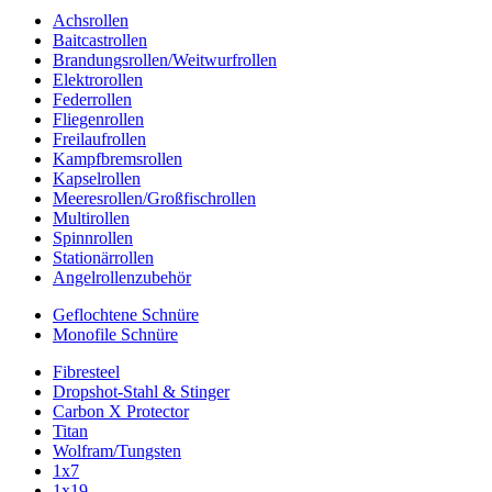
Achsrollen
Baitcastrollen
Brandungsrollen/Weitwurfrollen
Elektrorollen
Federrollen
Fliegenrollen
Freilaufrollen
Kampfbremsrollen
Kapselrollen
Meeresrollen/Großfischrollen
Multirollen
Spinnrollen
Stationärrollen
Angelrollenzubehör
Geflochtene Schnüre
Monofile Schnüre
Fibresteel
Dropshot-Stahl & Stinger
Carbon X Protector
Titan
Wolfram/Tungsten
1x7
1x19