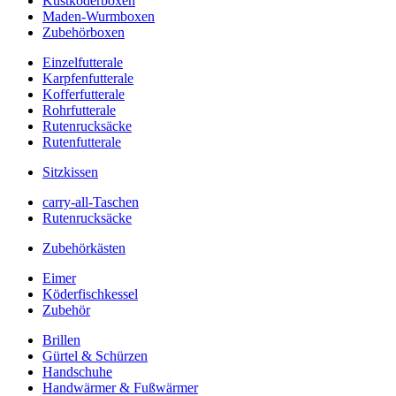
Kustköderboxen
Maden-Wurmboxen
Zubehörboxen
Einzelfutterale
Karpfenfutterale
Kofferfutterale
Rohrfutterale
Rutenrucksäcke
Rutenfutterale
Sitzkissen
carry-all-Taschen
Rutenrucksäcke
Zubehörkästen
Eimer
Köderfischkessel
Zubehör
Brillen
Gürtel & Schürzen
Handschuhe
Handwärmer & Fußwärmer