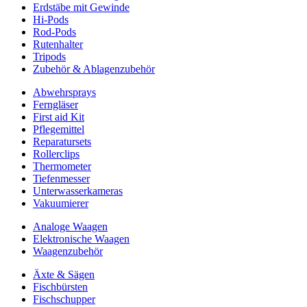
Erdstäbe mit Gewinde
Hi-Pods
Rod-Pods
Rutenhalter
Tripods
Zubehör & Ablagenzubehör
Abwehrsprays
Ferngläser
First aid Kit
Pflegemittel
Reparatursets
Rollerclips
Thermometer
Tiefenmesser
Unterwasserkameras
Vakuumierer
Analoge Waagen
Elektronische Waagen
Waagenzubehör
Äxte & Sägen
Fischbürsten
Fischschupper