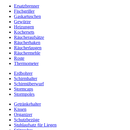
Ersatzbrenner
Fischgriller
Gaskartuschen
Gewürze
Heizungen
Kochersets
Räucheraufsätze
Räucherhaken
Räucherlaugen
Räuchermehle
Roste
Thermometer
Erdbohrer
Schirmhalter
Schirmüberwurf
Stormcaps
Stormpoles
Getränkehalter
Kissen
Organizer
Schutzbezüge
Stuhlaufsatz für Liegen