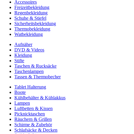
Accessoires
Freizeitbekleidung
Regenbekleidung
Schuhe & Stiefel
Sicherheitsbekleidung
Thermobekleidung
Watbekleidung
Aufnäher
DVD & Videos
Kleidung
Stifte
Taschen & Rucksäcke
Taschenlampen
Tassen & Thermobecher
Tablet Halterung
Boote
Kühlbehälter & Kühlakkus
Lampen
Luftbetten & Kissen
Picknicktaschen
Räuchern & Grillen
Schirme & Zubehör
Schlafsäcke & Decken