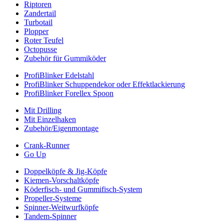
Riptoren
Zandertail
Turbotail
Plopper
Roter Teufel
Octopusse
Zubehör für Gummiköder
ProfiBlinker Edelstahl
ProfiBlinker Schuppendekor oder Effektlackierung
ProfiBlinker Forellex Spoon
Mit Drilling
Mit Einzelhaken
Zubehör/Eigenmontage
Crank-Runner
Go Up
Doppelköpfe & Jig-Köpfe
Kiemen-Vorschaltköpfe
Köderfisch- und Gummifisch-System
Propeller-Systeme
Spinner-Weitwurfköpfe
Tandem-Spinner