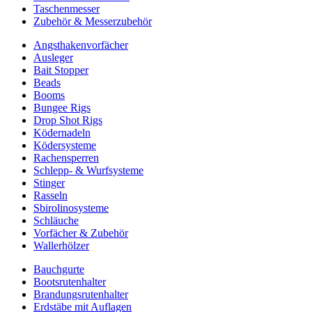
Taschenmesser
Zubehör & Messerzubehör
Angsthakenvorfächer
Ausleger
Bait Stopper
Beads
Booms
Bungee Rigs
Drop Shot Rigs
Ködernadeln
Ködersysteme
Rachensperren
Schlepp- & Wurfsysteme
Stinger
Rasseln
Sbirolinosysteme
Schläuche
Vorfächer & Zubehör
Wallerhölzer
Bauchgurte
Bootsrutenhalter
Brandungsrutenhalter
Erdstäbe mit Auflagen