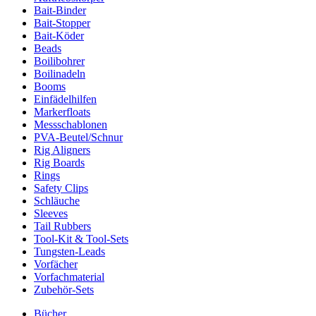
Bait-Binder
Bait-Stopper
Bait-Köder
Beads
Boilibohrer
Boilinadeln
Booms
Einfädelhilfen
Markerfloats
Messschablonen
PVA-Beutel/Schnur
Rig Aligners
Rig Boards
Rings
Safety Clips
Schläuche
Sleeves
Tail Rubbers
Tool-Kit & Tool-Sets
Tungsten-Leads
Vorfächer
Vorfachmaterial
Zubehör-Sets
Bücher