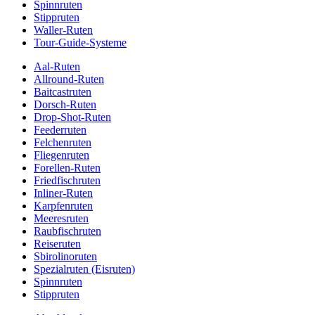
Spinnruten
Stippruten
Waller-Ruten
Tour-Guide-Systeme
Aal-Ruten
Allround-Ruten
Baitcastruten
Dorsch-Ruten
Drop-Shot-Ruten
Feederruten
Felchenruten
Fliegenruten
Forellen-Ruten
Friedfischruten
Inliner-Ruten
Karpfenruten
Meeresruten
Raubfischruten
Reiseruten
Sbirolinoruten
Spezialruten (Eisruten)
Spinnruten
Stippruten