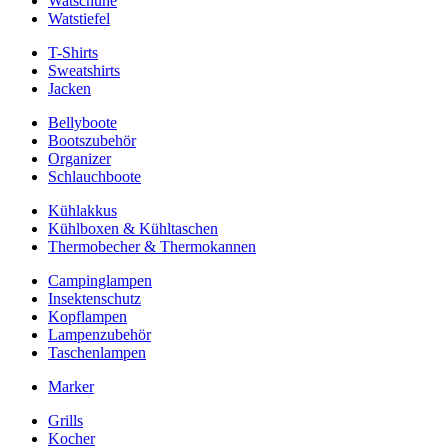
Watschuhe
Watstiefel
T-Shirts
Sweatshirts
Jacken
Bellyboote
Bootszubehör
Organizer
Schlauchboote
Kühlakkus
Kühlboxen & Kühltaschen
Thermobecher & Thermokannen
Campinglampen
Insektenschutz
Kopflampen
Lampenzubehör
Taschenlampen
Marker
Grills
Kocher