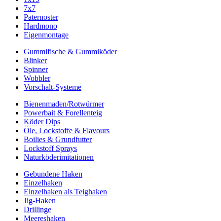
7x7
Paternoster
Hardmono
Eigenmontage
Gummifische & Gummiköder
Blinker
Spinner
Wobbler
Vorschalt-Systeme
Bienenmaden/Rotwürmer
Powerbait & Forellenteig
Köder Dips
Öle, Lockstoffe & Flavours
Boilies & Grundfutter
Lockstoff Sprays
Naturköderimitationen
Gebundene Haken
Einzelhaken
Einzelhaken als Teighaken
Jig-Haken
Drillinge
Meereshaken