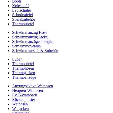
Boots
Kniestiefel
Laufschuhe
Schnürstiefel
Stiefelzubehör
Thermostiefel
Schwimmanzug Hose
Schwimmanzug Jacke
Schwimmanzüge komplett
Schwimmoveralls
Schwimmwesten & Zubehör
Lupen
Thermostiefel
Thermohosen
Thermojacken
Thermoanzüge
Atmungsaktive Wathosen
Neopren-Wathosen
PVC-Wathosen
Rückenpolster
Wathosen
Watjacken