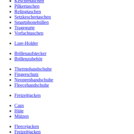
Keschertaschen
Pilkertaschen
Relingtaschen
Setzkeschertaschen
Smartphonehüllen
Tragegurte
Vorfachtaschen
Lure-Holder
Brillenaufstecker
Brillenzubehör
Thermohandschuhe
Fingerschutz
Neoprenhandschuhe
Fleecehandschuhe
Freizeitjacken
Caps
Hüte
Mützen
Fleecejacken
Freizeitjacken