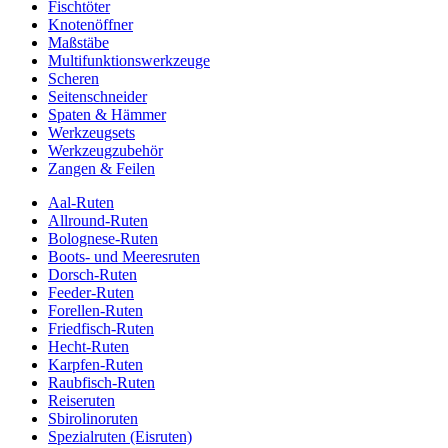
Fischtöter
Knotenöffner
Maßstäbe
Multifunktionswerkzeuge
Scheren
Seitenschneider
Spaten & Hämmer
Werkzeugsets
Werkzeugzubehör
Zangen & Feilen
Aal-Ruten
Allround-Ruten
Bolognese-Ruten
Boots- und Meeresruten
Dorsch-Ruten
Feeder-Ruten
Forellen-Ruten
Friedfisch-Ruten
Hecht-Ruten
Karpfen-Ruten
Raubfisch-Ruten
Reiseruten
Sbirolinoruten
Spezialruten (Eisruten)