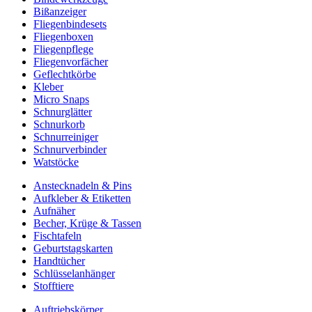
Bißanzeiger
Fliegenbindesets
Fliegenboxen
Fliegenpflege
Fliegenvorfächer
Geflechtkörbe
Kleber
Micro Snaps
Schnurglätter
Schnurkorb
Schnurreiniger
Schnurverbinder
Watstöcke
Anstecknadeln & Pins
Aufkleber & Etiketten
Aufnäher
Becher, Krüge & Tassen
Fischtafeln
Geburtstagskarten
Handtücher
Schlüsselanhänger
Stofftiere
Auftriebskörper