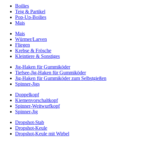
Boilies
Teig & Partikel
Pop-Up-Boilies
Mais
Mais
Würmer/Larven
Fliegen
Krebse & Frösche
Kleintiere & Sonstiges
Jig-Haken für Gummiköder
Tiefsee-Jig-Haken für Gummiköder
Jig-Haken für Gummiköder zum Selbstgießen
Spinner-Jigs
Doppelkopf
Kiemenvorschaltkopf
Spinner-Weitwurfkopf
Spinner-Jig
Dropshot-Stab
Dropshot-Keule
Dropshot-Keule mit Wirbel