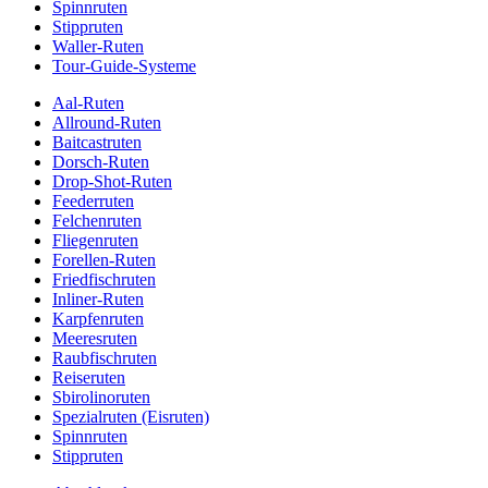
Spinnruten
Stippruten
Waller-Ruten
Tour-Guide-Systeme
Aal-Ruten
Allround-Ruten
Baitcastruten
Dorsch-Ruten
Drop-Shot-Ruten
Feederruten
Felchenruten
Fliegenruten
Forellen-Ruten
Friedfischruten
Inliner-Ruten
Karpfenruten
Meeresruten
Raubfischruten
Reiseruten
Sbirolinoruten
Spezialruten (Eisruten)
Spinnruten
Stippruten