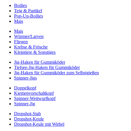
Boilies
Teig & Partikel
Pop-Up-Boilies
Mais
Mais
Würmer/Larven
Fliegen
Krebse & Frösche
Kleintiere & Sonstiges
Jig-Haken für Gummiköder
Tiefsee-Jig-Haken für Gummiköder
Jig-Haken für Gummiköder zum Selbstgießen
Spinner-Jigs
Doppelkopf
Kiemenvorschaltkopf
Spinner-Weitwurfkopf
Spinner-Jig
Dropshot-Stab
Dropshot-Keule
Dropshot-Keule mit Wirbel