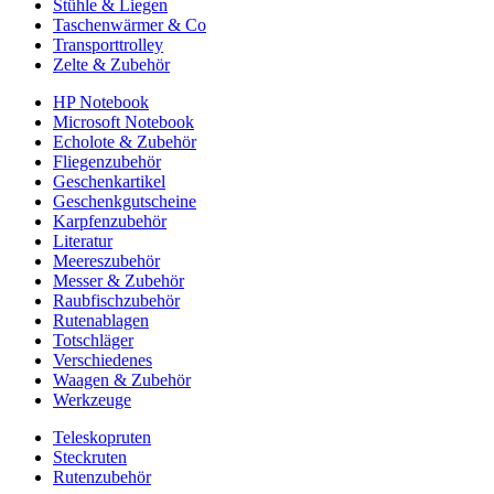
Stühle & Liegen
Taschenwärmer & Co
Transporttrolley
Zelte & Zubehör
HP Notebook
Microsoft Notebook
Echolote & Zubehör
Fliegenzubehör
Geschenkartikel
Geschenkgutscheine
Karpfenzubehör
Literatur
Meereszubehör
Messer & Zubehör
Raubfischzubehör
Rutenablagen
Totschläger
Verschiedenes
Waagen & Zubehör
Werkzeuge
Teleskopruten
Steckruten
Rutenzubehör