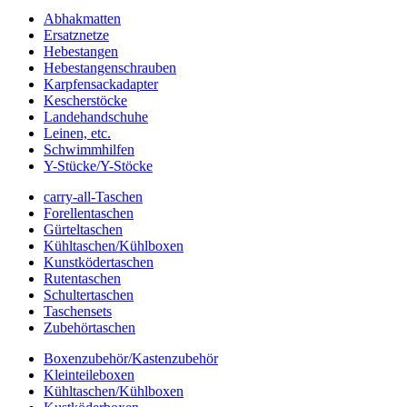
Abhakmatten
Ersatznetze
Hebestangen
Hebestangenschrauben
Karpfensackadapter
Kescherstöcke
Landehandschuhe
Leinen, etc.
Schwimmhilfen
Y-Stücke/Y-Stöcke
carry-all-Taschen
Forellentaschen
Gürteltaschen
Kühltaschen/Kühlboxen
Kunstködertaschen
Rutentaschen
Schultertaschen
Taschensets
Zubehörtaschen
Boxenzubehör/Kastenzubehör
Kleinteileboxen
Kühltaschen/Kühlboxen