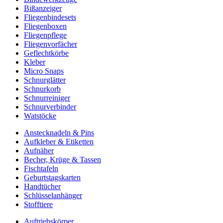
Bißanzeiger
Fliegenbindesets
Fliegenboxen
Fliegenpflege
Fliegenvorfächer
Geflechtkörbe
Kleber
Micro Snaps
Schnurglätter
Schnurkorb
Schnurreiniger
Schnurverbinder
Watstöcke
Anstecknadeln & Pins
Aufkleber & Etiketten
Aufnäher
Becher, Krüge & Tassen
Fischtafeln
Geburtstagskarten
Handtücher
Schlüsselanhänger
Stofftiere
Auftriebskörper