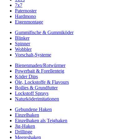
7x7
Paternoster
Hardmono
Eigenmontage
Gummifische & Gummiköder
Blinker
Spinner
Wobbler
Vorschalt-Systeme
Bienenmaden/Rotwürmer
Powerbait & Forellenteig
Köder Dips
Öle, Lockstoffe & Flavours
Boilies & Grundfutter
Lockstoff Sprays
Naturköderimitationen
Gebundene Haken
Einzelhaken
Einzelhaken als Teighaken
Jig-Haken
Drillinge
Meereshaken