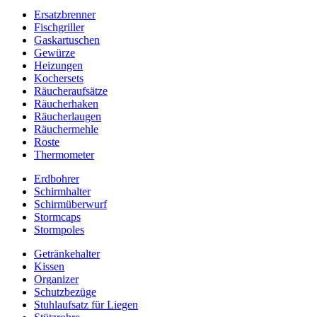
Ersatzbrenner
Fischgriller
Gaskartuschen
Gewürze
Heizungen
Kochersets
Räucheraufsätze
Räucherhaken
Räucherlaugen
Räuchermehle
Roste
Thermometer
Erdbohrer
Schirmhalter
Schirmüberwurf
Stormcaps
Stormpoles
Getränkehalter
Kissen
Organizer
Schutzbezüge
Stuhlaufsatz für Liegen