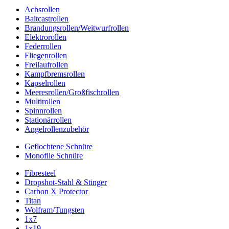
Achsrollen
Baitcastrollen
Brandungsrollen/Weitwurfrollen
Elektrorollen
Federrollen
Fliegenrollen
Freilaufrollen
Kampfbremsrollen
Kapselrollen
Meeresrollen/Großfischrollen
Multirollen
Spinnrollen
Stationärrollen
Angelrollenzubehör
Geflochtene Schnüre
Monofile Schnüre
Fibresteel
Dropshot-Stahl & Stinger
Carbon X Protector
Titan
Wolfram/Tungsten
1x7
1x19