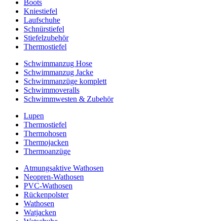
Boots
Kniestiefel
Laufschuhe
Schnürstiefel
Stiefelzubehör
Thermostiefel
Schwimmanzug Hose
Schwimmanzug Jacke
Schwimmanzüge komplett
Schwimmoveralls
Schwimmwesten & Zubehör
Lupen
Thermostiefel
Thermohosen
Thermojacken
Thermoanzüge
Atmungsaktive Wathosen
Neopren-Wathosen
PVC-Wathosen
Rückenpolster
Wathosen
Watjacken