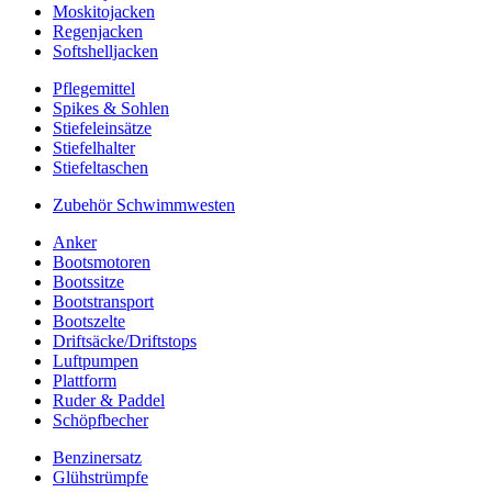
Moskitojacken
Regenjacken
Softshelljacken
Pflegemittel
Spikes & Sohlen
Stiefeleinsätze
Stiefelhalter
Stiefeltaschen
Zubehör Schwimmwesten
Anker
Bootsmotoren
Bootssitze
Bootstransport
Bootszelte
Driftsäcke/Driftstops
Luftpumpen
Plattform
Ruder & Paddel
Schöpfbecher
Benzinersatz
Glühstrümpfe