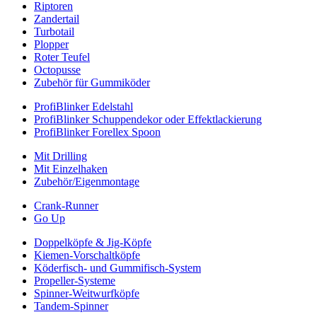
Riptoren
Zandertail
Turbotail
Plopper
Roter Teufel
Octopusse
Zubehör für Gummiköder
ProfiBlinker Edelstahl
ProfiBlinker Schuppendekor oder Effektlackierung
ProfiBlinker Forellex Spoon
Mit Drilling
Mit Einzelhaken
Zubehör/Eigenmontage
Crank-Runner
Go Up
Doppelköpfe & Jig-Köpfe
Kiemen-Vorschaltköpfe
Köderfisch- und Gummifisch-System
Propeller-Systeme
Spinner-Weitwurfköpfe
Tandem-Spinner