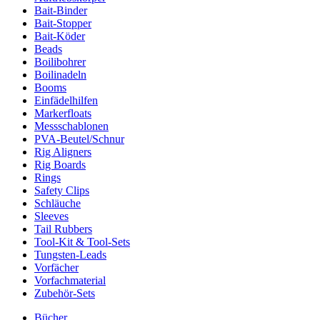
Bait-Binder
Bait-Stopper
Bait-Köder
Beads
Boilibohrer
Boilinadeln
Booms
Einfädelhilfen
Markerfloats
Messschablonen
PVA-Beutel/Schnur
Rig Aligners
Rig Boards
Rings
Safety Clips
Schläuche
Sleeves
Tail Rubbers
Tool-Kit & Tool-Sets
Tungsten-Leads
Vorfächer
Vorfachmaterial
Zubehör-Sets
Bücher