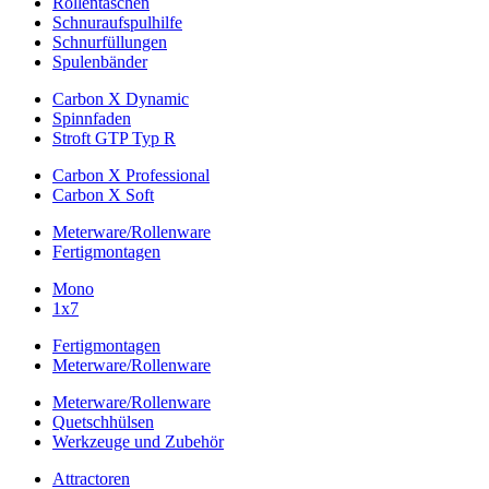
Rollentaschen
Schnuraufspulhilfe
Schnurfüllungen
Spulenbänder
Carbon X Dynamic
Spinnfaden
Stroft GTP Typ R
Carbon X Professional
Carbon X Soft
Meterware/Rollenware
Fertigmontagen
Mono
1x7
Fertigmontagen
Meterware/Rollenware
Meterware/Rollenware
Quetschhülsen
Werkzeuge und Zubehör
Attractoren