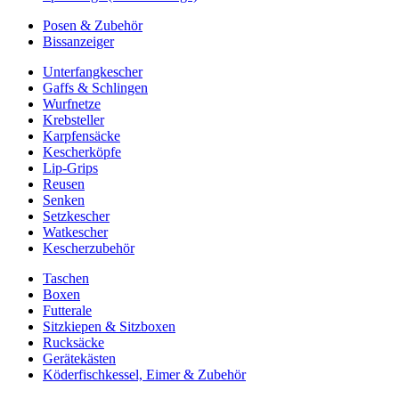
Posen & Zubehör
Bissanzeiger
Unterfangkescher
Gaffs & Schlingen
Wurfnetze
Krebsteller
Karpfensäcke
Kescherköpfe
Lip-Grips
Reusen
Senken
Setzkescher
Watkescher
Kescherzubehör
Taschen
Boxen
Futterale
Sitzkiepen & Sitzboxen
Rucksäcke
Gerätekästen
Köderfischkessel, Eimer & Zubehör