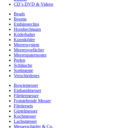
CD´s DVD & Videos
Beads
Booms
Einhängeclips
Hornhechtgarn
Köderhalter
Kunstköder
Meeressystem
Meeresvorfächer
Meerespaternoster
Perlen
Schläuche
Sortimente
Verschiedenes
Bowiemesser
Einhandmesser
Filetiermesser
Feststehende Messer
Filetiersets
Gürtelmesser
Kochmesser
Lachsmesser
Messerschärfer & Co.