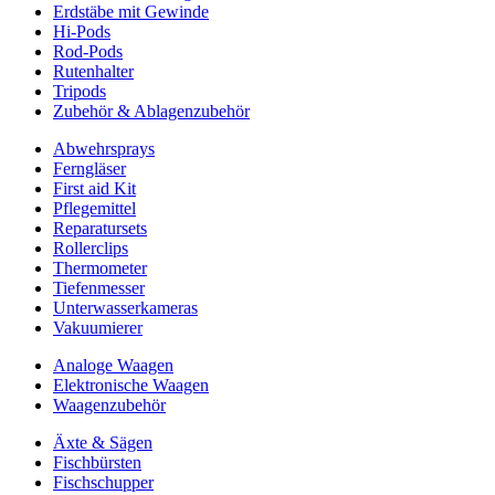
Erdstäbe mit Gewinde
Hi-Pods
Rod-Pods
Rutenhalter
Tripods
Zubehör & Ablagenzubehör
Abwehrsprays
Ferngläser
First aid Kit
Pflegemittel
Reparatursets
Rollerclips
Thermometer
Tiefenmesser
Unterwasserkameras
Vakuumierer
Analoge Waagen
Elektronische Waagen
Waagenzubehör
Äxte & Sägen
Fischbürsten
Fischschupper