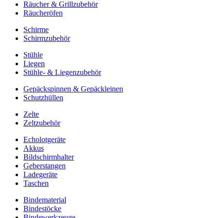
Räucher & Grillzubehör
Räucheröfen
Schirme
Schirmzubehör
Stühle
Liegen
Stühle- & Liegenzubehör
Gepäckspinnen & Gepäckleinen
Schutzhüllen
Zelte
Zeltzubehör
Echolotgeräte
Akkus
Bildschirmhalter
Geberstangen
Ladegeräte
Taschen
Bindematerial
Bindestöcke
Bindewerkzeuge