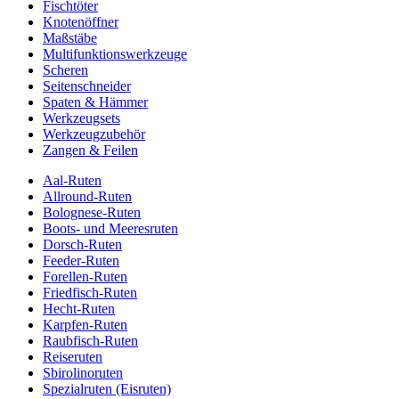
Fischtöter
Knotenöffner
Maßstäbe
Multifunktionswerkzeuge
Scheren
Seitenschneider
Spaten & Hämmer
Werkzeugsets
Werkzeugzubehör
Zangen & Feilen
Aal-Ruten
Allround-Ruten
Bolognese-Ruten
Boots- und Meeresruten
Dorsch-Ruten
Feeder-Ruten
Forellen-Ruten
Friedfisch-Ruten
Hecht-Ruten
Karpfen-Ruten
Raubfisch-Ruten
Reiseruten
Sbirolinoruten
Spezialruten (Eisruten)