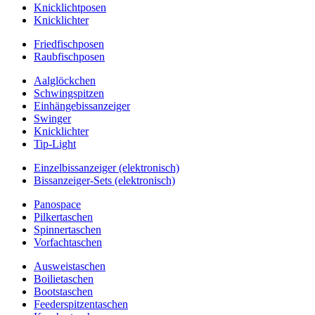
Knicklichtposen
Knicklichter
Friedfischposen
Raubfischposen
Aalglöckchen
Schwingspitzen
Einhängebissanzeiger
Swinger
Knicklichter
Tip-Light
Einzelbissanzeiger (elektronisch)
Bissanzeiger-Sets (elektronisch)
Panospace
Pilkertaschen
Spinnertaschen
Vorfachtaschen
Ausweistaschen
Boilietaschen
Bootstaschen
Feederspitzentaschen