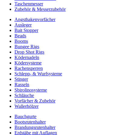
Taschenmesser
Zubehör & Messerzubehör
Angsthakenvorfächer
Ausleger
Bait Stopper
Beads
Booms
Bungee Rigs
Drop Shot Rigs
Ködernadeln
Ködersysteme
Rachensperren
Schlepp- & Wurfsysteme
Stinger
Rasseln
Sbirolinosysteme
Schläuche
Vorfächer & Zubehör
Wallerhölzer
Bauchgurte
Bootsrutenhalter
Brandungsrutenhalter
Erdstäbe mit Auflagen