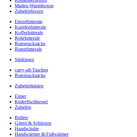
Kustköderboxen
Maden-Wurmboxen
Zubehörboxen
Einzelfutterale
Karpfenfutterale
Kofferfutterale
Rohrfutterale
Rutenrucksäcke
Rutenfutterale
Sitzkissen
carry-all-Taschen
Rutenrucksäcke
Zubehörkästen
Eimer
Köderfischkessel
Zubehör
Brillen
Gürtel & Schürzen
Handschuhe
Handwärmer & Fußwärmer