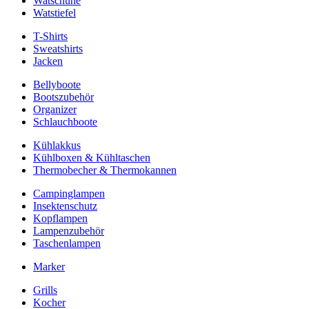
Watschuhe
Watstiefel
T-Shirts
Sweatshirts
Jacken
Bellyboote
Bootszubehör
Organizer
Schlauchboote
Kühlakkus
Kühlboxen & Kühltaschen
Thermobecher & Thermokannen
Campinglampen
Insektenschutz
Kopflampen
Lampenzubehör
Taschenlampen
Marker
Grills
Kocher