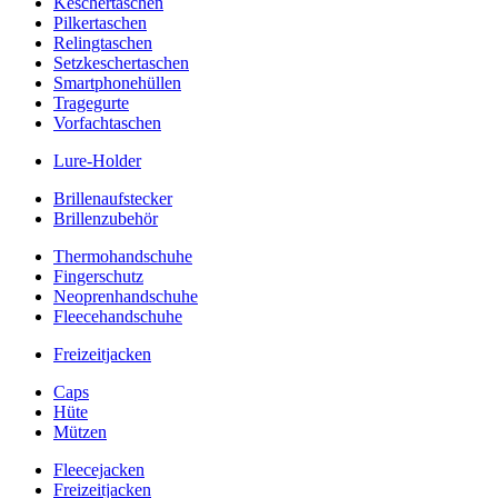
Keschertaschen
Pilkertaschen
Relingtaschen
Setzkeschertaschen
Smartphonehüllen
Tragegurte
Vorfachtaschen
Lure-Holder
Brillenaufstecker
Brillenzubehör
Thermohandschuhe
Fingerschutz
Neoprenhandschuhe
Fleecehandschuhe
Freizeitjacken
Caps
Hüte
Mützen
Fleecejacken
Freizeitjacken