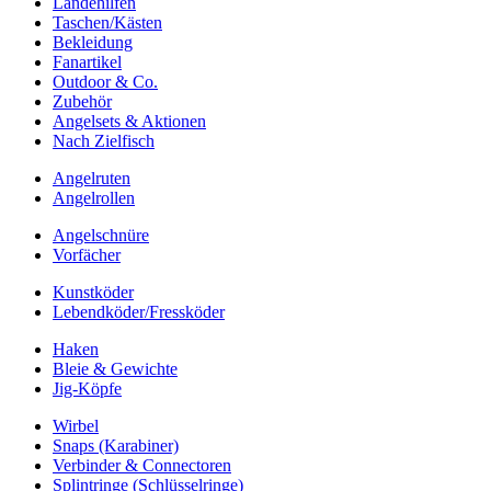
Landehilfen
Taschen/Kästen
Bekleidung
Fanartikel
Outdoor & Co.
Zubehör
Angelsets & Aktionen
Nach Zielfisch
Angelruten
Angelrollen
Angelschnüre
Vorfächer
Kunstköder
Lebendköder/Fressköder
Haken
Bleie & Gewichte
Jig-Köpfe
Wirbel
Snaps (Karabiner)
Verbinder & Connectoren
Splintringe (Schlüsselringe)