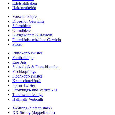
Edelstahlhaken
Hakenzubehör
Vorschaltköpfe
Dropshot-Gewichte
Schrotbleie
Grundbleie
Glasgewichte & Rasseln
Futterkörbe mit/ohne Gewicht
Pilker
Rundkopf-Twister
Football-Jigs
Erie-Jigs
Spittzkopf- & Dorschbombe
Fischkopf-Jigs
Flachkopf-Twister
Krautschutzköpfe
Spinn-Twister
Strömungs- und Vertical-Jig
Tauchschaufel-Jigs
Halligalli-Verticalli
X-Strong (einfach stark)
XX-Strong (doppelt stark)