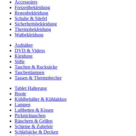
Accessoires
Freizeitbekleidung
Regenbekleidung
Schuhe & Stiefel
Sicherheitsbekleidung
Thermobekleidung
Watbekleidung
Aufnäher
DVD & Videos
Kleidung
Stifte
Taschen & Rucksäcke
Taschenlampen
Tassen & Thermobecher
Tablet Halterung
Boote
Kühlbehälter & Kühlakkus
Lampen
Luftbetten & Kissen
Picknicktaschen
Räuchern & Grillen
Schirme & Zubehör
Schlafsäcke & Decken