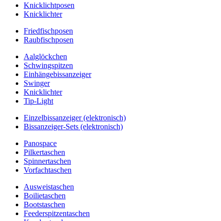
Knicklichtposen
Knicklichter
Friedfischposen
Raubfischposen
Aalglöckchen
Schwingspitzen
Einhängebissanzeiger
Swinger
Knicklichter
Tip-Light
Einzelbissanzeiger (elektronisch)
Bissanzeiger-Sets (elektronisch)
Panospace
Pilkertaschen
Spinnertaschen
Vorfachtaschen
Ausweistaschen
Boilietaschen
Bootstaschen
Feederspitzentaschen