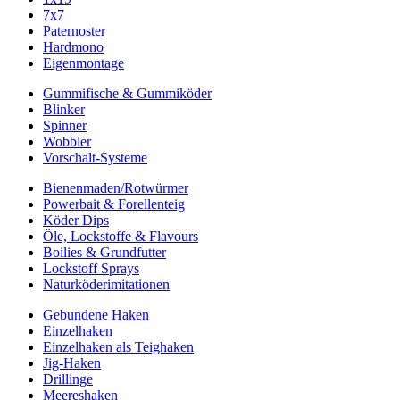
7x7
Paternoster
Hardmono
Eigenmontage
Gummifische & Gummiköder
Blinker
Spinner
Wobbler
Vorschalt-Systeme
Bienenmaden/Rotwürmer
Powerbait & Forellenteig
Köder Dips
Öle, Lockstoffe & Flavours
Boilies & Grundfutter
Lockstoff Sprays
Naturköderimitationen
Gebundene Haken
Einzelhaken
Einzelhaken als Teighaken
Jig-Haken
Drillinge
Meereshaken