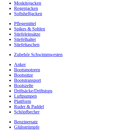
Moskitojacken
Regenjacken
Softshelljacken
Pflegemittel
Spikes & Sohlen
Stiefeleinsätze
Stiefelhalter
Stiefeltaschen
Zubehör Schwimmwesten
Anker
Bootsmotoren
Bootssitze
Bootstransport
Bootszelte
Driftsäcke/Driftstops
Luftpumpen
Plattform
Ruder & Paddel
Schöpfbecher
Benzinersatz
Glühstrümpfe