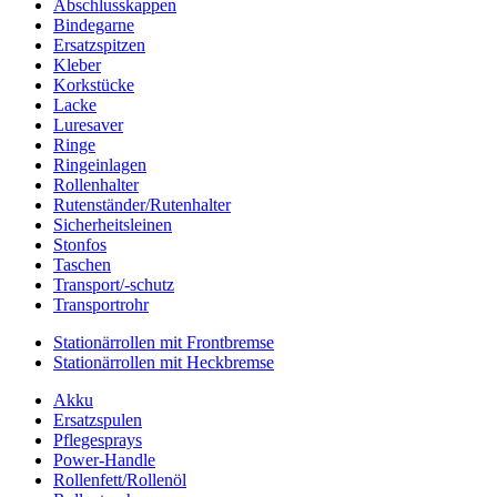
Abschlusskappen
Bindegarne
Ersatzspitzen
Kleber
Korkstücke
Lacke
Luresaver
Ringe
Ringeinlagen
Rollenhalter
Rutenständer/Rutenhalter
Sicherheitsleinen
Stonfos
Taschen
Transport/-schutz
Transportrohr
Stationärrollen mit Frontbremse
Stationärrollen mit Heckbremse
Akku
Ersatzspulen
Pflegesprays
Power-Handle
Rollenfett/Rollenöl