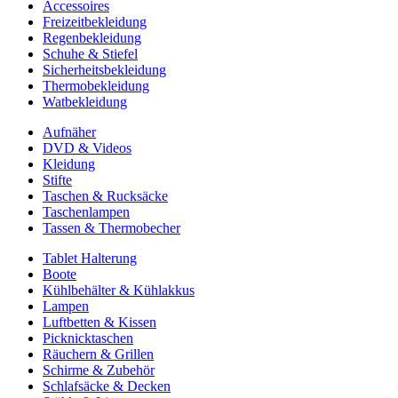
Accessoires
Freizeitbekleidung
Regenbekleidung
Schuhe & Stiefel
Sicherheitsbekleidung
Thermobekleidung
Watbekleidung
Aufnäher
DVD & Videos
Kleidung
Stifte
Taschen & Rucksäcke
Taschenlampen
Tassen & Thermobecher
Tablet Halterung
Boote
Kühlbehälter & Kühlakkus
Lampen
Luftbetten & Kissen
Picknicktaschen
Räuchern & Grillen
Schirme & Zubehör
Schlafsäcke & Decken