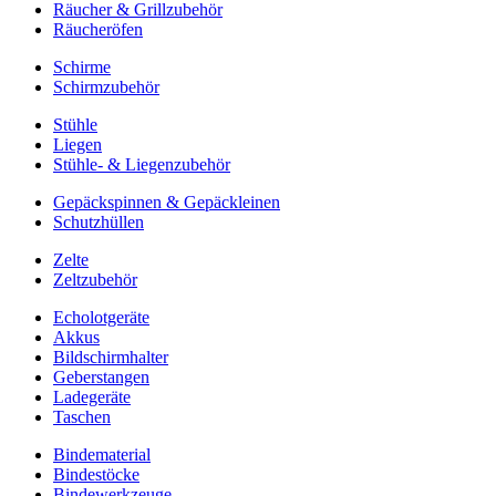
Räucher & Grillzubehör
Räucheröfen
Schirme
Schirmzubehör
Stühle
Liegen
Stühle- & Liegenzubehör
Gepäckspinnen & Gepäckleinen
Schutzhüllen
Zelte
Zeltzubehör
Echolotgeräte
Akkus
Bildschirmhalter
Geberstangen
Ladegeräte
Taschen
Bindematerial
Bindestöcke
Bindewerkzeuge