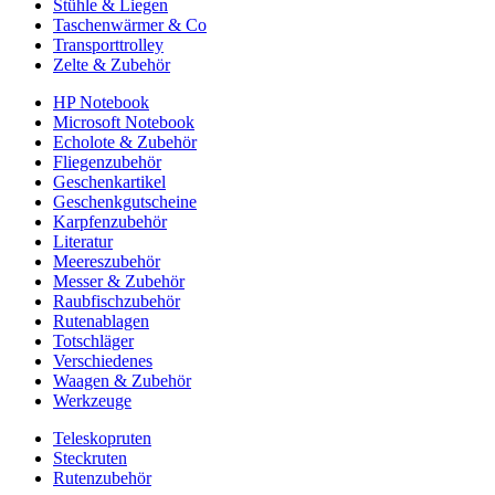
Stühle & Liegen
Taschenwärmer & Co
Transporttrolley
Zelte & Zubehör
HP Notebook
Microsoft Notebook
Echolote & Zubehör
Fliegenzubehör
Geschenkartikel
Geschenkgutscheine
Karpfenzubehör
Literatur
Meereszubehör
Messer & Zubehör
Raubfischzubehör
Rutenablagen
Totschläger
Verschiedenes
Waagen & Zubehör
Werkzeuge
Teleskopruten
Steckruten
Rutenzubehör