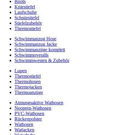
Boots
Kniestiefel
Laufschuhe
Schnürstiefel
Stiefelzubehör
Thermostiefel
Schwimmanzug Hose
Schwimmanzug Jacke
Schwimmanzüge komplett
Schwimmoveralls
Schwimmwesten & Zubehör
Lupen
Thermostiefel
Thermohosen
Thermojacken
Thermoanzüge
Atmungsaktive Wathosen
Neopren-Wathosen
PVC-Wathosen
Rückenpolster
Wathosen
Watjacken