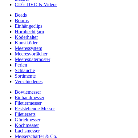
CD´s DVD & Videos
Beads
Booms
Einhängeclips
Hornhechtgarn
Köderhalter
Kunstköder
Meeressystem
Meeresvorfächer
Meerespaternoster
Perlen
Schläuche
Sortimente
Verschiedenes
Bowiemesser
Einhandmesser
Filetiermesser
Feststehende Messer
Filetiersets
Gürtelmesser
Kochmesser
Lachsmesser
Messerschärfer & Co.