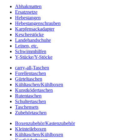
Abhakmatten
Ersatznetze
Hebestangen
Hebestangenschrauben
Karpfensackadapter
Kescherstöcke
Landehandschuhe
Leinen, etc.
Schwimmhilfen
Y-Stücke/Y-Stöcke
carry-all-Taschen
Forellentaschen
Gürteltaschen
Kühltaschen/Kühlboxen
Kunstködertaschen
Rutentaschen
Schultertaschen
Taschensets
Zubehörtaschen
Boxenzubehör/Kastenzubehör
Kleinteileboxen
Kühltaschen/Kühlboxen