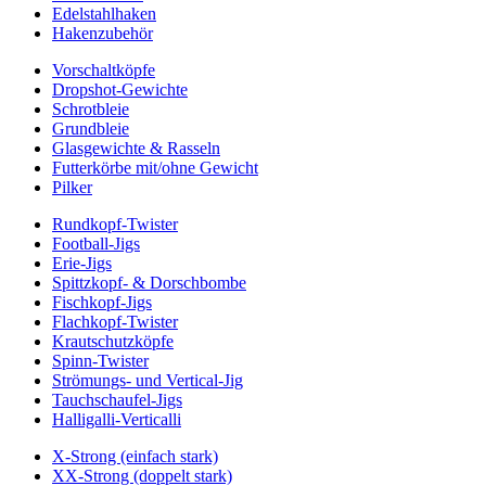
Edelstahlhaken
Hakenzubehör
Vorschaltköpfe
Dropshot-Gewichte
Schrotbleie
Grundbleie
Glasgewichte & Rasseln
Futterkörbe mit/ohne Gewicht
Pilker
Rundkopf-Twister
Football-Jigs
Erie-Jigs
Spittzkopf- & Dorschbombe
Fischkopf-Jigs
Flachkopf-Twister
Krautschutzköpfe
Spinn-Twister
Strömungs- und Vertical-Jig
Tauchschaufel-Jigs
Halligalli-Verticalli
X-Strong (einfach stark)
XX-Strong (doppelt stark)