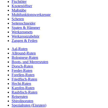
Fischtöter
Knotenöffner
Maßstäbe
Multifunktionswerkzeuge
Scheren
Seitenschneider
Spaten & Hämmer
Werkzeugsets
Werkzeugzubehör
Zangen & Feilen
Aal-Ruten
Allround-Ruten
Bolognese-Ruten
Boots- und Meeresruten
Dorsch-Ruten
Feeder-Ruten
Forellen-Ruten
Friedfisch-Ruten
Hecht-Ruten
Karpfen-Ruten
Raubfisch-Ruten
Reiseruten
Sbirolinoruten
Spezialruten (Eisruten)