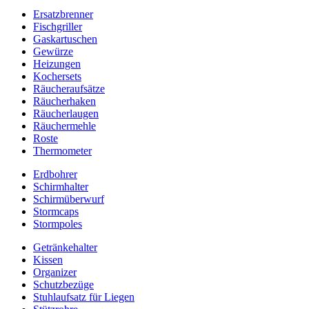
Ersatzbrenner
Fischgriller
Gaskartuschen
Gewürze
Heizungen
Kochersets
Räucheraufsätze
Räucherhaken
Räucherlaugen
Räuchermehle
Roste
Thermometer
Erdbohrer
Schirmhalter
Schirmüberwurf
Stormcaps
Stormpoles
Getränkehalter
Kissen
Organizer
Schutzbezüge
Stuhlaufsatz für Liegen