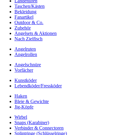
Landehilfen
Taschen/Kästen
Bekleidung
Fanartikel
Outdoor & Co.
Zubehör
Angelsets & Aktionen
Nach Zielfisch
Angelruten
Angelrollen
Angelschnüre
Vorfächer
Kunstköder
Lebendköder/Fressköder
Haken
Bleie & Gewichte
Jig-Köpfe
Wirbel
Snaps (Karabiner)
Verbinder & Connectoren
Splintringe (Schlüsselringe)