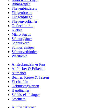
Bißanzeiger
Fliegenbindesets
Fliegenboxen
Fliegenpflege
Fliegenvorfächer
Geflechtkörbe
Kleber
Micro Snaps
Schnurglätter
Schnurkorb
Schnurreiniger
Schnurverbinder
Watstöcke
Anstecknadeln & Pins
Aufkleber & Etiketten
Aufnäher
Becher, Krüge & Tassen
Fischtafeln
Geburtstagskarten
Handtücher
Schlüsselanhänger
Stofftiere
Auftriebskörper