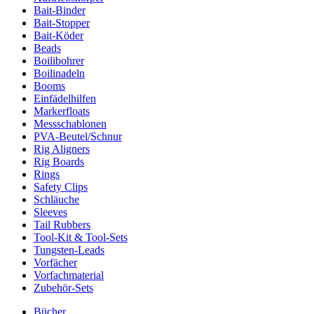
Bait-Binder
Bait-Stopper
Bait-Köder
Beads
Boilibohrer
Boilinadeln
Booms
Einfädelhilfen
Markerfloats
Messschablonen
PVA-Beutel/Schnur
Rig Aligners
Rig Boards
Rings
Safety Clips
Schläuche
Sleeves
Tail Rubbers
Tool-Kit & Tool-Sets
Tungsten-Leads
Vorfächer
Vorfachmaterial
Zubehör-Sets
Bücher