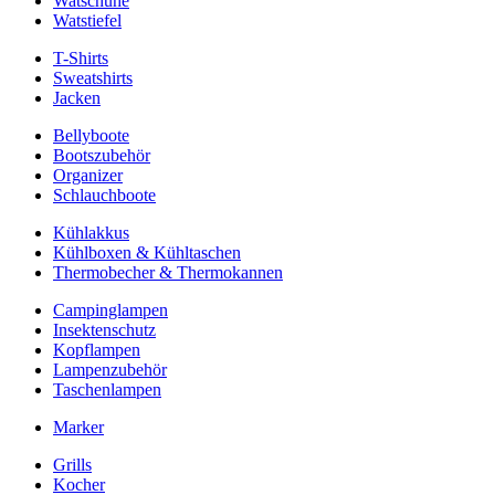
Watschuhe
Watstiefel
T-Shirts
Sweatshirts
Jacken
Bellyboote
Bootszubehör
Organizer
Schlauchboote
Kühlakkus
Kühlboxen & Kühltaschen
Thermobecher & Thermokannen
Campinglampen
Insektenschutz
Kopflampen
Lampenzubehör
Taschenlampen
Marker
Grills
Kocher