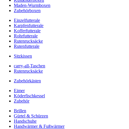
Kustköderboxen
Maden-Wurmboxen
Zubehörboxen
Einzelfutterale
Karpfenfutterale
Kofferfutterale
Rohrfutterale
Rutenrucksäcke
Rutenfutterale
Sitzkissen
carry-all-Taschen
Rutenrucksäcke
Zubehörkästen
Eimer
Köderfischkessel
Zubehör
Brillen
Gürtel & Schürzen
Handschuhe
Handwärmer & Fußwärmer