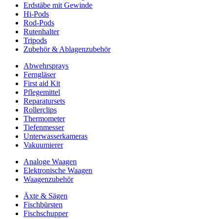
Erdstäbe mit Gewinde
Hi-Pods
Rod-Pods
Rutenhalter
Tripods
Zubehör & Ablagenzubehör
Abwehrsprays
Ferngläser
First aid Kit
Pflegemittel
Reparatursets
Rollerclips
Thermometer
Tiefenmesser
Unterwasserkameras
Vakuumierer
Analoge Waagen
Elektronische Waagen
Waagenzubehör
Äxte & Sägen
Fischbürsten
Fischschupper