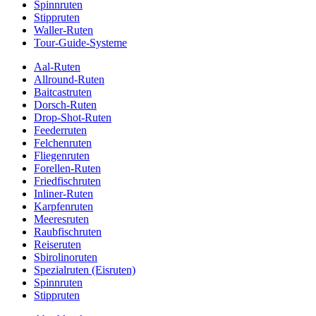
Spinnruten
Stippruten
Waller-Ruten
Tour-Guide-Systeme
Aal-Ruten
Allround-Ruten
Baitcastruten
Dorsch-Ruten
Drop-Shot-Ruten
Feederruten
Felchenruten
Fliegenruten
Forellen-Ruten
Friedfischruten
Inliner-Ruten
Karpfenruten
Meeresruten
Raubfischruten
Reiseruten
Sbirolinoruten
Spezialruten (Eisruten)
Spinnruten
Stippruten