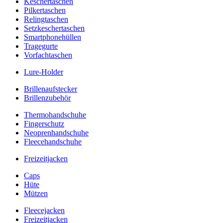
Keschertaschen
Pilkertaschen
Relingtaschen
Setzkeschertaschen
Smartphonehüllen
Tragegurte
Vorfachtaschen
Lure-Holder
Brillenaufstecker
Brillenzubehör
Thermohandschuhe
Fingerschutz
Neoprenhandschuhe
Fleecehandschuhe
Freizeitjacken
Caps
Hüte
Mützen
Fleecejacken
Freizeitjacken