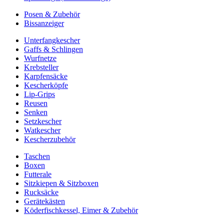
Posen & Zubehör
Bissanzeiger
Unterfangkescher
Gaffs & Schlingen
Wurfnetze
Krebsteller
Karpfensäcke
Kescherköpfe
Lip-Grips
Reusen
Senken
Setzkescher
Watkescher
Kescherzubehör
Taschen
Boxen
Futterale
Sitzkiepen & Sitzboxen
Rucksäcke
Gerätekästen
Köderfischkessel, Eimer & Zubehör