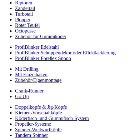
Riptoren
Zandertail
Turbotail
Plopper
Roter Teufel
Octopusse
Zubehör für Gummiköder
ProfiBlinker Edelstahl
ProfiBlinker Schuppendekor oder Effektlackierung
ProfiBlinker Forellex Spoon
Mit Drilling
Mit Einzelhaken
Zubehör/Eigenmontage
Crank-Runner
Go Up
Doppelköpfe & Jig-Köpfe
Kiemen-Vorschaltköpfe
Köderfisch- und Gummifisch-System
Propeller-Systeme
Spinner-Weitwurfköpfe
Tandem-Spinner