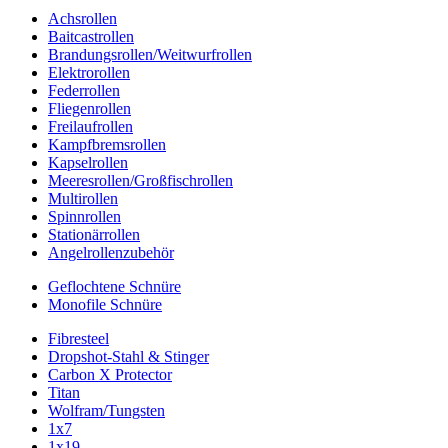
Achsrollen
Baitcastrollen
Brandungsrollen/Weitwurfrollen
Elektrorollen
Federrollen
Fliegenrollen
Freilaufrollen
Kampfbremsrollen
Kapselrollen
Meeresrollen/Großfischrollen
Multirollen
Spinnrollen
Stationärrollen
Angelrollenzubehör
Geflochtene Schnüre
Monofile Schnüre
Fibresteel
Dropshot-Stahl & Stinger
Carbon X Protector
Titan
Wolfram/Tungsten
1x7
1x19