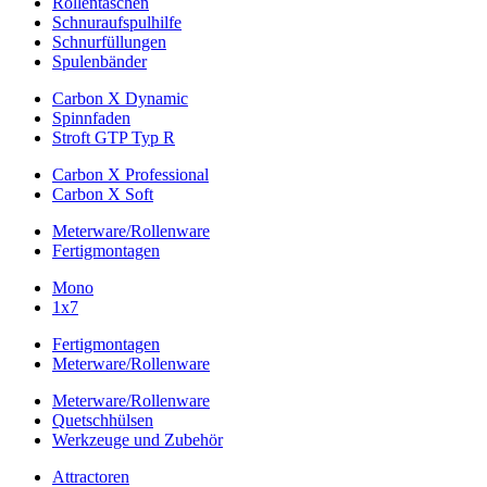
Rollentaschen
Schnuraufspulhilfe
Schnurfüllungen
Spulenbänder
Carbon X Dynamic
Spinnfaden
Stroft GTP Typ R
Carbon X Professional
Carbon X Soft
Meterware/Rollenware
Fertigmontagen
Mono
1x7
Fertigmontagen
Meterware/Rollenware
Meterware/Rollenware
Quetschhülsen
Werkzeuge und Zubehör
Attractoren