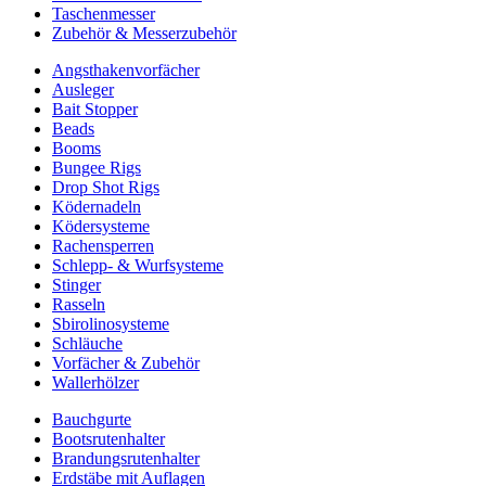
Taschenmesser
Zubehör & Messerzubehör
Angsthakenvorfächer
Ausleger
Bait Stopper
Beads
Booms
Bungee Rigs
Drop Shot Rigs
Ködernadeln
Ködersysteme
Rachensperren
Schlepp- & Wurfsysteme
Stinger
Rasseln
Sbirolinosysteme
Schläuche
Vorfächer & Zubehör
Wallerhölzer
Bauchgurte
Bootsrutenhalter
Brandungsrutenhalter
Erdstäbe mit Auflagen