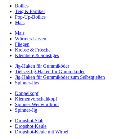
Boilies
Teig & Partikel
Pop-Up-Boilies
Mais
Mais
Würmer/Larven
Fliegen
Krebse & Frösche
Kleintiere & Sonstiges
Jig-Haken für Gummiköder
Tiefsee-Jig-Haken für Gummiköder
Jig-Haken für Gummiköder zum Selbstgießen
Spinner-Jigs
Doppelkopf
Kiemenvorschaltkopf
Spinner-Weitwurfkopf
Spinner-Jig
Dropshot-Stab
Dropshot-Keule
Dropshot-Keule mit Wirbel