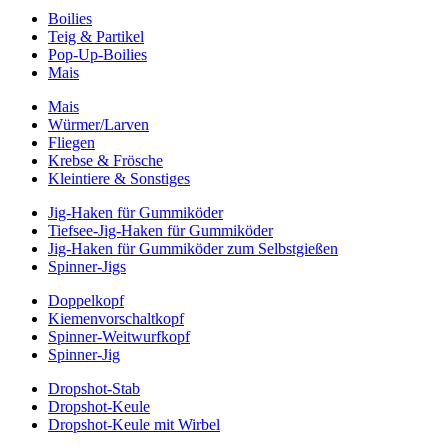
Boilies
Teig & Partikel
Pop-Up-Boilies
Mais
Mais
Würmer/Larven
Fliegen
Krebse & Frösche
Kleintiere & Sonstiges
Jig-Haken für Gummiköder
Tiefsee-Jig-Haken für Gummiköder
Jig-Haken für Gummiköder zum Selbstgießen
Spinner-Jigs
Doppelkopf
Kiemenvorschaltkopf
Spinner-Weitwurfkopf
Spinner-Jig
Dropshot-Stab
Dropshot-Keule
Dropshot-Keule mit Wirbel