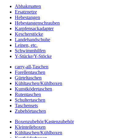
Abhakmatten
Ersatznetze
Hebestangen
Hebestangenschrauben
Karpfensackadapter
Kescherstöcke
Landehandschuhe
Leinen, etc.
Schwimmhilfen
Y-Stücke/Y-Stöcke
carry-all-Taschen
Forellentaschen
Gürteltaschen
Kühltaschen/Kühlboxen
Kunstködertaschen
Rutentaschen
Schultertaschen
Taschensets
Zubehörtaschen
Boxenzubehör/Kastenzubehör
Kleinteileboxen
Kühltaschen/Kühlboxen