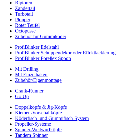
Riptoren
Zandertail
Turbotail
Plopper
Roter Teufel
Octopusse
Zubehör für Gummiköder
ProfiBlinker Edelstahl
ProfiBlinker Schuppendekor oder Effektlackierung
ProfiBlinker Forellex Spoon
Mit Drilling
Mit Einzelhaken
Zubehör/Eigenmontage
Crank-Runner
Go Up
Doppelköpfe & Jig-Köpfe
Kiemen-Vorschaltköpfe
Köderfisch- und Gummifisch-System
Propeller-Systeme
Spinner-Weitwurfköpfe
Tandem-Spinner