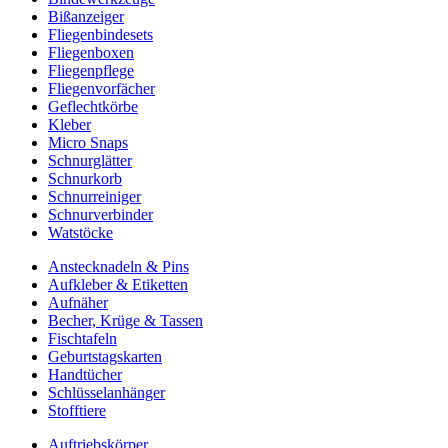
Bißanzeiger
Fliegenbindesets
Fliegenboxen
Fliegenpflege
Fliegenvorfächer
Geflechtkörbe
Kleber
Micro Snaps
Schnurglätter
Schnurkorb
Schnurreiniger
Schnurverbinder
Watstöcke
Anstecknadeln & Pins
Aufkleber & Etiketten
Aufnäher
Becher, Krüge & Tassen
Fischtafeln
Geburtstagskarten
Handtücher
Schlüsselanhänger
Stofftiere
Auftriebskörper