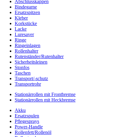
Abschlusskappen
Bindegarne
Ersatzspitzen
Kleber
Korkstücke
Lacke
Luresaver
Ringe
Ringeinlagen
Rollenhalter
Rutenständer/Rutenhalter
Sicherheitsleinen
Stonfos
Taschen
Transport/-schutz
Transportrohr
Stationärrollen mit Frontbremse
Stationärrollen mit Heckbremse
Akku
Ersatzspulen
Pflegesprays
Power-Handle
Rollenfett/Rollenöl