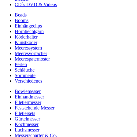
CD´s DVD & Videos
Beads
Booms
Einhängeclips
Hornhechtgarn
Köderhalter
Kunstköder
Meeressystem
Meeresvorfächer
Meerespaternoster
Perlen
Schläuche
Sortimente
Verschiedenes
Bowiemesser
Einhandmesser
Filetiermesser
Feststehende Messer
Filetiersets
Gürtelmesser
Kochmesser
Lachsmesser
Messerschärfer & Co.