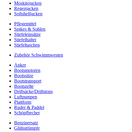
Moskitojacken
Regenjacken
Softshelljacken
Pflegemittel
Spikes & Sohlen
Stiefeleinsätze
Stiefelhalter
Stiefeltaschen
Zubehör Schwimmwesten
Anker
Bootsmotoren
Bootssitze
Bootstransport
Bootszelte
Driftsäcke/Driftstops
Luftpumpen
Plattform
Ruder & Paddel
Schöpfbecher
Benzinersatz
Glühstrümpfe