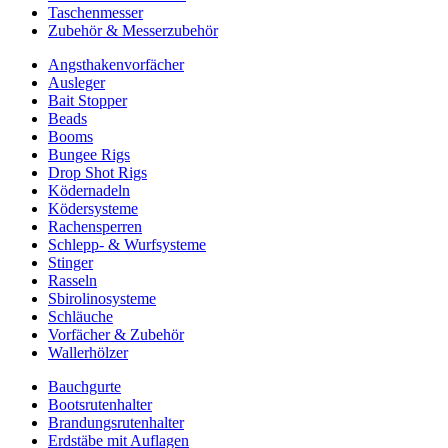
Taschenmesser
Zubehör & Messerzubehör
Angsthakenvorfächer
Ausleger
Bait Stopper
Beads
Booms
Bungee Rigs
Drop Shot Rigs
Ködernadeln
Ködersysteme
Rachensperren
Schlepp- & Wurfsysteme
Stinger
Rasseln
Sbirolinosysteme
Schläuche
Vorfächer & Zubehör
Wallerhölzer
Bauchgurte
Bootsrutenhalter
Brandungsrutenhalter
Erdstäbe mit Auflagen