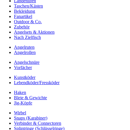
Landehilfen
Taschen/Kästen
Bekleidung
Fanartikel
Outdoor & Co.
Zubehör
Angelsets & Aktionen
Nach Zielfisch
Angelruten
Angelrollen
Angelschnüre
Vorfächer
Kunstköder
Lebendköder/Fressköder
Haken
Bleie & Gewichte
Jig-Köpfe
Wirbel
Snaps (Karabiner)
Verbinder & Connectoren
Splintringe (Schlüsselringe)