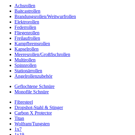
Achsrollen
Baitcastrollen
Brandungsrollen/Weitwurfrollen
Elektrorollen
Federrollen
Fliegenrollen
Freilaufrollen
Kampfbremsrollen
Kapselrollen
Meeresrollen/Großfischrollen
Multirollen
Spinnrollen
Stationärrollen
Angelrollenzubehör
Geflochtene Schnüre
Monofile Schnüre
Fibresteel
Dropshot-Stahl & Stinger
Carbon X Protector
Titan
Wolfram/Tungsten
1x7
1x19