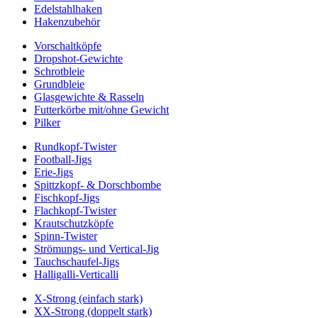
Edelstahlhaken
Hakenzubehör
Vorschaltköpfe
Dropshot-Gewichte
Schrotbleie
Grundbleie
Glasgewichte & Rasseln
Futterkörbe mit/ohne Gewicht
Pilker
Rundkopf-Twister
Football-Jigs
Erie-Jigs
Spittzkopf- & Dorschbombe
Fischkopf-Jigs
Flachkopf-Twister
Krautschutzköpfe
Spinn-Twister
Strömungs- und Vertical-Jig
Tauchschaufel-Jigs
Halligalli-Verticalli
X-Strong (einfach stark)
XX-Strong (doppelt stark)