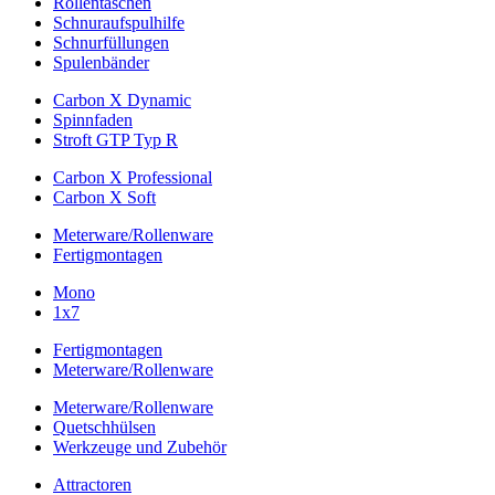
Rollentaschen
Schnuraufspulhilfe
Schnurfüllungen
Spulenbänder
Carbon X Dynamic
Spinnfaden
Stroft GTP Typ R
Carbon X Professional
Carbon X Soft
Meterware/Rollenware
Fertigmontagen
Mono
1x7
Fertigmontagen
Meterware/Rollenware
Meterware/Rollenware
Quetschhülsen
Werkzeuge und Zubehör
Attractoren