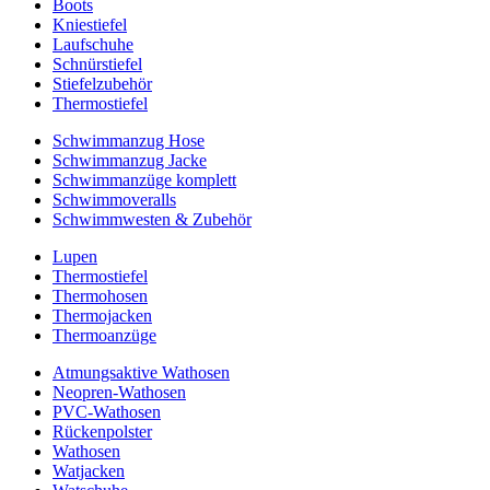
Boots
Kniestiefel
Laufschuhe
Schnürstiefel
Stiefelzubehör
Thermostiefel
Schwimmanzug Hose
Schwimmanzug Jacke
Schwimmanzüge komplett
Schwimmoveralls
Schwimmwesten & Zubehör
Lupen
Thermostiefel
Thermohosen
Thermojacken
Thermoanzüge
Atmungsaktive Wathosen
Neopren-Wathosen
PVC-Wathosen
Rückenpolster
Wathosen
Watjacken