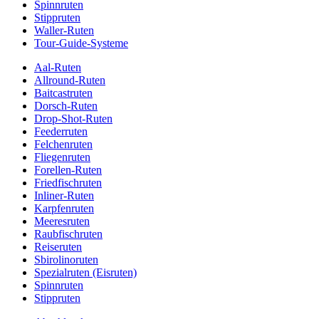
Spinnruten
Stippruten
Waller-Ruten
Tour-Guide-Systeme
Aal-Ruten
Allround-Ruten
Baitcastruten
Dorsch-Ruten
Drop-Shot-Ruten
Feederruten
Felchenruten
Fliegenruten
Forellen-Ruten
Friedfischruten
Inliner-Ruten
Karpfenruten
Meeresruten
Raubfischruten
Reiseruten
Sbirolinoruten
Spezialruten (Eisruten)
Spinnruten
Stippruten