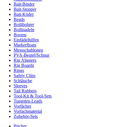
Bait-Binder
Bait-Stopper
Bait-Köder
Beads
Boilibohrer
Boilinadeln
Booms
Einfädelhilfen
Markerfloats
Messschablonen
PVA-Beutel/Schnur
Rig Aligners
Rig Boards
Rings
Safety Clips
Schläuche
Sleeves
Tail Rubbers
Tool-Kit & Tool-Sets
Tungsten-Leads
Vorfächer
Vorfachmaterial
Zubehör-Sets
Bücher