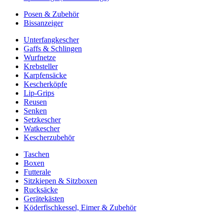
Posen & Zubehör
Bissanzeiger
Unterfangkescher
Gaffs & Schlingen
Wurfnetze
Krebsteller
Karpfensäcke
Kescherköpfe
Lip-Grips
Reusen
Senken
Setzkescher
Watkescher
Kescherzubehör
Taschen
Boxen
Futterale
Sitzkiepen & Sitzboxen
Rucksäcke
Gerätekästen
Köderfischkessel, Eimer & Zubehör