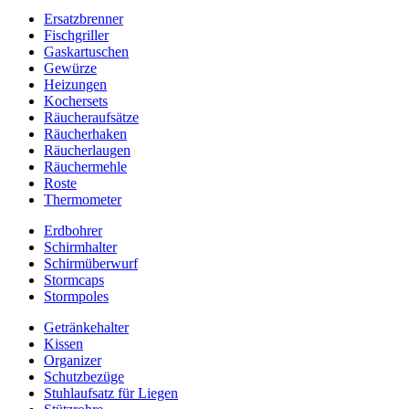
Ersatzbrenner
Fischgriller
Gaskartuschen
Gewürze
Heizungen
Kochersets
Räucheraufsätze
Räucherhaken
Räucherlaugen
Räuchermehle
Roste
Thermometer
Erdbohrer
Schirmhalter
Schirmüberwurf
Stormcaps
Stormpoles
Getränkehalter
Kissen
Organizer
Schutzbezüge
Stuhlaufsatz für Liegen