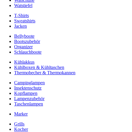
Watschuhe
Watstiefel
T-Shirts
Sweatshirts
Jacken
Bellyboote
Bootszubehör
Organizer
Schlauchboote
Kühlakkus
Kühlboxen & Kühltaschen
Thermobecher & Thermokannen
Campinglampen
Insektenschutz
Kopflampen
Lampenzubehör
Taschenlampen
Marker
Grills
Kocher