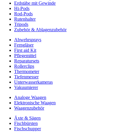
Erdstäbe mit Gewinde
Hi-Pods
Rod-Pods
Rutenhalter
Tripods
Zubehör & Ablagenzubehör
Abwehrsprays
Ferngläser
First aid Kit
Pflegemittel
Reparatursets
Rollerclips
Thermometer
Tiefenmesser
Unterwasserkameras
Vakuumierer
Analoge Waagen
Elektronische Waagen
Waagenzubehör
Äxte & Sägen
Fischbürsten
Fischschupper