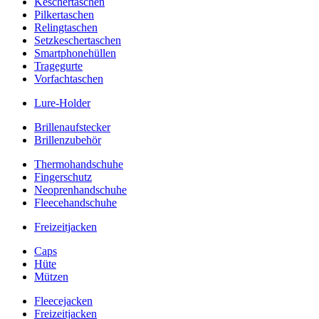
Keschertaschen
Pilkertaschen
Relingtaschen
Setzkeschertaschen
Smartphonehüllen
Tragegurte
Vorfachtaschen
Lure-Holder
Brillenaufstecker
Brillenzubehör
Thermohandschuhe
Fingerschutz
Neoprenhandschuhe
Fleecehandschuhe
Freizeitjacken
Caps
Hüte
Mützen
Fleecejacken
Freizeitjacken