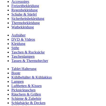
Accessoires
Freizeitbekleidung
Regenbekleidung
Schuhe & Stiefel
Sicherheitsbekleidung
Thermobekleidung
Watbekleidung
Aufnäher
DVD & Videos
Kleidung
Stifte
Taschen & Rucksäcke
Taschenlampen
Tassen & Thermobecher
Tablet Halterung
Boote
Kühlbehälter & Kühlakkus
Lampen
Luftbetten & Kissen
Picknicktaschen
Räuchern & Grillen
Schirme & Zubehör
Schlafsäcke & Decken