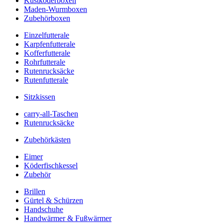
Kustköderboxen
Maden-Wurmboxen
Zubehörboxen
Einzelfutterale
Karpfenfutterale
Kofferfutterale
Rohrfutterale
Rutenrucksäcke
Rutenfutterale
Sitzkissen
carry-all-Taschen
Rutenrucksäcke
Zubehörkästen
Eimer
Köderfischkessel
Zubehör
Brillen
Gürtel & Schürzen
Handschuhe
Handwärmer & Fußwärmer