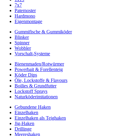
7x7
Paternoster
Hardmono
Eigenmontage
Gummifische & Gummiköder
Blinker
Spinner
Wobbler
Vorschalt-Systeme
Bienenmaden/Rotwürmer
Powerbait & Forellenteig
Köder Dips
Öle, Lockstoffe & Flavours
Boilies & Grundfutter
Lockstoff Sprays
Naturköderimitationen
Gebundene Haken
Einzelhaken
Einzelhaken als Teighaken
Jig-Haken
Drillinge
Meereshaken