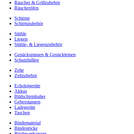
Räucher & Grillzubehör
Räucheröfen
Schirme
Schirmzubehör
Stühle
Liegen
Stühle- & Liegenzubehör
Gepäckspinnen & Gepäckleinen
Schutzhüllen
Zelte
Zeltzubehör
Echolotgeräte
Akkus
Bildschirmhalter
Geberstangen
Ladegeräte
Taschen
Bindematerial
Bindestöcke
Bindewerkzeuge