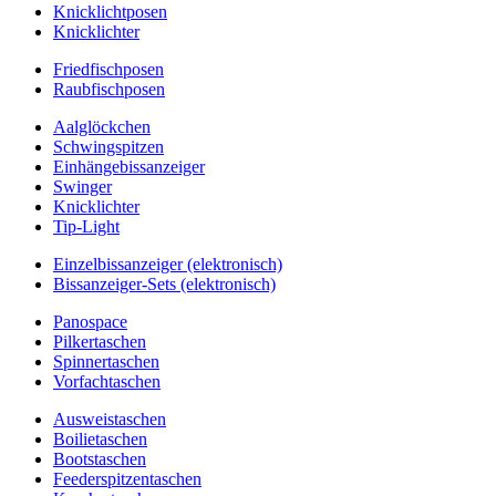
Knicklichtposen
Knicklichter
Friedfischposen
Raubfischposen
Aalglöckchen
Schwingspitzen
Einhängebissanzeiger
Swinger
Knicklichter
Tip-Light
Einzelbissanzeiger (elektronisch)
Bissanzeiger-Sets (elektronisch)
Panospace
Pilkertaschen
Spinnertaschen
Vorfachtaschen
Ausweistaschen
Boilietaschen
Bootstaschen
Feederspitzentaschen