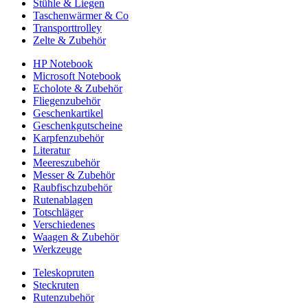
Stühle & Liegen
Taschenwärmer & Co
Transporttrolley
Zelte & Zubehör
HP Notebook
Microsoft Notebook
Echolote & Zubehör
Fliegenzubehör
Geschenkartikel
Geschenkgutscheine
Karpfenzubehör
Literatur
Meereszubehör
Messer & Zubehör
Raubfischzubehör
Rutenablagen
Totschläger
Verschiedenes
Waagen & Zubehör
Werkzeuge
Teleskopruten
Steckruten
Rutenzubehör