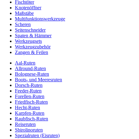
Fischtöter
Knotenöffner
Maßstäbe
Multifunktionswerkzeuge
Scheren
Seitenschneider
Spaten & Hämmer
Werkzeugsets
Werkzeugzubehör
Zangen & Feilen
Aal-Ruten
Allround-Ruten
Bolognese-Ruten
Boots- und Meeresruten
Dorsch-Ruten
Feeder-Ruten
Forellen-Ruten
Friedfisch-Ruten
Hecht-Ruten
Karpfen-Ruten
Raubfisch-Ruten
Reiseruten
Sbirolinoruten
Spezialruten (Eisruten)