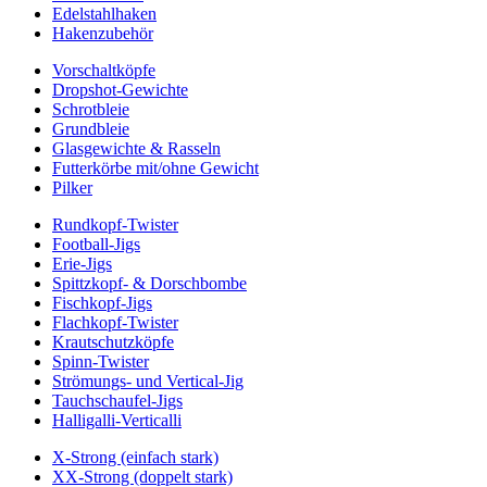
Edelstahlhaken
Hakenzubehör
Vorschaltköpfe
Dropshot-Gewichte
Schrotbleie
Grundbleie
Glasgewichte & Rasseln
Futterkörbe mit/ohne Gewicht
Pilker
Rundkopf-Twister
Football-Jigs
Erie-Jigs
Spittzkopf- & Dorschbombe
Fischkopf-Jigs
Flachkopf-Twister
Krautschutzköpfe
Spinn-Twister
Strömungs- und Vertical-Jig
Tauchschaufel-Jigs
Halligalli-Verticalli
X-Strong (einfach stark)
XX-Strong (doppelt stark)