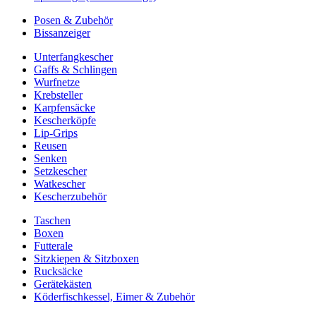
Posen & Zubehör
Bissanzeiger
Unterfangkescher
Gaffs & Schlingen
Wurfnetze
Krebsteller
Karpfensäcke
Kescherköpfe
Lip-Grips
Reusen
Senken
Setzkescher
Watkescher
Kescherzubehör
Taschen
Boxen
Futterale
Sitzkiepen & Sitzboxen
Rucksäcke
Gerätekästen
Köderfischkessel, Eimer & Zubehör