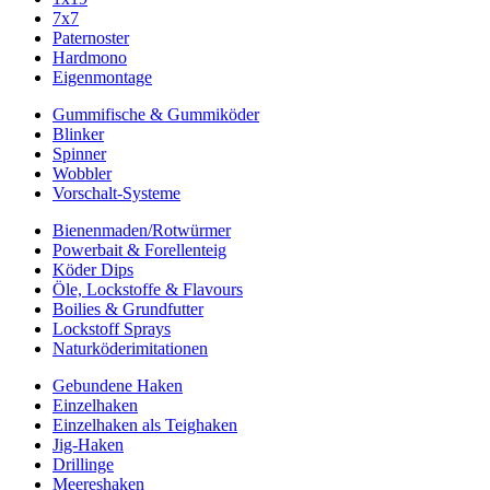
7x7
Paternoster
Hardmono
Eigenmontage
Gummifische & Gummiköder
Blinker
Spinner
Wobbler
Vorschalt-Systeme
Bienenmaden/Rotwürmer
Powerbait & Forellenteig
Köder Dips
Öle, Lockstoffe & Flavours
Boilies & Grundfutter
Lockstoff Sprays
Naturköderimitationen
Gebundene Haken
Einzelhaken
Einzelhaken als Teighaken
Jig-Haken
Drillinge
Meereshaken