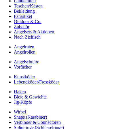
Landehilfen
Taschen/Kästen
Bekleidung
Fanartikel
Outdoor & Co.
Zubehör
Angelsets & Aktionen
Nach Zielfisch
Angelruten
Angelrollen
Angelschnüre
Vorfächer
Kunstköder
Lebendköder/Fressköder
Haken
Bleie & Gewichte
Jig-Köpfe
Wirbel
Snaps (Karabiner)
Verbinder & Connectoren
Splintringe (Schlüsselringe)