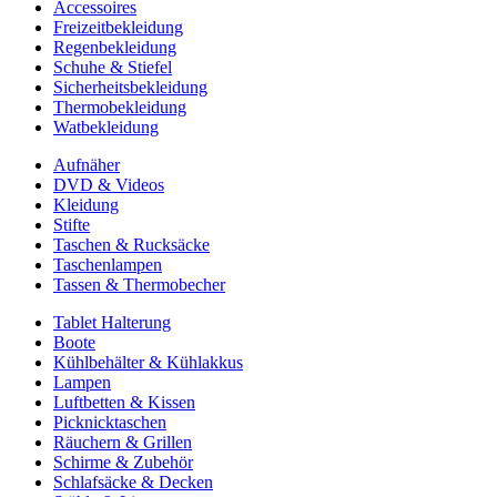
Accessoires
Freizeitbekleidung
Regenbekleidung
Schuhe & Stiefel
Sicherheitsbekleidung
Thermobekleidung
Watbekleidung
Aufnäher
DVD & Videos
Kleidung
Stifte
Taschen & Rucksäcke
Taschenlampen
Tassen & Thermobecher
Tablet Halterung
Boote
Kühlbehälter & Kühlakkus
Lampen
Luftbetten & Kissen
Picknicktaschen
Räuchern & Grillen
Schirme & Zubehör
Schlafsäcke & Decken