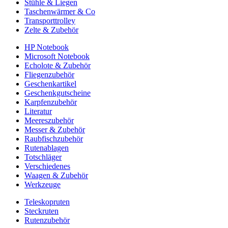
Stühle & Liegen
Taschenwärmer & Co
Transporttrolley
Zelte & Zubehör
HP Notebook
Microsoft Notebook
Echolote & Zubehör
Fliegenzubehör
Geschenkartikel
Geschenkgutscheine
Karpfenzubehör
Literatur
Meereszubehör
Messer & Zubehör
Raubfischzubehör
Rutenablagen
Totschläger
Verschiedenes
Waagen & Zubehör
Werkzeuge
Teleskopruten
Steckruten
Rutenzubehör