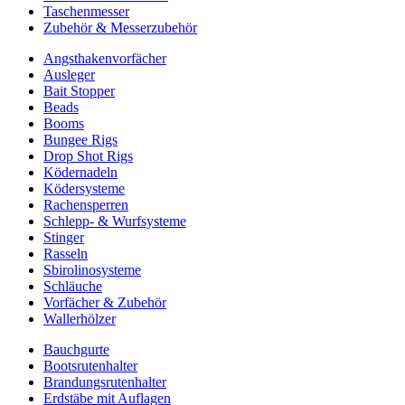
Taschenmesser
Zubehör & Messerzubehör
Angsthakenvorfächer
Ausleger
Bait Stopper
Beads
Booms
Bungee Rigs
Drop Shot Rigs
Ködernadeln
Ködersysteme
Rachensperren
Schlepp- & Wurfsysteme
Stinger
Rasseln
Sbirolinosysteme
Schläuche
Vorfächer & Zubehör
Wallerhölzer
Bauchgurte
Bootsrutenhalter
Brandungsrutenhalter
Erdstäbe mit Auflagen