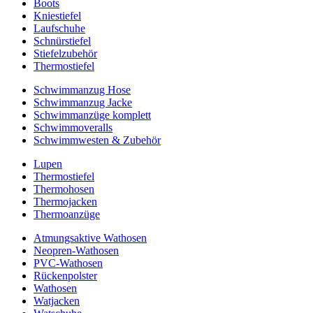
Boots
Kniestiefel
Laufschuhe
Schnürstiefel
Stiefelzubehör
Thermostiefel
Schwimmanzug Hose
Schwimmanzug Jacke
Schwimmanzüge komplett
Schwimmoveralls
Schwimmwesten & Zubehör
Lupen
Thermostiefel
Thermohosen
Thermojacken
Thermoanzüge
Atmungsaktive Wathosen
Neopren-Wathosen
PVC-Wathosen
Rückenpolster
Wathosen
Watjacken