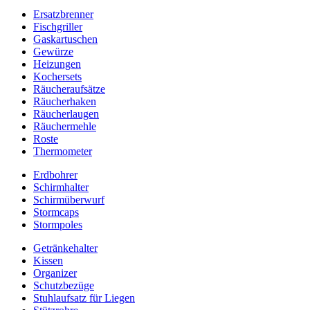
Ersatzbrenner
Fischgriller
Gaskartuschen
Gewürze
Heizungen
Kochersets
Räucheraufsätze
Räucherhaken
Räucherlaugen
Räuchermehle
Roste
Thermometer
Erdbohrer
Schirmhalter
Schirmüberwurf
Stormcaps
Stormpoles
Getränkehalter
Kissen
Organizer
Schutzbezüge
Stuhlaufsatz für Liegen