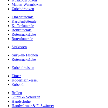
Kustköderboxen
Maden-Wurmboxen
Zubehörboxen
Einzelfutterale
Karpfenfutterale
Kofferfutterale
Rohrfutterale
Rutenrucksäcke
Rutenfutterale
Sitzkissen
carry-all-Taschen
Rutenrucksäcke
Zubehörkästen
Eimer
Köderfischkessel
Zubehör
Brillen
Gürtel & Schürzen
Handschuhe
Handwärmer & Fußwärmer