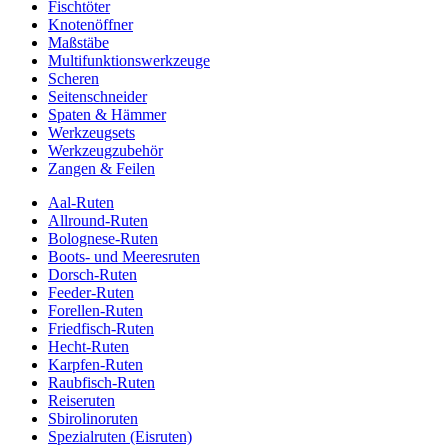
Fischtöter
Knotenöffner
Maßstäbe
Multifunktionswerkzeuge
Scheren
Seitenschneider
Spaten & Hämmer
Werkzeugsets
Werkzeugzubehör
Zangen & Feilen
Aal-Ruten
Allround-Ruten
Bolognese-Ruten
Boots- und Meeresruten
Dorsch-Ruten
Feeder-Ruten
Forellen-Ruten
Friedfisch-Ruten
Hecht-Ruten
Karpfen-Ruten
Raubfisch-Ruten
Reiseruten
Sbirolinoruten
Spezialruten (Eisruten)