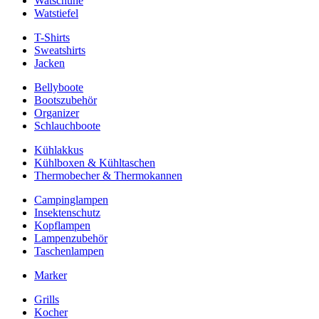
Watschuhe
Watstiefel
T-Shirts
Sweatshirts
Jacken
Bellyboote
Bootszubehör
Organizer
Schlauchboote
Kühlakkus
Kühlboxen & Kühltaschen
Thermobecher & Thermokannen
Campinglampen
Insektenschutz
Kopflampen
Lampenzubehör
Taschenlampen
Marker
Grills
Kocher