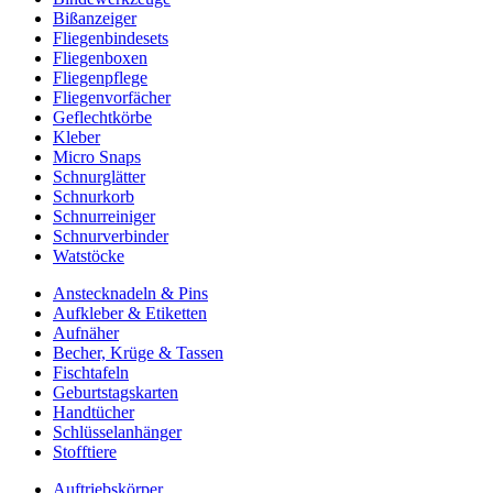
Bißanzeiger
Fliegenbindesets
Fliegenboxen
Fliegenpflege
Fliegenvorfächer
Geflechtkörbe
Kleber
Micro Snaps
Schnurglätter
Schnurkorb
Schnurreiniger
Schnurverbinder
Watstöcke
Anstecknadeln & Pins
Aufkleber & Etiketten
Aufnäher
Becher, Krüge & Tassen
Fischtafeln
Geburtstagskarten
Handtücher
Schlüsselanhänger
Stofftiere
Auftriebskörper