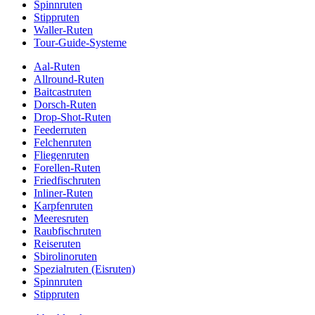
Spinnruten
Stippruten
Waller-Ruten
Tour-Guide-Systeme
Aal-Ruten
Allround-Ruten
Baitcastruten
Dorsch-Ruten
Drop-Shot-Ruten
Feederruten
Felchenruten
Fliegenruten
Forellen-Ruten
Friedfischruten
Inliner-Ruten
Karpfenruten
Meeresruten
Raubfischruten
Reiseruten
Sbirolinoruten
Spezialruten (Eisruten)
Spinnruten
Stippruten