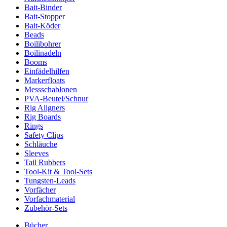
Bait-Binder
Bait-Stopper
Bait-Köder
Beads
Boilibohrer
Boilinadeln
Booms
Einfädelhilfen
Markerfloats
Messschablonen
PVA-Beutel/Schnur
Rig Aligners
Rig Boards
Rings
Safety Clips
Schläuche
Sleeves
Tail Rubbers
Tool-Kit & Tool-Sets
Tungsten-Leads
Vorfächer
Vorfachmaterial
Zubehör-Sets
Bücher