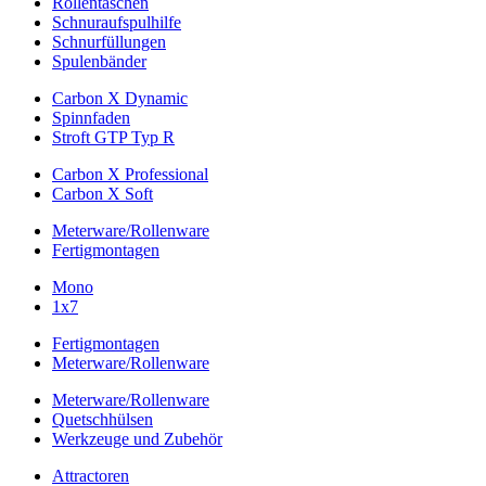
Rollentaschen
Schnuraufspulhilfe
Schnurfüllungen
Spulenbänder
Carbon X Dynamic
Spinnfaden
Stroft GTP Typ R
Carbon X Professional
Carbon X Soft
Meterware/Rollenware
Fertigmontagen
Mono
1x7
Fertigmontagen
Meterware/Rollenware
Meterware/Rollenware
Quetschhülsen
Werkzeuge und Zubehör
Attractoren