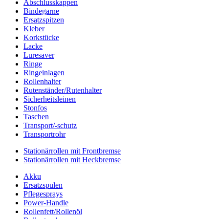
Abschlusskappen
Bindegarne
Ersatzspitzen
Kleber
Korkstücke
Lacke
Luresaver
Ringe
Ringeinlagen
Rollenhalter
Rutenständer/Rutenhalter
Sicherheitsleinen
Stonfos
Taschen
Transport/-schutz
Transportrohr
Stationärrollen mit Frontbremse
Stationärrollen mit Heckbremse
Akku
Ersatzspulen
Pflegesprays
Power-Handle
Rollenfett/Rollenöl