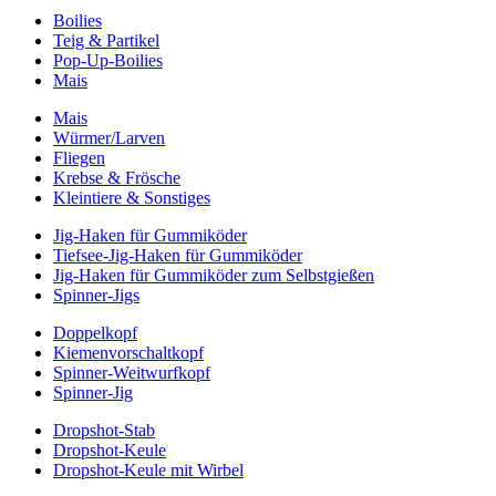
Boilies
Teig & Partikel
Pop-Up-Boilies
Mais
Mais
Würmer/Larven
Fliegen
Krebse & Frösche
Kleintiere & Sonstiges
Jig-Haken für Gummiköder
Tiefsee-Jig-Haken für Gummiköder
Jig-Haken für Gummiköder zum Selbstgießen
Spinner-Jigs
Doppelkopf
Kiemenvorschaltkopf
Spinner-Weitwurfkopf
Spinner-Jig
Dropshot-Stab
Dropshot-Keule
Dropshot-Keule mit Wirbel