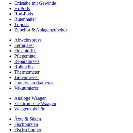
Erdstäbe mit Gewinde
Hi-Pods
Rod-Pods
Rutenhalter
Tripods
Zubehör & Ablagenzubehör
Abwehrsprays
Ferngläser
First aid Kit
Pflegemittel
Reparatursets
Rollerclips
Thermometer
Tiefenmesser
Unterwasserkameras
Vakuumierer
Analoge Waagen
Elektronische Waagen
Waagenzubehör
Äxte & Sägen
Fischbürsten
Fischschupper