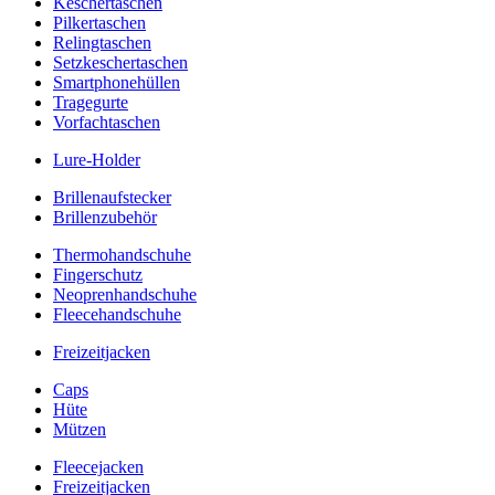
Keschertaschen
Pilkertaschen
Relingtaschen
Setzkeschertaschen
Smartphonehüllen
Tragegurte
Vorfachtaschen
Lure-Holder
Brillenaufstecker
Brillenzubehör
Thermohandschuhe
Fingerschutz
Neoprenhandschuhe
Fleecehandschuhe
Freizeitjacken
Caps
Hüte
Mützen
Fleecejacken
Freizeitjacken