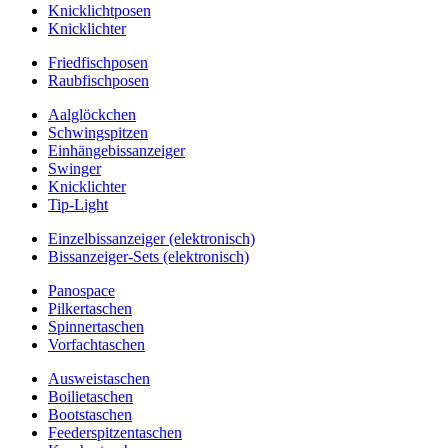
Knicklichtposen
Knicklichter
Friedfischposen
Raubfischposen
Aalglöckchen
Schwingspitzen
Einhängebissanzeiger
Swinger
Knicklichter
Tip-Light
Einzelbissanzeiger (elektronisch)
Bissanzeiger-Sets (elektronisch)
Panospace
Pilkertaschen
Spinnertaschen
Vorfachtaschen
Ausweistaschen
Boilietaschen
Bootstaschen
Feederspitzentaschen