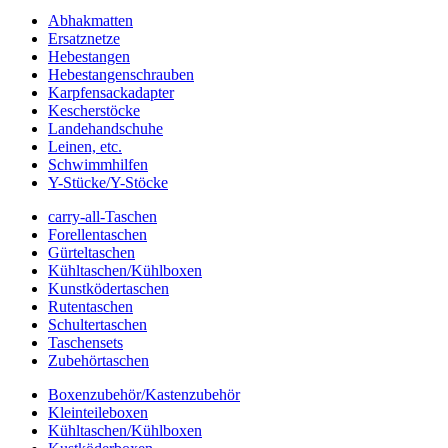
Abhakmatten
Ersatznetze
Hebestangen
Hebestangenschrauben
Karpfensackadapter
Kescherstöcke
Landehandschuhe
Leinen, etc.
Schwimmhilfen
Y-Stücke/Y-Stöcke
carry-all-Taschen
Forellentaschen
Gürteltaschen
Kühltaschen/Kühlboxen
Kunstködertaschen
Rutentaschen
Schultertaschen
Taschensets
Zubehörtaschen
Boxenzubehör/Kastenzubehör
Kleinteileboxen
Kühltaschen/Kühlboxen