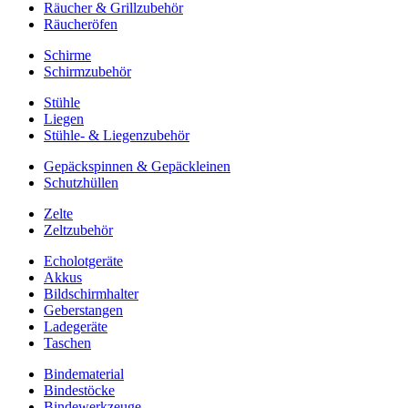
Räucher & Grillzubehör
Räucheröfen
Schirme
Schirmzubehör
Stühle
Liegen
Stühle- & Liegenzubehör
Gepäckspinnen & Gepäckleinen
Schutzhüllen
Zelte
Zeltzubehör
Echolotgeräte
Akkus
Bildschirmhalter
Geberstangen
Ladegeräte
Taschen
Bindematerial
Bindestöcke
Bindewerkzeuge