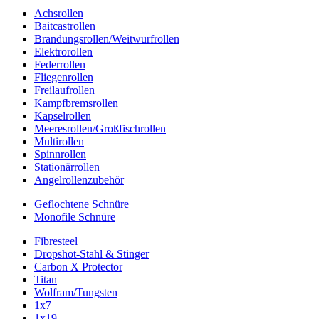
Achsrollen
Baitcastrollen
Brandungsrollen/Weitwurfrollen
Elektrorollen
Federrollen
Fliegenrollen
Freilaufrollen
Kampfbremsrollen
Kapselrollen
Meeresrollen/Großfischrollen
Multirollen
Spinnrollen
Stationärrollen
Angelrollenzubehör
Geflochtene Schnüre
Monofile Schnüre
Fibresteel
Dropshot-Stahl & Stinger
Carbon X Protector
Titan
Wolfram/Tungsten
1x7
1x19