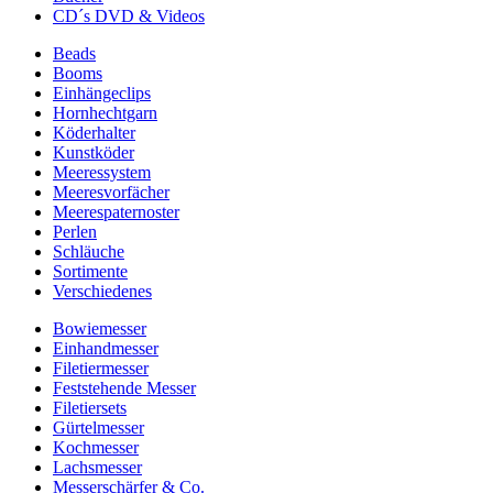
CD´s DVD & Videos
Beads
Booms
Einhängeclips
Hornhechtgarn
Köderhalter
Kunstköder
Meeressystem
Meeresvorfächer
Meerespaternoster
Perlen
Schläuche
Sortimente
Verschiedenes
Bowiemesser
Einhandmesser
Filetiermesser
Feststehende Messer
Filetiersets
Gürtelmesser
Kochmesser
Lachsmesser
Messerschärfer & Co.