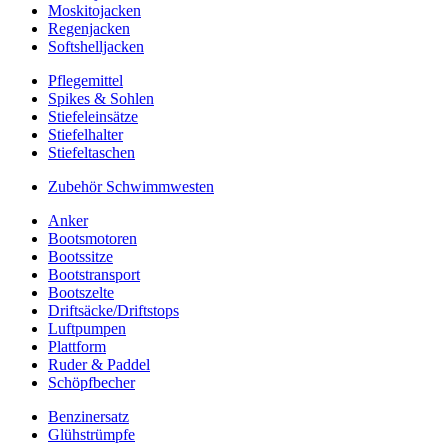
Moskitojacken
Regenjacken
Softshelljacken
Pflegemittel
Spikes & Sohlen
Stiefeleinsätze
Stiefelhalter
Stiefeltaschen
Zubehör Schwimmwesten
Anker
Bootsmotoren
Bootssitze
Bootstransport
Bootszelte
Driftsäcke/Driftstops
Luftpumpen
Plattform
Ruder & Paddel
Schöpfbecher
Benzinersatz
Glühstrümpfe