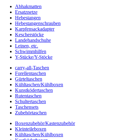
Abhakmatten
Ersatznetze
Hebestangen
Hebestangenschrauben
Karpfensackadapter
Kescherstöcke
Landehandschuhe
Leinen, etc.
Schwimmhilfen
Y-Stücke/Y-Stöcke
carry-all-Taschen
Forellentaschen
Gürteltaschen
Kühltaschen/Kühlboxen
Kunstködertaschen
Rutentaschen
Schultertaschen
Taschensets
Zubehörtaschen
Boxenzubehör/Kastenzubehör
Kleinteileboxen
Kühltaschen/Kühlboxen