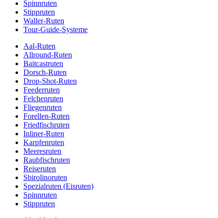
Spinnruten
Stippruten
Waller-Ruten
Tour-Guide-Systeme
Aal-Ruten
Allround-Ruten
Baitcastruten
Dorsch-Ruten
Drop-Shot-Ruten
Feederruten
Felchenruten
Fliegenruten
Forellen-Ruten
Friedfischruten
Inliner-Ruten
Karpfenruten
Meeresruten
Raubfischruten
Reiseruten
Sbirolinoruten
Spezialruten (Eisruten)
Spinnruten
Stippruten