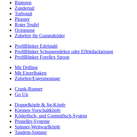
Riptoren
Zandertail
Turbotail
Plopper
Roter Teufel
Octopusse
Zubehör für Gummiköder
ProfiBlinker Edelstahl
ProfiBlinker Schuppendekor oder Effektlackierung
ProfiBlinker Forellex Spoon
Mit Drilling
Mit Einzelhaken
Zubehör/Eigenmontage
Crank-Runner
Go Up
Doppelköpfe & Jig-Köpfe
Kiemen-Vorschaltköpfe
Köderfisch- und Gummifisch-System
Propeller-Systeme
Spinner-Weitwurfköpfe
Tandem-Spinner