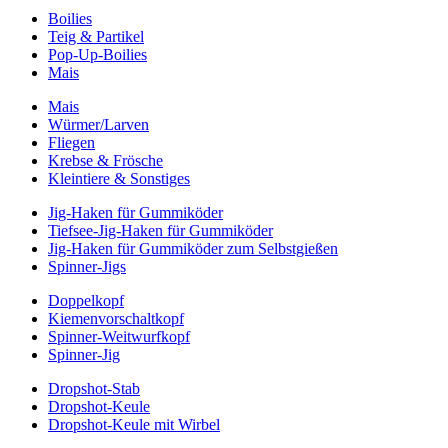
Boilies
Teig & Partikel
Pop-Up-Boilies
Mais
Mais
Würmer/Larven
Fliegen
Krebse & Frösche
Kleintiere & Sonstiges
Jig-Haken für Gummiköder
Tiefsee-Jig-Haken für Gummiköder
Jig-Haken für Gummiköder zum Selbstgießen
Spinner-Jigs
Doppelkopf
Kiemenvorschaltkopf
Spinner-Weitwurfkopf
Spinner-Jig
Dropshot-Stab
Dropshot-Keule
Dropshot-Keule mit Wirbel