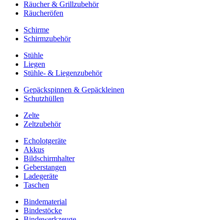
Räucher & Grillzubehör
Räucheröfen
Schirme
Schirmzubehör
Stühle
Liegen
Stühle- & Liegenzubehör
Gepäckspinnen & Gepäckleinen
Schutzhüllen
Zelte
Zeltzubehör
Echolotgeräte
Akkus
Bildschirmhalter
Geberstangen
Ladegeräte
Taschen
Bindematerial
Bindestöcke
Bindewerkzeuge