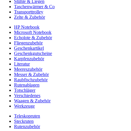
Stühle & Liegen
Taschenwärmer & Co
Transporttrolley
Zelte & Zubehör
HP Notebook
Microsoft Notebook
Echolote & Zubehör
Fliegenzubehör
Geschenkartikel
Geschenkgutscheine
Karpfenzubehör
Literatur
Meereszubehör
Messer & Zubehör
Raubfischzubehör
Rutenablagen
Totschläger
Verschiedenes
Waagen & Zubehör
Werkzeuge
Teleskopruten
Steckruten
Rutenzubehör