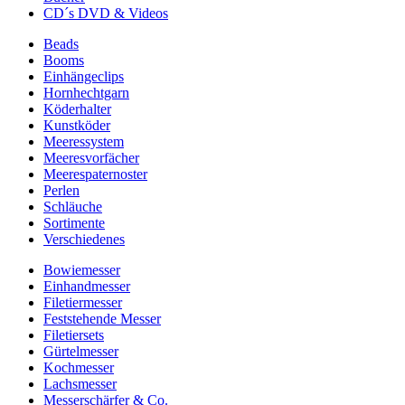
CD´s DVD & Videos
Beads
Booms
Einhängeclips
Hornhechtgarn
Köderhalter
Kunstköder
Meeressystem
Meeresvorfächer
Meerespaternoster
Perlen
Schläuche
Sortimente
Verschiedenes
Bowiemesser
Einhandmesser
Filetiermesser
Feststehende Messer
Filetiersets
Gürtelmesser
Kochmesser
Lachsmesser
Messerschärfer & Co.