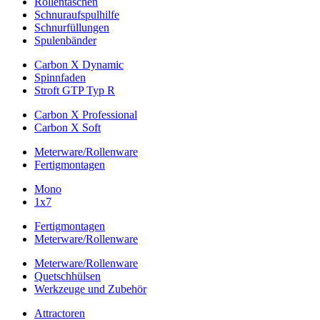
Rollentaschen
Schnuraufspulhilfe
Schnurfüllungen
Spulenbänder
Carbon X Dynamic
Spinnfaden
Stroft GTP Typ R
Carbon X Professional
Carbon X Soft
Meterware/Rollenware
Fertigmontagen
Mono
1x7
Fertigmontagen
Meterware/Rollenware
Meterware/Rollenware
Quetschhülsen
Werkzeuge und Zubehör
Attractoren