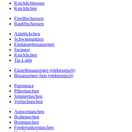
Knicklichtposen
Knicklichter
Friedfischposen
Raubfischposen
Aalglöckchen
Schwingspitzen
Einhängebissanzeiger
Swinger
Knicklichter
Tip-Light
Einzelbissanzeiger (elektronisch)
Bissanzeiger-Sets (elektronisch)
Panospace
Pilkertaschen
Spinnertaschen
Vorfachtaschen
Ausweistaschen
Boilietaschen
Bootstaschen
Feederspitzentaschen