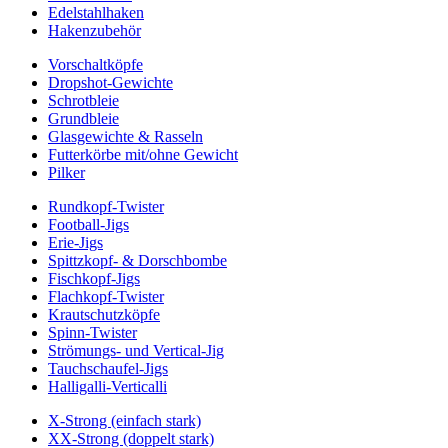
Edelstahlhaken
Hakenzubehör
Vorschaltköpfe
Dropshot-Gewichte
Schrotbleie
Grundbleie
Glasgewichte & Rasseln
Futterkörbe mit/ohne Gewicht
Pilker
Rundkopf-Twister
Football-Jigs
Erie-Jigs
Spittzkopf- & Dorschbombe
Fischkopf-Jigs
Flachkopf-Twister
Krautschutzköpfe
Spinn-Twister
Strömungs- und Vertical-Jig
Tauchschaufel-Jigs
Halligalli-Verticalli
X-Strong (einfach stark)
XX-Strong (doppelt stark)