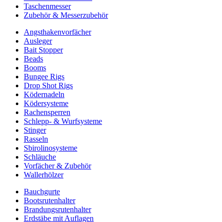
Taschenmesser
Zubehör & Messerzubehör
Angsthakenvorfächer
Ausleger
Bait Stopper
Beads
Booms
Bungee Rigs
Drop Shot Rigs
Ködernadeln
Ködersysteme
Rachensperren
Schlepp- & Wurfsysteme
Stinger
Rasseln
Sbirolinosysteme
Schläuche
Vorfächer & Zubehör
Wallerhölzer
Bauchgurte
Bootsrutenhalter
Brandungsrutenhalter
Erdstäbe mit Auflagen