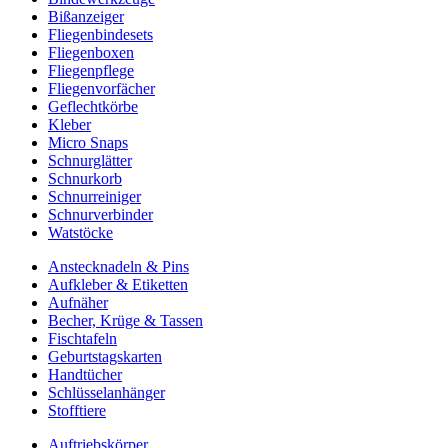
Bißanzeiger
Fliegenbindesets
Fliegenboxen
Fliegenpflege
Fliegenvorfächer
Geflechtkörbe
Kleber
Micro Snaps
Schnurglätter
Schnurkorb
Schnurreiniger
Schnurverbinder
Watstöcke
Anstecknadeln & Pins
Aufkleber & Etiketten
Aufnäher
Becher, Krüge & Tassen
Fischtafeln
Geburtstagskarten
Handtücher
Schlüsselanhänger
Stofftiere
Auftriebskörper