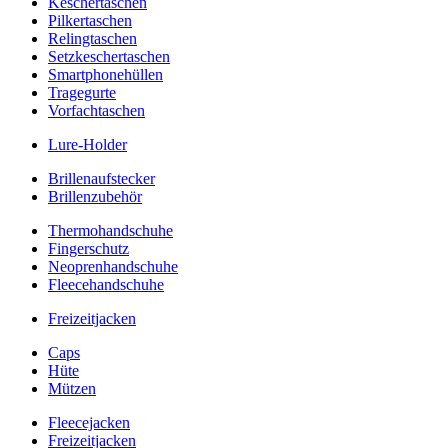
Keschertaschen
Pilkertaschen
Relingtaschen
Setzkeschertaschen
Smartphonehüllen
Tragegurte
Vorfachtaschen
Lure-Holder
Brillenaufstecker
Brillenzubehör
Thermohandschuhe
Fingerschutz
Neoprenhandschuhe
Fleecehandschuhe
Freizeitjacken
Caps
Hüte
Mützen
Fleecejacken
Freizeitjacken