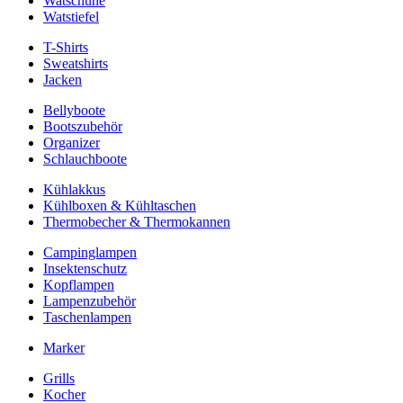
Watschuhe
Watstiefel
T-Shirts
Sweatshirts
Jacken
Bellyboote
Bootszubehör
Organizer
Schlauchboote
Kühlakkus
Kühlboxen & Kühltaschen
Thermobecher & Thermokannen
Campinglampen
Insektenschutz
Kopflampen
Lampenzubehör
Taschenlampen
Marker
Grills
Kocher