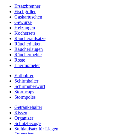
Ersatzbrenner
Fischgriller
Gaskartuschen
Gewürze
Heizungen
Kochersets
Räucheraufsätze
Räucherhaken
Räucherlaugen
Räuchermehle
Roste
Thermometer
Erdbohrer
Schirmhalter
Schirmüberwurf
Stormcaps
Stormpoles
Getränkehalter
Kissen
Organizer
Schutzbezüge
Stuhlaufsatz für Liegen