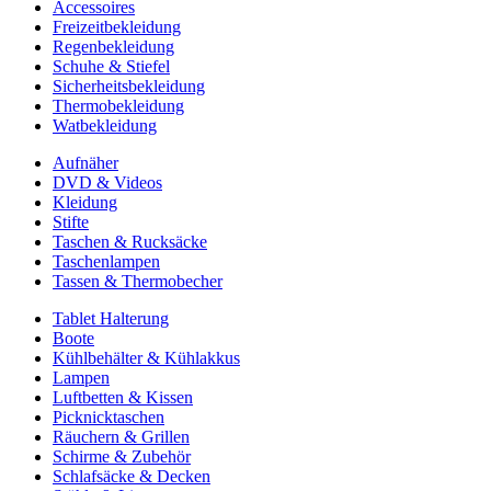
Accessoires
Freizeitbekleidung
Regenbekleidung
Schuhe & Stiefel
Sicherheitsbekleidung
Thermobekleidung
Watbekleidung
Aufnäher
DVD & Videos
Kleidung
Stifte
Taschen & Rucksäcke
Taschenlampen
Tassen & Thermobecher
Tablet Halterung
Boote
Kühlbehälter & Kühlakkus
Lampen
Luftbetten & Kissen
Picknicktaschen
Räuchern & Grillen
Schirme & Zubehör
Schlafsäcke & Decken