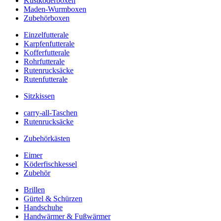
Kustköderboxen
Maden-Wurmboxen
Zubehörboxen
Einzelfutterale
Karpfenfutterale
Kofferfutterale
Rohrfutterale
Rutenrucksäcke
Rutenfutterale
Sitzkissen
carry-all-Taschen
Rutenrucksäcke
Zubehörkästen
Eimer
Köderfischkessel
Zubehör
Brillen
Gürtel & Schürzen
Handschuhe
Handwärmer & Fußwärmer