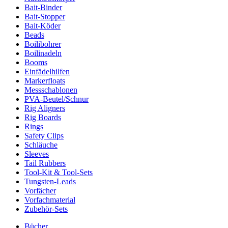
Bait-Binder
Bait-Stopper
Bait-Köder
Beads
Boilibohrer
Boilinadeln
Booms
Einfädelhilfen
Markerfloats
Messschablonen
PVA-Beutel/Schnur
Rig Aligners
Rig Boards
Rings
Safety Clips
Schläuche
Sleeves
Tail Rubbers
Tool-Kit & Tool-Sets
Tungsten-Leads
Vorfächer
Vorfachmaterial
Zubehör-Sets
Bücher