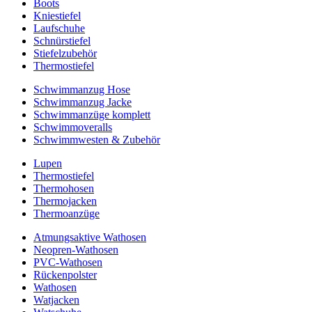
Boots
Kniestiefel
Laufschuhe
Schnürstiefel
Stiefelzubehör
Thermostiefel
Schwimmanzug Hose
Schwimmanzug Jacke
Schwimmanzüge komplett
Schwimmoveralls
Schwimmwesten & Zubehör
Lupen
Thermostiefel
Thermohosen
Thermojacken
Thermoanzüge
Atmungsaktive Wathosen
Neopren-Wathosen
PVC-Wathosen
Rückenpolster
Wathosen
Watjacken