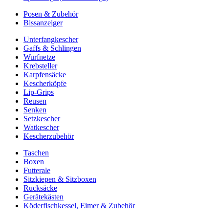
Posen & Zubehör
Bissanzeiger
Unterfangkescher
Gaffs & Schlingen
Wurfnetze
Krebsteller
Karpfensäcke
Kescherköpfe
Lip-Grips
Reusen
Senken
Setzkescher
Watkescher
Kescherzubehör
Taschen
Boxen
Futterale
Sitzkiepen & Sitzboxen
Rucksäcke
Gerätekästen
Köderfischkessel, Eimer & Zubehör