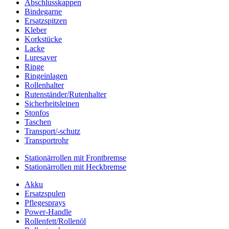
Abschlusskappen
Bindegarne
Ersatzspitzen
Kleber
Korkstücke
Lacke
Luresaver
Ringe
Ringeinlagen
Rollenhalter
Rutenständer/Rutenhalter
Sicherheitsleinen
Stonfos
Taschen
Transport/-schutz
Transportrohr
Stationärrollen mit Frontbremse
Stationärrollen mit Heckbremse
Akku
Ersatzspulen
Pflegesprays
Power-Handle
Rollenfett/Rollenöl