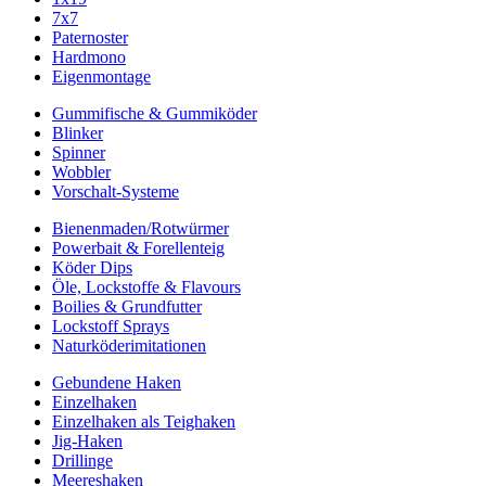
7x7
Paternoster
Hardmono
Eigenmontage
Gummifische & Gummiköder
Blinker
Spinner
Wobbler
Vorschalt-Systeme
Bienenmaden/Rotwürmer
Powerbait & Forellenteig
Köder Dips
Öle, Lockstoffe & Flavours
Boilies & Grundfutter
Lockstoff Sprays
Naturköderimitationen
Gebundene Haken
Einzelhaken
Einzelhaken als Teighaken
Jig-Haken
Drillinge
Meereshaken