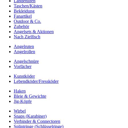
Landehilfen
Taschen/Kästen
Bekleidung
Fanartikel
Outdoor & Co.
Zubehör
Angelsets & Aktionen
Nach Zielfisch
Angelruten
Angelrollen
Angelschnüre
Vorfächer
Kunstköder
Lebendköder/Fressköder
Haken
Bleie & Gewichte
Jig-Köpfe
Wirbel
Snaps (Karabiner)
Verbinder & Connectoren
Splintringe (Schlüsselringe)