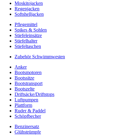
Moskitojacken
Regenjacken
Softshelljacken
Pflegemittel
Spikes & Sohlen
Stiefeleinsätze
Stiefelhalter
Stiefeltaschen
Zubehör Schwimmwesten
Anker
Bootsmotoren
Bootssitze
Bootstransport
Bootszelte
Driftsäcke/Driftstops
Luftpumpen
Plattform
Ruder & Paddel
Schöpfbecher
Benzinersatz
Glühstrümpfe