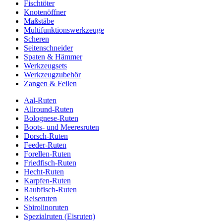
Fischtöter
Knotenöffner
Maßstäbe
Multifunktionswerkzeuge
Scheren
Seitenschneider
Spaten & Hämmer
Werkzeugsets
Werkzeugzubehör
Zangen & Feilen
Aal-Ruten
Allround-Ruten
Bolognese-Ruten
Boots- und Meeresruten
Dorsch-Ruten
Feeder-Ruten
Forellen-Ruten
Friedfisch-Ruten
Hecht-Ruten
Karpfen-Ruten
Raubfisch-Ruten
Reiseruten
Sbirolinoruten
Spezialruten (Eisruten)