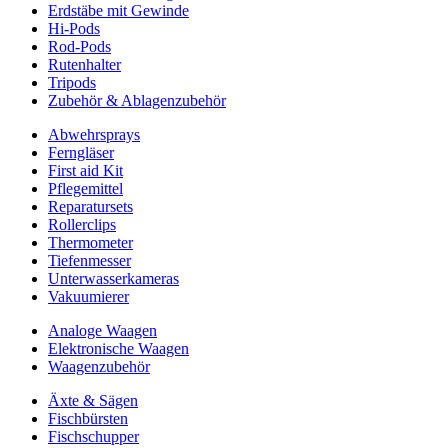
Erdstäbe mit Gewinde
Hi-Pods
Rod-Pods
Rutenhalter
Tripods
Zubehör & Ablagenzubehör
Abwehrsprays
Ferngläser
First aid Kit
Pflegemittel
Reparatursets
Rollerclips
Thermometer
Tiefenmesser
Unterwasserkameras
Vakuumierer
Analoge Waagen
Elektronische Waagen
Waagenzubehör
Äxte & Sägen
Fischbürsten
Fischschupper