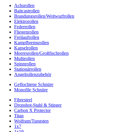
Achsrollen
Baitcastrollen
Brandungsrollen/Weitwurfrollen
Elektrorollen
Federrollen
Fliegenrollen
Freilaufrollen
Kampfbremsrollen
Kapselrollen
Meeresrollen/Großfischrollen
Multirollen
Spinnrollen
Stationärrollen
Angelrollenzubehör
Geflochtene Schnüre
Monofile Schnüre
Fibresteel
Dropshot-Stahl & Stinger
Carbon X Protector
Titan
Wolfram/Tungsten
1x7
1x19