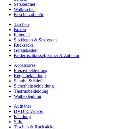
Setzkescher
Watkescher
Kescherzubehör
Taschen
Boxen
Futterale
Sitzkiepen & Sitzboxen
Rucksäcke
Gerätekästen
Köderfischkessel, Eimer & Zubehör
Accessoires
Freizeitbekleidung
Regenbekleidung
Schuhe & Stiefel
Sicherheitsbekleidung
Thermobekleidung
Watbekleidung
Aufnäher
DVD & Videos
Kleidung
Stifte
Taschen & Rucksäcke