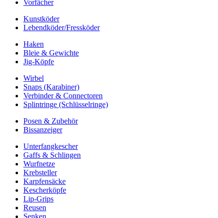
Vorfächer
Kunstköder
Lebendköder/Fressköder
Haken
Bleie & Gewichte
Jig-Köpfe
Wirbel
Snaps (Karabiner)
Verbinder & Connectoren
Splintringe (Schlüsselringe)
Posen & Zubehör
Bissanzeiger
Unterfangkescher
Gaffs & Schlingen
Wurfnetze
Krebsteller
Karpfensäcke
Kescherköpfe
Lip-Grips
Reusen
Senken