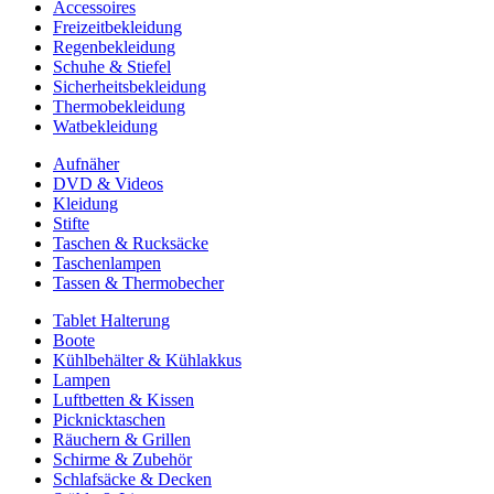
Accessoires
Freizeitbekleidung
Regenbekleidung
Schuhe & Stiefel
Sicherheitsbekleidung
Thermobekleidung
Watbekleidung
Aufnäher
DVD & Videos
Kleidung
Stifte
Taschen & Rucksäcke
Taschenlampen
Tassen & Thermobecher
Tablet Halterung
Boote
Kühlbehälter & Kühlakkus
Lampen
Luftbetten & Kissen
Picknicktaschen
Räuchern & Grillen
Schirme & Zubehör
Schlafsäcke & Decken