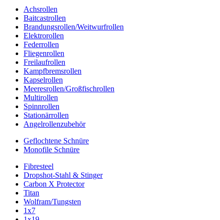
Achsrollen
Baitcastrollen
Brandungsrollen/Weitwurfrollen
Elektrorollen
Federrollen
Fliegenrollen
Freilaufrollen
Kampfbremsrollen
Kapselrollen
Meeresrollen/Großfischrollen
Multirollen
Spinnrollen
Stationärrollen
Angelrollenzubehör
Geflochtene Schnüre
Monofile Schnüre
Fibresteel
Dropshot-Stahl & Stinger
Carbon X Protector
Titan
Wolfram/Tungsten
1x7
1x19