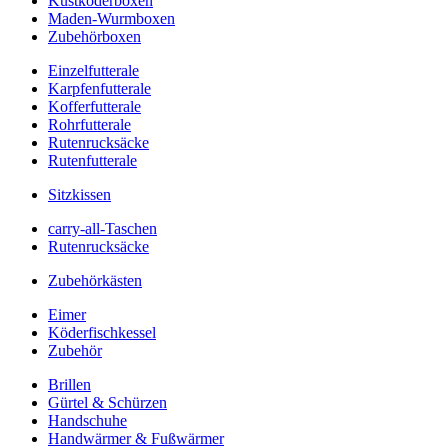
Kustköderboxen
Maden-Wurmboxen
Zubehörboxen
Einzelfutterale
Karpfenfutterale
Kofferfutterale
Rohrfutterale
Rutenrucksäcke
Rutenfutterale
Sitzkissen
carry-all-Taschen
Rutenrucksäcke
Zubehörkästen
Eimer
Köderfischkessel
Zubehör
Brillen
Gürtel & Schürzen
Handschuhe
Handwärmer & Fußwärmer