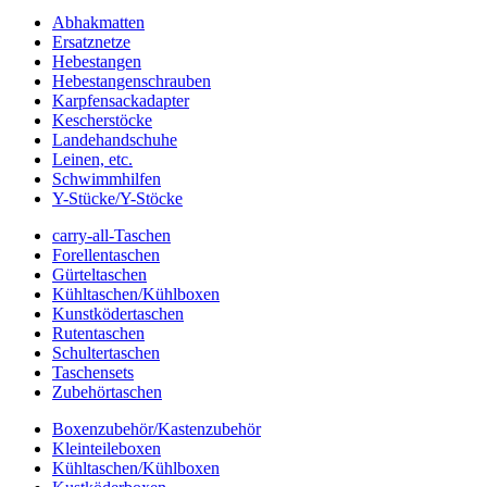
Abhakmatten
Ersatznetze
Hebestangen
Hebestangenschrauben
Karpfensackadapter
Kescherstöcke
Landehandschuhe
Leinen, etc.
Schwimmhilfen
Y-Stücke/Y-Stöcke
carry-all-Taschen
Forellentaschen
Gürteltaschen
Kühltaschen/Kühlboxen
Kunstködertaschen
Rutentaschen
Schultertaschen
Taschensets
Zubehörtaschen
Boxenzubehör/Kastenzubehör
Kleinteileboxen
Kühltaschen/Kühlboxen