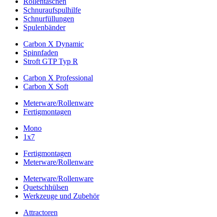
Rollentaschen
Schnuraufspulhilfe
Schnurfüllungen
Spulenbänder
Carbon X Dynamic
Spinnfaden
Stroft GTP Typ R
Carbon X Professional
Carbon X Soft
Meterware/Rollenware
Fertigmontagen
Mono
1x7
Fertigmontagen
Meterware/Rollenware
Meterware/Rollenware
Quetschhülsen
Werkzeuge und Zubehör
Attractoren