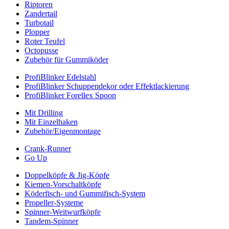
Riptoren
Zandertail
Turbotail
Plopper
Roter Teufel
Octopusse
Zubehör für Gummiköder
ProfiBlinker Edelstahl
ProfiBlinker Schuppendekor oder Effektlackierung
ProfiBlinker Forellex Spoon
Mit Drilling
Mit Einzelhaken
Zubehör/Eigenmontage
Crank-Runner
Go Up
Doppelköpfe & Jig-Köpfe
Kiemen-Vorschaltköpfe
Köderfisch- und Gummifisch-System
Propeller-Systeme
Spinner-Weitwurfköpfe
Tandem-Spinner