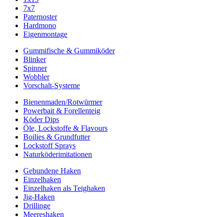
7x7
Paternoster
Hardmono
Eigenmontage
Gummifische & Gummiköder
Blinker
Spinner
Wobbler
Vorschalt-Systeme
Bienenmaden/Rotwürmer
Powerbait & Forellenteig
Köder Dips
Öle, Lockstoffe & Flavours
Boilies & Grundfutter
Lockstoff Sprays
Naturköderimitationen
Gebundene Haken
Einzelhaken
Einzelhaken als Teighaken
Jig-Haken
Drillinge
Meereshaken