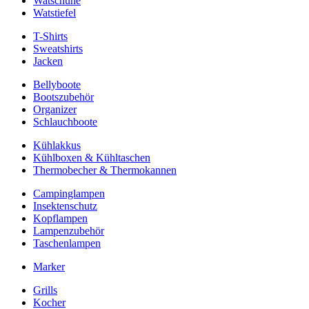
Watschuhe
Watstiefel
T-Shirts
Sweatshirts
Jacken
Bellyboote
Bootszubehör
Organizer
Schlauchboote
Kühlakkus
Kühlboxen & Kühltaschen
Thermobecher & Thermokannen
Campinglampen
Insektenschutz
Kopflampen
Lampenzubehör
Taschenlampen
Marker
Grills
Kocher