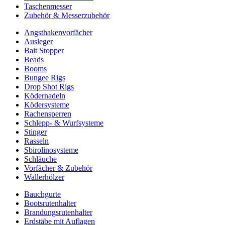
Taschenmesser
Zubehör & Messerzubehör
Angsthakenvorfächer
Ausleger
Bait Stopper
Beads
Booms
Bungee Rigs
Drop Shot Rigs
Ködernadeln
Ködersysteme
Rachensperren
Schlepp- & Wurfsysteme
Stinger
Rasseln
Sbirolinosysteme
Schläuche
Vorfächer & Zubehör
Wallerhölzer
Bauchgurte
Bootsrutenhalter
Brandungsrutenhalter
Erdstäbe mit Auflagen