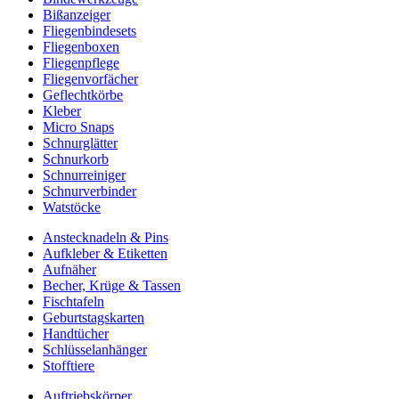
Bißanzeiger
Fliegenbindesets
Fliegenboxen
Fliegenpflege
Fliegenvorfächer
Geflechtkörbe
Kleber
Micro Snaps
Schnurglätter
Schnurkorb
Schnurreiniger
Schnurverbinder
Watstöcke
Anstecknadeln & Pins
Aufkleber & Etiketten
Aufnäher
Becher, Krüge & Tassen
Fischtafeln
Geburtstagskarten
Handtücher
Schlüsselanhänger
Stofftiere
Auftriebskörper