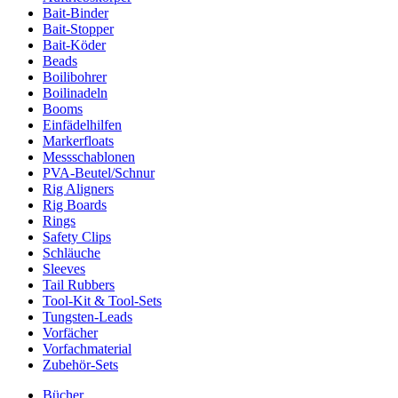
Bait-Binder
Bait-Stopper
Bait-Köder
Beads
Boilibohrer
Boilinadeln
Booms
Einfädelhilfen
Markerfloats
Messschablonen
PVA-Beutel/Schnur
Rig Aligners
Rig Boards
Rings
Safety Clips
Schläuche
Sleeves
Tail Rubbers
Tool-Kit & Tool-Sets
Tungsten-Leads
Vorfächer
Vorfachmaterial
Zubehör-Sets
Bücher