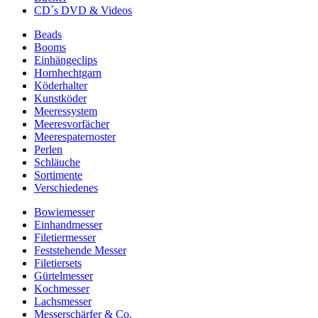
CD´s DVD & Videos
Beads
Booms
Einhängeclips
Hornhechtgarn
Köderhalter
Kunstköder
Meeressystem
Meeresvorfächer
Meerespaternoster
Perlen
Schläuche
Sortimente
Verschiedenes
Bowiemesser
Einhandmesser
Filetiermesser
Feststehende Messer
Filetiersets
Gürtelmesser
Kochmesser
Lachsmesser
Messerschärfer & Co.