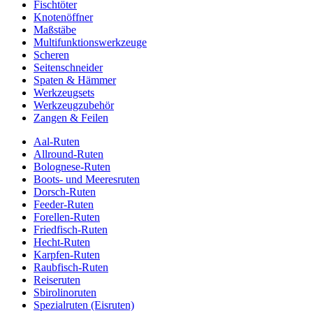
Fischtöter
Knotenöffner
Maßstäbe
Multifunktionswerkzeuge
Scheren
Seitenschneider
Spaten & Hämmer
Werkzeugsets
Werkzeugzubehör
Zangen & Feilen
Aal-Ruten
Allround-Ruten
Bolognese-Ruten
Boots- und Meeresruten
Dorsch-Ruten
Feeder-Ruten
Forellen-Ruten
Friedfisch-Ruten
Hecht-Ruten
Karpfen-Ruten
Raubfisch-Ruten
Reiseruten
Sbirolinoruten
Spezialruten (Eisruten)