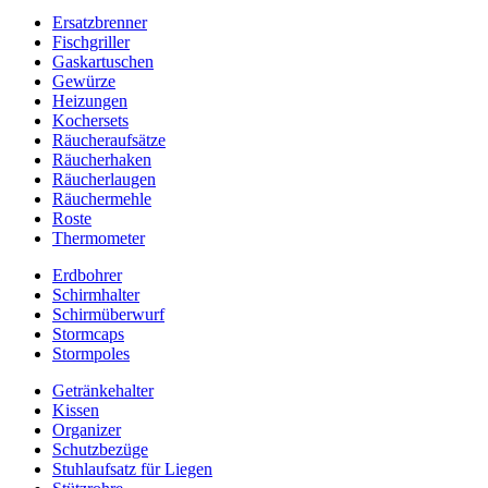
Ersatzbrenner
Fischgriller
Gaskartuschen
Gewürze
Heizungen
Kochersets
Räucheraufsätze
Räucherhaken
Räucherlaugen
Räuchermehle
Roste
Thermometer
Erdbohrer
Schirmhalter
Schirmüberwurf
Stormcaps
Stormpoles
Getränkehalter
Kissen
Organizer
Schutzbezüge
Stuhlaufsatz für Liegen