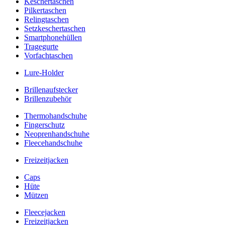
Keschertaschen
Pilkertaschen
Relingtaschen
Setzkeschertaschen
Smartphonehüllen
Tragegurte
Vorfachtaschen
Lure-Holder
Brillenaufstecker
Brillenzubehör
Thermohandschuhe
Fingerschutz
Neoprenhandschuhe
Fleecehandschuhe
Freizeitjacken
Caps
Hüte
Mützen
Fleecejacken
Freizeitjacken