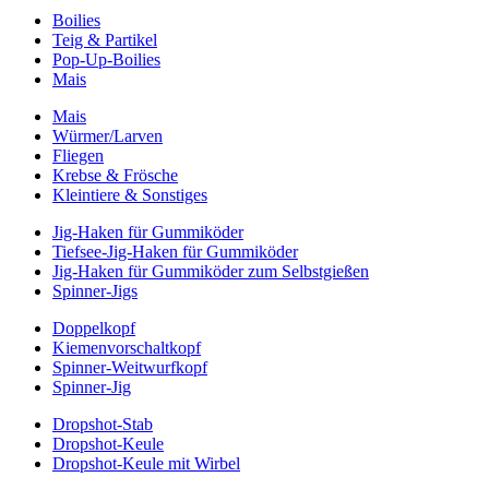
Boilies
Teig & Partikel
Pop-Up-Boilies
Mais
Mais
Würmer/Larven
Fliegen
Krebse & Frösche
Kleintiere & Sonstiges
Jig-Haken für Gummiköder
Tiefsee-Jig-Haken für Gummiköder
Jig-Haken für Gummiköder zum Selbstgießen
Spinner-Jigs
Doppelkopf
Kiemenvorschaltkopf
Spinner-Weitwurfkopf
Spinner-Jig
Dropshot-Stab
Dropshot-Keule
Dropshot-Keule mit Wirbel