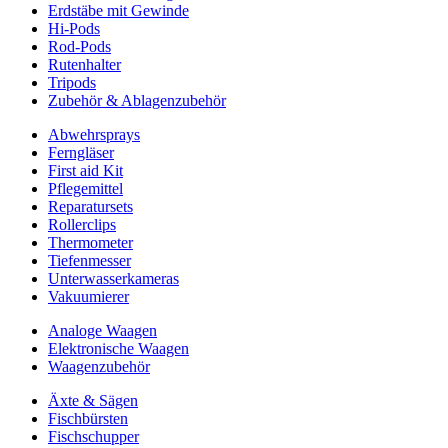
Erdstäbe mit Gewinde
Hi-Pods
Rod-Pods
Rutenhalter
Tripods
Zubehör & Ablagenzubehör
Abwehrsprays
Ferngläser
First aid Kit
Pflegemittel
Reparatursets
Rollerclips
Thermometer
Tiefenmesser
Unterwasserkameras
Vakuumierer
Analoge Waagen
Elektronische Waagen
Waagenzubehör
Äxte & Sägen
Fischbürsten
Fischschupper