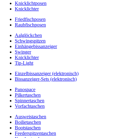
Knicklichtposen
Knicklichter
Friedfischposen
Raubfischposen
Aalglöckchen
Schwingspitzen
Einhängebissanzeiger
Swinger
Knicklichter
Tip-Light
Einzelbissanzeiger (elektronisch)
Bissanzeiger-Sets (elektronisch)
Panospace
Pilkertaschen
Spinnertaschen
Vorfachtaschen
Ausweistaschen
Boilietaschen
Bootstaschen
Feederspitzentaschen