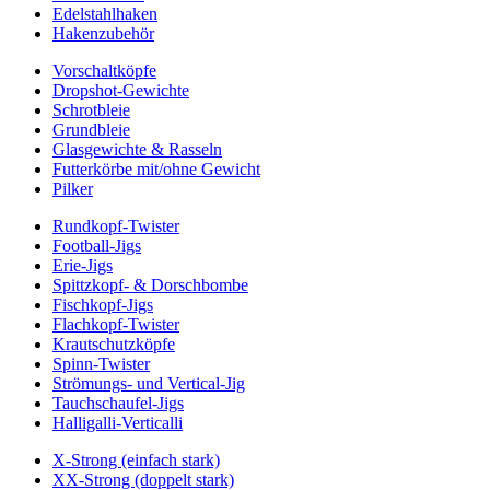
Edelstahlhaken
Hakenzubehör
Vorschaltköpfe
Dropshot-Gewichte
Schrotbleie
Grundbleie
Glasgewichte & Rasseln
Futterkörbe mit/ohne Gewicht
Pilker
Rundkopf-Twister
Football-Jigs
Erie-Jigs
Spittzkopf- & Dorschbombe
Fischkopf-Jigs
Flachkopf-Twister
Krautschutzköpfe
Spinn-Twister
Strömungs- und Vertical-Jig
Tauchschaufel-Jigs
Halligalli-Verticalli
X-Strong (einfach stark)
XX-Strong (doppelt stark)