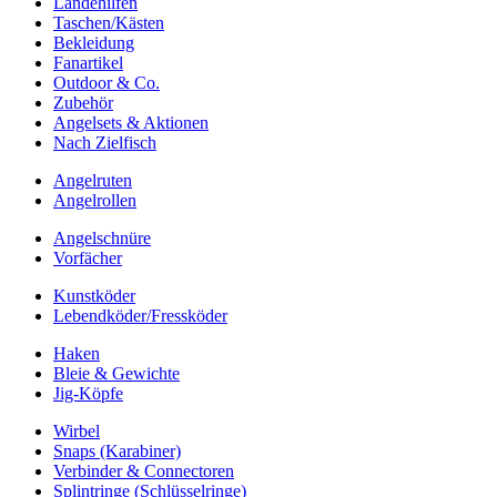
Landehilfen
Taschen/Kästen
Bekleidung
Fanartikel
Outdoor & Co.
Zubehör
Angelsets & Aktionen
Nach Zielfisch
Angelruten
Angelrollen
Angelschnüre
Vorfächer
Kunstköder
Lebendköder/Fressköder
Haken
Bleie & Gewichte
Jig-Köpfe
Wirbel
Snaps (Karabiner)
Verbinder & Connectoren
Splintringe (Schlüsselringe)