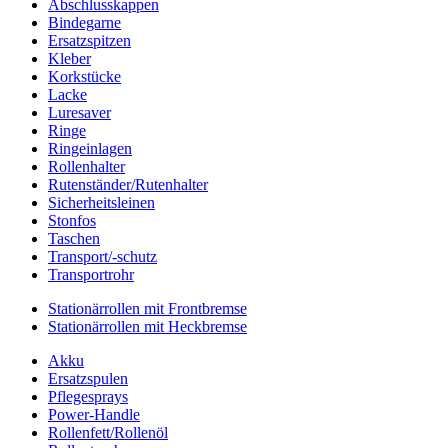
Abschlusskappen
Bindegarne
Ersatzspitzen
Kleber
Korkstücke
Lacke
Luresaver
Ringe
Ringeinlagen
Rollenhalter
Rutenständer/Rutenhalter
Sicherheitsleinen
Stonfos
Taschen
Transport/-schutz
Transportrohr
Stationärrollen mit Frontbremse
Stationärrollen mit Heckbremse
Akku
Ersatzspulen
Pflegesprays
Power-Handle
Rollenfett/Rollenöl