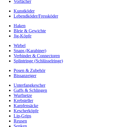
Vorfächer
Kunstköder
Lebendköder/Fressköder
Haken
Bleie & Gewichte
Jig-Köpfe
Wirbel
Snaps (Karabiner)
Verbinder & Connectoren
Splintringe (Schlüsselringe)
Posen & Zubehör
Bissanzeiger
Unterfangkescher
Gaffs & Schlingen
Wurfnetze
Krebsteller
Karpfensäcke
Kescherköpfe
Lip-Grips
Reusen
Senken