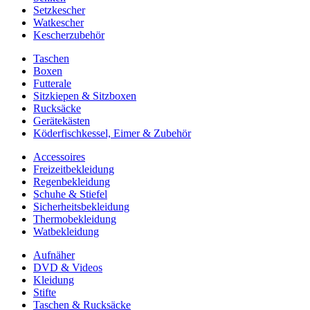
Setzkescher
Watkescher
Kescherzubehör
Taschen
Boxen
Futterale
Sitzkiepen & Sitzboxen
Rucksäcke
Gerätekästen
Köderfischkessel, Eimer & Zubehör
Accessoires
Freizeitbekleidung
Regenbekleidung
Schuhe & Stiefel
Sicherheitsbekleidung
Thermobekleidung
Watbekleidung
Aufnäher
DVD & Videos
Kleidung
Stifte
Taschen & Rucksäcke