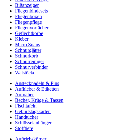
Bißanzeiger
Fliegenbindesets
Fliegenboxen
Fliegenpflege
Fliegenvorfächer
Geflechtkörbe
Kleber
Micro Snaps
Schnurglätter
Schnurkorb
Schnurreiniger
Schnurverbinder
Watstöcke
Anstecknadeln & Pins
Aufkleber & Etiketten
Aufnäher
Becher, Krüge & Tassen
Fischtafeln
Geburtstagskarten
Handtücher
Schlüsselanhänger
Stofftiere
Auftriebskörper