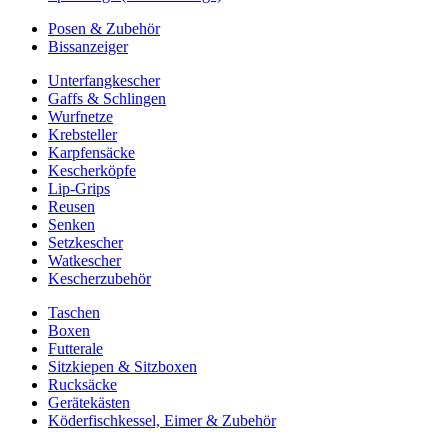
Posen & Zubehör
Bissanzeiger
Unterfangkescher
Gaffs & Schlingen
Wurfnetze
Krebsteller
Karpfensäcke
Kescherköpfe
Lip-Grips
Reusen
Senken
Setzkescher
Watkescher
Kescherzubehör
Taschen
Boxen
Futterale
Sitzkiepen & Sitzboxen
Rucksäcke
Gerätekästen
Köderfischkessel, Eimer & Zubehör