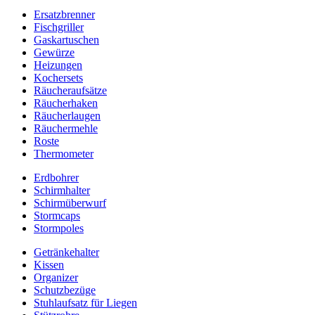
Ersatzbrenner
Fischgriller
Gaskartuschen
Gewürze
Heizungen
Kochersets
Räucheraufsätze
Räucherhaken
Räucherlaugen
Räuchermehle
Roste
Thermometer
Erdbohrer
Schirmhalter
Schirmüberwurf
Stormcaps
Stormpoles
Getränkehalter
Kissen
Organizer
Schutzbezüge
Stuhlaufsatz für Liegen