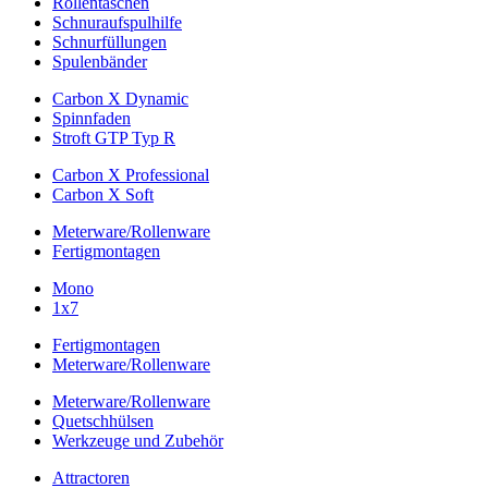
Rollentaschen
Schnuraufspulhilfe
Schnurfüllungen
Spulenbänder
Carbon X Dynamic
Spinnfaden
Stroft GTP Typ R
Carbon X Professional
Carbon X Soft
Meterware/Rollenware
Fertigmontagen
Mono
1x7
Fertigmontagen
Meterware/Rollenware
Meterware/Rollenware
Quetschhülsen
Werkzeuge und Zubehör
Attractoren