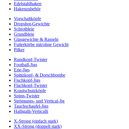
Edelstahlhaken
Hakenzubehör
Vorschaltköpfe
Dropshot-Gewichte
Schrotbleie
Grundbleie
Glasgewichte & Rasseln
Futterkörbe mit/ohne Gewicht
Pilker
Rundkopf-Twister
Football-Jigs
Erie-Jigs
Spittzkopf- & Dorschbombe
Fischkopf-Jigs
Flachkopf-Twister
Krautschutzköpfe
Spinn-Twister
Strömungs- und Vertical-Jig
Tauchschaufel-Jigs
Halligalli-Verticalli
X-Strong (einfach stark)
XX-Strong (doppelt stark)