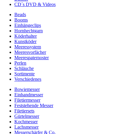
CD´s DVD & Videos
Beads
Booms
Einhängeclips
Hornhechtgarn
Köderhalter
Kunstköder
Meeressystem
Meeresvorfächer
Meerespaternoster
Perlen
Schläuche
Sortimente
Verschiedenes
Bowiemesser
Einhandmesser
Filetiermesser
Feststehende Messer
Filetiersets
Gürtelmesser
Kochmesser
Lachsmesser
Messerschärfer & Co.