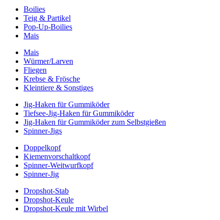
Boilies
Teig & Partikel
Pop-Up-Boilies
Mais
Mais
Würmer/Larven
Fliegen
Krebse & Frösche
Kleintiere & Sonstiges
Jig-Haken für Gummiköder
Tiefsee-Jig-Haken für Gummiköder
Jig-Haken für Gummiköder zum Selbstgießen
Spinner-Jigs
Doppelkopf
Kiemenvorschaltkopf
Spinner-Weitwurfkopf
Spinner-Jig
Dropshot-Stab
Dropshot-Keule
Dropshot-Keule mit Wirbel