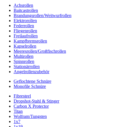
Achsrollen
Baitcastrollen
Brandungsrollen/Weitwurfrollen
Elektrorollen
Federrollen
Fliegenrollen
Freilaufrollen
Kampfbremsrollen
Kapselrollen
Meeresrollen/Großfischrollen
Multirollen
Spinnrollen
Stationärrollen
Angelrollenzubehör
Geflochtene Schnüre
Monofile Schnüre
Fibresteel
Dropshot-Stahl & Stinger
Carbon X Protector
Titan
Wolfram/Tungsten
1x7
1x19