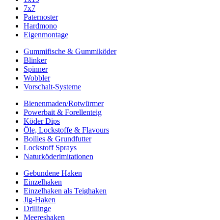
7x7
Paternoster
Hardmono
Eigenmontage
Gummifische & Gummiköder
Blinker
Spinner
Wobbler
Vorschalt-Systeme
Bienenmaden/Rotwürmer
Powerbait & Forellenteig
Köder Dips
Öle, Lockstoffe & Flavours
Boilies & Grundfutter
Lockstoff Sprays
Naturköderimitationen
Gebundene Haken
Einzelhaken
Einzelhaken als Teighaken
Jig-Haken
Drillinge
Meereshaken