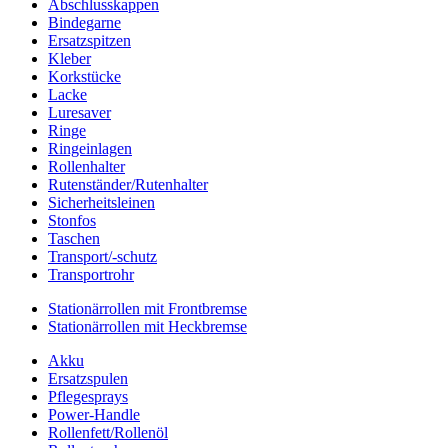
Abschlusskappen
Bindegarne
Ersatzspitzen
Kleber
Korkstücke
Lacke
Luresaver
Ringe
Ringeinlagen
Rollenhalter
Rutenständer/Rutenhalter
Sicherheitsleinen
Stonfos
Taschen
Transport/-schutz
Transportrohr
Stationärrollen mit Frontbremse
Stationärrollen mit Heckbremse
Akku
Ersatzspulen
Pflegesprays
Power-Handle
Rollenfett/Rollenöl