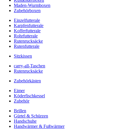
Kustköderboxen
Maden-Wurmboxen
Zubehörboxen
Einzelfutterale
Karpfenfutterale
Kofferfutterale
Rohrfutterale
Rutenrucksäcke
Rutenfutterale
Sitzkissen
carry-all-Taschen
Rutenrucksäcke
Zubehörkästen
Eimer
Köderfischkessel
Zubehör
Brillen
Gürtel & Schürzen
Handschuhe
Handwärmer & Fußwärmer