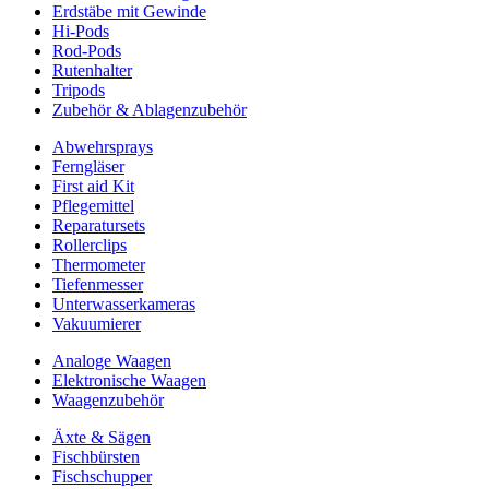
Erdstäbe mit Gewinde
Hi-Pods
Rod-Pods
Rutenhalter
Tripods
Zubehör & Ablagenzubehör
Abwehrsprays
Ferngläser
First aid Kit
Pflegemittel
Reparatursets
Rollerclips
Thermometer
Tiefenmesser
Unterwasserkameras
Vakuumierer
Analoge Waagen
Elektronische Waagen
Waagenzubehör
Äxte & Sägen
Fischbürsten
Fischschupper