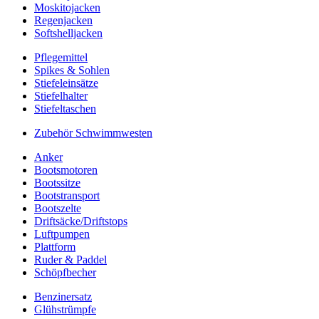
Moskitojacken
Regenjacken
Softshelljacken
Pflegemittel
Spikes & Sohlen
Stiefeleinsätze
Stiefelhalter
Stiefeltaschen
Zubehör Schwimmwesten
Anker
Bootsmotoren
Bootssitze
Bootstransport
Bootszelte
Driftsäcke/Driftstops
Luftpumpen
Plattform
Ruder & Paddel
Schöpfbecher
Benzinersatz
Glühstrümpfe