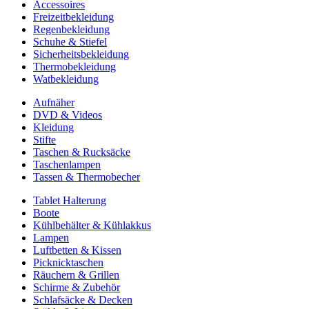
Accessoires
Freizeitbekleidung
Regenbekleidung
Schuhe & Stiefel
Sicherheitsbekleidung
Thermobekleidung
Watbekleidung
Aufnäher
DVD & Videos
Kleidung
Stifte
Taschen & Rucksäcke
Taschenlampen
Tassen & Thermobecher
Tablet Halterung
Boote
Kühlbehälter & Kühlakkus
Lampen
Luftbetten & Kissen
Picknicktaschen
Räuchern & Grillen
Schirme & Zubehör
Schlafsäcke & Decken