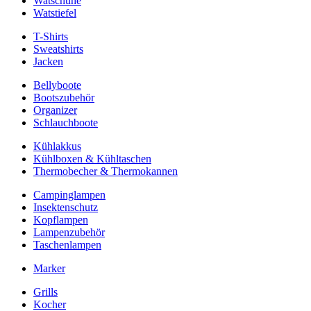
Watschuhe
Watstiefel
T-Shirts
Sweatshirts
Jacken
Bellyboote
Bootszubehör
Organizer
Schlauchboote
Kühlakkus
Kühlboxen & Kühltaschen
Thermobecher & Thermokannen
Campinglampen
Insektenschutz
Kopflampen
Lampenzubehör
Taschenlampen
Marker
Grills
Kocher