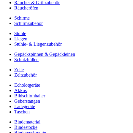
Räucher & Grillzubehör
Räucheröfen
Schirme
Schirmzubehör
Stühle
Liegen
Stühle- & Liegenzubehör
Gepäckspinnen & Gepäckleinen
Schutzhüllen
Zelte
Zeltzubehör
Echolotgeräte
Akkus
Bildschirmhalter
Geberstangen
Ladegeräte
Taschen
Bindematerial
Bindestöcke
Bindewerkzeuge