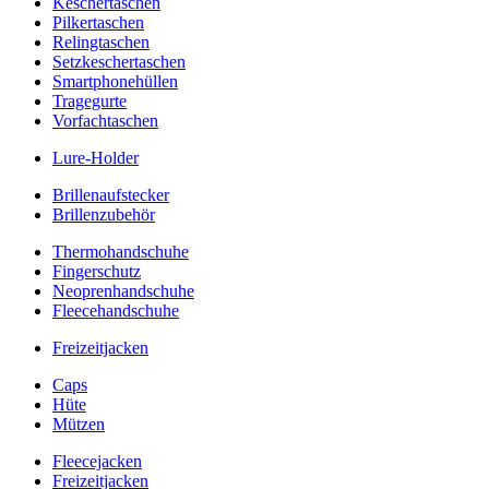
Keschertaschen
Pilkertaschen
Relingtaschen
Setzkeschertaschen
Smartphonehüllen
Tragegurte
Vorfachtaschen
Lure-Holder
Brillenaufstecker
Brillenzubehör
Thermohandschuhe
Fingerschutz
Neoprenhandschuhe
Fleecehandschuhe
Freizeitjacken
Caps
Hüte
Mützen
Fleecejacken
Freizeitjacken