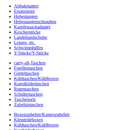
Abhakmatten
Ersatznetze
Hebestangen
Hebestangenschrauben
Karpfensackadapter
Kescherstöcke
Landehandschuhe
Leinen, etc.
Schwimmhilfen
Y-Stücke/Y-Stöcke
carry-all-Taschen
Forellentaschen
Gürteltaschen
Kühltaschen/Kühlboxen
Kunstködertaschen
Rutentaschen
Schultertaschen
Taschensets
Zubehörtaschen
Boxenzubehör/Kastenzubehör
Kleinteileboxen
Kühltaschen/Kühlboxen