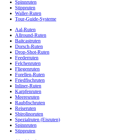
Spinnruten
Stippruten
Waller-Ruten
Tour-Guide-Systeme
Aal-Ruten
Allround-Ruten
Baitcastruten
Dorsch-Ruten
Drop-Shot-Ruten
Feederruten
Felchenruten
Fliegenruten
Forellen-Ruten
Friedfischruten
Inliner-Ruten
Karpfenruten
Meeresruten
Raubfischruten
Reiseruten
Sbirolinoruten
Spezialruten (Eisruten)
Spinnruten
Stippruten