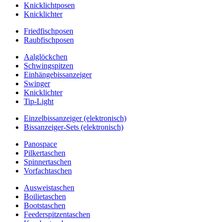
Knicklichtposen
Knicklichter
Friedfischposen
Raubfischposen
Aalglöckchen
Schwingspitzen
Einhängebissanzeiger
Swinger
Knicklichter
Tip-Light
Einzelbissanzeiger (elektronisch)
Bissanzeiger-Sets (elektronisch)
Panospace
Pilkertaschen
Spinnertaschen
Vorfachtaschen
Ausweistaschen
Boilietaschen
Bootstaschen
Feederspitzentaschen