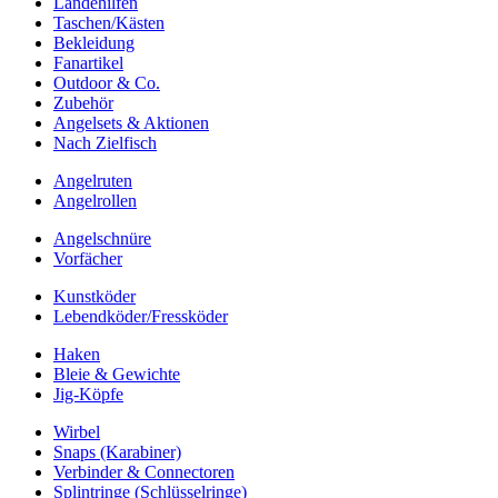
Landehilfen
Taschen/Kästen
Bekleidung
Fanartikel
Outdoor & Co.
Zubehör
Angelsets & Aktionen
Nach Zielfisch
Angelruten
Angelrollen
Angelschnüre
Vorfächer
Kunstköder
Lebendköder/Fressköder
Haken
Bleie & Gewichte
Jig-Köpfe
Wirbel
Snaps (Karabiner)
Verbinder & Connectoren
Splintringe (Schlüsselringe)