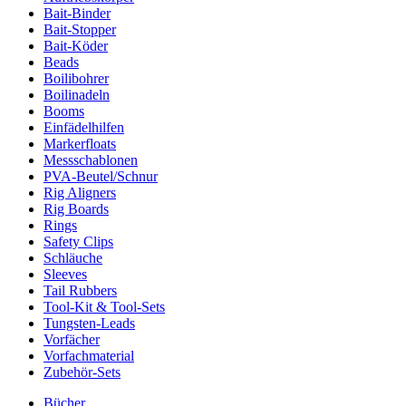
Bait-Binder
Bait-Stopper
Bait-Köder
Beads
Boilibohrer
Boilinadeln
Booms
Einfädelhilfen
Markerfloats
Messschablonen
PVA-Beutel/Schnur
Rig Aligners
Rig Boards
Rings
Safety Clips
Schläuche
Sleeves
Tail Rubbers
Tool-Kit & Tool-Sets
Tungsten-Leads
Vorfächer
Vorfachmaterial
Zubehör-Sets
Bücher