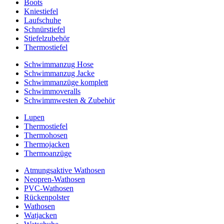
Boots
Kniestiefel
Laufschuhe
Schnürstiefel
Stiefelzubehör
Thermostiefel
Schwimmanzug Hose
Schwimmanzug Jacke
Schwimmanzüge komplett
Schwimmoveralls
Schwimmwesten & Zubehör
Lupen
Thermostiefel
Thermohosen
Thermojacken
Thermoanzüge
Atmungsaktive Wathosen
Neopren-Wathosen
PVC-Wathosen
Rückenpolster
Wathosen
Watjacken