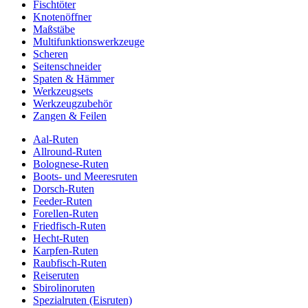
Fischtöter
Knotenöffner
Maßstäbe
Multifunktionswerkzeuge
Scheren
Seitenschneider
Spaten & Hämmer
Werkzeugsets
Werkzeugzubehör
Zangen & Feilen
Aal-Ruten
Allround-Ruten
Bolognese-Ruten
Boots- und Meeresruten
Dorsch-Ruten
Feeder-Ruten
Forellen-Ruten
Friedfisch-Ruten
Hecht-Ruten
Karpfen-Ruten
Raubfisch-Ruten
Reiseruten
Sbirolinoruten
Spezialruten (Eisruten)