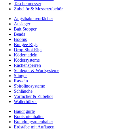
Taschenmesser
Zubehör & Messerzubehör
Angsthakenvorfächer
Ausleger
Bait Stopper
Beads
Booms
Bungee Rigs
Drop Shot Rigs
Ködernadeln
Ködersysteme
Rachensperren
Schlepp- & Wurfsysteme
Stinger
Rasseln
Sbirolinosysteme
Schläuche
Vorfächer & Zubehör
Wallerhölzer
Bauchgurte
Bootsrutenhalter
Brandungsrutenhalter
Erdstäbe mit Auflagen