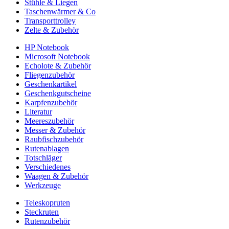
Stühle & Liegen
Taschenwärmer & Co
Transporttrolley
Zelte & Zubehör
HP Notebook
Microsoft Notebook
Echolote & Zubehör
Fliegenzubehör
Geschenkartikel
Geschenkgutscheine
Karpfenzubehör
Literatur
Meereszubehör
Messer & Zubehör
Raubfischzubehör
Rutenablagen
Totschläger
Verschiedenes
Waagen & Zubehör
Werkzeuge
Teleskopruten
Steckruten
Rutenzubehör