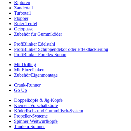
Riptoren
Zandertail
Turbotail
Plopper
Roter Teufel
Octopusse
Zubehör für Gummiköder
ProfiBlinker Edelstahl
ProfiBlinker Schuppendekor oder Effektlackierung
ProfiBlinker Forellex Spoon
Mit Drilling
Mit Einzelhaken
Zubehör/Eigenmontage
Crank-Runner
Go Up
Doppelköpfe & Jig-Köpfe
Kiemen-Vorschaltköpfe
Köderfisch- und Gummifisch-System
Propeller-Systeme
Spinner-Weitwurfköpfe
Tandem-Spinner