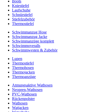
Boots
Kniestiefel
Laufschuhe
Schnürstiefel
Stiefelzubehör
Thermostiefel
Schwimmanzug Hose
Schwimmanzug Jacke
Schwimmanzüge komplett
Schwimmoveralls
Schwimmwesten & Zubehör
Lupen
Thermostiefel
Thermohosen
Thermojacken
Thermoanzüge
Atmungsaktive Wathosen
Neopren-Wathosen
PVC-Wathosen
Rückenpolster
Wathosen
Watjacken