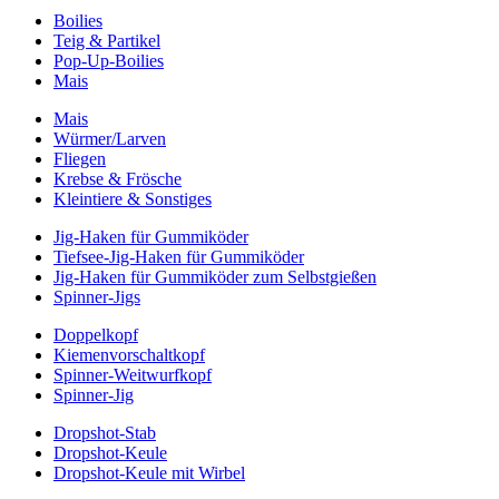
Boilies
Teig & Partikel
Pop-Up-Boilies
Mais
Mais
Würmer/Larven
Fliegen
Krebse & Frösche
Kleintiere & Sonstiges
Jig-Haken für Gummiköder
Tiefsee-Jig-Haken für Gummiköder
Jig-Haken für Gummiköder zum Selbstgießen
Spinner-Jigs
Doppelkopf
Kiemenvorschaltkopf
Spinner-Weitwurfkopf
Spinner-Jig
Dropshot-Stab
Dropshot-Keule
Dropshot-Keule mit Wirbel