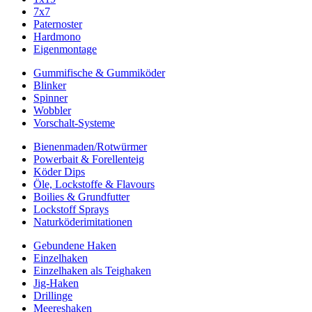
7x7
Paternoster
Hardmono
Eigenmontage
Gummifische & Gummiköder
Blinker
Spinner
Wobbler
Vorschalt-Systeme
Bienenmaden/Rotwürmer
Powerbait & Forellenteig
Köder Dips
Öle, Lockstoffe & Flavours
Boilies & Grundfutter
Lockstoff Sprays
Naturköderimitationen
Gebundene Haken
Einzelhaken
Einzelhaken als Teighaken
Jig-Haken
Drillinge
Meereshaken