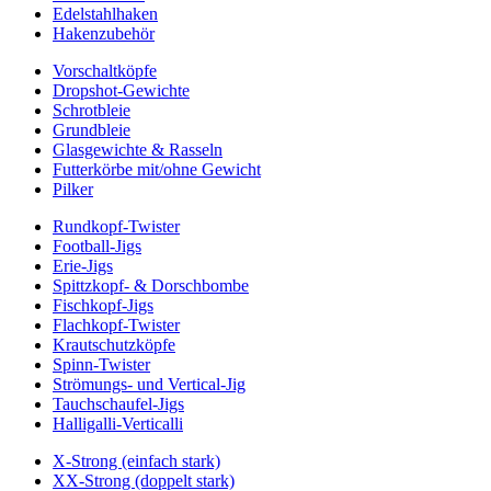
Edelstahlhaken
Hakenzubehör
Vorschaltköpfe
Dropshot-Gewichte
Schrotbleie
Grundbleie
Glasgewichte & Rasseln
Futterkörbe mit/ohne Gewicht
Pilker
Rundkopf-Twister
Football-Jigs
Erie-Jigs
Spittzkopf- & Dorschbombe
Fischkopf-Jigs
Flachkopf-Twister
Krautschutzköpfe
Spinn-Twister
Strömungs- und Vertical-Jig
Tauchschaufel-Jigs
Halligalli-Verticalli
X-Strong (einfach stark)
XX-Strong (doppelt stark)