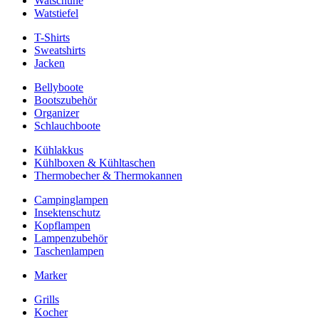
Watschuhe
Watstiefel
T-Shirts
Sweatshirts
Jacken
Bellyboote
Bootszubehör
Organizer
Schlauchboote
Kühlakkus
Kühlboxen & Kühltaschen
Thermobecher & Thermokannen
Campinglampen
Insektenschutz
Kopflampen
Lampenzubehör
Taschenlampen
Marker
Grills
Kocher