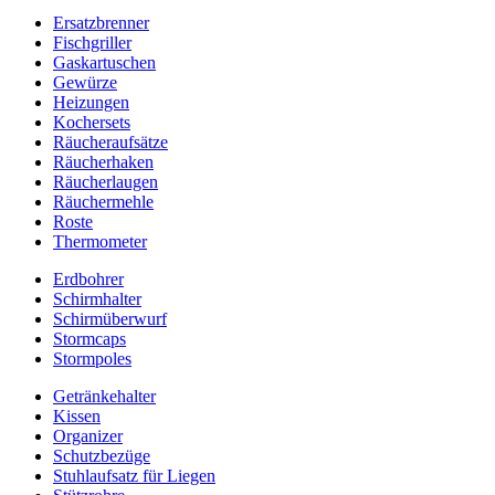
Ersatzbrenner
Fischgriller
Gaskartuschen
Gewürze
Heizungen
Kochersets
Räucheraufsätze
Räucherhaken
Räucherlaugen
Räuchermehle
Roste
Thermometer
Erdbohrer
Schirmhalter
Schirmüberwurf
Stormcaps
Stormpoles
Getränkehalter
Kissen
Organizer
Schutzbezüge
Stuhlaufsatz für Liegen