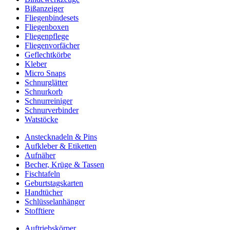
Bißanzeiger
Fliegenbindesets
Fliegenboxen
Fliegenpflege
Fliegenvorfächer
Geflechtkörbe
Kleber
Micro Snaps
Schnurglätter
Schnurkorb
Schnurreiniger
Schnurverbinder
Watstöcke
Anstecknadeln & Pins
Aufkleber & Etiketten
Aufnäher
Becher, Krüge & Tassen
Fischtafeln
Geburtstagskarten
Handtücher
Schlüsselanhänger
Stofftiere
Auftriebskörper