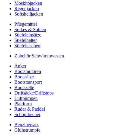
Moskitojacken
Regenjacken
Softshelljacken
Pflegemittel
Spikes & Sohlen
Stiefeleinsätze
Stiefelhalter
Stiefeltaschen
Zubehör Schwimmwesten
Anker
Bootsmotoren
Bootssitze
Bootstransport
Bootszelte
Driftsäcke/Driftstops
Luftpumpen
Plattform
Ruder & Paddel
Schöpfbecher
Benzinersatz
Glühstrümpfe