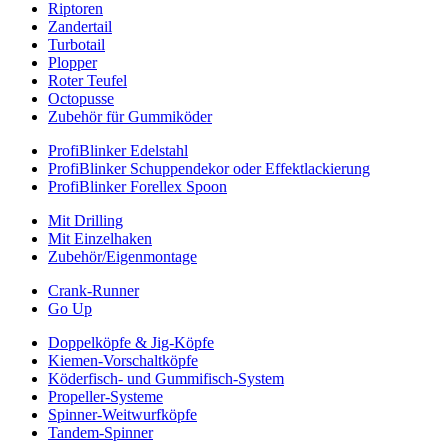
Riptoren
Zandertail
Turbotail
Plopper
Roter Teufel
Octopusse
Zubehör für Gummiköder
ProfiBlinker Edelstahl
ProfiBlinker Schuppendekor oder Effektlackierung
ProfiBlinker Forellex Spoon
Mit Drilling
Mit Einzelhaken
Zubehör/Eigenmontage
Crank-Runner
Go Up
Doppelköpfe & Jig-Köpfe
Kiemen-Vorschaltköpfe
Köderfisch- und Gummifisch-System
Propeller-Systeme
Spinner-Weitwurfköpfe
Tandem-Spinner