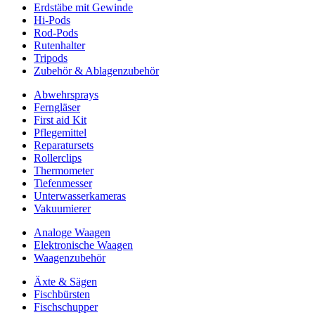
Erdstäbe mit Gewinde
Hi-Pods
Rod-Pods
Rutenhalter
Tripods
Zubehör & Ablagenzubehör
Abwehrsprays
Ferngläser
First aid Kit
Pflegemittel
Reparatursets
Rollerclips
Thermometer
Tiefenmesser
Unterwasserkameras
Vakuumierer
Analoge Waagen
Elektronische Waagen
Waagenzubehör
Äxte & Sägen
Fischbürsten
Fischschupper