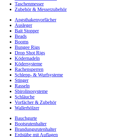
Taschenmesser
Zubehör & Messerzubehör
Angsthakenvorfächer
Ausleger
Bait Stopper
Beads
Booms
Bungee Rigs
Drop Shot Rigs
Ködernadeln
Ködersysteme
Rachensperren
Schlepp- & Wurfsysteme
Stinger
Rasseln
Sbirolinosysteme
Schläuche
Vorfächer & Zubehör
Wallerhölzer
Bauchgurte
Bootsrutenhalter
Brandungsrutenhalter
Erdstäbe mit Auflagen