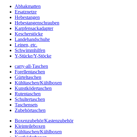
Abhakmatten
Ersatznetze
Hebestangen
Hebestangenschrauben
Karpfensackadapter
Kescherstöcke
Landehandschuhe
Leinen, etc.
Schwimmhilfen
Y-Stücke/Y-Stöcke
carry-all-Taschen
Forellentaschen
Gürteltaschen
Kühltaschen/Kühlboxen
Kunstködertaschen
Rutentaschen
Schultertaschen
Taschensets
Zubehörtaschen
Boxenzubehör/Kastenzubehör
Kleinteileboxen
Kühltaschen/Kühlboxen