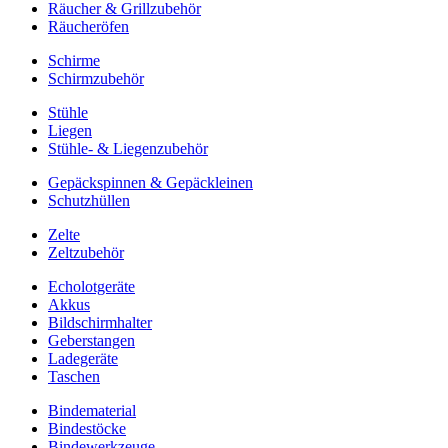
Räucher & Grillzubehör
Räucheröfen
Schirme
Schirmzubehör
Stühle
Liegen
Stühle- & Liegenzubehör
Gepäckspinnen & Gepäckleinen
Schutzhüllen
Zelte
Zeltzubehör
Echolotgeräte
Akkus
Bildschirmhalter
Geberstangen
Ladegeräte
Taschen
Bindematerial
Bindestöcke
Bindewerkzeuge