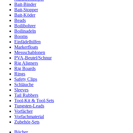
Bait-Binder
Bait-Stopper
Bait-Köder
Beads
Boilibohrer
Boilinadeln
Booms
Einfädelhilfen
Markerfloats
Messschablonen
PVA-Beutel/Schnur
Rig Aligners
Rig Boards
Rings
Safety Clips
Schläuche
Sleeves
Tail Rubbers
Tool-Kit & Tool-Sets
Tungsten-Leads
Vorfächer
Vorfachmaterial
Zubehör-Sets
Bücher