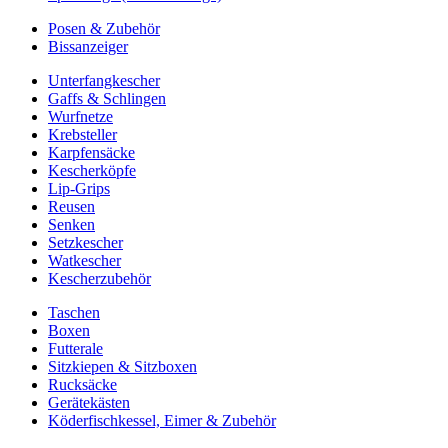
Posen & Zubehör
Bissanzeiger
Unterfangkescher
Gaffs & Schlingen
Wurfnetze
Krebsteller
Karpfensäcke
Kescherköpfe
Lip-Grips
Reusen
Senken
Setzkescher
Watkescher
Kescherzubehör
Taschen
Boxen
Futterale
Sitzkiepen & Sitzboxen
Rucksäcke
Gerätekästen
Köderfischkessel, Eimer & Zubehör