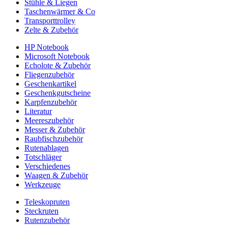
Stühle & Liegen
Taschenwärmer & Co
Transporttrolley
Zelte & Zubehör
HP Notebook
Microsoft Notebook
Echolote & Zubehör
Fliegenzubehör
Geschenkartikel
Geschenkgutscheine
Karpfenzubehör
Literatur
Meereszubehör
Messer & Zubehör
Raubfischzubehör
Rutenablagen
Totschläger
Verschiedenes
Waagen & Zubehör
Werkzeuge
Teleskopruten
Steckruten
Rutenzubehör