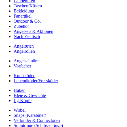
Landehilfen
Taschen/Kästen
Bekleidung
Fanartikel
Outdoor & Co.
Zubehör
Angelsets & Aktionen
Nach Zielfisch
Angelruten
Angelrollen
Angelschnüre
Vorfächer
Kunstköder
Lebendköder/Fressköder
Haken
Bleie & Gewichte
Jig-Köpfe
Wirbel
Snaps (Karabiner)
Verbinder & Connectoren
Splintringe (Schlüsselringe)