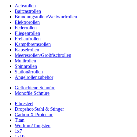
Achsrollen
Baitcastrollen
Brandungsrollen/Weitwurfrollen
Elektrorollen
Federrollen
Fliegenrollen
Freilaufrollen
Kampfbremsrollen
Kapselrollen
Meeresrollen/Großfischrollen
Multirollen
Spinnrollen
Stationärrollen
Angelrollenzubehör
Geflochtene Schnüre
Monofile Schnüre
Fibresteel
Dropshot-Stahl & Stinger
Carbon X Protector
Titan
Wolfram/Tungsten
1x7
1x19