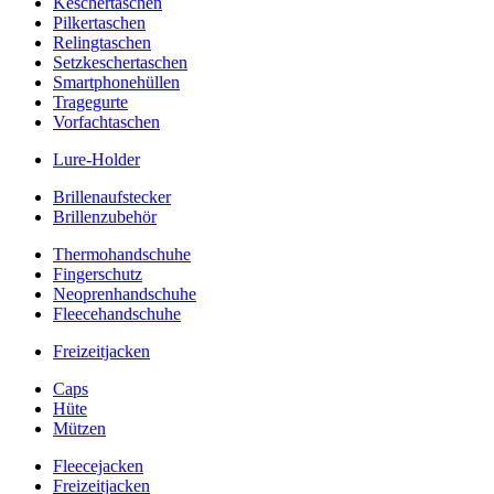
Keschertaschen
Pilkertaschen
Relingtaschen
Setzkeschertaschen
Smartphonehüllen
Tragegurte
Vorfachtaschen
Lure-Holder
Brillenaufstecker
Brillenzubehör
Thermohandschuhe
Fingerschutz
Neoprenhandschuhe
Fleecehandschuhe
Freizeitjacken
Caps
Hüte
Mützen
Fleecejacken
Freizeitjacken