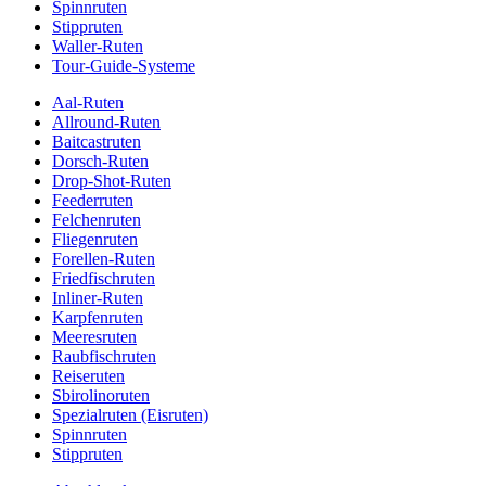
Spinnruten
Stippruten
Waller-Ruten
Tour-Guide-Systeme
Aal-Ruten
Allround-Ruten
Baitcastruten
Dorsch-Ruten
Drop-Shot-Ruten
Feederruten
Felchenruten
Fliegenruten
Forellen-Ruten
Friedfischruten
Inliner-Ruten
Karpfenruten
Meeresruten
Raubfischruten
Reiseruten
Sbirolinoruten
Spezialruten (Eisruten)
Spinnruten
Stippruten