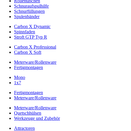
Rollentaschen
Schnuraufspulhilfe
Schnurfüllungen
Spulenbänder
Carbon X Dynamic
Spinnfaden
Stroft GTP Typ R
Carbon X Professional
Carbon X Soft
Meterware/Rollenware
Fertigmontagen
Mono
1x7
Fertigmontagen
Meterware/Rollenware
Meterware/Rollenware
Quetschhülsen
Werkzeuge und Zubehör
Attractoren