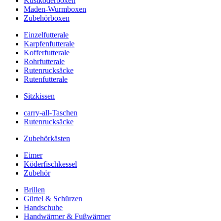
Kustköderboxen
Maden-Wurmboxen
Zubehörboxen
Einzelfutterale
Karpfenfutterale
Kofferfutterale
Rohrfutterale
Rutenrucksäcke
Rutenfutterale
Sitzkissen
carry-all-Taschen
Rutenrucksäcke
Zubehörkästen
Eimer
Köderfischkessel
Zubehör
Brillen
Gürtel & Schürzen
Handschuhe
Handwärmer & Fußwärmer