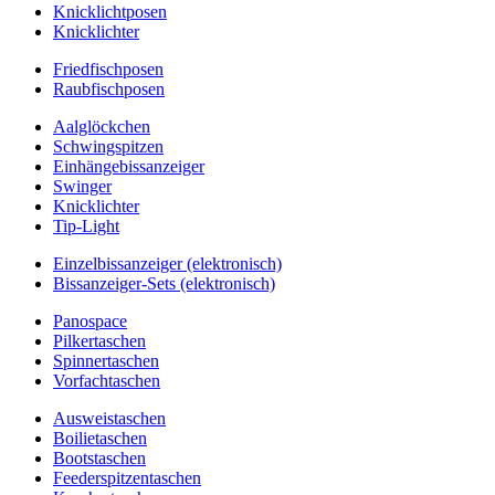
Knicklichtposen
Knicklichter
Friedfischposen
Raubfischposen
Aalglöckchen
Schwingspitzen
Einhängebissanzeiger
Swinger
Knicklichter
Tip-Light
Einzelbissanzeiger (elektronisch)
Bissanzeiger-Sets (elektronisch)
Panospace
Pilkertaschen
Spinnertaschen
Vorfachtaschen
Ausweistaschen
Boilietaschen
Bootstaschen
Feederspitzentaschen