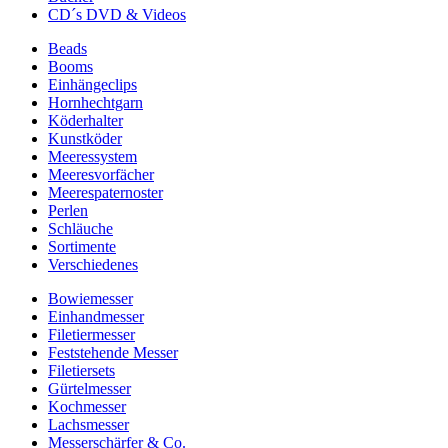
CD´s DVD & Videos
Beads
Booms
Einhängeclips
Hornhechtgarn
Köderhalter
Kunstköder
Meeressystem
Meeresvorfächer
Meerespaternoster
Perlen
Schläuche
Sortimente
Verschiedenes
Bowiemesser
Einhandmesser
Filetiermesser
Feststehende Messer
Filetiersets
Gürtelmesser
Kochmesser
Lachsmesser
Messerschärfer & Co.