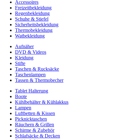
Accessoires
Freizeitbekleidung
Regenbekleidung
Schuhe & Stiefel
Sicherheitsbekleidung
Thermobekleidung
Watbekleidung
Aufnäher
DVD & Videos
Kleidung
Stifte
Taschen & Rucksäcke
Taschenlampen
Tassen & Thermobecher
Tablet Halterung
Boote
Kühlbehälter & Kühlakkus
Lampen
Luftbetten & Kissen
Picknicktaschen
Räuchern & Grillen
Schirme & Zubehör
Schlafsäcke & Decken