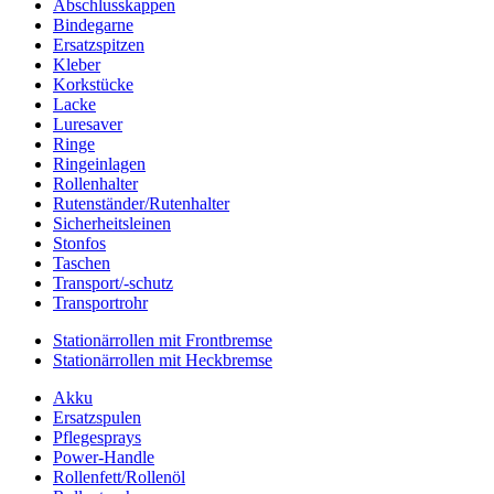
Abschlusskappen
Bindegarne
Ersatzspitzen
Kleber
Korkstücke
Lacke
Luresaver
Ringe
Ringeinlagen
Rollenhalter
Rutenständer/Rutenhalter
Sicherheitsleinen
Stonfos
Taschen
Transport/-schutz
Transportrohr
Stationärrollen mit Frontbremse
Stationärrollen mit Heckbremse
Akku
Ersatzspulen
Pflegesprays
Power-Handle
Rollenfett/Rollenöl