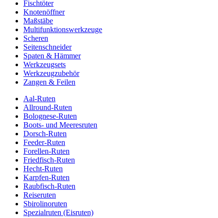
Fischtöter
Knotenöffner
Maßstäbe
Multifunktionswerkzeuge
Scheren
Seitenschneider
Spaten & Hämmer
Werkzeugsets
Werkzeugzubehör
Zangen & Feilen
Aal-Ruten
Allround-Ruten
Bolognese-Ruten
Boots- und Meeresruten
Dorsch-Ruten
Feeder-Ruten
Forellen-Ruten
Friedfisch-Ruten
Hecht-Ruten
Karpfen-Ruten
Raubfisch-Ruten
Reiseruten
Sbirolinoruten
Spezialruten (Eisruten)