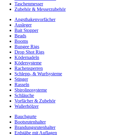
Taschenmesser
Zubehör & Messerzubehör
Angsthakenvorfächer
Ausleger
Bait Stopper
Beads
Booms
Bungee Rigs
Drop Shot Rigs
Ködernadeln
Ködersysteme
Rachensperren
Schlepp- & Wurfsysteme
Stinger
Rasseln
Sbirolinosysteme
Schläuche
Vorfächer & Zubehör
Wallerhölzer
Bauchgurte
Bootsrutenhalter
Brandungsrutenhalter
Erdstäbe mit Auflagen