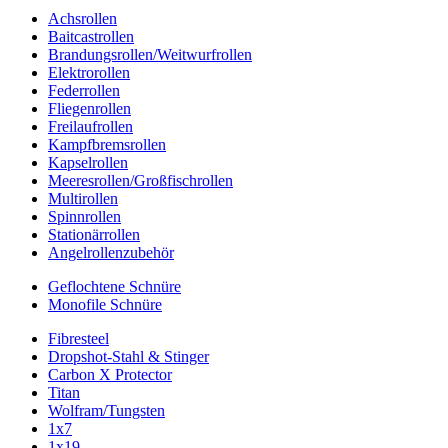
Achsrollen
Baitcastrollen
Brandungsrollen/Weitwurfrollen
Elektrorollen
Federrollen
Fliegenrollen
Freilaufrollen
Kampfbremsrollen
Kapselrollen
Meeresrollen/Großfischrollen
Multirollen
Spinnrollen
Stationärrollen
Angelrollenzubehör
Geflochtene Schnüre
Monofile Schnüre
Fibresteel
Dropshot-Stahl & Stinger
Carbon X Protector
Titan
Wolfram/Tungsten
1x7
1x19