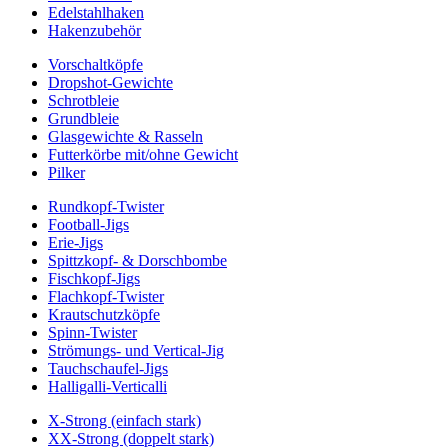
Edelstahlhaken
Hakenzubehör
Vorschaltköpfe
Dropshot-Gewichte
Schrotbleie
Grundbleie
Glasgewichte & Rasseln
Futterkörbe mit/ohne Gewicht
Pilker
Rundkopf-Twister
Football-Jigs
Erie-Jigs
Spittzkopf- & Dorschbombe
Fischkopf-Jigs
Flachkopf-Twister
Krautschutzköpfe
Spinn-Twister
Strömungs- und Vertical-Jig
Tauchschaufel-Jigs
Halligalli-Verticalli
X-Strong (einfach stark)
XX-Strong (doppelt stark)