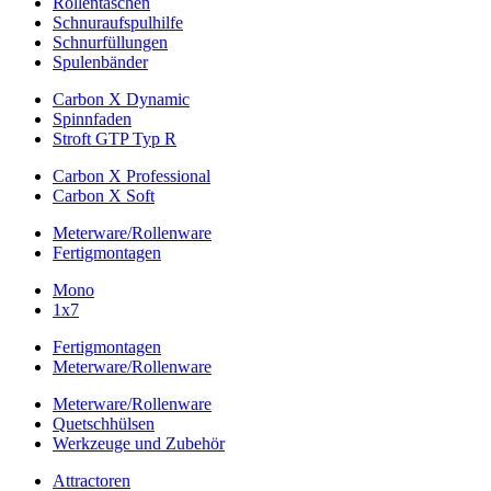
Rollentaschen
Schnuraufspulhilfe
Schnurfüllungen
Spulenbänder
Carbon X Dynamic
Spinnfaden
Stroft GTP Typ R
Carbon X Professional
Carbon X Soft
Meterware/Rollenware
Fertigmontagen
Mono
1x7
Fertigmontagen
Meterware/Rollenware
Meterware/Rollenware
Quetschhülsen
Werkzeuge und Zubehör
Attractoren