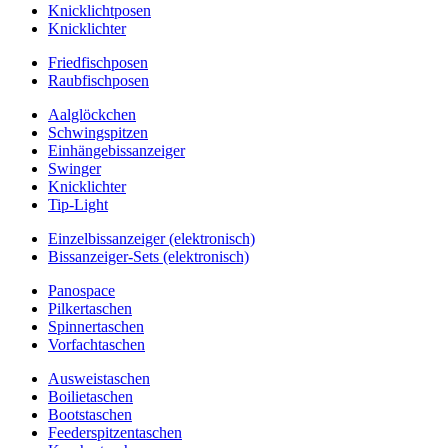
Knicklichtposen
Knicklichter
Friedfischposen
Raubfischposen
Aalglöckchen
Schwingspitzen
Einhängebissanzeiger
Swinger
Knicklichter
Tip-Light
Einzelbissanzeiger (elektronisch)
Bissanzeiger-Sets (elektronisch)
Panospace
Pilkertaschen
Spinnertaschen
Vorfachtaschen
Ausweistaschen
Boilietaschen
Bootstaschen
Feederspitzentaschen