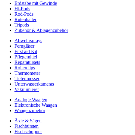
Erdstäbe mit Gewinde
Hi-Pods
Rod-Pods
Rutenhalter
Tripods
Zubehör & Ablagenzubehör
Abwehrsprays
Ferngläser
First aid Kit
Pflegemittel
Reparatursets
Rollerclips
Thermometer
Tiefenmesser
Unterwasserkameras
Vakuumierer
Analoge Waagen
Elektronische Waagen
Waagenzubehör
Äxte & Sägen
Fischbürsten
Fischschupper