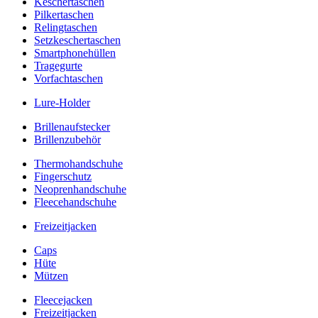
Keschertaschen
Pilkertaschen
Relingtaschen
Setzkeschertaschen
Smartphonehüllen
Tragegurte
Vorfachtaschen
Lure-Holder
Brillenaufstecker
Brillenzubehör
Thermohandschuhe
Fingerschutz
Neoprenhandschuhe
Fleecehandschuhe
Freizeitjacken
Caps
Hüte
Mützen
Fleecejacken
Freizeitjacken