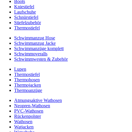
Boots
Kniestiefel
Laufschuhe
Schnürstiefel
Stiefelzubehör
Thermostiefel
Schwimmanzug Hose
Schwimmanzug Jacke
Schwimmanzüge komplett
Schwimmoveralls
Schwimmwesten & Zubehör
Lupen
Thermostiefel
Thermohosen
Thermojacken
Thermoanzüge
Atmungsaktive Wathosen
Neopren-Wathosen
PVC-Wathosen
Rückenpolster
Wathosen
Watjacken