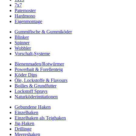
7x7
Paternoster
Hardmono
Eigenmontage
Gummifische & Gummiköder
Blinker
Spinner
Wobbler
Vorschalt-Systeme
Bienenmaden/Rotwürmer
Powerbait & Forellenteig
Köder Dips
Öle, Lockstoffe & Flavours
Boilies & Grundfutter
Lockstoff Sprays
Naturköderimitationen
Gebundene Haken
Einzelhaken
Einzelhaken als Teighaken
Jig-Haken
Drillinge
Meereshaken