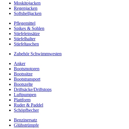
Moskitojacken
Regenjacken
Softshelljacken
Pflegemittel
Spikes & Sohlen
Stiefeleinsätze
Stiefelhalter
Stiefeltaschen
Zubehör Schwimmwesten
Anker
Bootsmotoren
Bootssitze
Bootstransport
Bootszelte
Driftsäcke/Driftstops
Luftpumpen
Plattform
Ruder & Paddel
Schöpfbecher
Benzinersatz
Glühstrümpfe