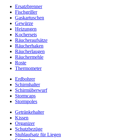
Ersatzbrenner
Fischgriller
Gaskartuschen
Gewürze
Heizungen
Kochersets
Räucheraufsätze
Räucherhaken
Räucherlaugen
Räuchermehle
Roste
Thermometer
Erdbohrer
Schirmhalter
Schirmüberwurf
Stormcaps
Stormpoles
Getränkehalter
Kissen
Organizer
Schutzbezüge
Stuhlaufsatz für Liegen