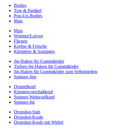
Boilies
Teig & Partikel
Pop-Up-Boilies
Mais
Mais
Würmer/Larven
Fliegen
Krebse & Frösche
Kleintiere & Sonstiges
Jig-Haken für Gummiköder
Tiefsee-Jig-Haken für Gummiköder
Jig-Haken für Gummiköder zum Selbstgießen
Spinner-Jigs
Doppelkopf
Kiemenvorschaltkopf
Spinner-Weitwurfkopf
Spinner-Jig
Dropshot-Stab
Dropshot-Keule
Dropshot-Keule mit Wirbel