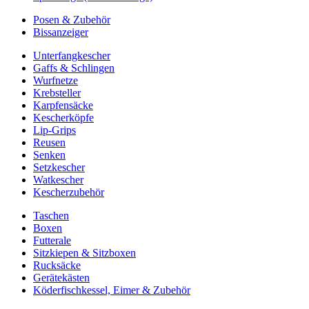
Posen & Zubehör
Bissanzeiger
Unterfangkescher
Gaffs & Schlingen
Wurfnetze
Krebsteller
Karpfensäcke
Kescherköpfe
Lip-Grips
Reusen
Senken
Setzkescher
Watkescher
Kescherzubehör
Taschen
Boxen
Futterale
Sitzkiepen & Sitzboxen
Rucksäcke
Gerätekästen
Köderfischkessel, Eimer & Zubehör