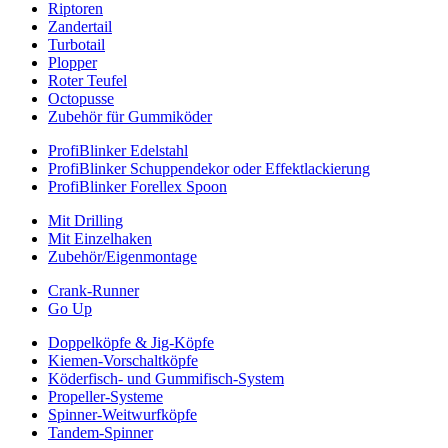
Riptoren
Zandertail
Turbotail
Plopper
Roter Teufel
Octopusse
Zubehör für Gummiköder
ProfiBlinker Edelstahl
ProfiBlinker Schuppendekor oder Effektlackierung
ProfiBlinker Forellex Spoon
Mit Drilling
Mit Einzelhaken
Zubehör/Eigenmontage
Crank-Runner
Go Up
Doppelköpfe & Jig-Köpfe
Kiemen-Vorschaltköpfe
Köderfisch- und Gummifisch-System
Propeller-Systeme
Spinner-Weitwurfköpfe
Tandem-Spinner