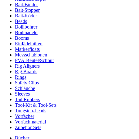
Bait-Binder
Bait-Stopper
Bait-Köder
Beads
Boilibohrer
Boilinadeln
Booms
Einfädelhilfen
Markerfloats
Messschablonen
PVA-Beutel/Schnur
Rig Aligners
Rig Boards
Rings
Safety Clips
Schläuche
Sleeves
Tail Rubbers
Tool-Kit & Tool-Sets
Tungsten-Leads
Vorfächer
Vorfachmaterial
Zubehör-Sets
Bücher