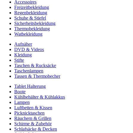
Accessoires
Freizeitbekleidung
Regenbekleidung
Schuhe & Stiefel
Sicherheitsbekleidung
Thermobekleidung
Watbekleidung
Aufnäher
DVD & Videos
Kleidung
Stifte
Taschen & Rucksäcke
Taschenlampen
Tassen & Thermobecher
Tablet Halterung
Boote
Kühlbehälter & Kühlakkus
Lampen
Luftbetten & Kissen
Picknicktaschen
Räuchern & Grillen
Schirme & Zubehör
Schlafsäcke & Decken