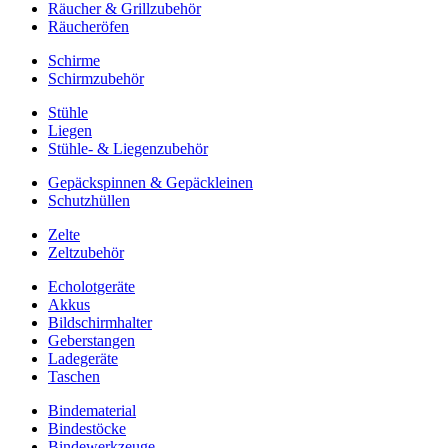
Räucher & Grillzubehör
Räucheröfen
Schirme
Schirmzubehör
Stühle
Liegen
Stühle- & Liegenzubehör
Gepäckspinnen & Gepäckleinen
Schutzhüllen
Zelte
Zeltzubehör
Echolotgeräte
Akkus
Bildschirmhalter
Geberstangen
Ladegeräte
Taschen
Bindematerial
Bindestöcke
Bindewerkzeuge