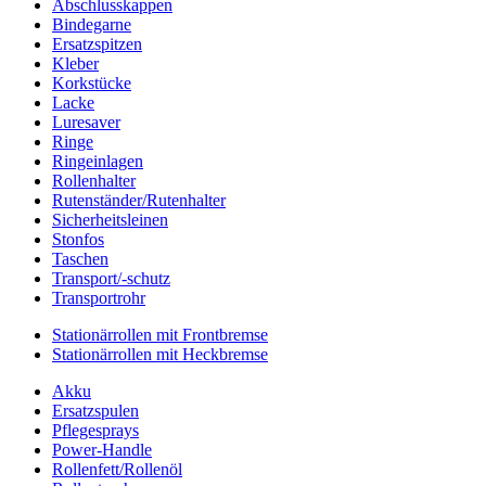
Abschlusskappen
Bindegarne
Ersatzspitzen
Kleber
Korkstücke
Lacke
Luresaver
Ringe
Ringeinlagen
Rollenhalter
Rutenständer/Rutenhalter
Sicherheitsleinen
Stonfos
Taschen
Transport/-schutz
Transportrohr
Stationärrollen mit Frontbremse
Stationärrollen mit Heckbremse
Akku
Ersatzspulen
Pflegesprays
Power-Handle
Rollenfett/Rollenöl