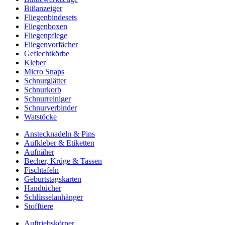
Bißanzeiger
Fliegenbindesets
Fliegenboxen
Fliegenpflege
Fliegenvorfächer
Geflechtkörbe
Kleber
Micro Snaps
Schnurglätter
Schnurkorb
Schnurreiniger
Schnurverbinder
Watstöcke
Anstecknadeln & Pins
Aufkleber & Etiketten
Aufnäher
Becher, Krüge & Tassen
Fischtafeln
Geburtstagskarten
Handtücher
Schlüsselanhänger
Stofftiere
Auftriebskörper