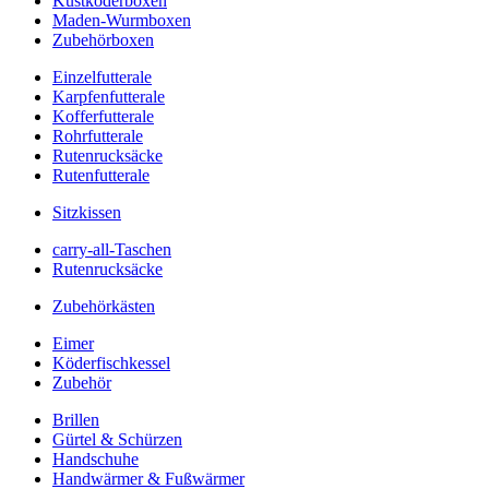
Kustköderboxen
Maden-Wurmboxen
Zubehörboxen
Einzelfutterale
Karpfenfutterale
Kofferfutterale
Rohrfutterale
Rutenrucksäcke
Rutenfutterale
Sitzkissen
carry-all-Taschen
Rutenrucksäcke
Zubehörkästen
Eimer
Köderfischkessel
Zubehör
Brillen
Gürtel & Schürzen
Handschuhe
Handwärmer & Fußwärmer