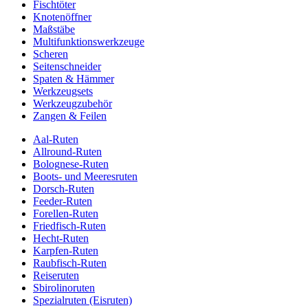
Fischtöter
Knotenöffner
Maßstäbe
Multifunktionswerkzeuge
Scheren
Seitenschneider
Spaten & Hämmer
Werkzeugsets
Werkzeugzubehör
Zangen & Feilen
Aal-Ruten
Allround-Ruten
Bolognese-Ruten
Boots- und Meeresruten
Dorsch-Ruten
Feeder-Ruten
Forellen-Ruten
Friedfisch-Ruten
Hecht-Ruten
Karpfen-Ruten
Raubfisch-Ruten
Reiseruten
Sbirolinoruten
Spezialruten (Eisruten)