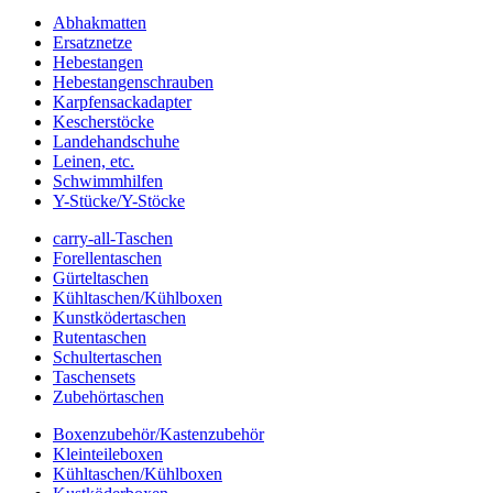
Abhakmatten
Ersatznetze
Hebestangen
Hebestangenschrauben
Karpfensackadapter
Kescherstöcke
Landehandschuhe
Leinen, etc.
Schwimmhilfen
Y-Stücke/Y-Stöcke
carry-all-Taschen
Forellentaschen
Gürteltaschen
Kühltaschen/Kühlboxen
Kunstködertaschen
Rutentaschen
Schultertaschen
Taschensets
Zubehörtaschen
Boxenzubehör/Kastenzubehör
Kleinteileboxen
Kühltaschen/Kühlboxen