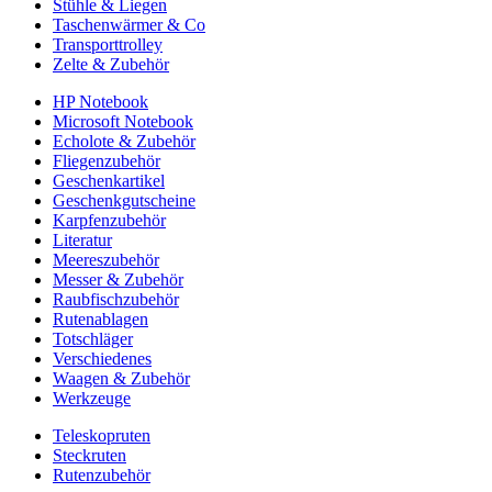
Stühle & Liegen
Taschenwärmer & Co
Transporttrolley
Zelte & Zubehör
HP Notebook
Microsoft Notebook
Echolote & Zubehör
Fliegenzubehör
Geschenkartikel
Geschenkgutscheine
Karpfenzubehör
Literatur
Meereszubehör
Messer & Zubehör
Raubfischzubehör
Rutenablagen
Totschläger
Verschiedenes
Waagen & Zubehör
Werkzeuge
Teleskopruten
Steckruten
Rutenzubehör