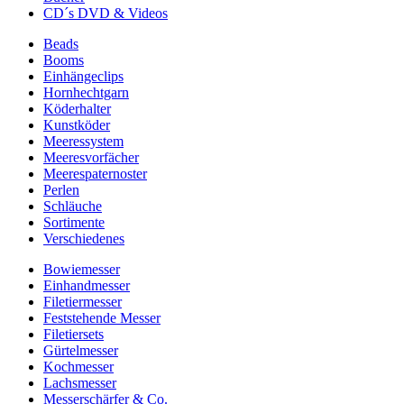
CD´s DVD & Videos
Beads
Booms
Einhängeclips
Hornhechtgarn
Köderhalter
Kunstköder
Meeressystem
Meeresvorfächer
Meerespaternoster
Perlen
Schläuche
Sortimente
Verschiedenes
Bowiemesser
Einhandmesser
Filetiermesser
Feststehende Messer
Filetiersets
Gürtelmesser
Kochmesser
Lachsmesser
Messerschärfer & Co.