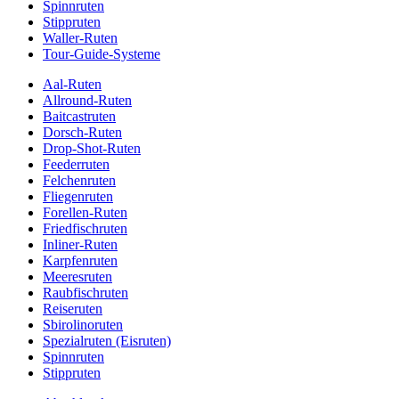
Spinnruten
Stippruten
Waller-Ruten
Tour-Guide-Systeme
Aal-Ruten
Allround-Ruten
Baitcastruten
Dorsch-Ruten
Drop-Shot-Ruten
Feederruten
Felchenruten
Fliegenruten
Forellen-Ruten
Friedfischruten
Inliner-Ruten
Karpfenruten
Meeresruten
Raubfischruten
Reiseruten
Sbirolinoruten
Spezialruten (Eisruten)
Spinnruten
Stippruten