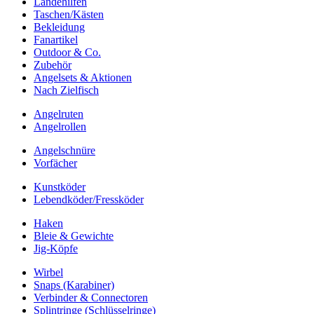
Landehilfen
Taschen/Kästen
Bekleidung
Fanartikel
Outdoor & Co.
Zubehör
Angelsets & Aktionen
Nach Zielfisch
Angelruten
Angelrollen
Angelschnüre
Vorfächer
Kunstköder
Lebendköder/Fressköder
Haken
Bleie & Gewichte
Jig-Köpfe
Wirbel
Snaps (Karabiner)
Verbinder & Connectoren
Splintringe (Schlüsselringe)