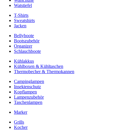
Watschuhe
Watstiefel
T-Shirts
Sweatshirts
Jacken
Bellyboote
Bootszubehör
Organizer
Schlauchboote
Kühlakkus
Kühlboxen & Kühltaschen
Thermobecher & Thermokannen
Campinglampen
Insektenschutz
Kopflampen
Lampenzubehör
Taschenlampen
Marker
Grills
Kocher