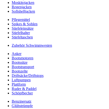
Moskitojacken
Regenjacken
Softshelljacken
Pflegemittel
Spikes & Sohlen
Stiefeleinsätze
Stiefelhalter
Stiefeltaschen
Zubehör Schwimmwesten
Anker
Bootsmotoren
Bootssitze
Bootstransport
Bootszelte
Driftsäcke/Driftstops
Luftpumpen
Plattform
Ruder & Paddel
Schöpfbecher
Benzinersatz
Glühstrümpfe