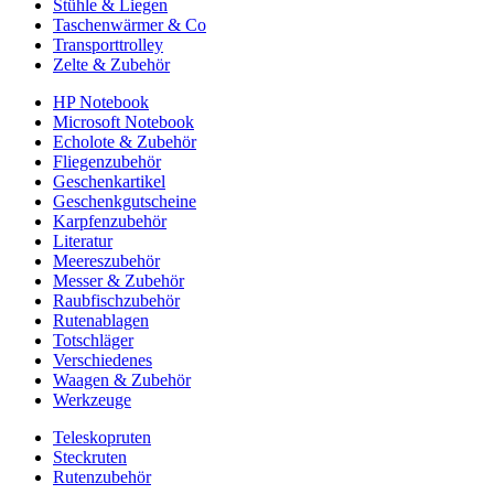
Stühle & Liegen
Taschenwärmer & Co
Transporttrolley
Zelte & Zubehör
HP Notebook
Microsoft Notebook
Echolote & Zubehör
Fliegenzubehör
Geschenkartikel
Geschenkgutscheine
Karpfenzubehör
Literatur
Meereszubehör
Messer & Zubehör
Raubfischzubehör
Rutenablagen
Totschläger
Verschiedenes
Waagen & Zubehör
Werkzeuge
Teleskopruten
Steckruten
Rutenzubehör