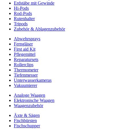
Erdstäbe mit Gewinde
Hi-Pods
Rod-Pods
Rutenhalter
Tripods
Zubehör & Ablagenzubehör
Abwehrsprays
Ferngläser
First aid Kit
Pflegemittel
Reparatursets
Rollerclips
Thermometer
Tiefenmesser
Unterwasserkameras
Vakuumierer
Analoge Waagen
Elektronische Waagen
Waagenzubehör
Äxte & Sägen
Fischbürsten
Fischschupper