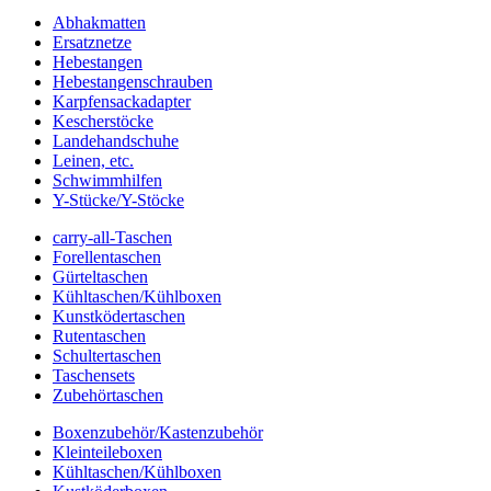
Abhakmatten
Ersatznetze
Hebestangen
Hebestangenschrauben
Karpfensackadapter
Kescherstöcke
Landehandschuhe
Leinen, etc.
Schwimmhilfen
Y-Stücke/Y-Stöcke
carry-all-Taschen
Forellentaschen
Gürteltaschen
Kühltaschen/Kühlboxen
Kunstködertaschen
Rutentaschen
Schultertaschen
Taschensets
Zubehörtaschen
Boxenzubehör/Kastenzubehör
Kleinteileboxen
Kühltaschen/Kühlboxen