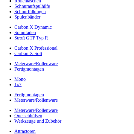
Rollentaschen
Schnuraufspulhilfe
Schnurfüllungen
Spulenbänder
Carbon X Dynamic
Spinnfaden
Stroft GTP Typ R
Carbon X Professional
Carbon X Soft
Meterware/Rollenware
Fertigmontagen
Mono
1x7
Fertigmontagen
Meterware/Rollenware
Meterware/Rollenware
Quetschhülsen
Werkzeuge und Zubehör
Attractoren