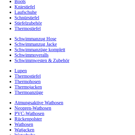
Boots
Kniestiefel
Laufschuhe
Schnürstiefel
Stiefelzubehör
Thermostiefel
Schwimmanzug Hose
Schwimmanzug Jacke
Schwimmanzüge komplett
Schwimmoveralls
Schwimmwesten & Zubehör
Lupen
Thermostiefel
Thermohosen
Thermojacken
Thermoanzüge
Atmungsaktive Wathosen
Neopren-Wathosen
PVC-Wathosen
Rückenpolster
Wathosen
Watjacken