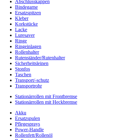
Abschlusskappen
Bindegarne
Ersatzspitzen
Kleber
Korkstücke
Lacke
Luresaver
Ringe
Ringeinlagen
Rollenhalter
Rutenständer/Rutenhalter
Sicherheitsleinen
Stonfos
Taschen
Transport/-schutz
Transportrohr
Stationärrollen mit Frontbremse
Stationärrollen mit Heckbremse
Akku
Ersatzspulen
Pflegesprays
Power-Handle
Rollenfett/Rollenöl