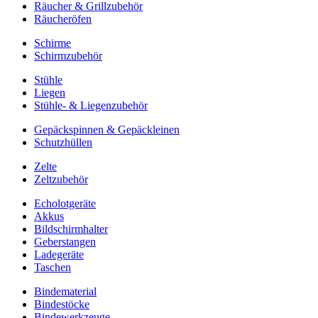
Räucher & Grillzubehör
Räucheröfen
Schirme
Schirmzubehör
Stühle
Liegen
Stühle- & Liegenzubehör
Gepäckspinnen & Gepäckleinen
Schutzhüllen
Zelte
Zeltzubehör
Echolotgeräte
Akkus
Bildschirmhalter
Geberstangen
Ladegeräte
Taschen
Bindematerial
Bindestöcke
Bindewerkzeuge