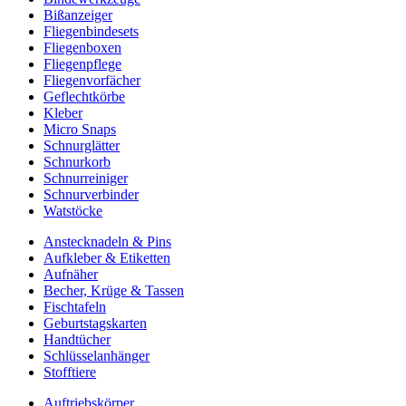
Bißanzeiger
Fliegenbindesets
Fliegenboxen
Fliegenpflege
Fliegenvorfächer
Geflechtkörbe
Kleber
Micro Snaps
Schnurglätter
Schnurkorb
Schnurreiniger
Schnurverbinder
Watstöcke
Anstecknadeln & Pins
Aufkleber & Etiketten
Aufnäher
Becher, Krüge & Tassen
Fischtafeln
Geburtstagskarten
Handtücher
Schlüsselanhänger
Stofftiere
Auftriebskörper