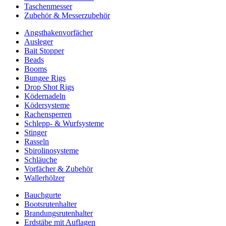
Taschenmesser
Zubehör & Messerzubehör
Angsthakenvorfächer
Ausleger
Bait Stopper
Beads
Booms
Bungee Rigs
Drop Shot Rigs
Ködernadeln
Ködersysteme
Rachensperren
Schlepp- & Wurfsysteme
Stinger
Rasseln
Sbirolinosysteme
Schläuche
Vorfächer & Zubehör
Wallerhölzer
Bauchgurte
Bootsrutenhalter
Brandungsrutenhalter
Erdstäbe mit Auflagen