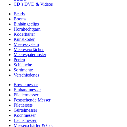
CD´s DVD & Videos
Beads
Booms
Einhängeclips
Hornhechtgarn
Köderhalter
Kunstköder
Meeressystem
Meeresvorfächer
Meerespaternoster
Perlen
Schläuche
Sortimente
Verschiedenes
Bowiemesser
Einhandmesser
Filetiermesser
Feststehende Messer
Filetiersets
Gürtelmesser
Kochmesser
Lachsmesser
Messerschärfer & Co.