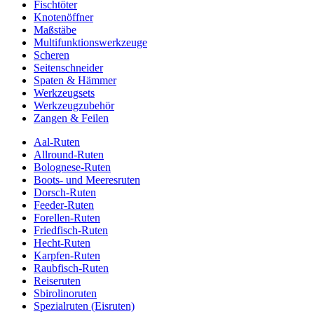
Fischtöter
Knotenöffner
Maßstäbe
Multifunktionswerkzeuge
Scheren
Seitenschneider
Spaten & Hämmer
Werkzeugsets
Werkzeugzubehör
Zangen & Feilen
Aal-Ruten
Allround-Ruten
Bolognese-Ruten
Boots- und Meeresruten
Dorsch-Ruten
Feeder-Ruten
Forellen-Ruten
Friedfisch-Ruten
Hecht-Ruten
Karpfen-Ruten
Raubfisch-Ruten
Reiseruten
Sbirolinoruten
Spezialruten (Eisruten)