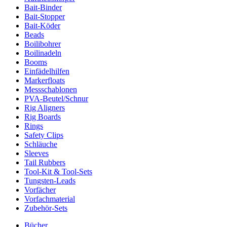
Bait-Binder
Bait-Stopper
Bait-Köder
Beads
Boilibohrer
Boilinadeln
Booms
Einfädelhilfen
Markerfloats
Messschablonen
PVA-Beutel/Schnur
Rig Aligners
Rig Boards
Rings
Safety Clips
Schläuche
Sleeves
Tail Rubbers
Tool-Kit & Tool-Sets
Tungsten-Leads
Vorfächer
Vorfachmaterial
Zubehör-Sets
Bücher