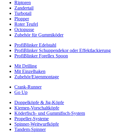
Riptoren
Zandertail
Turbotail
Plopper
Roter Teufel
Octopusse
Zubehör für Gummiköder
ProfiBlinker Edelstahl
ProfiBlinker Schuppendekor oder Effektlackierung
ProfiBlinker Forellex Spoon
Mit Drilling
Mit Einzelhaken
Zubehör/Eigenmontage
Crank-Runner
Go Up
Doppelköpfe & Jig-Köpfe
Kiemen-Vorschaltköpfe
Köderfisch- und Gummifisch-System
Propeller-Systeme
Spinner-Weitwurfköpfe
Tandem-Spinner