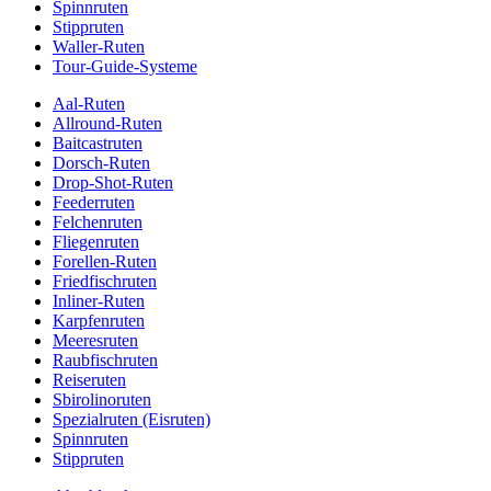
Spinnruten
Stippruten
Waller-Ruten
Tour-Guide-Systeme
Aal-Ruten
Allround-Ruten
Baitcastruten
Dorsch-Ruten
Drop-Shot-Ruten
Feederruten
Felchenruten
Fliegenruten
Forellen-Ruten
Friedfischruten
Inliner-Ruten
Karpfenruten
Meeresruten
Raubfischruten
Reiseruten
Sbirolinoruten
Spezialruten (Eisruten)
Spinnruten
Stippruten