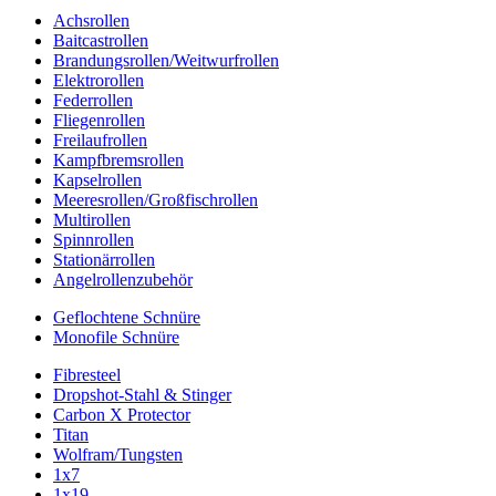
Achsrollen
Baitcastrollen
Brandungsrollen/Weitwurfrollen
Elektrorollen
Federrollen
Fliegenrollen
Freilaufrollen
Kampfbremsrollen
Kapselrollen
Meeresrollen/Großfischrollen
Multirollen
Spinnrollen
Stationärrollen
Angelrollenzubehör
Geflochtene Schnüre
Monofile Schnüre
Fibresteel
Dropshot-Stahl & Stinger
Carbon X Protector
Titan
Wolfram/Tungsten
1x7
1x19