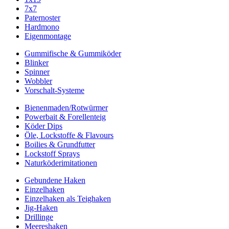
7x7
Paternoster
Hardmono
Eigenmontage
Gummifische & Gummiköder
Blinker
Spinner
Wobbler
Vorschalt-Systeme
Bienenmaden/Rotwürmer
Powerbait & Forellenteig
Köder Dips
Öle, Lockstoffe & Flavours
Boilies & Grundfutter
Lockstoff Sprays
Naturköderimitationen
Gebundene Haken
Einzelhaken
Einzelhaken als Teighaken
Jig-Haken
Drillinge
Meereshaken