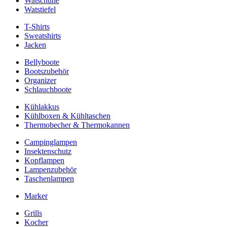
Watschuhe
Watstiefel
T-Shirts
Sweatshirts
Jacken
Bellyboote
Bootszubehör
Organizer
Schlauchboote
Kühlakkus
Kühlboxen & Kühltaschen
Thermobecher & Thermokannen
Campinglampen
Insektenschutz
Kopflampen
Lampenzubehör
Taschenlampen
Marker
Grills
Kocher