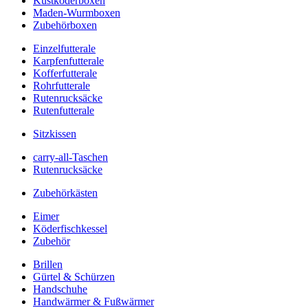
Kustköderboxen
Maden-Wurmboxen
Zubehörboxen
Einzelfutterale
Karpfenfutterale
Kofferfutterale
Rohrfutterale
Rutenrucksäcke
Rutenfutterale
Sitzkissen
carry-all-Taschen
Rutenrucksäcke
Zubehörkästen
Eimer
Köderfischkessel
Zubehör
Brillen
Gürtel & Schürzen
Handschuhe
Handwärmer & Fußwärmer