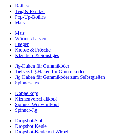
Boilies
Teig & Partikel
Pop-Up-Boilies
Mais
Mais
Würmer/Larven
Fliegen
Krebse & Frösche
Kleintiere & Sonstiges
Jig-Haken für Gummiköder
Tiefsee-Jig-Haken für Gummiköder
Jig-Haken für Gummiköder zum Selbstgießen
Spinner-Jigs
Doppelkopf
Kiemenvorschaltkopf
Spinner-Weitwurfkopf
Spinner-Jig
Dropshot-Stab
Dropshot-Keule
Dropshot-Keule mit Wirbel