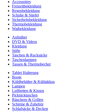
Accessoires
Freizeitbekleidung
Regenbekleidung
Schuhe & Stiefel
Sicherheitsbekleidung
Thermobekleidung
Watbekleidung
Aufnäher
DVD & Videos
Kleidung
Stifte
Taschen & Rucksäcke
Taschenlampen
Tassen & Thermobecher
Tablet Halterung
Boote
Kühlbehälter & Kühlakkus
Lampen
Luftbetten & Kissen
Picknicktaschen
Räuchern & Grillen
Schirme & Zubehör
Schlafsäcke & Decken