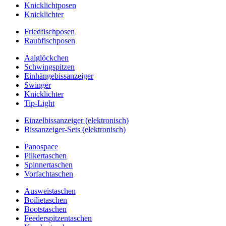
Knicklichtposen
Knicklichter
Friedfischposen
Raubfischposen
Aalglöckchen
Schwingspitzen
Einhängebissanzeiger
Swinger
Knicklichter
Tip-Light
Einzelbissanzeiger (elektronisch)
Bissanzeiger-Sets (elektronisch)
Panospace
Pilkertaschen
Spinnertaschen
Vorfachtaschen
Ausweistaschen
Boilietaschen
Bootstaschen
Feederspitzentaschen