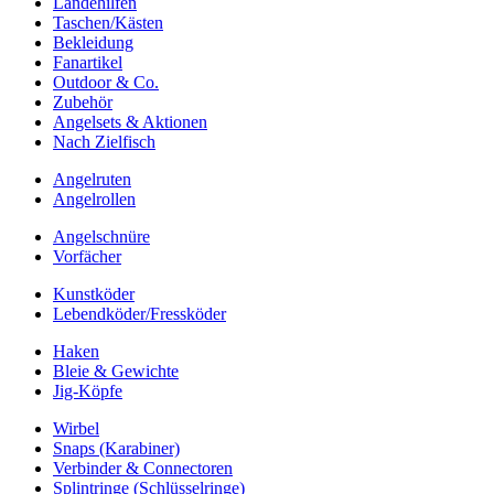
Landehilfen
Taschen/Kästen
Bekleidung
Fanartikel
Outdoor & Co.
Zubehör
Angelsets & Aktionen
Nach Zielfisch
Angelruten
Angelrollen
Angelschnüre
Vorfächer
Kunstköder
Lebendköder/Fressköder
Haken
Bleie & Gewichte
Jig-Köpfe
Wirbel
Snaps (Karabiner)
Verbinder & Connectoren
Splintringe (Schlüsselringe)