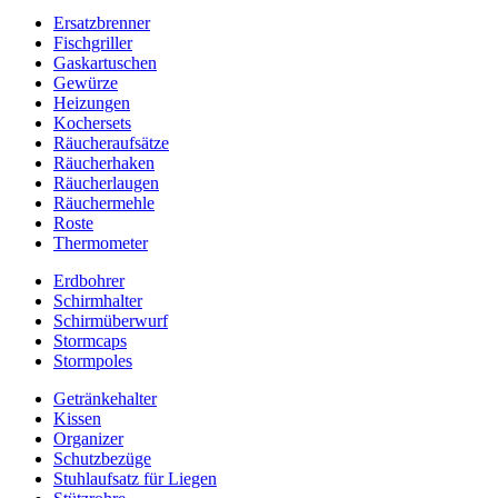
Ersatzbrenner
Fischgriller
Gaskartuschen
Gewürze
Heizungen
Kochersets
Räucheraufsätze
Räucherhaken
Räucherlaugen
Räuchermehle
Roste
Thermometer
Erdbohrer
Schirmhalter
Schirmüberwurf
Stormcaps
Stormpoles
Getränkehalter
Kissen
Organizer
Schutzbezüge
Stuhlaufsatz für Liegen