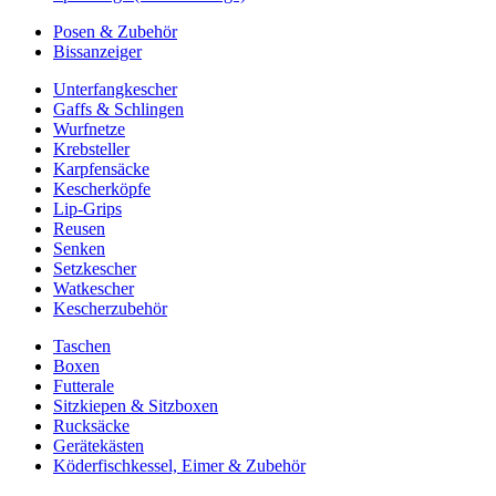
Posen & Zubehör
Bissanzeiger
Unterfangkescher
Gaffs & Schlingen
Wurfnetze
Krebsteller
Karpfensäcke
Kescherköpfe
Lip-Grips
Reusen
Senken
Setzkescher
Watkescher
Kescherzubehör
Taschen
Boxen
Futterale
Sitzkiepen & Sitzboxen
Rucksäcke
Gerätekästen
Köderfischkessel, Eimer & Zubehör