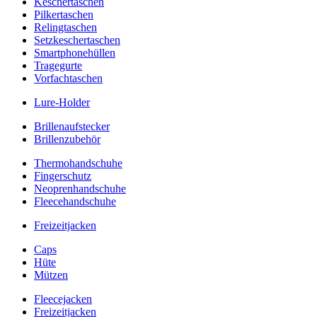
Keschertaschen
Pilkertaschen
Relingtaschen
Setzkeschertaschen
Smartphonehüllen
Tragegurte
Vorfachtaschen
Lure-Holder
Brillenaufstecker
Brillenzubehör
Thermohandschuhe
Fingerschutz
Neoprenhandschuhe
Fleecehandschuhe
Freizeitjacken
Caps
Hüte
Mützen
Fleecejacken
Freizeitjacken