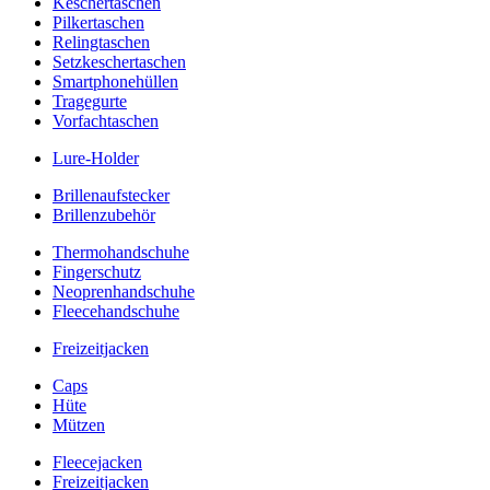
Keschertaschen
Pilkertaschen
Relingtaschen
Setzkeschertaschen
Smartphonehüllen
Tragegurte
Vorfachtaschen
Lure-Holder
Brillenaufstecker
Brillenzubehör
Thermohandschuhe
Fingerschutz
Neoprenhandschuhe
Fleecehandschuhe
Freizeitjacken
Caps
Hüte
Mützen
Fleecejacken
Freizeitjacken