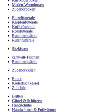
Kustköderboxen
Maden-Wurmboxen
Zubehörboxen
Einzelfutterale
Karpfenfutterale
Kofferfutterale
Rohrfutterale
Rutenrucksäcke
Rutenfutterale
Sitzkissen
carry-all-Taschen
Rutenrucksäcke
Zubehörkästen
Eimer
Köderfischkessel
Zubehör
Brillen
Gürtel & Schürzen
Handschuhe
Handwärmer & Fußwärmer