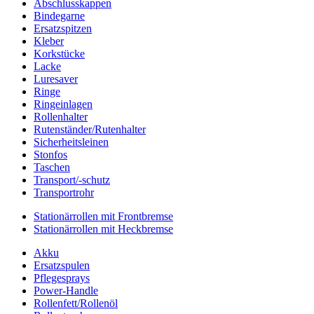
Abschlusskappen
Bindegarne
Ersatzspitzen
Kleber
Korkstücke
Lacke
Luresaver
Ringe
Ringeinlagen
Rollenhalter
Rutenständer/Rutenhalter
Sicherheitsleinen
Stonfos
Taschen
Transport/-schutz
Transportrohr
Stationärrollen mit Frontbremse
Stationärrollen mit Heckbremse
Akku
Ersatzspulen
Pflegesprays
Power-Handle
Rollenfett/Rollenöl