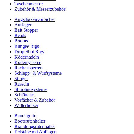
Taschenmesser
Zubehör & Messerzubehör
Angsthakenvorfächer
Ausleger
Bait Stopper
Beads
Booms
Bungee Rigs
Drop Shot Rigs
Ködernadeln
Ködersysteme
Rachensperren
Schlepp- & Wurfsysteme
Stinger
Rasseln
Sbirolinosysteme
Schläuche
Vorfächer & Zubehör
Wallerhölzer
Bauchgurte
Bootsrutenhalter
Brandungsrutenhalter
Erdstäbe mit Auflagen