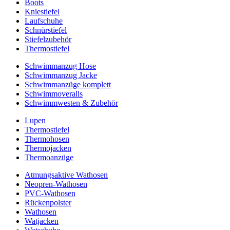
Boots
Kniestiefel
Laufschuhe
Schnürstiefel
Stiefelzubehör
Thermostiefel
Schwimmanzug Hose
Schwimmanzug Jacke
Schwimmanzüge komplett
Schwimmoveralls
Schwimmwesten & Zubehör
Lupen
Thermostiefel
Thermohosen
Thermojacken
Thermoanzüge
Atmungsaktive Wathosen
Neopren-Wathosen
PVC-Wathosen
Rückenpolster
Wathosen
Watjacken