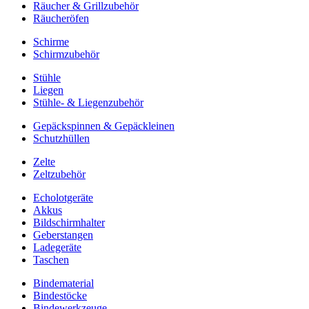
Räucher & Grillzubehör
Räucheröfen
Schirme
Schirmzubehör
Stühle
Liegen
Stühle- & Liegenzubehör
Gepäckspinnen & Gepäckleinen
Schutzhüllen
Zelte
Zeltzubehör
Echolotgeräte
Akkus
Bildschirmhalter
Geberstangen
Ladegeräte
Taschen
Bindematerial
Bindestöcke
Bindewerkzeuge