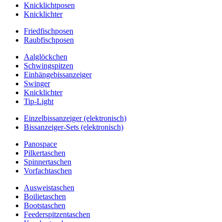
Knicklichtposen
Knicklichter
Friedfischposen
Raubfischposen
Aalglöckchen
Schwingspitzen
Einhängebissanzeiger
Swinger
Knicklichter
Tip-Light
Einzelbissanzeiger (elektronisch)
Bissanzeiger-Sets (elektronisch)
Panospace
Pilkertaschen
Spinnertaschen
Vorfachtaschen
Ausweistaschen
Boilietaschen
Bootstaschen
Feederspitzentaschen