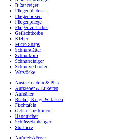
Bißanzeiger
Fliegenbindesets
Fliegenboxen
Fliegenpflege
Fliegenvorfächer
Geflechtkörbe
Kleber
Micro Snaps
Schnurglätter
Schnurkorb
Schnurreiniger
Schnurverbinder
Watstöcke
Anstecknadeln & Pins
Aufkleber & Etiketten
Aufnäher
Becher, Krüge & Tassen
Fischtafeln
Geburtstagskarten
Handtücher
Schlüsselanhänger
Stofftiere
Auftriebskörper