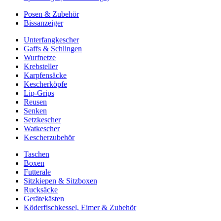
Posen & Zubehör
Bissanzeiger
Unterfangkescher
Gaffs & Schlingen
Wurfnetze
Krebsteller
Karpfensäcke
Kescherköpfe
Lip-Grips
Reusen
Senken
Setzkescher
Watkescher
Kescherzubehör
Taschen
Boxen
Futterale
Sitzkiepen & Sitzboxen
Rucksäcke
Gerätekästen
Köderfischkessel, Eimer & Zubehör