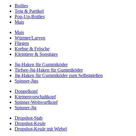
Boilies
Teig & Partikel
Pop-Up-Boilies
Mais
Mais
Würmer/Larven
Fliegen
Krebse & Frösche
Kleintiere & Sonstiges
Jig-Haken für Gummiköder
Tiefsee-Jig-Haken für Gummiköder
Jig-Haken für Gummiköder zum Selbstgießen
Spinner-Jigs
Doppelkopf
Kiemenvorschaltkopf
Spinner-Weitwurfkopf
Spinner-Jig
Dropshot-Stab
Dropshot-Keule
Dropshot-Keule mit Wirbel