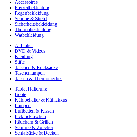
Accessoires
Freizeitbekleidung
Regenbekleidung
Schuhe & Stiefel
Sicherheitsbekleidung
Thermobekleidung
Watbekleidung
Aufnäher
DVD & Videos
Kleidung
Stifte
Taschen & Rucksäcke
Taschenlampen
Tassen & Thermobecher
Tablet Halterung
Boote
Kühlbehälter & Kühlakkus
Lampen
Luftbetten & Kissen
Picknicktaschen
Räuchern & Grillen
Schirme & Zubehör
Schlafsäcke & Decken