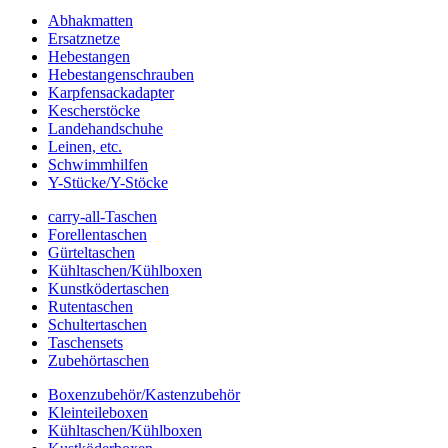
Abhakmatten
Ersatznetze
Hebestangen
Hebestangenschrauben
Karpfensackadapter
Kescherstöcke
Landehandschuhe
Leinen, etc.
Schwimmhilfen
Y-Stücke/Y-Stöcke
carry-all-Taschen
Forellentaschen
Gürteltaschen
Kühltaschen/Kühlboxen
Kunstködertaschen
Rutentaschen
Schultertaschen
Taschensets
Zubehörtaschen
Boxenzubehör/Kastenzubehör
Kleinteileboxen
Kühltaschen/Kühlboxen