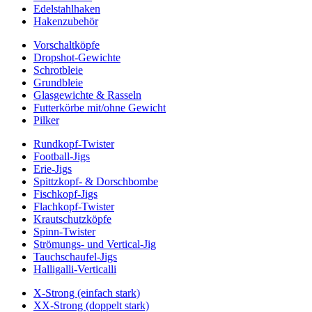
Edelstahlhaken
Hakenzubehör
Vorschaltköpfe
Dropshot-Gewichte
Schrotbleie
Grundbleie
Glasgewichte & Rasseln
Futterkörbe mit/ohne Gewicht
Pilker
Rundkopf-Twister
Football-Jigs
Erie-Jigs
Spittzkopf- & Dorschbombe
Fischkopf-Jigs
Flachkopf-Twister
Krautschutzköpfe
Spinn-Twister
Strömungs- und Vertical-Jig
Tauchschaufel-Jigs
Halligalli-Verticalli
X-Strong (einfach stark)
XX-Strong (doppelt stark)