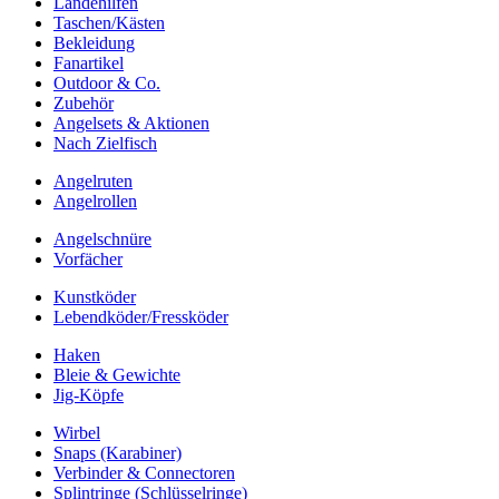
Landehilfen
Taschen/Kästen
Bekleidung
Fanartikel
Outdoor & Co.
Zubehör
Angelsets & Aktionen
Nach Zielfisch
Angelruten
Angelrollen
Angelschnüre
Vorfächer
Kunstköder
Lebendköder/Fressköder
Haken
Bleie & Gewichte
Jig-Köpfe
Wirbel
Snaps (Karabiner)
Verbinder & Connectoren
Splintringe (Schlüsselringe)