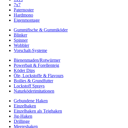
7x7
Paternoster
Hardmono
Eigenmontage
Gummifische & Gummiköder
Blinker
Spinner
Wobbler
Vorschalt-Systeme
Bienenmaden/Rotwürmer
Powerbait & Forellenteig
Köder Dips
Öle, Lockstoffe & Flavours
Boilies & Grundfutter
Lockstoff Sprays
Naturköderimitationen
Gebundene Haken
Einzelhaken
Einzelhaken als Teighaken
Jig-Haken
Drillinge
Meereshaken