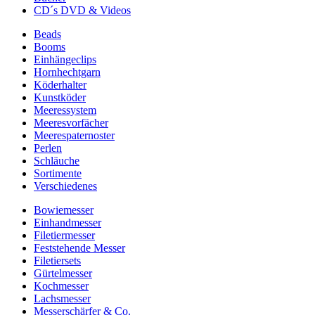
CD´s DVD & Videos
Beads
Booms
Einhängeclips
Hornhechtgarn
Köderhalter
Kunstköder
Meeressystem
Meeresvorfächer
Meerespaternoster
Perlen
Schläuche
Sortimente
Verschiedenes
Bowiemesser
Einhandmesser
Filetiermesser
Feststehende Messer
Filetiersets
Gürtelmesser
Kochmesser
Lachsmesser
Messerschärfer & Co.