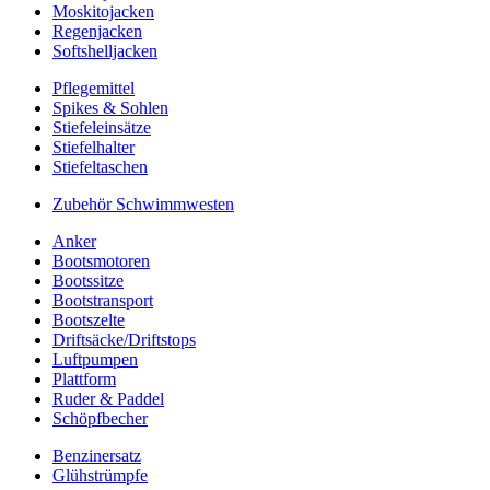
Moskitojacken
Regenjacken
Softshelljacken
Pflegemittel
Spikes & Sohlen
Stiefeleinsätze
Stiefelhalter
Stiefeltaschen
Zubehör Schwimmwesten
Anker
Bootsmotoren
Bootssitze
Bootstransport
Bootszelte
Driftsäcke/Driftstops
Luftpumpen
Plattform
Ruder & Paddel
Schöpfbecher
Benzinersatz
Glühstrümpfe