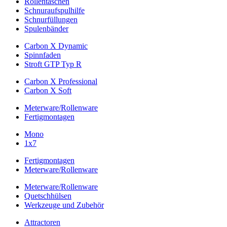
Rollentaschen
Schnuraufspulhilfe
Schnurfüllungen
Spulenbänder
Carbon X Dynamic
Spinnfaden
Stroft GTP Typ R
Carbon X Professional
Carbon X Soft
Meterware/Rollenware
Fertigmontagen
Mono
1x7
Fertigmontagen
Meterware/Rollenware
Meterware/Rollenware
Quetschhülsen
Werkzeuge und Zubehör
Attractoren