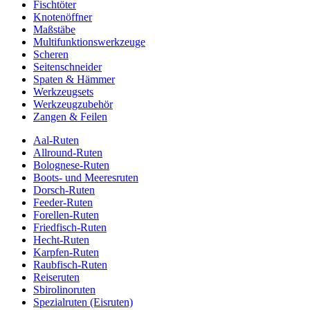
Fischtöter
Knotenöffner
Maßstäbe
Multifunktionswerkzeuge
Scheren
Seitenschneider
Spaten & Hämmer
Werkzeugsets
Werkzeugzubehör
Zangen & Feilen
Aal-Ruten
Allround-Ruten
Bolognese-Ruten
Boots- und Meeresruten
Dorsch-Ruten
Feeder-Ruten
Forellen-Ruten
Friedfisch-Ruten
Hecht-Ruten
Karpfen-Ruten
Raubfisch-Ruten
Reiseruten
Sbirolinoruten
Spezialruten (Eisruten)