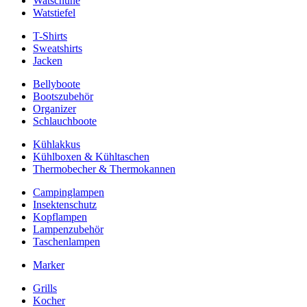
Watschuhe
Watstiefel
T-Shirts
Sweatshirts
Jacken
Bellyboote
Bootszubehör
Organizer
Schlauchboote
Kühlakkus
Kühlboxen & Kühltaschen
Thermobecher & Thermokannen
Campinglampen
Insektenschutz
Kopflampen
Lampenzubehör
Taschenlampen
Marker
Grills
Kocher