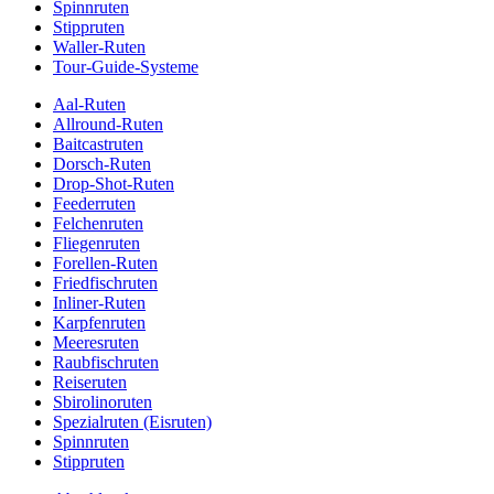
Spinnruten
Stippruten
Waller-Ruten
Tour-Guide-Systeme
Aal-Ruten
Allround-Ruten
Baitcastruten
Dorsch-Ruten
Drop-Shot-Ruten
Feederruten
Felchenruten
Fliegenruten
Forellen-Ruten
Friedfischruten
Inliner-Ruten
Karpfenruten
Meeresruten
Raubfischruten
Reiseruten
Sbirolinoruten
Spezialruten (Eisruten)
Spinnruten
Stippruten