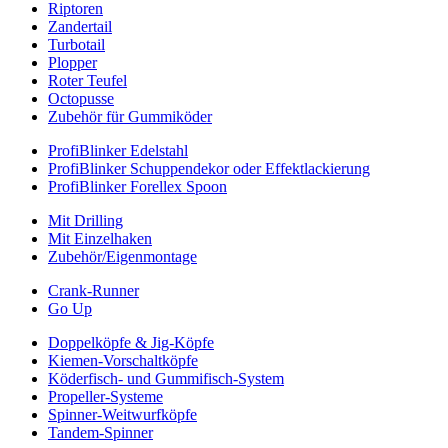
Riptoren
Zandertail
Turbotail
Plopper
Roter Teufel
Octopusse
Zubehör für Gummiköder
ProfiBlinker Edelstahl
ProfiBlinker Schuppendekor oder Effektlackierung
ProfiBlinker Forellex Spoon
Mit Drilling
Mit Einzelhaken
Zubehör/Eigenmontage
Crank-Runner
Go Up
Doppelköpfe & Jig-Köpfe
Kiemen-Vorschaltköpfe
Köderfisch- und Gummifisch-System
Propeller-Systeme
Spinner-Weitwurfköpfe
Tandem-Spinner