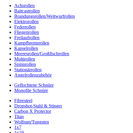
Achsrollen
Baitcastrollen
Brandungsrollen/Weitwurfrollen
Elektrorollen
Federrollen
Fliegenrollen
Freilaufrollen
Kampfbremsrollen
Kapselrollen
Meeresrollen/Großfischrollen
Multirollen
Spinnrollen
Stationärrollen
Angelrollenzubehör
Geflochtene Schnüre
Monofile Schnüre
Fibresteel
Dropshot-Stahl & Stinger
Carbon X Protector
Titan
Wolfram/Tungsten
1x7
1x19