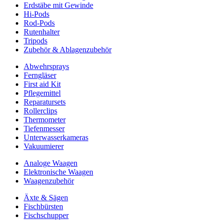
Erdstäbe mit Gewinde
Hi-Pods
Rod-Pods
Rutenhalter
Tripods
Zubehör & Ablagenzubehör
Abwehrsprays
Ferngläser
First aid Kit
Pflegemittel
Reparatursets
Rollerclips
Thermometer
Tiefenmesser
Unterwasserkameras
Vakuumierer
Analoge Waagen
Elektronische Waagen
Waagenzubehör
Äxte & Sägen
Fischbürsten
Fischschupper