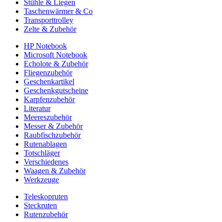
Stühle & Liegen
Taschenwärmer & Co
Transporttrolley
Zelte & Zubehör
HP Notebook
Microsoft Notebook
Echolote & Zubehör
Fliegenzubehör
Geschenkartikel
Geschenkgutscheine
Karpfenzubehör
Literatur
Meereszubehör
Messer & Zubehör
Raubfischzubehör
Rutenablagen
Totschläger
Verschiedenes
Waagen & Zubehör
Werkzeuge
Teleskopruten
Steckruten
Rutenzubehör