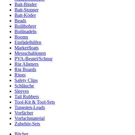
Bait-Binder
Bait-Stopper
Bait-Köder
Beads
Boilibohrer
Boilinadeln
Booms
Einfädelhilfen
Markerfloats
Messschablonen
PVA-Beutel/Schnur
Rig Aligners
Rig Boards
Rings
Safety Clips
Schläuche
Sleeves
Tail Rubbers
Tool-Kit & Tool-Sets
Tungsten-Leads
Vorfächer
Vorfachmaterial
Zubehör-Sets
Bücher