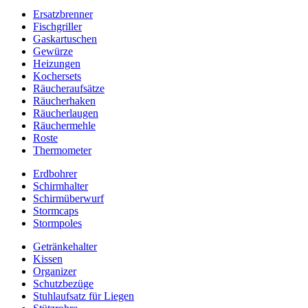
Ersatzbrenner
Fischgriller
Gaskartuschen
Gewürze
Heizungen
Kochersets
Räucheraufsätze
Räucherhaken
Räucherlaugen
Räuchermehle
Roste
Thermometer
Erdbohrer
Schirmhalter
Schirmüberwurf
Stormcaps
Stormpoles
Getränkehalter
Kissen
Organizer
Schutzbezüge
Stuhlaufsatz für Liegen