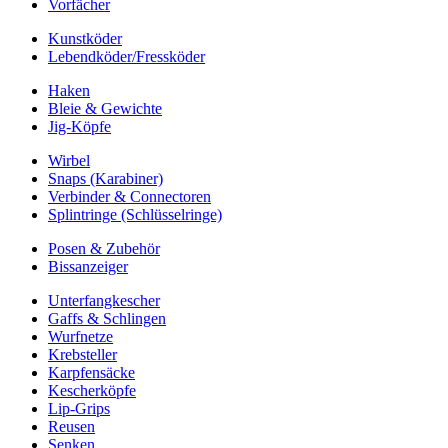
Vorfächer
Kunstköder
Lebendköder/Fressköder
Haken
Bleie & Gewichte
Jig-Köpfe
Wirbel
Snaps (Karabiner)
Verbinder & Connectoren
Splintringe (Schlüsselringe)
Posen & Zubehör
Bissanzeiger
Unterfangkescher
Gaffs & Schlingen
Wurfnetze
Krebsteller
Karpfensäcke
Kescherköpfe
Lip-Grips
Reusen
Senken