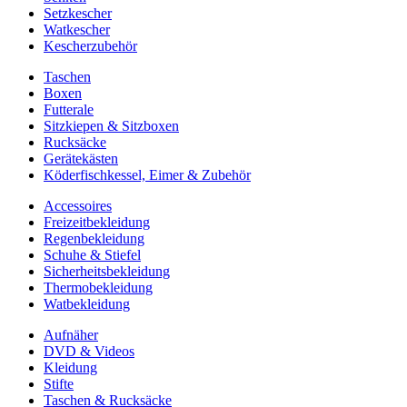
Setzkescher
Watkescher
Kescherzubehör
Taschen
Boxen
Futterale
Sitzkiepen & Sitzboxen
Rucksäcke
Gerätekästen
Köderfischkessel, Eimer & Zubehör
Accessoires
Freizeitbekleidung
Regenbekleidung
Schuhe & Stiefel
Sicherheitsbekleidung
Thermobekleidung
Watbekleidung
Aufnäher
DVD & Videos
Kleidung
Stifte
Taschen & Rucksäcke