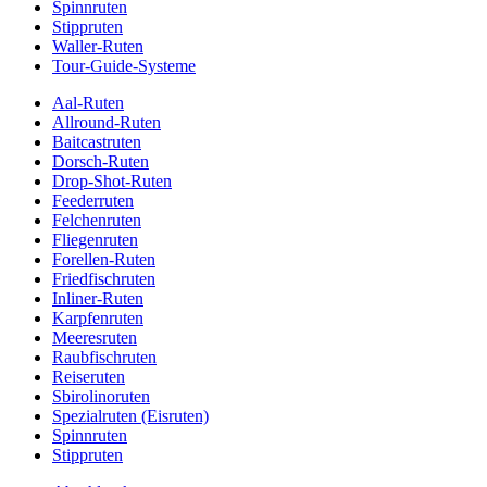
Spinnruten
Stippruten
Waller-Ruten
Tour-Guide-Systeme
Aal-Ruten
Allround-Ruten
Baitcastruten
Dorsch-Ruten
Drop-Shot-Ruten
Feederruten
Felchenruten
Fliegenruten
Forellen-Ruten
Friedfischruten
Inliner-Ruten
Karpfenruten
Meeresruten
Raubfischruten
Reiseruten
Sbirolinoruten
Spezialruten (Eisruten)
Spinnruten
Stippruten