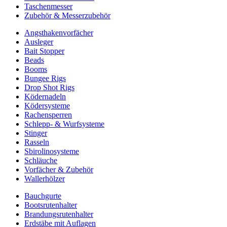
Taschenmesser
Zubehör & Messerzubehör
Angsthakenvorfächer
Ausleger
Bait Stopper
Beads
Booms
Bungee Rigs
Drop Shot Rigs
Ködernadeln
Ködersysteme
Rachensperren
Schlepp- & Wurfsysteme
Stinger
Rasseln
Sbirolinosysteme
Schläuche
Vorfächer & Zubehör
Wallerhölzer
Bauchgurte
Bootsrutenhalter
Brandungsrutenhalter
Erdstäbe mit Auflagen