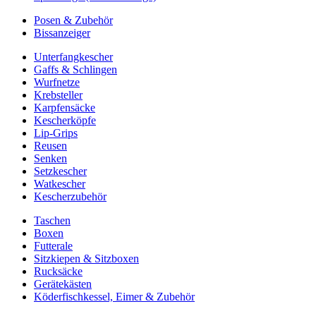
Posen & Zubehör
Bissanzeiger
Unterfangkescher
Gaffs & Schlingen
Wurfnetze
Krebsteller
Karpfensäcke
Kescherköpfe
Lip-Grips
Reusen
Senken
Setzkescher
Watkescher
Kescherzubehör
Taschen
Boxen
Futterale
Sitzkiepen & Sitzboxen
Rucksäcke
Gerätekästen
Köderfischkessel, Eimer & Zubehör