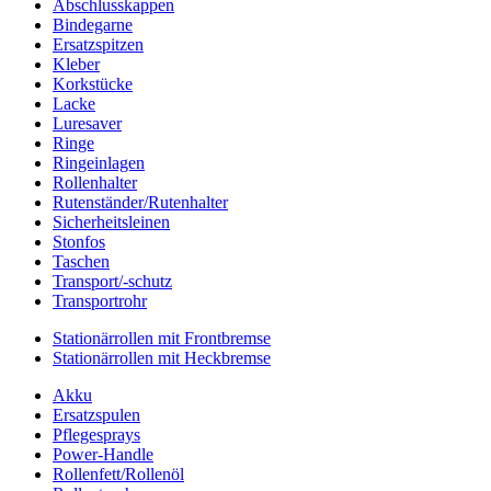
Abschlusskappen
Bindegarne
Ersatzspitzen
Kleber
Korkstücke
Lacke
Luresaver
Ringe
Ringeinlagen
Rollenhalter
Rutenständer/Rutenhalter
Sicherheitsleinen
Stonfos
Taschen
Transport/-schutz
Transportrohr
Stationärrollen mit Frontbremse
Stationärrollen mit Heckbremse
Akku
Ersatzspulen
Pflegesprays
Power-Handle
Rollenfett/Rollenöl