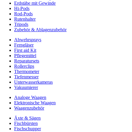
Erdstäbe mit Gewinde
Hi-Pods
Rod-Pods
Rutenhalter
Tripods
Zubehör & Ablagenzubehör
Abwehrsprays
Ferngläser
First aid Kit
Pflegemittel
Reparatursets
Rollerclips
Thermometer
Tiefenmesser
Unterwasserkameras
Vakuumierer
Analoge Waagen
Elektronische Waagen
Waagenzubehör
Äxte & Sägen
Fischbürsten
Fischschupper