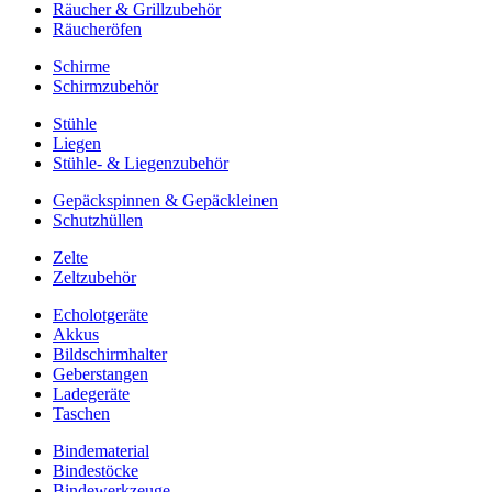
Räucher & Grillzubehör
Räucheröfen
Schirme
Schirmzubehör
Stühle
Liegen
Stühle- & Liegenzubehör
Gepäckspinnen & Gepäckleinen
Schutzhüllen
Zelte
Zeltzubehör
Echolotgeräte
Akkus
Bildschirmhalter
Geberstangen
Ladegeräte
Taschen
Bindematerial
Bindestöcke
Bindewerkzeuge