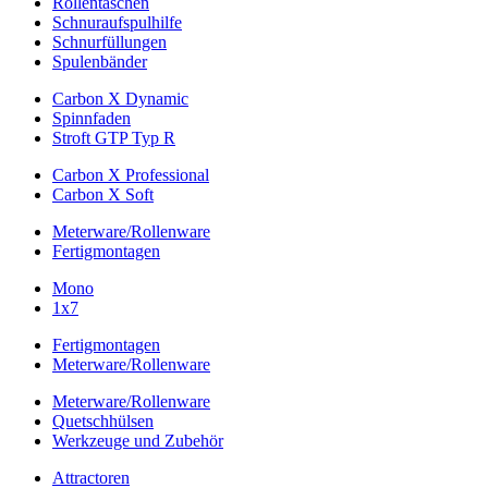
Rollentaschen
Schnuraufspulhilfe
Schnurfüllungen
Spulenbänder
Carbon X Dynamic
Spinnfaden
Stroft GTP Typ R
Carbon X Professional
Carbon X Soft
Meterware/Rollenware
Fertigmontagen
Mono
1x7
Fertigmontagen
Meterware/Rollenware
Meterware/Rollenware
Quetschhülsen
Werkzeuge und Zubehör
Attractoren