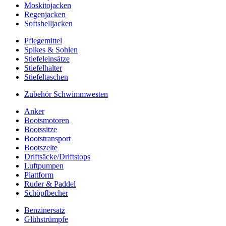
Moskitojacken
Regenjacken
Softshelljacken
Pflegemittel
Spikes & Sohlen
Stiefeleinsätze
Stiefelhalter
Stiefeltaschen
Zubehör Schwimmwesten
Anker
Bootsmotoren
Bootssitze
Bootstransport
Bootszelte
Driftsäcke/Driftstops
Luftpumpen
Plattform
Ruder & Paddel
Schöpfbecher
Benzinersatz
Glühstrümpfe