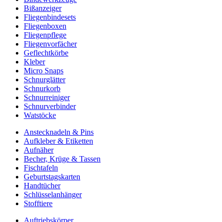
Bißanzeiger
Fliegenbindesets
Fliegenboxen
Fliegenpflege
Fliegenvorfächer
Geflechtkörbe
Kleber
Micro Snaps
Schnurglätter
Schnurkorb
Schnurreiniger
Schnurverbinder
Watstöcke
Anstecknadeln & Pins
Aufkleber & Etiketten
Aufnäher
Becher, Krüge & Tassen
Fischtafeln
Geburtstagskarten
Handtücher
Schlüsselanhänger
Stofftiere
Auftriebskörper