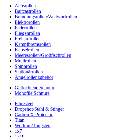
Achsrollen
Baitcastrollen
Brandungsrollen/Weitwurfrollen
Elektrorollen
Federrollen
Fliegenrollen
Freilaufrollen
Kampfbremsrollen
Kapselrollen
Meeresrollen/Großfischrollen
Multirollen
Spinnrollen
Stationärrollen
Angelrollenzubehör
Geflochtene Schnüre
Monofile Schnüre
Fibresteel
Dropshot-Stahl & Stinger
Carbon X Protector
Titan
Wolfram/Tungsten
1x7
1x19