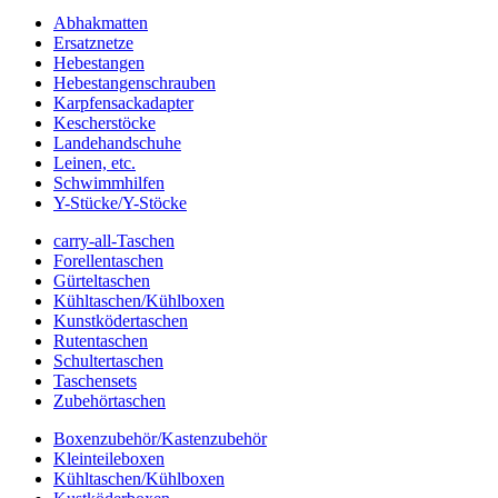
Abhakmatten
Ersatznetze
Hebestangen
Hebestangenschrauben
Karpfensackadapter
Kescherstöcke
Landehandschuhe
Leinen, etc.
Schwimmhilfen
Y-Stücke/Y-Stöcke
carry-all-Taschen
Forellentaschen
Gürteltaschen
Kühltaschen/Kühlboxen
Kunstködertaschen
Rutentaschen
Schultertaschen
Taschensets
Zubehörtaschen
Boxenzubehör/Kastenzubehör
Kleinteileboxen
Kühltaschen/Kühlboxen