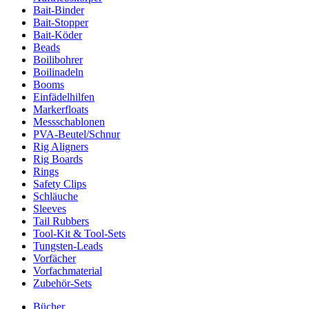
Bait-Binder
Bait-Stopper
Bait-Köder
Beads
Boilibohrer
Boilinadeln
Booms
Einfädelhilfen
Markerfloats
Messschablonen
PVA-Beutel/Schnur
Rig Aligners
Rig Boards
Rings
Safety Clips
Schläuche
Sleeves
Tail Rubbers
Tool-Kit & Tool-Sets
Tungsten-Leads
Vorfächer
Vorfachmaterial
Zubehör-Sets
Bücher