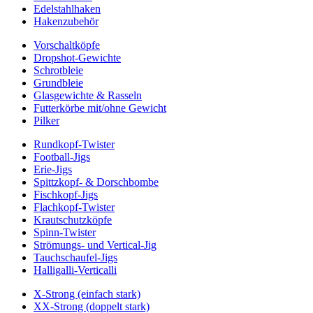
Edelstahlhaken
Hakenzubehör
Vorschaltköpfe
Dropshot-Gewichte
Schrotbleie
Grundbleie
Glasgewichte & Rasseln
Futterkörbe mit/ohne Gewicht
Pilker
Rundkopf-Twister
Football-Jigs
Erie-Jigs
Spittzkopf- & Dorschbombe
Fischkopf-Jigs
Flachkopf-Twister
Krautschutzköpfe
Spinn-Twister
Strömungs- und Vertical-Jig
Tauchschaufel-Jigs
Halligalli-Verticalli
X-Strong (einfach stark)
XX-Strong (doppelt stark)