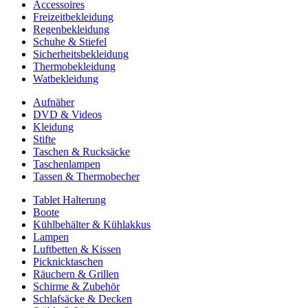
Accessoires
Freizeitbekleidung
Regenbekleidung
Schuhe & Stiefel
Sicherheitsbekleidung
Thermobekleidung
Watbekleidung
Aufnäher
DVD & Videos
Kleidung
Stifte
Taschen & Rucksäcke
Taschenlampen
Tassen & Thermobecher
Tablet Halterung
Boote
Kühlbehälter & Kühlakkus
Lampen
Luftbetten & Kissen
Picknicktaschen
Räuchern & Grillen
Schirme & Zubehör
Schlafsäcke & Decken