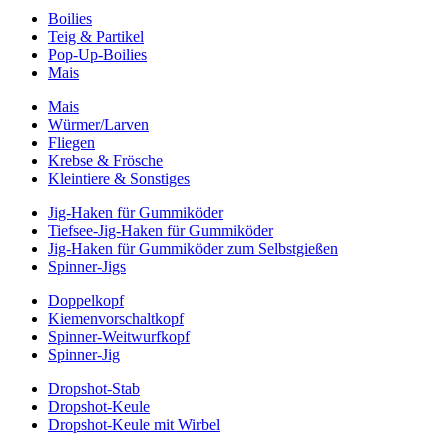
Boilies
Teig & Partikel
Pop-Up-Boilies
Mais
Mais
Würmer/Larven
Fliegen
Krebse & Frösche
Kleintiere & Sonstiges
Jig-Haken für Gummiköder
Tiefsee-Jig-Haken für Gummiköder
Jig-Haken für Gummiköder zum Selbstgießen
Spinner-Jigs
Doppelkopf
Kiemenvorschaltkopf
Spinner-Weitwurfkopf
Spinner-Jig
Dropshot-Stab
Dropshot-Keule
Dropshot-Keule mit Wirbel