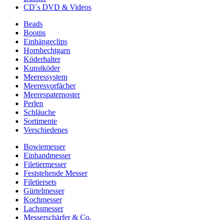
CD´s DVD & Videos
Beads
Booms
Einhängeclips
Hornhechtgarn
Köderhalter
Kunstköder
Meeressystem
Meeresvorfächer
Meerespaternoster
Perlen
Schläuche
Sortimente
Verschiedenes
Bowiemesser
Einhandmesser
Filetiermesser
Feststehende Messer
Filetiersets
Gürtelmesser
Kochmesser
Lachsmesser
Messerschärfer & Co.