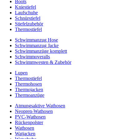
Boots
Kniestiefel
Laufschuhe
Schnürstiefel
Stiefelzubehör
Thermostiefel
Schwimmanzug Hose
Schwimmanzug Jacke
Schwimmanzüge komplett
Schwimmoveralls
Schwimmwesten & Zubehör
Lupen
Thermostiefel
Thermohosen
Thermojacken
Thermoanzüge
Atmungsaktive Wathosen
Neopren-Wathosen
PVC-Wathosen
Rückenpolster
Wathosen
Watjacken