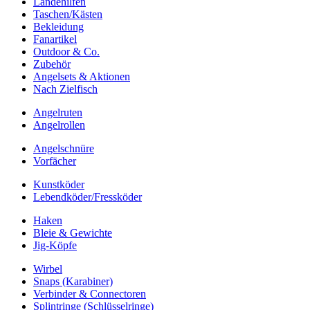
Landehilfen
Taschen/Kästen
Bekleidung
Fanartikel
Outdoor & Co.
Zubehör
Angelsets & Aktionen
Nach Zielfisch
Angelruten
Angelrollen
Angelschnüre
Vorfächer
Kunstköder
Lebendköder/Fressköder
Haken
Bleie & Gewichte
Jig-Köpfe
Wirbel
Snaps (Karabiner)
Verbinder & Connectoren
Splintringe (Schlüsselringe)