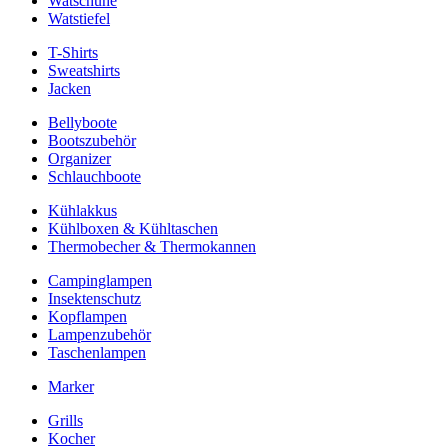
Watschuhe
Watstiefel
T-Shirts
Sweatshirts
Jacken
Bellyboote
Bootszubehör
Organizer
Schlauchboote
Kühlakkus
Kühlboxen & Kühltaschen
Thermobecher & Thermokannen
Campinglampen
Insektenschutz
Kopflampen
Lampenzubehör
Taschenlampen
Marker
Grills
Kocher