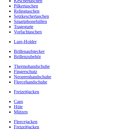
Keschertaschen
Pilkertaschen
Relingtaschen
Setzkeschertaschen
Smartphonehüllen
Tragegurte
Vorfachtaschen
Lure-Holder
Brillenaufstecker
Brillenzubehör
Thermohandschuhe
Fingerschutz
Neoprenhandschuhe
Fleecehandschuhe
Freizeitjacken
Caps
Hüte
Mützen
Fleecejacken
Freizeitjacken