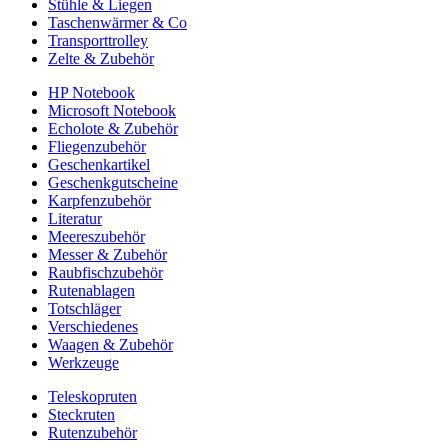
Stühle & Liegen
Taschenwärmer & Co
Transporttrolley
Zelte & Zubehör
HP Notebook
Microsoft Notebook
Echolote & Zubehör
Fliegenzubehör
Geschenkartikel
Geschenkgutscheine
Karpfenzubehör
Literatur
Meereszubehör
Messer & Zubehör
Raubfischzubehör
Rutenablagen
Totschläger
Verschiedenes
Waagen & Zubehör
Werkzeuge
Teleskopruten
Steckruten
Rutenzubehör