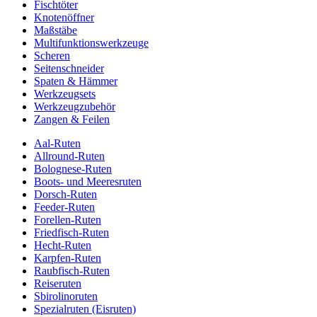
Fischtöter
Knotenöffner
Maßstäbe
Multifunktionswerkzeuge
Scheren
Seitenschneider
Spaten & Hämmer
Werkzeugsets
Werkzeugzubehör
Zangen & Feilen
Aal-Ruten
Allround-Ruten
Bolognese-Ruten
Boots- und Meeresruten
Dorsch-Ruten
Feeder-Ruten
Forellen-Ruten
Friedfisch-Ruten
Hecht-Ruten
Karpfen-Ruten
Raubfisch-Ruten
Reiseruten
Sbirolinoruten
Spezialruten (Eisruten)