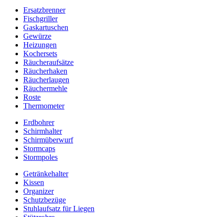
Ersatzbrenner
Fischgriller
Gaskartuschen
Gewürze
Heizungen
Kochersets
Räucheraufsätze
Räucherhaken
Räucherlaugen
Räuchermehle
Roste
Thermometer
Erdbohrer
Schirmhalter
Schirmüberwurf
Stormcaps
Stormpoles
Getränkehalter
Kissen
Organizer
Schutzbezüge
Stuhlaufsatz für Liegen