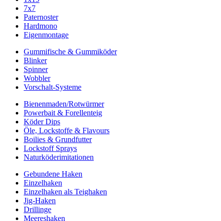
7x7
Paternoster
Hardmono
Eigenmontage
Gummifische & Gummiköder
Blinker
Spinner
Wobbler
Vorschalt-Systeme
Bienenmaden/Rotwürmer
Powerbait & Forellenteig
Köder Dips
Öle, Lockstoffe & Flavours
Boilies & Grundfutter
Lockstoff Sprays
Naturköderimitationen
Gebundene Haken
Einzelhaken
Einzelhaken als Teighaken
Jig-Haken
Drillinge
Meereshaken