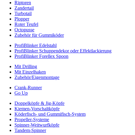
Riptoren
Zandertail
Turbotail
Plopper
Roter Teufel
Octopusse
Zubehör für Gummiköder
ProfiBlinker Edelstahl
ProfiBlinker Schuppendekor oder Effektlackierung
ProfiBlinker Forellex Spoon
Mit Drilling
Mit Einzelhaken
Zubehör/Eigenmontage
Crank-Runner
Go Up
Doppelköpfe & Jig-Köpfe
Kiemen-Vorschaltköpfe
Köderfisch- und Gummifisch-System
Propeller-Systeme
Spinner-Weitwurfköpfe
Tandem-Spinner