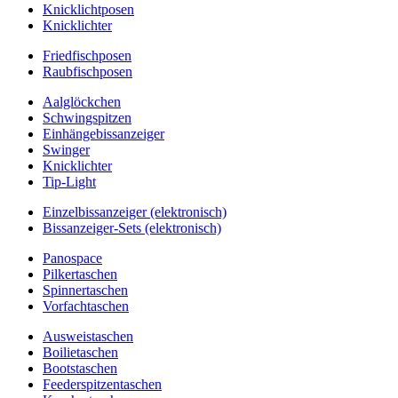
Knicklichtposen
Knicklichter
Friedfischposen
Raubfischposen
Aalglöckchen
Schwingspitzen
Einhängebissanzeiger
Swinger
Knicklichter
Tip-Light
Einzelbissanzeiger (elektronisch)
Bissanzeiger-Sets (elektronisch)
Panospace
Pilkertaschen
Spinnertaschen
Vorfachtaschen
Ausweistaschen
Boilietaschen
Bootstaschen
Feederspitzentaschen