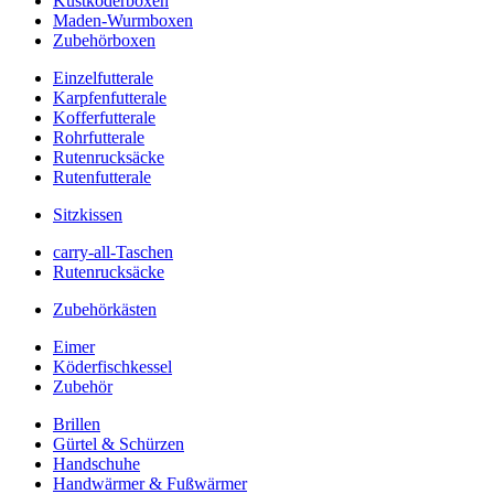
Kustköderboxen
Maden-Wurmboxen
Zubehörboxen
Einzelfutterale
Karpfenfutterale
Kofferfutterale
Rohrfutterale
Rutenrucksäcke
Rutenfutterale
Sitzkissen
carry-all-Taschen
Rutenrucksäcke
Zubehörkästen
Eimer
Köderfischkessel
Zubehör
Brillen
Gürtel & Schürzen
Handschuhe
Handwärmer & Fußwärmer