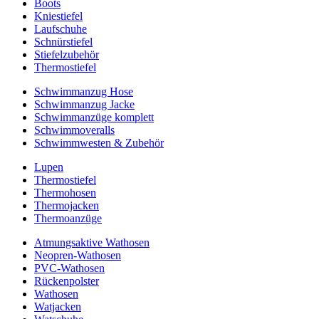
Boots
Kniestiefel
Laufschuhe
Schnürstiefel
Stiefelzubehör
Thermostiefel
Schwimmanzug Hose
Schwimmanzug Jacke
Schwimmanzüge komplett
Schwimmoveralls
Schwimmwesten & Zubehör
Lupen
Thermostiefel
Thermohosen
Thermojacken
Thermoanzüge
Atmungsaktive Wathosen
Neopren-Wathosen
PVC-Wathosen
Rückenpolster
Wathosen
Watjacken