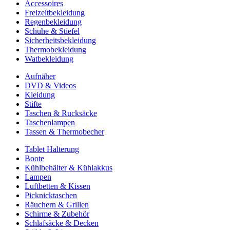
Accessoires
Freizeitbekleidung
Regenbekleidung
Schuhe & Stiefel
Sicherheitsbekleidung
Thermobekleidung
Watbekleidung
Aufnäher
DVD & Videos
Kleidung
Stifte
Taschen & Rucksäcke
Taschenlampen
Tassen & Thermobecher
Tablet Halterung
Boote
Kühlbehälter & Kühlakkus
Lampen
Luftbetten & Kissen
Picknicktaschen
Räuchern & Grillen
Schirme & Zubehör
Schlafsäcke & Decken