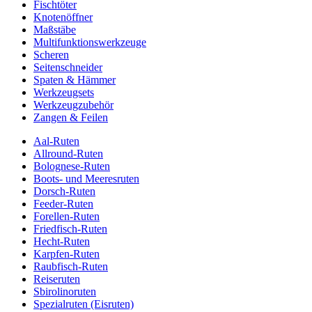
Fischtöter
Knotenöffner
Maßstäbe
Multifunktionswerkzeuge
Scheren
Seitenschneider
Spaten & Hämmer
Werkzeugsets
Werkzeugzubehör
Zangen & Feilen
Aal-Ruten
Allround-Ruten
Bolognese-Ruten
Boots- und Meeresruten
Dorsch-Ruten
Feeder-Ruten
Forellen-Ruten
Friedfisch-Ruten
Hecht-Ruten
Karpfen-Ruten
Raubfisch-Ruten
Reiseruten
Sbirolinoruten
Spezialruten (Eisruten)