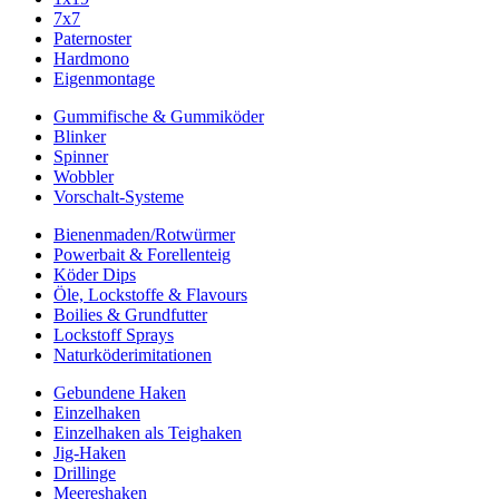
7x7
Paternoster
Hardmono
Eigenmontage
Gummifische & Gummiköder
Blinker
Spinner
Wobbler
Vorschalt-Systeme
Bienenmaden/Rotwürmer
Powerbait & Forellenteig
Köder Dips
Öle, Lockstoffe & Flavours
Boilies & Grundfutter
Lockstoff Sprays
Naturköderimitationen
Gebundene Haken
Einzelhaken
Einzelhaken als Teighaken
Jig-Haken
Drillinge
Meereshaken