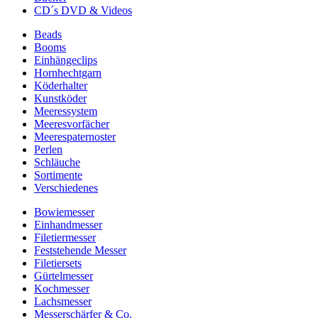
CD´s DVD & Videos
Beads
Booms
Einhängeclips
Hornhechtgarn
Köderhalter
Kunstköder
Meeressystem
Meeresvorfächer
Meerespaternoster
Perlen
Schläuche
Sortimente
Verschiedenes
Bowiemesser
Einhandmesser
Filetiermesser
Feststehende Messer
Filetiersets
Gürtelmesser
Kochmesser
Lachsmesser
Messerschärfer & Co.