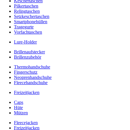
Keschertaschen
Pilkertaschen
Relingtaschen
Setzkeschertaschen
Smartphonehüllen
Tragegurte
Vorfachtaschen
Lure-Holder
Brillenaufstecker
Brillenzubehör
Thermohandschuhe
Fingerschutz
Neoprenhandschuhe
Fleecehandschuhe
Freizeitjacken
Caps
Hüte
Mützen
Fleecejacken
Freizeitjacken