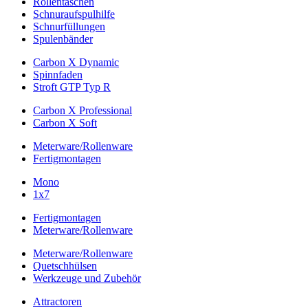
Rollentaschen
Schnuraufspulhilfe
Schnurfüllungen
Spulenbänder
Carbon X Dynamic
Spinnfaden
Stroft GTP Typ R
Carbon X Professional
Carbon X Soft
Meterware/Rollenware
Fertigmontagen
Mono
1x7
Fertigmontagen
Meterware/Rollenware
Meterware/Rollenware
Quetschhülsen
Werkzeuge und Zubehör
Attractoren