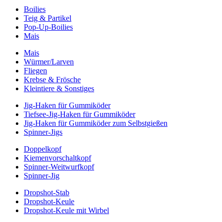
Boilies
Teig & Partikel
Pop-Up-Boilies
Mais
Mais
Würmer/Larven
Fliegen
Krebse & Frösche
Kleintiere & Sonstiges
Jig-Haken für Gummiköder
Tiefsee-Jig-Haken für Gummiköder
Jig-Haken für Gummiköder zum Selbstgießen
Spinner-Jigs
Doppelkopf
Kiemenvorschaltkopf
Spinner-Weitwurfkopf
Spinner-Jig
Dropshot-Stab
Dropshot-Keule
Dropshot-Keule mit Wirbel