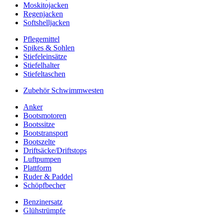
Moskitojacken
Regenjacken
Softshelljacken
Pflegemittel
Spikes & Sohlen
Stiefeleinsätze
Stiefelhalter
Stiefeltaschen
Zubehör Schwimmwesten
Anker
Bootsmotoren
Bootssitze
Bootstransport
Bootszelte
Driftsäcke/Driftstops
Luftpumpen
Plattform
Ruder & Paddel
Schöpfbecher
Benzinersatz
Glühstrümpfe