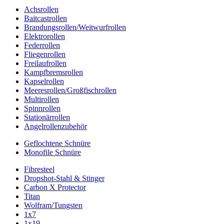
Achsrollen
Baitcastrollen
Brandungsrollen/Weitwurfrollen
Elektrorollen
Federrollen
Fliegenrollen
Freilaufrollen
Kampfbremsrollen
Kapselrollen
Meeresrollen/Großfischrollen
Multirollen
Spinnrollen
Stationärrollen
Angelrollenzubehör
Geflochtene Schnüre
Monofile Schnüre
Fibresteel
Dropshot-Stahl & Stinger
Carbon X Protector
Titan
Wolfram/Tungsten
1x7
1x19