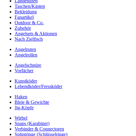
Landehilfen
Taschen/Kästen
Bekleidung
Fanartikel
Outdoor & Co.
Zubehör
Angelsets & Aktionen
Nach Zielfisch
Angelruten
Angelrollen
Angelschnüre
Vorfächer
Kunstköder
Lebendköder/Fressköder
Haken
Bleie & Gewichte
Jig-Köpfe
Wirbel
Snaps (Karabiner)
Verbinder & Connectoren
Splintringe (Schlüsselringe)