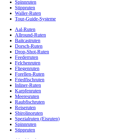
Spinnruten
Stippruten
Waller-Ruten
Tour-Guide-Systeme
Aal-Ruten
Allround-Ruten
Baitcastruten
Dorsch-Ruten
Drop-Shot-Ruten
Feederruten
Felchenruten
Fliegenruten
Forellen-Ruten
Friedfischruten
Inliner-Ruten
Karpfenruten
Meeresruten
Raubfischruten
Reiseruten
Sbirolinoruten
Spezialruten (Eisruten)
Spinnruten
Stippruten