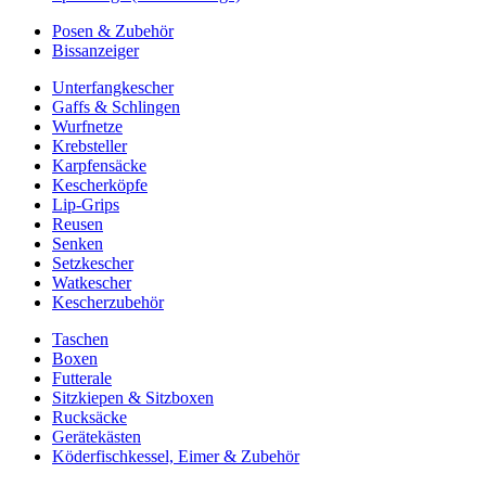
Posen & Zubehör
Bissanzeiger
Unterfangkescher
Gaffs & Schlingen
Wurfnetze
Krebsteller
Karpfensäcke
Kescherköpfe
Lip-Grips
Reusen
Senken
Setzkescher
Watkescher
Kescherzubehör
Taschen
Boxen
Futterale
Sitzkiepen & Sitzboxen
Rucksäcke
Gerätekästen
Köderfischkessel, Eimer & Zubehör