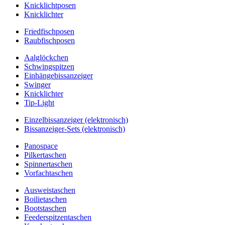
Knicklichtposen
Knicklichter
Friedfischposen
Raubfischposen
Aalglöckchen
Schwingspitzen
Einhängebissanzeiger
Swinger
Knicklichter
Tip-Light
Einzelbissanzeiger (elektronisch)
Bissanzeiger-Sets (elektronisch)
Panospace
Pilkertaschen
Spinnertaschen
Vorfachtaschen
Ausweistaschen
Boilietaschen
Bootstaschen
Feederspitzentaschen