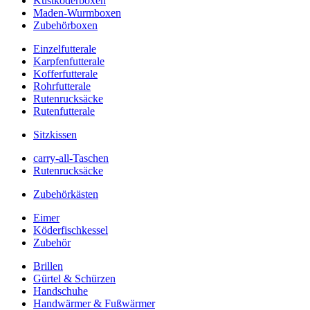
Kustköderboxen
Maden-Wurmboxen
Zubehörboxen
Einzelfutterale
Karpfenfutterale
Kofferfutterale
Rohrfutterale
Rutenrucksäcke
Rutenfutterale
Sitzkissen
carry-all-Taschen
Rutenrucksäcke
Zubehörkästen
Eimer
Köderfischkessel
Zubehör
Brillen
Gürtel & Schürzen
Handschuhe
Handwärmer & Fußwärmer