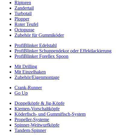
Riptoren
Zandertail
Turbotail
Plopper
Roter Teufel
Octopusse
Zubehör für Gummiköder
ProfiBlinker Edelstahl
ProfiBlinker Schuppendekor oder Effektlackierung
ProfiBlinker Forellex Spoon
Mit Drilling
Mit Einzelhaken
Zubehör/Eigenmontage
Crank-Runner
Go Up
Doppelköpfe & Jig-Köpfe
Kiemen-Vorschaltköpfe
Köderfisch- und Gummifisch-System
Propeller-Systeme
Spinner-Weitwurfköpfe
Tandem-Spinner