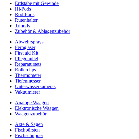
Erdstäbe mit Gewinde
Hi-Pods
Rod-Pods
Rutenhalter
Tripods
Zubehör & Ablagenzubehör
Abwehrsprays
Ferngläser
First aid Kit
Pflegemittel
Reparatursets
Rollerclips
Thermometer
Tiefenmesser
Unterwasserkameras
Vakuumierer
Analoge Waagen
Elektronische Waagen
Waagenzubehör
Äxte & Sägen
Fischbürsten
Fischschupper