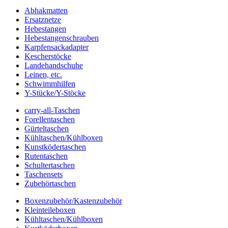
Abhakmatten
Ersatznetze
Hebestangen
Hebestangenschrauben
Karpfensackadapter
Kescherstöcke
Landehandschuhe
Leinen, etc.
Schwimmhilfen
Y-Stücke/Y-Stöcke
carry-all-Taschen
Forellentaschen
Gürteltaschen
Kühltaschen/Kühlboxen
Kunstködertaschen
Rutentaschen
Schultertaschen
Taschensets
Zubehörtaschen
Boxenzubehör/Kastenzubehör
Kleinteileboxen
Kühltaschen/Kühlboxen