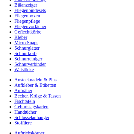
Bißanzeiger
Fliegenbindesets
Fliegenboxen
Fliegenpflege
Fliegenvorfächer
Geflechtkörbe
Kleber
Micro Snaps
Schnurglätter
Schnurkorb
Schnurreiniger
Schnurverbinder
Watstöcke
Anstecknadeln & Pins
Aufkleber & Etiketten
Aufnäher
Becher, Krüge & Tassen
Fischtafeln
Geburtstagskarten
Handtücher
Schlüsselanhänger
Stofftiere
Auftriebskörper