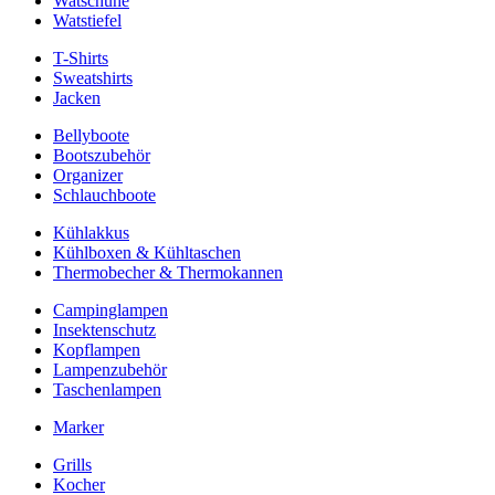
Watschuhe
Watstiefel
T-Shirts
Sweatshirts
Jacken
Bellyboote
Bootszubehör
Organizer
Schlauchboote
Kühlakkus
Kühlboxen & Kühltaschen
Thermobecher & Thermokannen
Campinglampen
Insektenschutz
Kopflampen
Lampenzubehör
Taschenlampen
Marker
Grills
Kocher