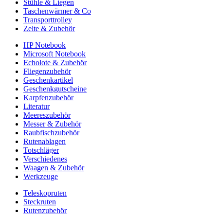
Stühle & Liegen
Taschenwärmer & Co
Transporttrolley
Zelte & Zubehör
HP Notebook
Microsoft Notebook
Echolote & Zubehör
Fliegenzubehör
Geschenkartikel
Geschenkgutscheine
Karpfenzubehör
Literatur
Meereszubehör
Messer & Zubehör
Raubfischzubehör
Rutenablagen
Totschläger
Verschiedenes
Waagen & Zubehör
Werkzeuge
Teleskopruten
Steckruten
Rutenzubehör