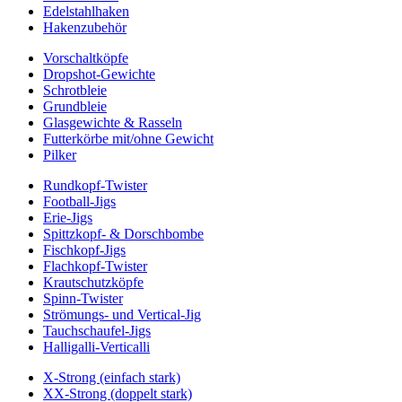
Edelstahlhaken
Hakenzubehör
Vorschaltköpfe
Dropshot-Gewichte
Schrotbleie
Grundbleie
Glasgewichte & Rasseln
Futterkörbe mit/ohne Gewicht
Pilker
Rundkopf-Twister
Football-Jigs
Erie-Jigs
Spittzkopf- & Dorschbombe
Fischkopf-Jigs
Flachkopf-Twister
Krautschutzköpfe
Spinn-Twister
Strömungs- und Vertical-Jig
Tauchschaufel-Jigs
Halligalli-Verticalli
X-Strong (einfach stark)
XX-Strong (doppelt stark)