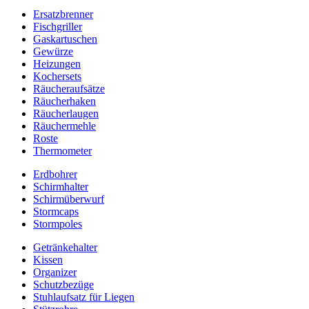
Ersatzbrenner
Fischgriller
Gaskartuschen
Gewürze
Heizungen
Kochersets
Räucheraufsätze
Räucherhaken
Räucherlaugen
Räuchermehle
Roste
Thermometer
Erdbohrer
Schirmhalter
Schirmüberwurf
Stormcaps
Stormpoles
Getränkehalter
Kissen
Organizer
Schutzbezüge
Stuhlaufsatz für Liegen