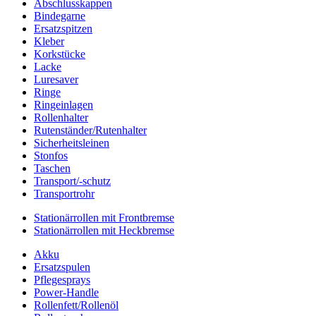
Abschlusskappen
Bindegarne
Ersatzspitzen
Kleber
Korkstücke
Lacke
Luresaver
Ringe
Ringeinlagen
Rollenhalter
Rutenständer/Rutenhalter
Sicherheitsleinen
Stonfos
Taschen
Transport/-schutz
Transportrohr
Stationärrollen mit Frontbremse
Stationärrollen mit Heckbremse
Akku
Ersatzspulen
Pflegesprays
Power-Handle
Rollenfett/Rollenöl