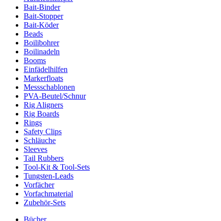
Bait-Binder
Bait-Stopper
Bait-Köder
Beads
Boilibohrer
Boilinadeln
Booms
Einfädelhilfen
Markerfloats
Messschablonen
PVA-Beutel/Schnur
Rig Aligners
Rig Boards
Rings
Safety Clips
Schläuche
Sleeves
Tail Rubbers
Tool-Kit & Tool-Sets
Tungsten-Leads
Vorfächer
Vorfachmaterial
Zubehör-Sets
Bücher