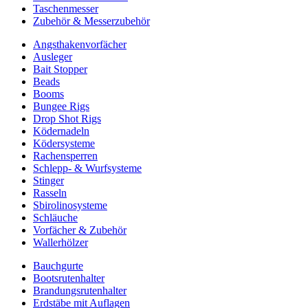
Taschenmesser
Zubehör & Messerzubehör
Angsthakenvorfächer
Ausleger
Bait Stopper
Beads
Booms
Bungee Rigs
Drop Shot Rigs
Ködernadeln
Ködersysteme
Rachensperren
Schlepp- & Wurfsysteme
Stinger
Rasseln
Sbirolinosysteme
Schläuche
Vorfächer & Zubehör
Wallerhölzer
Bauchgurte
Bootsrutenhalter
Brandungsrutenhalter
Erdstäbe mit Auflagen