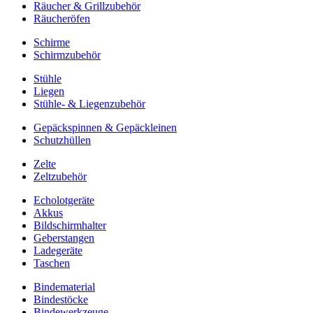
Räucher & Grillzubehör
Räucheröfen
Schirme
Schirmzubehör
Stühle
Liegen
Stühle- & Liegenzubehör
Gepäckspinnen & Gepäckleinen
Schutzhüllen
Zelte
Zeltzubehör
Echolotgeräte
Akkus
Bildschirmhalter
Geberstangen
Ladegeräte
Taschen
Bindematerial
Bindestöcke
Bindewerkzeuge