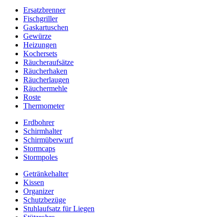
Ersatzbrenner
Fischgriller
Gaskartuschen
Gewürze
Heizungen
Kochersets
Räucheraufsätze
Räucherhaken
Räucherlaugen
Räuchermehle
Roste
Thermometer
Erdbohrer
Schirmhalter
Schirmüberwurf
Stormcaps
Stormpoles
Getränkehalter
Kissen
Organizer
Schutzbezüge
Stuhlaufsatz für Liegen