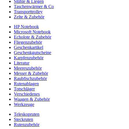
Stühle & Liegen
Taschenwärmer & Co
Transporttrolley
Zelte & Zubehör
HP Notebook
Microsoft Notebook
Echolote & Zubehör
Fliegenzubehör
Geschenkartikel
Geschenkgutscheine
Karpfenzubehör
Literatur
Meereszubehör
Messer & Zubehör
Raubfischzubehör
Rutenablagen
Totschläger
Verschiedenes
Waagen & Zubehör
Werkzeuge
Teleskopruten
Steckruten
Rutenzubehör