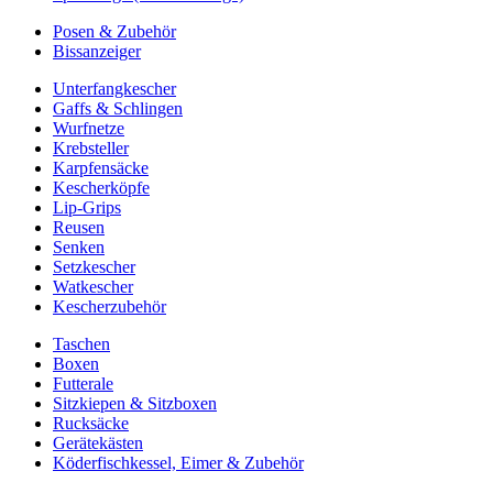
Posen & Zubehör
Bissanzeiger
Unterfangkescher
Gaffs & Schlingen
Wurfnetze
Krebsteller
Karpfensäcke
Kescherköpfe
Lip-Grips
Reusen
Senken
Setzkescher
Watkescher
Kescherzubehör
Taschen
Boxen
Futterale
Sitzkiepen & Sitzboxen
Rucksäcke
Gerätekästen
Köderfischkessel, Eimer & Zubehör