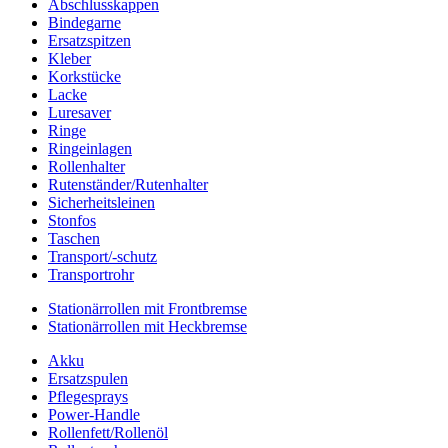
Abschlusskappen
Bindegarne
Ersatzspitzen
Kleber
Korkstücke
Lacke
Luresaver
Ringe
Ringeinlagen
Rollenhalter
Rutenständer/Rutenhalter
Sicherheitsleinen
Stonfos
Taschen
Transport/-schutz
Transportrohr
Stationärrollen mit Frontbremse
Stationärrollen mit Heckbremse
Akku
Ersatzspulen
Pflegesprays
Power-Handle
Rollenfett/Rollenöl