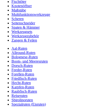
Fischtöter
Knotenöffner
Maßstäbe
Multifunktionswerkzeuge
Scheren
Seitenschneider
Spaten & Hämmer
Werkzeugsets
Werkzeugzubehör
Zangen & Feilen
Aal-Ruten
Allround-Ruten
Bolognese-Ruten
Boots- und Meeresruten
Dorsch-Ruten
Feeder-Ruten
Forellen-Ruten
Friedfisch-Ruten
Hecht-Ruten
Karpfen-Ruten
Raubfisch-Ruten
Reiseruten
Sbirolinoruten
Spezialruten (Eisruten)