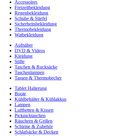
Accessoires
Freizeitbekleidung
Regenbekleidung
Schuhe & Stiefel
Sicherheitsbekleidung
Thermobekleidung
Watbekleidung
Aufnäher
DVD & Videos
Kleidung
Stifte
Taschen & Rucksäcke
Taschenlampen
Tassen & Thermobecher
Tablet Halterung
Boote
Kühlbehälter & Kühlakkus
Lampen
Luftbetten & Kissen
Picknicktaschen
Räuchern & Grillen
Schirme & Zubehör
Schlafsäcke & Decken