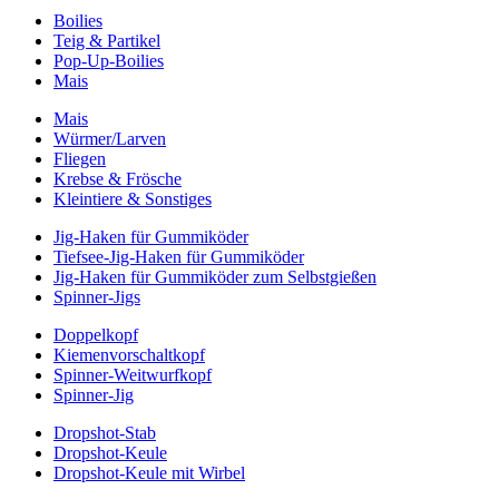
Boilies
Teig & Partikel
Pop-Up-Boilies
Mais
Mais
Würmer/Larven
Fliegen
Krebse & Frösche
Kleintiere & Sonstiges
Jig-Haken für Gummiköder
Tiefsee-Jig-Haken für Gummiköder
Jig-Haken für Gummiköder zum Selbstgießen
Spinner-Jigs
Doppelkopf
Kiemenvorschaltkopf
Spinner-Weitwurfkopf
Spinner-Jig
Dropshot-Stab
Dropshot-Keule
Dropshot-Keule mit Wirbel