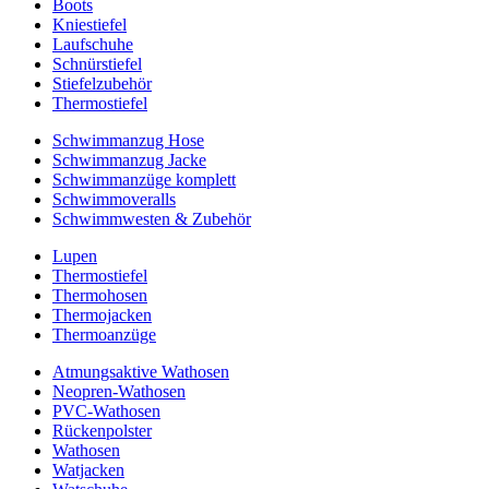
Boots
Kniestiefel
Laufschuhe
Schnürstiefel
Stiefelzubehör
Thermostiefel
Schwimmanzug Hose
Schwimmanzug Jacke
Schwimmanzüge komplett
Schwimmoveralls
Schwimmwesten & Zubehör
Lupen
Thermostiefel
Thermohosen
Thermojacken
Thermoanzüge
Atmungsaktive Wathosen
Neopren-Wathosen
PVC-Wathosen
Rückenpolster
Wathosen
Watjacken