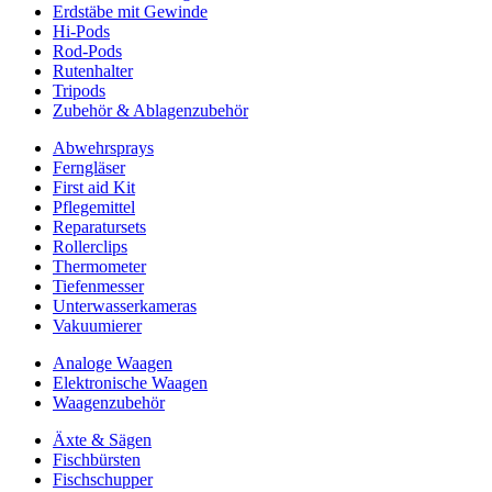
Erdstäbe mit Gewinde
Hi-Pods
Rod-Pods
Rutenhalter
Tripods
Zubehör & Ablagenzubehör
Abwehrsprays
Ferngläser
First aid Kit
Pflegemittel
Reparatursets
Rollerclips
Thermometer
Tiefenmesser
Unterwasserkameras
Vakuumierer
Analoge Waagen
Elektronische Waagen
Waagenzubehör
Äxte & Sägen
Fischbürsten
Fischschupper