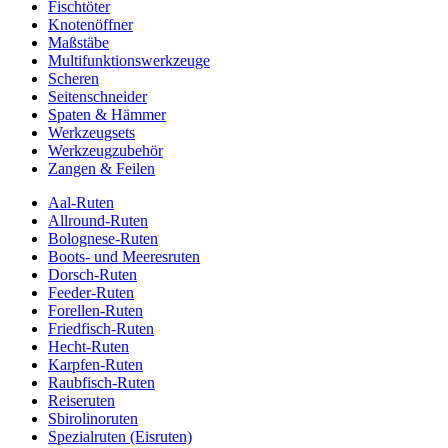
Fischtöter
Knotenöffner
Maßstäbe
Multifunktionswerkzeuge
Scheren
Seitenschneider
Spaten & Hämmer
Werkzeugsets
Werkzeugzubehör
Zangen & Feilen
Aal-Ruten
Allround-Ruten
Bolognese-Ruten
Boots- und Meeresruten
Dorsch-Ruten
Feeder-Ruten
Forellen-Ruten
Friedfisch-Ruten
Hecht-Ruten
Karpfen-Ruten
Raubfisch-Ruten
Reiseruten
Sbirolinoruten
Spezialruten (Eisruten)