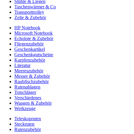
Stühle & Liegen
Taschenwärmer & Co
Transporttrolley
Zelte & Zubehör
HP Notebook
Microsoft Notebook
Echolote & Zubehör
Fliegenzubehör
Geschenkartikel
Geschenkgutscheine
Karpfenzubehör
Literatur
Meereszubehör
Messer & Zubehör
Raubfischzubehör
Rutenablagen
Totschläger
Verschiedenes
Waagen & Zubehör
Werkzeuge
Teleskopruten
Steckruten
Rutenzubehör