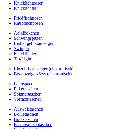
Knicklichtposen
Knicklichter
Friedfischposen
Raubfischposen
Aalglöckchen
Schwingspitzen
Einhängebissanzeiger
Swinger
Knicklichter
Tip-Light
Einzelbissanzeiger (elektronisch)
Bissanzeiger-Sets (elektronisch)
Panospace
Pilkertaschen
Spinnertaschen
Vorfachtaschen
Ausweistaschen
Boilietaschen
Bootstaschen
Feederspitzentaschen