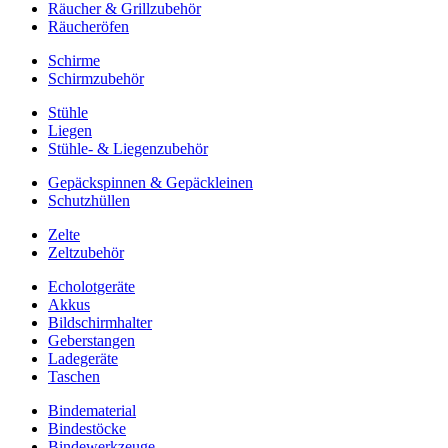
Räucher & Grillzubehör
Räucheröfen
Schirme
Schirmzubehör
Stühle
Liegen
Stühle- & Liegenzubehör
Gepäckspinnen & Gepäckleinen
Schutzhüllen
Zelte
Zeltzubehör
Echolotgeräte
Akkus
Bildschirmhalter
Geberstangen
Ladegeräte
Taschen
Bindematerial
Bindestöcke
Bindewerkzeuge