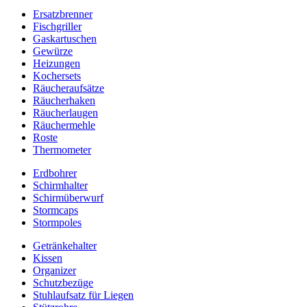
Ersatzbrenner
Fischgriller
Gaskartuschen
Gewürze
Heizungen
Kochersets
Räucheraufsätze
Räucherhaken
Räucherlaugen
Räuchermehle
Roste
Thermometer
Erdbohrer
Schirmhalter
Schirmüberwurf
Stormcaps
Stormpoles
Getränkehalter
Kissen
Organizer
Schutzbezüge
Stuhlaufsatz für Liegen