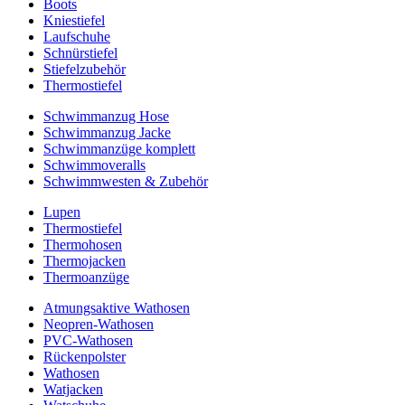
Boots
Kniestiefel
Laufschuhe
Schnürstiefel
Stiefelzubehör
Thermostiefel
Schwimmanzug Hose
Schwimmanzug Jacke
Schwimmanzüge komplett
Schwimmoveralls
Schwimmwesten & Zubehör
Lupen
Thermostiefel
Thermohosen
Thermojacken
Thermoanzüge
Atmungsaktive Wathosen
Neopren-Wathosen
PVC-Wathosen
Rückenpolster
Wathosen
Watjacken