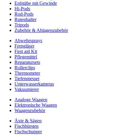
Erdstäbe mit Gewinde
Hi-Pods
Rod-Pods
Rutenhalter
Tripods
Zubehör & Ablagenzubehör
Abwehrsprays
Ferngläser
First aid Kit
Pflegemittel
Reparatursets
Rollerclips
Thermometer
Tiefenmesser
Unterwasserkameras
Vakuumierer
Analoge Waagen
Elektronische Waagen
Waagenzubehör
Äxte & Sägen
Fischbürsten
Fischschupper