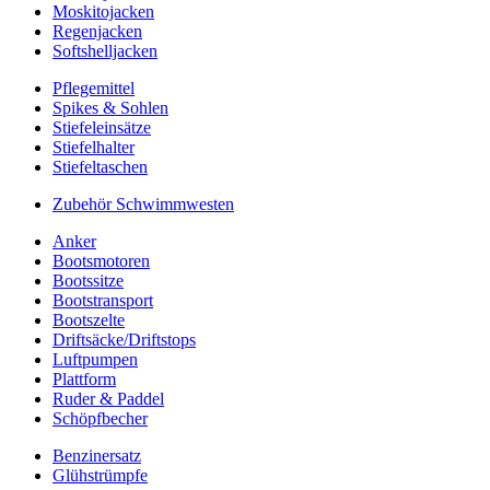
Moskitojacken
Regenjacken
Softshelljacken
Pflegemittel
Spikes & Sohlen
Stiefeleinsätze
Stiefelhalter
Stiefeltaschen
Zubehör Schwimmwesten
Anker
Bootsmotoren
Bootssitze
Bootstransport
Bootszelte
Driftsäcke/Driftstops
Luftpumpen
Plattform
Ruder & Paddel
Schöpfbecher
Benzinersatz
Glühstrümpfe