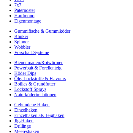
7x7
Paternoster
Hardmono
Eigenmontage
Gummifische & Gummiköder
Blinker
Spinner
Wobbler
Vorschalt-Systeme
Bienenmaden/Rotwürmer
Powerbait & Forellenteig
Köder Dips
Öle, Lockstoffe & Flavours
Boilies & Grundfutter
Lockstoff Sprays
Naturköderimitationen
Gebundene Haken
Einzelhaken
Einzelhaken als Teighaken
Jig-Haken
Drillinge
Meereshaken