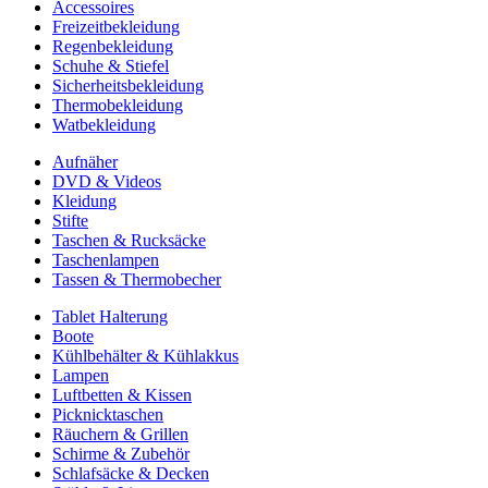
Accessoires
Freizeitbekleidung
Regenbekleidung
Schuhe & Stiefel
Sicherheitsbekleidung
Thermobekleidung
Watbekleidung
Aufnäher
DVD & Videos
Kleidung
Stifte
Taschen & Rucksäcke
Taschenlampen
Tassen & Thermobecher
Tablet Halterung
Boote
Kühlbehälter & Kühlakkus
Lampen
Luftbetten & Kissen
Picknicktaschen
Räuchern & Grillen
Schirme & Zubehör
Schlafsäcke & Decken