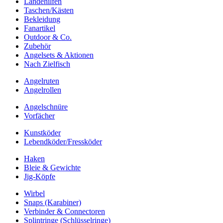
Landehilfen
Taschen/Kästen
Bekleidung
Fanartikel
Outdoor & Co.
Zubehör
Angelsets & Aktionen
Nach Zielfisch
Angelruten
Angelrollen
Angelschnüre
Vorfächer
Kunstköder
Lebendköder/Fressköder
Haken
Bleie & Gewichte
Jig-Köpfe
Wirbel
Snaps (Karabiner)
Verbinder & Connectoren
Splintringe (Schlüsselringe)