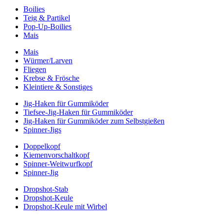
Boilies
Teig & Partikel
Pop-Up-Boilies
Mais
Mais
Würmer/Larven
Fliegen
Krebse & Frösche
Kleintiere & Sonstiges
Jig-Haken für Gummiköder
Tiefsee-Jig-Haken für Gummiköder
Jig-Haken für Gummiköder zum Selbstgießen
Spinner-Jigs
Doppelkopf
Kiemenvorschaltkopf
Spinner-Weitwurfkopf
Spinner-Jig
Dropshot-Stab
Dropshot-Keule
Dropshot-Keule mit Wirbel