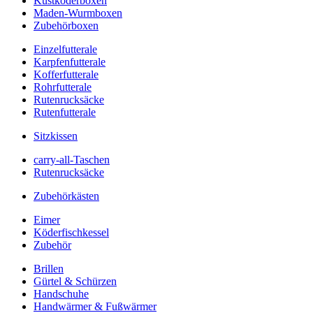
Kustköderboxen
Maden-Wurmboxen
Zubehörboxen
Einzelfutterale
Karpfenfutterale
Kofferfutterale
Rohrfutterale
Rutenrucksäcke
Rutenfutterale
Sitzkissen
carry-all-Taschen
Rutenrucksäcke
Zubehörkästen
Eimer
Köderfischkessel
Zubehör
Brillen
Gürtel & Schürzen
Handschuhe
Handwärmer & Fußwärmer