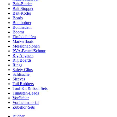
Bait-Binder
Bait-Stopper
Bait-Köder
Beads
Boilibohrer
Boilinadeln
Booms
Einfädelhilfen
Markerfloats
Messschablonen
PVA-Beutel/Schnur
Rig Aligners
Rig Boards
Rings
Safety Clips
Schläuche
Sleeves
Tail Rubbers
Tool-Kit & Tool-Sets
Tungsten-Leads
Vorfächer
Vorfachmaterial
Zubehör-Sets
Bücher