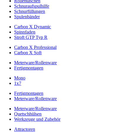
Rollentaschen
Schnuraufspulhilfe
Schnurfüllungen
Spulenbänder
Carbon X Dynamic
Spinnfaden
Stroft GTP Typ R
Carbon X Professional
Carbon X Soft
Meterware/Rollenware
Fertigmontagen
Mono
1x7
Fertigmontagen
Meterware/Rollenware
Meterware/Rollenware
Quetschhülsen
Werkzeuge und Zubehör
Attractoren