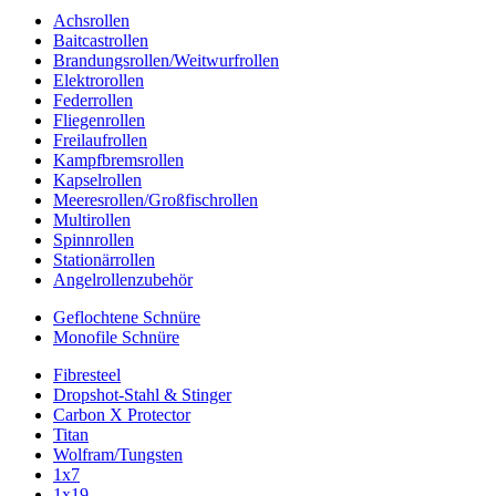
Achsrollen
Baitcastrollen
Brandungsrollen/Weitwurfrollen
Elektrorollen
Federrollen
Fliegenrollen
Freilaufrollen
Kampfbremsrollen
Kapselrollen
Meeresrollen/Großfischrollen
Multirollen
Spinnrollen
Stationärrollen
Angelrollenzubehör
Geflochtene Schnüre
Monofile Schnüre
Fibresteel
Dropshot-Stahl & Stinger
Carbon X Protector
Titan
Wolfram/Tungsten
1x7
1x19