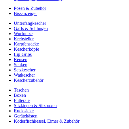
Posen & Zubehör
Bissanzeiger
Unterfangkescher
Gaffs & Schlingen
Wurfnetze
Krebsteller
Karpfensäcke
Kescherköpfe
Lip-Grips
Reusen
Senken
Setzkescher
Watkescher
Kescherzubehör
Taschen
Boxen
Futterale
Sitzkiepen & Sitzboxen
Rucksäcke
Gerätekästen
Köderfischkessel, Eimer & Zubehör