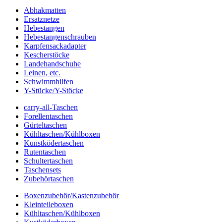
Abhakmatten
Ersatznetze
Hebestangen
Hebestangenschrauben
Karpfensackadapter
Kescherstöcke
Landehandschuhe
Leinen, etc.
Schwimmhilfen
Y-Stücke/Y-Stöcke
carry-all-Taschen
Forellentaschen
Gürteltaschen
Kühltaschen/Kühlboxen
Kunstködertaschen
Rutentaschen
Schultertaschen
Taschensets
Zubehörtaschen
Boxenzubehör/Kastenzubehör
Kleinteileboxen
Kühltaschen/Kühlboxen