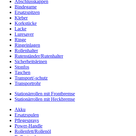
Abschlusskappen
Bindegarne
Ersatzspitzen
Kleber
Korkstücke
Lacke
Luresaver
Ringe
Ringeinlagen
Rollenhalter
Rutenständer/Rutenhalter
Sicherheitsleinen
Stonfos
Taschen
Transport/-schutz
Transportrohr
Stationärrollen mit Frontbremse
Stationärrollen mit Heckbremse
Akku
Ersatzspulen
Pflegesprays
Power-Handle
Rollenfett/Rollenöl