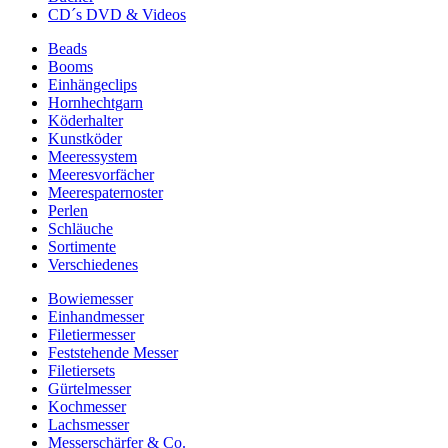
CD´s DVD & Videos
Beads
Booms
Einhängeclips
Hornhechtgarn
Köderhalter
Kunstköder
Meeressystem
Meeresvorfächer
Meerespaternoster
Perlen
Schläuche
Sortimente
Verschiedenes
Bowiemesser
Einhandmesser
Filetiermesser
Feststehende Messer
Filetiersets
Gürtelmesser
Kochmesser
Lachsmesser
Messerschärfer & Co.