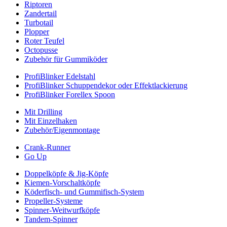
Riptoren
Zandertail
Turbotail
Plopper
Roter Teufel
Octopusse
Zubehör für Gummiköder
ProfiBlinker Edelstahl
ProfiBlinker Schuppendekor oder Effektlackierung
ProfiBlinker Forellex Spoon
Mit Drilling
Mit Einzelhaken
Zubehör/Eigenmontage
Crank-Runner
Go Up
Doppelköpfe & Jig-Köpfe
Kiemen-Vorschaltköpfe
Köderfisch- und Gummifisch-System
Propeller-Systeme
Spinner-Weitwurfköpfe
Tandem-Spinner