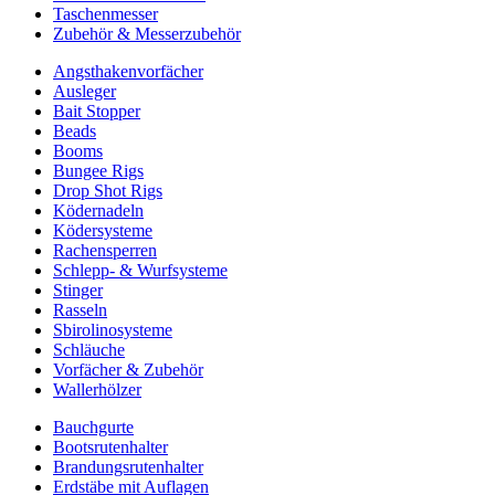
Taschenmesser
Zubehör & Messerzubehör
Angsthakenvorfächer
Ausleger
Bait Stopper
Beads
Booms
Bungee Rigs
Drop Shot Rigs
Ködernadeln
Ködersysteme
Rachensperren
Schlepp- & Wurfsysteme
Stinger
Rasseln
Sbirolinosysteme
Schläuche
Vorfächer & Zubehör
Wallerhölzer
Bauchgurte
Bootsrutenhalter
Brandungsrutenhalter
Erdstäbe mit Auflagen