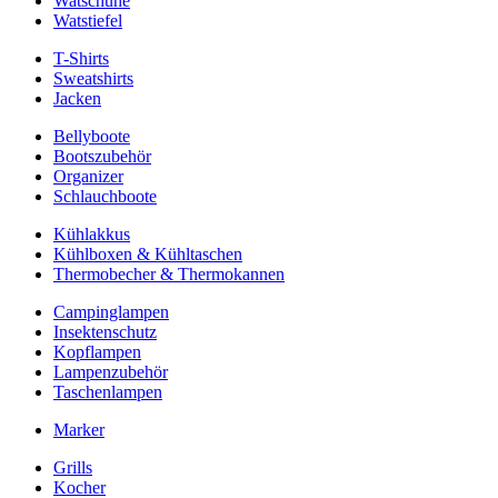
Watschuhe
Watstiefel
T-Shirts
Sweatshirts
Jacken
Bellyboote
Bootszubehör
Organizer
Schlauchboote
Kühlakkus
Kühlboxen & Kühltaschen
Thermobecher & Thermokannen
Campinglampen
Insektenschutz
Kopflampen
Lampenzubehör
Taschenlampen
Marker
Grills
Kocher