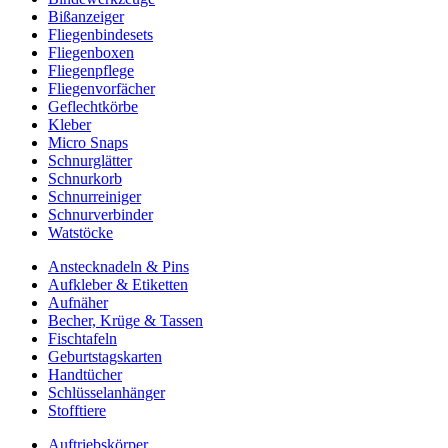
Bißanzeiger
Fliegenbindesets
Fliegenboxen
Fliegenpflege
Fliegenvorfächer
Geflechtkörbe
Kleber
Micro Snaps
Schnurglätter
Schnurkorb
Schnurreiniger
Schnurverbinder
Watstöcke
Anstecknadeln & Pins
Aufkleber & Etiketten
Aufnäher
Becher, Krüge & Tassen
Fischtafeln
Geburtstagskarten
Handtücher
Schlüsselanhänger
Stofftiere
Auftriebskörper