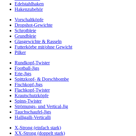
Edelstahlhaken
Hakenzubehör
Vorschaltköpfe
Dropshot-Gewichte
Schrotbleie
Grundbleie
Glasgewichte & Rasseln
Futterkörbe mit/ohne Gewicht
Pilker
Rundkopf-Twister
Football-Jigs
Erie-Jigs
Spittzkopf- & Dorschbombe
Fischkopf-Jigs
Flachkopf-Twister
Krautschutzköpfe
Spinn-Twister
Strömungs- und Vertical-Jig
Tauchschaufel-Jigs
Halligalli-Verticalli
X-Strong (einfach stark)
XX-Strong (doppelt stark)