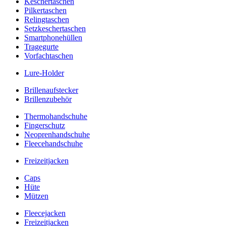
Keschertaschen
Pilkertaschen
Relingtaschen
Setzkeschertaschen
Smartphonehüllen
Tragegurte
Vorfachtaschen
Lure-Holder
Brillenaufstecker
Brillenzubehör
Thermohandschuhe
Fingerschutz
Neoprenhandschuhe
Fleecehandschuhe
Freizeitjacken
Caps
Hüte
Mützen
Fleecejacken
Freizeitjacken