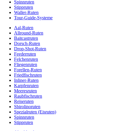
Spinnruten
Stippruten
Waller-Ruten
Tour-Guide-Systeme
Aal-Ruten
Allround-Ruten
Baitcastruten
Dorsch-Ruten
Drop-Shot-Ruten
Feederruten
Felchenruten
Fliegenruten
Forellen-Ruten
Friedfischruten
Inliner-Ruten
Karpfenruten
Meeresruten
Raubfischruten
Reiseruten
Sbirolinoruten
Spezialruten (Eisruten)
Spinnruten
Stippruten