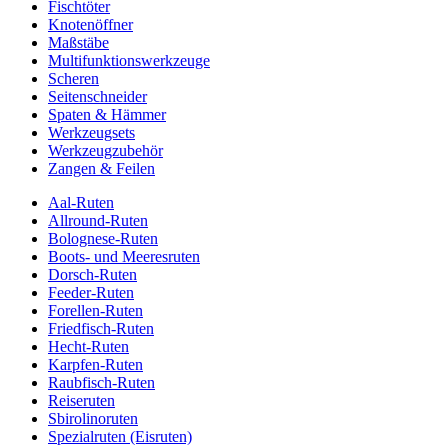
Fischtöter
Knotenöffner
Maßstäbe
Multifunktionswerkzeuge
Scheren
Seitenschneider
Spaten & Hämmer
Werkzeugsets
Werkzeugzubehör
Zangen & Feilen
Aal-Ruten
Allround-Ruten
Bolognese-Ruten
Boots- und Meeresruten
Dorsch-Ruten
Feeder-Ruten
Forellen-Ruten
Friedfisch-Ruten
Hecht-Ruten
Karpfen-Ruten
Raubfisch-Ruten
Reiseruten
Sbirolinoruten
Spezialruten (Eisruten)