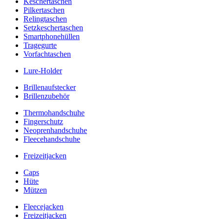
Keschertaschen
Pilkertaschen
Relingtaschen
Setzkeschertaschen
Smartphonehüllen
Tragegurte
Vorfachtaschen
Lure-Holder
Brillenaufstecker
Brillenzubehör
Thermohandschuhe
Fingerschutz
Neoprenhandschuhe
Fleecehandschuhe
Freizeitjacken
Caps
Hüte
Mützen
Fleecejacken
Freizeitjacken