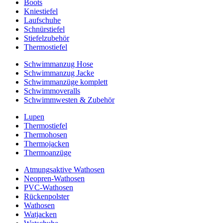
Boots
Kniestiefel
Laufschuhe
Schnürstiefel
Stiefelzubehör
Thermostiefel
Schwimmanzug Hose
Schwimmanzug Jacke
Schwimmanzüge komplett
Schwimmoveralls
Schwimmwesten & Zubehör
Lupen
Thermostiefel
Thermohosen
Thermojacken
Thermoanzüge
Atmungsaktive Wathosen
Neopren-Wathosen
PVC-Wathosen
Rückenpolster
Wathosen
Watjacken