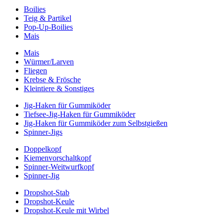
Boilies
Teig & Partikel
Pop-Up-Boilies
Mais
Mais
Würmer/Larven
Fliegen
Krebse & Frösche
Kleintiere & Sonstiges
Jig-Haken für Gummiköder
Tiefsee-Jig-Haken für Gummiköder
Jig-Haken für Gummiköder zum Selbstgießen
Spinner-Jigs
Doppelkopf
Kiemenvorschaltkopf
Spinner-Weitwurfkopf
Spinner-Jig
Dropshot-Stab
Dropshot-Keule
Dropshot-Keule mit Wirbel