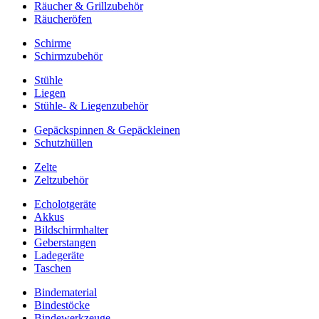
Räucher & Grillzubehör
Räucheröfen
Schirme
Schirmzubehör
Stühle
Liegen
Stühle- & Liegenzubehör
Gepäckspinnen & Gepäckleinen
Schutzhüllen
Zelte
Zeltzubehör
Echolotgeräte
Akkus
Bildschirmhalter
Geberstangen
Ladegeräte
Taschen
Bindematerial
Bindestöcke
Bindewerkzeuge