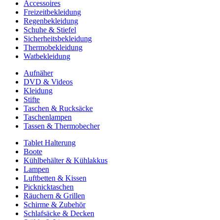
Accessoires
Freizeitbekleidung
Regenbekleidung
Schuhe & Stiefel
Sicherheitsbekleidung
Thermobekleidung
Watbekleidung
Aufnäher
DVD & Videos
Kleidung
Stifte
Taschen & Rucksäcke
Taschenlampen
Tassen & Thermobecher
Tablet Halterung
Boote
Kühlbehälter & Kühlakkus
Lampen
Luftbetten & Kissen
Picknicktaschen
Räuchern & Grillen
Schirme & Zubehör
Schlafsäcke & Decken