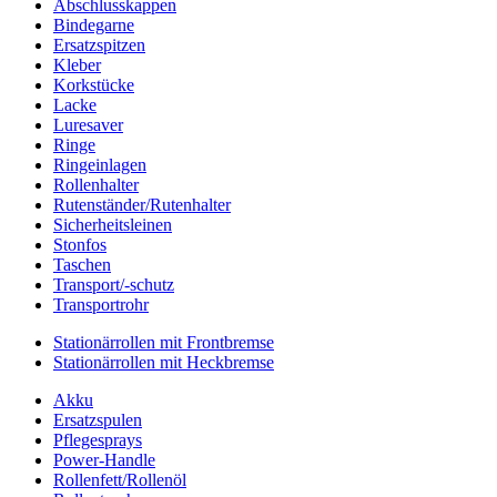
Abschlusskappen
Bindegarne
Ersatzspitzen
Kleber
Korkstücke
Lacke
Luresaver
Ringe
Ringeinlagen
Rollenhalter
Rutenständer/Rutenhalter
Sicherheitsleinen
Stonfos
Taschen
Transport/-schutz
Transportrohr
Stationärrollen mit Frontbremse
Stationärrollen mit Heckbremse
Akku
Ersatzspulen
Pflegesprays
Power-Handle
Rollenfett/Rollenöl