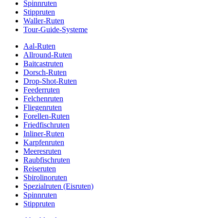
Spinnruten
Stippruten
Waller-Ruten
Tour-Guide-Systeme
Aal-Ruten
Allround-Ruten
Baitcastruten
Dorsch-Ruten
Drop-Shot-Ruten
Feederruten
Felchenruten
Fliegenruten
Forellen-Ruten
Friedfischruten
Inliner-Ruten
Karpfenruten
Meeresruten
Raubfischruten
Reiseruten
Sbirolinoruten
Spezialruten (Eisruten)
Spinnruten
Stippruten