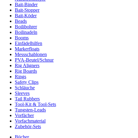
Bait-Binder
Bait-Stopper
Bait-Köder
Beads
Boilibohrer
Boilinadeln
Booms
Einfädelhilfen
Markerfloats
Messschablonen
PVA-Beutel/Schnur
Rig Aligners
Rig Boards
Rings
Safety Clips
Schläuche
Sleeves
Tail Rubbers
Tool-Kit & Tool-Sets
Tungsten-Leads
Vorfächer
Vorfachmaterial
Zubehör-Sets
Bücher