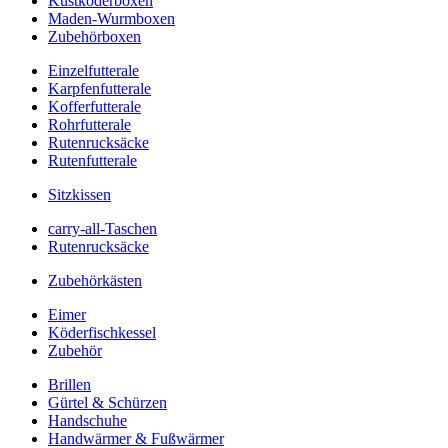
Kustköderboxen
Maden-Wurmboxen
Zubehörboxen
Einzelfutterale
Karpfenfutterale
Kofferfutterale
Rohrfutterale
Rutenrucksäcke
Rutenfutterale
Sitzkissen
carry-all-Taschen
Rutenrucksäcke
Zubehörkästen
Eimer
Köderfischkessel
Zubehör
Brillen
Gürtel & Schürzen
Handschuhe
Handwärmer & Fußwärmer