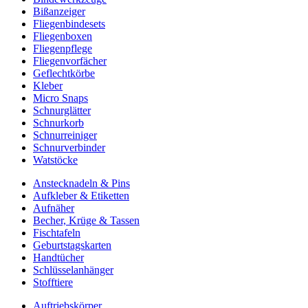
Bißanzeiger
Fliegenbindesets
Fliegenboxen
Fliegenpflege
Fliegenvorfächer
Geflechtkörbe
Kleber
Micro Snaps
Schnurglätter
Schnurkorb
Schnurreiniger
Schnurverbinder
Watstöcke
Anstecknadeln & Pins
Aufkleber & Etiketten
Aufnäher
Becher, Krüge & Tassen
Fischtafeln
Geburtstagskarten
Handtücher
Schlüsselanhänger
Stofftiere
Auftriebskörper