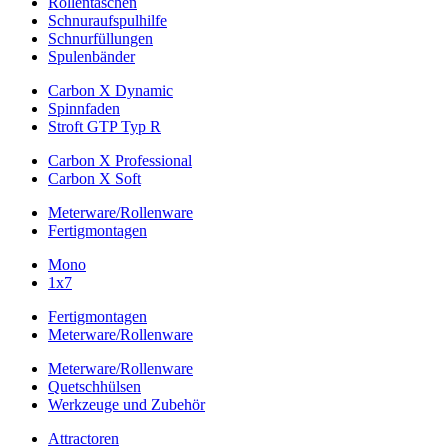
Rollentaschen
Schnuraufspulhilfe
Schnurfüllungen
Spulenbänder
Carbon X Dynamic
Spinnfaden
Stroft GTP Typ R
Carbon X Professional
Carbon X Soft
Meterware/Rollenware
Fertigmontagen
Mono
1x7
Fertigmontagen
Meterware/Rollenware
Meterware/Rollenware
Quetschhülsen
Werkzeuge und Zubehör
Attractoren