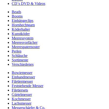
CD´s DVD & Videos
Beads
Booms
Einhängeclips
Hornhechtgarn
Köderhalter
Kunstköder
Meeressystem
Meeresvorfächer
Meerespaternoster
Perlen
Schläuche
Sortimente
Verschiedenes
Bowiemesser
Einhandmesser
Filetiermesser
Feststehende Messer
Filetiersets
Gürtelmesser
Kochmesser
Lachsmesser
Messerschärfer & Co.