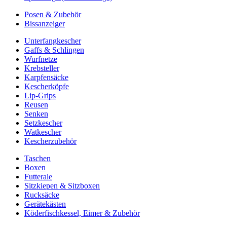
Posen & Zubehör
Bissanzeiger
Unterfangkescher
Gaffs & Schlingen
Wurfnetze
Krebsteller
Karpfensäcke
Kescherköpfe
Lip-Grips
Reusen
Senken
Setzkescher
Watkescher
Kescherzubehör
Taschen
Boxen
Futterale
Sitzkiepen & Sitzboxen
Rucksäcke
Gerätekästen
Köderfischkessel, Eimer & Zubehör