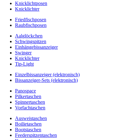
Knicklichtposen
Knicklichter
Friedfischposen
Raubfischposen
Aalglöckchen
Schwingspitzen
Einhängebissanzeiger
Swinger
Knicklichter
Tip-Light
Einzelbissanzeiger (elektronisch)
Bissanzeiger-Sets (elektronisch)
Panospace
Pilkertaschen
Spinnertaschen
Vorfachtaschen
Ausweistaschen
Boilietaschen
Bootstaschen
Feederspitzentaschen