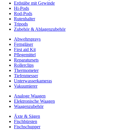
Erdstäbe mit Gewinde
Hi-Pods
Rod-Pods
Rutenhalter
Tripods
Zubehör & Ablagenzubehör
Abwehrsprays
Ferngläser
First aid Kit
Pflegemittel
Reparatursets
Rollerclips
Thermometer
Tiefenmesser
Unterwasserkameras
Vakuumierer
Analoge Waagen
Elektronische Waagen
Waagenzubehör
Äxte & Sägen
Fischbürsten
Fischschupper