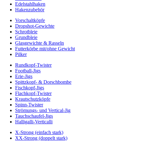
Edelstahlhaken
Hakenzubehör
Vorschaltköpfe
Dropshot-Gewichte
Schrotbleie
Grundbleie
Glasgewichte & Rasseln
Futterkörbe mit/ohne Gewicht
Pilker
Rundkopf-Twister
Football-Jigs
Erie-Jigs
Spittzkopf- & Dorschbombe
Fischkopf-Jigs
Flachkopf-Twister
Krautschutzköpfe
Spinn-Twister
Strömungs- und Vertical-Jig
Tauchschaufel-Jigs
Halligalli-Verticalli
X-Strong (einfach stark)
XX-Strong (doppelt stark)