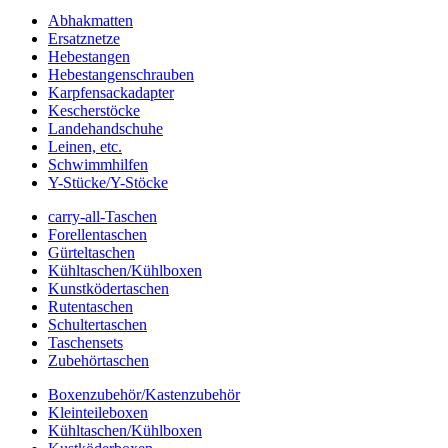
Abhakmatten
Ersatznetze
Hebestangen
Hebestangenschrauben
Karpfensackadapter
Kescherstöcke
Landehandschuhe
Leinen, etc.
Schwimmhilfen
Y-Stücke/Y-Stöcke
carry-all-Taschen
Forellentaschen
Gürteltaschen
Kühltaschen/Kühlboxen
Kunstködertaschen
Rutentaschen
Schultertaschen
Taschensets
Zubehörtaschen
Boxenzubehör/Kastenzubehör
Kleinteileboxen
Kühltaschen/Kühlboxen