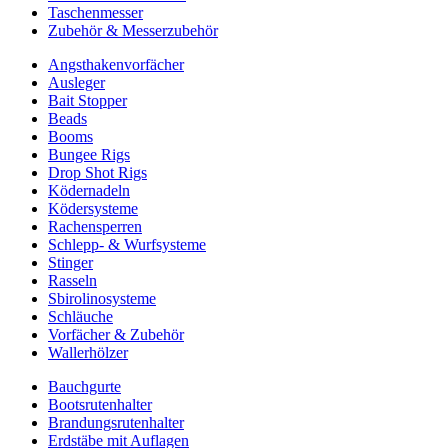
Taschenmesser
Zubehör & Messerzubehör
Angsthakenvorfächer
Ausleger
Bait Stopper
Beads
Booms
Bungee Rigs
Drop Shot Rigs
Ködernadeln
Ködersysteme
Rachensperren
Schlepp- & Wurfsysteme
Stinger
Rasseln
Sbirolinosysteme
Schläuche
Vorfächer & Zubehör
Wallerhölzer
Bauchgurte
Bootsrutenhalter
Brandungsrutenhalter
Erdstäbe mit Auflagen