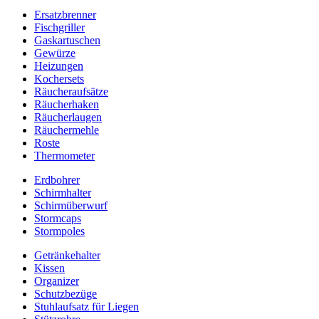
Ersatzbrenner
Fischgriller
Gaskartuschen
Gewürze
Heizungen
Kochersets
Räucheraufsätze
Räucherhaken
Räucherlaugen
Räuchermehle
Roste
Thermometer
Erdbohrer
Schirmhalter
Schirmüberwurf
Stormcaps
Stormpoles
Getränkehalter
Kissen
Organizer
Schutzbezüge
Stuhlaufsatz für Liegen