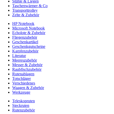
Stühle & Liegen
Taschenwärmer & Co
Transporttrolley
Zelte & Zubehör
HP Notebook
Microsoft Notebook
Echolote & Zubehör
Fliegenzubehör
Geschenkartikel
Geschenkgutscheine
Karpfenzubehör
Literatur
Meereszubehör
Messer & Zubehör
Raubfischzubehör
Rutenablagen
Totschläger
Verschiedenes
Waagen & Zubehör
Werkzeuge
Teleskopruten
Steckruten
Rutenzubehör