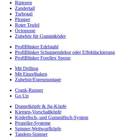
Riptoren
Zandertail
Turbotail
Plopper
Roter Teufel
Octopusse
Zubehör für Gummiköder
ProfiBlinker Edelstahl
ProfiBlinker Schuppendekor oder Effektlackierung
ProfiBlinker Forellex Spoon
Mit Drilling
Mit Einzelhaken
Zubehör/Eigenmontage
Crank-Runner
Go Up
Doppelköpfe & Jig-Köpfe
Kiemen-Vorschaltköpfe
Köderfisch- und Gummifisch-System
Propeller-Systeme
Spinner-Weitwurfköpfe
Tandem-Spinner