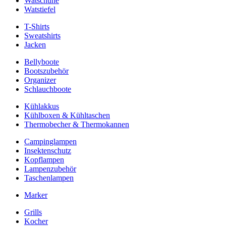
Watschuhe
Watstiefel
T-Shirts
Sweatshirts
Jacken
Bellyboote
Bootszubehör
Organizer
Schlauchboote
Kühlakkus
Kühlboxen & Kühltaschen
Thermobecher & Thermokannen
Campinglampen
Insektenschutz
Kopflampen
Lampenzubehör
Taschenlampen
Marker
Grills
Kocher