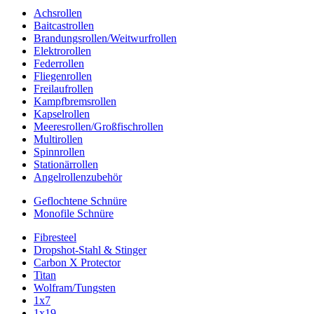
Achsrollen
Baitcastrollen
Brandungsrollen/Weitwurfrollen
Elektrorollen
Federrollen
Fliegenrollen
Freilaufrollen
Kampfbremsrollen
Kapselrollen
Meeresrollen/Großfischrollen
Multirollen
Spinnrollen
Stationärrollen
Angelrollenzubehör
Geflochtene Schnüre
Monofile Schnüre
Fibresteel
Dropshot-Stahl & Stinger
Carbon X Protector
Titan
Wolfram/Tungsten
1x7
1x19