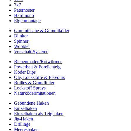
7x7
Paternoster
Hardmono
Eigenmontage
Gummifische & Gummiköder
Blinker
Spinner
Wobbler
Vorschalt-Systeme
Bienenmaden/Rotwürmer
Powerbait & Forellenteig
Köder Dips
Öle, Lockstoffe & Flavours
Boilies & Grundfutter
Lockstoff Sprays
Naturköderimitationen
Gebundene Haken
Einzelhaken
Einzelhaken als Teighaken
Jig-Haken
Drillinge
Meereshaken