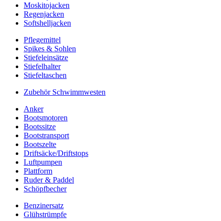
Moskitojacken
Regenjacken
Softshelljacken
Pflegemittel
Spikes & Sohlen
Stiefeleinsätze
Stiefelhalter
Stiefeltaschen
Zubehör Schwimmwesten
Anker
Bootsmotoren
Bootssitze
Bootstransport
Bootszelte
Driftsäcke/Driftstops
Luftpumpen
Plattform
Ruder & Paddel
Schöpfbecher
Benzinersatz
Glühstrümpfe