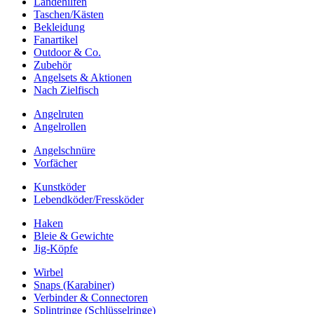
Landehilfen
Taschen/Kästen
Bekleidung
Fanartikel
Outdoor & Co.
Zubehör
Angelsets & Aktionen
Nach Zielfisch
Angelruten
Angelrollen
Angelschnüre
Vorfächer
Kunstköder
Lebendköder/Fressköder
Haken
Bleie & Gewichte
Jig-Köpfe
Wirbel
Snaps (Karabiner)
Verbinder & Connectoren
Splintringe (Schlüsselringe)