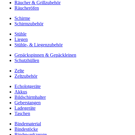
Räucher & Grillzubehör
Räucheröfen
Schirme
Schirmzubehör
Stühle
Liegen
Stühle- & Liegenzubehör
Gepäckspinnen & Gepäckleinen
Schutzhüllen
Zelte
Zeltzubehör
Echolotgeräte
Akkus
Bildschirmhalter
Geberstangen
Ladegeräte
Taschen
Bindematerial
Bindestöcke
Bindewerkzeuge