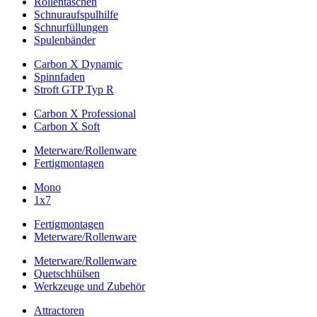
Rollentaschen
Schnuraufspulhilfe
Schnurfüllungen
Spulenbänder
Carbon X Dynamic
Spinnfaden
Stroft GTP Typ R
Carbon X Professional
Carbon X Soft
Meterware/Rollenware
Fertigmontagen
Mono
1x7
Fertigmontagen
Meterware/Rollenware
Meterware/Rollenware
Quetschhülsen
Werkzeuge und Zubehör
Attractoren