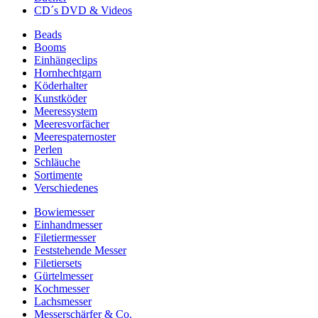
CD´s DVD & Videos
Beads
Booms
Einhängeclips
Hornhechtgarn
Köderhalter
Kunstköder
Meeressystem
Meeresvorfächer
Meerespaternoster
Perlen
Schläuche
Sortimente
Verschiedenes
Bowiemesser
Einhandmesser
Filetiermesser
Feststehende Messer
Filetiersets
Gürtelmesser
Kochmesser
Lachsmesser
Messerschärfer & Co.