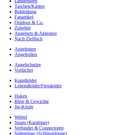
Landehilfen
Taschen/Kästen
Bekleidung
Fanartikel
Outdoor & Co.
Zubehör
Angelsets & Aktionen
Nach Zielfisch
Angelruten
Angelrollen
Angelschnüre
Vorfächer
Kunstköder
Lebendköder/Fressköder
Haken
Bleie & Gewichte
Jig-Köpfe
Wirbel
Snaps (Karabiner)
Verbinder & Connectoren
Splintringe (Schlüsselringe)