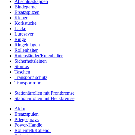
Abschlusskappen
Bindegarne
Ersatzspitzen
Kleber
Korkstücke
Lacke
Luresaver
Ringe
Ringeinlagen
Rollenhalter
Rutenständer/Rutenhalter
Sicherheitsleinen
Stonfos
Taschen
Transport/-schutz
Transportrohr
Stationärrollen mit Frontbremse
Stationärrollen mit Heckbremse
Akku
Ersatzspulen
Pflegesprays
Power-Handle
Rollenfett/Rollenöl