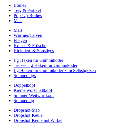
Boilies
Teig & Partikel
Pop-Up-Boilies
Mais
Mais
Würmer/Larven
Fliegen
Krebse & Frösche
Kleintiere & Sonstiges
Jig-Haken für Gummiköder
Tiefsee-Jig-Haken für Gummiköder
Jig-Haken für Gummiköder zum Selbstgießen
Spinner-Jigs
Doppelkopf
Kiemenvorschaltkopf
Spinner-Weitwurfkopf
Spinner-Jig
Dropshot-Stab
Dropshot-Keule
Dropshot-Keule mit Wirbel