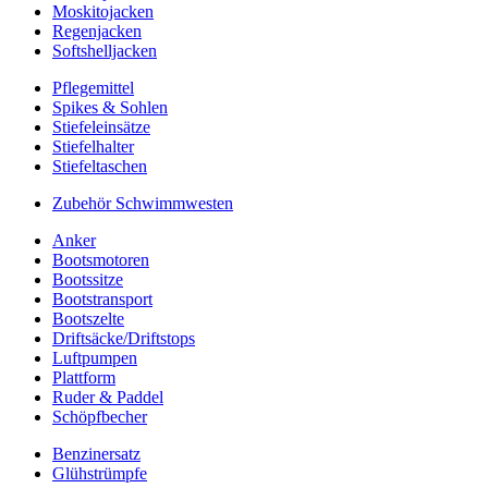
Moskitojacken
Regenjacken
Softshelljacken
Pflegemittel
Spikes & Sohlen
Stiefeleinsätze
Stiefelhalter
Stiefeltaschen
Zubehör Schwimmwesten
Anker
Bootsmotoren
Bootssitze
Bootstransport
Bootszelte
Driftsäcke/Driftstops
Luftpumpen
Plattform
Ruder & Paddel
Schöpfbecher
Benzinersatz
Glühstrümpfe