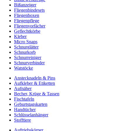
Bißanzeiger
Fliegenbindesets
Fliegenboxen
Fliegenpflege
Fliegenvorfächer
Geflechtkörbe
Kleber
Micro Snaps
Schnurglätter
Schnurkorb
Schnurreiniger
Schnurverbinder
Watstöcke
Anstecknadeln & Pins
Aufkleber & Etiketten
Aufnäher
Becher, Krüge & Tassen
Fischtafeln
Geburtstagskarten
Handtücher
Schlüsselanhänger
Stofftiere
Auftriebskörper