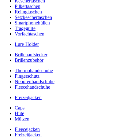
Keschertaschen
Pilkertaschen
Relingtaschen
Setzkeschertaschen
Smartphonehüllen
Tragegurte
Vorfachtaschen
Lure-Holder
Brillenaufstecker
Brillenzubehör
Thermohandschuhe
Fingerschutz
Neoprenhandschuhe
Fleecehandschuhe
Freizeitjacken
Caps
Hüte
Mützen
Fleecejacken
Freizeitjacken