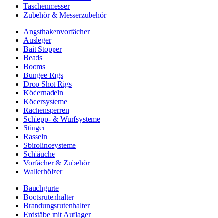
Taschenmesser
Zubehör & Messerzubehör
Angsthakenvorfächer
Ausleger
Bait Stopper
Beads
Booms
Bungee Rigs
Drop Shot Rigs
Ködernadeln
Ködersysteme
Rachensperren
Schlepp- & Wurfsysteme
Stinger
Rasseln
Sbirolinosysteme
Schläuche
Vorfächer & Zubehör
Wallerhölzer
Bauchgurte
Bootsrutenhalter
Brandungsrutenhalter
Erdstäbe mit Auflagen