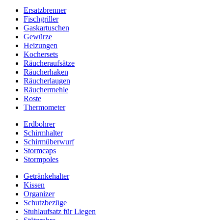
Ersatzbrenner
Fischgriller
Gaskartuschen
Gewürze
Heizungen
Kochersets
Räucheraufsätze
Räucherhaken
Räucherlaugen
Räuchermehle
Roste
Thermometer
Erdbohrer
Schirmhalter
Schirmüberwurf
Stormcaps
Stormpoles
Getränkehalter
Kissen
Organizer
Schutzbezüge
Stuhlaufsatz für Liegen