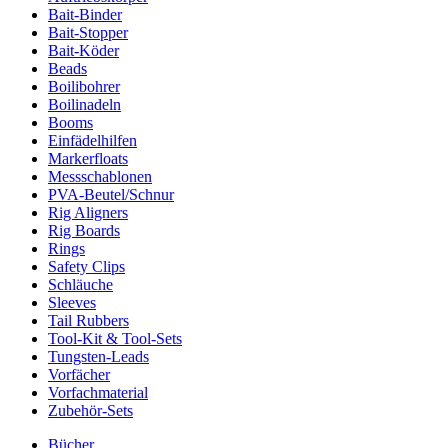
Bait-Binder
Bait-Stopper
Bait-Köder
Beads
Boilibohrer
Boilinadeln
Booms
Einfädelhilfen
Markerfloats
Messschablonen
PVA-Beutel/Schnur
Rig Aligners
Rig Boards
Rings
Safety Clips
Schläuche
Sleeves
Tail Rubbers
Tool-Kit & Tool-Sets
Tungsten-Leads
Vorfächer
Vorfachmaterial
Zubehör-Sets
Bücher