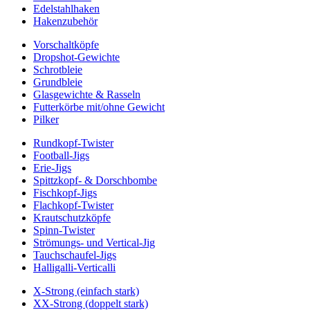
Edelstahlhaken
Hakenzubehör
Vorschaltköpfe
Dropshot-Gewichte
Schrotbleie
Grundbleie
Glasgewichte & Rasseln
Futterkörbe mit/ohne Gewicht
Pilker
Rundkopf-Twister
Football-Jigs
Erie-Jigs
Spittzkopf- & Dorschbombe
Fischkopf-Jigs
Flachkopf-Twister
Krautschutzköpfe
Spinn-Twister
Strömungs- und Vertical-Jig
Tauchschaufel-Jigs
Halligalli-Verticalli
X-Strong (einfach stark)
XX-Strong (doppelt stark)