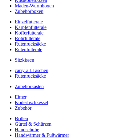
Kustköderboxen
Maden-Wurmboxen
Zubehörboxen
Einzelfutterale
Karpfenfutterale
Kofferfutterale
Rohrfutterale
Rutenrucksäcke
Rutenfutterale
Sitzkissen
carry-all-Taschen
Rutenrucksäcke
Zubehörkästen
Eimer
Köderfischkessel
Zubehör
Brillen
Gürtel & Schürzen
Handschuhe
Handwärmer & Fußwärmer