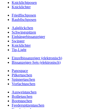
Knicklichtposen
Knicklichter
Friedfischposen
Raubfischposen
Aalglöckchen
Schwingspitzen
Einhängebissanzeiger
Swinger
Knicklichter
Tip-Light
Einzelbissanzeiger (elektronisch)
Bissanzeiger-Sets (elektronisch)
Panospace
Pilkertaschen
Spinnertaschen
Vorfachtaschen
Ausweistaschen
Boilietaschen
Bootstaschen
Feederspitzentaschen