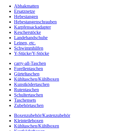
Abhakmatten
Ersatznetze
Hebestangen
Hebestangenschrauben
Karpfensackadapter
Kescherstöcke
Landehandschuhe
Leinen, etc.
Schwimmhilfen
Y-Stücke/Y-Stöcke
carry-all-Taschen
Forellentaschen
Gürteltaschen
Kühltaschen/Kühlboxen
Kunstködertaschen
Rutentaschen
Schultertaschen
Taschensets
Zubehörtaschen
Boxenzubehör/Kastenzubehör
Kleinteileboxen
Kühltaschen/Kühlboxen