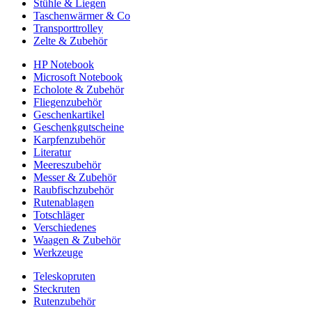
Stühle & Liegen
Taschenwärmer & Co
Transporttrolley
Zelte & Zubehör
HP Notebook
Microsoft Notebook
Echolote & Zubehör
Fliegenzubehör
Geschenkartikel
Geschenkgutscheine
Karpfenzubehör
Literatur
Meereszubehör
Messer & Zubehör
Raubfischzubehör
Rutenablagen
Totschläger
Verschiedenes
Waagen & Zubehör
Werkzeuge
Teleskopruten
Steckruten
Rutenzubehör