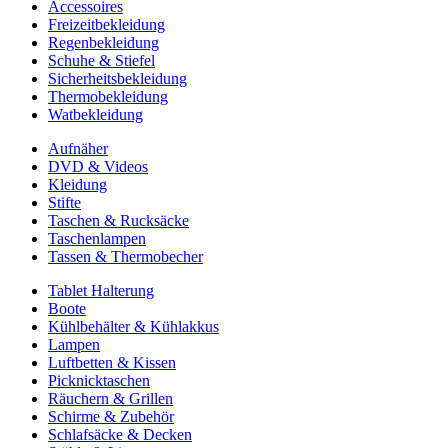
Accessoires
Freizeitbekleidung
Regenbekleidung
Schuhe & Stiefel
Sicherheitsbekleidung
Thermobekleidung
Watbekleidung
Aufnäher
DVD & Videos
Kleidung
Stifte
Taschen & Rucksäcke
Taschenlampen
Tassen & Thermobecher
Tablet Halterung
Boote
Kühlbehälter & Kühlakkus
Lampen
Luftbetten & Kissen
Picknicktaschen
Räuchern & Grillen
Schirme & Zubehör
Schlafsäcke & Decken