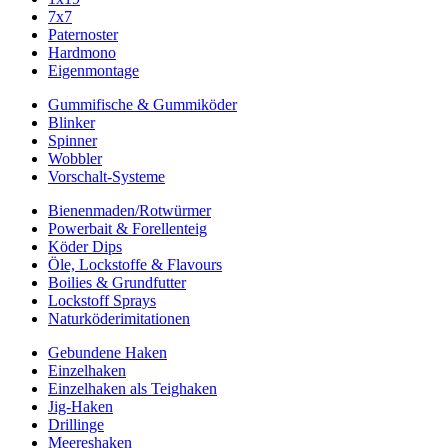
7x7
Paternoster
Hardmono
Eigenmontage
Gummifische & Gummiköder
Blinker
Spinner
Wobbler
Vorschalt-Systeme
Bienenmaden/Rotwürmer
Powerbait & Forellenteig
Köder Dips
Öle, Lockstoffe & Flavours
Boilies & Grundfutter
Lockstoff Sprays
Naturköderimitationen
Gebundene Haken
Einzelhaken
Einzelhaken als Teighaken
Jig-Haken
Drillinge
Meereshaken