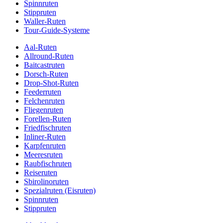
Spinnruten
Stippruten
Waller-Ruten
Tour-Guide-Systeme
Aal-Ruten
Allround-Ruten
Baitcastruten
Dorsch-Ruten
Drop-Shot-Ruten
Feederruten
Felchenruten
Fliegenruten
Forellen-Ruten
Friedfischruten
Inliner-Ruten
Karpfenruten
Meeresruten
Raubfischruten
Reiseruten
Sbirolinoruten
Spezialruten (Eisruten)
Spinnruten
Stippruten