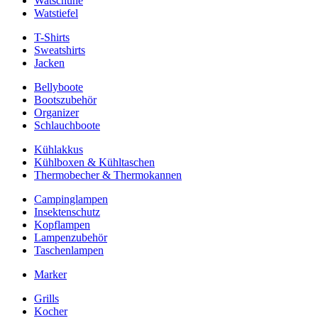
Watschuhe
Watstiefel
T-Shirts
Sweatshirts
Jacken
Bellyboote
Bootszubehör
Organizer
Schlauchboote
Kühlakkus
Kühlboxen & Kühltaschen
Thermobecher & Thermokannen
Campinglampen
Insektenschutz
Kopflampen
Lampenzubehör
Taschenlampen
Marker
Grills
Kocher