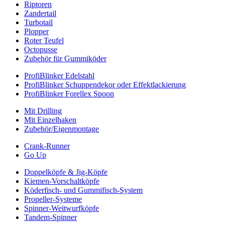
Riptoren
Zandertail
Turbotail
Plopper
Roter Teufel
Octopusse
Zubehör für Gummiköder
ProfiBlinker Edelstahl
ProfiBlinker Schuppendekor oder Effektlackierung
ProfiBlinker Forellex Spoon
Mit Drilling
Mit Einzelhaken
Zubehör/Eigenmontage
Crank-Runner
Go Up
Doppelköpfe & Jig-Köpfe
Kiemen-Vorschaltköpfe
Köderfisch- und Gummifisch-System
Propeller-Systeme
Spinner-Weitwurfköpfe
Tandem-Spinner