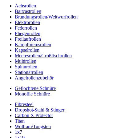
Achsrollen
Baitcastrollen
Brandungsrollen/Weitwurfrollen
Elektrorollen
Federrollen
Fliegenrollen
Freilaufrollen
Kampfbremsrollen
Kapselrollen
Meeresrollen/Großfischrollen
Multirollen
Spinnrollen
Stationärrollen
Angelrollenzubehör
Geflochtene Schnüre
Monofile Schnüre
Fibresteel
Dropshot-Stahl & Stinger
Carbon X Protector
Titan
Wolfram/Tungsten
1x7
1x19