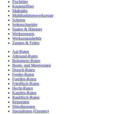
Fischtöter
Knotenöffner
Maßstäbe
Multifunktionswerkzeuge
Scheren
Seitenschneider
Spaten & Hämmer
Werkzeugsets
Werkzeugzubehör
Zangen & Feilen
Aal-Ruten
Allround-Ruten
Bolognese-Ruten
Boots- und Meeresruten
Dorsch-Ruten
Feeder-Ruten
Forellen-Ruten
Friedfisch-Ruten
Hecht-Ruten
Karpfen-Ruten
Raubfisch-Ruten
Reiseruten
Sbirolinoruten
Spezialruten (Eisruten)