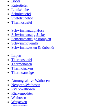
Boots
Kniestiefel
Laufschuhe
Schnürstiefel
Stiefelzubehör
Thermostiefel
Schwimmanzug Hose
Schwimmanzug Jacke
Schwimmanzüge komplett
Schwimmoveralls
Schwimmwesten & Zubehör
Lupen
Thermostiefel
Thermohosen
Thermojacken
Thermoanzüge
Atmungsaktive Wathosen
Neopren-Wathosen
PVC-Wathosen
Rückenpolster
Wathosen
Watjacken