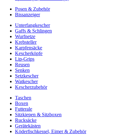
Posen & Zubehör
Bissanzeiger
Unterfangkescher
Gaffs & Schlingen
Wurfnetze
Krebsteller
Karpfensäcke
Kescherköpfe
Lip-Grips
Reusen
Senken
Setzkescher
Watkescher
Kescherzubehör
Taschen
Boxen
Futterale
Sitzkiepen & Sitzboxen
Rucksäcke
Gerätekästen
Köderfischkessel, Eimer & Zubehör