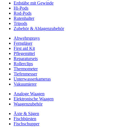
Erdstäbe mit Gewinde
Hi-Pods
Rod-Pods
Rutenhalter
Tripods
Zubehör & Ablagenzubehör
Abwehrsprays
Ferngläser
First aid Kit
Pflegemittel
Reparatursets
Rollerclips
Thermometer
Tiefenmesser
Unterwasserkameras
Vakuumierer
Analoge Waagen
Elektronische Waagen
Waagenzubehör
Äxte & Sägen
Fischbürsten
Fischschupper