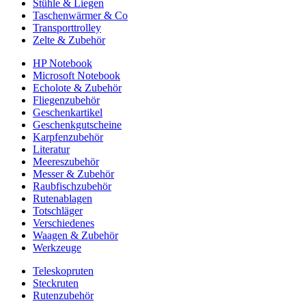
Stühle & Liegen
Taschenwärmer & Co
Transporttrolley
Zelte & Zubehör
HP Notebook
Microsoft Notebook
Echolote & Zubehör
Fliegenzubehör
Geschenkartikel
Geschenkgutscheine
Karpfenzubehör
Literatur
Meereszubehör
Messer & Zubehör
Raubfischzubehör
Rutenablagen
Totschläger
Verschiedenes
Waagen & Zubehör
Werkzeuge
Teleskopruten
Steckruten
Rutenzubehör