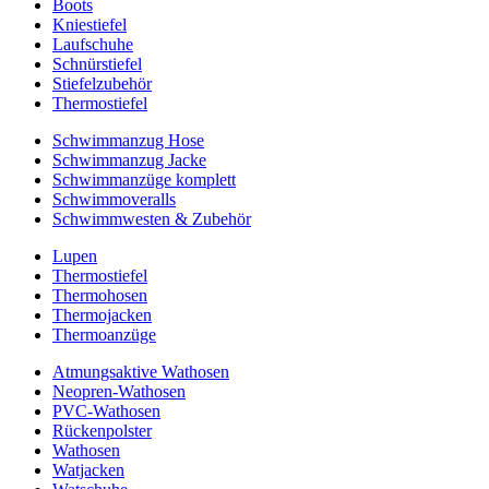
Boots
Kniestiefel
Laufschuhe
Schnürstiefel
Stiefelzubehör
Thermostiefel
Schwimmanzug Hose
Schwimmanzug Jacke
Schwimmanzüge komplett
Schwimmoveralls
Schwimmwesten & Zubehör
Lupen
Thermostiefel
Thermohosen
Thermojacken
Thermoanzüge
Atmungsaktive Wathosen
Neopren-Wathosen
PVC-Wathosen
Rückenpolster
Wathosen
Watjacken