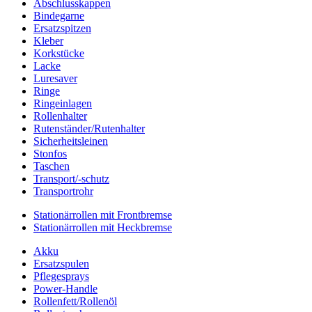
Abschlusskappen
Bindegarne
Ersatzspitzen
Kleber
Korkstücke
Lacke
Luresaver
Ringe
Ringeinlagen
Rollenhalter
Rutenständer/Rutenhalter
Sicherheitsleinen
Stonfos
Taschen
Transport/-schutz
Transportrohr
Stationärrollen mit Frontbremse
Stationärrollen mit Heckbremse
Akku
Ersatzspulen
Pflegesprays
Power-Handle
Rollenfett/Rollenöl