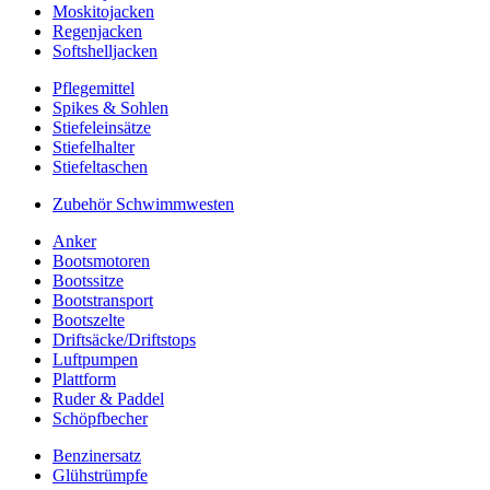
Moskitojacken
Regenjacken
Softshelljacken
Pflegemittel
Spikes & Sohlen
Stiefeleinsätze
Stiefelhalter
Stiefeltaschen
Zubehör Schwimmwesten
Anker
Bootsmotoren
Bootssitze
Bootstransport
Bootszelte
Driftsäcke/Driftstops
Luftpumpen
Plattform
Ruder & Paddel
Schöpfbecher
Benzinersatz
Glühstrümpfe