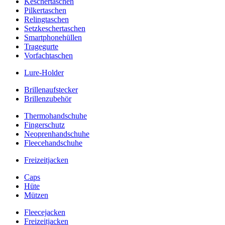
Keschertaschen
Pilkertaschen
Relingtaschen
Setzkeschertaschen
Smartphonehüllen
Tragegurte
Vorfachtaschen
Lure-Holder
Brillenaufstecker
Brillenzubehör
Thermohandschuhe
Fingerschutz
Neoprenhandschuhe
Fleecehandschuhe
Freizeitjacken
Caps
Hüte
Mützen
Fleecejacken
Freizeitjacken