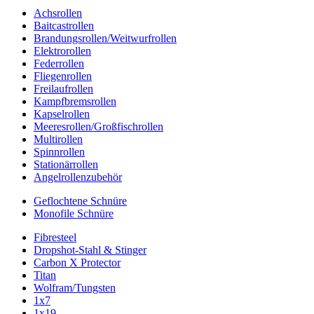
Achsrollen
Baitcastrollen
Brandungsrollen/Weitwurfrollen
Elektrorollen
Federrollen
Fliegenrollen
Freilaufrollen
Kampfbremsrollen
Kapselrollen
Meeresrollen/Großfischrollen
Multirollen
Spinnrollen
Stationärrollen
Angelrollenzubehör
Geflochtene Schnüre
Monofile Schnüre
Fibresteel
Dropshot-Stahl & Stinger
Carbon X Protector
Titan
Wolfram/Tungsten
1x7
1x19