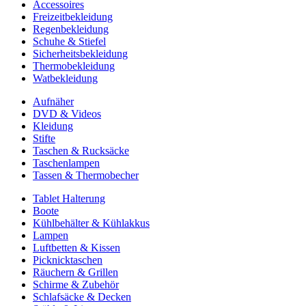
Accessoires
Freizeitbekleidung
Regenbekleidung
Schuhe & Stiefel
Sicherheitsbekleidung
Thermobekleidung
Watbekleidung
Aufnäher
DVD & Videos
Kleidung
Stifte
Taschen & Rucksäcke
Taschenlampen
Tassen & Thermobecher
Tablet Halterung
Boote
Kühlbehälter & Kühlakkus
Lampen
Luftbetten & Kissen
Picknicktaschen
Räuchern & Grillen
Schirme & Zubehör
Schlafsäcke & Decken