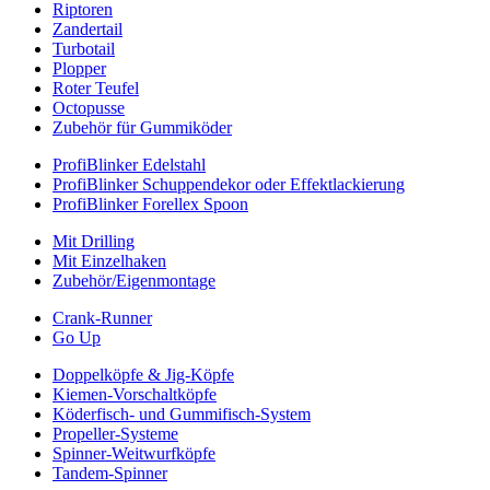
Riptoren
Zandertail
Turbotail
Plopper
Roter Teufel
Octopusse
Zubehör für Gummiköder
ProfiBlinker Edelstahl
ProfiBlinker Schuppendekor oder Effektlackierung
ProfiBlinker Forellex Spoon
Mit Drilling
Mit Einzelhaken
Zubehör/Eigenmontage
Crank-Runner
Go Up
Doppelköpfe & Jig-Köpfe
Kiemen-Vorschaltköpfe
Köderfisch- und Gummifisch-System
Propeller-Systeme
Spinner-Weitwurfköpfe
Tandem-Spinner