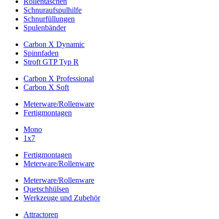
Rollentaschen
Schnuraufspulhilfe
Schnurfüllungen
Spulenbänder
Carbon X Dynamic
Spinnfaden
Stroft GTP Typ R
Carbon X Professional
Carbon X Soft
Meterware/Rollenware
Fertigmontagen
Mono
1x7
Fertigmontagen
Meterware/Rollenware
Meterware/Rollenware
Quetschhülsen
Werkzeuge und Zubehör
Attractoren