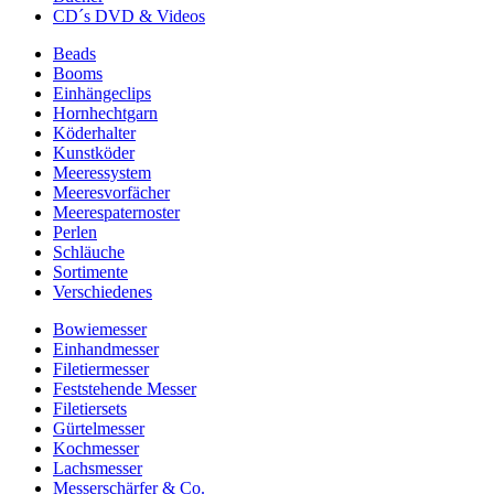
CD´s DVD & Videos
Beads
Booms
Einhängeclips
Hornhechtgarn
Köderhalter
Kunstköder
Meeressystem
Meeresvorfächer
Meerespaternoster
Perlen
Schläuche
Sortimente
Verschiedenes
Bowiemesser
Einhandmesser
Filetiermesser
Feststehende Messer
Filetiersets
Gürtelmesser
Kochmesser
Lachsmesser
Messerschärfer & Co.