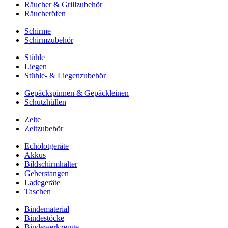
Räucher & Grillzubehör
Räucheröfen
Schirme
Schirmzubehör
Stühle
Liegen
Stühle- & Liegenzubehör
Gepäckspinnen & Gepäckleinen
Schutzhüllen
Zelte
Zeltzubehör
Echolotgeräte
Akkus
Bildschirmhalter
Geberstangen
Ladegeräte
Taschen
Bindematerial
Bindestöcke
Bindewerkzeuge