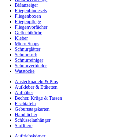
Bißanzeiger
Fliegenbindesets
Fliegenboxen
Fliegenpflege
Fliegenvorfächer
Geflechtkörbe
Kleber
Micro Snaps
Schnurglätter
Schnurkorb
Schnurreiniger
Schnurverbinder
Watstöcke
Anstecknadeln & Pins
Aufkleber & Etiketten
Aufnäher
Becher, Krüge & Tassen
Fischtafeln
Geburtstagskarten
Handtücher
Schlüsselanhänger
Stofftiere
Auftriebskörper