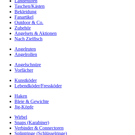
Landehilfen
Taschen/Kästen
Bekleidung
Fanartikel
Outdoor & Co.
Zubehör
Angelsets & Aktionen
Nach Zielfisch
Angelruten
Angelrollen
Angelschnüre
Vorfächer
Kunstköder
Lebendköder/Fressköder
Haken
Bleie & Gewichte
Jig-Köpfe
Wirbel
Snaps (Karabiner)
Verbinder & Connectoren
Splintringe (Schlüsselringe)