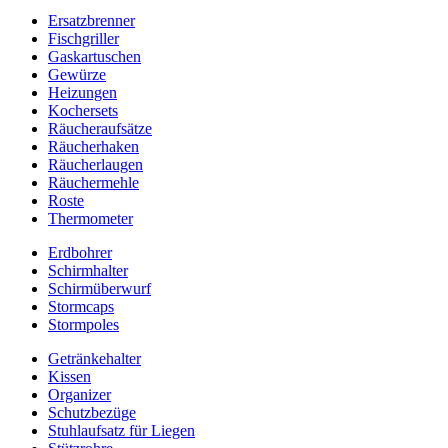
Ersatzbrenner
Fischgriller
Gaskartuschen
Gewürze
Heizungen
Kochersets
Räucheraufsätze
Räucherhaken
Räucherlaugen
Räuchermehle
Roste
Thermometer
Erdbohrer
Schirmhalter
Schirmüberwurf
Stormcaps
Stormpoles
Getränkehalter
Kissen
Organizer
Schutzbezüge
Stuhlaufsatz für Liegen