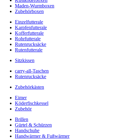
Kustköderboxen
Maden-Wurmboxen
Zubehörboxen
Einzelfutterale
Karpfenfutterale
Kofferfutterale
Rohrfutterale
Rutenrucksäcke
Rutenfutterale
Sitzkissen
carry-all-Taschen
Rutenrucksäcke
Zubehörkästen
Eimer
Köderfischkessel
Zubehör
Brillen
Gürtel & Schürzen
Handschuhe
Handwärmer & Fußwärmer