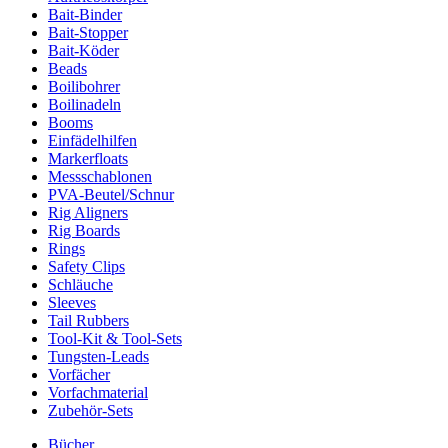
Bait-Binder
Bait-Stopper
Bait-Köder
Beads
Boilibohrer
Boilinadeln
Booms
Einfädelhilfen
Markerfloats
Messschablonen
PVA-Beutel/Schnur
Rig Aligners
Rig Boards
Rings
Safety Clips
Schläuche
Sleeves
Tail Rubbers
Tool-Kit & Tool-Sets
Tungsten-Leads
Vorfächer
Vorfachmaterial
Zubehör-Sets
Bücher