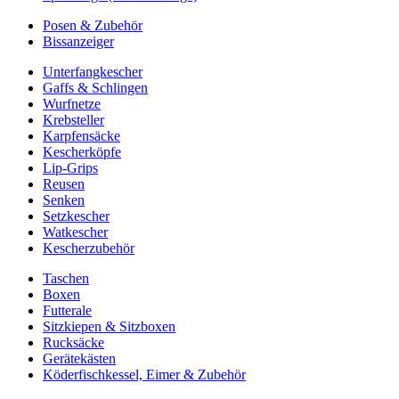
Posen & Zubehör
Bissanzeiger
Unterfangkescher
Gaffs & Schlingen
Wurfnetze
Krebsteller
Karpfensäcke
Kescherköpfe
Lip-Grips
Reusen
Senken
Setzkescher
Watkescher
Kescherzubehör
Taschen
Boxen
Futterale
Sitzkiepen & Sitzboxen
Rucksäcke
Gerätekästen
Köderfischkessel, Eimer & Zubehör