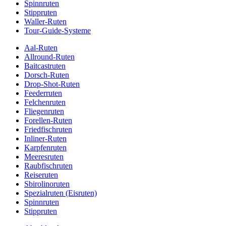
Spinnruten
Stippruten
Waller-Ruten
Tour-Guide-Systeme
Aal-Ruten
Allround-Ruten
Baitcastruten
Dorsch-Ruten
Drop-Shot-Ruten
Feederruten
Felchenruten
Fliegenruten
Forellen-Ruten
Friedfischruten
Inliner-Ruten
Karpfenruten
Meeresruten
Raubfischruten
Reiseruten
Sbirolinoruten
Spezialruten (Eisruten)
Spinnruten
Stippruten