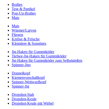
Boilies
Teig & Partikel
Pop-Up-Boilies
Mais
Mais
Würmer/Larven
Fliegen
Krebse & Frösche
Kleintiere & Sonstiges
Jig-Haken für Gummiköder
Tiefsee-Jig-Haken für Gummiköder
Jig-Haken für Gummiköder zum Selbstgießen
Spinner-Jigs
Doppelkopf
Kiemenvorschaltkopf
Spinner-Weitwurfkopf
Spinner-Jig
Dropshot-Stab
Dropshot-Keule
Dropshot-Keule mit Wirbel