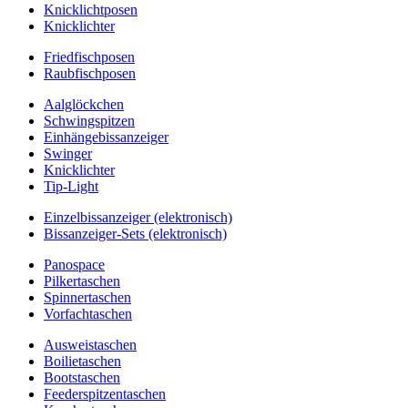
Knicklichtposen
Knicklichter
Friedfischposen
Raubfischposen
Aalglöckchen
Schwingspitzen
Einhängebissanzeiger
Swinger
Knicklichter
Tip-Light
Einzelbissanzeiger (elektronisch)
Bissanzeiger-Sets (elektronisch)
Panospace
Pilkertaschen
Spinnertaschen
Vorfachtaschen
Ausweistaschen
Boilietaschen
Bootstaschen
Feederspitzentaschen