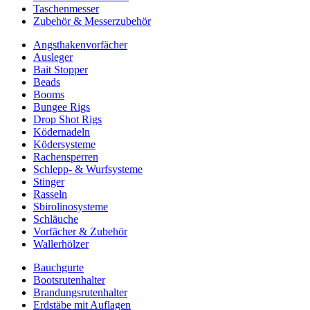
Taschenmesser
Zubehör & Messerzubehör
Angsthakenvorfächer
Ausleger
Bait Stopper
Beads
Booms
Bungee Rigs
Drop Shot Rigs
Ködernadeln
Ködersysteme
Rachensperren
Schlepp- & Wurfsysteme
Stinger
Rasseln
Sbirolinosysteme
Schläuche
Vorfächer & Zubehör
Wallerhölzer
Bauchgurte
Bootsrutenhalter
Brandungsrutenhalter
Erdstäbe mit Auflagen