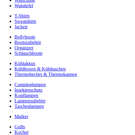
Watschuhe
Watstiefel
T-Shirts
Sweatshirts
Jacken
Bellyboote
Bootszubehör
Organizer
Schlauchboote
Kühlakkus
Kühlboxen & Kühltaschen
Thermobecher & Thermokannen
Campinglampen
Insektenschutz
Kopflampen
Lampenzubehör
Taschenlampen
Marker
Grills
Kocher