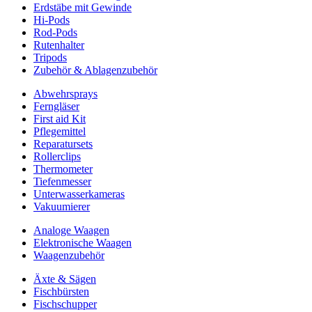
Erdstäbe mit Gewinde
Hi-Pods
Rod-Pods
Rutenhalter
Tripods
Zubehör & Ablagenzubehör
Abwehrsprays
Ferngläser
First aid Kit
Pflegemittel
Reparatursets
Rollerclips
Thermometer
Tiefenmesser
Unterwasserkameras
Vakuumierer
Analoge Waagen
Elektronische Waagen
Waagenzubehör
Äxte & Sägen
Fischbürsten
Fischschupper