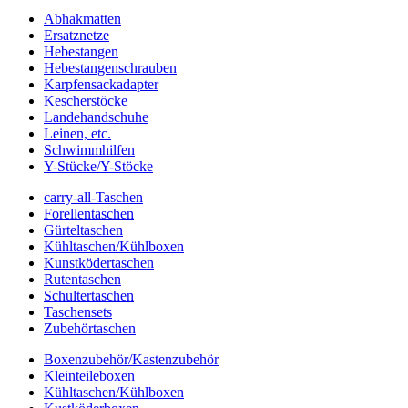
Abhakmatten
Ersatznetze
Hebestangen
Hebestangenschrauben
Karpfensackadapter
Kescherstöcke
Landehandschuhe
Leinen, etc.
Schwimmhilfen
Y-Stücke/Y-Stöcke
carry-all-Taschen
Forellentaschen
Gürteltaschen
Kühltaschen/Kühlboxen
Kunstködertaschen
Rutentaschen
Schultertaschen
Taschensets
Zubehörtaschen
Boxenzubehör/Kastenzubehör
Kleinteileboxen
Kühltaschen/Kühlboxen