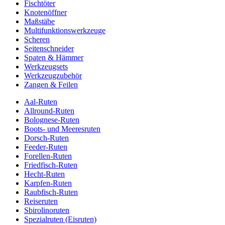
Fischtöter
Knotenöffner
Maßstäbe
Multifunktionswerkzeuge
Scheren
Seitenschneider
Spaten & Hämmer
Werkzeugsets
Werkzeugzubehör
Zangen & Feilen
Aal-Ruten
Allround-Ruten
Bolognese-Ruten
Boots- und Meeresruten
Dorsch-Ruten
Feeder-Ruten
Forellen-Ruten
Friedfisch-Ruten
Hecht-Ruten
Karpfen-Ruten
Raubfisch-Ruten
Reiseruten
Sbirolinoruten
Spezialruten (Eisruten)