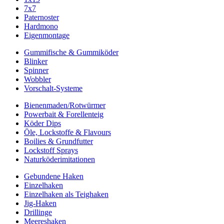
7x7
Paternoster
Hardmono
Eigenmontage
Gummifische & Gummiköder
Blinker
Spinner
Wobbler
Vorschalt-Systeme
Bienenmaden/Rotwürmer
Powerbait & Forellenteig
Köder Dips
Öle, Lockstoffe & Flavours
Boilies & Grundfutter
Lockstoff Sprays
Naturköderimitationen
Gebundene Haken
Einzelhaken
Einzelhaken als Teighaken
Jig-Haken
Drillinge
Meereshaken