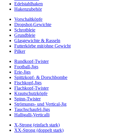
Edelstahlhaken
Hakenzubehör
Vorschaltköpfe
Dropshot-Gewichte
Schrotbleie
Grundbleie
Glasgewichte & Rasseln
Futterkörbe mit/ohne Gewicht
Pilker
Rundkopf-Twister
Football-Jigs
Erie-Jigs
Spittzkopf- & Dorschbombe
Fischkopf-Jigs
Flachkopf-Twister
Krautschutzköpfe
Spinn-Twister
Strömungs- und Vertical-Jig
Tauchschaufel-Jigs
Halligalli-Verticalli
X-Strong (einfach stark)
XX-Strong (doppelt stark)