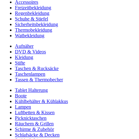
Accessoires
Freizeitbekleidung
Regenbekleidung
Schuhe & Stiefel
Sicherheitsbekleidung
Thermobekleidung
Watbekleidung
Aufnäher
DVD & Videos
Kleidung
Stifte
Taschen & Rucksäcke
Taschenlampen
Tassen & Thermobecher
Tablet Halterung
Boote
Kühlbehälter & Kühlakkus
Lampen
Luftbetten & Kissen
Picknicktaschen
Räuchern & Grillen
Schirme & Zubehör
Schlafsäcke & Decken