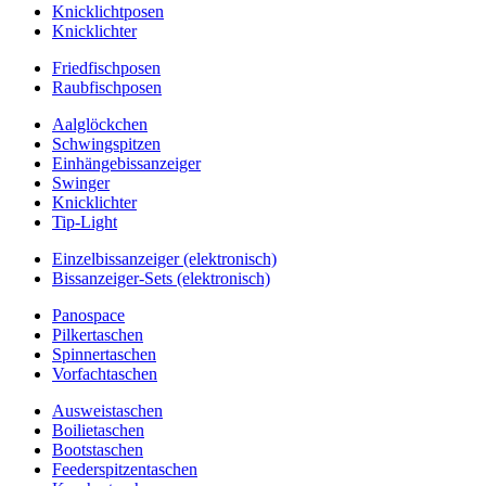
Knicklichtposen
Knicklichter
Friedfischposen
Raubfischposen
Aalglöckchen
Schwingspitzen
Einhängebissanzeiger
Swinger
Knicklichter
Tip-Light
Einzelbissanzeiger (elektronisch)
Bissanzeiger-Sets (elektronisch)
Panospace
Pilkertaschen
Spinnertaschen
Vorfachtaschen
Ausweistaschen
Boilietaschen
Bootstaschen
Feederspitzentaschen