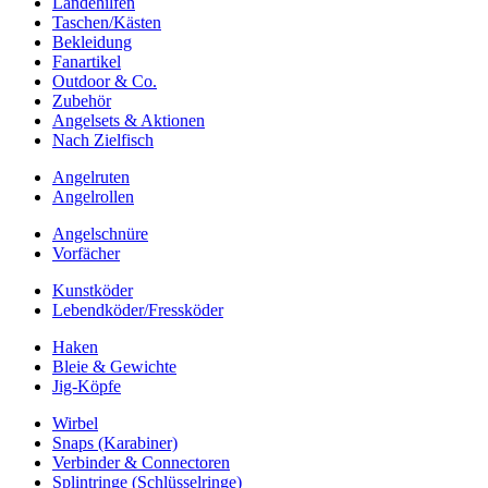
Landehilfen
Taschen/Kästen
Bekleidung
Fanartikel
Outdoor & Co.
Zubehör
Angelsets & Aktionen
Nach Zielfisch
Angelruten
Angelrollen
Angelschnüre
Vorfächer
Kunstköder
Lebendköder/Fressköder
Haken
Bleie & Gewichte
Jig-Köpfe
Wirbel
Snaps (Karabiner)
Verbinder & Connectoren
Splintringe (Schlüsselringe)