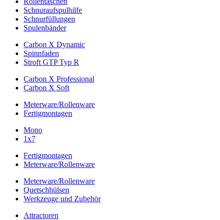
Rollentaschen
Schnuraufspulhilfe
Schnurfüllungen
Spulenbänder
Carbon X Dynamic
Spinnfaden
Stroft GTP Typ R
Carbon X Professional
Carbon X Soft
Meterware/Rollenware
Fertigmontagen
Mono
1x7
Fertigmontagen
Meterware/Rollenware
Meterware/Rollenware
Quetschhülsen
Werkzeuge und Zubehör
Attractoren