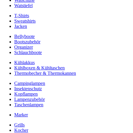
Watschuhe
Watstiefel
T-Shirts
Sweatshirts
Jacken
Bellyboote
Bootszubehör
Organizer
Schlauchboote
Kühlakkus
Kühlboxen & Kühltaschen
Thermobecher & Thermokannen
Campinglampen
Insektenschutz
Kopflampen
Lampenzubehör
Taschenlampen
Marker
Grills
Kocher