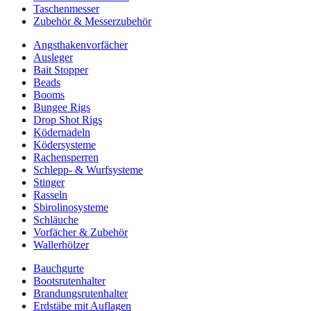
Taschenmesser
Zubehör & Messerzubehör
Angsthakenvorfächer
Ausleger
Bait Stopper
Beads
Booms
Bungee Rigs
Drop Shot Rigs
Ködernadeln
Ködersysteme
Rachensperren
Schlepp- & Wurfsysteme
Stinger
Rasseln
Sbirolinosysteme
Schläuche
Vorfächer & Zubehör
Wallerhölzer
Bauchgurte
Bootsrutenhalter
Brandungsrutenhalter
Erdstäbe mit Auflagen