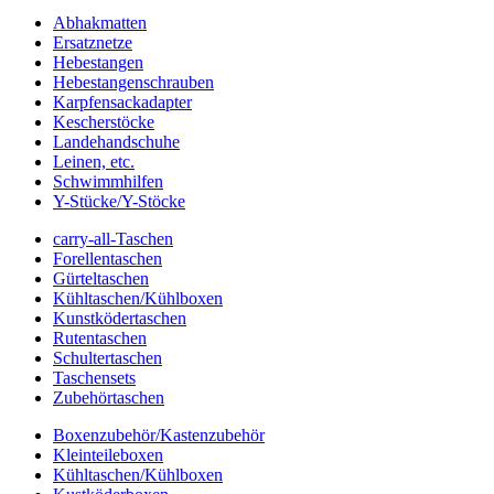
Abhakmatten
Ersatznetze
Hebestangen
Hebestangenschrauben
Karpfensackadapter
Kescherstöcke
Landehandschuhe
Leinen, etc.
Schwimmhilfen
Y-Stücke/Y-Stöcke
carry-all-Taschen
Forellentaschen
Gürteltaschen
Kühltaschen/Kühlboxen
Kunstködertaschen
Rutentaschen
Schultertaschen
Taschensets
Zubehörtaschen
Boxenzubehör/Kastenzubehör
Kleinteileboxen
Kühltaschen/Kühlboxen