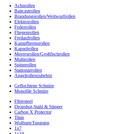
Achsrollen
Baitcastrollen
Brandungsrollen/Weitwurfrollen
Elektrorollen
Federrollen
Fliegenrollen
Freilaufrollen
Kampfbremsrollen
Kapselrollen
Meeresrollen/Großfischrollen
Multirollen
Spinnrollen
Stationärrollen
Angelrollenzubehör
Geflochtene Schnüre
Monofile Schnüre
Fibresteel
Dropshot-Stahl & Stinger
Carbon X Protector
Titan
Wolfram/Tungsten
1x7
1x19