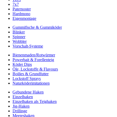
7x7
Paternoster
Hardmono
Eigenmontage
Gummifische & Gummiköder
Blinker
Spinner
Wobbler
Vorschalt-Systeme
Bienenmaden/Rotwürmer
Powerbait & Forellenteig
Köder Dips
Öle, Lockstoffe & Flavours
Boilies & Grundfutter
Lockstoff Sprays
Naturköderimitationen
Gebundene Haken
Einzelhaken
Einzelhaken als Teighaken
Jig-Haken
Drillinge
Meereshaken