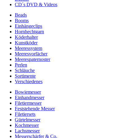
CD´s DVD & Videos
Beads
Booms
Einhängeclips
Hornhechtgarn
Köderhalter
Kunstköder
Meeressystem
Meeresvorfächer
Meerespaternoster
Perlen
Schläuche
Sortimente
Verschiedenes
Bowiemesser
Einhandmesser
Filetiermesser
Feststehende Messer
Filetiersets
Gürtelmesser
Kochmesser
Lachsmesser
Messerschärfer & Co.