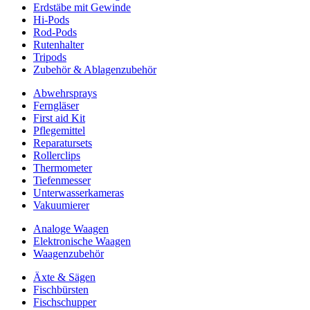
Erdstäbe mit Gewinde
Hi-Pods
Rod-Pods
Rutenhalter
Tripods
Zubehör & Ablagenzubehör
Abwehrsprays
Ferngläser
First aid Kit
Pflegemittel
Reparatursets
Rollerclips
Thermometer
Tiefenmesser
Unterwasserkameras
Vakuumierer
Analoge Waagen
Elektronische Waagen
Waagenzubehör
Äxte & Sägen
Fischbürsten
Fischschupper