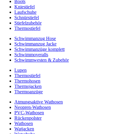
Boots
Kniestiefel
Laufschuhe
Schnürstiefel
Stiefelzubehör
Thermostiefel
Schwimmanzug Hose
Schwimmanzug Jacke
Schwimmanzüge komplett
Schwimmoveralls
Schwimmwesten & Zubehör
Lupen
Thermostiefel
Thermohosen
Thermojacken
Thermoanzüge
Atmungsaktive Wathosen
Neopren-Wathosen
PVC-Wathosen
Rückenpolster
Wathosen
Watjacken