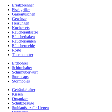
Ersatzbrenner
Fischgriller
Gaskartuschen
Gewürze
Heizungen
Kochersets
Räucheraufsätze
Räucherhaken
Räucherlaugen
Räuchermehle
Roste
Thermometer
Erdbohrer
Schirmhalter
Schirmüberwurf
Stormcaps
Stormpoles
Getränkehalter
Kissen
Organizer
Schutzbezüge
Stuhlaufsatz für Liegen