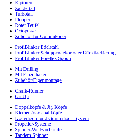
Riptoren
Zandertail
Turbotail
Plopper
Roter Teufel
Octopusse
Zubehör für Gummiköder
ProfiBlinker Edelstahl
ProfiBlinker Schuppendekor oder Effektlackierung
ProfiBlinker Forellex Spoon
Mit Drilling
Mit Einzelhaken
Zubehör/Eigenmontage
Crank-Runner
Go Up
Doppelköpfe & Jig-Köpfe
Kiemen-Vorschaltköpfe
Köderfisch- und Gummifisch-System
Propeller-Systeme
Spinner-Weitwurfköpfe
Tandem-Spinner