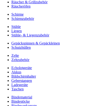
Räucher & Grillzubehör
Räucheröfen
Schirme
Schirmzubehör
Stühle
Liegen
Stühle- & Liegenzubehör
Gepäckspinnen & Gepäckleinen
Schutzhüllen
Zelte
Zeltzubehör
Echolotgeräte
Akkus
Bildschirmhalter
Geberstangen
Ladegeräte
Taschen
Bindematerial
Bindestöcke
Bindewerkzeuge