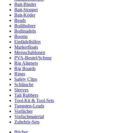
Bait-Binder
Bait-Stopper
Bait-Köder
Beads
Boilibohrer
Boilinadeln
Booms
Einfädelhilfen
Markerfloats
Messschablonen
PVA-Beutel/Schnur
Rig Aligners
Rig Boards
Rings
Safety Clips
Schläuche
Sleeves
Tail Rubbers
Tool-Kit & Tool-Sets
Tungsten-Leads
Vorfächer
Vorfachmaterial
Zubehör-Sets
Bücher