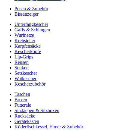
Posen & Zubehör
Bissanzeiger
Unterfangkescher
Gaffs & Schlingen
Wurfnetze
Krebsteller
Karpfensäcke
Kescherköpfe
Lip-Grips
Reusen
Senken
Setzkescher
Watkescher
Kescherzubehör
Taschen
Boxen
Futterale
Sitzkiepen & Sitzboxen
Rucksäcke
Gerätekästen
Köderfischkessel, Eimer & Zubehör