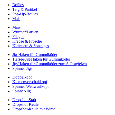
Boilies
Teig & Partikel
Pop-Up-Boilies
Mais
Mais
Würmer/Larven
Fliegen
Krebse & Frösche
Kleintiere & Sonstiges
Jig-Haken für Gummiköder
Tiefsee-Jig-Haken für Gummiköder
Jig-Haken für Gummiköder zum Selbstgießen
Spinner-Jigs
Doppelkopf
Kiemenvorschaltkopf
Spinner-Weitwurfkopf
Spinner-Jig
Dropshot-Stab
Dropshot-Keule
Dropshot-Keule mit Wirbel