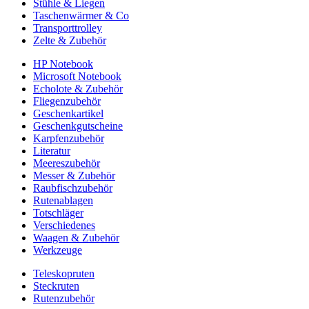
Stühle & Liegen
Taschenwärmer & Co
Transporttrolley
Zelte & Zubehör
HP Notebook
Microsoft Notebook
Echolote & Zubehör
Fliegenzubehör
Geschenkartikel
Geschenkgutscheine
Karpfenzubehör
Literatur
Meereszubehör
Messer & Zubehör
Raubfischzubehör
Rutenablagen
Totschläger
Verschiedenes
Waagen & Zubehör
Werkzeuge
Teleskopruten
Steckruten
Rutenzubehör