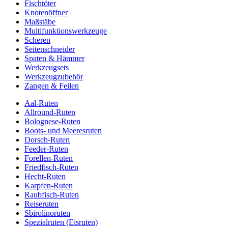
Fischtöter
Knotenöffner
Maßstäbe
Multifunktionswerkzeuge
Scheren
Seitenschneider
Spaten & Hämmer
Werkzeugsets
Werkzeugzubehör
Zangen & Feilen
Aal-Ruten
Allround-Ruten
Bolognese-Ruten
Boots- und Meeresruten
Dorsch-Ruten
Feeder-Ruten
Forellen-Ruten
Friedfisch-Ruten
Hecht-Ruten
Karpfen-Ruten
Raubfisch-Ruten
Reiseruten
Sbirolinoruten
Spezialruten (Eisruten)