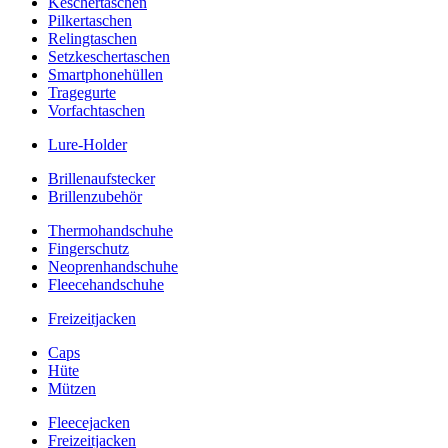
Keschertaschen
Pilkertaschen
Relingtaschen
Setzkeschertaschen
Smartphonehüllen
Tragegurte
Vorfachtaschen
Lure-Holder
Brillenaufstecker
Brillenzubehör
Thermohandschuhe
Fingerschutz
Neoprenhandschuhe
Fleecehandschuhe
Freizeitjacken
Caps
Hüte
Mützen
Fleecejacken
Freizeitjacken