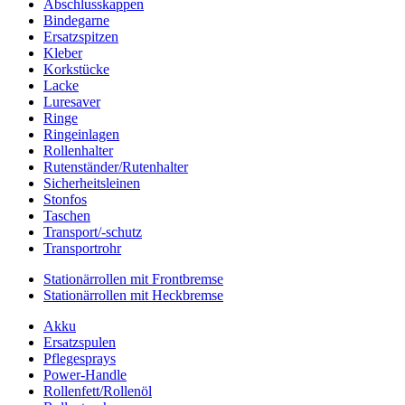
Abschlusskappen
Bindegarne
Ersatzspitzen
Kleber
Korkstücke
Lacke
Luresaver
Ringe
Ringeinlagen
Rollenhalter
Rutenständer/Rutenhalter
Sicherheitsleinen
Stonfos
Taschen
Transport/-schutz
Transportrohr
Stationärrollen mit Frontbremse
Stationärrollen mit Heckbremse
Akku
Ersatzspulen
Pflegesprays
Power-Handle
Rollenfett/Rollenöl