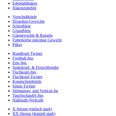
Edelstahlhaken
Hakenzubehör
Vorschaltköpfe
Dropshot-Gewichte
Schrotbleie
Grundbleie
Glasgewichte & Rasseln
Futterkörbe mit/ohne Gewicht
Pilker
Rundkopf-Twister
Football-Jigs
Erie-Jigs
Spittzkopf- & Dorschbombe
Fischkopf-Jigs
Flachkopf-Twister
Krautschutzköpfe
Spinn-Twister
Strömungs- und Vertical-Jig
Tauchschaufel-Jigs
Halligalli-Verticalli
X-Strong (einfach stark)
XX-Strong (doppelt stark)