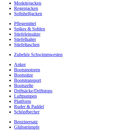
Moskitojacken
Regenjacken
Softshelljacken
Pflegemittel
Spikes & Sohlen
Stiefeleinsätze
Stiefelhalter
Stiefeltaschen
Zubehör Schwimmwesten
Anker
Bootsmotoren
Bootssitze
Bootstransport
Bootszelte
Driftsäcke/Driftstops
Luftpumpen
Plattform
Ruder & Paddel
Schöpfbecher
Benzinersatz
Glühstrümpfe