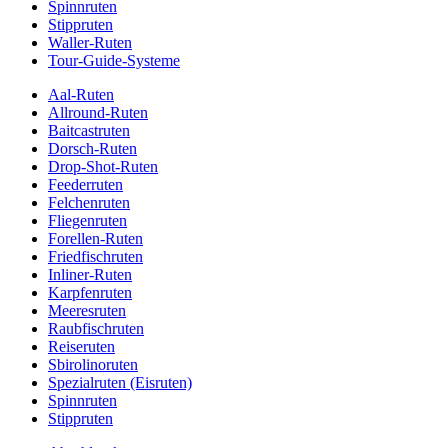
Spinnruten
Stippruten
Waller-Ruten
Tour-Guide-Systeme
Aal-Ruten
Allround-Ruten
Baitcastruten
Dorsch-Ruten
Drop-Shot-Ruten
Feederruten
Felchenruten
Fliegenruten
Forellen-Ruten
Friedfischruten
Inliner-Ruten
Karpfenruten
Meeresruten
Raubfischruten
Reiseruten
Sbirolinoruten
Spezialruten (Eisruten)
Spinnruten
Stippruten