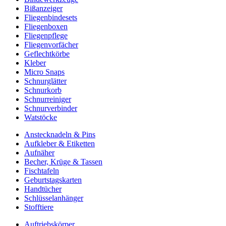
Bißanzeiger
Fliegenbindesets
Fliegenboxen
Fliegenpflege
Fliegenvorfächer
Geflechtkörbe
Kleber
Micro Snaps
Schnurglätter
Schnurkorb
Schnurreiniger
Schnurverbinder
Watstöcke
Anstecknadeln & Pins
Aufkleber & Etiketten
Aufnäher
Becher, Krüge & Tassen
Fischtafeln
Geburtstagskarten
Handtücher
Schlüsselanhänger
Stofftiere
Auftriebskörper