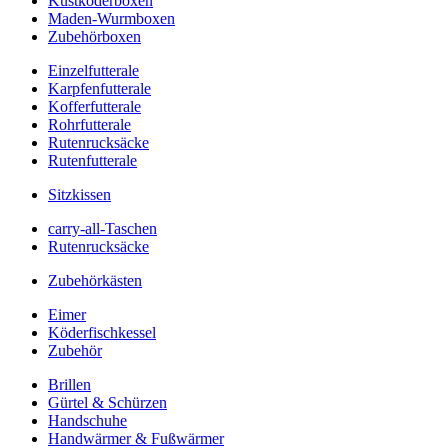
Kustköderboxen
Maden-Wurmboxen
Zubehörboxen
Einzelfutterale
Karpfenfutterale
Kofferfutterale
Rohrfutterale
Rutenrucksäcke
Rutenfutterale
Sitzkissen
carry-all-Taschen
Rutenrucksäcke
Zubehörkästen
Eimer
Köderfischkessel
Zubehör
Brillen
Gürtel & Schürzen
Handschuhe
Handwärmer & Fußwärmer