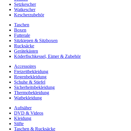
Setzkescher
Watkescher
Kescherzubehör
Taschen
Boxen
Futterale
Sitzkiepen & Sitzboxen
Rucksäcke
Gerätekästen
Köderfischkessel, Eimer & Zubehör
Accessoires
Freizeitbekleidung
Regenbekleidung
Schuhe & Stiefel
Sicherheitsbekleidung
Thermobekleidung
Watbekleidung
Aufnäher
DVD & Videos
Kleidung
Stifte
Taschen & Rucksäcke