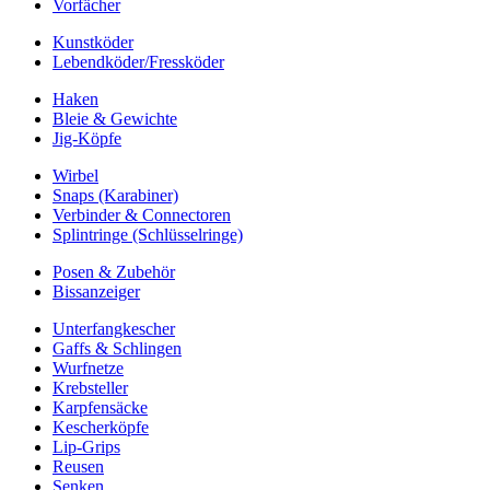
Vorfächer
Kunstköder
Lebendköder/Fressköder
Haken
Bleie & Gewichte
Jig-Köpfe
Wirbel
Snaps (Karabiner)
Verbinder & Connectoren
Splintringe (Schlüsselringe)
Posen & Zubehör
Bissanzeiger
Unterfangkescher
Gaffs & Schlingen
Wurfnetze
Krebsteller
Karpfensäcke
Kescherköpfe
Lip-Grips
Reusen
Senken