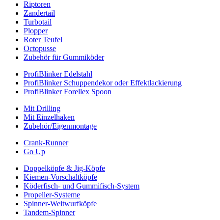
Riptoren
Zandertail
Turbotail
Plopper
Roter Teufel
Octopusse
Zubehör für Gummiköder
ProfiBlinker Edelstahl
ProfiBlinker Schuppendekor oder Effektlackierung
ProfiBlinker Forellex Spoon
Mit Drilling
Mit Einzelhaken
Zubehör/Eigenmontage
Crank-Runner
Go Up
Doppelköpfe & Jig-Köpfe
Kiemen-Vorschaltköpfe
Köderfisch- und Gummifisch-System
Propeller-Systeme
Spinner-Weitwurfköpfe
Tandem-Spinner