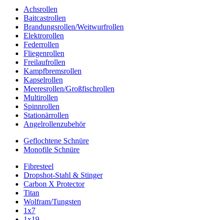
Achsrollen
Baitcastrollen
Brandungsrollen/Weitwurfrollen
Elektrorollen
Federrollen
Fliegenrollen
Freilaufrollen
Kampfbremsrollen
Kapselrollen
Meeresrollen/Großfischrollen
Multirollen
Spinnrollen
Stationärrollen
Angelrollenzubehör
Geflochtene Schnüre
Monofile Schnüre
Fibresteel
Dropshot-Stahl & Stinger
Carbon X Protector
Titan
Wolfram/Tungsten
1x7
1x19