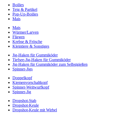
Boilies
Teig & Partikel
Pop-Up-Boilies
Mais
Mais
Würmer/Larven
Fliegen
Krebse & Frösche
Kleintiere & Sonstiges
Jig-Haken für Gummiköder
Tiefsee-Jig-Haken für Gummiköder
Jig-Haken für Gummiköder zum Selbstgießen
Spinner-Jigs
Doppelkopf
Kiemenvorschaltkopf
Spinner-Weitwurfkopf
Spinner-Jig
Dropshot-Stab
Dropshot-Keule
Dropshot-Keule mit Wirbel