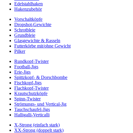
Edelstahlhaken
Hakenzubehör
Vorschaltköpfe
Dropshot-Gewichte
Schrotbleie
Grundbleie
Glasgewichte & Rasseln
Futterkörbe mit/ohne Gewicht
Pilker
Rundkopf-Twister
Football-Jigs
Erie-Jigs
Spittzkopf- & Dorschbombe
Fischkopf-Jigs
Flachkopf-Twister
Krautschutzköpfe
Spinn-Twister
Strömungs- und Vertical-Jig
Tauchschaufel-Jigs
Halligalli-Verticalli
X-Strong (einfach stark)
XX-Strong (doppelt stark)