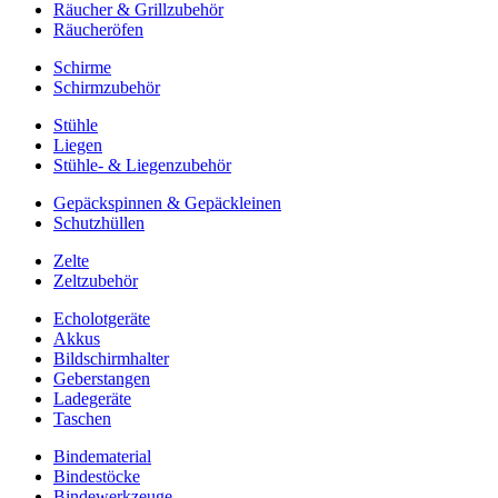
Räucher & Grillzubehör
Räucheröfen
Schirme
Schirmzubehör
Stühle
Liegen
Stühle- & Liegenzubehör
Gepäckspinnen & Gepäckleinen
Schutzhüllen
Zelte
Zeltzubehör
Echolotgeräte
Akkus
Bildschirmhalter
Geberstangen
Ladegeräte
Taschen
Bindematerial
Bindestöcke
Bindewerkzeuge