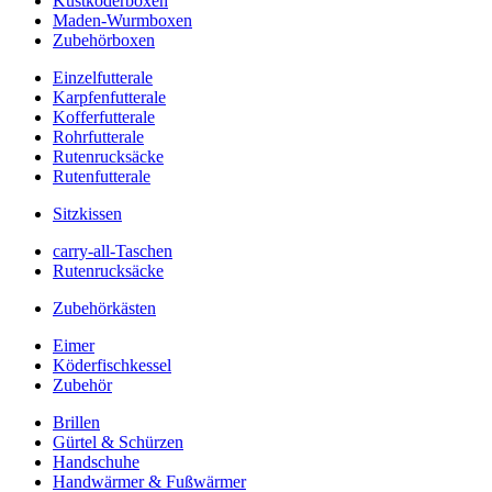
Kustköderboxen
Maden-Wurmboxen
Zubehörboxen
Einzelfutterale
Karpfenfutterale
Kofferfutterale
Rohrfutterale
Rutenrucksäcke
Rutenfutterale
Sitzkissen
carry-all-Taschen
Rutenrucksäcke
Zubehörkästen
Eimer
Köderfischkessel
Zubehör
Brillen
Gürtel & Schürzen
Handschuhe
Handwärmer & Fußwärmer