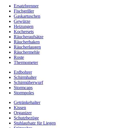
Ersatzbrenner
Fischgriller
Gaskartuschen
Gewürze
Heizungen
Kochersets
Räucheraufsätze
Räucherhaken
Räucherlaugen
Räuchermehle
Roste
Thermometer
Erdbohrer
Schirmhalter
Schirmüberwurf
Stormcaps
Stormpoles
Getränkehalter
Kissen
Organizer
Schutzbezüge
Stuhlaufsatz für Liegen