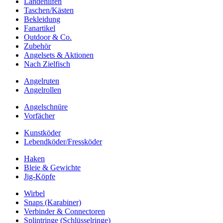
Landehilfen
Taschen/Kästen
Bekleidung
Fanartikel
Outdoor & Co.
Zubehör
Angelsets & Aktionen
Nach Zielfisch
Angelruten
Angelrollen
Angelschnüre
Vorfächer
Kunstköder
Lebendköder/Fressköder
Haken
Bleie & Gewichte
Jig-Köpfe
Wirbel
Snaps (Karabiner)
Verbinder & Connectoren
Splintringe (Schlüsselringe)