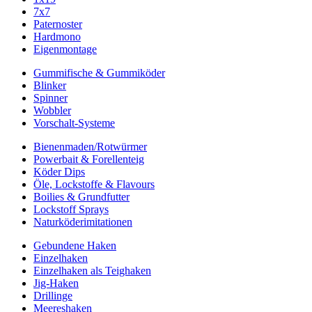
7x7
Paternoster
Hardmono
Eigenmontage
Gummifische & Gummiköder
Blinker
Spinner
Wobbler
Vorschalt-Systeme
Bienenmaden/Rotwürmer
Powerbait & Forellenteig
Köder Dips
Öle, Lockstoffe & Flavours
Boilies & Grundfutter
Lockstoff Sprays
Naturköderimitationen
Gebundene Haken
Einzelhaken
Einzelhaken als Teighaken
Jig-Haken
Drillinge
Meereshaken