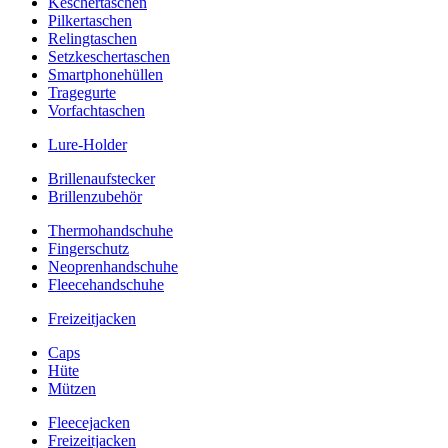
Keschertaschen
Pilkertaschen
Relingtaschen
Setzkeschertaschen
Smartphonehüllen
Tragegurte
Vorfachtaschen
Lure-Holder
Brillenaufstecker
Brillenzubehör
Thermohandschuhe
Fingerschutz
Neoprenhandschuhe
Fleecehandschuhe
Freizeitjacken
Caps
Hüte
Mützen
Fleecejacken
Freizeitjacken