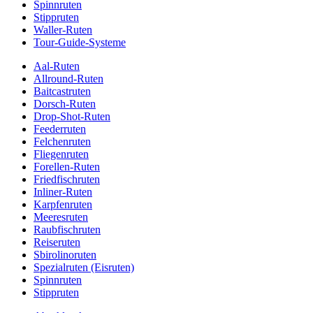
Spinnruten
Stippruten
Waller-Ruten
Tour-Guide-Systeme
Aal-Ruten
Allround-Ruten
Baitcastruten
Dorsch-Ruten
Drop-Shot-Ruten
Feederruten
Felchenruten
Fliegenruten
Forellen-Ruten
Friedfischruten
Inliner-Ruten
Karpfenruten
Meeresruten
Raubfischruten
Reiseruten
Sbirolinoruten
Spezialruten (Eisruten)
Spinnruten
Stippruten