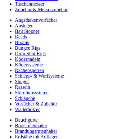
Taschenmesser
Zubehör & Messerzubehör
Angsthakenvorfächer
Ausleger
Bait Stopper
Beads
Booms
Bungee Rigs
Drop Shot Rigs
Ködernadeln
Ködersysteme
Rachensperren
Schlepp- & Wurfsysteme
Stinger
Rasseln
Sbirolinosysteme
Schläuche
Vorfächer & Zubehör
Wallerhölzer
Bauchgurte
Bootsrutenhalter
Brandungsrutenhalter
Erdstäbe mit Auflagen