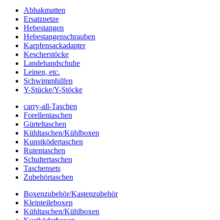
Abhakmatten
Ersatznetze
Hebestangen
Hebestangenschrauben
Karpfensackadapter
Kescherstöcke
Landehandschuhe
Leinen, etc.
Schwimmhilfen
Y-Stücke/Y-Stöcke
carry-all-Taschen
Forellentaschen
Gürteltaschen
Kühltaschen/Kühlboxen
Kunstködertaschen
Rutentaschen
Schultertaschen
Taschensets
Zubehörtaschen
Boxenzubehör/Kastenzubehör
Kleinteileboxen
Kühltaschen/Kühlboxen