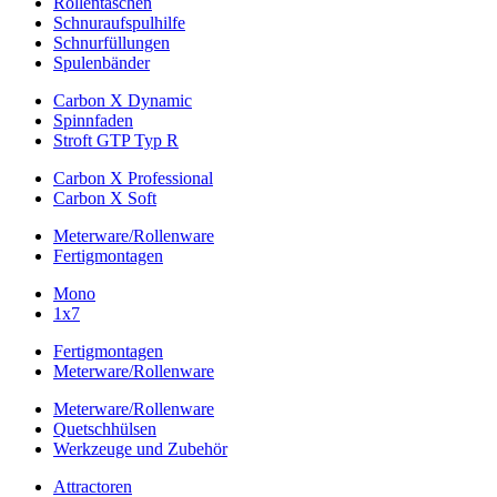
Rollentaschen
Schnuraufspulhilfe
Schnurfüllungen
Spulenbänder
Carbon X Dynamic
Spinnfaden
Stroft GTP Typ R
Carbon X Professional
Carbon X Soft
Meterware/Rollenware
Fertigmontagen
Mono
1x7
Fertigmontagen
Meterware/Rollenware
Meterware/Rollenware
Quetschhülsen
Werkzeuge und Zubehör
Attractoren