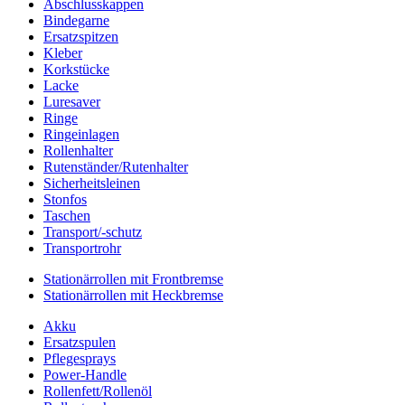
Abschlusskappen
Bindegarne
Ersatzspitzen
Kleber
Korkstücke
Lacke
Luresaver
Ringe
Ringeinlagen
Rollenhalter
Rutenständer/Rutenhalter
Sicherheitsleinen
Stonfos
Taschen
Transport/-schutz
Transportrohr
Stationärrollen mit Frontbremse
Stationärrollen mit Heckbremse
Akku
Ersatzspulen
Pflegesprays
Power-Handle
Rollenfett/Rollenöl