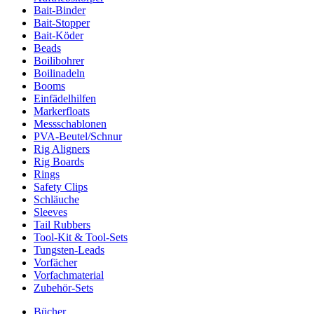
Bait-Binder
Bait-Stopper
Bait-Köder
Beads
Boilibohrer
Boilinadeln
Booms
Einfädelhilfen
Markerfloats
Messschablonen
PVA-Beutel/Schnur
Rig Aligners
Rig Boards
Rings
Safety Clips
Schläuche
Sleeves
Tail Rubbers
Tool-Kit & Tool-Sets
Tungsten-Leads
Vorfächer
Vorfachmaterial
Zubehör-Sets
Bücher