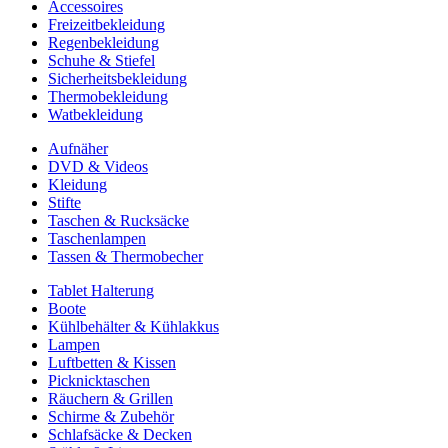
Accessoires
Freizeitbekleidung
Regenbekleidung
Schuhe & Stiefel
Sicherheitsbekleidung
Thermobekleidung
Watbekleidung
Aufnäher
DVD & Videos
Kleidung
Stifte
Taschen & Rucksäcke
Taschenlampen
Tassen & Thermobecher
Tablet Halterung
Boote
Kühlbehälter & Kühlakkus
Lampen
Luftbetten & Kissen
Picknicktaschen
Räuchern & Grillen
Schirme & Zubehör
Schlafsäcke & Decken