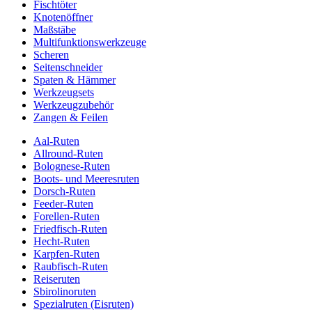
Fischtöter
Knotenöffner
Maßstäbe
Multifunktionswerkzeuge
Scheren
Seitenschneider
Spaten & Hämmer
Werkzeugsets
Werkzeugzubehör
Zangen & Feilen
Aal-Ruten
Allround-Ruten
Bolognese-Ruten
Boots- und Meeresruten
Dorsch-Ruten
Feeder-Ruten
Forellen-Ruten
Friedfisch-Ruten
Hecht-Ruten
Karpfen-Ruten
Raubfisch-Ruten
Reiseruten
Sbirolinoruten
Spezialruten (Eisruten)