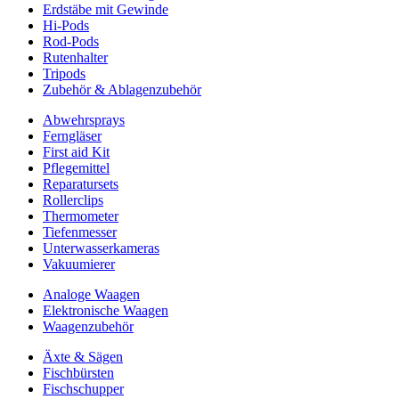
Erdstäbe mit Gewinde
Hi-Pods
Rod-Pods
Rutenhalter
Tripods
Zubehör & Ablagenzubehör
Abwehrsprays
Ferngläser
First aid Kit
Pflegemittel
Reparatursets
Rollerclips
Thermometer
Tiefenmesser
Unterwasserkameras
Vakuumierer
Analoge Waagen
Elektronische Waagen
Waagenzubehör
Äxte & Sägen
Fischbürsten
Fischschupper