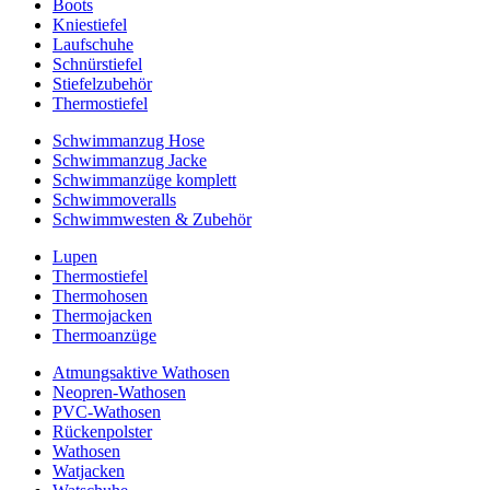
Boots
Kniestiefel
Laufschuhe
Schnürstiefel
Stiefelzubehör
Thermostiefel
Schwimmanzug Hose
Schwimmanzug Jacke
Schwimmanzüge komplett
Schwimmoveralls
Schwimmwesten & Zubehör
Lupen
Thermostiefel
Thermohosen
Thermojacken
Thermoanzüge
Atmungsaktive Wathosen
Neopren-Wathosen
PVC-Wathosen
Rückenpolster
Wathosen
Watjacken