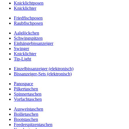
Knicklichtposen
Knicklichter
Friedfischposen
Raubfischposen
Aalglöckchen
Schwingspitzen
Einhängebissanzeiger
Swinger
Knicklichter
Tip-Light
Einzelbissanzeiger (elektronisch)
Bissanzeiger-Sets (elektronisch)
Panospace
Pilkertaschen
Spinnertaschen
Vorfachtaschen
Ausweistaschen
Boilietaschen
Bootstaschen
Feederspitzentaschen