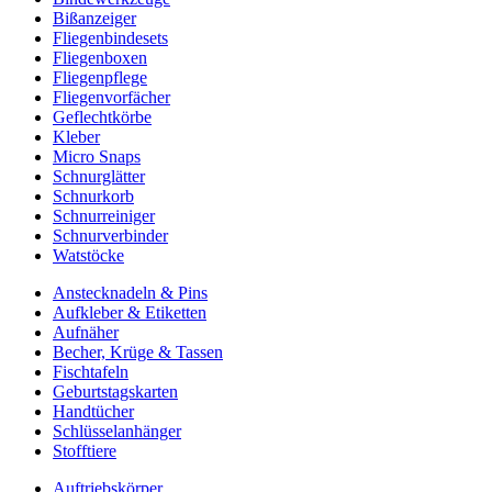
Bißanzeiger
Fliegenbindesets
Fliegenboxen
Fliegenpflege
Fliegenvorfächer
Geflechtkörbe
Kleber
Micro Snaps
Schnurglätter
Schnurkorb
Schnurreiniger
Schnurverbinder
Watstöcke
Anstecknadeln & Pins
Aufkleber & Etiketten
Aufnäher
Becher, Krüge & Tassen
Fischtafeln
Geburtstagskarten
Handtücher
Schlüsselanhänger
Stofftiere
Auftriebskörper