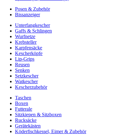
Posen & Zubehör
Bissanzeiger
Unterfangkescher
Gaffs & Schlingen
Wurfnetze
Krebsteller
Karpfensäcke
Kescherköpfe
Lip-Grips
Reusen
Senken
Setzkescher
Watkescher
Kescherzubehör
Taschen
Boxen
Futterale
Sitzkiepen & Sitzboxen
Rucksäcke
Gerätekästen
Köderfischkessel, Eimer & Zubehör