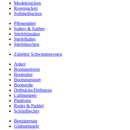
Moskitojacken
Regenjacken
Softshelljacken
Pflegemittel
Spikes & Sohlen
Stiefeleinsätze
Stiefelhalter
Stiefeltaschen
Zubehör Schwimmwesten
Anker
Bootsmotoren
Bootssitze
Bootstransport
Bootszelte
Driftsäcke/Driftstops
Luftpumpen
Plattform
Ruder & Paddel
Schöpfbecher
Benzinersatz
Glühstrümpfe