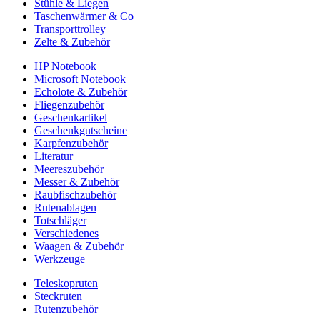
Stühle & Liegen
Taschenwärmer & Co
Transporttrolley
Zelte & Zubehör
HP Notebook
Microsoft Notebook
Echolote & Zubehör
Fliegenzubehör
Geschenkartikel
Geschenkgutscheine
Karpfenzubehör
Literatur
Meereszubehör
Messer & Zubehör
Raubfischzubehör
Rutenablagen
Totschläger
Verschiedenes
Waagen & Zubehör
Werkzeuge
Teleskopruten
Steckruten
Rutenzubehör