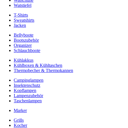
Watschuhe
Watstiefel
T-Shirts
Sweatshirts
Jacken
Bellyboote
Bootszubehör
Organizer
Schlauchboote
Kühlakkus
Kühlboxen & Kühltaschen
Thermobecher & Thermokannen
Campinglampen
Insektenschutz
Kopflampen
Lampenzubehör
Taschenlampen
Marker
Grills
Kocher