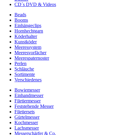
CD´s DVD & Videos
Beads
Booms
Einhängeclips
Hornhechtgarn
Köderhalter
Kunstköder
Meeressystem
Meeresvorfächer
Meerespaternoster
Perlen
Schläuche
Sortimente
Verschiedenes
Bowiemesser
Einhandmesser
Filetiermesser
Feststehende Messer
Filetiersets
Gürtelmesser
Kochmesser
Lachsmesser
Messerschärfer & Co.