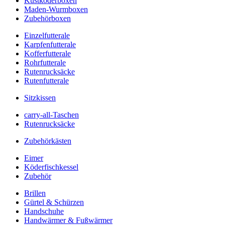
Kustköderboxen
Maden-Wurmboxen
Zubehörboxen
Einzelfutterale
Karpfenfutterale
Kofferfutterale
Rohrfutterale
Rutenrucksäcke
Rutenfutterale
Sitzkissen
carry-all-Taschen
Rutenrucksäcke
Zubehörkästen
Eimer
Köderfischkessel
Zubehör
Brillen
Gürtel & Schürzen
Handschuhe
Handwärmer & Fußwärmer