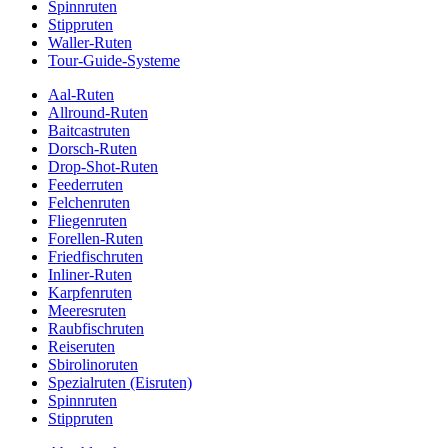
Spinnruten
Stippruten
Waller-Ruten
Tour-Guide-Systeme
Aal-Ruten
Allround-Ruten
Baitcastruten
Dorsch-Ruten
Drop-Shot-Ruten
Feederruten
Felchenruten
Fliegenruten
Forellen-Ruten
Friedfischruten
Inliner-Ruten
Karpfenruten
Meeresruten
Raubfischruten
Reiseruten
Sbirolinoruten
Spezialruten (Eisruten)
Spinnruten
Stippruten