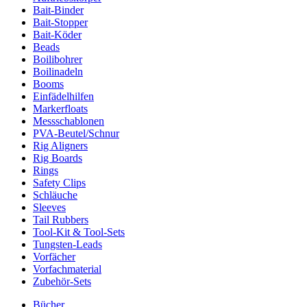
Bait-Binder
Bait-Stopper
Bait-Köder
Beads
Boilibohrer
Boilinadeln
Booms
Einfädelhilfen
Markerfloats
Messschablonen
PVA-Beutel/Schnur
Rig Aligners
Rig Boards
Rings
Safety Clips
Schläuche
Sleeves
Tail Rubbers
Tool-Kit & Tool-Sets
Tungsten-Leads
Vorfächer
Vorfachmaterial
Zubehör-Sets
Bücher