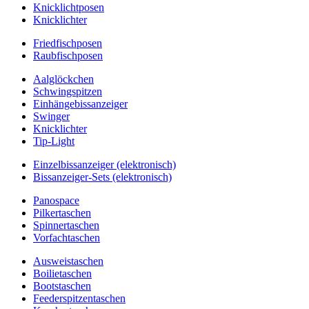
Knicklichtposen
Knicklichter
Friedfischposen
Raubfischposen
Aalglöckchen
Schwingspitzen
Einhängebissanzeiger
Swinger
Knicklichter
Tip-Light
Einzelbissanzeiger (elektronisch)
Bissanzeiger-Sets (elektronisch)
Panospace
Pilkertaschen
Spinnertaschen
Vorfachtaschen
Ausweistaschen
Boilietaschen
Bootstaschen
Feederspitzentaschen