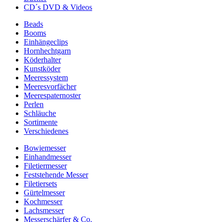
CD´s DVD & Videos
Beads
Booms
Einhängeclips
Hornhechtgarn
Köderhalter
Kunstköder
Meeressystem
Meeresvorfächer
Meerespaternoster
Perlen
Schläuche
Sortimente
Verschiedenes
Bowiemesser
Einhandmesser
Filetiermesser
Feststehende Messer
Filetiersets
Gürtelmesser
Kochmesser
Lachsmesser
Messerschärfer & Co.