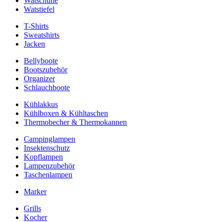
Watschuhe
Watstiefel
T-Shirts
Sweatshirts
Jacken
Bellyboote
Bootszubehör
Organizer
Schlauchboote
Kühlakkus
Kühlboxen & Kühltaschen
Thermobecher & Thermokannen
Campinglampen
Insektenschutz
Kopflampen
Lampenzubehör
Taschenlampen
Marker
Grills
Kocher