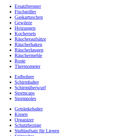
Ersatzbrenner
Fischgriller
Gaskartuschen
Gewürze
Heizungen
Kochersets
Räucheraufsätze
Räucherhaken
Räucherlaugen
Räuchermehle
Roste
Thermometer
Erdbohrer
Schirmhalter
Schirmüberwurf
Stormcaps
Stormpoles
Getränkehalter
Kissen
Organizer
Schutzbezüge
Stuhlaufsatz für Liegen