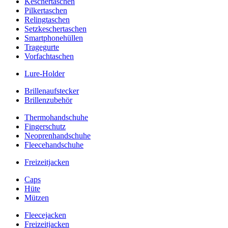
Keschertaschen
Pilkertaschen
Relingtaschen
Setzkeschertaschen
Smartphonehüllen
Tragegurte
Vorfachtaschen
Lure-Holder
Brillenaufstecker
Brillenzubehör
Thermohandschuhe
Fingerschutz
Neoprenhandschuhe
Fleecehandschuhe
Freizeitjacken
Caps
Hüte
Mützen
Fleecejacken
Freizeitjacken