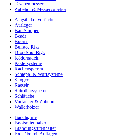
Taschenmesser
Zubehör & Messerzubehör
Angsthakenvorfächer
Ausleger
Bait Stopper
Beads
Booms
Bungee Rigs
Drop Shot Rigs
Ködernadeln
Ködersysteme
Rachensperren
Schlepp- & Wurfsysteme
Stinger
Rasseln
Sbirolinosysteme
Schläuche
Vorfächer & Zubehör
Wallerhölzer
Bauchgurte
Bootsrutenhalter
Brandungsrutenhalter
Erdstäbe mit Auflagen