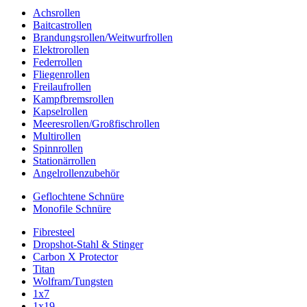
Achsrollen
Baitcastrollen
Brandungsrollen/Weitwurfrollen
Elektrorollen
Federrollen
Fliegenrollen
Freilaufrollen
Kampfbremsrollen
Kapselrollen
Meeresrollen/Großfischrollen
Multirollen
Spinnrollen
Stationärrollen
Angelrollenzubehör
Geflochtene Schnüre
Monofile Schnüre
Fibresteel
Dropshot-Stahl & Stinger
Carbon X Protector
Titan
Wolfram/Tungsten
1x7
1x19