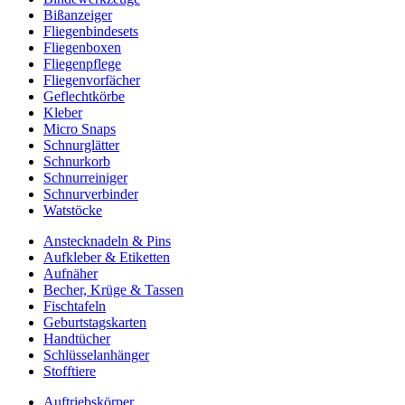
Bißanzeiger
Fliegenbindesets
Fliegenboxen
Fliegenpflege
Fliegenvorfächer
Geflechtkörbe
Kleber
Micro Snaps
Schnurglätter
Schnurkorb
Schnurreiniger
Schnurverbinder
Watstöcke
Anstecknadeln & Pins
Aufkleber & Etiketten
Aufnäher
Becher, Krüge & Tassen
Fischtafeln
Geburtstagskarten
Handtücher
Schlüsselanhänger
Stofftiere
Auftriebskörper