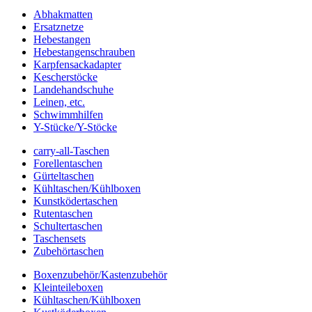
Abhakmatten
Ersatznetze
Hebestangen
Hebestangenschrauben
Karpfensackadapter
Kescherstöcke
Landehandschuhe
Leinen, etc.
Schwimmhilfen
Y-Stücke/Y-Stöcke
carry-all-Taschen
Forellentaschen
Gürteltaschen
Kühltaschen/Kühlboxen
Kunstködertaschen
Rutentaschen
Schultertaschen
Taschensets
Zubehörtaschen
Boxenzubehör/Kastenzubehör
Kleinteileboxen
Kühltaschen/Kühlboxen