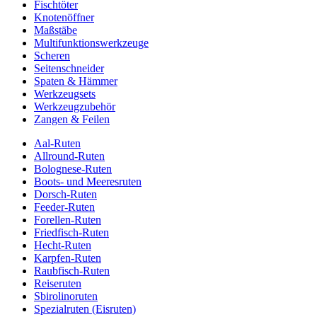
Fischtöter
Knotenöffner
Maßstäbe
Multifunktionswerkzeuge
Scheren
Seitenschneider
Spaten & Hämmer
Werkzeugsets
Werkzeugzubehör
Zangen & Feilen
Aal-Ruten
Allround-Ruten
Bolognese-Ruten
Boots- und Meeresruten
Dorsch-Ruten
Feeder-Ruten
Forellen-Ruten
Friedfisch-Ruten
Hecht-Ruten
Karpfen-Ruten
Raubfisch-Ruten
Reiseruten
Sbirolinoruten
Spezialruten (Eisruten)