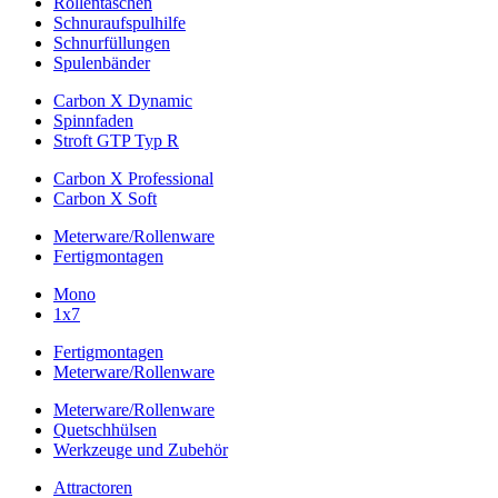
Rollentaschen
Schnuraufspulhilfe
Schnurfüllungen
Spulenbänder
Carbon X Dynamic
Spinnfaden
Stroft GTP Typ R
Carbon X Professional
Carbon X Soft
Meterware/Rollenware
Fertigmontagen
Mono
1x7
Fertigmontagen
Meterware/Rollenware
Meterware/Rollenware
Quetschhülsen
Werkzeuge und Zubehör
Attractoren