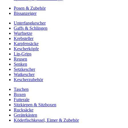
Posen & Zubehör
Bissanzeiger
Unterfangkescher
Gaffs & Schlingen
Wurfnetze
Krebsteller
Karpfensäcke
Kescherköpfe
Lip-Grips
Reusen
Senken
Setzkescher
Watkescher
Kescherzubehör
Taschen
Boxen
Futterale
Sitzkiepen & Sitzboxen
Rucksäcke
Gerätekästen
Köderfischkessel, Eimer & Zubehör