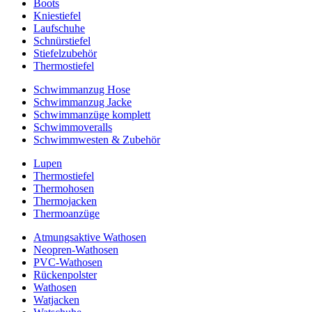
Boots
Kniestiefel
Laufschuhe
Schnürstiefel
Stiefelzubehör
Thermostiefel
Schwimmanzug Hose
Schwimmanzug Jacke
Schwimmanzüge komplett
Schwimmoveralls
Schwimmwesten & Zubehör
Lupen
Thermostiefel
Thermohosen
Thermojacken
Thermoanzüge
Atmungsaktive Wathosen
Neopren-Wathosen
PVC-Wathosen
Rückenpolster
Wathosen
Watjacken