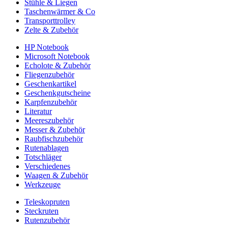
Stühle & Liegen
Taschenwärmer & Co
Transporttrolley
Zelte & Zubehör
HP Notebook
Microsoft Notebook
Echolote & Zubehör
Fliegenzubehör
Geschenkartikel
Geschenkgutscheine
Karpfenzubehör
Literatur
Meereszubehör
Messer & Zubehör
Raubfischzubehör
Rutenablagen
Totschläger
Verschiedenes
Waagen & Zubehör
Werkzeuge
Teleskopruten
Steckruten
Rutenzubehör