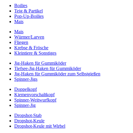
Boilies
Teig & Partikel
Pop-Up-Boilies
Mais
Mais
Würmer/Larven
Fliegen
Krebse & Frösche
Kleintiere & Sonstiges
Jig-Haken für Gummiköder
Tiefsee-Jig-Haken für Gummiköder
Jig-Haken für Gummiköder zum Selbstgießen
Spinner-Jigs
Doppelkopf
Kiemenvorschaltkopf
Spinner-Weitwurfkopf
Spinner-Jig
Dropshot-Stab
Dropshot-Keule
Dropshot-Keule mit Wirbel