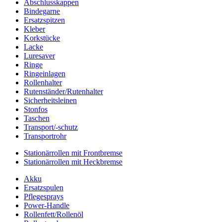
Abschlusskappen
Bindegarne
Ersatzspitzen
Kleber
Korkstücke
Lacke
Luresaver
Ringe
Ringeinlagen
Rollenhalter
Rutenständer/Rutenhalter
Sicherheitsleinen
Stonfos
Taschen
Transport/-schutz
Transportrohr
Stationärrollen mit Frontbremse
Stationärrollen mit Heckbremse
Akku
Ersatzspulen
Pflegesprays
Power-Handle
Rollenfett/Rollenöl