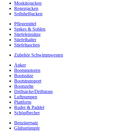
Moskitojacken
Regenjacken
Softshelljacken
Pflegemittel
Spikes & Sohlen
Stiefeleinsätze
Stiefelhalter
Stiefeltaschen
Zubehör Schwimmwesten
Anker
Bootsmotoren
Bootssitze
Bootstransport
Bootszelte
Driftsäcke/Driftstops
Luftpumpen
Plattform
Ruder & Paddel
Schöpfbecher
Benzinersatz
Glühstrümpfe