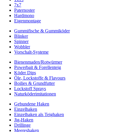
7x7
Paternoster
Hardmono
Eigenmontage
Gummifische & Gummiköder
Blinker
Spinner
Wobbler
Vorschalt-Systeme
Bienenmaden/Rotwürmer
Powerbait & Forellenteig
Köder Dips
Öle, Lockstoffe & Flavours
Boilies & Grundfutter
Lockstoff Sprays
Naturköderimitationen
Gebundene Haken
Einzelhaken
Einzelhaken als Teighaken
Jig-Haken
Drillinge
Meereshaken