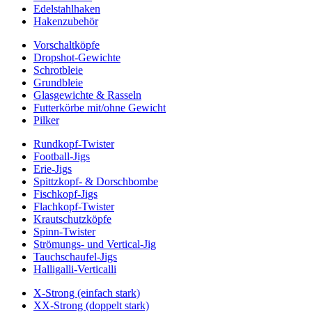
Edelstahlhaken
Hakenzubehör
Vorschaltköpfe
Dropshot-Gewichte
Schrotbleie
Grundbleie
Glasgewichte & Rasseln
Futterkörbe mit/ohne Gewicht
Pilker
Rundkopf-Twister
Football-Jigs
Erie-Jigs
Spittzkopf- & Dorschbombe
Fischkopf-Jigs
Flachkopf-Twister
Krautschutzköpfe
Spinn-Twister
Strömungs- und Vertical-Jig
Tauchschaufel-Jigs
Halligalli-Verticalli
X-Strong (einfach stark)
XX-Strong (doppelt stark)