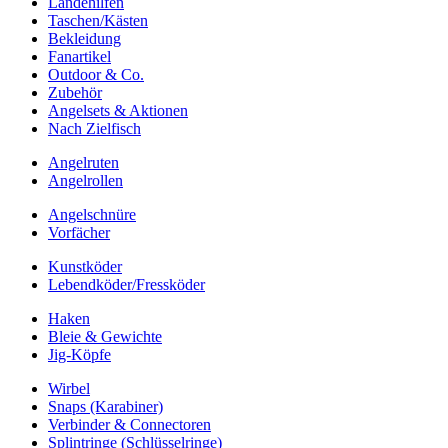
Landehilfen
Taschen/Kästen
Bekleidung
Fanartikel
Outdoor & Co.
Zubehör
Angelsets & Aktionen
Nach Zielfisch
Angelruten
Angelrollen
Angelschnüre
Vorfächer
Kunstköder
Lebendköder/Fressköder
Haken
Bleie & Gewichte
Jig-Köpfe
Wirbel
Snaps (Karabiner)
Verbinder & Connectoren
Splintringe (Schlüsselringe)