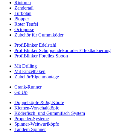
Riptoren
Zandertail
Turbotail
Plopper
Roter Teufel
Octopusse
Zubehör für Gummiköder
ProfiBlinker Edelstahl
ProfiBlinker Schuppendekor oder Effektlackierung
ProfiBlinker Forellex Spoon
Mit Drilling
Mit Einzelhaken
Zubehör/Eigenmontage
Crank-Runner
Go Up
Doppelköpfe & Jig-Köpfe
Kiemen-Vorschaltköpfe
Köderfisch- und Gummifisch-System
Propeller-Systeme
Spinner-Weitwurfköpfe
Tandem-Spinner