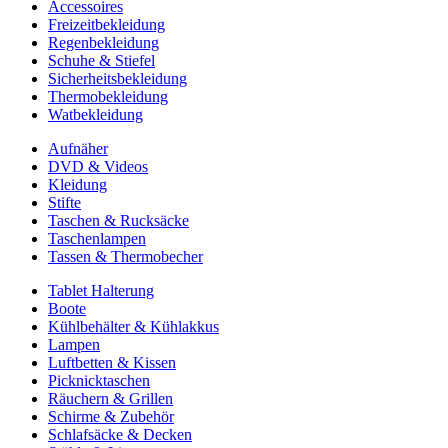
Accessoires
Freizeitbekleidung
Regenbekleidung
Schuhe & Stiefel
Sicherheitsbekleidung
Thermobekleidung
Watbekleidung
Aufnäher
DVD & Videos
Kleidung
Stifte
Taschen & Rucksäcke
Taschenlampen
Tassen & Thermobecher
Tablet Halterung
Boote
Kühlbehälter & Kühlakkus
Lampen
Luftbetten & Kissen
Picknicktaschen
Räuchern & Grillen
Schirme & Zubehör
Schlafsäcke & Decken