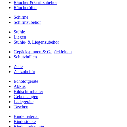
Räucher & Grillzubehör
Räucheröfen
Schirme
Schirmzubehör
Stühle
Liegen
Stühle- & Liegenzubehör
Gepäckspinnen & Gepäckleinen
Schutzhüllen
Zelte
Zeltzubehör
Echolotgeräte
Akkus
Bildschirmhalter
Geberstangen
Ladegeräte
Taschen
Bindematerial
Bindestöcke
Bindewerkzeuge