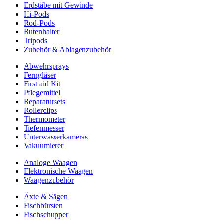
Erdstäbe mit Gewinde
Hi-Pods
Rod-Pods
Rutenhalter
Tripods
Zubehör & Ablagenzubehör
Abwehrsprays
Ferngläser
First aid Kit
Pflegemittel
Reparatursets
Rollerclips
Thermometer
Tiefenmesser
Unterwasserkameras
Vakuumierer
Analoge Waagen
Elektronische Waagen
Waagenzubehör
Äxte & Sägen
Fischbürsten
Fischschupper