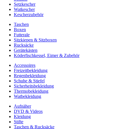
Setzkescher
Watkescher
Kescherzubehör
Taschen
Boxen
Futterale
Sitzkiepen & Sitzboxen
Rucksäcke
Gerätekästen
Köderfischkessel, Eimer & Zubehör
Accessoires
Freizeitbekleidung
Regenbekleidung
Schuhe & Stiefel
Sicherheitsbekleidung
Thermobekleidung
Watbekleidung
Aufnäher
DVD & Videos
Kleidung
Stifte
Taschen & Rucksäcke