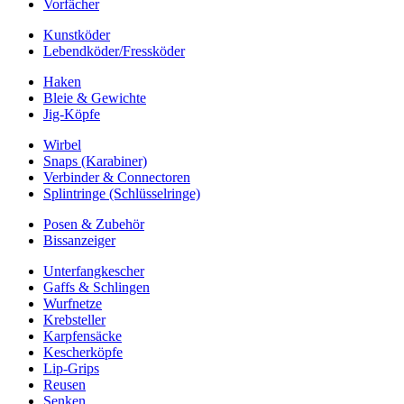
Vorfächer
Kunstköder
Lebendköder/Fressköder
Haken
Bleie & Gewichte
Jig-Köpfe
Wirbel
Snaps (Karabiner)
Verbinder & Connectoren
Splintringe (Schlüsselringe)
Posen & Zubehör
Bissanzeiger
Unterfangkescher
Gaffs & Schlingen
Wurfnetze
Krebsteller
Karpfensäcke
Kescherköpfe
Lip-Grips
Reusen
Senken