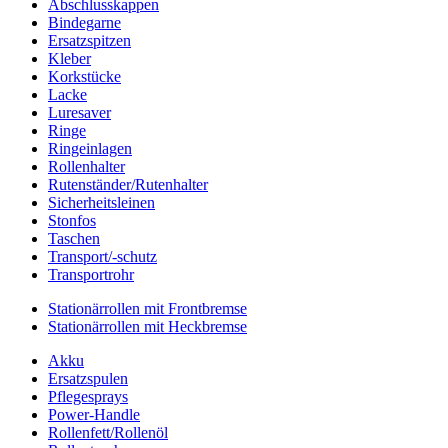
Abschlusskappen
Bindegarne
Ersatzspitzen
Kleber
Korkstücke
Lacke
Luresaver
Ringe
Ringeinlagen
Rollenhalter
Rutenständer/Rutenhalter
Sicherheitsleinen
Stonfos
Taschen
Transport/-schutz
Transportrohr
Stationärrollen mit Frontbremse
Stationärrollen mit Heckbremse
Akku
Ersatzspulen
Pflegesprays
Power-Handle
Rollenfett/Rollenöl