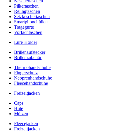
Keschertaschen
Pilkertaschen
Relingtaschen
Setzkeschertaschen
Smartphonehüllen
Tragegurte
Vorfachtaschen
Lure-Holder
Brillenaufstecker
Brillenzubehör
Thermohandschuhe
Fingerschutz
Neoprenhandschuhe
Fleecehandschuhe
Freizeitjacken
Caps
Hüte
Mützen
Fleecejacken
Freizeitjacken