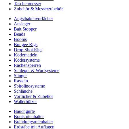
Taschenmesser
Zubehör & Messerzubehör
Angsthakenvorfächer
Ausleger
Bait Stopper
Beads
Booms
Bungee Rigs
Drop Shot Rigs
Ködernadeln
Ködersysteme
Rachensperren
Schlepp- & Wurfsysteme
Stinger
Rasseln
Sbirolinosysteme
Schläuche
Vorfächer & Zubehör
Wallerhölzer
Bauchgurte
Bootsrutenhalter
Brandungsrutenhalter
Erdstäbe mit Auflagen