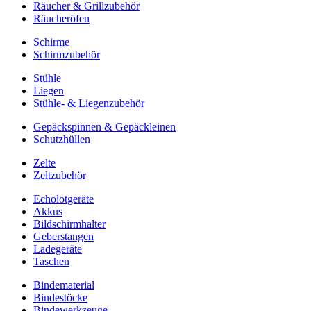
Räucher & Grillzubehör
Räucheröfen
Schirme
Schirmzubehör
Stühle
Liegen
Stühle- & Liegenzubehör
Gepäckspinnen & Gepäckleinen
Schutzhüllen
Zelte
Zeltzubehör
Echolotgeräte
Akkus
Bildschirmhalter
Geberstangen
Ladegeräte
Taschen
Bindematerial
Bindestöcke
Bindewerkzeuge