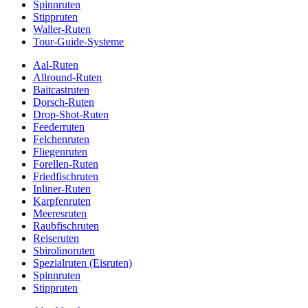
Spinnruten
Stippruten
Waller-Ruten
Tour-Guide-Systeme
Aal-Ruten
Allround-Ruten
Baitcastruten
Dorsch-Ruten
Drop-Shot-Ruten
Feederruten
Felchenruten
Fliegenruten
Forellen-Ruten
Friedfischruten
Inliner-Ruten
Karpfenruten
Meeresruten
Raubfischruten
Reiseruten
Sbirolinoruten
Spezialruten (Eisruten)
Spinnruten
Stippruten