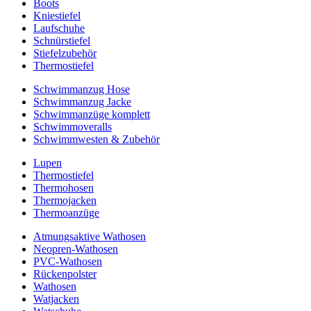
Boots
Kniestiefel
Laufschuhe
Schnürstiefel
Stiefelzubehör
Thermostiefel
Schwimmanzug Hose
Schwimmanzug Jacke
Schwimmanzüge komplett
Schwimmoveralls
Schwimmwesten & Zubehör
Lupen
Thermostiefel
Thermohosen
Thermojacken
Thermoanzüge
Atmungsaktive Wathosen
Neopren-Wathosen
PVC-Wathosen
Rückenpolster
Wathosen
Watjacken