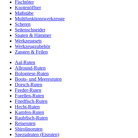
Fischtöter
Knotenöffner
Maßstäbe
Multifunktionswerkzeuge
Scheren
Seitenschneider
Spaten & Hämmer
Werkzeugsets
Werkzeugzubehör
Zangen & Feilen
Aal-Ruten
Allround-Ruten
Bolognese-Ruten
Boots- und Meeresruten
Dorsch-Ruten
Feeder-Ruten
Forellen-Ruten
Friedfisch-Ruten
Hecht-Ruten
Karpfen-Ruten
Raubfisch-Ruten
Reiseruten
Sbirolinoruten
Spezialruten (Eisruten)