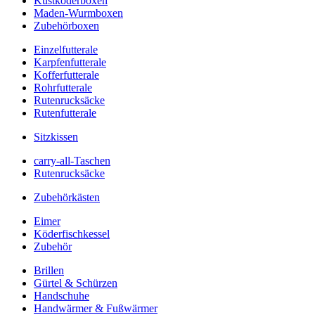
Kustköderboxen
Maden-Wurmboxen
Zubehörboxen
Einzelfutterale
Karpfenfutterale
Kofferfutterale
Rohrfutterale
Rutenrucksäcke
Rutenfutterale
Sitzkissen
carry-all-Taschen
Rutenrucksäcke
Zubehörkästen
Eimer
Köderfischkessel
Zubehör
Brillen
Gürtel & Schürzen
Handschuhe
Handwärmer & Fußwärmer