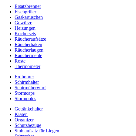
Ersatzbrenner
Fischgriller
Gaskartuschen
Gewürze
Heizungen
Kochersets
Räucheraufsätze
Räucherhaken
Räucherlaugen
Räuchermehle
Roste
Thermometer
Erdbohrer
Schirmhalter
Schirmüberwurf
Stormcaps
Stormpoles
Getränkehalter
Kissen
Organizer
Schutzbezüge
Stuhlaufsatz für Liegen