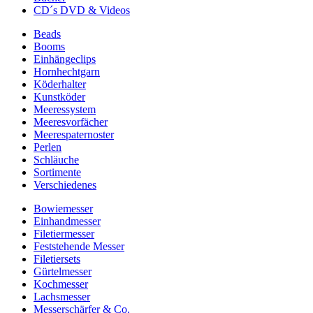
CD´s DVD & Videos
Beads
Booms
Einhängeclips
Hornhechtgarn
Köderhalter
Kunstköder
Meeressystem
Meeresvorfächer
Meerespaternoster
Perlen
Schläuche
Sortimente
Verschiedenes
Bowiemesser
Einhandmesser
Filetiermesser
Feststehende Messer
Filetiersets
Gürtelmesser
Kochmesser
Lachsmesser
Messerschärfer & Co.