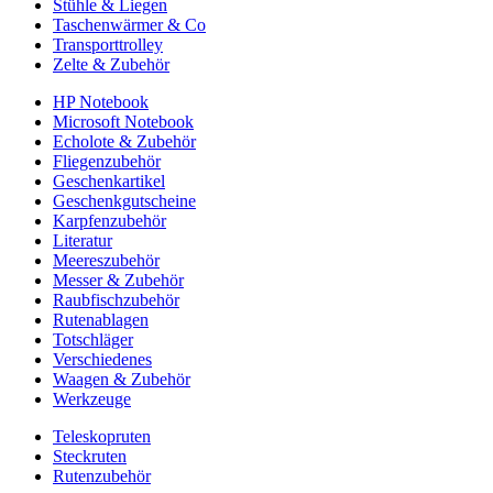
Stühle & Liegen
Taschenwärmer & Co
Transporttrolley
Zelte & Zubehör
HP Notebook
Microsoft Notebook
Echolote & Zubehör
Fliegenzubehör
Geschenkartikel
Geschenkgutscheine
Karpfenzubehör
Literatur
Meereszubehör
Messer & Zubehör
Raubfischzubehör
Rutenablagen
Totschläger
Verschiedenes
Waagen & Zubehör
Werkzeuge
Teleskopruten
Steckruten
Rutenzubehör