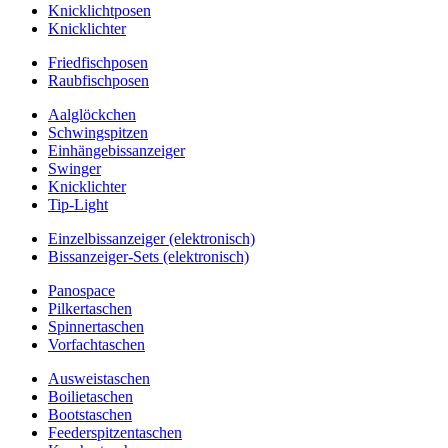
Knicklichtposen
Knicklichter
Friedfischposen
Raubfischposen
Aalglöckchen
Schwingspitzen
Einhängebissanzeiger
Swinger
Knicklichter
Tip-Light
Einzelbissanzeiger (elektronisch)
Bissanzeiger-Sets (elektronisch)
Panospace
Pilkertaschen
Spinnertaschen
Vorfachtaschen
Ausweistaschen
Boilietaschen
Bootstaschen
Feederspitzentaschen