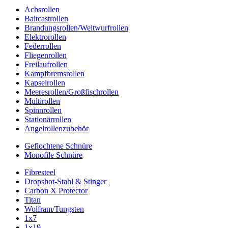
Achsrollen
Baitcastrollen
Brandungsrollen/Weitwurfrollen
Elektrorollen
Federrollen
Fliegenrollen
Freilaufrollen
Kampfbremsrollen
Kapselrollen
Meeresrollen/Großfischrollen
Multirollen
Spinnrollen
Stationärrollen
Angelrollenzubehör
Geflochtene Schnüre
Monofile Schnüre
Fibresteel
Dropshot-Stahl & Stinger
Carbon X Protector
Titan
Wolfram/Tungsten
1x7
1x19