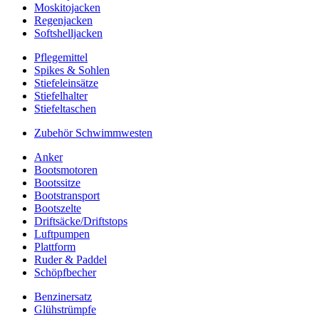
Moskitojacken
Regenjacken
Softshelljacken
Pflegemittel
Spikes & Sohlen
Stiefeleinsätze
Stiefelhalter
Stiefeltaschen
Zubehör Schwimmwesten
Anker
Bootsmotoren
Bootssitze
Bootstransport
Bootszelte
Driftsäcke/Driftstops
Luftpumpen
Plattform
Ruder & Paddel
Schöpfbecher
Benzinersatz
Glühstrümpfe