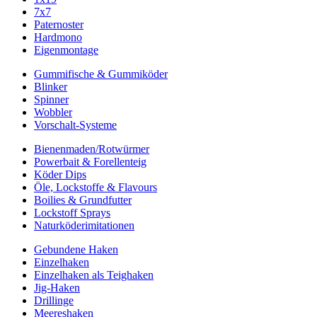
7x7
Paternoster
Hardmono
Eigenmontage
Gummifische & Gummiköder
Blinker
Spinner
Wobbler
Vorschalt-Systeme
Bienenmaden/Rotwürmer
Powerbait & Forellenteig
Köder Dips
Öle, Lockstoffe & Flavours
Boilies & Grundfutter
Lockstoff Sprays
Naturköderimitationen
Gebundene Haken
Einzelhaken
Einzelhaken als Teighaken
Jig-Haken
Drillinge
Meereshaken