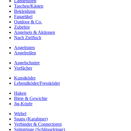
Landehilfen
Taschen/Kästen
Bekleidung
Fanartikel
Outdoor & Co.
Zubehör
Angelsets & Aktionen
Nach Zielfisch
Angelruten
Angelrollen
Angelschnüre
Vorfächer
Kunstköder
Lebendköder/Fressköder
Haken
Bleie & Gewichte
Jig-Köpfe
Wirbel
Snaps (Karabiner)
Verbinder & Connectoren
Splintringe (Schlüsselringe)