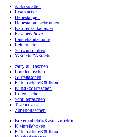
Abhakmatten
Ersatznetze
Hebestangen
Hebestangenschrauben
Karpfensackadapter
Kescherstöcke
Landehandschuhe
Leinen, etc.
Schwimmhilfen
Y-Stücke/Y-Stöcke
carry-all-Taschen
Forellentaschen
Gürteltaschen
Kühltaschen/Kühlboxen
Kunstködertaschen
Rutentaschen
Schultertaschen
Taschensets
Zubehörtaschen
Boxenzubehör/Kastenzubehör
Kleinteileboxen
Kühltaschen/Kühlboxen