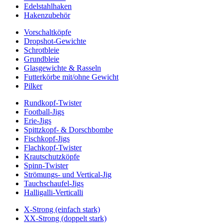
Edelstahlhaken
Hakenzubehör
Vorschaltköpfe
Dropshot-Gewichte
Schrotbleie
Grundbleie
Glasgewichte & Rasseln
Futterkörbe mit/ohne Gewicht
Pilker
Rundkopf-Twister
Football-Jigs
Erie-Jigs
Spittzkopf- & Dorschbombe
Fischkopf-Jigs
Flachkopf-Twister
Krautschutzköpfe
Spinn-Twister
Strömungs- und Vertical-Jig
Tauchschaufel-Jigs
Halligalli-Verticalli
X-Strong (einfach stark)
XX-Strong (doppelt stark)