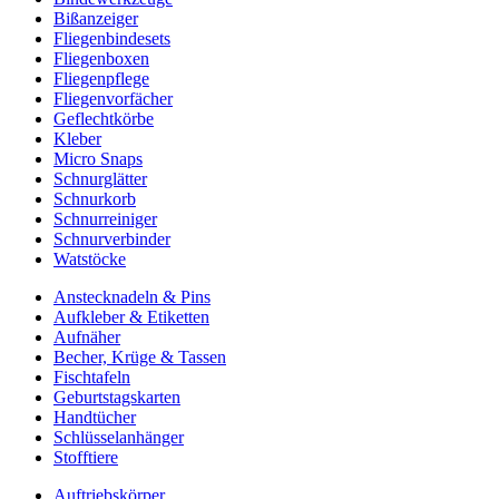
Bißanzeiger
Fliegenbindesets
Fliegenboxen
Fliegenpflege
Fliegenvorfächer
Geflechtkörbe
Kleber
Micro Snaps
Schnurglätter
Schnurkorb
Schnurreiniger
Schnurverbinder
Watstöcke
Anstecknadeln & Pins
Aufkleber & Etiketten
Aufnäher
Becher, Krüge & Tassen
Fischtafeln
Geburtstagskarten
Handtücher
Schlüsselanhänger
Stofftiere
Auftriebskörper