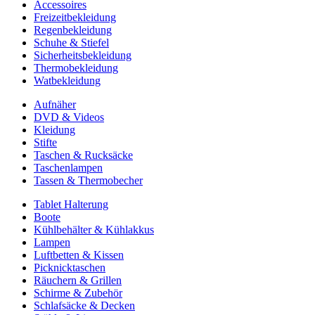
Accessoires
Freizeitbekleidung
Regenbekleidung
Schuhe & Stiefel
Sicherheitsbekleidung
Thermobekleidung
Watbekleidung
Aufnäher
DVD & Videos
Kleidung
Stifte
Taschen & Rucksäcke
Taschenlampen
Tassen & Thermobecher
Tablet Halterung
Boote
Kühlbehälter & Kühlakkus
Lampen
Luftbetten & Kissen
Picknicktaschen
Räuchern & Grillen
Schirme & Zubehör
Schlafsäcke & Decken