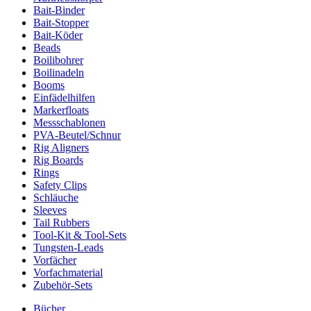
Bait-Binder
Bait-Stopper
Bait-Köder
Beads
Boilibohrer
Boilinadeln
Booms
Einfädelhilfen
Markerfloats
Messschablonen
PVA-Beutel/Schnur
Rig Aligners
Rig Boards
Rings
Safety Clips
Schläuche
Sleeves
Tail Rubbers
Tool-Kit & Tool-Sets
Tungsten-Leads
Vorfächer
Vorfachmaterial
Zubehör-Sets
Bücher