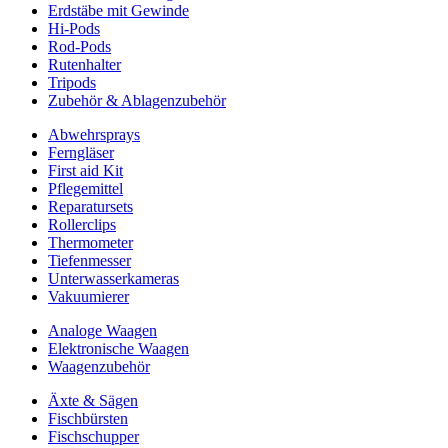
Erdstäbe mit Gewinde
Hi-Pods
Rod-Pods
Rutenhalter
Tripods
Zubehör & Ablagenzubehör
Abwehrsprays
Ferngläser
First aid Kit
Pflegemittel
Reparatursets
Rollerclips
Thermometer
Tiefenmesser
Unterwasserkameras
Vakuumierer
Analoge Waagen
Elektronische Waagen
Waagenzubehör
Äxte & Sägen
Fischbürsten
Fischschupper