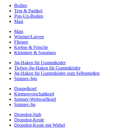
Boilies
Teig & Partikel
Pop-Up-Boilies
Mais
Mais
Würmer/Larven
Fliegen
Krebse & Frösche
Kleintiere & Sonstiges
Jig-Haken für Gummiköder
Tiefsee-Jig-Haken für Gummiköder
Jig-Haken für Gummiköder zum Selbstgießen
Spinner-Jigs
Doppelkopf
Kiemenvorschaltkopf
Spinner-Weitwurfkopf
Spinner-Jig
Dropshot-Stab
Dropshot-Keule
Dropshot-Keule mit Wirbel