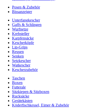
Posen & Zubehör
Bissanzeiger
Unterfangkescher
Gaffs & Schlingen
Wurfnetze
Krebsteller
Karpfensäcke
Kescherköpfe
Lip-Grips
Reusen
Senken
Setzkescher
Watkescher
Kescherzubehör
Taschen
Boxen
Futterale
Sitzkiepen & Sitzboxen
Rucksäcke
Gerätekästen
Köderfischkessel, Eimer & Zubehör