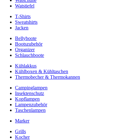
Watschuhe
Watstiefel
T-Shirts
Sweatshirts
Jacken
Bellyboote
Bootszubehör
Organizer
Schlauchboote
Kühlakkus
Kühlboxen & Kühltaschen
Thermobecher & Thermokannen
Campinglampen
Insektenschutz
Kopflampen
Lampenzubehör
Taschenlampen
Marker
Grills
Kocher