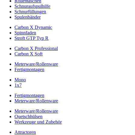
Rollentaschen
Schnuraufspulhilfe
Schnurfüllungen
Spulenbänder
Carbon X Dynamic
Spinnfaden
Stroft GTP Typ R
Carbon X Professional
Carbon X Soft
Meterware/Rollenware
Fertigmontagen
Mono
1x7
Fertigmontagen
Meterware/Rollenware
Meterware/Rollenware
Quetschhülsen
Werkzeuge und Zubehör
Attractoren