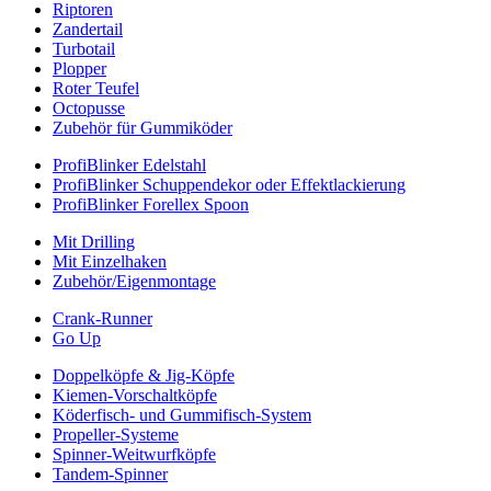
Riptoren
Zandertail
Turbotail
Plopper
Roter Teufel
Octopusse
Zubehör für Gummiköder
ProfiBlinker Edelstahl
ProfiBlinker Schuppendekor oder Effektlackierung
ProfiBlinker Forellex Spoon
Mit Drilling
Mit Einzelhaken
Zubehör/Eigenmontage
Crank-Runner
Go Up
Doppelköpfe & Jig-Köpfe
Kiemen-Vorschaltköpfe
Köderfisch- und Gummifisch-System
Propeller-Systeme
Spinner-Weitwurfköpfe
Tandem-Spinner